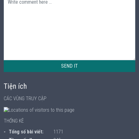
SEND IT
Tiện ích
CÁC VÙNG TRUY CẬP
THỐNG KÊ
Tổng số bài viết:
1171