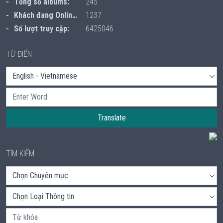
Tồng số albums:
245
Khách đang Online:
1237
Số lượt truy cập:
6425046
TỪ ĐIỂN
Translate
TÌM KIẾM