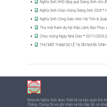
Nghĩa Sinh VHQ tặng quà Giáng Sinh cho đ
Nghĩa Sinh Chúc mừng Giáng Sinh 2024 * 
Nghĩa Sinh Công Giáo Vinh, Hà Tĩnh & Quả
Thư mời tham dự hội thảo Lãnh đạo Phục v
Chúc mừng Ngày Nhà Giáo * 20/11/2024
(2
THƯ MỜI THAM DỰ LỄ TẠ ƠN NGHĨA SINH 
Website Nghĩa Sinh được thiết kế và bảo quản bởi 
Thắng. Chúng tôi xin ghi nhận và hồi đáp tất cả nhữ