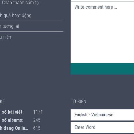
p. Chân thành cảm tạ.
h quả hoạt động
 tương lai
ưu niệm
KÊ
TỪ ĐIỂN
số bài viết:
1171
 số albums:
245
 đang Online:
615