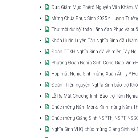
Đức Giám Mục Phêrô Nguyễn Văn Khảm, Việ
Mừng Chúa Phục Sinh 2025 * Huynh Trưởng
Thư mời dự hội thảo Lãnh đạo Phục và buổi
Khóa Huấn Luyện Tân Nghĩa Sinh đầu Năm 
Đoàn CTXH Nghĩa Sinh đã về miền Tây Nguyê
Phương Đoàn Nghĩa Sinh Công Giáo Vinh-H
Họp mặt Nghĩa Sinh mừng Xuân Ất Tỵ * Hu
Đoàn Thiện nguyện Nghĩa Sinh bảo trợ Khó
Lễ Ra Mắt Chương trình Bảo trợ Tâm Nghĩ
Chúc mừng Năm Mới & Kính mừng Năm Thá
Chúc mừng Giáng Sinh NSPTh, NSPT, NSSG
Nghĩa Sinh VHQ chúc mừng Giáng Sinh và