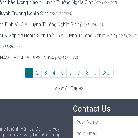
ồng bào lương giáo * Huynh Trưởng Nghĩa Sinh
(22/12/2024)
Huynh Trưởng Nghĩa Sinh
(22/12/2024)
ng Bình VHQ * Huynh Trưởng Nghĩa Sinh
(04/12/2024)
ụ & Gặp gỡ Nghĩa Sinh thứ 15 * Huynh Trưởng Nghĩa Sinh
(22/11/2024
0/11/2024)
NĂM THỨ 41 * 1983 - 2024
(04/11/2024)
1
2
3
4
5
6
7
8
9
...
View All Pages
Contact Us
Anne Khánh-Vân và Dominic Huy
ng nhận xét và ý kiến đóng góp