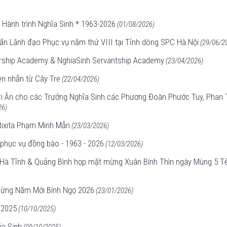
 Hành trình Nghĩa Sinh * 1963-2026
(01/08/2026)
n Lãnh đạo Phục vụ năm thứ VIII tại Tỉnh dòng SPC Hà Nội
(29/06/2
ership Academy & NghiaSinh Servantship Academy
(23/04/2026)
ên nhẫn từ Cây Tre
(22/04/2026)
ri Ân cho các Trưởng Nghĩa Sinh các Phương Đoàn Phước Tuy, Phan Th
26)
otixita Phạm Minh Mẫn
(23/03/2026)
phục vụ đồng bào - 1963 - 2026
(12/03/2026)
Hà Tĩnh & Quảng Bình họp mặt mừng Xuân Bính Thìn ngày Mùng 5 Tết
Mừng Năm Mới Bính Ngọ 2026
(23/01/2026)
/2025
(10/10/2025)
ia Sinh