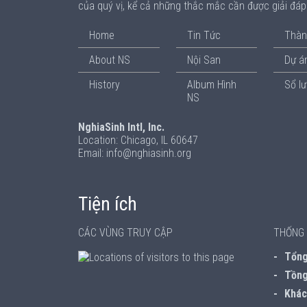
của quý vị, kể cả những thắc mắc cần được giải đá
Home
Tin Tức
Thàn
About NS
Nội San
Dự án
History
Album Hình
Sổ l
NS
NghiaSinh Intl, Inc.
Location: Chicago, IL 60647
Email: info@nghiasinh.org
Tiện ích
CÁC VÙNG TRUY CẬP
THỐNG 
Tổng 
Tồng
Khách