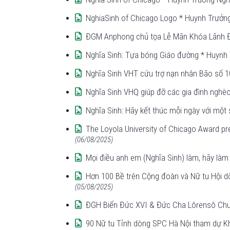
NghiaSinh of Chicago Logo * Huynh Trưởng
ĐGM Anphong chủ tọa Lễ Mãn Khóa Lãnh Đ
Nghĩa Sinh: Tựa bóng Giáo đường * Huynh 
Nghĩa Sinh VHT cứu trợ nạn nhân Bão số 
Nghĩa Sinh VHQ giúp đỡ các gia đình nghèo
Nghĩa Sinh: Hãy kết thúc mỗi ngày với một
The Loyola University of Chicago Award pr
(06/08/2025)
Mọi điều anh em (Nghĩa Sinh) làm, hãy làm 
Hơn 100 Bề trên Cộng đoàn và Nữ tu Hội 
(05/08/2025)
ĐGH Biển Đức XVI & Đức Cha Lôrensô Chu
90 Nữ tu Tỉnh dòng SPC Hà Nội tham dự K