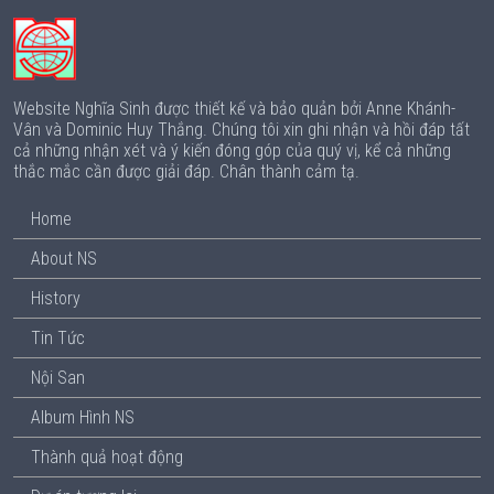
Website Nghĩa Sinh được thiết kế và bảo quản bởi Anne Khánh-
Vân và Dominic Huy Thắng. Chúng tôi xin ghi nhận và hồi đáp tất
cả những nhận xét và ý kiến đóng góp của quý vị, kể cả những
thắc mắc cần được giải đáp. Chân thành cảm tạ.
Home
About NS
History
Tin Tức
Nội San
Album Hình NS
Thành quả hoạt động