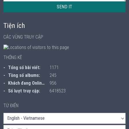
SEND IT
Tiện ích
CÁC VÙNG TRUY CẬP
THỐNG KÊ
Tổng số bài viết:
1171
Tồng số albums:
245
Khách đang Online:
956
Số lượt truy cập:
6418523
TỪ ĐIỂN