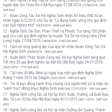
10 - Một nghĩa cử đẹp: Nghĩa Sinh dựng chuồng nuôi giống cho
người dân tộc Châu Ro ở Bà Rịa ngày 27-08-2016
(27/08/2016 - 2393
lượt xem)
11 - Đoàn Công Tác Xã Hội Nghĩa Sinh nhận 60 triệu VND từ ân
nhân ngày 6/5/2016 cho Dự án “Lu đựng nước uống cho gia đình
cao tuổi nghèo khó”
(04/05/2016 - 3608 lượt xem)
12 - Nghĩa Sinh Sài Gòn, Phan Thiết và Phước Tuy tặng 150 phần
quà cho các gia đình nghèo tại huyện Trà Ôn và Vũng Liêm (Vĩnh
Long) ngày 17/04/2016
(18/04/2016 - 3182 lượt xem)
13 - Cảm ơn lòng quảng đại của quý ân nhân Đoàn Công Tác Xã
Hội Nghĩa Sinh
(04/04/2016 - 1834 lượt xem)
14 - Xuân Bính Thân: Đoàn Công tác Xã hội Nghĩa Sinh tặng quà
Tết cho 30 gia đình nghèo tại Đất Đỏ (Bà Rịa) ngày 24-01-2016
(24/01/2016 - 1710 lượt xem)
15 - Tất niên Ất Mùi: Nhìn lại ngày họp mặt gia đình Nghĩa Sinh
tháng 7 năm 2015 tại Sàigòn
(23/01/2016 - 1444 lượt xem)
16 - Tre là bạn đồng hành thủy chung của người Việt và là màu áo
“xanh trúc” đồng phục Nghĩa Sinh xưa nay
(17/01/2016 - 1542 lượt xem)
17 - Nghĩa Sinh công tác xã hội tại thôn Xuân Trường, xã Suối Rao,
dốc Tà Lon (Châu Đức-Bà Rịa) ngày 8/11/2015
(08/11/2015 - 1687 lượt
xem)
18 - Nghĩa Sinh công tác xã hội tại Viện Dưỡng lão Quảng Thành