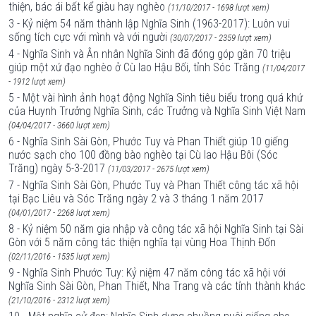
thiện, bác ái bất kể giàu hay nghèo
(11/10/2017 - 1698 lượt xem)
3 - Kỷ niệm 54 năm thành lập Nghĩa Sinh (1963-2017): Luôn vui
sống tích cực với mình và với người
(30/07/2017 - 2359 lượt xem)
4 - Nghĩa Sinh và Ân nhân Nghĩa Sinh đã đóng góp gần 70 triệu
giúp một xứ đạo nghèo ở Cù lao Hậu Bối, tỉnh Sóc Trăng
(11/04/2017
- 1912 lượt xem)
5 - Một vài hình ảnh hoạt động Nghĩa Sinh tiêu biểu trong quá khứ
của Huynh Trưởng Nghĩa Sinh, các Trưởng và Nghĩa Sinh Việt Nam
(04/04/2017 - 3660 lượt xem)
6 - Nghĩa Sinh Sài Gòn, Phước Tuy và Phan Thiết giúp 10 giếng
nước sạch cho 100 đồng bào nghèo tại Cù lao Hậu Bôi (Sóc
Trăng) ngày 5-3-2017
(11/03/2017 - 2675 lượt xem)
7 - Nghĩa Sinh Sài Gòn, Phước Tuy và Phan Thiết công tác xã hội
tại Bạc Liêu và Sóc Trăng ngày 2 và 3 tháng 1 năm 2017
(04/01/2017 - 2268 lượt xem)
8 - Kỷ niệm 50 năm gia nhập và công tác xã hội Nghĩa Sinh tại Sài
Gòn với 5 năm công tác thiện nghĩa tại vùng Hoa Thịnh Đốn
(02/11/2016 - 1535 lượt xem)
9 - Nghĩa Sinh Phước Tuy: Kỷ niệm 47 năm công tác xã hội với
Nghĩa Sinh Sài Gòn, Phan Thiết, Nha Trang và các tỉnh thành khác
(21/10/2016 - 2312 lượt xem)