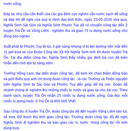
nước uống.
Đáp lại nhu cầu cần thiết của các gia đình cực nghèo cần nước sạch để uống
và đáp lời đề nghị của quý vị lãnh đạo tinh thần, ngày 15-05-2016 vừa qua,
Nghĩa Sinh Sài Gòn và Nghĩa Sinh Phước Tuy đã có chuyến công tác đến 2
huyện Trà Ôn và Vũng Liêm - nghiệm thu và giao 75 lu đựng nước uống cho
đồng bào nghèo.
Xuất phát từ Phước Tuy từ lúc 3 giờ sáng nhưng vì bị kẹt đường nên mãi đến
11 giờ trưa xe của Đoàn Công tác Xã hội Nghĩa Sinh mới tới được huyện Trà
Ôn. Tại địa điểm công tác, Nghĩa Sinh thấy nhiều gia đình bà con đã kiên
nhẫn đến chờ đợi từ sáng sớm.
Trưởng Hồng Lam, đại diện đoàn công tác, đã kính lời chào thăm đồng bào
và giới thiệu quý anh chị trong đoàn công tác - là các Trưởng và Thiện nguyện
viên Nghĩa Sinh từ Sài Gòn và Phước Tuy đến giúp đỡ bà con. Đoàn đã
nhanh chóng đi nghiệm thu những chiếc lu nước và giao lại cho bà con. Theo
danh sách, huyện Trà Ôn nhận 25 chiếc lu đựng nước uống. Giá đúc mỗi
chiếc lu đựng nước ở Trà Ôn là 850.000 VNĐ.
Sau công tác ở huyện Trà Ôn, đoàn công tác đã đến huyện Vũng Liêm vào lúc
xế trưa. Để tranh thủ thời gian công tác, Trưởng đoàn công tác đã đề nghị
Nghĩa Sinh đi nghiệm thu và bàn giao các lu nước. Xong công tác rồi mới
dùng trưa.