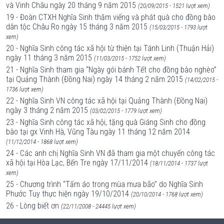
và Vinh Châu ngày 20 tháng 9 năm 2015
(20/09/2015 - 1521 lượt xem)
19 - Đoàn CTXH Nghĩa Sinh thăm viếng và phát quà cho đồng bào
dân tộc Châu Ro ngày 15 tháng 3 năm 2015
(15/03/2015 - 1793 lượt
xem)
20 - Nghĩa Sinh công tác xã hội từ thiện tại Tánh Linh (Thuận Hải)
ngày 11 tháng 3 năm 2015
(11/03/2015 - 1752 lượt xem)
21 - Nghĩa Sinh tham gia “Ngày gói bánh Tết cho đồng bào nghèo”
tại Quảng Thành (Đồng Nai) ngày 14 tháng 2 năm 2015
(14/02/2015 -
1736 lượt xem)
22 - Nghĩa Sinh VN công tác xã hội tại Quảng Thành (Đồng Nai)
ngày 3 tháng 2 năm 2015
(03/02/2015 - 1779 lượt xem)
23 - Nghĩa Sinh công tác xã hội, tặng quà Giáng Sinh cho đồng
bào tại gx Vinh Hà, Vũng Tàu ngày 11 tháng 12 năm 2014
(11/12/2014 - 1868 lượt xem)
24 - Các anh chị Nghĩa Sinh VN đã tham gia một chuyến công tác
xã hội tại Hòa Lạc, Bến Tre ngày 17/11/2014
(18/11/2014 - 1737 lượt
xem)
25 - Chương trình “Tấm áo trong mùa mưa bão” do Nghĩa Sinh
Phước Tuy thực hiện ngày 19/10/2014
(20/10/2014 - 1768 lượt xem)
26 - Lòng biết ơn
(22/11/2008 - 24445 lượt xem)