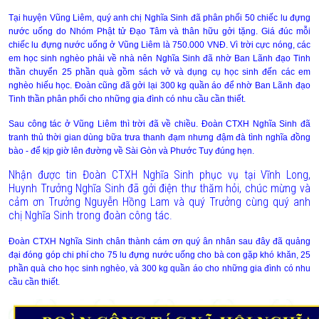
Tại huyện Vũng Liêm, quý anh chị Nghĩa Sinh đã phân phối 50 chiếc lu đựng
nước uống do Nhóm Phật tử Đạo Tâm và thân hữu gởi tặng. Giá đúc mỗi
chiếc lu đựng nước uống ở Vũng Liêm là 750.000 VNĐ. Vì trời cực nóng, các
em học sinh nghèo phải về nhà nên Nghĩa Sinh đã nhờ Ban Lãnh đạo Tinh
thần chuyển 25 phần quà gồm sách vở và dụng cụ học sinh đến các em
nghèo hiếu học. Đoàn cũng đã gởi lại 300 kg quần áo để nhờ Ban Lãnh đạo
Tinh thần phân phối cho những gia đình có nhu cầu cần thiết.
Sau công tác ở Vũng Liêm thì trời đã về chiều. Đoàn CTXH Nghĩa Sinh đã
tranh thủ thời gian dùng bữa trưa thanh đạm nhưng đậm đà tình nghĩa đồng
bào - để kịp giờ lên đường về Sài Gòn và Phước Tuy đúng hẹn.
Nhận được tin Đoàn CTXH Nghĩa Sinh phục vụ tại Vĩnh Long,
Huynh Trưởng Nghĩa Sinh đã gởi điện thư thăm hỏi, chúc mừng và
cảm ơn Trưởng Nguyễn Hồng Lam và quý Trưởng cùng quý anh
chị Nghĩa Sinh trong đoàn công tác.
Đoàn CTXH Nghĩa Sinh chân thành cám ơn quý ân nhân sau đây đã quảng
đại đóng góp chi phí cho 75 lu đựng nước uống cho bà con gặp khó khăn, 25
phần quà cho học sinh nghèo, và 300 kg quần áo cho những gia đình có nhu
cầu cần thiết.