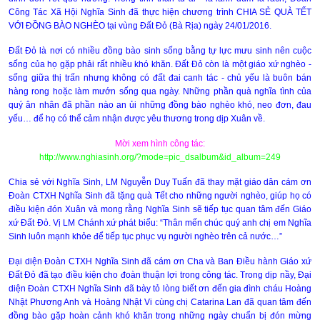
Công Tác Xã Hội Nghĩa Sinh đã thực hiện chương trình CHIA SẺ QUÀ
TẾT
VỚI ĐỒNG BÀO NGHÈO tại vùng Đất Đỏ (Bà Rịa) ngày 24/01/2016.
Đất Đỏ là nơi có nhiều đồng bào sinh sống bằng tự lực mưu sinh nên cuộc
sống của họ gặp phải rất nhiều khó khăn. Đất Đỏ còn là một giáo xứ nghèo -
sống giữa thị trấn nhưng không có đất đai canh tác - chủ yếu là buôn bán
hàng rong hoặc làm mướn sống qua ngày. Những phần quà nghĩa tình của
quý ân nhân đã phần nào an ủi những đồng bào nghèo khó, neo đơn, đau
yếu… để họ có thể cảm nhận được yêu thương trong dịp Xuân về.
Mời xem hình công tác:
http://www.nghiasinh.org/?mode=pic_dsalbum&id_album=249
Chia sẻ với Nghĩa Sinh, LM Nguyễn Duy Tuấn đã thay mặt giáo dân cám ơn
Đoàn CTXH Nghĩa Sinh đã tặng quà Tết cho những người nghèo, giúp họ có
điều kiện đón Xuân và mong rằng Nghĩa Sinh sẽ tiếp tục quan tâm đến Giáo
xứ Đất Đỏ. Vị LM Chánh xứ phát biểu: “Thân mến chúc quý anh chị em Nghĩa
Sinh luôn mạnh khỏe để tiếp tục phục vụ người nghèo trên cả nước…”
Đại diện Đoàn CTXH Nghĩa Sinh đã cám ơn Cha và Ban Điều hành Giáo xứ
Đất Đỏ đã tạo điều kiện cho đoàn thuận lợi trong công tác. Trong dịp nầy, Đại
diện Đoàn CTXH Nghĩa Sinh đã bày tỏ lòng biết ơn đến gia đình cháu Hoàng
Nhật Phương Anh và Hoàng Nhật Vi cùng chị Catarina Lan đã quan tâm đến
đồng bào gặp hoàn cảnh khó khăn trong những ngày chuẩn bị đón mừng