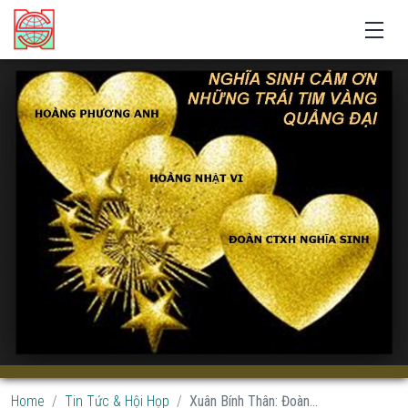
Home
Tin Tức & Hội Họp
Xuân Bính Thân: Đoàn...