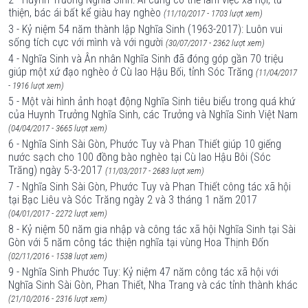
thiện, bác ái bất kể giàu hay nghèo
(11/10/2017 - 1703 lượt xem)
3 - Kỷ niệm 54 năm thành lập Nghĩa Sinh (1963-2017): Luôn vui
sống tích cực với mình và với người
(30/07/2017 - 2362 lượt xem)
4 - Nghĩa Sinh và Ân nhân Nghĩa Sinh đã đóng góp gần 70 triệu
giúp một xứ đạo nghèo ở Cù lao Hậu Bối, tỉnh Sóc Trăng
(11/04/2017
- 1916 lượt xem)
5 - Một vài hình ảnh hoạt động Nghĩa Sinh tiêu biểu trong quá khứ
của Huynh Trưởng Nghĩa Sinh, các Trưởng và Nghĩa Sinh Việt Nam
(04/04/2017 - 3665 lượt xem)
6 - Nghĩa Sinh Sài Gòn, Phước Tuy và Phan Thiết giúp 10 giếng
nước sạch cho 100 đồng bào nghèo tại Cù lao Hậu Bôi (Sóc
Trăng) ngày 5-3-2017
(11/03/2017 - 2683 lượt xem)
7 - Nghĩa Sinh Sài Gòn, Phước Tuy và Phan Thiết công tác xã hội
tại Bạc Liêu và Sóc Trăng ngày 2 và 3 tháng 1 năm 2017
(04/01/2017 - 2272 lượt xem)
8 - Kỷ niệm 50 năm gia nhập và công tác xã hội Nghĩa Sinh tại Sài
Gòn với 5 năm công tác thiện nghĩa tại vùng Hoa Thịnh Đốn
(02/11/2016 - 1538 lượt xem)
9 - Nghĩa Sinh Phước Tuy: Kỷ niệm 47 năm công tác xã hội với
Nghĩa Sinh Sài Gòn, Phan Thiết, Nha Trang và các tỉnh thành khác
(21/10/2016 - 2316 lượt xem)