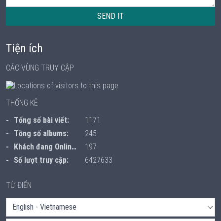
SEND IT
Tiện ích
CÁC VÙNG TRUY CẬP
THỐNG KÊ
Tổng số bài viết:
1171
Tồng số albums:
245
Khách đang Online:
197
Số lượt truy cập:
6427633
TỪ ĐIỂN