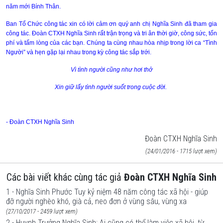
năm mới Bính Thân.
Ban Tổ Chức công tác xin có lời cảm ơn quý anh chị Nghĩa Sinh đã tham gia
công tác. Đoàn CTXH Nghĩa Sinh rất trận trọng và tri ân thời giờ, công sức, tốn
phí và tấm lòng của các bạn. Chúng ta cùng nhau hòa nhịp trong lời ca “Tình
Người” và hẹn gặp lại nhau trong kỳ công tác sắp trới.
Vì tình người cũng như hơi thở
Xin giữ lấy tình người suốt trong cuộc đời.
- Đoàn CTXH Nghĩa Sinh
Đoàn CTXH Nghĩa Sinh
(24/01/2016 - 1715 lượt xem)
Các bài viết khác cùng tác giả
Đoàn CTXH Nghĩa Sinh
1 - Nghĩa Sinh Phước Tuy kỷ niệm 48 năm công tác xã hội - giúp
đỡ người nghèo khó, già cả, neo đơn ở vùng sâu, vùng xa
(27/10/2017 - 2459 lượt xem)
2 - Huynh Trưởng Nghĩa Sinh: Ai cũng có thể làm việc xã hội, từ