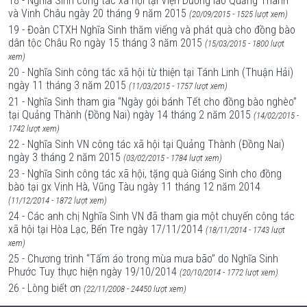
18 - Nghĩa Sinh công tác xã hội tại Viện Dưỡng lão Quảng Thành
và Vinh Châu ngày 20 tháng 9 năm 2015
(20/09/2015 - 1525 lượt xem)
19 - Đoàn CTXH Nghĩa Sinh thăm viếng và phát quà cho đồng bào
dân tộc Châu Ro ngày 15 tháng 3 năm 2015
(15/03/2015 - 1800 lượt
xem)
20 - Nghĩa Sinh công tác xã hội từ thiện tại Tánh Linh (Thuận Hải)
ngày 11 tháng 3 năm 2015
(11/03/2015 - 1757 lượt xem)
21 - Nghĩa Sinh tham gia “Ngày gói bánh Tết cho đồng bào nghèo”
tại Quảng Thành (Đồng Nai) ngày 14 tháng 2 năm 2015
(14/02/2015 -
1742 lượt xem)
22 - Nghĩa Sinh VN công tác xã hội tại Quảng Thành (Đồng Nai)
ngày 3 tháng 2 năm 2015
(03/02/2015 - 1784 lượt xem)
23 - Nghĩa Sinh công tác xã hội, tặng quà Giáng Sinh cho đồng
bào tại gx Vinh Hà, Vũng Tàu ngày 11 tháng 12 năm 2014
(11/12/2014 - 1872 lượt xem)
24 - Các anh chị Nghĩa Sinh VN đã tham gia một chuyến công tác
xã hội tại Hòa Lạc, Bến Tre ngày 17/11/2014
(18/11/2014 - 1743 lượt
xem)
25 - Chương trình “Tấm áo trong mùa mưa bão” do Nghĩa Sinh
Phước Tuy thực hiện ngày 19/10/2014
(20/10/2014 - 1772 lượt xem)
26 - Lòng biết ơn
(22/11/2008 - 24450 lượt xem)