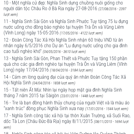
10 - Một nghĩa cử đẹp: Nghĩa Sinh dựng chuồng nuôi giống cho
người dân tộc Châu Ro ở Bà Rịa ngày 27-08-2016
(27/08/2016 - 2397
lượt xem)
11 - Nghĩa Sinh Sài Gòn và Nghĩa Sinh Phước Tuy tặng 75 lu đựng
nước uống cho đồng bào nghèo tại huyện Trà Ôn và Vũng Liêm
(Vĩnh Long) ngày 15-05-2016
(17/05/2016 - 4122 lượt xem)
12 - Đoàn Công Tác Xã Hội Nghĩa Sinh nhận 60 triệu VND từ ân
nhân ngày 6/5/2016 cho Dự án “Lu đựng nước uống cho gia đình
cao tuổi nghèo khó”
(04/05/2016 - 3610 lượt xem)
13 - Nghĩa Sinh Sài Gòn, Phan Thiết và Phước Tuy tặng 150 phần
quà cho các gia đình nghèo tại huyện Trà Ôn và Vũng Liêm (Vĩnh
Long) ngày 17/04/2016
(18/04/2016 - 3184 lượt xem)
14 - Cảm ơn lòng quảng đại của quý ân nhân Đoàn Công Tác Xã
Hội Nghĩa Sinh
(04/04/2016 - 1838 lượt xem)
15 - Tất niên Ất Mùi: Nhìn lại ngày họp mặt gia đình Nghĩa Sinh
tháng 7 năm 2015 tại Sàigòn
(23/01/2016 - 1448 lượt xem)
16 - Tre là bạn đồng hành thủy chung của người Việt và là màu áo
“xanh trúc” đồng phục Nghĩa Sinh xưa nay
(17/01/2016 - 1544 lượt xem)
17 - Nghĩa Sinh công tác xã hội tại thôn Xuân Trường, xã Suối Rao,
dốc Tà Lon (Châu Đức-Bà Rịa) ngày 8/11/2015
(08/11/2015 - 1694 lượt
xem)