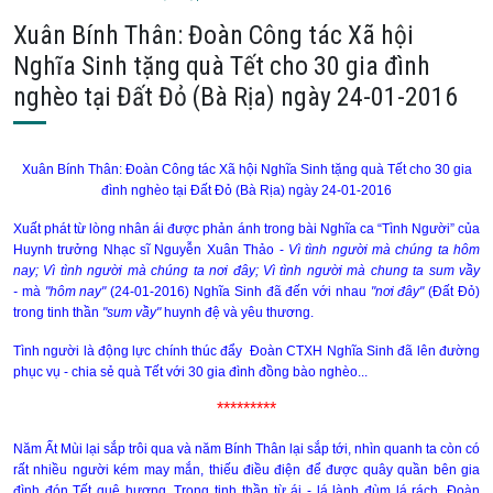
Xuân Bính Thân: Đoàn Công tác Xã hội
Nghĩa Sinh tặng quà Tết cho 30 gia đình
nghèo tại Đất Đỏ (Bà Rịa) ngày 24-01-2016
Xuân Bính Thân: Đoàn Công tác Xã hội Nghĩa Sinh tặng quà Tết cho 30 gia
đình nghèo tại Đất Đỏ (Bà Rịa) ngày 24-01-2016
Xuất phát từ lòng nhân ái được phản ánh trong bài Nghĩa ca “Tình Người” của
Huynh trưởng Nhạc sĩ Nguyễn Xuân Thảo -
Vì tình người mà chúng ta hôm
nay;
Vì tình người mà chúng ta nơi đây;
Vì tình người mà chung ta sum vầy
-
mà
"hôm nay"
(24-01-2016) Nghĩa Sinh đã đến với nhau
"nơi đây"
(Đất Đỏ)
trong tinh thần
"sum vầy"
huynh đệ và yêu thương.
Tình người là động lực chính thúc đẩy Đoàn CTXH Nghĩa Sinh đã lên đường
phục vụ - chia sẻ quà Tết với 30 gia đình đồng bào nghèo...
*********
Năm Ất Mùi lại sắp trôi qua và năm Bính Thân lại sắp tới, nhìn quanh ta còn có
rất nhiều người kém may mắn, thiếu điều điện để được quây quần bên gia
đình đón Tết quê hương. Trong tinh thần từ ái - lá lành đùm lá rách, Đoàn