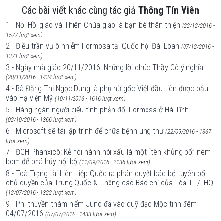
Các bài viết khác cùng tác giả
Thông Tín Viên
1 - Nơi Hồi giáo và Thiên Chúa giáo là bạn bè thân thiện
(22/12/2016 -
1577 lượt xem)
2 - Điều trần vụ ô nhiễm Formosa tại Quốc hội Đài Loan
(07/12/2016 -
1371 lượt xem)
3 - Ngày nhà giáo 20/11/2016: Những lời chúc Thầy Cô ý nghĩa
(20/11/2016 - 1434 lượt xem)
4 - Bà Đặng Thị Ngọc Dung là phụ nữ gốc Việt đầu tiên được bầu
vào Hạ viện Mỹ
(10/11/2016 - 1616 lượt xem)
5 - Hàng ngàn người biểu tình phản đối Formosa ở Hà Tĩnh
(02/10/2016 - 1366 lượt xem)
6 - Microsoft sẽ tái lập trình để chữa bệnh ung thư
(22/09/2016 - 1367
lượt xem)
7 - ĐGH Phanxicô: Kẻ nói hành nói xấu là một “tên khủng bố” ném
bom để phá hủy nội bộ
(11/09/2016 - 2136 lượt xem)
8 - Toà Trọng tài Liên Hiệp Quốc ra phán quyết bác bỏ tuyên bố
chủ quyền của Trung Quốc & Thông cáo Báo chí của Tòa TT/LHQ
(12/07/2016 - 1322 lượt xem)
9 - Phi thuyền thám hiểm Juno đã vào quỹ đạo Mộc tinh đêm
04/07/2016
(07/07/2016 - 1433 lượt xem)