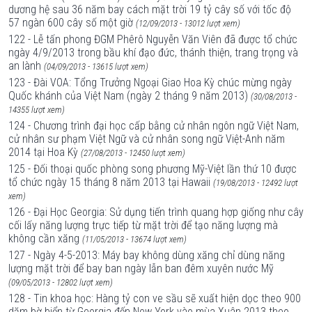
dương hệ sau 36 năm bay cách mặt trời 19 tỷ cây số với tốc độ
57 ngàn 600 cây số một giờ
(12/09/2013 - 13012 lượt xem)
122 - Lễ tấn phong ĐGM Phêrô Nguyễn Văn Viên đã được tổ chức
ngày 4/9/2013 trong bầu khí đạo đức, thánh thiện, trang trọng và
an lành
(04/09/2013 - 13615 lượt xem)
123 - Đài VOA: Tổng Trưởng Ngoại Giao Hoa Kỳ chúc mừng ngày
Quốc khánh của Việt Nam (ngày 2 tháng 9 năm 2013)
(30/08/2013 -
14355 lượt xem)
124 - Chương trình đại học cấp bằng cử nhân ngôn ngữ Việt Nam,
cử nhân sư phạm Việt Ngữ và cử nhân song ngữ Việt-Anh năm
2014 tại Hoa Kỳ
(27/08/2013 - 12450 lượt xem)
125 - Đối thoại quốc phòng song phương Mỹ-Việt lần thứ 10 được
tổ chức ngày 15 tháng 8 năm 2013 tại Hawaii
(19/08/2013 - 12492 lượt
xem)
126 - Đại Học Georgia: Sử dụng tiến trình quang hợp giống như cây
cối lấy năng lượng trực tiếp từ mặt trời để tạo năng lượng mà
không cần xăng
(11/05/2013 - 13674 lượt xem)
127 - Ngày 4-5-2013: Máy bay không dùng xăng chỉ dùng năng
lượng mặt trời để bay ban ngày lẫn ban đêm xuyên nước Mỹ
(09/05/2013 - 12802 lượt xem)
128 - Tin khoa học: Hàng tỷ con ve sầu sẽ xuất hiện dọc theo 900
dặm bờ biển từ Georgia đến New York vào mùa Xuân 2013 theo