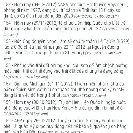
153 - Hôm nay (04-12-2012) NASA cho biết: Phi thuyền Voyager 1,
phóng đi năm 1977, đang ở vị trí cách xa Trái Đất 18 tỉ cây số
(km), có đủ điện hoạt động đến 2020
(04/12/2012 - 19705 lượt xem)
154 - Hôm nay (29/11/2012) tổ chức Liên Hiệp Quốc cho biết trái
đất nóng kỷ lục trên khắp thế giới trong năm 2012
(30/11/2012 - 18869
lượt xem)
155 - Đức Ông Nguyễn Ngọc Hàm sẽ chủ tế thánh Lễ Tạ Ơn (NS29)
lúc 2 G 30 chiều thứ Năm, ngày 22-11-2012 tại Nguyện đường
CĐCG Mân Côi Chicago (Giáo xứ St. Henry)
(12/11/2012 - 19400 lượt
xem)
156 - Phóng vào trái đất những khối cầu sơn để làm chệch hướng
một thiên thể có thể đụng vào trái đất của chúng ta đang sống
(07/11/2012 - 18208 lượt xem)
157 - Đại học Michigan (01-11-2012): Thiên nhiên phải mất triệu
năm để biến sinh vật hữu cơ thành dầu thô nhưng các kỹ sư Mỹ
đang làm việc đó trong 1 phút
(02/11/2012 - 18682 lượt xem)
158 - Hôm nay (30-10-2012): Trụ sở Liên Hiệp Quốc bị ngập nước
phải đóng cửa vì lũ lụt tại New York – 6 triệu gia đình bị mất điện
(30/10/2012 - 17578 lượt xem)
159 - AFP ngày 26-10-2012: Thuyền trưởng Gregory Fenton cho
biết Hải quân Mỹ được huy động đến để bảo vệ ‘quyền tự do hàng
hải’ trên Biển Đông
(26/10/2012 - 13751 lượt xem)