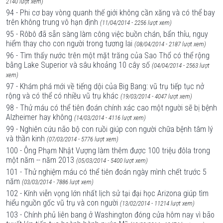
2140 lượt xem)
94 - Phi cơ bay vòng quanh thế giới không cần xăng và có thể bay
trên không trung vô hạn định
(11/04/2014 - 2256 lượt xem)
95 - Rôbô đã sẵn sàng làm công việc buồn chán, bẩn thỉu, nguy
hiểm thay cho con người trong tương lai
(08/04/2014 - 2187 lượt xem)
96 - Tìm thấy nước trên một mặt trăng của Sao Thổ có thể rộng
bằng Lake Superior và sâu khoảng 10 cây số
(04/04/2014 - 2563 lượt
xem)
97 - Khám phá mới về tiếng dội của Big Bang: vũ trụ tiếp tục nở
rộng và có thể có nhiều vũ trụ khác
(19/03/2014 - 4047 lượt xem)
98 - Thử máu có thể tiên đoán chính xác cao một người sẽ bị bệnh
Alzheimer hay không
(14/03/2014 - 4116 lượt xem)
99 - Nghiên cứu não bộ con ruồi giúp con người chữa bệnh tâm lý
và thần kinh
(07/03/2014 - 5776 lượt xem)
100 - Ông Phạm Nhật Vượng làm thêm được 100 triệu đôla trong
một năm -- năm 2013
(05/03/2014 - 5400 lượt xem)
101 - Thử nghiệm máu có thể tiên đoán ngày mình chết trước 5
năm
(03/03/2014 - 7886 lượt xem)
102 - Kính viễn vọng lớn nhất lịch sử tại đại học Arizona giúp tìm
hiểu nguồn gốc vũ trụ và con người
(13/02/2014 - 11214 lượt xem)
103 - Chính phủ liên bang ở Washington đóng cửa hôm nay vì bão