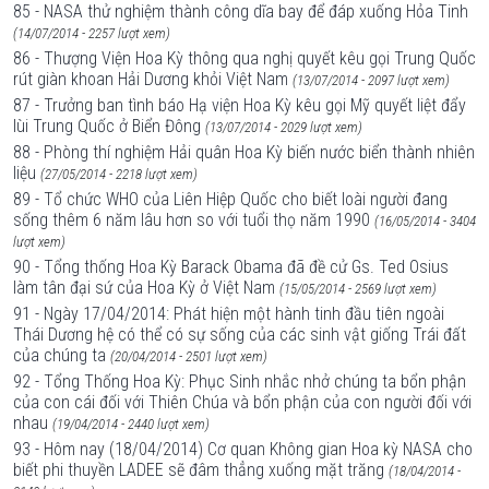
85 - NASA thử nghiệm thành công dĩa bay để đáp xuống Hỏa Tinh
(14/07/2014 - 2257 lượt xem)
86 - Thượng Viện Hoa Kỳ thông qua nghị quyết kêu gọi Trung Quốc
rút giàn khoan Hải Dương khỏi Việt Nam
(13/07/2014 - 2097 lượt xem)
87 - Trưởng ban tình báo Hạ viện Hoa Kỳ kêu gọi Mỹ quyết liệt đẩy
lùi Trung Quốc ở Biển Đông
(13/07/2014 - 2029 lượt xem)
88 - Phòng thí nghiệm Hải quân Hoa Kỳ biến nước biển thành nhiên
liệu
(27/05/2014 - 2218 lượt xem)
89 - Tổ chức WHO của Liên Hiệp Quốc cho biết loài người đang
sống thêm 6 năm lâu hơn so với tuổi thọ năm 1990
(16/05/2014 - 3404
lượt xem)
90 - Tổng thống Hoa Kỳ Barack Obama đã đề cử Gs. Ted Osius
làm tân đại sứ của Hoa Kỳ ở Việt Nam
(15/05/2014 - 2569 lượt xem)
91 - Ngày 17/04/2014: Phát hiện một hành tinh đầu tiên ngoài
Thái Dương hệ có thể có sự sống của các sinh vật giống Trái đất
của chúng ta
(20/04/2014 - 2501 lượt xem)
92 - Tổng Thống Hoa Kỳ: Phục Sinh nhắc nhở chúng ta bổn phận
của con cái đối với Thiên Chúa và bổn phận của con người đối với
nhau
(19/04/2014 - 2440 lượt xem)
93 - Hôm nay (18/04/2014) Cơ quan Không gian Hoa kỳ NASA cho
biết phi thuyền LADEE sẽ đâm thẳng xuống mặt trăng
(18/04/2014 -