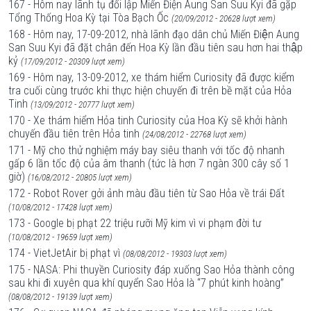
167 - Hôm nay lãnh tụ đối lập Miến Điện Aung San Suu Kyi đã gặp
Tổng Thống Hoa Kỳ tại Tòa Bạch Ốc
(20/09/2012 - 20628 lượt xem)
168 - Hôm nay, 17-09-2012, nhà lãnh đạo dân chủ Miến Điện Aung
San Suu Kyi đã đặt chân đến Hoa Kỳ lần đầu tiên sau hơn hai thập
kỷ
(17/09/2012 - 20309 lượt xem)
169 - Hôm nay, 13-09-2012, xe thám hiểm Curiosity đã được kiểm
tra cuối cùng trước khi thực hiện chuyến đi trên bề mặt của Hỏa
Tinh
(13/09/2012 - 20777 lượt xem)
170 - Xe thám hiểm Hỏa tinh Curiosity của Hoa Kỳ sẽ khởi hành
chuyến đầu tiên trên Hỏa tinh
(24/08/2012 - 22768 lượt xem)
171 - Mỹ cho thử nghiệm máy bay siêu thanh với tốc độ nhanh
gấp 6 lần tốc độ của âm thanh (tức là hơn 7 ngàn 300 cây số 1
giờ)
(16/08/2012 - 20805 lượt xem)
172 - Robot Rover gởi ảnh màu đầu tiên từ Sao Hỏa về trái Đất
(10/08/2012 - 17428 lượt xem)
173 - Google bị phạt 22 triệu rưỡi Mỹ kim vì vi phạm đời tư
(10/08/2012 - 19659 lượt xem)
174 - VietJetAir bị phạt vì
(08/08/2012 - 19303 lượt xem)
175 - NASA: Phi thuyền Curiosity đáp xuống Sao Hỏa thành công
sau khi đi xuyên qua khí quyển Sao Hỏa là “7 phút kinh hoàng”
(08/08/2012 - 19139 lượt xem)