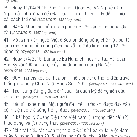
lượt xem)
39 - Ngày 11/04/2015: Phó Chủ tịch Quốc Hội VN Nguyễn Kim
Ngân dẫn phái đoàn đến Đại Học Harvard University để tìm hiểu
cải cách thể chế
(10/04/2015 - 1324 lượt xem)
40 - NASA: Nhân loại sắp khám phá các nền văn minh ngoài địa
cầu
(09/04/2015 - 1357 lượt xem)
41 - Một sinh viên người Việt ở Boston đồng sáng chế một loại tủ
lạnh mới không cần dùng điện mà vẫn giữ độ lạnh trong 12 tiếng
đồng hồ
(09/04/2015 - 1460 lượt xem)
42 - Ngày 6/4/2015, Đại tá Lê Bá Hùng chỉ huy hai tàu Hải quân
Hoa Kỳ với 400 sĩ quan, thủy thủ đoàn cập cảng Đà Nẵng
(06/04/2015 - 1336 lượt xem)
43 - ĐGH Francis kêu gọi hòa bình thế giới trong thông điệp truyền
thống vào ngày Chúa Nhật Phục Sinh 2015
(05/04/2015 - 1333 lượt xem)
44 - Tàu "dựng đứng giữa biển" của Hải quân Mỹ để nghiên cứu
khoa học
(02/04/2015 - 1501 lượt xem)
45 - Bác sĩ Tisherman: Một người đã chết trước khi được đưa vào
bệnh viện có thể sống trở lại được
(30/03/2015 - 1466 lượt xem)
46 - 3 bài học Lý Quang Diệu cho Việt Nam: (1) trọng hiền tài, (2)
thực dụng, và (3) trung thực
(23/03/2015 - 1296 lượt xem)
47 - Bài phát biểu rất quan trọng của Đại sứ Hoa Kỳ tại Việt Nam
ngày 6 tháng 3 năm 2015 tại Đại học Quốc gia Hà Nội
(07/03/2015 -