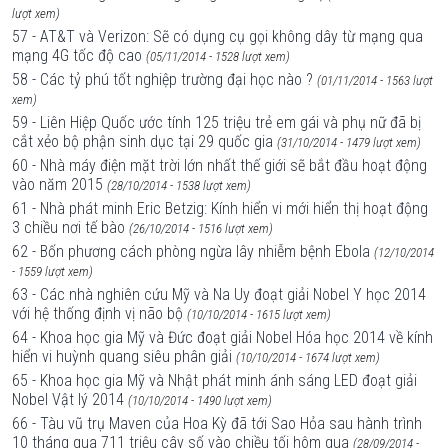
lượt xem)
57 - AT&T và Verizon: Sẽ có dụng cụ gọi không dây từ mạng qua
mạng 4G tốc độ cao
(05/11/2014 - 1528 lượt xem)
58 - Các tỷ phú tốt nghiệp trường đại học nào ?
(01/11/2014 - 1563 lượt
xem)
59 - Liên Hiệp Quốc ước tính 125 triệu trẻ em gái và phụ nữ đã bị
cắt xẻo bộ phận sinh dục tại 29 quốc gia
(31/10/2014 - 1479 lượt xem)
60 - Nhà máy điện mặt trời lớn nhất thế giới sẽ bắt đầu hoạt động
vào năm 2015
(28/10/2014 - 1538 lượt xem)
61 - Nhà phát minh Eric Betzig: Kính hiển vi mới hiển thị hoạt động
3 chiều nơi tế bào
(26/10/2014 - 1516 lượt xem)
62 - Bốn phương cách phòng ngừa lây nhiễm bệnh Ebola
(12/10/2014
- 1559 lượt xem)
63 - Các nhà nghiên cứu Mỹ và Na Uy đoạt giải Nobel Y học 2014
với hệ thống định vị não bộ
(10/10/2014 - 1615 lượt xem)
64 - Khoa học gia Mỹ và Đức đoạt giải Nobel Hóa học 2014 về kính
hiển vi huỳnh quang siêu phân giải
(10/10/2014 - 1674 lượt xem)
65 - Khoa học gia Mỹ và Nhật phát minh ánh sáng LED đoạt giải
Nobel Vật lý 2014
(10/10/2014 - 1490 lượt xem)
66 - Tàu vũ trụ Maven của Hoa Kỳ đã tới Sao Hỏa sau hành trình
10 tháng qua 711 triệu cây số vào chiều tối hôm qua
(28/09/2014 -