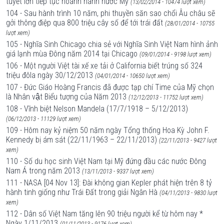
tuyết lớn tiếp tục hoành hành nước Mỹ
(13/02/2014 - 10474 lượt xem)
104 - Sau hành trình 10 năm, phi thuyền săn sao chổi Âu châu sẽ
gởi thông điệp qua 800 triệu cây số để tới trái đất
(28/01/2014 - 10755
lượt xem)
105 - Nghĩa Sinh Chicago chia sẻ với Nghĩa Sinh Việt Nam hình ảnh
giá lạnh mùa Đông năm 2014 tại Chicago
(09/01/2014 - 9198 lượt xem)
106 - Một người Việt tài xế xe tải ở California biết trúng số 324
triệu đôla ngày 30/12/2013
(04/01/2014 - 10650 lượt xem)
107 - Đức Giáo Hoàng Francis đã được tạp chí Time của Mỹ chọn
là Nhân vật Biểu tượng của Năm 2013
(12/12/2013 - 11752 lượt xem)
108 - Vĩnh biệt Nelson Mandela (17/7/1918 – 5/12/2013)
(06/12/2013 - 11129 lượt xem)
109 - Hôm nay kỷ niệm 50 năm ngày Tổng thống Hoa Kỳ John F.
Kennedy bị ám sát (22/11/1963 – 22/11/2013)
(22/11/2013 - 9427 lượt
xem)
110 - Số du học sinh Việt Nam tại Mỹ đứng đầu các nước Đông
Nam Á trong năm 2013
(13/11/2013 - 9337 lượt xem)
111 - NASA [04 Nov 13]: Đài không gian Kepler phát hiện trên 8 tỷ
hành tinh giống như Trái Đất trong giải Ngân Hà
(04/11/2013 - 9830 lượt
xem)
112 - Dân số Việt Nam tăng lên 90 triệu người kể từ hôm nay *
Ngày 1/11/2013
(01/11/2013 - 9176 lượt xem)