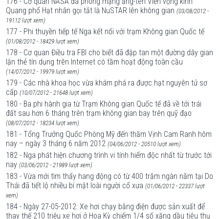
176 - Cơ quan NASA đã phóng mạng ăng-ten Viễn vọng kính
Quang phổ Hạt nhân gọi tắt là NuSTAR lên không gian
(03/08/2012 -
19112 lượt xem)
177 - Phi thuyền tiếp tế Nga kết nối với trạm Không gian Quốc tế
(01/08/2012 - 18429 lượt xem)
178 - Cơ quan Điều tra FBI cho biết đã đập tan một đường dây gian
lận thẻ tín dụng trên Internet có tầm hoạt động toàn cầu
(14/07/2012 - 19979 lượt xem)
179 - Các nhà khoa học vừa khám phá ra được hạt nguyên tử sơ
cấp
(10/07/2012 - 21648 lượt xem)
180 - Ba phi hành gia từ Trạm Không gian Quốc tế đã về tới trái
đất sau hơn 6 tháng trên trạm không gian bay trên quỹ đạo
(08/07/2012 - 18234 lượt xem)
181 - Tổng Trưởng Quốc Phòng Mỹ đến thăm Vịnh Cam Ranh hôm
nay – ngày 3 tháng 6 năm 2012
(04/06/2012 - 20510 lượt xem)
182 - Nga phát hiện chương trình vi tính hiểm độc nhất từ trước tới
nay
(03/06/2012 - 21989 lượt xem)
183 - Vừa mới tìm thấy hang động có từ 400 trăm ngàn năm tại Do
Thái đã tiết lộ nhiều bí mật loài người cổ xưa
(01/06/2012 - 22337 lượt
xem)
184 - Ngày 27-05-2012: Xe hơi chạy bằng điện được sản xuất để
thay thế 210 triệu xe hơi ở Hoa Kỳ chiếm 1/4 số xăng dầu tiêu thụ