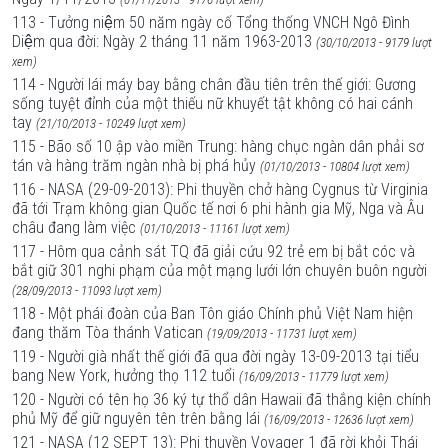
113 - Tưởng niệm 50 năm ngày cố Tổng thống VNCH Ngô Đình
Diệm qua đời: Ngày 2 tháng 11 năm 1963-2013
(30/10/2013 - 9179 lượt
xem)
114 - Người lái máy bay bằng chân đầu tiên trên thế giới: Gương
sống tuyệt đỉnh của một thiếu nữ khuyết tật không có hai cánh
tay
(21/10/2013 - 10249 lượt xem)
115 - Bão số 10 ập vào miền Trung: hàng chục ngàn dân phải sơ
tán và hàng trăm ngàn nhà bị phá hủy
(01/10/2013 - 10804 lượt xem)
116 - NASA (29-09-2013): Phi thuyền chở hàng Cygnus từ Virginia
đã tới Trạm không gian Quốc tế nơi 6 phi hành gia Mỹ, Nga và Âu
châu đang làm việc
(01/10/2013 - 11161 lượt xem)
117 - Hôm qua cảnh sát TQ đã giải cứu 92 trẻ em bị bắt cóc và
bắt giữ 301 nghi phạm của một mạng lưới lớn chuyên buôn người
(28/09/2013 - 11093 lượt xem)
118 - Một phái đoàn của Ban Tôn giáo Chính phủ Việt Nam hiện
đang thăm Tòa thánh Vatican
(19/09/2013 - 11731 lượt xem)
119 - Người già nhất thế giới đã qua đời ngày 13-09-2013 tại tiểu
bang New York, hưởng thọ 112 tuổi
(16/09/2013 - 11779 lượt xem)
120 - Người có tên họ 36 ký tự thổ dân Hawaii đã thắng kiện chính
phủ Mỹ để giữ nguyên tên trên bằng lái
(16/09/2013 - 12636 lượt xem)
121 - NASA (12 SEPT 13): Phi thuyền Voyager 1 đã rời khỏi Thái