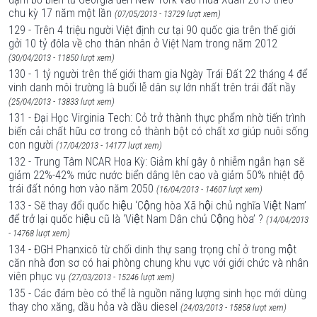
chu kỳ 17 năm một lần
(07/05/2013 - 13729 lượt xem)
129 - Trên 4 triệu người Việt định cư tại 90 quốc gia trên thế giới
gởi 10 tỷ đôla về cho thân nhân ở Việt Nam trong năm 2012
(30/04/2013 - 11850 lượt xem)
130 - 1 tỷ người trên thế giới tham gia Ngày Trái Ðất 22 tháng 4 để
vinh danh môi trường là buổi lễ dân sự lớn nhất trên trái đất nầy
(25/04/2013 - 13833 lượt xem)
131 - Đại Học Virginia Tech: Cỏ trở thành thực phẩm nhờ tiến trình
biến cải chất hữu cơ trong cỏ thành bột có chất xơ giúp nuôi sống
con người
(17/04/2013 - 14177 lượt xem)
132 - Trung Tâm NCAR Hoa Kỳ: Giảm khí gây ô nhiễm ngắn hạn sẽ
giảm 22%-42% mức nước biển dâng lên cao và giảm 50% nhiệt độ
trái đất nóng hơn vào năm 2050
(16/04/2013 - 14607 lượt xem)
133 - Sẽ thay đổi quốc hiệu ‘Cộng hòa Xã hội chủ nghĩa Việt Nam’
để trở lại quốc hiệu cũ là ‘Việt Nam Dân chủ Cộng hòa’ ?
(14/04/2013
- 14768 lượt xem)
134 - ĐGH Phanxicô từ chối dinh thự sang trọng chỉ ở trong một
căn nhà đơn sơ có hai phòng chung khu vực với giới chức và nhân
viên phục vụ
(27/03/2013 - 15246 lượt xem)
135 - Các đám bèo có thể là nguồn năng lượng sinh học mới dùng
thay cho xăng, dầu hỏa và dầu diesel
(24/03/2013 - 15858 lượt xem)