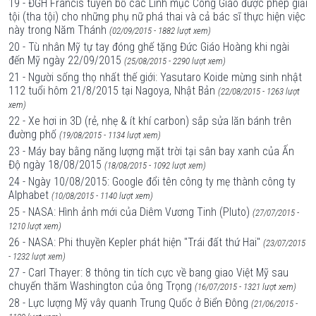
19 - ĐGH Francis tuyên bố các Linh mục Công Giáo được phép giải
tội (tha tội) cho những phụ nữ phá thai và cả bác sĩ thực hiện việc
này trong Năm Thánh
(02/09/2015 - 1882 lượt xem)
20 - Tù nhân Mỹ tự tay đóng ghế tặng Đức Giáo Hoàng khi ngài
đến Mỹ ngày 22/09/2015
(25/08/2015 - 2290 lượt xem)
21 - Người sống thọ nhất thế giới: Yasutaro Koide mừng sinh nhật
112 tuổi hôm 21/8/2015 tại Nagoya, Nhật Bản
(22/08/2015 - 1263 lượt
xem)
22 - Xe hơi in 3D (rẻ, nhẹ & ít khí carbon) sắp sửa lăn bánh trên
đường phố
(19/08/2015 - 1134 lượt xem)
23 - Máy bay bằng năng lượng mặt trời tại sân bay xanh của Ấn
Độ ngày 18/08/2015
(18/08/2015 - 1092 lượt xem)
24 - Ngày 10/08/2015: Google đổi tên công ty mẹ thành công ty
Alphabet
(10/08/2015 - 1140 lượt xem)
25 - NASA: Hình ảnh mới của Diêm Vương Tinh (Pluto)
(27/07/2015 -
1210 lượt xem)
26 - NASA: Phi thuyền Kepler phát hiện "Trái đất thứ Hai"
(23/07/2015
- 1232 lượt xem)
27 - Carl Thayer: 8 thông tin tích cực về bang giao Việt Mỹ sau
chuyến thăm Washington của ông Trọng
(16/07/2015 - 1321 lượt xem)
28 - Lực lượng Mỹ vây quanh Trung Quốc ở Biển Đông
(21/06/2015 -