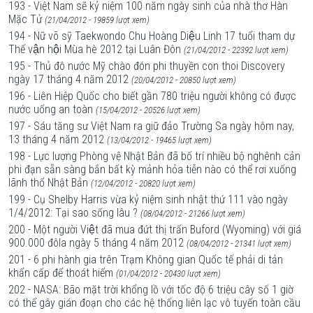
193 - Việt Nam sẽ kỷ niệm 100 năm ngày sinh của nhà thơ Hàn
Mặc Tử
(21/04/2012 - 19859 lượt xem)
194 - Nữ võ sỹ Taekwondo Chu Hoàng Diệu Linh 17 tuổi tham dự
Thế vận hội Mùa hè 2012 tại Luân Đôn
(21/04/2012 - 22392 lượt xem)
195 - Thủ đô nước Mỹ chào đón phi thuyền con thoi Discovery
ngày 17 tháng 4 năm 2012
(20/04/2012 - 20850 lượt xem)
196 - Liên Hiệp Quốc cho biết gần 780 triệu người không có được
nước uống an toàn
(15/04/2012 - 20526 lượt xem)
197 - Sáu tăng sư Việt Nam ra giữ đảo Trường Sa ngày hôm nay,
13 tháng 4 năm 2012
(13/04/2012 - 19465 lượt xem)
198 - Lực lượng Phòng vệ Nhật Bản đã bố trí nhiều bộ nghênh cản
phi đạn sẵn sàng bắn bất kỳ mảnh hỏa tiễn nào có thể rơi xuống
lãnh thổ Nhật Bản
(12/04/2012 - 20820 lượt xem)
199 - Cụ Shelby Harris vừa kỷ niệm sinh nhật thứ 111 vào ngày
1/4/2012: Tại sao sống lâu ?
(08/04/2012 - 21266 lượt xem)
200 - Một người Việt đã mua đứt thị trấn Buford (Wyoming) với giá
900.000 đôla ngày 5 tháng 4 năm 2012
(08/04/2012 - 21341 lượt xem)
201 - 6 phi hành gia trên Trạm Không gian Quốc tế phải di tản
khẩn cấp để thoát hiểm
(01/04/2012 - 20430 lượt xem)
202 - NASA: Bão mặt trời khổng lồ với tốc độ 6 triệu cây số 1 giờ
có thể gây gián đoạn cho các hệ thống liên lạc vô tuyến toàn cầu