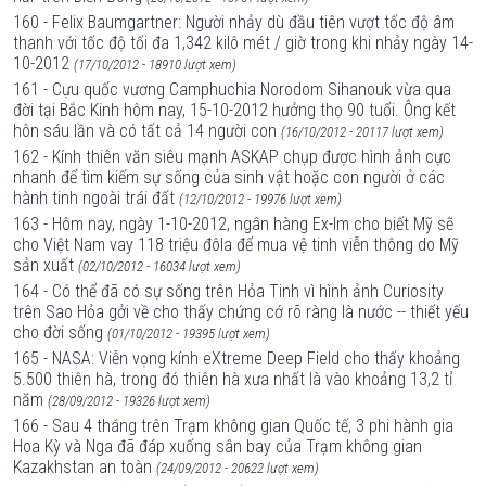
160 - Felix Baumgartner: Người nhảy dù đầu tiên vượt tốc độ âm
thanh với tốc độ tối đa 1,342 kilô mét / giờ trong khi nhảy ngày 14-
10-2012
(17/10/2012 - 18910 lượt xem)
161 - Cựu quốc vương Camphuchia Norodom Sihanouk vừa qua
đời tại Bắc Kinh hôm nay, 15-10-2012 hưởng thọ 90 tuổi. Ông kết
hôn sáu lần và có tất cả 14 người con
(16/10/2012 - 20117 lượt xem)
162 - Kính thiên văn siêu mạnh ASKAP chụp được hình ảnh cực
nhanh để tìm kiếm sự sống của sinh vật hoặc con người ở các
hành tinh ngoài trái đất
(12/10/2012 - 19976 lượt xem)
163 - Hôm nay, ngày 1-10-2012, ngân hàng Ex-Im cho biết Mỹ sẽ
cho Việt Nam vay 118 triệu đôla để mua vệ tinh viễn thông do Mỹ
sản xuất
(02/10/2012 - 16034 lượt xem)
164 - Có thể đã có sự sống trên Hỏa Tinh vì hình ảnh Curiosity
trên Sao Hỏa gởi về cho thấy chứng cớ rõ ràng là nước -- thiết yếu
cho đời sống
(01/10/2012 - 19395 lượt xem)
165 - NASA: Viễn vọng kính eXtreme Deep Field cho thấy khoảng
5.500 thiên hà, trong đó thiên hà xưa nhất là vào khoảng 13,2 tỉ
năm
(28/09/2012 - 19326 lượt xem)
166 - Sau 4 tháng trên Trạm không gian Quốc tế, 3 phi hành gia
Hoa Kỳ và Nga đã đáp xuống sân bay của Trạm không gian
Kazakhstan an toàn
(24/09/2012 - 20622 lượt xem)