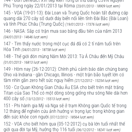
144 - ĐGH Benedict XVI tiếp kiến Tổng bí thư Đảng CSVN Nguyễn
Phú Trọng ngày 22/01/2013 tại Rôma
(23/01/2013 - 18909 lượt xem)
145 - VOA (19-01-13): Đài Loan và Trung Quốc hoàn tất đường cáp
quang dài 270 cây số dưới đáy biển nối liền tỉnh Đài Bắc (Đài Loan)
và tỉnh Phúc Châu (Trung Quốc)
(19/01/2013 - 17376 lượt xem)
146 - NASA: Sắp có trận mưa sao băng đầu tiên của năm 2013
(04/01/2013 - 14646 lượt xem)
147 - Tìm thấy nước trong một cục đá đã có 2 tỉ năm tuổi trên
Hỏa Tinh
(04/01/2013 - 18758 lượt xem)
148 - Thế giới đón mừng Năm Mới 2013: Từ Á Châu đến Mỹ Châu
(01/01/2013 - 16813 lượt xem)
149 - Hôm nay (26-12-2012): Chính phủ cảnh báo dân chúng bang
Ohio và Indiana - gần Chicago, Illinois - một trận bão tuyết lớn có
tầm nhìn gần zero hết sức nguy hiểm
(27/12/2012 - 15254 lượt xem)
150 - Cơ Quan Không Gian Châu Âu ESA cho biết trên mặt trăng
Titan của Sao Thổ có một dòng sông giống như sông Nile dài hơn
400 cây số
(13/12/2012 - 15513 lượt xem)
151 - Phi hành gia Mỹ và Nga sẽ ở trạm Không gian Quốc tế trong
12 tháng để nghiên cứu ảnh hưởng vi trọng lực trong không gian
đến sức khỏe con người
(07/12/2012 - 18564 lượt xem)
152 - VOA cho biết hôm qua (05-12-2012) cụ bà lớn tuổi nhất thế
giới qua đời tại Mỹ, hưởng thọ 116 tuổi
(06/12/2012 - 18241 lượt xem)