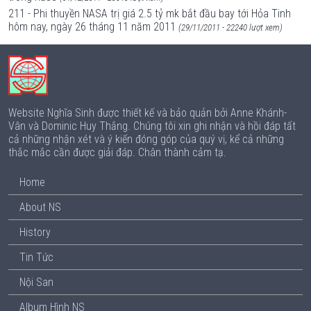
211 - Phi thuyền NASA trị giá 2.5 tỷ mk bắt đầu bay tới Hỏa Tinh
hôm nay, ngày 26 tháng 11 năm 2011
(29/11/2011 - 22240 lượt xem)
Website Nghĩa Sinh được thiết kế và bảo quản bởi Anne Khánh-
Vân và Dominic Huy Thắng. Chúng tôi xin ghi nhận và hồi đáp tất
cả những nhận xét và ý kiến đóng góp của quý vị, kể cả những
thắc mắc cần được giải đáp. Chân thành cảm tạ.
Home
About NS
History
Tin Tức
Nội San
Album Hình NS