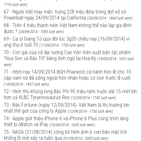
1716 lượt xem)
67 - Người Việt may mắn: trúng 228 triệu đôla trong đợt xổ số
Powerball ngày 24/09/2014 tại California
(28/09/2014 - 1660 lượt xem)
68 - Trên 4 triệu thanh niên Việt Nam không thể nào lập gia đình
đươc ?
(24/09/2014 - 1593 lượt xem)
69 - Ca sĩ Giang Tử qua đời lúc 3g35 chiều nay (16/09/2014) vì
ung thư ở tuổi 70
(17/09/2014 - 1733 lượt xem)
70 - Con gái của cố đại tướng Cao Văn Viên xuất bản tác phẩm
“Hoa Sen và Bão Tố” bằng Anh ngữ tại Hoa Kỳ
(14/09/2014 - 1651 lượt
xem)
71 - Hôm nay 14/09/2014 ĐGH Phanxicô cử hành hôn lễ cho 10
cặp nam nữ đã sống ngoài hôn nhân hoặc có con trước lễ cưới
(14/09/2014 - 1457 lượt xem)
72 - Hình thù khủng long Bắc Phi 95 triệu năm trước dài 15 mét lớn
hơn cả KLBC Tyrannosaurus Rex
(12/09/2014 - 1742 lượt xem)
73 - Báo Fortune (ngày 12/09/2014): Việt Nam là thị trường lớn
nhất thế giới của công ty Apple
(12/09/2014 - 1730 lượt xem)
74 - Apple giới thiệu iPhone 6 và iPhone 6 Plus cùng trình làng
thiết bị iWatch và iPay
(10/09/2014 - 1635 lượt xem)
75 - NASA (31/08/2014) công bố hình ảnh 6 cơn bão mặt trời
khổng lồ mới xẩy ra tuần qua
(01/09/2014 - 2005 lượt xem)