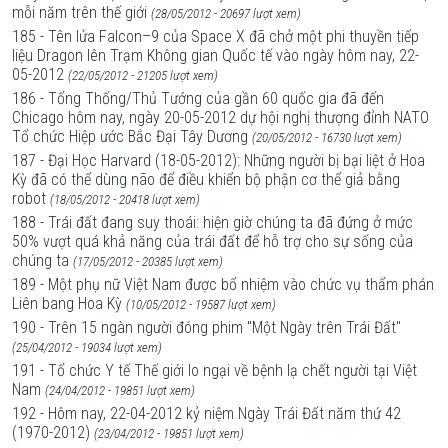
mỗi năm trên thế giới
(28/05/2012 - 20697 lượt xem)
185 - Tên lửa Falcon–9 của Space X đã chở một phi thuyền tiếp
liệu Dragon lên Trạm Không gian Quốc tế vào ngày hôm nay, 22-
05-2012
(22/05/2012 - 21205 lượt xem)
186 - Tổng Thống/Thủ Tướng của gần 60 quốc gia đã đến
Chicago hôm nay, ngày 20-05-2012 dự hội nghị thượng đỉnh NATO
Tổ chức Hiệp ước Bắc Đại Tây Dương
(20/05/2012 - 16730 lượt xem)
187 - Đại Học Harvard (18-05-2012): Những người bị bại liệt ở Hoa
Kỳ đã có thể dùng não để điều khiển bộ phận cơ thể giả bằng
robot
(18/05/2012 - 20418 lượt xem)
188 - Trái đất đang suy thoái: hiện giờ chúng ta đã đứng ở mức
50% vượt quá khả năng của trái đất để hỗ trợ cho sự sống của
chúng ta
(17/05/2012 - 20385 lượt xem)
189 - Một phụ nữ Việt Nam được bổ nhiệm vào chức vụ thẩm phán
Liên bang Hoa Kỳ
(10/05/2012 - 19587 lượt xem)
190 - Trên 15 ngàn người đóng phim "Một Ngày trên Trái Đất"
(25/04/2012 - 19034 lượt xem)
191 - Tổ chức Y tế Thế giới lo ngại về bệnh lạ chết người tại Việt
Nam
(24/04/2012 - 19851 lượt xem)
192 - Hôm nay, 22-04-2012 kỷ niệm Ngày Trái Đất năm thứ 42
(1970-2012)
(23/04/2012 - 19851 lượt xem)