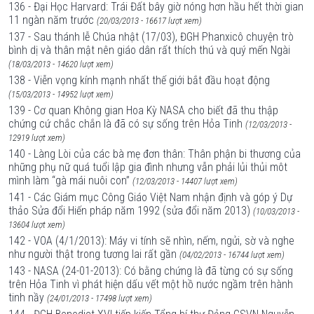
136 - Đại Học Harvard: Trái Đất bây giờ nóng hơn hầu hết thời gian
11 ngàn năm trước
(20/03/2013 - 16617 lượt xem)
137 - Sau thánh lễ Chúa nhật (17/03), ĐGH Phanxicô chuyện trò
bình dị và thân mật nên giáo dân rất thích thú và quý mến Ngài
(18/03/2013 - 14620 lượt xem)
138 - Viễn vọng kính mạnh nhất thế giới bắt đầu hoạt động
(15/03/2013 - 14952 lượt xem)
139 - Cơ quan Không gian Hoa Kỳ NASA cho biết đã thu thập
chứng cứ chắc chắn là đã có sự sống trên Hỏa Tinh
(12/03/2013 -
12919 lượt xem)
140 - Làng Lòi của các bà mẹ đơn thân: Thân phận bi thương của
những phụ nữ quá tuổi lập gia đình nhưng vẫn phải lủi thủi môt
mình làm “gà mái nuôi con”
(12/03/2013 - 14407 lượt xem)
141 - Các Giám mục Công Giáo Việt Nam nhận định và góp ý Dự
thảo Sửa đổi Hiến pháp năm 1992 (sửa đổi năm 2013)
(10/03/2013 -
13604 lượt xem)
142 - VOA (4/1/2013): Máy vi tính sẽ nhìn, nếm, ngửi, sờ và nghe
như người thật trong tương lai rất gần
(04/02/2013 - 16744 lượt xem)
143 - NASA (24-01-2013): Có bằng chứng là đã từng có sự sống
trên Hỏa Tinh vì phát hiện dấu vết một hồ nước ngầm trên hành
tinh nầy
(24/01/2013 - 17498 lượt xem)