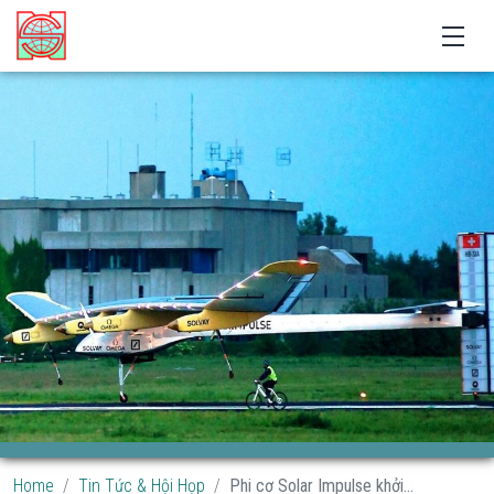
Home
Tin Tức & Hội Họp
Phi cơ Solar Impulse khởi...