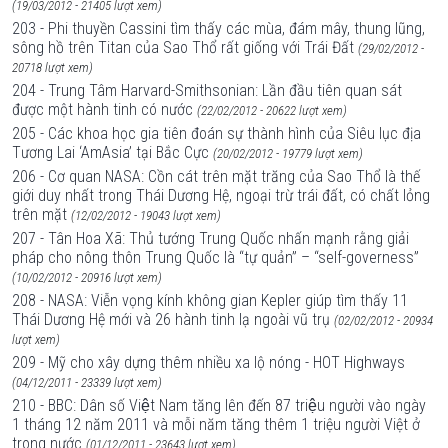
(19/03/2012 - 21405 lượt xem)
203 - Phi thuyền Cassini tìm thấy các mùa, đám mây, thung lũng,
sông hồ trên Titan của Sao Thổ rất giống với Trái Đất
(29/02/2012 -
20718 lượt xem)
204 - Trung Tâm Harvard-Smithsonian: Lần đầu tiên quan sát
được một hành tinh có nước
(22/02/2012 - 20622 lượt xem)
205 - Các khoa học gia tiên đoán sự thành hình của Siêu lục địa
Tương Lai ‘AmAsia’ tại Bắc Cực
(20/02/2012 - 19779 lượt xem)
206 - Cơ quan NASA: Cồn cát trên mặt trăng của Sao Thổ là thế
giới duy nhất trong Thái Dương Hệ, ngoại trừ trái đất, có chất lỏng
trên mặt
(12/02/2012 - 19043 lượt xem)
207 - Tân Hoa Xã: Thủ tướng Trung Quốc nhấn mạnh rằng giải
pháp cho nông thôn Trung Quốc là “tự quản” – “self-governess”
(10/02/2012 - 20916 lượt xem)
208 - NASA: Viễn vọng kính không gian Kepler giúp tìm thấy 11
Thái Dương Hệ mới và 26 hành tinh lạ ngoài vũ trụ
(02/02/2012 - 20934
lượt xem)
209 - Mỹ cho xây dựng thêm nhiều xa lộ nóng - HOT Highways
(04/12/2011 - 23339 lượt xem)
210 - BBC: Dân số Việt Nam tăng lên đến 87 triệu người vào ngày
1 tháng 12 năm 2011 và mỗi năm tăng thêm 1 triệu người Việt ở
trong nước
(01/12/2011 - 23643 lượt xem)