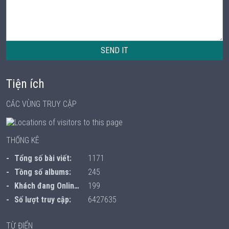
SEND IT
Tiện ích
CÁC VÙNG TRUY CẬP
THỐNG KÊ
Tổng số bài viết:
1171
Tồng số albums:
245
Khách đang Online:
199
Số lượt truy cập:
6427635
TỪ ĐIỂN