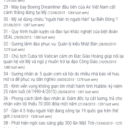
1129 lượt xem)
29 - Máy bay Boeing Dreamliner đầu tiên của Air Việt Nam cất
cánh thẳng đứng tại Mỹ
(12/06/2015 - 1264 lượt xem)
30 - Mỹ sẽ dùng chiêu “người Hán trị người Hán” tại Biển Đông ?
(01/06/2015 - 1287 lượt xem)
31 - Quy trình huấn luyện và đào tạo khắc nghiệt của biệt đoàn
SEAL
(29/05/2015 - 1280 lượt xem)
32 - Gương lãnh đạo phục vụ: Quản lý kiểu Nhật Bản
(28/05/2015 -
1275 lượt xem)
33 - Chủ tịch Cuba tới Vatican cảm ơn Đức Giáo Hoàng giúp nối lại
quan hệ với Mỹ và ngỏ ý muốn trở lại đạo Công Giáo
(10/05/2015 -
1380 lượt xem)
34 - Gương nhân ái: 5 quán cơm xã hội do nhiều nhà báo về hưu
mở ra để phục vụ dân nghèo
(04/05/2015 - 1279 lượt xem)
35 - Kính viễn vọng không gian lớn nhất hành tinh Hubble: kỷ niệm
25 năm tuổi (4/1990-4/2015)
(30/04/2015 - 1301 lượt xem)
36 - Phong cách lãnh đạo nhân ái: Giám đốc tự cắt lương, trả cho
nhân viên tối thiểu 70.000 đôla một năm
(21/04/2015 - 1297 lượt xem)
37 - Gần 4.5 triệu người Việt đang sống tại 19 quốc gia trên thế
giới
(15/04/2015 - 1528 lượt xem)
38 - Phát hiện ngôi sao sáng gấp 300 lần Mặt Trời
(13/04/2015 - 1270