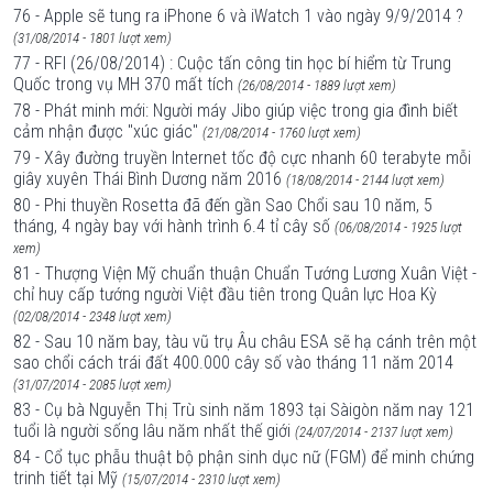
76 - Apple sẽ tung ra iPhone 6 và iWatch 1 vào ngày 9/9/2014 ?
(31/08/2014 - 1801 lượt xem)
77 - RFI (26/08/2014) : Cuộc tấn công tin học bí hiểm từ Trung
Quốc trong vụ MH 370 mất tích
(26/08/2014 - 1889 lượt xem)
78 - Phát minh mới: Người máy Jibo giúp việc trong gia đình biết
cảm nhận được "xúc giác"
(21/08/2014 - 1760 lượt xem)
79 - Xây đường truyền Internet tốc độ cực nhanh 60 terabyte mỗi
giây xuyên Thái Bình Dương năm 2016
(18/08/2014 - 2144 lượt xem)
80 - Phi thuyền Rosetta đã đến gần Sao Chổi sau 10 năm, 5
tháng, 4 ngày bay với hành trình 6.4 tỉ cây số
(06/08/2014 - 1925 lượt
xem)
81 - Thượng Viện Mỹ chuẩn thuận Chuẩn Tướng Lương Xuân Việt -
chỉ huy cấp tướng người Việt đầu tiên trong Quân lực Hoa Kỳ
(02/08/2014 - 2348 lượt xem)
82 - Sau 10 năm bay, tàu vũ trụ Âu châu ESA sẽ hạ cánh trên một
sao chổi cách trái đất 400.000 cây số vào tháng 11 năm 2014
(31/07/2014 - 2085 lượt xem)
83 - Cụ bà Nguyễn Thị Trù sinh năm 1893 tại Sàigòn năm nay 121
tuổi là người sống lâu năm nhất thế giới
(24/07/2014 - 2137 lượt xem)
84 - Cổ tục phẫu thuật bộ phận sinh dục nữ (FGM) để minh chứng
trinh tiết tại Mỹ
(15/07/2014 - 2310 lượt xem)