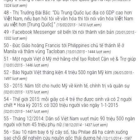
1324 lượt xem)
48 - Thị Trưởng Đài Bắc: “Dù Trung Quốc lục địa có GDP cao hơn
Việt Nam, nếu bạn hỏi tôi về văn hóa thì tôi nói văn hóa Việt Nam
ưu việt hơn [Trung Quốc]."
(15/02/2015 - 1410 lượt xem)
49 - Facebook Messenger sẽ biến lời nói thành văn bản
(20/01/2015 -
1332 lượt xem)
50 - Đức Giáo hoàng Francis tới Philippines chủ tế thánh lễ ở
Manila và thăm vùng Tacloban
(15/01/2015 - 1444 lượt xem)
51 - Một người Việt ở Mỹ mở hãng chế tạo Robot Cận vệ & Trợ giúp
(10/01/2015 - 1446 lượt xem)
52 - Báo Người Việt tháng kiện 4 triệu 500 ngàn Mỹ kim
(06/01/2015 -
1497 lượt xem)
53 - 2015: Năm tốt cho nước Mỹ về kinh tế, chính trị và quân sự
(02/01/2015 - 1375 lượt xem)
54 - Thế giới 2015: mỗi giây có 4 trẻ thơ được sinh và có 2 người
chết * Hoa kỳ 2015: có 320 triệu người vào ngày 1-1-2015
(02/01/2015 - 1447 lượt xem)
55 - Tháng 12/2014: Dân số Việt Nam vượt mức 90 triệu 500 ngàn
người với hơn 45 triệu phụ nữ
(18/12/2014 - 1437 lượt xem)
56 - Sau 10 năm bay 6 tỷ cây số, tàu Philae đã hạ cánh xuống
sao chổi để nghiên cứu nguồn gốc thái dương hệ
(12/11/2014 - 1587