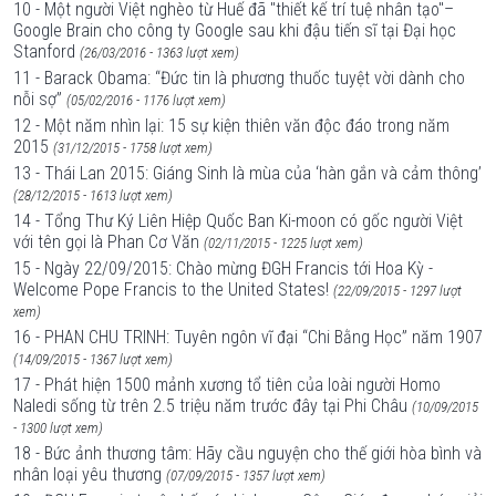
10 - Một người Việt nghèo từ Huế đã "thiết kế trí tuệ nhân tạo"–
Google Brain cho công ty Google sau khi đậu tiến sĩ tại Đại học
Stanford
(26/03/2016 - 1363 lượt xem)
11 - Barack Obama: “Đức tin là phương thuốc tuyệt vời dành cho
nỗi sợ”
(05/02/2016 - 1176 lượt xem)
12 - Một năm nhìn lại: 15 sự kiện thiên văn độc đáo trong năm
2015
(31/12/2015 - 1758 lượt xem)
13 - Thái Lan 2015: Giáng Sinh là mùa của ‘hàn gắn và cảm thông’
(28/12/2015 - 1613 lượt xem)
14 - Tổng Thư Ký Liên Hiệp Quốc Ban Ki-moon có gốc người Việt
với tên gọi là Phan Cơ Văn
(02/11/2015 - 1225 lượt xem)
15 - Ngày 22/09/2015: Chào mừng ĐGH Francis tới Hoa Kỳ -
Welcome Pope Francis to the United States!
(22/09/2015 - 1297 lượt
xem)
16 - PHAN CHU TRINH: Tuyên ngôn vĩ đại “Chi Bằng Học” năm 1907
(14/09/2015 - 1367 lượt xem)
17 - Phát hiện 1500 mảnh xương tổ tiên của loài người Homo
Naledi sống từ trên 2.5 triệu năm trước đây tại Phi Châu
(10/09/2015
- 1300 lượt xem)
18 - Bức ảnh thương tâm: Hãy cầu nguyện cho thế giới hòa bình và
nhân loại yêu thương
(07/09/2015 - 1357 lượt xem)