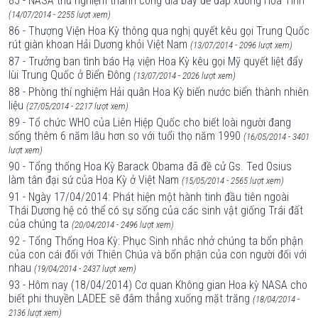
85 - NASA thử nghiệm thành công dĩa bay để đáp xuống Hỏa Tinh
(14/07/2014 - 2255 lượt xem)
86 - Thượng Viện Hoa Kỳ thông qua nghị quyết kêu gọi Trung Quốc
rút giàn khoan Hải Dương khỏi Việt Nam
(13/07/2014 - 2096 lượt xem)
87 - Trưởng ban tình báo Hạ viện Hoa Kỳ kêu gọi Mỹ quyết liệt đẩy
lùi Trung Quốc ở Biển Đông
(13/07/2014 - 2026 lượt xem)
88 - Phòng thí nghiệm Hải quân Hoa Kỳ biến nước biển thành nhiên
liệu
(27/05/2014 - 2217 lượt xem)
89 - Tổ chức WHO của Liên Hiệp Quốc cho biết loài người đang
sống thêm 6 năm lâu hơn so với tuổi thọ năm 1990
(16/05/2014 - 3401
lượt xem)
90 - Tổng thống Hoa Kỳ Barack Obama đã đề cử Gs. Ted Osius
làm tân đại sứ của Hoa Kỳ ở Việt Nam
(15/05/2014 - 2565 lượt xem)
91 - Ngày 17/04/2014: Phát hiện một hành tinh đầu tiên ngoài
Thái Dương hệ có thể có sự sống của các sinh vật giống Trái đất
của chúng ta
(20/04/2014 - 2496 lượt xem)
92 - Tổng Thống Hoa Kỳ: Phục Sinh nhắc nhở chúng ta bổn phận
của con cái đối với Thiên Chúa và bổn phận của con người đối với
nhau
(19/04/2014 - 2437 lượt xem)
93 - Hôm nay (18/04/2014) Cơ quan Không gian Hoa kỳ NASA cho
biết phi thuyền LADEE sẽ đâm thẳng xuống mặt trăng
(18/04/2014 -
2136 lượt xem)