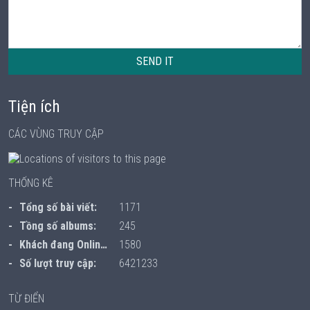
SEND IT
Tiện ích
CÁC VÙNG TRUY CẬP
THỐNG KÊ
Tổng số bài viết:
1171
Tồng số albums:
245
Khách đang Online:
1580
Số lượt truy cập:
6421233
TỪ ĐIỂN