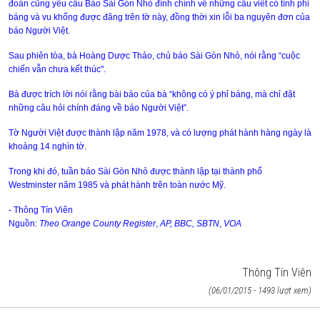
đoàn cũng yêu cầu Báo Sài Gòn Nhỏ đính chính về những câu viết có tính phỉ
báng và vu khống được đăng trên tờ này, đồng thời xin lỗi ba nguyên đơn của
báo Người Việt.
Sau phiên tòa, bà Hoàng Dược Thảo, chủ báo Sài Gòn Nhỏ, nói rằng “cuộc
chiến vẫn chưa kết thúc".
Bà được trích lời nói rằng bài báo của bà “không có ý phỉ báng, mà chỉ đặt
những câu hỏi chính đáng về báo Người Việt”.
Tờ Người Việt được thành lập năm 1978, và có lượng phát hành hàng ngày là
khoảng 14 nghìn tờ.
Trong khi đó, tuần báo Sài Gòn Nhỏ được thành lập tại thành phố
Westminster năm 1985 và phát hành trên toàn nước Mỹ.
- Thông Tín Viên
Nguồn:
Theo
Orange
County
Register
,
AP, BBC, SBTN
,
VOA
Thông Tín Viên
(06/01/2015 - 1493 lượt xem)