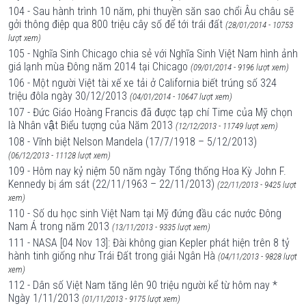
104 - Sau hành trình 10 năm, phi thuyền săn sao chổi Âu châu sẽ
gởi thông điệp qua 800 triệu cây số để tới trái đất
(28/01/2014 - 10753
lượt xem)
105 - Nghĩa Sinh Chicago chia sẻ với Nghĩa Sinh Việt Nam hình ảnh
giá lạnh mùa Đông năm 2014 tại Chicago
(09/01/2014 - 9196 lượt xem)
106 - Một người Việt tài xế xe tải ở California biết trúng số 324
triệu đôla ngày 30/12/2013
(04/01/2014 - 10647 lượt xem)
107 - Đức Giáo Hoàng Francis đã được tạp chí Time của Mỹ chọn
là Nhân vật Biểu tượng của Năm 2013
(12/12/2013 - 11749 lượt xem)
108 - Vĩnh biệt Nelson Mandela (17/7/1918 – 5/12/2013)
(06/12/2013 - 11128 lượt xem)
109 - Hôm nay kỷ niệm 50 năm ngày Tổng thống Hoa Kỳ John F.
Kennedy bị ám sát (22/11/1963 – 22/11/2013)
(22/11/2013 - 9425 lượt
xem)
110 - Số du học sinh Việt Nam tại Mỹ đứng đầu các nước Đông
Nam Á trong năm 2013
(13/11/2013 - 9335 lượt xem)
111 - NASA [04 Nov 13]: Đài không gian Kepler phát hiện trên 8 tỷ
hành tinh giống như Trái Đất trong giải Ngân Hà
(04/11/2013 - 9828 lượt
xem)
112 - Dân số Việt Nam tăng lên 90 triệu người kể từ hôm nay *
Ngày 1/11/2013
(01/11/2013 - 9175 lượt xem)