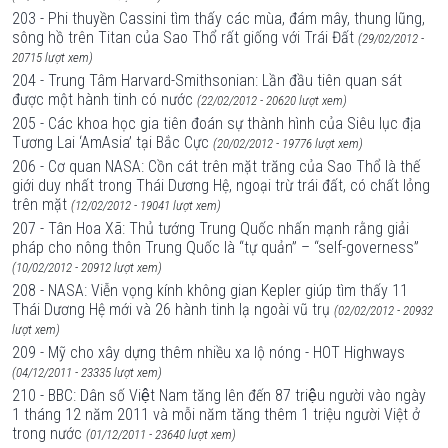
203 - Phi thuyền Cassini tìm thấy các mùa, đám mây, thung lũng,
sông hồ trên Titan của Sao Thổ rất giống với Trái Đất
(29/02/2012 -
20715 lượt xem)
204 - Trung Tâm Harvard-Smithsonian: Lần đầu tiên quan sát
được một hành tinh có nước
(22/02/2012 - 20620 lượt xem)
205 - Các khoa học gia tiên đoán sự thành hình của Siêu lục địa
Tương Lai ‘AmAsia’ tại Bắc Cực
(20/02/2012 - 19776 lượt xem)
206 - Cơ quan NASA: Cồn cát trên mặt trăng của Sao Thổ là thế
giới duy nhất trong Thái Dương Hệ, ngoại trừ trái đất, có chất lỏng
trên mặt
(12/02/2012 - 19041 lượt xem)
207 - Tân Hoa Xã: Thủ tướng Trung Quốc nhấn mạnh rằng giải
pháp cho nông thôn Trung Quốc là “tự quản” – “self-governess”
(10/02/2012 - 20912 lượt xem)
208 - NASA: Viễn vọng kính không gian Kepler giúp tìm thấy 11
Thái Dương Hệ mới và 26 hành tinh lạ ngoài vũ trụ
(02/02/2012 - 20932
lượt xem)
209 - Mỹ cho xây dựng thêm nhiều xa lộ nóng - HOT Highways
(04/12/2011 - 23335 lượt xem)
210 - BBC: Dân số Việt Nam tăng lên đến 87 triệu người vào ngày
1 tháng 12 năm 2011 và mỗi năm tăng thêm 1 triệu người Việt ở
trong nước
(01/12/2011 - 23640 lượt xem)