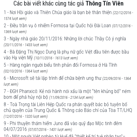
Các bài viết khác cùng tác giả
Thông Tín Viên
1 - Nơi Hồi giáo và Thiên Chúa giáo là bạn bè thân thiện
(22/12/2016 -
1574 lượt xem)
2 - Điều trần vụ ô nhiễm Formosa tại Quốc hội Đài Loan
(07/12/2016 -
1369 lượt xem)
3 - Ngày nhà giáo 20/11/2016: Những lời chúc Thầy Cô ý nghĩa
(20/11/2016 - 1433 lượt xem)
4 - Bà Đặng Thị Ngọc Dung là phụ nữ gốc Việt đầu tiên được bầu
vào Hạ viện Mỹ
(10/11/2016 - 1613 lượt xem)
5 - Hàng ngàn người biểu tình phản đối Formosa ở Hà Tĩnh
(02/10/2016 - 1364 lượt xem)
6 - Microsoft sẽ tái lập trình để chữa bệnh ung thư
(22/09/2016 - 1364
lượt xem)
7 - ĐGH Phanxicô: Kẻ nói hành nói xấu là một “tên khủng bố” ném
bom để phá hủy nội bộ
(11/09/2016 - 2134 lượt xem)
8 - Toà Trọng tài Liên Hiệp Quốc ra phán quyết bác bỏ tuyên bố
chủ quyền của Trung Quốc & Thông cáo Báo chí của Tòa TT/LHQ
(12/07/2016 - 1320 lượt xem)
9 - Phi thuyền thám hiểm Juno đã vào quỹ đạo Mộc tinh đêm
04/07/2016
(07/07/2016 - 1431 lượt xem)
10 - Một người Việt nghèo từ Huế đã "thiết kế trí tuệ nhân tạo"–