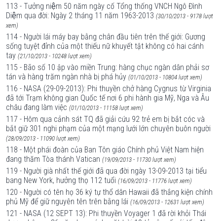
113 - Tưởng niệm 50 năm ngày cố Tổng thống VNCH Ngô Đình
Diệm qua đời: Ngày 2 tháng 11 năm 1963-2013
(30/10/2013 - 9178 lượt
xem)
114 - Người lái máy bay bằng chân đầu tiên trên thế giới: Gương
sống tuyệt đỉnh của một thiếu nữ khuyết tật không có hai cánh
tay
(21/10/2013 - 10248 lượt xem)
115 - Bão số 10 ập vào miền Trung: hàng chục ngàn dân phải sơ
tán và hàng trăm ngàn nhà bị phá hủy
(01/10/2013 - 10804 lượt xem)
116 - NASA (29-09-2013): Phi thuyền chở hàng Cygnus từ Virginia
đã tới Trạm không gian Quốc tế nơi 6 phi hành gia Mỹ, Nga và Âu
châu đang làm việc
(01/10/2013 - 11158 lượt xem)
117 - Hôm qua cảnh sát TQ đã giải cứu 92 trẻ em bị bắt cóc và
bắt giữ 301 nghi phạm của một mạng lưới lớn chuyên buôn người
(28/09/2013 - 11090 lượt xem)
118 - Một phái đoàn của Ban Tôn giáo Chính phủ Việt Nam hiện
đang thăm Tòa thánh Vatican
(19/09/2013 - 11730 lượt xem)
119 - Người già nhất thế giới đã qua đời ngày 13-09-2013 tại tiểu
bang New York, hưởng thọ 112 tuổi
(16/09/2013 - 11776 lượt xem)
120 - Người có tên họ 36 ký tự thổ dân Hawaii đã thắng kiện chính
phủ Mỹ để giữ nguyên tên trên bằng lái
(16/09/2013 - 12631 lượt xem)
121 - NASA (12 SEPT 13): Phi thuyền Voyager 1 đã rời khỏi Thái