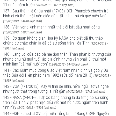
11 ngàn năm trước
(20/03/2013 - 16615 lượt xem)
137 - Sau thánh lễ Chúa nhật (17/03), ĐGH Phanxicô chuyện trò
bình dị và thân mật nên giáo dân rất thích thú và quý mến Ngài
(18/03/2013 - 14618 lượt xem)
138 - Viễn vọng kính mạnh nhất thế giới bắt đầu hoạt động
(15/03/2013 - 14951 lượt xem)
139 - Cơ quan Không gian Hoa Kỳ NASA cho biết đã thu thập
chứng cứ chắc chắn là đã có sự sống trên Hỏa Tinh
(12/03/2013 -
12917 lượt xem)
140 - Làng Lòi của các bà mẹ đơn thân: Thân phận bi thương của
những phụ nữ quá tuổi lập gia đình nhưng vẫn phải lủi thủi môt
mình làm “gà mái nuôi con”
(12/03/2013 - 14405 lượt xem)
141 - Các Giám mục Công Giáo Việt Nam nhận định và góp ý Dự
thảo Sửa đổi Hiến pháp năm 1992 (sửa đổi năm 2013)
(10/03/2013 -
13599 lượt xem)
142 - VOA (4/1/2013): Máy vi tính sẽ nhìn, nếm, ngửi, sờ và nghe
như người thật trong tương lai rất gần
(04/02/2013 - 16742 lượt xem)
143 - NASA (24-01-2013): Có bằng chứng là đã từng có sự sống
trên Hỏa Tinh vì phát hiện dấu vết một hồ nước ngầm trên hành
tinh nầy
(24/01/2013 - 17496 lượt xem)
144 - ĐGH Benedict XVI tiếp kiến Tổng bí thư Đảng CSVN Nguyễn