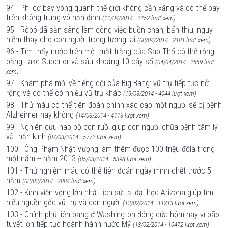
94 - Phi cơ bay vòng quanh thế giới không cần xăng và có thể bay
trên không trung vô hạn định
(11/04/2014 - 2252 lượt xem)
95 - Rôbô đã sẵn sàng làm công việc buồn chán, bẩn thỉu, nguy
hiểm thay cho con người trong tương lai
(08/04/2014 - 2181 lượt xem)
96 - Tìm thấy nước trên một mặt trăng của Sao Thổ có thể rộng
bằng Lake Superior và sâu khoảng 10 cây số
(04/04/2014 - 2559 lượt
xem)
97 - Khám phá mới về tiếng dội của Big Bang: vũ trụ tiếp tục nở
rộng và có thể có nhiều vũ trụ khác
(19/03/2014 - 4044 lượt xem)
98 - Thử máu có thể tiên đoán chính xác cao một người sẽ bị bệnh
Alzheimer hay không
(14/03/2014 - 4113 lượt xem)
99 - Nghiên cứu não bộ con ruồi giúp con người chữa bệnh tâm lý
và thần kinh
(07/03/2014 - 5772 lượt xem)
100 - Ông Phạm Nhật Vượng làm thêm được 100 triệu đôla trong
một năm -- năm 2013
(05/03/2014 - 5398 lượt xem)
101 - Thử nghiệm máu có thể tiên đoán ngày mình chết trước 5
năm
(03/03/2014 - 7884 lượt xem)
102 - Kính viễn vọng lớn nhất lịch sử tại đại học Arizona giúp tìm
hiểu nguồn gốc vũ trụ và con người
(13/02/2014 - 11213 lượt xem)
103 - Chính phủ liên bang ở Washington đóng cửa hôm nay vì bão
tuyết lớn tiếp tục hoành hành nước Mỹ
(13/02/2014 - 10472 lượt xem)