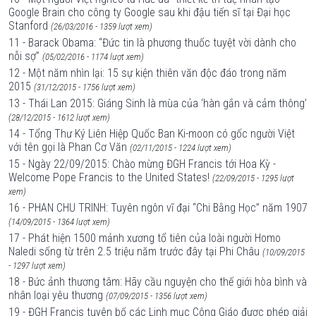
Google Brain cho công ty Google sau khi đậu tiến sĩ tại Đại học
Stanford
(26/03/2016 - 1359 lượt xem)
11 - Barack Obama: “Đức tin là phương thuốc tuyệt vời dành cho
nỗi sợ”
(05/02/2016 - 1174 lượt xem)
12 - Một năm nhìn lại: 15 sự kiện thiên văn độc đáo trong năm
2015
(31/12/2015 - 1756 lượt xem)
13 - Thái Lan 2015: Giáng Sinh là mùa của ‘hàn gắn và cảm thông’
(28/12/2015 - 1612 lượt xem)
14 - Tổng Thư Ký Liên Hiệp Quốc Ban Ki-moon có gốc người Việt
với tên gọi là Phan Cơ Văn
(02/11/2015 - 1224 lượt xem)
15 - Ngày 22/09/2015: Chào mừng ĐGH Francis tới Hoa Kỳ -
Welcome Pope Francis to the United States!
(22/09/2015 - 1295 lượt
xem)
16 - PHAN CHU TRINH: Tuyên ngôn vĩ đại “Chi Bằng Học” năm 1907
(14/09/2015 - 1364 lượt xem)
17 - Phát hiện 1500 mảnh xương tổ tiên của loài người Homo
Naledi sống từ trên 2.5 triệu năm trước đây tại Phi Châu
(10/09/2015
- 1297 lượt xem)
18 - Bức ảnh thương tâm: Hãy cầu nguyện cho thế giới hòa bình và
nhân loại yêu thương
(07/09/2015 - 1356 lượt xem)
19 - ĐGH Francis tuyên bố các Linh mục Công Giáo được phép giải