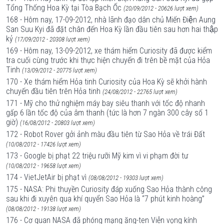
Tổng Thống Hoa Kỳ tại Tòa Bạch Ốc
(20/09/2012 - 20626 lượt xem)
168 - Hôm nay, 17-09-2012, nhà lãnh đạo dân chủ Miến Điện Aung
San Suu Kyi đã đặt chân đến Hoa Kỳ lần đầu tiên sau hơn hai thập
kỷ
(17/09/2012 - 20308 lượt xem)
169 - Hôm nay, 13-09-2012, xe thám hiểm Curiosity đã được kiểm
tra cuối cùng trước khi thực hiện chuyến đi trên bề mặt của Hỏa
Tinh
(13/09/2012 - 20775 lượt xem)
170 - Xe thám hiểm Hỏa tinh Curiosity của Hoa Kỳ sẽ khởi hành
chuyến đầu tiên trên Hỏa tinh
(24/08/2012 - 22765 lượt xem)
171 - Mỹ cho thử nghiệm máy bay siêu thanh với tốc độ nhanh
gấp 6 lần tốc độ của âm thanh (tức là hơn 7 ngàn 300 cây số 1
giờ)
(16/08/2012 - 20803 lượt xem)
172 - Robot Rover gởi ảnh màu đầu tiên từ Sao Hỏa về trái Đất
(10/08/2012 - 17426 lượt xem)
173 - Google bị phạt 22 triệu rưỡi Mỹ kim vì vi phạm đời tư
(10/08/2012 - 19658 lượt xem)
174 - VietJetAir bị phạt vì
(08/08/2012 - 19303 lượt xem)
175 - NASA: Phi thuyền Curiosity đáp xuống Sao Hỏa thành công
sau khi đi xuyên qua khí quyển Sao Hỏa là “7 phút kinh hoàng”
(08/08/2012 - 19138 lượt xem)
176 - Cơ quan NASA đã phóng mạng ăng-ten Viễn vọng kính