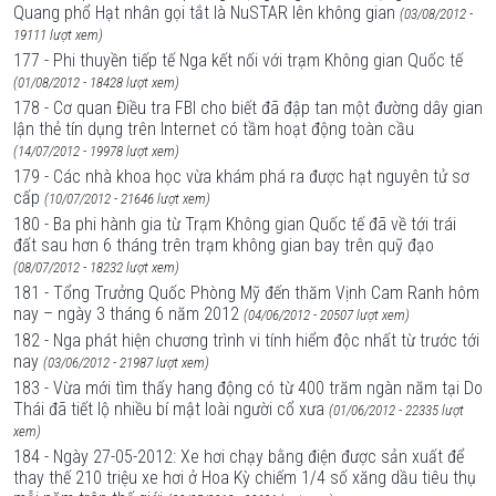
Quang phổ Hạt nhân gọi tắt là NuSTAR lên không gian
(03/08/2012 -
19111 lượt xem)
177 - Phi thuyền tiếp tế Nga kết nối với trạm Không gian Quốc tế
(01/08/2012 - 18428 lượt xem)
178 - Cơ quan Điều tra FBI cho biết đã đập tan một đường dây gian
lận thẻ tín dụng trên Internet có tầm hoạt động toàn cầu
(14/07/2012 - 19978 lượt xem)
179 - Các nhà khoa học vừa khám phá ra được hạt nguyên tử sơ
cấp
(10/07/2012 - 21646 lượt xem)
180 - Ba phi hành gia từ Trạm Không gian Quốc tế đã về tới trái
đất sau hơn 6 tháng trên trạm không gian bay trên quỹ đạo
(08/07/2012 - 18232 lượt xem)
181 - Tổng Trưởng Quốc Phòng Mỹ đến thăm Vịnh Cam Ranh hôm
nay – ngày 3 tháng 6 năm 2012
(04/06/2012 - 20507 lượt xem)
182 - Nga phát hiện chương trình vi tính hiểm độc nhất từ trước tới
nay
(03/06/2012 - 21987 lượt xem)
183 - Vừa mới tìm thấy hang động có từ 400 trăm ngàn năm tại Do
Thái đã tiết lộ nhiều bí mật loài người cổ xưa
(01/06/2012 - 22335 lượt
xem)
184 - Ngày 27-05-2012: Xe hơi chạy bằng điện được sản xuất để
thay thế 210 triệu xe hơi ở Hoa Kỳ chiếm 1/4 số xăng dầu tiêu thụ