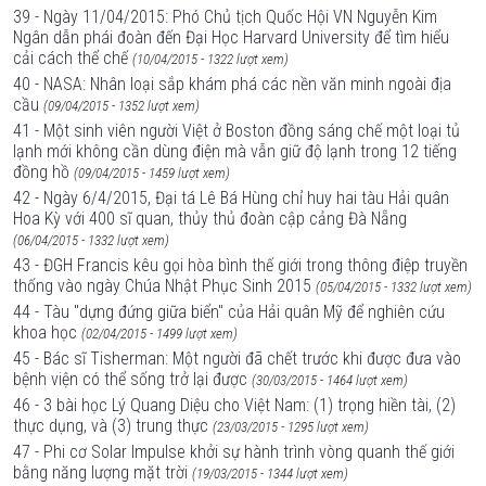
39 - Ngày 11/04/2015: Phó Chủ tịch Quốc Hội VN Nguyễn Kim
Ngân dẫn phái đoàn đến Đại Học Harvard University để tìm hiểu
cải cách thể chế
(10/04/2015 - 1322 lượt xem)
40 - NASA: Nhân loại sắp khám phá các nền văn minh ngoài địa
cầu
(09/04/2015 - 1352 lượt xem)
41 - Một sinh viên người Việt ở Boston đồng sáng chế một loại tủ
lạnh mới không cần dùng điện mà vẫn giữ độ lạnh trong 12 tiếng
đồng hồ
(09/04/2015 - 1459 lượt xem)
42 - Ngày 6/4/2015, Đại tá Lê Bá Hùng chỉ huy hai tàu Hải quân
Hoa Kỳ với 400 sĩ quan, thủy thủ đoàn cập cảng Đà Nẵng
(06/04/2015 - 1332 lượt xem)
43 - ĐGH Francis kêu gọi hòa bình thế giới trong thông điệp truyền
thống vào ngày Chúa Nhật Phục Sinh 2015
(05/04/2015 - 1332 lượt xem)
44 - Tàu "dựng đứng giữa biển" của Hải quân Mỹ để nghiên cứu
khoa học
(02/04/2015 - 1499 lượt xem)
45 - Bác sĩ Tisherman: Một người đã chết trước khi được đưa vào
bệnh viện có thể sống trở lại được
(30/03/2015 - 1464 lượt xem)
46 - 3 bài học Lý Quang Diệu cho Việt Nam: (1) trọng hiền tài, (2)
thực dụng, và (3) trung thực
(23/03/2015 - 1295 lượt xem)
47 - Phi cơ Solar Impulse khởi sự hành trình vòng quanh thế giới
bằng năng lượng mặt trời
(19/03/2015 - 1344 lượt xem)