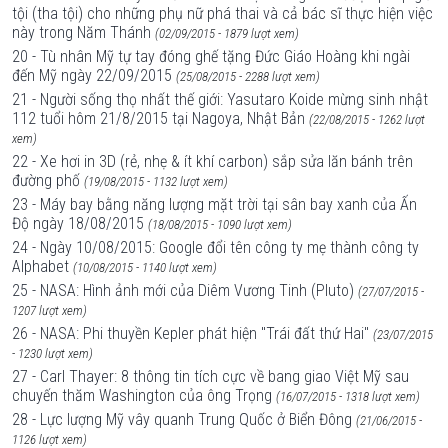
tội (tha tội) cho những phụ nữ phá thai và cả bác sĩ thực hiện việc
này trong Năm Thánh
(02/09/2015 - 1879 lượt xem)
20 - Tù nhân Mỹ tự tay đóng ghế tặng Đức Giáo Hoàng khi ngài
đến Mỹ ngày 22/09/2015
(25/08/2015 - 2288 lượt xem)
21 - Người sống thọ nhất thế giới: Yasutaro Koide mừng sinh nhật
112 tuổi hôm 21/8/2015 tại Nagoya, Nhật Bản
(22/08/2015 - 1262 lượt
xem)
22 - Xe hơi in 3D (rẻ, nhẹ & ít khí carbon) sắp sửa lăn bánh trên
đường phố
(19/08/2015 - 1132 lượt xem)
23 - Máy bay bằng năng lượng mặt trời tại sân bay xanh của Ấn
Độ ngày 18/08/2015
(18/08/2015 - 1090 lượt xem)
24 - Ngày 10/08/2015: Google đổi tên công ty mẹ thành công ty
Alphabet
(10/08/2015 - 1140 lượt xem)
25 - NASA: Hình ảnh mới của Diêm Vương Tinh (Pluto)
(27/07/2015 -
1207 lượt xem)
26 - NASA: Phi thuyền Kepler phát hiện "Trái đất thứ Hai"
(23/07/2015
- 1230 lượt xem)
27 - Carl Thayer: 8 thông tin tích cực về bang giao Việt Mỹ sau
chuyến thăm Washington của ông Trọng
(16/07/2015 - 1318 lượt xem)
28 - Lực lượng Mỹ vây quanh Trung Quốc ở Biển Đông
(21/06/2015 -
1126 lượt xem)