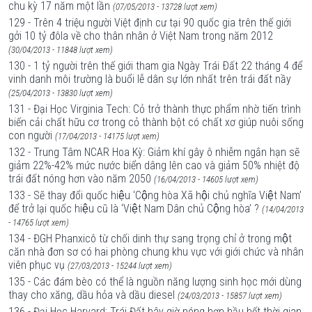
chu kỳ 17 năm một lần
(07/05/2013 - 13728 lượt xem)
129 - Trên 4 triệu người Việt định cư tại 90 quốc gia trên thế giới
gởi 10 tỷ đôla về cho thân nhân ở Việt Nam trong năm 2012
(30/04/2013 - 11848 lượt xem)
130 - 1 tỷ người trên thế giới tham gia Ngày Trái Ðất 22 tháng 4 để
vinh danh môi trường là buổi lễ dân sự lớn nhất trên trái đất nầy
(25/04/2013 - 13830 lượt xem)
131 - Đại Học Virginia Tech: Cỏ trở thành thực phẩm nhờ tiến trình
biến cải chất hữu cơ trong cỏ thành bột có chất xơ giúp nuôi sống
con người
(17/04/2013 - 14175 lượt xem)
132 - Trung Tâm NCAR Hoa Kỳ: Giảm khí gây ô nhiễm ngắn hạn sẽ
giảm 22%-42% mức nước biển dâng lên cao và giảm 50% nhiệt độ
trái đất nóng hơn vào năm 2050
(16/04/2013 - 14605 lượt xem)
133 - Sẽ thay đổi quốc hiệu ‘Cộng hòa Xã hội chủ nghĩa Việt Nam’
để trở lại quốc hiệu cũ là ‘Việt Nam Dân chủ Cộng hòa’ ?
(14/04/2013
- 14765 lượt xem)
134 - ĐGH Phanxicô từ chối dinh thự sang trọng chỉ ở trong một
căn nhà đơn sơ có hai phòng chung khu vực với giới chức và nhân
viên phục vụ
(27/03/2013 - 15244 lượt xem)
135 - Các đám bèo có thể là nguồn năng lượng sinh học mới dùng
thay cho xăng, dầu hỏa và dầu diesel
(24/03/2013 - 15857 lượt xem)
136 - Đại Học Harvard: Trái Đất bây giờ nóng hơn hầu hết thời gian