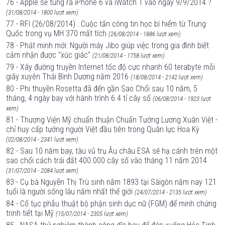
76 - Apple sẽ tung ra iPhone 6 và iWatch 1 vào ngày 9/9/2014 ?
(31/08/2014 - 1800 lượt xem)
77 - RFI (26/08/2014) : Cuộc tấn công tin học bí hiểm từ Trung
Quốc trong vụ MH 370 mất tích
(26/08/2014 - 1886 lượt xem)
78 - Phát minh mới: Người máy Jibo giúp việc trong gia đình biết
cảm nhận được "xúc giác"
(21/08/2014 - 1758 lượt xem)
79 - Xây đường truyền Internet tốc độ cực nhanh 60 terabyte mỗi
giây xuyên Thái Bình Dương năm 2016
(18/08/2014 - 2142 lượt xem)
80 - Phi thuyền Rosetta đã đến gần Sao Chổi sau 10 năm, 5
tháng, 4 ngày bay với hành trình 6.4 tỉ cây số
(06/08/2014 - 1923 lượt
xem)
81 - Thượng Viện Mỹ chuẩn thuận Chuẩn Tướng Lương Xuân Việt -
chỉ huy cấp tướng người Việt đầu tiên trong Quân lực Hoa Kỳ
(02/08/2014 - 2341 lượt xem)
82 - Sau 10 năm bay, tàu vũ trụ Âu châu ESA sẽ hạ cánh trên một
sao chổi cách trái đất 400.000 cây số vào tháng 11 năm 2014
(31/07/2014 - 2084 lượt xem)
83 - Cụ bà Nguyễn Thị Trù sinh năm 1893 tại Sàigòn năm nay 121
tuổi là người sống lâu năm nhất thế giới
(24/07/2014 - 2135 lượt xem)
84 - Cổ tục phẫu thuật bộ phận sinh dục nữ (FGM) để minh chứng
trinh tiết tại Mỹ
(15/07/2014 - 2305 lượt xem)