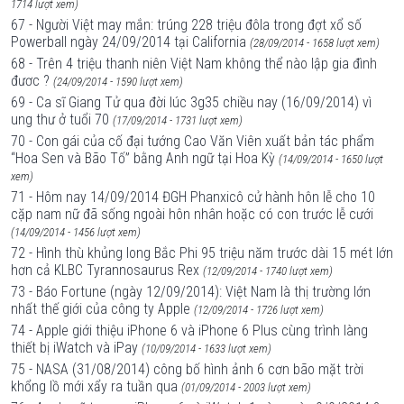
1714 lượt xem)
67 - Người Việt may mắn: trúng 228 triệu đôla trong đợt xổ số
Powerball ngày 24/09/2014 tại California
(28/09/2014 - 1658 lượt xem)
68 - Trên 4 triệu thanh niên Việt Nam không thể nào lập gia đình
đươc ?
(24/09/2014 - 1590 lượt xem)
69 - Ca sĩ Giang Tử qua đời lúc 3g35 chiều nay (16/09/2014) vì
ung thư ở tuổi 70
(17/09/2014 - 1731 lượt xem)
70 - Con gái của cố đại tướng Cao Văn Viên xuất bản tác phẩm
“Hoa Sen và Bão Tố” bằng Anh ngữ tại Hoa Kỳ
(14/09/2014 - 1650 lượt
xem)
71 - Hôm nay 14/09/2014 ĐGH Phanxicô cử hành hôn lễ cho 10
cặp nam nữ đã sống ngoài hôn nhân hoặc có con trước lễ cưới
(14/09/2014 - 1456 lượt xem)
72 - Hình thù khủng long Bắc Phi 95 triệu năm trước dài 15 mét lớn
hơn cả KLBC Tyrannosaurus Rex
(12/09/2014 - 1740 lượt xem)
73 - Báo Fortune (ngày 12/09/2014): Việt Nam là thị trường lớn
nhất thế giới của công ty Apple
(12/09/2014 - 1726 lượt xem)
74 - Apple giới thiệu iPhone 6 và iPhone 6 Plus cùng trình làng
thiết bị iWatch và iPay
(10/09/2014 - 1633 lượt xem)
75 - NASA (31/08/2014) công bố hình ảnh 6 cơn bão mặt trời
khổng lồ mới xẩy ra tuần qua
(01/09/2014 - 2003 lượt xem)