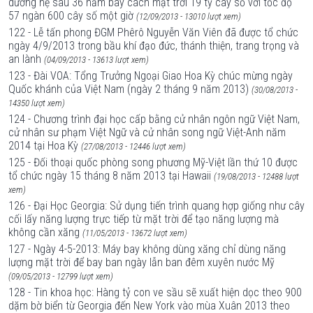
dương hệ sau 36 năm bay cách mặt trời 19 tỷ cây số với tốc độ
57 ngàn 600 cây số một giờ
(12/09/2013 - 13010 lượt xem)
122 - Lễ tấn phong ĐGM Phêrô Nguyễn Văn Viên đã được tổ chức
ngày 4/9/2013 trong bầu khí đạo đức, thánh thiện, trang trọng và
an lành
(04/09/2013 - 13613 lượt xem)
123 - Đài VOA: Tổng Trưởng Ngoại Giao Hoa Kỳ chúc mừng ngày
Quốc khánh của Việt Nam (ngày 2 tháng 9 năm 2013)
(30/08/2013 -
14350 lượt xem)
124 - Chương trình đại học cấp bằng cử nhân ngôn ngữ Việt Nam,
cử nhân sư phạm Việt Ngữ và cử nhân song ngữ Việt-Anh năm
2014 tại Hoa Kỳ
(27/08/2013 - 12446 lượt xem)
125 - Đối thoại quốc phòng song phương Mỹ-Việt lần thứ 10 được
tổ chức ngày 15 tháng 8 năm 2013 tại Hawaii
(19/08/2013 - 12488 lượt
xem)
126 - Đại Học Georgia: Sử dụng tiến trình quang hợp giống như cây
cối lấy năng lượng trực tiếp từ mặt trời để tạo năng lượng mà
không cần xăng
(11/05/2013 - 13672 lượt xem)
127 - Ngày 4-5-2013: Máy bay không dùng xăng chỉ dùng năng
lượng mặt trời để bay ban ngày lẫn ban đêm xuyên nước Mỹ
(09/05/2013 - 12799 lượt xem)
128 - Tin khoa học: Hàng tỷ con ve sầu sẽ xuất hiện dọc theo 900
dặm bờ biển từ Georgia đến New York vào mùa Xuân 2013 theo