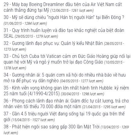
29 - Máy bay Boeing Dreamliner đầu tiên của Air Việt Nam cất
cánh thẳng đứng tại Mỹ
(12/06/2015 - 1261 lượt xem)
30 - Mỹ sẽ dùng chiêu “người Hán trị người Hán” tại Biển Đông ?
(01/06/2015 - 1284 lượt xem)
31 - Quy trình huấn luyện và đào tạo khắc nghiệt của biệt đoàn
SEAL
(29/05/2015 - 1279 lượt xem)
32 - Gương lãnh đạo phục vụ: Quản lý kiểu Nhật Bản
(28/05/2015 -
1273 lượt xem)
33 - Chủ tịch Cuba tới Vatican cảm ơn Đức Giáo Hoàng giúp nối lại
quan hệ với Mỹ và ngỏ ý muốn trở lại đạo Công Giáo
(10/05/2015 -
1378 lượt xem)
34 - Gương nhân ái: 5 quán cơm xã hội do nhiều nhà báo về hưu
mở ra để phục vụ dân nghèo
(04/05/2015 - 1277 lượt xem)
35 - Kính viễn vọng không gian lớn nhất hành tinh Hubble: kỷ niệm
25 năm tuổi (4/1990-4/2015)
(30/04/2015 - 1298 lượt xem)
36 - Phong cách lãnh đạo nhân ái: Giám đốc tự cắt lương, trả cho
nhân viên tối thiểu 70.000 đôla một năm
(21/04/2015 - 1295 lượt xem)
37 - Gần 4.5 triệu người Việt đang sống tại 19 quốc gia trên thế
giới
(15/04/2015 - 1527 lượt xem)
38 - Phát hiện ngôi sao sáng gấp 300 lần Mặt Trời
(13/04/2015 - 1269
lượt xem)