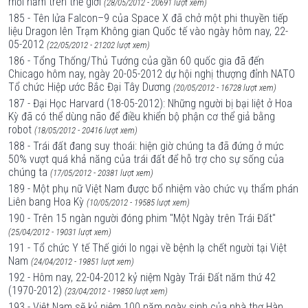
mỗi năm trên thế giới
(28/05/2012 - 20691 lượt xem)
185 - Tên lửa Falcon–9 của Space X đã chở một phi thuyền tiếp
liệu Dragon lên Trạm Không gian Quốc tế vào ngày hôm nay, 22-
05-2012
(22/05/2012 - 21202 lượt xem)
186 - Tổng Thống/Thủ Tướng của gần 60 quốc gia đã đến
Chicago hôm nay, ngày 20-05-2012 dự hội nghị thượng đỉnh NATO
Tổ chức Hiệp ước Bắc Đại Tây Dương
(20/05/2012 - 16728 lượt xem)
187 - Đại Học Harvard (18-05-2012): Những người bị bại liệt ở Hoa
Kỳ đã có thể dùng não để điều khiển bộ phận cơ thể giả bằng
robot
(18/05/2012 - 20416 lượt xem)
188 - Trái đất đang suy thoái: hiện giờ chúng ta đã đứng ở mức
50% vượt quá khả năng của trái đất để hỗ trợ cho sự sống của
chúng ta
(17/05/2012 - 20381 lượt xem)
189 - Một phụ nữ Việt Nam được bổ nhiệm vào chức vụ thẩm phán
Liên bang Hoa Kỳ
(10/05/2012 - 19585 lượt xem)
190 - Trên 15 ngàn người đóng phim "Một Ngày trên Trái Đất"
(25/04/2012 - 19031 lượt xem)
191 - Tổ chức Y tế Thế giới lo ngại về bệnh lạ chết người tại Việt
Nam
(24/04/2012 - 19851 lượt xem)
192 - Hôm nay, 22-04-2012 kỷ niệm Ngày Trái Đất năm thứ 42
(1970-2012)
(23/04/2012 - 19850 lượt xem)
193 - Việt Nam sẽ kỷ niệm 100 năm ngày sinh của nhà thơ Hàn