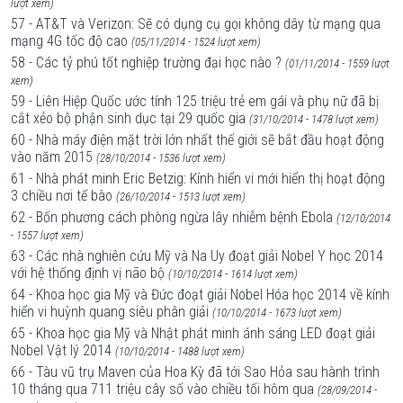
lượt xem)
57 - AT&T và Verizon: Sẽ có dụng cụ gọi không dây từ mạng qua
mạng 4G tốc độ cao
(05/11/2014 - 1524 lượt xem)
58 - Các tỷ phú tốt nghiệp trường đại học nào ?
(01/11/2014 - 1559 lượt
xem)
59 - Liên Hiệp Quốc ước tính 125 triệu trẻ em gái và phụ nữ đã bị
cắt xẻo bộ phận sinh dục tại 29 quốc gia
(31/10/2014 - 1478 lượt xem)
60 - Nhà máy điện mặt trời lớn nhất thế giới sẽ bắt đầu hoạt động
vào năm 2015
(28/10/2014 - 1536 lượt xem)
61 - Nhà phát minh Eric Betzig: Kính hiển vi mới hiển thị hoạt động
3 chiều nơi tế bào
(26/10/2014 - 1513 lượt xem)
62 - Bốn phương cách phòng ngừa lây nhiễm bệnh Ebola
(12/10/2014
- 1557 lượt xem)
63 - Các nhà nghiên cứu Mỹ và Na Uy đoạt giải Nobel Y học 2014
với hệ thống định vị não bộ
(10/10/2014 - 1614 lượt xem)
64 - Khoa học gia Mỹ và Đức đoạt giải Nobel Hóa học 2014 về kính
hiển vi huỳnh quang siêu phân giải
(10/10/2014 - 1673 lượt xem)
65 - Khoa học gia Mỹ và Nhật phát minh ánh sáng LED đoạt giải
Nobel Vật lý 2014
(10/10/2014 - 1488 lượt xem)
66 - Tàu vũ trụ Maven của Hoa Kỳ đã tới Sao Hỏa sau hành trình
10 tháng qua 711 triệu cây số vào chiều tối hôm qua
(28/09/2014 -