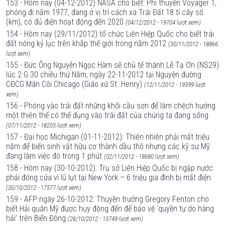
153 - Hôm nay (04-12-2012) NASA cho biết: Phi thuyền Voyager 1,
phóng đi năm 1977, đang ở vị trí cách xa Trái Đất 18 tỉ cây số
(km), có đủ điện hoạt động đến 2020
(04/12/2012 - 19704 lượt xem)
154 - Hôm nay (29/11/2012) tổ chức Liên Hiệp Quốc cho biết trái
đất nóng kỷ lục trên khắp thế giới trong năm 2012
(30/11/2012 - 18866
lượt xem)
155 - Đức Ông Nguyễn Ngọc Hàm sẽ chủ tế thánh Lễ Tạ Ơn (NS29)
lúc 2 G 30 chiều thứ Năm, ngày 22-11-2012 tại Nguyện đường
CĐCG Mân Côi Chicago (Giáo xứ St. Henry)
(12/11/2012 - 19399 lượt
xem)
156 - Phóng vào trái đất những khối cầu sơn để làm chệch hướng
một thiên thể có thể đụng vào trái đất của chúng ta đang sống
(07/11/2012 - 18205 lượt xem)
157 - Đại học Michigan (01-11-2012): Thiên nhiên phải mất triệu
năm để biến sinh vật hữu cơ thành dầu thô nhưng các kỹ sư Mỹ
đang làm việc đó trong 1 phút
(02/11/2012 - 18680 lượt xem)
158 - Hôm nay (30-10-2012): Trụ sở Liên Hiệp Quốc bị ngập nước
phải đóng cửa vì lũ lụt tại New York – 6 triệu gia đình bị mất điện
(30/10/2012 - 17577 lượt xem)
159 - AFP ngày 26-10-2012: Thuyền trưởng Gregory Fenton cho
biết Hải quân Mỹ được huy động đến để bảo vệ ‘quyền tự do hàng
hải’ trên Biển Đông
(26/10/2012 - 13749 lượt xem)