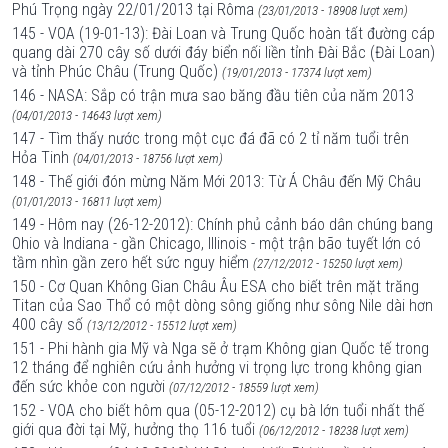
Phú Trọng ngày 22/01/2013 tại Rôma
(23/01/2013 - 18908 lượt xem)
145 - VOA (19-01-13): Đài Loan và Trung Quốc hoàn tất đường cáp
quang dài 270 cây số dưới đáy biển nối liền tỉnh Đài Bắc (Đài Loan)
và tỉnh Phúc Châu (Trung Quốc)
(19/01/2013 - 17374 lượt xem)
146 - NASA: Sắp có trận mưa sao băng đầu tiên của năm 2013
(04/01/2013 - 14643 lượt xem)
147 - Tìm thấy nước trong một cục đá đã có 2 tỉ năm tuổi trên
Hỏa Tinh
(04/01/2013 - 18756 lượt xem)
148 - Thế giới đón mừng Năm Mới 2013: Từ Á Châu đến Mỹ Châu
(01/01/2013 - 16811 lượt xem)
149 - Hôm nay (26-12-2012): Chính phủ cảnh báo dân chúng bang
Ohio và Indiana - gần Chicago, Illinois - một trận bão tuyết lớn có
tầm nhìn gần zero hết sức nguy hiểm
(27/12/2012 - 15250 lượt xem)
150 - Cơ Quan Không Gian Châu Âu ESA cho biết trên mặt trăng
Titan của Sao Thổ có một dòng sông giống như sông Nile dài hơn
400 cây số
(13/12/2012 - 15512 lượt xem)
151 - Phi hành gia Mỹ và Nga sẽ ở trạm Không gian Quốc tế trong
12 tháng để nghiên cứu ảnh hưởng vi trọng lực trong không gian
đến sức khỏe con người
(07/12/2012 - 18559 lượt xem)
152 - VOA cho biết hôm qua (05-12-2012) cụ bà lớn tuổi nhất thế
giới qua đời tại Mỹ, hưởng thọ 116 tuổi
(06/12/2012 - 18238 lượt xem)