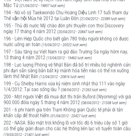
Mặc Tử
(21/04/2012 - 19857 lượt xem)
194 - Nữ võ sỹ Taekwondo Chu Hoàng Diệu Linh 17 tuổi tham dự
Thế vận hội Mùa hè 2012 tại Luân Đôn
(21/04/2012 - 22389 lượt xem)
195 - Thủ đô nước Mỹ chào đón phi thuyền con thoi Discovery
ngày 17 tháng 4 năm 2012
(20/04/2012 - 20847 lượt xem)
196 - Liên Hiệp Quốc cho biết gần 780 triệu người không có được
nước uống an toàn
(15/04/2012 - 20522 lượt xem)
197 - Sáu tăng sư Việt Nam ra giữ đảo Trường Sa ngày hôm nay,
13 tháng 4 năm 2012
(13/04/2012 - 19460 lượt xem)
198 - Lực lượng Phòng vệ Nhật Bản đã bố trí nhiều bộ nghênh cản
phi đạn sẵn sàng bắn bất kỳ mảnh hỏa tiễn nào có thể rơi xuống
lãnh thổ Nhật Bản
(12/04/2012 - 20816 lượt xem)
199 - Cụ Shelby Harris vừa kỷ niệm sinh nhật thứ 111 vào ngày
1/4/2012: Tại sao sống lâu ?
(08/04/2012 - 21263 lượt xem)
200 - Một người Việt đã mua đứt thị trấn Buford (Wyoming) với giá
900.000 đôla ngày 5 tháng 4 năm 2012
(08/04/2012 - 21338 lượt xem)
201 - 6 phi hành gia trên Trạm Không gian Quốc tế phải di tản
khẩn cấp để thoát hiểm
(01/04/2012 - 20427 lượt xem)
202 - NASA: Bão mặt trời khổng lồ với tốc độ 6 triệu cây số 1 giờ
có thể gây gián đoạn cho các hệ thống liên lạc vô tuyến toàn cầu
(19/03/2012 - 21401 lượt xem)