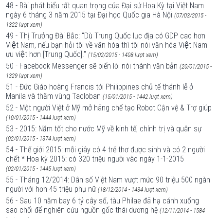
48 - Bài phát biểu rất quan trọng của Đại sứ Hoa Kỳ tại Việt Nam
ngày 6 tháng 3 năm 2015 tại Đại học Quốc gia Hà Nội
(07/03/2015 -
1322 lượt xem)
49 - Thị Trưởng Đài Bắc: “Dù Trung Quốc lục địa có GDP cao hơn
Việt Nam, nếu bạn hỏi tôi về văn hóa thì tôi nói văn hóa Việt Nam
ưu việt hơn [Trung Quốc]."
(15/02/2015 - 1408 lượt xem)
50 - Facebook Messenger sẽ biến lời nói thành văn bản
(20/01/2015 -
1329 lượt xem)
51 - Đức Giáo hoàng Francis tới Philippines chủ tế thánh lễ ở
Manila và thăm vùng Tacloban
(15/01/2015 - 1442 lượt xem)
52 - Một người Việt ở Mỹ mở hãng chế tạo Robot Cận vệ & Trợ giúp
(10/01/2015 - 1444 lượt xem)
53 - 2015: Năm tốt cho nước Mỹ về kinh tế, chính trị và quân sự
(02/01/2015 - 1374 lượt xem)
54 - Thế giới 2015: mỗi giây có 4 trẻ thơ được sinh và có 2 người
chết * Hoa kỳ 2015: có 320 triệu người vào ngày 1-1-2015
(02/01/2015 - 1445 lượt xem)
55 - Tháng 12/2014: Dân số Việt Nam vượt mức 90 triệu 500 ngàn
người với hơn 45 triệu phụ nữ
(18/12/2014 - 1434 lượt xem)
56 - Sau 10 năm bay 6 tỷ cây số, tàu Philae đã hạ cánh xuống
sao chổi để nghiên cứu nguồn gốc thái dương hệ
(12/11/2014 - 1584