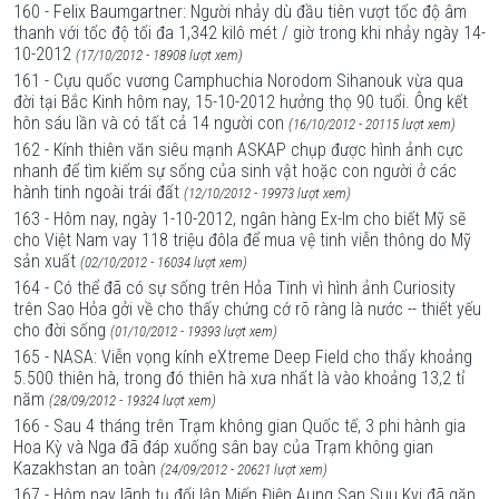
160 - Felix Baumgartner: Người nhảy dù đầu tiên vượt tốc độ âm
thanh với tốc độ tối đa 1,342 kilô mét / giờ trong khi nhảy ngày 14-
10-2012
(17/10/2012 - 18908 lượt xem)
161 - Cựu quốc vương Camphuchia Norodom Sihanouk vừa qua
đời tại Bắc Kinh hôm nay, 15-10-2012 hưởng thọ 90 tuổi. Ông kết
hôn sáu lần và có tất cả 14 người con
(16/10/2012 - 20115 lượt xem)
162 - Kính thiên văn siêu mạnh ASKAP chụp được hình ảnh cực
nhanh để tìm kiếm sự sống của sinh vật hoặc con người ở các
hành tinh ngoài trái đất
(12/10/2012 - 19973 lượt xem)
163 - Hôm nay, ngày 1-10-2012, ngân hàng Ex-Im cho biết Mỹ sẽ
cho Việt Nam vay 118 triệu đôla để mua vệ tinh viễn thông do Mỹ
sản xuất
(02/10/2012 - 16034 lượt xem)
164 - Có thể đã có sự sống trên Hỏa Tinh vì hình ảnh Curiosity
trên Sao Hỏa gởi về cho thấy chứng cớ rõ ràng là nước -- thiết yếu
cho đời sống
(01/10/2012 - 19393 lượt xem)
165 - NASA: Viễn vọng kính eXtreme Deep Field cho thấy khoảng
5.500 thiên hà, trong đó thiên hà xưa nhất là vào khoảng 13,2 tỉ
năm
(28/09/2012 - 19324 lượt xem)
166 - Sau 4 tháng trên Trạm không gian Quốc tế, 3 phi hành gia
Hoa Kỳ và Nga đã đáp xuống sân bay của Trạm không gian
Kazakhstan an toàn
(24/09/2012 - 20621 lượt xem)
167 - Hôm nay lãnh tụ đối lập Miến Điện Aung San Suu Kyi đã gặp