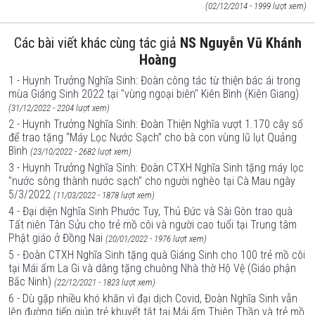
(02/12/2014 - 1999 lượt xem)
Các bài viết khác cùng tác giả
NS Nguyễn Vũ Khánh
Hoàng
1 - Huynh Trưởng Nghĩa Sinh: Đoàn công tác từ thiện bác ái trong
mùa Giáng Sinh 2022 tại "vùng ngoại biên" Kiên Bình (Kiên Giang)
(31/12/2022 - 2204 lượt xem)
2 - Huynh Trưởng Nghĩa Sinh: Đoàn Thiện Nghĩa vượt 1.170 cây số
để trao tặng “Máy Lọc Nước Sạch” cho bà con vùng lũ lụt Quảng
Bình
(23/10/2022 - 2682 lượt xem)
3 - Huynh Trưởng Nghĩa Sinh: Đoàn CTXH Nghĩa Sinh tặng máy lọc
"nước sông thành nước sạch" cho người nghèo tại Cà Mau ngày
5/3/2022
(11/03/2022 - 1878 lượt xem)
4 - Đại diện Nghĩa Sinh Phước Tuy, Thủ Đức và Sài Gòn trao quà
Tất niên Tân Sửu cho trẻ mồ côi và người cao tuổi tại Trung tâm
Phật giáo ở Đồng Nai
(20/01/2022 - 1976 lượt xem)
5 - Đoàn CTXH Nghĩa Sinh tặng quà Giáng Sinh cho 100 trẻ mồ côi
tại Mái ấm La Gi và dâng tặng chuông Nhà thờ Hộ Vệ (Giáo phận
Bắc Ninh)
(22/12/2021 - 1823 lượt xem)
6 - Dù gặp nhiều khó khăn vì đại dịch Covid, Đoàn Nghĩa Sinh vẫn
lên đường tiếp giúp trẻ khuyết tật tại Mái ấm Thiên Thần và trẻ mồ