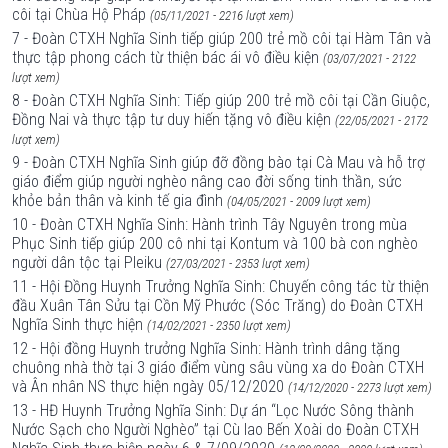
côi tại Chùa Hộ Pháp
(05/11/2021 - 2216 lượt xem)
7 - Đoàn CTXH Nghĩa Sinh tiếp giúp 200 trẻ mồ côi tại Hàm Tân và
thực tập phong cách từ thiện bác ái vô điều kiện
(03/07/2021 - 2122
lượt xem)
8 - Đoàn CTXH Nghĩa Sinh: Tiếp giúp 200 trẻ mồ côi tại Cần Giuộc,
Đồng Nai và thực tập tư duy hiến tặng vô điều kiện
(22/05/2021 - 2172
lượt xem)
9 - Đoàn CTXH Nghĩa Sinh giúp đỡ đồng bào tại Cà Mau và hỗ trợ
giáo điểm giúp người nghèo nâng cao đời sống tinh thần, sức
khỏe bản thân và kinh tế gia đình
(04/05/2021 - 2009 lượt xem)
10 - Đoàn CTXH Nghĩa Sinh: Hành trình Tây Nguyên trong mùa
Phục Sinh tiếp giúp 200 cô nhi tại Kontum và 100 bà con nghèo
người dân tộc tại Pleiku
(27/03/2021 - 2353 lượt xem)
11 - Hội Đồng Huynh Trưởng Nghĩa Sinh: Chuyến công tác từ thiện
đầu Xuân Tân Sửu tại Cồn Mỹ Phước (Sóc Trăng) do Đoàn CTXH
Nghĩa Sinh thực hiện
(14/02/2021 - 2350 lượt xem)
12 - Hội đồng Huynh trưởng Nghĩa Sinh: Hành trình dâng tặng
chuông nhà thờ tại 3 giáo điểm vùng sâu vùng xa do Đoàn CTXH
và Ân nhân NS thực hiện ngày 05/12/2020
(14/12/2020 - 2273 lượt xem)
13 - HĐ Huynh Trưởng Nghĩa Sinh: Dự án “Lọc Nước Sông thành
Nước Sạch cho Người Nghèo” tại Cù lao Bến Xoài do Đoàn CTXH