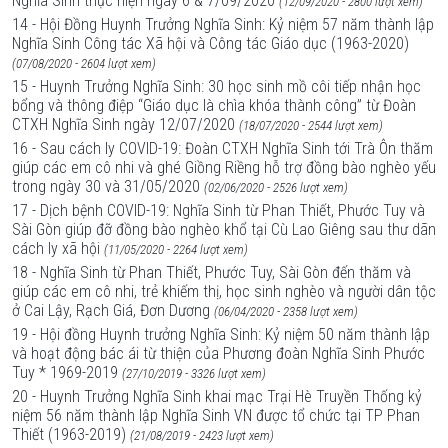
Nghĩa Sinh thực hiện ngày 6 & 7/09/2020
(12/09/2020 - 2800 lượt xem)
14 - Hội Đồng Huynh Trưởng Nghĩa Sinh: Kỷ niệm 57 năm thành lập
Nghĩa Sinh Công tác Xã hội và Công tác Giáo dục (1963-2020)
(07/08/2020 - 2604 lượt xem)
15 - Huynh Trưởng Nghĩa Sinh: 30 học sinh mồ côi tiếp nhận học
bổng và thông điệp “Giáo dục là chìa khóa thành công” từ Đoàn
CTXH Nghĩa Sinh ngày 12/07/2020
(18/07/2020 - 2544 lượt xem)
16 - Sau cách ly COVID-19: Đoàn CTXH Nghĩa Sinh tới Trà Ôn thăm
giúp các em cô nhi và ghé Giồng Riềng hỗ trợ đồng bào nghèo yếu
trong ngày 30 và 31/05/2020
(02/06/2020 - 2526 lượt xem)
17 - Dịch bệnh COVID-19: Nghĩa Sinh từ Phan Thiết, Phước Tuy và
Sài Gòn giúp đỡ đồng bào nghèo khổ tại Cù Lao Giêng sau thư dãn
cách ly xã hội
(11/05/2020 - 2264 lượt xem)
18 - Nghĩa Sinh từ Phan Thiết, Phước Tuy, Sài Gòn đến thăm và
giúp các em cô nhi, trẻ khiếm thị, học sinh nghèo và người dân tộc
ở Cai Lậy, Rạch Giá, Đơn Dương
(06/04/2020 - 2358 lượt xem)
19 - Hội đồng Huynh trưởng Nghĩa Sinh: Kỷ niệm 50 năm thành lập
và hoạt động bác ái từ thiện của Phương đoàn Nghĩa Sinh Phước
Tuy * 1969-2019
(27/10/2019 - 3326 lượt xem)
20 - Huynh Trưởng Nghĩa Sinh khai mạc Trại Hè Truyền Thống kỷ
niệm 56 năm thành lập Nghĩa Sinh VN được tổ chức tại TP Phan
Thiết (1963-2019)
(21/08/2019 - 2423 lượt xem)