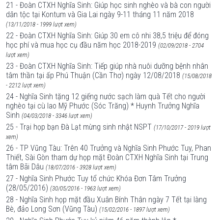
21 - Đoàn CTXH Nghĩa Sinh: Giúp học sinh nghèo và bà con người
dân tộc tại Kontum và Gia Lai ngày 9-11 tháng 11 năm 2018
(13/11/2018 - 1999 lượt xem)
22 - Đoàn CTXH Nghĩa Sinh: Giúp 30 em cô nhi 38,5 triệu để đóng
học phí và mua học cụ đầu năm học 2018-2019
(02/09/2018 - 2704
lượt xem)
23 - Đoàn CTXH Nghĩa Sinh: Tiếp giúp nhà nuôi dưỡng bệnh nhân
tâm thần tại ấp Phú Thuận (Cần Thơ) ngày 12/08/2018
(15/08/2018
- 2212 lượt xem)
24 - Nghĩa Sinh tặng 12 giếng nước sạch làm quà Tết cho người
nghèo tại cù lao Mỹ Phước (Sóc Trăng) * Huynh Trưởng Nghĩa
Sinh
(04/03/2018 - 3346 lượt xem)
25 - Trại họp bạn Đà Lạt mừng sinh nhật NSPT
(17/10/2017 - 2019 lượt
xem)
26 - TP Vũng Tàu: Trên 40 Trưởng và Nghĩa Sinh Phước Tuy, Phan
Thiết, Sài Gòn tham dự họp mặt Đoàn CTXH Nghĩa Sinh tại Trung
tâm Bãi Dâu
(18/07/2016 - 3928 lượt xem)
27 - Nghĩa Sinh Phước Tuy tổ chức Khóa Đơn Tâm Trưởng
(28/05/2016)
(30/05/2016 - 1963 lượt xem)
28 - Nghĩa Sinh họp mặt đầu Xuân Bính Thân ngày 7 Tết tại làng
Bè, đảo Long Sơn (Vũng Tàu)
(15/02/2016 - 1897 lượt xem)