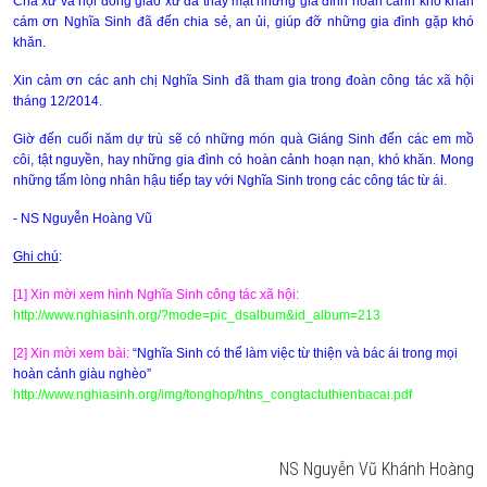
Cha xứ và hội đồng giáo xứ đã thay mặt những gia đình hoàn cảnh khó khăn
cám ơn Nghĩa Sinh đã đến chia sẻ, an ủi, giúp đỡ những gia đình gặp khó
khăn.
Xin cảm ơn các anh chị Nghĩa Sinh đã tham gia trong đoàn công tác xã hội
tháng 12/2014.
Giờ đến cuối năm dự trù sẽ có những món quà Giáng Sinh đến các em mồ
côi, tật nguyền, hay những gia đình có hoàn cảnh hoạn nạn, khó khăn. Mong
những tấm lòng nhân hậu tiếp tay với Nghĩa Sinh trong các công tác từ ái.
- NS Nguyễn Hoàng Vũ
Ghi chú
:
[1] Xin mời xem hình Nghĩa Sinh công tác xã hội:
http://www.nghiasinh.org/?mode=pic_dsalbum&id_album=213
[2] Xin mời xem bài:
“Nghĩa Sinh có thể làm việc từ thiện và bác ái trong mọi
hoàn cảnh giàu nghèo”
http://www.nghiasinh.org/img/tonghop/htns_congtactuthienbacai.pdf
NS Nguyễn Vũ Khánh Hoàng