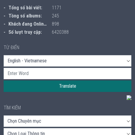
Tổng số bài viết:
1171
Tồng số albums:
245
Khách đang Online:
898
Số lượt truy cập:
6420388
TỪ ĐIỂN
Translate
TÌM KIẾM