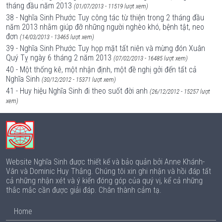
tháng đầu năm 2013
(01/07/2013 - 11519 lượt xem)
38 - Nghĩa Sinh Phước Tuy công tác từ thiện trong 2 tháng đầu
năm 2013 nhằm giúp đỡ những người nghèo khó, bệnh tật, neo
đơn
(14/03/2013 - 13465 lượt xem)
39 - Nghĩa Sinh Phước Tuy họp mặt tất niên và mừng đón Xuân
Quý Tỵ ngày 6 tháng 2 năm 2013
(07/02/2013 - 16485 lượt xem)
40 - Một thống kê, một nhận định, một đề nghị gởi đến tất cả
Nghĩa Sinh
(30/12/2012 - 15371 lượt xem)
41 - Huy hiệu Nghĩa Sinh đi theo suốt đời anh
(26/12/2012 - 15257 lượt
xem)
Website Nghĩa Sinh được thiết kế và bảo quản bởi Anne Khánh-
Vân và Dominic Huy Thắng. Chúng tôi xin ghi nhận và hồi đáp tất
cả những nhận xét và ý kiến đóng góp của quý vị, kể cả những
thắc mắc cần được giải đáp. Chân thành cảm tạ.
Home