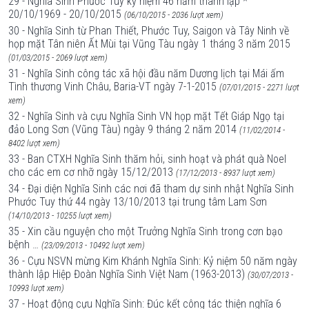
29 - Nghĩa Sinh Phước Tuy kỷ niệm 46 năm thành lập *
20/10/1969 - 20/10/2015
(06/10/2015 - 2036 lượt xem)
30 - Nghĩa Sinh từ Phan Thiết, Phước Tuy, Saigon và Tây Ninh về
họp mặt Tân niên Ất Mùi tại Vũng Tàu ngày 1 tháng 3 năm 2015
(01/03/2015 - 2069 lượt xem)
31 - Nghĩa Sinh công tác xã hội đầu năm Dương lịch tại Mái ấm
Tình thương Vinh Châu, Baria-VT ngày 7-1-2015
(07/01/2015 - 2271 lượt
xem)
32 - Nghĩa Sinh và cựu Nghĩa Sinh VN họp mặt Tết Giáp Ngọ tại
đảo Long Sơn (Vũng Tàu) ngày 9 tháng 2 năm 2014
(11/02/2014 -
8402 lượt xem)
33 - Ban CTXH Nghĩa Sinh thăm hỏi, sinh hoạt và phát quà Noel
cho các em cơ nhỡ ngày 15/12/2013
(17/12/2013 - 8937 lượt xem)
34 - Đại diện Nghĩa Sinh các nơi đã tham dự sinh nhật Nghĩa Sinh
Phước Tuy thứ 44 ngày 13/10/2013 tại trung tâm Lam Sơn
(14/10/2013 - 10255 lượt xem)
35 - Xin cầu nguyện cho một Trưởng Nghĩa Sinh trong cơn bạo
bệnh …
(23/09/2013 - 10492 lượt xem)
36 - Cựu NSVN mừng Kim Khánh Nghĩa Sinh: Kỷ niệm 50 năm ngày
thành lập Hiệp Đoàn Nghĩa Sinh Việt Nam (1963-2013)
(30/07/2013 -
10993 lượt xem)
37 - Hoạt động cựu Nghĩa Sinh: Đúc kết công tác thiện nghĩa 6