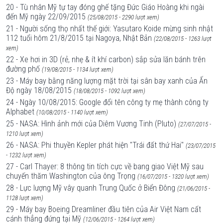
20 - Tù nhân Mỹ tự tay đóng ghế tặng Đức Giáo Hoàng khi ngài
đến Mỹ ngày 22/09/2015
(25/08/2015 - 2290 lượt xem)
21 - Người sống thọ nhất thế giới: Yasutaro Koide mừng sinh nhật
112 tuổi hôm 21/8/2015 tại Nagoya, Nhật Bản
(22/08/2015 - 1263 lượt
xem)
22 - Xe hơi in 3D (rẻ, nhẹ & ít khí carbon) sắp sửa lăn bánh trên
đường phố
(19/08/2015 - 1134 lượt xem)
23 - Máy bay bằng năng lượng mặt trời tại sân bay xanh của Ấn
Độ ngày 18/08/2015
(18/08/2015 - 1092 lượt xem)
24 - Ngày 10/08/2015: Google đổi tên công ty mẹ thành công ty
Alphabet
(10/08/2015 - 1140 lượt xem)
25 - NASA: Hình ảnh mới của Diêm Vương Tinh (Pluto)
(27/07/2015 -
1210 lượt xem)
26 - NASA: Phi thuyền Kepler phát hiện "Trái đất thứ Hai"
(23/07/2015
- 1232 lượt xem)
27 - Carl Thayer: 8 thông tin tích cực về bang giao Việt Mỹ sau
chuyến thăm Washington của ông Trọng
(16/07/2015 - 1320 lượt xem)
28 - Lực lượng Mỹ vây quanh Trung Quốc ở Biển Đông
(21/06/2015 -
1128 lượt xem)
29 - Máy bay Boeing Dreamliner đầu tiên của Air Việt Nam cất
cánh thẳng đứng tại Mỹ
(12/06/2015 - 1264 lượt xem)