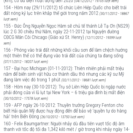
(km), có đủ điện hoạt động đến 2020
(04/12/2012 - 19705 lượt xem)
154 - Hôm nay (29/11/2012) tổ chức Liên Hiệp Quốc cho biết trái
đất nóng kỷ lục trên khắp thế giới trong năm 2012
(30/11/2012 - 18867
lượt xem)
155 - Đức Ông Nguyễn Ngọc Hàm sẽ chủ tế thánh Lễ Tạ Ơn (NS29)
lúc 2 G 30 chiều thứ Năm, ngày 22-11-2012 tại Nguyện đường
CĐCG Mân Côi Chicago (Giáo xứ St. Henry)
(12/11/2012 - 19399 lượt
xem)
156 - Phóng vào trái đất những khối cầu sơn để làm chệch hướng
một thiên thể có thể đụng vào trái đất của chúng ta đang sống
(07/11/2012 - 18207 lượt xem)
157 - Đại học Michigan (01-11-2012): Thiên nhiên phải mất triệu
năm để biến sinh vật hữu cơ thành dầu thô nhưng các kỹ sư Mỹ
đang làm việc đó trong 1 phút
(02/11/2012 - 18681 lượt xem)
158 - Hôm nay (30-10-2012): Trụ sở Liên Hiệp Quốc bị ngập nước
phải đóng cửa vì lũ lụt tại New York – 6 triệu gia đình bị mất điện
(30/10/2012 - 17578 lượt xem)
159 - AFP ngày 26-10-2012: Thuyền trưởng Gregory Fenton cho
biết Hải quân Mỹ được huy động đến để bảo vệ ‘quyền tự do hàng
hải’ trên Biển Đông
(26/10/2012 - 13750 lượt xem)
160 - Felix Baumgartner: Người nhảy dù đầu tiên vượt tốc độ âm
thanh với tốc độ tối đa 1,342 kilô mét / giờ trong khi nhảy ngày 14-