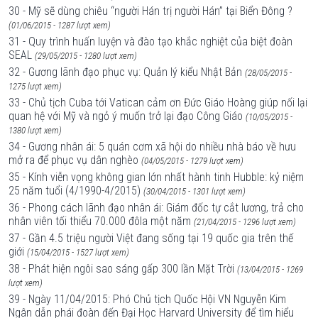
30 - Mỹ sẽ dùng chiêu “người Hán trị người Hán” tại Biển Đông ?
(01/06/2015 - 1287 lượt xem)
31 - Quy trình huấn luyện và đào tạo khắc nghiệt của biệt đoàn
SEAL
(29/05/2015 - 1280 lượt xem)
32 - Gương lãnh đạo phục vụ: Quản lý kiểu Nhật Bản
(28/05/2015 -
1275 lượt xem)
33 - Chủ tịch Cuba tới Vatican cảm ơn Đức Giáo Hoàng giúp nối lại
quan hệ với Mỹ và ngỏ ý muốn trở lại đạo Công Giáo
(10/05/2015 -
1380 lượt xem)
34 - Gương nhân ái: 5 quán cơm xã hội do nhiều nhà báo về hưu
mở ra để phục vụ dân nghèo
(04/05/2015 - 1279 lượt xem)
35 - Kính viễn vọng không gian lớn nhất hành tinh Hubble: kỷ niệm
25 năm tuổi (4/1990-4/2015)
(30/04/2015 - 1301 lượt xem)
36 - Phong cách lãnh đạo nhân ái: Giám đốc tự cắt lương, trả cho
nhân viên tối thiểu 70.000 đôla một năm
(21/04/2015 - 1296 lượt xem)
37 - Gần 4.5 triệu người Việt đang sống tại 19 quốc gia trên thế
giới
(15/04/2015 - 1527 lượt xem)
38 - Phát hiện ngôi sao sáng gấp 300 lần Mặt Trời
(13/04/2015 - 1269
lượt xem)
39 - Ngày 11/04/2015: Phó Chủ tịch Quốc Hội VN Nguyễn Kim
Ngân dẫn phái đoàn đến Đại Học Harvard University để tìm hiểu