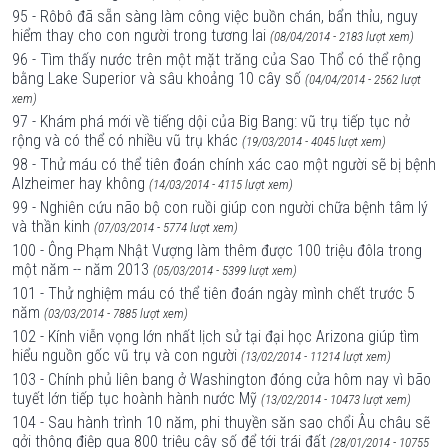
95 - Rôbô đã sẵn sàng làm công việc buồn chán, bẩn thỉu, nguy
hiểm thay cho con người trong tương lai
(08/04/2014 - 2183 lượt xem)
96 - Tìm thấy nước trên một mặt trăng của Sao Thổ có thể rộng
bằng Lake Superior và sâu khoảng 10 cây số
(04/04/2014 - 2562 lượt
xem)
97 - Khám phá mới về tiếng dội của Big Bang: vũ trụ tiếp tục nở
rộng và có thể có nhiều vũ trụ khác
(19/03/2014 - 4045 lượt xem)
98 - Thử máu có thể tiên đoán chính xác cao một người sẽ bị bệnh
Alzheimer hay không
(14/03/2014 - 4115 lượt xem)
99 - Nghiên cứu não bộ con ruồi giúp con người chữa bệnh tâm lý
và thần kinh
(07/03/2014 - 5774 lượt xem)
100 - Ông Phạm Nhật Vượng làm thêm được 100 triệu đôla trong
một năm -- năm 2013
(05/03/2014 - 5399 lượt xem)
101 - Thử nghiệm máu có thể tiên đoán ngày mình chết trước 5
năm
(03/03/2014 - 7885 lượt xem)
102 - Kính viễn vọng lớn nhất lịch sử tại đại học Arizona giúp tìm
hiểu nguồn gốc vũ trụ và con người
(13/02/2014 - 11214 lượt xem)
103 - Chính phủ liên bang ở Washington đóng cửa hôm nay vì bão
tuyết lớn tiếp tục hoành hành nước Mỹ
(13/02/2014 - 10473 lượt xem)
104 - Sau hành trình 10 năm, phi thuyền săn sao chổi Âu châu sẽ
gởi thông điệp qua 800 triệu cây số để tới trái đất
(28/01/2014 - 10755