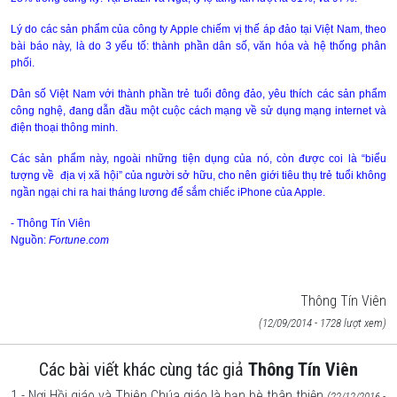
Lý do các sản phẩm của công ty Apple chiếm vị thế áp đảo tại Việt
Nam
, theo
bài báo này, là do 3 yếu tố: thành phần dân số, văn hóa và hệ thống phân
phối.
Dân số Việt
Nam
với thành phần trẻ tuổi đông đảo, yêu thích các sản phẩm
công nghệ, đang dẫn đầu một cuộc cách mạng về sử dụng mạng internet và
điện thoại thông minh.
Các sản phẩm này, ngoài những tiện dụng của nó, còn được coi là “biểu
tượng về địa vị xã hội” của người sở hữu, cho nên giới tiêu thụ trẻ tuổi không
ngần ngại chi ra hai tháng lương để sắm chiếc iPhone của Apple.
- Thông Tín Viên
Nguồn:
Fortune.com
Thông Tín Viên
(12/09/2014 - 1728 lượt xem)
Các bài viết khác cùng tác giả
Thông Tín Viên
1 - Nơi Hồi giáo và Thiên Chúa giáo là bạn bè thân thiện
(22/12/2016 -