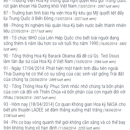
86 - Thượng Viện Hoa Kỳ thông qua nghị quyết kêu gọi Trung Quốc
rút giàn khoan Hải Dương khỏi Việt Nam
(13/07/2014 - 2097 lượt xem)
87 - Trưởng ban tình báo Hạ viện Hoa Kỳ kêu gọi Mỹ quyết liệt đẩy
lùi Trung Quốc ở Biển Đông
(13/07/2014 - 2027 lượt xem)
88 - Phòng thí nghiệm Hải quân Hoa Kỳ biến nước biển thành nhiên
liệu
(27/05/2014 - 2217 lượt xem)
89 - Tổ chức WHO của Liên Hiệp Quốc cho biết loài người đang
sống thêm 6 năm lâu hơn so với tuổi thọ năm 1990
(16/05/2014 - 3402
lượt xem)
90 - Tổng thống Hoa Kỳ Barack Obama đã đề cử Gs. Ted Osius
làm tân đại sứ của Hoa Kỳ ở Việt Nam
(15/05/2014 - 2566 lượt xem)
91 - Ngày 17/04/2014: Phát hiện một hành tinh đầu tiên ngoài
Thái Dương hệ có thể có sự sống của các sinh vật giống Trái đất
của chúng ta
(20/04/2014 - 2499 lượt xem)
92 - Tổng Thống Hoa Kỳ: Phục Sinh nhắc nhở chúng ta bổn phận
của con cái đối với Thiên Chúa và bổn phận của con người đối với
nhau
(19/04/2014 - 2437 lượt xem)
93 - Hôm nay (18/04/2014) Cơ quan Không gian Hoa kỳ NASA cho
biết phi thuyền LADEE sẽ đâm thẳng xuống mặt trăng
(18/04/2014 -
2138 lượt xem)
94 - Phi cơ bay vòng quanh thế giới không cần xăng và có thể bay
trên không trung vô hạn định
(11/04/2014 - 2255 lượt xem)