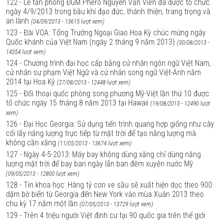
122 - Lễ tấn phong ĐGM Phêrô Nguyễn Văn Viên đã được tổ chức
ngày 4/9/2013 trong bầu khí đạo đức, thánh thiện, trang trọng và
an lành
(04/09/2013 - 13615 lượt xem)
123 - Đài VOA: Tổng Trưởng Ngoại Giao Hoa Kỳ chúc mừng ngày
Quốc khánh của Việt Nam (ngày 2 tháng 9 năm 2013)
(30/08/2013 -
14354 lượt xem)
124 - Chương trình đại học cấp bằng cử nhân ngôn ngữ Việt Nam,
cử nhân sư phạm Việt Ngữ và cử nhân song ngữ Việt-Anh năm
2014 tại Hoa Kỳ
(27/08/2013 - 12448 lượt xem)
125 - Đối thoại quốc phòng song phương Mỹ-Việt lần thứ 10 được
tổ chức ngày 15 tháng 8 năm 2013 tại Hawaii
(19/08/2013 - 12490 lượt
xem)
126 - Đại Học Georgia: Sử dụng tiến trình quang hợp giống như cây
cối lấy năng lượng trực tiếp từ mặt trời để tạo năng lượng mà
không cần xăng
(11/05/2013 - 13674 lượt xem)
127 - Ngày 4-5-2013: Máy bay không dùng xăng chỉ dùng năng
lượng mặt trời để bay ban ngày lẫn ban đêm xuyên nước Mỹ
(09/05/2013 - 12800 lượt xem)
128 - Tin khoa học: Hàng tỷ con ve sầu sẽ xuất hiện dọc theo 900
dặm bờ biển từ Georgia đến New York vào mùa Xuân 2013 theo
chu kỳ 17 năm một lần
(07/05/2013 - 13729 lượt xem)
129 - Trên 4 triệu người Việt định cư tại 90 quốc gia trên thế giới