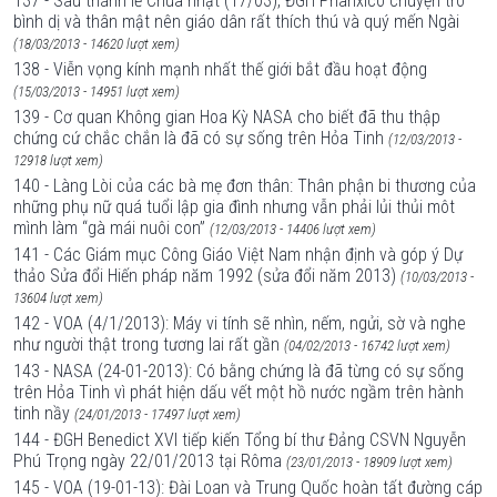
137 - Sau thánh lễ Chúa nhật (17/03), ĐGH Phanxicô chuyện trò
bình dị và thân mật nên giáo dân rất thích thú và quý mến Ngài
(18/03/2013 - 14620 lượt xem)
138 - Viễn vọng kính mạnh nhất thế giới bắt đầu hoạt động
(15/03/2013 - 14951 lượt xem)
139 - Cơ quan Không gian Hoa Kỳ NASA cho biết đã thu thập
chứng cứ chắc chắn là đã có sự sống trên Hỏa Tinh
(12/03/2013 -
12918 lượt xem)
140 - Làng Lòi của các bà mẹ đơn thân: Thân phận bi thương của
những phụ nữ quá tuổi lập gia đình nhưng vẫn phải lủi thủi môt
mình làm “gà mái nuôi con”
(12/03/2013 - 14406 lượt xem)
141 - Các Giám mục Công Giáo Việt Nam nhận định và góp ý Dự
thảo Sửa đổi Hiến pháp năm 1992 (sửa đổi năm 2013)
(10/03/2013 -
13604 lượt xem)
142 - VOA (4/1/2013): Máy vi tính sẽ nhìn, nếm, ngửi, sờ và nghe
như người thật trong tương lai rất gần
(04/02/2013 - 16742 lượt xem)
143 - NASA (24-01-2013): Có bằng chứng là đã từng có sự sống
trên Hỏa Tinh vì phát hiện dấu vết một hồ nước ngầm trên hành
tinh nầy
(24/01/2013 - 17497 lượt xem)
144 - ĐGH Benedict XVI tiếp kiến Tổng bí thư Đảng CSVN Nguyễn
Phú Trọng ngày 22/01/2013 tại Rôma
(23/01/2013 - 18909 lượt xem)
145 - VOA (19-01-13): Đài Loan và Trung Quốc hoàn tất đường cáp