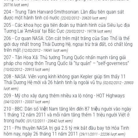
20716 lượt xem)
204 - Trung Tâm Harvard-Smithsonian: Lần đầu tiên quan sát
được một hành tinh có nước
(22/02/2012 - 20620 lượt xem)
205 - Các khoa học gia tiên đoán sự thành hình của Siêu lục địa
Tương Lai ‘AmAsia’ tại Bắc Cực
(20/02/2012 - 19778 lượt xem)
206 - Cơ quan NASA: Cồn cát trên mặt trăng của Sao Thổ là thế
giới duy nhất trong Thái Dương Hệ, ngoại trừ trái đất, có chất lỏng
trên mặt
(12/02/2012 - 19041 lượt xem)
207 - Tân Hoa Xã: Thủ tướng Trung Quốc nhấn mạnh rằng giải
pháp cho nông thôn Trung Quốc là “tự quản” – “self-governess”
(10/02/2012 - 20915 lượt xem)
208 - NASA: Viễn vọng kính không gian Kepler giúp tìm thấy 11
Thái Dương Hệ mới và 26 hành tinh lạ ngoài vũ trụ
(02/02/2012 - 20933
lượt xem)
209 - Mỹ cho xây dựng thêm nhiều xa lộ nóng - HOT Highways
(04/12/2011 - 23337 lượt xem)
210 - BBC: Dân số Việt Nam tăng lên đến 87 triệu người vào ngày
1 tháng 12 năm 2011 và mỗi năm tăng thêm 1 triệu người Việt ở
trong nước
(01/12/2011 - 23642 lượt xem)
211 - Phi thuyền NASA trị giá 2.5 tỷ mk bắt đầu bay tới Hỏa Tinh
hôm nay, ngày 26 tháng 11 năm 2011
(29/11/2011 - 22236 lượt xem)