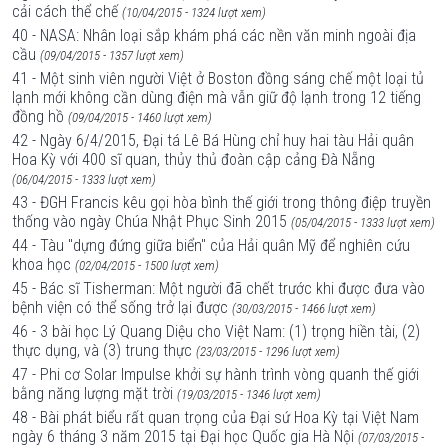
cải cách thể chế
(10/04/2015 - 1324 lượt xem)
40 - NASA: Nhân loại sắp khám phá các nền văn minh ngoài địa
cầu
(09/04/2015 - 1357 lượt xem)
41 - Một sinh viên người Việt ở Boston đồng sáng chế một loại tủ
lạnh mới không cần dùng điện mà vẫn giữ độ lạnh trong 12 tiếng
đồng hồ
(09/04/2015 - 1460 lượt xem)
42 - Ngày 6/4/2015, Đại tá Lê Bá Hùng chỉ huy hai tàu Hải quân
Hoa Kỳ với 400 sĩ quan, thủy thủ đoàn cập cảng Đà Nẵng
(06/04/2015 - 1333 lượt xem)
43 - ĐGH Francis kêu gọi hòa bình thế giới trong thông điệp truyền
thống vào ngày Chúa Nhật Phục Sinh 2015
(05/04/2015 - 1333 lượt xem)
44 - Tàu "dựng đứng giữa biển" của Hải quân Mỹ để nghiên cứu
khoa học
(02/04/2015 - 1500 lượt xem)
45 - Bác sĩ Tisherman: Một người đã chết trước khi được đưa vào
bệnh viện có thể sống trở lại được
(30/03/2015 - 1466 lượt xem)
46 - 3 bài học Lý Quang Diệu cho Việt Nam: (1) trọng hiền tài, (2)
thực dụng, và (3) trung thực
(23/03/2015 - 1296 lượt xem)
47 - Phi cơ Solar Impulse khởi sự hành trình vòng quanh thế giới
bằng năng lượng mặt trời
(19/03/2015 - 1346 lượt xem)
48 - Bài phát biểu rất quan trọng của Đại sứ Hoa Kỳ tại Việt Nam
ngày 6 tháng 3 năm 2015 tại Đại học Quốc gia Hà Nội
(07/03/2015 -