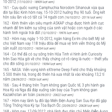
10-2012
(17/10/2012 - 18909 lượt xem)
161 - Cựu quốc vương Camphuchia Norodom Sihanouk vừa qua
đời tại Bắc Kinh hôm nay, 15-10-2012 hưởng thọ 90 tuổi. Ông kết
hôn sáu lần và có tất cả 14 người con
(16/10/2012 - 20116 lượt xem)
162 - Kính thiên văn siêu mạnh ASKAP chụp được hình ảnh cực
nhanh để tìm kiếm sự sống của sinh vật hoặc con người ở các
hành tinh ngoài trái đất
(12/10/2012 - 19976 lượt xem)
163 - Hôm nay, ngày 1-10-2012, ngân hàng Ex-Im cho biết Mỹ sẽ
cho Việt Nam vay 118 triệu đôla để mua vệ tinh viễn thông do Mỹ
sản xuất
(02/10/2012 - 16034 lượt xem)
164 - Có thể đã có sự sống trên Hỏa Tinh vì hình ảnh Curiosity
trên Sao Hỏa gởi về cho thấy chứng cớ rõ ràng là nước -- thiết yếu
cho đời sống
(01/10/2012 - 19394 lượt xem)
165 - NASA: Viễn vọng kính eXtreme Deep Field cho thấy khoảng
5.500 thiên hà, trong đó thiên hà xưa nhất là vào khoảng 13,2 tỉ
năm
(28/09/2012 - 19326 lượt xem)
166 - Sau 4 tháng trên Trạm không gian Quốc tế, 3 phi hành gia
Hoa Kỳ và Nga đã đáp xuống sân bay của Trạm không gian
Kazakhstan an toàn
(24/09/2012 - 20622 lượt xem)
167 - Hôm nay lãnh tụ đối lập Miến Điện Aung San Suu Kyi đã gặp
Tổng Thống Hoa Kỳ tại Tòa Bạch Ốc
(20/09/2012 - 20628 lượt xem)
168 - Hôm nay, 17-09-2012, nhà lãnh đạo dân chủ Miến Điện Aung