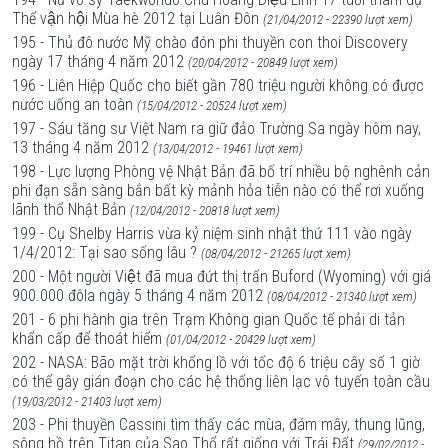
Thế vận hội Mùa hè 2012 tại Luân Đôn
(21/04/2012 - 22390 lượt xem)
195 - Thủ đô nước Mỹ chào đón phi thuyền con thoi Discovery
ngày 17 tháng 4 năm 2012
(20/04/2012 - 20849 lượt xem)
196 - Liên Hiệp Quốc cho biết gần 780 triệu người không có được
nước uống an toàn
(15/04/2012 - 20524 lượt xem)
197 - Sáu tăng sư Việt Nam ra giữ đảo Trường Sa ngày hôm nay,
13 tháng 4 năm 2012
(13/04/2012 - 19461 lượt xem)
198 - Lực lượng Phòng vệ Nhật Bản đã bố trí nhiều bộ nghênh cản
phi đạn sẵn sàng bắn bất kỳ mảnh hỏa tiễn nào có thể rơi xuống
lãnh thổ Nhật Bản
(12/04/2012 - 20818 lượt xem)
199 - Cụ Shelby Harris vừa kỷ niệm sinh nhật thứ 111 vào ngày
1/4/2012: Tại sao sống lâu ?
(08/04/2012 - 21265 lượt xem)
200 - Một người Việt đã mua đứt thị trấn Buford (Wyoming) với giá
900.000 đôla ngày 5 tháng 4 năm 2012
(08/04/2012 - 21340 lượt xem)
201 - 6 phi hành gia trên Trạm Không gian Quốc tế phải di tản
khẩn cấp để thoát hiểm
(01/04/2012 - 20429 lượt xem)
202 - NASA: Bão mặt trời khổng lồ với tốc độ 6 triệu cây số 1 giờ
có thể gây gián đoạn cho các hệ thống liên lạc vô tuyến toàn cầu
(19/03/2012 - 21403 lượt xem)
203 - Phi thuyền Cassini tìm thấy các mùa, đám mây, thung lũng,
sông hồ trên Titan của Sao Thổ rất giống với Trái Đất
(29/02/2012 -