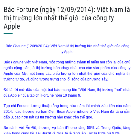
Báo Fortune (ngày 12/09/2014): Việt Nam là
thị trường lớn nhất thế giới của công ty
Apple
Báo
Fortune
(12/09/201`4): Việt
Nam
là thị trường lớn nhất thế giới của công
ty Apple
Báo
Fortune
viết: Việt
Nam
, một trong những thành trì hiếm hoi còn lại của chủ
nghĩa cộng sản, là thị trường bán chạy nhất cho các sản phẩm của công ty
Apple của Mỹ, một trong các biểu tượng lớn nhất thế giới của chủ nghĩa thị
trường tự do, và cũng tượng trưng cho lối sống của phương Tây.
Đó là lời mở đầu của một bài báo mang tên “Việt
Nam
, thị trường “hot” nhất
của Apple ” của tạp chí Fortune hôm 10 tháng 9.
Tạp chí Fortune tường thuật rằng trong nửa năm tài chính đầu tiên của năm
2014, các thương vụ bán điện thoại Apple iphone ở Việt Nam đã tăng gần
gấp 3, cao hơn bất cứ thị trường nào khác trên thế giới.
So sánh với Ấn Độ, thương vụ bán iPhone tăng 55% và Trung Quốc, tăng
28% trong cùng kỳ. Tại
Brazil
và Nga, tỷ lệ tăng lần lượt là 61%, và 97%.