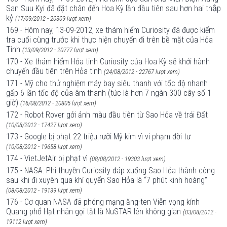
San Suu Kyi đã đặt chân đến Hoa Kỳ lần đầu tiên sau hơn hai thập
kỷ
(17/09/2012 - 20309 lượt xem)
169 - Hôm nay, 13-09-2012, xe thám hiểm Curiosity đã được kiểm
tra cuối cùng trước khi thực hiện chuyến đi trên bề mặt của Hỏa
Tinh
(13/09/2012 - 20777 lượt xem)
170 - Xe thám hiểm Hỏa tinh Curiosity của Hoa Kỳ sẽ khởi hành
chuyến đầu tiên trên Hỏa tinh
(24/08/2012 - 22767 lượt xem)
171 - Mỹ cho thử nghiệm máy bay siêu thanh với tốc độ nhanh
gấp 6 lần tốc độ của âm thanh (tức là hơn 7 ngàn 300 cây số 1
giờ)
(16/08/2012 - 20805 lượt xem)
172 - Robot Rover gởi ảnh màu đầu tiên từ Sao Hỏa về trái Đất
(10/08/2012 - 17427 lượt xem)
173 - Google bị phạt 22 triệu rưỡi Mỹ kim vì vi phạm đời tư
(10/08/2012 - 19658 lượt xem)
174 - VietJetAir bị phạt vì
(08/08/2012 - 19303 lượt xem)
175 - NASA: Phi thuyền Curiosity đáp xuống Sao Hỏa thành công
sau khi đi xuyên qua khí quyển Sao Hỏa là “7 phút kinh hoàng”
(08/08/2012 - 19139 lượt xem)
176 - Cơ quan NASA đã phóng mạng ăng-ten Viễn vọng kính
Quang phổ Hạt nhân gọi tắt là NuSTAR lên không gian
(03/08/2012 -
19112 lượt xem)