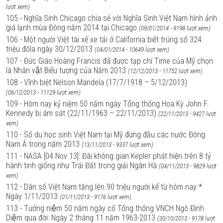
lượt xem)
105 - Nghĩa Sinh Chicago chia sẻ với Nghĩa Sinh Việt Nam hình ảnh
giá lạnh mùa Đông năm 2014 tại Chicago
(09/01/2014 - 9198 lượt xem)
106 - Một người Việt tài xế xe tải ở California biết trúng số 324
triệu đôla ngày 30/12/2013
(04/01/2014 - 10649 lượt xem)
107 - Đức Giáo Hoàng Francis đã được tạp chí Time của Mỹ chọn
là Nhân vật Biểu tượng của Năm 2013
(12/12/2013 - 11752 lượt xem)
108 - Vĩnh biệt Nelson Mandela (17/7/1918 – 5/12/2013)
(06/12/2013 - 11129 lượt xem)
109 - Hôm nay kỷ niệm 50 năm ngày Tổng thống Hoa Kỳ John F.
Kennedy bị ám sát (22/11/1963 – 22/11/2013)
(22/11/2013 - 9427 lượt
xem)
110 - Số du học sinh Việt Nam tại Mỹ đứng đầu các nước Đông
Nam Á trong năm 2013
(13/11/2013 - 9337 lượt xem)
111 - NASA [04 Nov 13]: Đài không gian Kepler phát hiện trên 8 tỷ
hành tinh giống như Trái Đất trong giải Ngân Hà
(04/11/2013 - 9829 lượt
xem)
112 - Dân số Việt Nam tăng lên 90 triệu người kể từ hôm nay *
Ngày 1/11/2013
(01/11/2013 - 9176 lượt xem)
113 - Tưởng niệm 50 năm ngày cố Tổng thống VNCH Ngô Đình
Diệm qua đời: Ngày 2 tháng 11 năm 1963-2013
(30/10/2013 - 9178 lượt