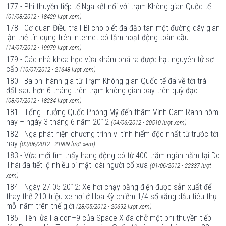
177 - Phi thuyền tiếp tế Nga kết nối với trạm Không gian Quốc tế
(01/08/2012 - 18429 lượt xem)
178 - Cơ quan Điều tra FBI cho biết đã đập tan một đường dây gian
lận thẻ tín dụng trên Internet có tầm hoạt động toàn cầu
(14/07/2012 - 19979 lượt xem)
179 - Các nhà khoa học vừa khám phá ra được hạt nguyên tử sơ
cấp
(10/07/2012 - 21648 lượt xem)
180 - Ba phi hành gia từ Trạm Không gian Quốc tế đã về tới trái
đất sau hơn 6 tháng trên trạm không gian bay trên quỹ đạo
(08/07/2012 - 18234 lượt xem)
181 - Tổng Trưởng Quốc Phòng Mỹ đến thăm Vịnh Cam Ranh hôm
nay – ngày 3 tháng 6 năm 2012
(04/06/2012 - 20510 lượt xem)
182 - Nga phát hiện chương trình vi tính hiểm độc nhất từ trước tới
nay
(03/06/2012 - 21989 lượt xem)
183 - Vừa mới tìm thấy hang động có từ 400 trăm ngàn năm tại Do
Thái đã tiết lộ nhiều bí mật loài người cổ xưa
(01/06/2012 - 22337 lượt
xem)
184 - Ngày 27-05-2012: Xe hơi chạy bằng điện được sản xuất để
thay thế 210 triệu xe hơi ở Hoa Kỳ chiếm 1/4 số xăng dầu tiêu thụ
mỗi năm trên thế giới
(28/05/2012 - 20692 lượt xem)
185 - Tên lửa Falcon–9 của Space X đã chở một phi thuyền tiếp