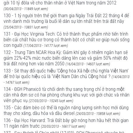
gởi 10 tỷ đôla về cho thân nhân ở Việt Nam trong năm 2012
(30/04/2013 - 11849 lượt xem)
130 - 1 tỷ người trên thế giới tham gia Ngày Trái Ðất 22 tháng 4 để
vinh danh môi trường là buổi lễ dân sự lớn nhất trên trái đất nầy
(25/04/2013 - 13831 lượt xem)
131 - Đại Học Virginia Tech: Cỏ trở thành thực phẩm nhờ tiến trình
biến cải chất hữu cơ trong cỏ thành bột có chất xơ giúp nuôi sống
con người
(17/04/2013 - 14177 lượt xem)
132 - Trung Tâm NCAR Hoa Kỳ: Giảm khí gây ô nhiễm ngắn hạn sẽ
giảm 22%-42% mức nước biển dâng lên cao và giảm 50% nhiệt độ
trái đất nóng hơn vào năm 2050
(16/04/2013 - 14607 lượt xem)
133 - Sẽ thay đổi quốc hiệu ‘Cộng hòa Xã hội chủ nghĩa Việt Nam’
để trở lại quốc hiệu cũ là ‘Việt Nam Dân chủ Cộng hòa’ ?
(14/04/2013
- 14767 lượt xem)
134 - ĐGH Phanxicô từ chối dinh thự sang trọng chỉ ở trong một
căn nhà đơn sơ có hai phòng chung khu vực với giới chức và nhân
viên phục vụ
(27/03/2013 - 15245 lượt xem)
135 - Các đám bèo có thể là nguồn năng lượng sinh học mới dùng
thay cho xăng, dầu hỏa và dầu diesel
(24/03/2013 - 15858 lượt xem)
136 - Đại Học Harvard: Trái Đất bây giờ nóng hơn hầu hết thời gian
11 ngàn năm trước
(20/03/2013 - 16617 lượt xem)