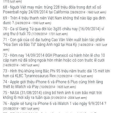
1715 lượt xem)
68 - Người Việt may mắn: trúng 228 triệu đôla trong đợt xổ số
Powerball ngày 24/09/2014 tại California
(28/09/2014 - 1660 lượt xem)
69 - Trên 4 triệu thanh niên Việt Nam không thể nào lập gia đình
đươc ?
(24/09/2014 - 1593 lượt xem)
70 - Ca sĩ Giang Tử qua đời lúc 3g35 chiều nay (16/09/2014) vì
ung thư ở tuổi 70
(17/09/2014 - 1731 lượt xem)
71 - Con gái của cố đại tướng Cao Văn Viên xuất bản tác phẩm
“Hoa Sen và Bão Tố” bằng Anh ngữ tại Hoa Kỳ
(14/09/2014 - 1651 lượt
xem)
72 - Hôm nay 14/09/2014 ĐGH Phanxicô cử hành hôn lễ cho 10
cặp nam nữ đã sống ngoài hôn nhân hoặc có con trước lễ cưới
(14/09/2014 - 1457 lượt xem)
73 - Hình thù khủng long Bắc Phi 95 triệu năm trước dài 15 mét lớn
hơn cả KLBC Tyrannosaurus Rex
(12/09/2014 - 1742 lượt xem)
74 - Apple giới thiệu iPhone 6 và iPhone 6 Plus cùng trình làng
thiết bị iWatch và iPay
(10/09/2014 - 1635 lượt xem)
75 - NASA (31/08/2014) công bố hình ảnh 6 cơn bão mặt trời
khổng lồ mới xẩy ra tuần qua
(01/09/2014 - 2004 lượt xem)
76 - Apple sẽ tung ra iPhone 6 và iWatch 1 vào ngày 9/9/2014 ?
(31/08/2014 - 1801 lượt xem)