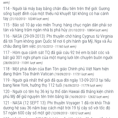
xem)
114 - Người lái máy bay bằng chân đầu tiên trên thế giới: Gương
sống tuyệt đỉnh của một thiếu nữ khuyết tật không có hai cánh
tay
(21/10/2013 - 10249 lượt xem)
115 - Bão số 10 ập vào miền Trung: hàng chục ngàn dân phải sơ
tán và hàng trăm ngàn nhà bị phá hủy
(01/10/2013 - 10804 lượt xem)
116 - NASA (29-09-2013): Phi thuyền chở hàng Cygnus từ Virginia
đã tới Trạm không gian Quốc tế nơi 6 phi hành gia Mỹ, Nga và Âu
châu đang làm việc
(01/10/2013 - 11160 lượt xem)
117 - Hôm qua cảnh sát TQ đã giải cứu 92 trẻ em bị bắt cóc và
bắt giữ 301 nghi phạm của một mạng lưới lớn chuyên buôn người
(28/09/2013 - 11091 lượt xem)
118 - Một phái đoàn của Ban Tôn giáo Chính phủ Việt Nam hiện
đang thăm Tòa thánh Vatican
(19/09/2013 - 11731 lượt xem)
119 - Người già nhất thế giới đã qua đời ngày 13-09-2013 tại tiểu
bang New York, hưởng thọ 112 tuổi
(16/09/2013 - 11779 lượt xem)
120 - Người có tên họ 36 ký tự thổ dân Hawaii đã thắng kiện chính
phủ Mỹ để giữ nguyên tên trên bằng lái
(16/09/2013 - 12632 lượt xem)
121 - NASA (12 SEPT 13): Phi thuyền Voyager 1 đã rời khỏi Thái
dương hệ sau 36 năm bay cách mặt trời 19 tỷ cây số với tốc độ
57 ngàn 600 cây số một giờ
(12/09/2013 - 13012 lượt xem)