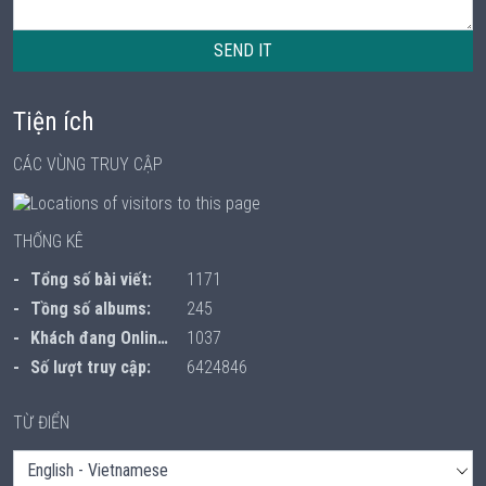
SEND IT
Tiện ích
CÁC VÙNG TRUY CẬP
THỐNG KÊ
Tổng số bài viết:
1171
Tồng số albums:
245
Khách đang Online:
1037
Số lượt truy cập:
6424846
TỪ ĐIỂN