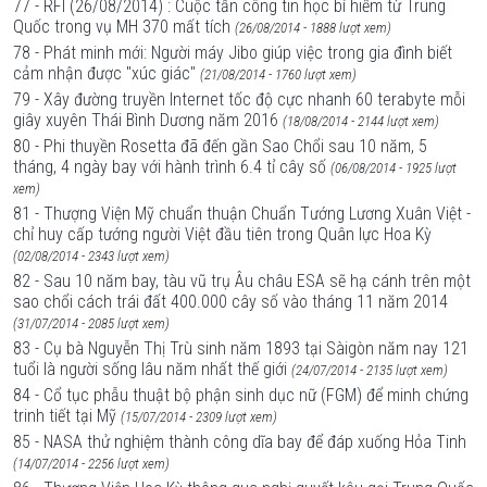
77 - RFI (26/08/2014) : Cuộc tấn công tin học bí hiểm từ Trung
Quốc trong vụ MH 370 mất tích
(26/08/2014 - 1888 lượt xem)
78 - Phát minh mới: Người máy Jibo giúp việc trong gia đình biết
cảm nhận được "xúc giác"
(21/08/2014 - 1760 lượt xem)
79 - Xây đường truyền Internet tốc độ cực nhanh 60 terabyte mỗi
giây xuyên Thái Bình Dương năm 2016
(18/08/2014 - 2144 lượt xem)
80 - Phi thuyền Rosetta đã đến gần Sao Chổi sau 10 năm, 5
tháng, 4 ngày bay với hành trình 6.4 tỉ cây số
(06/08/2014 - 1925 lượt
xem)
81 - Thượng Viện Mỹ chuẩn thuận Chuẩn Tướng Lương Xuân Việt -
chỉ huy cấp tướng người Việt đầu tiên trong Quân lực Hoa Kỳ
(02/08/2014 - 2343 lượt xem)
82 - Sau 10 năm bay, tàu vũ trụ Âu châu ESA sẽ hạ cánh trên một
sao chổi cách trái đất 400.000 cây số vào tháng 11 năm 2014
(31/07/2014 - 2085 lượt xem)
83 - Cụ bà Nguyễn Thị Trù sinh năm 1893 tại Sàigòn năm nay 121
tuổi là người sống lâu năm nhất thế giới
(24/07/2014 - 2135 lượt xem)
84 - Cổ tục phẫu thuật bộ phận sinh dục nữ (FGM) để minh chứng
trinh tiết tại Mỹ
(15/07/2014 - 2309 lượt xem)
85 - NASA thử nghiệm thành công dĩa bay để đáp xuống Hỏa Tinh
(14/07/2014 - 2256 lượt xem)