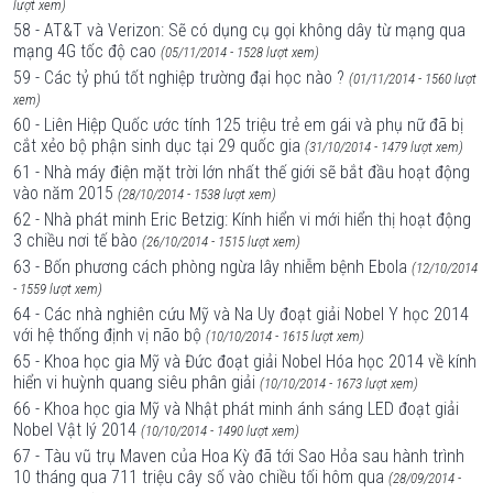
lượt xem)
58 - AT&T và Verizon: Sẽ có dụng cụ gọi không dây từ mạng qua
mạng 4G tốc độ cao
(05/11/2014 - 1528 lượt xem)
59 - Các tỷ phú tốt nghiệp trường đại học nào ?
(01/11/2014 - 1560 lượt
xem)
60 - Liên Hiệp Quốc ước tính 125 triệu trẻ em gái và phụ nữ đã bị
cắt xẻo bộ phận sinh dục tại 29 quốc gia
(31/10/2014 - 1479 lượt xem)
61 - Nhà máy điện mặt trời lớn nhất thế giới sẽ bắt đầu hoạt động
vào năm 2015
(28/10/2014 - 1538 lượt xem)
62 - Nhà phát minh Eric Betzig: Kính hiển vi mới hiển thị hoạt động
3 chiều nơi tế bào
(26/10/2014 - 1515 lượt xem)
63 - Bốn phương cách phòng ngừa lây nhiễm bệnh Ebola
(12/10/2014
- 1559 lượt xem)
64 - Các nhà nghiên cứu Mỹ và Na Uy đoạt giải Nobel Y học 2014
với hệ thống định vị não bộ
(10/10/2014 - 1615 lượt xem)
65 - Khoa học gia Mỹ và Đức đoạt giải Nobel Hóa học 2014 về kính
hiển vi huỳnh quang siêu phân giải
(10/10/2014 - 1673 lượt xem)
66 - Khoa học gia Mỹ và Nhật phát minh ánh sáng LED đoạt giải
Nobel Vật lý 2014
(10/10/2014 - 1490 lượt xem)
67 - Tàu vũ trụ Maven của Hoa Kỳ đã tới Sao Hỏa sau hành trình
10 tháng qua 711 triệu cây số vào chiều tối hôm qua
(28/09/2014 -