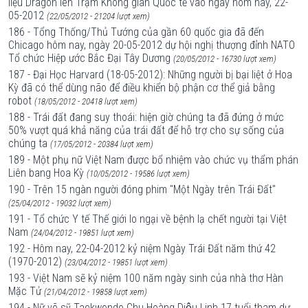
liệu Dragon lên Trạm Không gian Quốc tế vào ngày hôm nay, 22-
05-2012
(22/05/2012 - 21204 lượt xem)
186 - Tổng Thống/Thủ Tướng của gần 60 quốc gia đã đến
Chicago hôm nay, ngày 20-05-2012 dự hội nghị thượng đỉnh NATO
Tổ chức Hiệp ước Bắc Đại Tây Dương
(20/05/2012 - 16730 lượt xem)
187 - Đại Học Harvard (18-05-2012): Những người bị bại liệt ở Hoa
Kỳ đã có thể dùng não để điều khiển bộ phận cơ thể giả bằng
robot
(18/05/2012 - 20418 lượt xem)
188 - Trái đất đang suy thoái: hiện giờ chúng ta đã đứng ở mức
50% vượt quá khả năng của trái đất để hỗ trợ cho sự sống của
chúng ta
(17/05/2012 - 20384 lượt xem)
189 - Một phụ nữ Việt Nam được bổ nhiệm vào chức vụ thẩm phán
Liên bang Hoa Kỳ
(10/05/2012 - 19586 lượt xem)
190 - Trên 15 ngàn người đóng phim "Một Ngày trên Trái Đất"
(25/04/2012 - 19032 lượt xem)
191 - Tổ chức Y tế Thế giới lo ngại về bệnh lạ chết người tại Việt
Nam
(24/04/2012 - 19851 lượt xem)
192 - Hôm nay, 22-04-2012 kỷ niệm Ngày Trái Đất năm thứ 42
(1970-2012)
(23/04/2012 - 19851 lượt xem)
193 - Việt Nam sẽ kỷ niệm 100 năm ngày sinh của nhà thơ Hàn
Mặc Tử
(21/04/2012 - 19858 lượt xem)
194 - Nữ võ sỹ Taekwondo Chu Hoàng Diệu Linh 17 tuổi tham dự