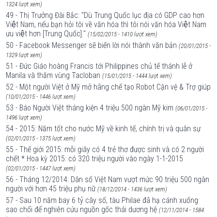
1324 lượt xem)
49 - Thị Trưởng Đài Bắc: “Dù Trung Quốc lục địa có GDP cao hơn
Việt Nam, nếu bạn hỏi tôi về văn hóa thì tôi nói văn hóa Việt Nam
ưu việt hơn [Trung Quốc]."
(15/02/2015 - 1410 lượt xem)
50 - Facebook Messenger sẽ biến lời nói thành văn bản
(20/01/2015 -
1329 lượt xem)
51 - Đức Giáo hoàng Francis tới Philippines chủ tế thánh lễ ở
Manila và thăm vùng Tacloban
(15/01/2015 - 1444 lượt xem)
52 - Một người Việt ở Mỹ mở hãng chế tạo Robot Cận vệ & Trợ giúp
(10/01/2015 - 1446 lượt xem)
53 - Báo Người Việt tháng kiện 4 triệu 500 ngàn Mỹ kim
(06/01/2015 -
1496 lượt xem)
54 - 2015: Năm tốt cho nước Mỹ về kinh tế, chính trị và quân sự
(02/01/2015 - 1375 lượt xem)
55 - Thế giới 2015: mỗi giây có 4 trẻ thơ được sinh và có 2 người
chết * Hoa kỳ 2015: có 320 triệu người vào ngày 1-1-2015
(02/01/2015 - 1447 lượt xem)
56 - Tháng 12/2014: Dân số Việt Nam vượt mức 90 triệu 500 ngàn
người với hơn 45 triệu phụ nữ
(18/12/2014 - 1436 lượt xem)
57 - Sau 10 năm bay 6 tỷ cây số, tàu Philae đã hạ cánh xuống
sao chổi để nghiên cứu nguồn gốc thái dương hệ
(12/11/2014 - 1584