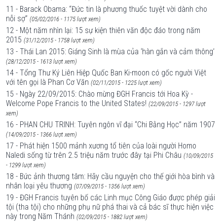
11 - Barack Obama: “Đức tin là phương thuốc tuyệt vời dành cho
nỗi sợ”
(05/02/2016 - 1175 lượt xem)
12 - Một năm nhìn lại: 15 sự kiện thiên văn độc đáo trong năm
2015
(31/12/2015 - 1758 lượt xem)
13 - Thái Lan 2015: Giáng Sinh là mùa của ‘hàn gắn và cảm thông’
(28/12/2015 - 1613 lượt xem)
14 - Tổng Thư Ký Liên Hiệp Quốc Ban Ki-moon có gốc người Việt
với tên gọi là Phan Cơ Văn
(02/11/2015 - 1225 lượt xem)
15 - Ngày 22/09/2015: Chào mừng ĐGH Francis tới Hoa Kỳ -
Welcome Pope Francis to the United States!
(22/09/2015 - 1297 lượt
xem)
16 - PHAN CHU TRINH: Tuyên ngôn vĩ đại “Chi Bằng Học” năm 1907
(14/09/2015 - 1366 lượt xem)
17 - Phát hiện 1500 mảnh xương tổ tiên của loài người Homo
Naledi sống từ trên 2.5 triệu năm trước đây tại Phi Châu
(10/09/2015
- 1299 lượt xem)
18 - Bức ảnh thương tâm: Hãy cầu nguyện cho thế giới hòa bình và
nhân loại yêu thương
(07/09/2015 - 1356 lượt xem)
19 - ĐGH Francis tuyên bố các Linh mục Công Giáo được phép giải
tội (tha tội) cho những phụ nữ phá thai và cả bác sĩ thực hiện việc
này trong Năm Thánh
(02/09/2015 - 1882 lượt xem)