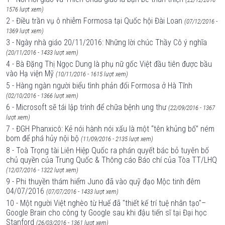
1576 lượt xem)
2 - Điều trần vụ ô nhiễm Formosa tại Quốc hội Đài Loan
(07/12/2016 -
1369 lượt xem)
3 - Ngày nhà giáo 20/11/2016: Những lời chúc Thầy Cô ý nghĩa
(20/11/2016 - 1433 lượt xem)
4 - Bà Đặng Thị Ngọc Dung là phụ nữ gốc Việt đầu tiên được bầu
vào Hạ viện Mỹ
(10/11/2016 - 1615 lượt xem)
5 - Hàng ngàn người biểu tình phản đối Formosa ở Hà Tĩnh
(02/10/2016 - 1366 lượt xem)
6 - Microsoft sẽ tái lập trình để chữa bệnh ung thư
(22/09/2016 - 1367
lượt xem)
7 - ĐGH Phanxicô: Kẻ nói hành nói xấu là một “tên khủng bố” ném
bom để phá hủy nội bộ
(11/09/2016 - 2135 lượt xem)
8 - Toà Trọng tài Liên Hiệp Quốc ra phán quyết bác bỏ tuyên bố
chủ quyền của Trung Quốc & Thông cáo Báo chí của Tòa TT/LHQ
(12/07/2016 - 1322 lượt xem)
9 - Phi thuyền thám hiểm Juno đã vào quỹ đạo Mộc tinh đêm
04/07/2016
(07/07/2016 - 1433 lượt xem)
10 - Một người Việt nghèo từ Huế đã "thiết kế trí tuệ nhân tạo"–
Google Brain cho công ty Google sau khi đậu tiến sĩ tại Đại học
Stanford
(26/03/2016 - 1361 lượt xem)