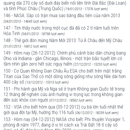
quang dài 270 cây số dưới đáy biển nối liền tỉnh Đài Bắc (Đài Loan)
và tỉnh Phúc Châu (Trung Quốc)
(19/01/2013 - 17376 lượt xem)
146 - NASA: Sắp có trận mưa sao băng đầu tiên của năm 2013
(04/01/2013 - 14645 lượt xem)
147 - Tìm thấy nước trong một cục đá đã có 2 tỉ năm tuổi trên
Hỏa Tinh
(04/01/2013 - 18758 lượt xem)
148 - Thế giới đón mừng Năm Mới 2013: Từ Á Châu đến Mỹ Châu
(01/01/2013 - 16812 lượt xem)
149 - Hôm nay (26-12-2012): Chính phủ cảnh báo dân chúng bang
Ohio và Indiana - gần Chicago, Illinois - một trận bão tuyết lớn có
tầm nhìn gần zero hết sức nguy hiểm
(27/12/2012 - 15253 lượt xem)
150 - Cơ Quan Không Gian Châu Âu ESA cho biết trên mặt trăng
Titan của Sao Thổ có một dòng sông giống như sông Nile dài hơn
400 cây số
(13/12/2012 - 15513 lượt xem)
151 - Phi hành gia Mỹ và Nga sẽ ở trạm Không gian Quốc tế trong
12 tháng để nghiên cứu ảnh hưởng vi trọng lực trong không gian
đến sức khỏe con người
(07/12/2012 - 18562 lượt xem)
152 - VOA cho biết hôm qua (05-12-2012) cụ bà lớn tuổi nhất thế
giới qua đời tại Mỹ, hưởng thọ 116 tuổi
(06/12/2012 - 18239 lượt xem)
153 - Hôm nay (04-12-2012) NASA cho biết: Phi thuyền Voyager 1,
phóng đi năm 1977, đang ở vị trí cách xa Trái Đất 18 tỉ cây số