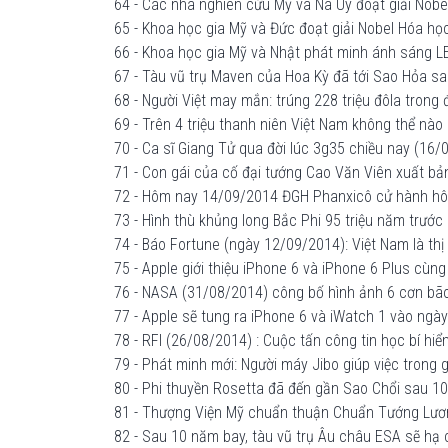
64 - Các nhà nghiên cứu Mỹ và Na Uy đoạt giải Nobel
65 - Khoa học gia Mỹ và Đức đoạt giải Nobel Hóa học
66 - Khoa học gia Mỹ và Nhật phát minh ánh sáng LE
67 - Tàu vũ trụ Maven của Hoa Kỳ đã tới Sao Hỏa sa
68 - Người Việt may mắn: trúng 228 triệu đôla trong 
69 - Trên 4 triệu thanh niên Việt Nam không thể nào 
70 - Ca sĩ Giang Tử qua đời lúc 3g35 chiều nay (16/0
71 - Con gái của cố đại tướng Cao Văn Viên xuất b
72 - Hôm nay 14/09/2014 ĐGH Phanxicô cử hành hôn
73 - Hình thù khủng long Bắc Phi 95 triệu năm trướ
74 - Báo Fortune (ngày 12/09/2014): Việt Nam là thị 
75 - Apple giới thiệu iPhone 6 và iPhone 6 Plus cùng 
76 - NASA (31/08/2014) công bố hình ảnh 6 cơn bão 
77 - Apple sẽ tung ra iPhone 6 và iWatch 1 vào ngà
78 - RFI (26/08/2014) : Cuộc tấn công tin học bí hi
79 - Phát minh mới: Người máy Jibo giúp việc trong 
80 - Phi thuyền Rosetta đã đến gần Sao Chổi sau 10 
81 - Thượng Viện Mỹ chuẩn thuận Chuẩn Tướng Lương
82 - Sau 10 năm bay, tàu vũ trụ Âu châu ESA sẽ hạ