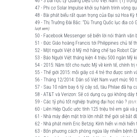
46 - 3 bài học Lý Quang Diệu cho Việt Nam: (1) trọng 
47 - Phi cơ Solar Impulse khởi sự hành trình vòng q
48 - Bài phát biểu rất quan trọng của Đại sứ Hoa Kỳ
49 - Thị Trưởng Đài Bắc: “Dù Trung Quốc lục địa có G
lượt xem)
50 - Facebook Messenger sẽ biến lời nói thành văn 
51 - Đức Giáo hoàng Francis tới Philippines chủ tế 
52 - Một người Việt ở Mỹ mở hãng chế tạo Robot Cận
53 - Báo Người Việt tháng kiện 4 triệu 500 ngàn Mỹ k
54 - 2015: Năm tốt cho nước Mỹ về kinh tế, chính trị
55 - Thế giới 2015: mỗi giây có 4 trẻ thơ được sinh 
56 - Tháng 12/2014: Dân số Việt Nam vượt mức 90 tr
57 - Sau 10 năm bay 6 tỷ cây số, tàu Philae đã hạ 
58 - AT&T và Verizon: Sẽ có dụng cụ gọi không dây
59 - Các tỷ phú tốt nghiệp trường đại học nào ?
(01/1
60 - Liên Hiệp Quốc ước tính 125 triệu trẻ em gái và
61 - Nhà máy điện mặt trời lớn nhất thế giới sẽ bắt
62 - Nhà phát minh Eric Betzig: Kính hiển vi mới hiển
63 - Bốn phương cách phòng ngừa lây nhiễm bệnh E