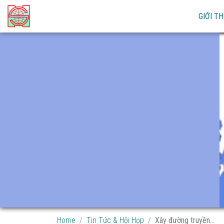
GIỚI TH
Home
Tin Tức & Hội Họp
Xây đường truyền...