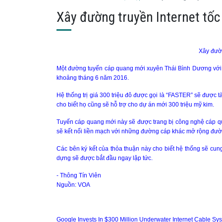
Xây đường truyền Internet tố
Xây đườn
Một đường tuyến cáp quang mới xuyên Thái Bình Dương với t
khoảng tháng 6 năm 2016.
Hệ thống trị giá 300 triệu đô được gọi là “FASTER” sẽ được 
cho biết họ cũng sẽ hỗ trợ cho dự án mới 300 triệu mỹ kim.
Tuyến cáp quang mới này sẽ được trang bị công nghệ cáp quan
sẽ kết nối liền mạch với những đường cáp khác mở rộng đườn
Các bên ký kết của thỏa thuận này cho biết hệ thống sẽ cun
dựng sẽ được bắt đầu ngay lập tức.
- Thông Tín Viên
Nguồn: VOA
Google Invests In $300 Million Underwater Internet Cable Sy