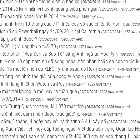
 Y học 2014 với hệ thống định vị não bộ
(10/10/2014 - 1614 lượt xem)
 2014 về kính hiển vi huỳnh quang siêu phân giải
(10/10/2014 - 1673 lượt x
D đoạt giải Nobel Vật lý 2014
(10/10/2014 - 1488 lượt xem)
u hành trình 10 tháng qua 711 triệu cây số vào chiều tối hôm qua
(28/0
đợt xổ số Powerball ngày 24/09/2014 tại California
(28/09/2014 - 1658 lượt 
lập gia đình đươc ?
(24/09/2014 - 1590 lượt xem)
9/2014) vì ung thư ở tuổi 70
(17/09/2014 - 1731 lượt xem)
ản tác phẩm “Hoa Sen và Bão Tố” bằng Anh ngữ tại Hoa Kỳ
(14/09/2014 - 1
 lễ cho 10 cặp nam nữ đã sống ngoài hôn nhân hoặc có con trước lễ
c dài 15 mét lớn hơn cả KLBC Tyrannosaurus Rex
(12/09/2014 - 1740 lượt xem
trường lớn nhất thế giới của công ty Apple
(12/09/2014 - 1726 lượt xem)
trình làng thiết bị iWatch và iPay
(10/09/2014 - 1633 lượt xem)
mặt trời khổng lồ mới xẩy ra tuần qua
(01/09/2014 - 2003 lượt xem)
y 9/9/2014 ?
(31/08/2014 - 1800 lượt xem)
ểm từ Trung Quốc trong vụ MH 370 mất tích
(26/08/2014 - 1886 lượt xem)
gia đình biết cảm nhận được "xúc giác"
(21/08/2014 - 1758 lượt xem)
năm, 5 tháng, 4 ngày bay với hành trình 6.4 tỉ cây số
(06/08/2014 - 1923 l
 Xuân Việt - chỉ huy cấp tướng người Việt đầu tiên trong Quân lực H
 cánh trên một sao chổi cách trái đất 400.000 cây số vào tháng 11 n