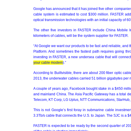
Google has announced that it has joined five other companies 
cable system is estimated to cost $300 million. FASTER add
optical transmission technologies with an initial capacity of 6
The other five investors in FASTER include China Mobile I
kilometers of cables, will be the system supplier for FASTER.
“At Google we want our products to be fast and reliable, and t
Platform. And sometimes the fastest path requires going thr
investing in FASTER, a new undersea cable that will connect 
your cable modem
).”
According to Builtvisible, there are about 200 fiber optic cab
2013, the underwater cables carried 51 billion gigabytes per m
A couple of years ago, Facebook bought stake in a $450 mill
and mainland China. The Asia Pacific Gateway has a total d
Telecom, KT Corp, LG Uplus, NTT Communications, StarHub,
This is not Google’s first foray in submarine cable invest
3.3Tb/s cable that connects the
U.S.
to
Japan
. The SJC is a $
FASTER is expected to be ready by the second quarter of 201