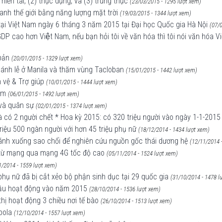
hiền tài, (2) thực dụng, và (3) trung thực
(23/03/2015 - 1295 lượt xem)
uanh thế giới bằng năng lượng mặt trời
(19/03/2015 - 1344 lượt xem)
 tại Việt Nam ngày 6 tháng 3 năm 2015 tại Đại học Quốc gia Hà Nội
(07/
DP cao hơn Việt Nam, nếu bạn hỏi tôi về văn hóa thì tôi nói văn hóa Vi
bản
(20/01/2015 - 1329 lượt xem)
thánh lễ ở Manila và thăm vùng Tacloban
(15/01/2015 - 1442 lượt xem)
 vệ & Trợ giúp
(10/01/2015 - 1444 lượt xem)
im
(06/01/2015 - 1492 lượt xem)
 và quân sự
(02/01/2015 - 1374 lượt xem)
và có 2 người chết * Hoa kỳ 2015: có 320 triệu người vào ngày 1-1-2015
iệu 500 ngàn người với hơn 45 triệu phụ nữ
(18/12/2014 - 1434 lượt xem)
cánh xuống sao chổi để nghiên cứu nguồn gốc thái dương hệ
(12/11/2014 
 từ mạng qua mạng 4G tốc độ cao
(05/11/2014 - 1524 lượt xem)
1/2014 - 1559 lượt xem)
 phụ nữ đã bị cắt xẻo bộ phận sinh dục tại 29 quốc gia
(31/10/2014 - 1478 l
 đầu hoạt động vào năm 2015
(28/10/2014 - 1536 lượt xem)
 thị hoạt động 3 chiều nơi tế bào
(26/10/2014 - 1513 lượt xem)
bola
(12/10/2014 - 1557 lượt xem)