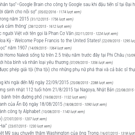
ệ nhân tạo"–Google Brain cho công ty Google sau khi đậu tiến sĩ tại Đại
ời dành cho nỗi sợ”
(05/02/2016 - 1174 lượt xem)
 trong năm 2015
(31/12/2015 - 1756 lượt xem)
 và cảm thông’
(28/12/2015 - 1612 lượt xem)
 người Việt với tên gọi là Phan Cơ Văn
(02/11/2015 - 1224 lượt xem)
oa Kỳ - Welcome Pope Francis to the United States!
(22/09/2015 - 1295 lư
 Học” năm 1907
(14/09/2015 - 1364 lượt xem)
ời Homo Naledi sống từ trên 2.5 triệu năm trước đây tại Phi Châu
(10/09
ới hòa bình và nhân loại yêu thương
(07/09/2015 - 1356 lượt xem)
ược phép giải tội (tha tội) cho những phụ nữ phá thai và cả bác sĩ th
ng khi ngài đến Mỹ ngày 22/09/2015
(25/08/2015 - 2288 lượt xem)
mừng sinh nhật 112 tuổi hôm 21/8/2015 tại Nagoya, Nhật Bản
(22/08/2015 
lăn bánh trên đường phố
(19/08/2015 - 1132 lượt xem)
 xanh của Ấn Độ ngày 18/08/2015
(18/08/2015 - 1090 lượt xem)
hành công ty Alphabet
(10/08/2015 - 1140 lượt xem)
o)
(27/07/2015 - 1207 lượt xem)
Hai"
(23/07/2015 - 1230 lượt xem)
o Việt Mỹ sau chuyến thăm Washington của ông Trọng
(16/07/2015 - 1318 lượ