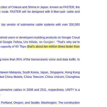
 cities of Chikura and Shima in
Japan
. Known as FASTER, the
 route. FASTER will be designed with 6-fiber-pair cable and
he top vendor of submarine cable systems with over 200,000
n Android users or developers building products on Google Cloud
and Google Fellow, Urs Hölzle, on
Google+
. “That’s why we’re
 capacity of 60 Tbps (
that’s about ten million times faster than
ng more than 95% of the transoceanic voice and data traffic. In
g between Malaysia, South Korea, Japan, Singapore, Hong Kong
ncluded China Mobile, China Telecom, China Unicom, Chunghwa
submarine cables in 2008 and 2011, respectively. UNITY is a
.
;
Portland
,
Oregon
; and
Seattle
,
Washington
. The construction