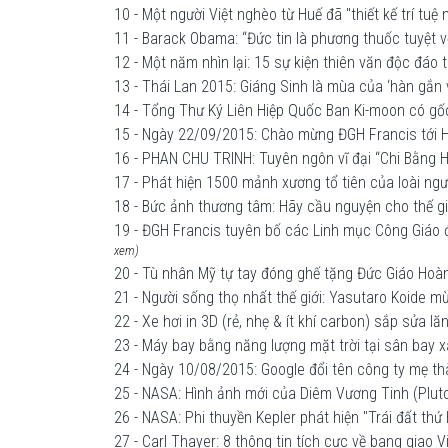
10 - Một người Việt nghèo từ Huế đã "thiết kế trí tu
11 - Barack Obama: “Đức tin là phương thuốc tuyệt v
12 - Một năm nhìn lại: 15 sự kiện thiên văn độc đáo
13 - Thái Lan 2015: Giáng Sinh là mùa của ‘hàn gắn
14 - Tổng Thư Ký Liên Hiệp Quốc Ban Ki-moon có gốc
15 - Ngày 22/09/2015: Chào mừng ĐGH Francis tới H
16 - PHAN CHU TRINH: Tuyên ngôn vĩ đại “Chi Bằng
17 - Phát hiện 1500 mảnh xương tổ tiên của loài ngư
18 - Bức ảnh thương tâm: Hãy cầu nguyện cho thế gi
19 - ĐGH Francis tuyên bố các Linh mục Công Giáo đ
xem)
20 - Tù nhân Mỹ tự tay đóng ghế tặng Đức Giáo Hoà
21 - Người sống thọ nhất thế giới: Yasutaro Koide 
22 - Xe hơi in 3D (rẻ, nhẹ & ít khí carbon) sắp sửa 
23 - Máy bay bằng năng lượng mặt trời tại sân bay
24 - Ngày 10/08/2015: Google đổi tên công ty mẹ t
25 - NASA: Hình ảnh mới của Diêm Vương Tinh (Plut
26 - NASA: Phi thuyền Kepler phát hiện "Trái đất thứ 
27 - Carl Thayer: 8 thông tin tích cực về bang gia