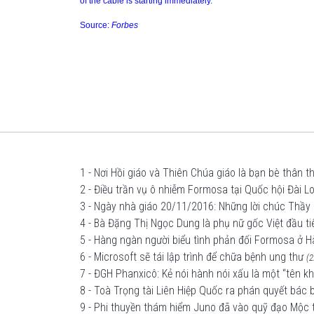
of the cable is starting immediately.
Source:
Forbes
1 - Nơi Hồi giáo và Thiên Chúa giáo là bạn bè thân t
2 - Điều trần vụ ô nhiễm Formosa tại Quốc hội Đài L
3 - Ngày nhà giáo 20/11/2016: Những lời chúc Thầy 
4 - Bà Đặng Thị Ngọc Dung là phụ nữ gốc Việt đầu t
5 - Hàng ngàn người biểu tình phản đối Formosa ở H
6 - Microsoft sẽ tái lập trình để chữa bệnh ung thư
(2
7 - ĐGH Phanxicô: Kẻ nói hành nói xấu là một “tên 
8 - Toà Trọng tài Liên Hiệp Quốc ra phán quyết bá
9 - Phi thuyền thám hiểm Juno đã vào quỹ đạo Mộc