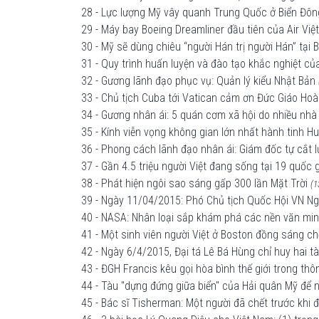
28 - Lực lượng Mỹ vây quanh Trung Quốc ở Biển Đôn
29 - Máy bay Boeing Dreamliner đầu tiên của Air Vi
30 - Mỹ sẽ dùng chiêu “người Hán trị người Hán” tại 
31 - Quy trình huấn luyện và đào tạo khắc nghiệt củ
32 - Gương lãnh đạo phục vụ: Quản lý kiểu Nhật Bản
33 - Chủ tịch Cuba tới Vatican cảm ơn Đức Giáo Hoàn
34 - Gương nhân ái: 5 quán cơm xã hội do nhiều nh
35 - Kính viễn vọng không gian lớn nhất hành tinh H
36 - Phong cách lãnh đạo nhân ái: Giám đốc tự cắt l
37 - Gần 4.5 triệu người Việt đang sống tại 19 quốc g
38 - Phát hiện ngôi sao sáng gấp 300 lần Mặt Trời
(1
39 - Ngày 11/04/2015: Phó Chủ tịch Quốc Hội VN Ngu
40 - NASA: Nhân loại sắp khám phá các nền văn min
41 - Một sinh viên người Việt ở Boston đồng sáng ch
42 - Ngày 6/4/2015, Đại tá Lê Bá Hùng chỉ huy hai 
43 - ĐGH Francis kêu gọi hòa bình thế giới trong t
44 - Tàu "dựng đứng giữa biển" của Hải quân Mỹ để
45 - Bác sĩ Tisherman: Một người đã chết trước khi 