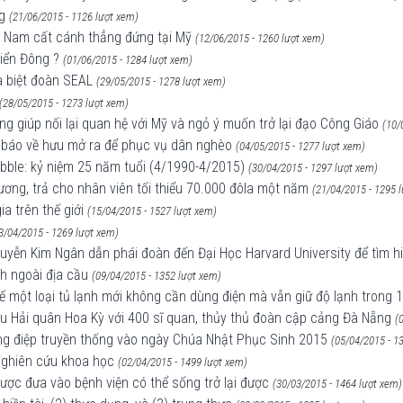
g
(21/06/2015 - 1126 lượt xem)
ệt Nam cất cánh thẳng đứng tại Mỹ
(12/06/2015 - 1260 lượt xem)
Biển Đông ?
(01/06/2015 - 1284 lượt xem)
a biệt đoàn SEAL
(29/05/2015 - 1278 lượt xem)
(28/05/2015 - 1273 lượt xem)
g giúp nối lại quan hệ với Mỹ và ngỏ ý muốn trở lại đạo Công Giáo
(10/
à báo về hưu mở ra để phục vụ dân nghèo
(04/05/2015 - 1277 lượt xem)
ubble: kỷ niệm 25 năm tuổi (4/1990-4/2015)
(30/04/2015 - 1297 lượt xem)
ương, trả cho nhân viên tối thiểu 70.000 đôla một năm
(21/04/2015 - 1295 
ia trên thế giới
(15/04/2015 - 1527 lượt xem)
3/04/2015 - 1269 lượt xem)
yễn Kim Ngân dẫn phái đoàn đến Đại Học Harvard University để tìm hi
h ngoài địa cầu
(09/04/2015 - 1352 lượt xem)
ế một loại tủ lạnh mới không cần dùng điện mà vẫn giữ độ lạnh trong 
tàu Hải quân Hoa Kỳ với 400 sĩ quan, thủy thủ đoàn cập cảng Đà Nẵng
(
hông điệp truyền thống vào ngày Chúa Nhật Phục Sinh 2015
(05/04/2015 - 1
 nghiên cứu khoa học
(02/04/2015 - 1499 lượt xem)
được đưa vào bệnh viện có thể sống trở lại được
(30/03/2015 - 1464 lượt xem)