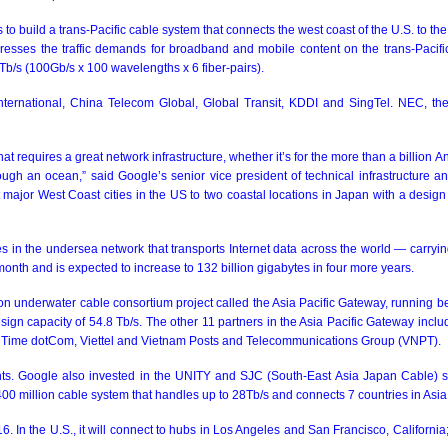
to build a trans-Pacific cable system that connects the west coast of the
U.S.
to the
resses the traffic demands for broadband and mobile content on the trans-Pacific
0Tb/s (100Gb/s x 100 wavelengths x 6 fiber-pairs).
nternational, China Telecom Global, Global Transit, KDDI and SingTel. NEC, t
hat requires a great network infrastructure, whether it’s for the more than a billio
ough an ocean,” said Google’s senior vice president of technical infrastructure 
major West Coast cities in the US to two coastal locations in Japan with a design
les in the undersea network that transports Internet data across the world — carryi
onth and is expected to increase to 132 billion gigabytes in four more years.
ion underwater cable consortium project called the Asia Pacific Gateway, runnin
esign capacity of 54.8 Tb/s. The other 11 partners in the Asia Pacific Gateway i
 Time dotCom, Viettel and Vietnam Posts and Telecommunications Group (VNPT).
ments. Google also invested in the UNITY and SJC (South-East Asia Japan Cable) 
400 million cable system that handles up to 28Tb/s and connects 7 countries in
Asia
6. In the
U.S.
, it will connect to hubs in
Los Angeles
and
San Francisco
,
California