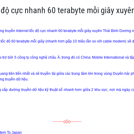
c độ cực nhanh 60 terabyte mỗi giây xuy
g truyền Internet tốc độ cực nhanh 60 terabyte mỗi giây xuyên Thái Bình Dương
ốc độ 60 terabyte mỗi giây (
nhanh hơn gấp 10 triệu lần so với cable modem
) sẽ 
tài trợ bởi 5 công ty công nghệ châu Á, trong đó có China Mobile International và
g tiên tiến nhất và sẽ truyền tải giữa các trung tâm lớn trong vùng Duyên hải p
g truyền dữ liệu.
g cấp đường truyền dữ liệu kỹ thuật số nhanh hơn giữa 2 khu vực, nơi mà ngày c
---------o0o---------
stem To
Japan