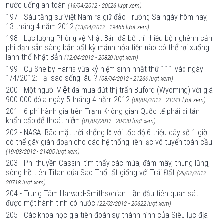
nước uống an toàn
(15/04/2012 - 20526 lượt xem)
197 - Sáu tăng sư Việt Nam ra giữ đảo Trường Sa ngày hôm nay,
13 tháng 4 năm 2012
(13/04/2012 - 19465 lượt xem)
198 - Lực lượng Phòng vệ Nhật Bản đã bố trí nhiều bộ nghênh cản
phi đạn sẵn sàng bắn bất kỳ mảnh hỏa tiễn nào có thể rơi xuống
lãnh thổ Nhật Bản
(12/04/2012 - 20820 lượt xem)
199 - Cụ Shelby Harris vừa kỷ niệm sinh nhật thứ 111 vào ngày
1/4/2012: Tại sao sống lâu ?
(08/04/2012 - 21266 lượt xem)
200 - Một người Việt đã mua đứt thị trấn Buford (Wyoming) với giá
900.000 đôla ngày 5 tháng 4 năm 2012
(08/04/2012 - 21341 lượt xem)
201 - 6 phi hành gia trên Trạm Không gian Quốc tế phải di tản
khẩn cấp để thoát hiểm
(01/04/2012 - 20430 lượt xem)
202 - NASA: Bão mặt trời khổng lồ với tốc độ 6 triệu cây số 1 giờ
có thể gây gián đoạn cho các hệ thống liên lạc vô tuyến toàn cầu
(19/03/2012 - 21405 lượt xem)
203 - Phi thuyền Cassini tìm thấy các mùa, đám mây, thung lũng,
sông hồ trên Titan của Sao Thổ rất giống với Trái Đất
(29/02/2012 -
20718 lượt xem)
204 - Trung Tâm Harvard-Smithsonian: Lần đầu tiên quan sát
được một hành tinh có nước
(22/02/2012 - 20622 lượt xem)
205 - Các khoa học gia tiên đoán sự thành hình của Siêu lục địa