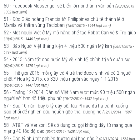
50 - Facebook Messenger sẽ biến lời nói thành văn bản
(20/01/2015 -
1332 lượt xem)
51 - Đức Giáo hoàng Francis tới Philippines chủ tế thánh lễ ở
Manila và thăm vùng Tacloban
(15/01/2015 - 1444 lượt xem)
52 - Một người Việt ở Mỹ mở hãng chế tạo Robot Cận vệ & Trợ giúp
(10/01/2015 - 1446 lượt xem)
53 - Báo Người Việt tháng kiện 4 triệu 500 ngàn Mỹ kim
(06/01/2015 -
1497 lượt xem)
54 - 2015: Năm tốt cho nước Mỹ về kinh tế, chính trị và quân sự
(02/01/2015 - 1375 lượt xem)
55 - Thế giới 2015: mỗi giây có 4 trẻ thơ được sinh và có 2 người
chết * Hoa kỳ 2015: có 320 triệu người vào ngày 1-1-2015
(02/01/2015 - 1447 lượt xem)
56 - Tháng 12/2014: Dân số Việt Nam vượt mức 90 triệu 500 ngàn
người với hơn 45 triệu phụ nữ
(18/12/2014 - 1437 lượt xem)
57 - Sau 10 năm bay 6 tỷ cây số, tàu Philae đã hạ cánh xuống
sao chổi để nghiên cứu nguồn gốc thái dương hệ
(12/11/2014 - 1587
lượt xem)
58 - AT&T và Verizon: Sẽ có dụng cụ gọi không dây từ mạng qua
mạng 4G tốc độ cao
(05/11/2014 - 1528 lượt xem)
59 - Các tỷ phú tốt nghiệp trường đại học nào ?
(01/11/2014 - 1563 lượt