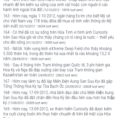
nhanh để tìm kiếm sự sống của sinh vật hoặc con người ở các
hành tinh ngoài trái đất
(12/10/2012 - 19976 lượt xem)
163 - Hôm nay, ngày 1-10-2012, ngân hàng Ex-Im cho biết Mỹ sẽ
cho Việt Nam vay 118 triệu đôla để mua vệ tinh viễn thông do Mỹ
sản xuất
(02/10/2012 - 16034 lượt xem)
164 - Có thể đã có sự sống trên Hỏa Tinh vì hình ảnh Curiosity
trên Sao Hỏa gởi về cho thấy chứng cớ rõ ràng là nước -- thiết yếu
cho đời sống
(01/10/2012 - 19395 lượt xem)
165 - NASA: Viễn vọng kính eXtreme Deep Field cho thấy khoảng
5.500 thiên hà, trong đó thiên hà xưa nhất là vào khoảng 13,2 tỉ
năm
(28/09/2012 - 19326 lượt xem)
166 - Sau 4 tháng trên Trạm không gian Quốc tế, 3 phi hành gia
Hoa Kỳ và Nga đã đáp xuống sân bay của Trạm không gian
Kazakhstan an toàn
(24/09/2012 - 20622 lượt xem)
167 - Hôm nay lãnh tụ đối lập Miến Điện Aung San Suu Kyi đã gặp
Tổng Thống Hoa Kỳ tại Tòa Bạch Ốc
(20/09/2012 - 20628 lượt xem)
168 - Hôm nay, 17-09-2012, nhà lãnh đạo dân chủ Miến Điện Aung
San Suu Kyi đã đặt chân đến Hoa Kỳ lần đầu tiên sau hơn hai thập
kỷ
(17/09/2012 - 20309 lượt xem)
169 - Hôm nay, 13-09-2012, xe thám hiểm Curiosity đã được kiểm
tra cuối cùng trước khi thực hiện chuyến đi trên bề mặt của Hỏa