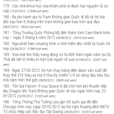
(14/07/2012 - 19979 lượt xem)
179 - Các nhà khoa học vừa khám phá ra được hạt nguyên tử sơ
cấp
(10/07/2012 - 21648 lượt xem)
180 - Ba phi hành gia từ Trạm Không gian Quốc tế đã về tới trái
đất sau hơn 6 tháng trên trạm không gian bay trên quỹ đạo
(08/07/2012 - 18234 lượt xem)
181 - Tổng Trưởng Quốc Phòng Mỹ đến thăm Vịnh Cam Ranh hôm
nay – ngày 3 tháng 6 năm 2012
(04/06/2012 - 20510 lượt xem)
182 - Nga phát hiện chương trình vi tính hiểm độc nhất từ trước tới
nay
(03/06/2012 - 21989 lượt xem)
183 - Vừa mới tìm thấy hang động có từ 400 trăm ngàn năm tại Do
Thái đã tiết lộ nhiều bí mật loài người cổ xưa
(01/06/2012 - 22337 lượt
xem)
184 - Ngày 27-05-2012: Xe hơi chạy bằng điện được sản xuất để
thay thế 210 triệu xe hơi ở Hoa Kỳ chiếm 1/4 số xăng dầu tiêu thụ
mỗi năm trên thế giới
(28/05/2012 - 20695 lượt xem)
185 - Tên lửa Falcon–9 của Space X đã chở một phi thuyền tiếp
liệu Dragon lên Trạm Không gian Quốc tế vào ngày hôm nay, 22-
05-2012
(22/05/2012 - 21205 lượt xem)
186 - Tổng Thống/Thủ Tướng của gần 60 quốc gia đã đến
Chicago hôm nay, ngày 20-05-2012 dự hội nghị thượng đỉnh NATO
Tổ chức Hiệp ước Bắc Đại Tây Dương
(20/05/2012 - 16730 lượt xem)