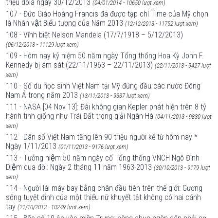
triệu đôla ngày 30/12/2013
(04/01/2014 - 10650 lượt xem)
107 - Đức Giáo Hoàng Francis đã được tạp chí Time của Mỹ chọn
là Nhân vật Biểu tượng của Năm 2013
(12/12/2013 - 11752 lượt xem)
108 - Vĩnh biệt Nelson Mandela (17/7/1918 – 5/12/2013)
(06/12/2013 - 11129 lượt xem)
109 - Hôm nay kỷ niệm 50 năm ngày Tổng thống Hoa Kỳ John F.
Kennedy bị ám sát (22/11/1963 – 22/11/2013)
(22/11/2013 - 9427 lượt
xem)
110 - Số du học sinh Việt Nam tại Mỹ đứng đầu các nước Đông
Nam Á trong năm 2013
(13/11/2013 - 9337 lượt xem)
111 - NASA [04 Nov 13]: Đài không gian Kepler phát hiện trên 8 tỷ
hành tinh giống như Trái Đất trong giải Ngân Hà
(04/11/2013 - 9830 lượt
xem)
112 - Dân số Việt Nam tăng lên 90 triệu người kể từ hôm nay *
Ngày 1/11/2013
(01/11/2013 - 9176 lượt xem)
113 - Tưởng niệm 50 năm ngày cố Tổng thống VNCH Ngô Đình
Diệm qua đời: Ngày 2 tháng 11 năm 1963-2013
(30/10/2013 - 9179 lượt
xem)
114 - Người lái máy bay bằng chân đầu tiên trên thế giới: Gương
sống tuyệt đỉnh của một thiếu nữ khuyết tật không có hai cánh
tay
(21/10/2013 - 10249 lượt xem)