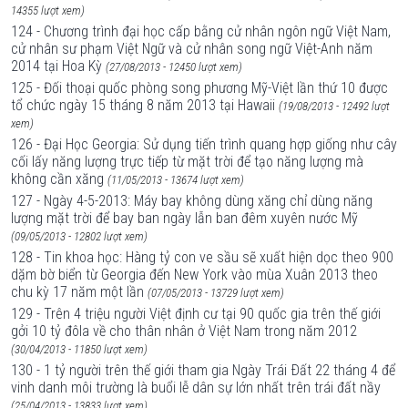
14355 lượt xem)
124 - Chương trình đại học cấp bằng cử nhân ngôn ngữ Việt Nam,
cử nhân sư phạm Việt Ngữ và cử nhân song ngữ Việt-Anh năm
2014 tại Hoa Kỳ
(27/08/2013 - 12450 lượt xem)
125 - Đối thoại quốc phòng song phương Mỹ-Việt lần thứ 10 được
tổ chức ngày 15 tháng 8 năm 2013 tại Hawaii
(19/08/2013 - 12492 lượt
xem)
126 - Đại Học Georgia: Sử dụng tiến trình quang hợp giống như cây
cối lấy năng lượng trực tiếp từ mặt trời để tạo năng lượng mà
không cần xăng
(11/05/2013 - 13674 lượt xem)
127 - Ngày 4-5-2013: Máy bay không dùng xăng chỉ dùng năng
lượng mặt trời để bay ban ngày lẫn ban đêm xuyên nước Mỹ
(09/05/2013 - 12802 lượt xem)
128 - Tin khoa học: Hàng tỷ con ve sầu sẽ xuất hiện dọc theo 900
dặm bờ biển từ Georgia đến New York vào mùa Xuân 2013 theo
chu kỳ 17 năm một lần
(07/05/2013 - 13729 lượt xem)
129 - Trên 4 triệu người Việt định cư tại 90 quốc gia trên thế giới
gởi 10 tỷ đôla về cho thân nhân ở Việt Nam trong năm 2012
(30/04/2013 - 11850 lượt xem)
130 - 1 tỷ người trên thế giới tham gia Ngày Trái Ðất 22 tháng 4 để
vinh danh môi trường là buổi lễ dân sự lớn nhất trên trái đất nầy
(25/04/2013 - 13833 lượt xem)