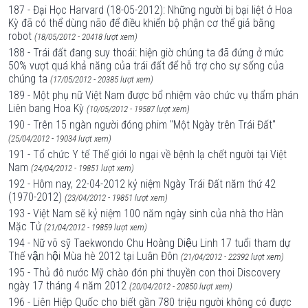
187 - Đại Học Harvard (18-05-2012): Những người bị bại liệt ở Hoa
Kỳ đã có thể dùng não để điều khiển bộ phận cơ thể giả bằng
robot
(18/05/2012 - 20418 lượt xem)
188 - Trái đất đang suy thoái: hiện giờ chúng ta đã đứng ở mức
50% vượt quá khả năng của trái đất để hỗ trợ cho sự sống của
chúng ta
(17/05/2012 - 20385 lượt xem)
189 - Một phụ nữ Việt Nam được bổ nhiệm vào chức vụ thẩm phán
Liên bang Hoa Kỳ
(10/05/2012 - 19587 lượt xem)
190 - Trên 15 ngàn người đóng phim "Một Ngày trên Trái Đất"
(25/04/2012 - 19034 lượt xem)
191 - Tổ chức Y tế Thế giới lo ngại về bệnh lạ chết người tại Việt
Nam
(24/04/2012 - 19851 lượt xem)
192 - Hôm nay, 22-04-2012 kỷ niệm Ngày Trái Đất năm thứ 42
(1970-2012)
(23/04/2012 - 19851 lượt xem)
193 - Việt Nam sẽ kỷ niệm 100 năm ngày sinh của nhà thơ Hàn
Mặc Tử
(21/04/2012 - 19859 lượt xem)
194 - Nữ võ sỹ Taekwondo Chu Hoàng Diệu Linh 17 tuổi tham dự
Thế vận hội Mùa hè 2012 tại Luân Đôn
(21/04/2012 - 22392 lượt xem)
195 - Thủ đô nước Mỹ chào đón phi thuyền con thoi Discovery
ngày 17 tháng 4 năm 2012
(20/04/2012 - 20850 lượt xem)
196 - Liên Hiệp Quốc cho biết gần 780 triệu người không có được