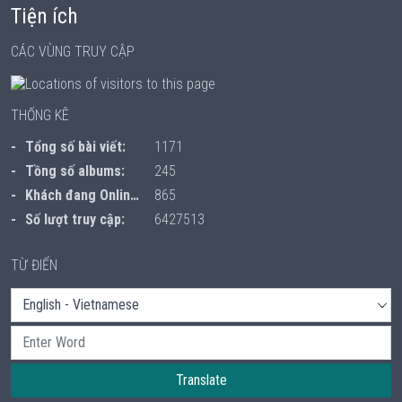
Tiện ích
CÁC VÙNG TRUY CẬP
THỐNG KÊ
Tổng số bài viết:
1171
Tồng số albums:
245
Khách đang Online:
865
Số lượt truy cập:
6427513
TỪ ĐIỂN
Translate