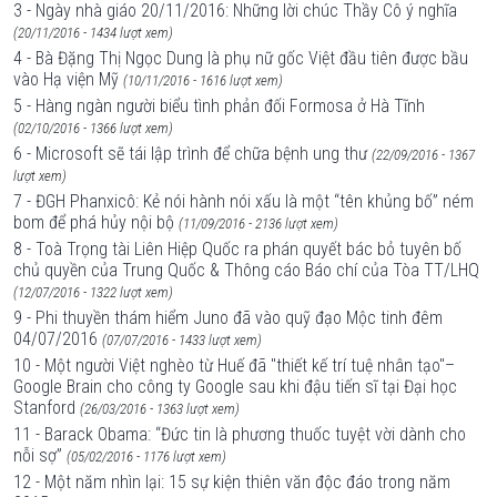
3 - Ngày nhà giáo 20/11/2016: Những lời chúc Thầy Cô ý nghĩa
(20/11/2016 - 1434 lượt xem)
4 - Bà Đặng Thị Ngọc Dung là phụ nữ gốc Việt đầu tiên được bầu
vào Hạ viện Mỹ
(10/11/2016 - 1616 lượt xem)
5 - Hàng ngàn người biểu tình phản đối Formosa ở Hà Tĩnh
(02/10/2016 - 1366 lượt xem)
6 - Microsoft sẽ tái lập trình để chữa bệnh ung thư
(22/09/2016 - 1367
lượt xem)
7 - ĐGH Phanxicô: Kẻ nói hành nói xấu là một “tên khủng bố” ném
bom để phá hủy nội bộ
(11/09/2016 - 2136 lượt xem)
8 - Toà Trọng tài Liên Hiệp Quốc ra phán quyết bác bỏ tuyên bố
chủ quyền của Trung Quốc & Thông cáo Báo chí của Tòa TT/LHQ
(12/07/2016 - 1322 lượt xem)
9 - Phi thuyền thám hiểm Juno đã vào quỹ đạo Mộc tinh đêm
04/07/2016
(07/07/2016 - 1433 lượt xem)
10 - Một người Việt nghèo từ Huế đã "thiết kế trí tuệ nhân tạo"–
Google Brain cho công ty Google sau khi đậu tiến sĩ tại Đại học
Stanford
(26/03/2016 - 1363 lượt xem)
11 - Barack Obama: “Đức tin là phương thuốc tuyệt vời dành cho
nỗi sợ”
(05/02/2016 - 1176 lượt xem)
12 - Một năm nhìn lại: 15 sự kiện thiên văn độc đáo trong năm