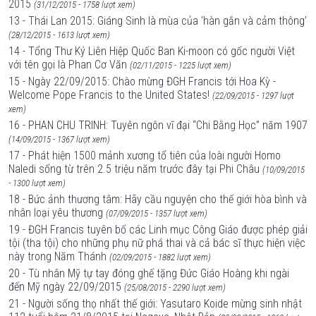
2015
(31/12/2015 - 1758 lượt xem)
13 - Thái Lan 2015: Giáng Sinh là mùa của ‘hàn gắn và cảm thông’
(28/12/2015 - 1613 lượt xem)
14 - Tổng Thư Ký Liên Hiệp Quốc Ban Ki-moon có gốc người Việt
với tên gọi là Phan Cơ Văn
(02/11/2015 - 1225 lượt xem)
15 - Ngày 22/09/2015: Chào mừng ĐGH Francis tới Hoa Kỳ -
Welcome Pope Francis to the United States!
(22/09/2015 - 1297 lượt
xem)
16 - PHAN CHU TRINH: Tuyên ngôn vĩ đại “Chi Bằng Học” năm 1907
(14/09/2015 - 1367 lượt xem)
17 - Phát hiện 1500 mảnh xương tổ tiên của loài người Homo
Naledi sống từ trên 2.5 triệu năm trước đây tại Phi Châu
(10/09/2015
- 1300 lượt xem)
18 - Bức ảnh thương tâm: Hãy cầu nguyện cho thế giới hòa bình và
nhân loại yêu thương
(07/09/2015 - 1357 lượt xem)
19 - ĐGH Francis tuyên bố các Linh mục Công Giáo được phép giải
tội (tha tội) cho những phụ nữ phá thai và cả bác sĩ thực hiện việc
này trong Năm Thánh
(02/09/2015 - 1882 lượt xem)
20 - Tù nhân Mỹ tự tay đóng ghế tặng Đức Giáo Hoàng khi ngài
đến Mỹ ngày 22/09/2015
(25/08/2015 - 2290 lượt xem)
21 - Người sống thọ nhất thế giới: Yasutaro Koide mừng sinh nhật