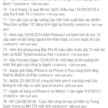
đươc ?
(24/09/2014 - 1593 lượt xem)
70 - Ca sĩ Giang Tử qua đời lúc 3g35 chiều nay (16/09/2014) vì
ung thư ở tuổi 70
(17/09/2014 - 1733 lượt xem)
71 - Con gái của cố đại tướng Cao Văn Viên xuất bản tác phẩm
“Hoa Sen và Bão Tố” bằng Anh ngữ tại Hoa Kỳ
(14/09/2014 - 1651 lượt
xem)
72 - Hôm nay 14/09/2014 ĐGH Phanxicô cử hành hôn lễ cho 10
cặp nam nữ đã sống ngoài hôn nhân hoặc có con trước lễ cưới
(14/09/2014 - 1457 lượt xem)
73 - Hình thù khủng long Bắc Phi 95 triệu năm trước dài 15 mét lớn
hơn cả KLBC Tyrannosaurus Rex
(12/09/2014 - 1742 lượt xem)
74 - Báo Fortune (ngày 12/09/2014): Việt Nam là thị trường lớn
nhất thế giới của công ty Apple
(12/09/2014 - 1730 lượt xem)
75 - Apple giới thiệu iPhone 6 và iPhone 6 Plus cùng trình làng
thiết bị iWatch và iPay
(10/09/2014 - 1635 lượt xem)
76 - NASA (31/08/2014) công bố hình ảnh 6 cơn bão mặt trời
khổng lồ mới xẩy ra tuần qua
(01/09/2014 - 2005 lượt xem)
77 - Apple sẽ tung ra iPhone 6 và iWatch 1 vào ngày 9/9/2014 ?
(31/08/2014 - 1801 lượt xem)
78 - RFI (26/08/2014) : Cuộc tấn công tin học bí hiểm từ Trung
Quốc trong vụ MH 370 mất tích
(26/08/2014 - 1889 lượt xem)