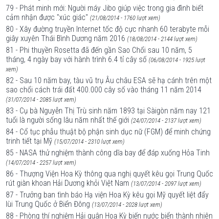
79 - Phát minh mới: Người máy Jibo giúp việc trong gia đình biết
cảm nhận được "xúc giác"
(21/08/2014 - 1760 lượt xem)
80 - Xây đường truyền Internet tốc độ cực nhanh 60 terabyte mỗi
giây xuyên Thái Bình Dương năm 2016
(18/08/2014 - 2144 lượt xem)
81 - Phi thuyền Rosetta đã đến gần Sao Chổi sau 10 năm, 5
tháng, 4 ngày bay với hành trình 6.4 tỉ cây số
(06/08/2014 - 1925 lượt
xem)
82 - Sau 10 năm bay, tàu vũ trụ Âu châu ESA sẽ hạ cánh trên một
sao chổi cách trái đất 400.000 cây số vào tháng 11 năm 2014
(31/07/2014 - 2085 lượt xem)
83 - Cụ bà Nguyễn Thị Trù sinh năm 1893 tại Sàigòn năm nay 121
tuổi là người sống lâu năm nhất thế giới
(24/07/2014 - 2137 lượt xem)
84 - Cổ tục phẫu thuật bộ phận sinh dục nữ (FGM) để minh chứng
trinh tiết tại Mỹ
(15/07/2014 - 2310 lượt xem)
85 - NASA thử nghiệm thành công dĩa bay để đáp xuống Hỏa Tinh
(14/07/2014 - 2257 lượt xem)
86 - Thượng Viện Hoa Kỳ thông qua nghị quyết kêu gọi Trung Quốc
rút giàn khoan Hải Dương khỏi Việt Nam
(13/07/2014 - 2097 lượt xem)
87 - Trưởng ban tình báo Hạ viện Hoa Kỳ kêu gọi Mỹ quyết liệt đẩy
lùi Trung Quốc ở Biển Đông
(13/07/2014 - 2028 lượt xem)
88 - Phòng thí nghiệm Hải quân Hoa Kỳ biến nước biển thành nhiên