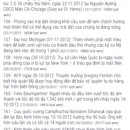
lúc 2 G 30 chiều thứ Năm, ngày 22-11-2012 tại Nguyện đường
CĐCG Mân Côi Chicago (Giáo xứ St. Henry)
(12/11/2012 - 19400 lượt
xem)
156 - Phóng vào trái đất những khối cầu sơn để làm chệch hướng
một thiên thể có thể đụng vào trái đất của chúng ta đang sống
(07/11/2012 - 18208 lượt xem)
157 - Đại học Michigan (01-11-2012): Thiên nhiên phải mất triệu
năm để biến sinh vật hữu cơ thành dầu thô nhưng các kỹ sư Mỹ
đang làm việc đó trong 1 phút
(02/11/2012 - 18682 lượt xem)
158 - Hôm nay (30-10-2012): Trụ sở Liên Hiệp Quốc bị ngập nước
phải đóng cửa vì lũ lụt tại New York – 6 triệu gia đình bị mất điện
(30/10/2012 - 17578 lượt xem)
159 - AFP ngày 26-10-2012: Thuyền trưởng Gregory Fenton cho
biết Hải quân Mỹ được huy động đến để bảo vệ ‘quyền tự do hàng
hải’ trên Biển Đông
(26/10/2012 - 13751 lượt xem)
160 - Felix Baumgartner: Người nhảy dù đầu tiên vượt tốc độ âm
thanh với tốc độ tối đa 1,342 kilô mét / giờ trong khi nhảy ngày 14-
10-2012
(17/10/2012 - 18910 lượt xem)
161 - Cựu quốc vương Camphuchia Norodom Sihanouk vừa qua
đời tại Bắc Kinh hôm nay, 15-10-2012 hưởng thọ 90 tuổi. Ông kết
hôn sáu lần và có tất cả 14 người con
(16/10/2012 - 20117 lượt xem)
162 - Kính thiên văn siêu mạnh ASKAP chụp được hình ảnh cực