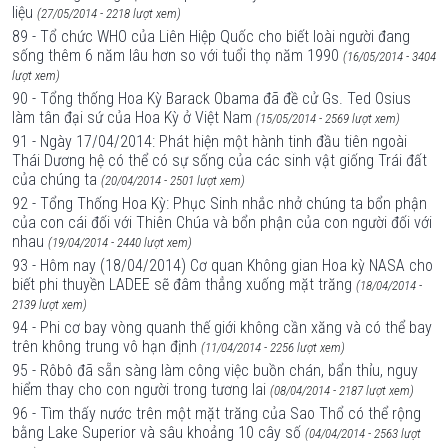
liệu
(27/05/2014 - 2218 lượt xem)
89 - Tổ chức WHO của Liên Hiệp Quốc cho biết loài người đang
sống thêm 6 năm lâu hơn so với tuổi thọ năm 1990
(16/05/2014 - 3404
lượt xem)
90 - Tổng thống Hoa Kỳ Barack Obama đã đề cử Gs. Ted Osius
làm tân đại sứ của Hoa Kỳ ở Việt Nam
(15/05/2014 - 2569 lượt xem)
91 - Ngày 17/04/2014: Phát hiện một hành tinh đầu tiên ngoài
Thái Dương hệ có thể có sự sống của các sinh vật giống Trái đất
của chúng ta
(20/04/2014 - 2501 lượt xem)
92 - Tổng Thống Hoa Kỳ: Phục Sinh nhắc nhở chúng ta bổn phận
của con cái đối với Thiên Chúa và bổn phận của con người đối với
nhau
(19/04/2014 - 2440 lượt xem)
93 - Hôm nay (18/04/2014) Cơ quan Không gian Hoa kỳ NASA cho
biết phi thuyền LADEE sẽ đâm thẳng xuống mặt trăng
(18/04/2014 -
2139 lượt xem)
94 - Phi cơ bay vòng quanh thế giới không cần xăng và có thể bay
trên không trung vô hạn định
(11/04/2014 - 2256 lượt xem)
95 - Rôbô đã sẵn sàng làm công việc buồn chán, bẩn thỉu, nguy
hiểm thay cho con người trong tương lai
(08/04/2014 - 2187 lượt xem)
96 - Tìm thấy nước trên một mặt trăng của Sao Thổ có thể rộng
bằng Lake Superior và sâu khoảng 10 cây số
(04/04/2014 - 2563 lượt