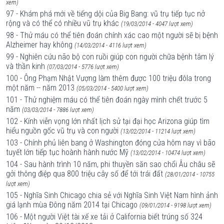
xem)
97 - Khám phá mới về tiếng dội của Big Bang: vũ trụ tiếp tục nở
rộng và có thể có nhiều vũ trụ khác
(19/03/2014 - 4047 lượt xem)
98 - Thử máu có thể tiên đoán chính xác cao một người sẽ bị bệnh
Alzheimer hay không
(14/03/2014 - 4116 lượt xem)
99 - Nghiên cứu não bộ con ruồi giúp con người chữa bệnh tâm lý
và thần kinh
(07/03/2014 - 5776 lượt xem)
100 - Ông Phạm Nhật Vượng làm thêm được 100 triệu đôla trong
một năm -- năm 2013
(05/03/2014 - 5400 lượt xem)
101 - Thử nghiệm máu có thể tiên đoán ngày mình chết trước 5
năm
(03/03/2014 - 7886 lượt xem)
102 - Kính viễn vọng lớn nhất lịch sử tại đại học Arizona giúp tìm
hiểu nguồn gốc vũ trụ và con người
(13/02/2014 - 11214 lượt xem)
103 - Chính phủ liên bang ở Washington đóng cửa hôm nay vì bão
tuyết lớn tiếp tục hoành hành nước Mỹ
(13/02/2014 - 10474 lượt xem)
104 - Sau hành trình 10 năm, phi thuyền săn sao chổi Âu châu sẽ
gởi thông điệp qua 800 triệu cây số để tới trái đất
(28/01/2014 - 10755
lượt xem)
105 - Nghĩa Sinh Chicago chia sẻ với Nghĩa Sinh Việt Nam hình ảnh
giá lạnh mùa Đông năm 2014 tại Chicago
(09/01/2014 - 9198 lượt xem)
106 - Một người Việt tài xế xe tải ở California biết trúng số 324