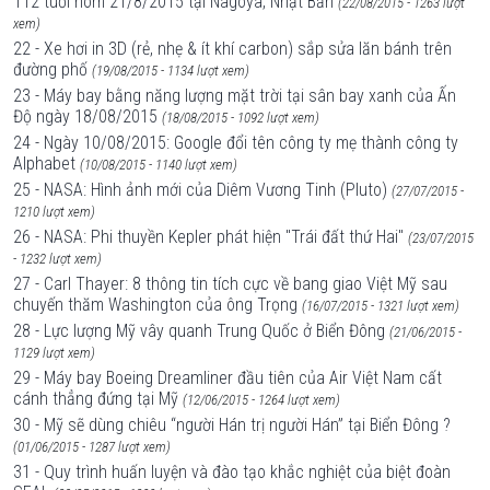
112 tuổi hôm 21/8/2015 tại Nagoya, Nhật Bản
(22/08/2015 - 1263 lượt
xem)
22 - Xe hơi in 3D (rẻ, nhẹ & ít khí carbon) sắp sửa lăn bánh trên
đường phố
(19/08/2015 - 1134 lượt xem)
23 - Máy bay bằng năng lượng mặt trời tại sân bay xanh của Ấn
Độ ngày 18/08/2015
(18/08/2015 - 1092 lượt xem)
24 - Ngày 10/08/2015: Google đổi tên công ty mẹ thành công ty
Alphabet
(10/08/2015 - 1140 lượt xem)
25 - NASA: Hình ảnh mới của Diêm Vương Tinh (Pluto)
(27/07/2015 -
1210 lượt xem)
26 - NASA: Phi thuyền Kepler phát hiện "Trái đất thứ Hai"
(23/07/2015
- 1232 lượt xem)
27 - Carl Thayer: 8 thông tin tích cực về bang giao Việt Mỹ sau
chuyến thăm Washington của ông Trọng
(16/07/2015 - 1321 lượt xem)
28 - Lực lượng Mỹ vây quanh Trung Quốc ở Biển Đông
(21/06/2015 -
1129 lượt xem)
29 - Máy bay Boeing Dreamliner đầu tiên của Air Việt Nam cất
cánh thẳng đứng tại Mỹ
(12/06/2015 - 1264 lượt xem)
30 - Mỹ sẽ dùng chiêu “người Hán trị người Hán” tại Biển Đông ?
(01/06/2015 - 1287 lượt xem)
31 - Quy trình huấn luyện và đào tạo khắc nghiệt của biệt đoàn