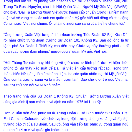
Trong một lần trả lời phỏng vấn nhật báo Người Việt hôm 5 Tháng Sáu, cựu
Trung Tá Ross Nguyễn, chủ tịch Hội Quân Nhân Người Mỹ Gốc Việt (VAAFA),
cho biết, “Ðại Tá Lương Xuân Việt được thăng cấp chuẩn tướng là niềm hãnh
diện và vẻ vang cho các anh em quân nhân Mỹ gốc Việt nói riêng và cho cộng
đồng người Việt, nói chung. Ông là một ngôi sao sáng của thế hệ chúng tôi.”
“Ông Lương Xuân Việt từng là tiểu đoàn trưởng Tiểu Ðoàn 82 Biệt Kích Dù,
rồi nắm chức trung đoàn trưởng Sư Ðoàn 101 Không Kỵ. Sau đó, ông là tư
lệnh phó Sư Ðoàn 1 Thiết Kỵ cho đến nay. Chức vụ này thường phải do sĩ
quan cấp tướng đảm nhiệm,” người cựu sĩ quan Mỹ gốc Việt nói.
“Hồi Tháng Tư năm nay, khi ông về giữ chức tư lệnh phó đơn vị hiện thời,
chúng tôi đã thấy xác suất để Ðại Tá Việt lên cấp tướng rất cao. Trong tinh
thần chiến hữu, ông là niềm hãnh diện cho các quân nhân người Mỹ gốc Việt.
Ông còn là gương sáng và là mẫu người lãnh đạo cho giới trẻ gốc Việt mai
sau,” vị chủ tịch hội VAAFA nói thêm.
Theo trang nhà của Sư Ðoàn 1 Không Kỵ, Chuẩn Tướng Lương Xuân Việt
cùng gia đình tị nạn chính trị và định cư năm 1975 tại Hoa Kỳ.
Ðơn vị đầu tiên ông phục vụ là Trung Ðoàn 8 Bộ Binh thuộc Sư Ðoàn 1 tại
Fort Carson, Colorado, với chức vụ trung đội trưởng chống xe tăng và đại đội
trưởng bảo trì của sư đoàn. Sau đó, ông vẫn tiếp tục phục vụ trong quân ngũ
qua nhiều đơn vị và quốc gia khác nhau.