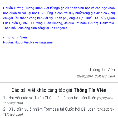
Chuẩn Tướng Lương Xuân Việt tốt nghiệp cử nhân sinh học và cao học khoa
học quân sự tại đại học USC. Ông là con trai duy nhất trong gia đình có 7 chị
em gái đều thành công trên đất Mỹ. Thân phụ ông là cựu Thiếu Tá Thủy Quân
Lục Chiến QLVNCH Lương Xuân Ðương, đã qua đời năm 1997 tại
California
.
Thân mẫu của ông sinh sống tại
Los Angeles
.
- Thông Tín Viên
Nguồn: Nguoi Viet Newsmagazine
Thông Tín Viên
(02/08/2014 - 2346 lượt xem)
Các bài viết khác cùng tác giả
Thông Tín Viên
1 - Nơi Hồi giáo và Thiên Chúa giáo là bạn bè thân thiện
(22/12/2016 -
1577 lượt xem)
2 - Điều trần vụ ô nhiễm Formosa tại Quốc hội Đài Loan
(07/12/2016 -
1371 lượt xem)