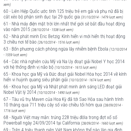
xem)
60 - Liên Hiệp Quốc ước tính 125 triệu trẻ em gái và phụ nữ đã bị
cắt xẻo bộ phận sinh dục tại 29 quốc gia
(31/10/2014 - 1479 lượt xem)
61 - Nhà máy điện mặt trời lớn nhất thế giới sẽ bắt đầu hoạt động
vào năm 2015
(28/10/2014 - 1538 lượt xem)
62 - Nhà phát minh Eric Betzig: Kính hiển vi mới hiển thị hoạt động
3 chiều nơi tế bào
(26/10/2014 - 1516 lượt xem)
63 - Bốn phương cách phòng ngừa lây nhiễm bệnh Ebola
(12/10/2014
- 1559 lượt xem)
64 - Các nhà nghiên cứu Mỹ và Na Uy đoạt giải Nobel Y học 2014
với hệ thống định vị não bộ
(10/10/2014 - 1615 lượt xem)
65 - Khoa học gia Mỹ và Đức đoạt giải Nobel Hóa học 2014 về kính
hiển vi huỳnh quang siêu phân giải
(10/10/2014 - 1674 lượt xem)
66 - Khoa học gia Mỹ và Nhật phát minh ánh sáng LED đoạt giải
Nobel Vật lý 2014
(10/10/2014 - 1490 lượt xem)
67 - Tàu vũ trụ Maven của Hoa Kỳ đã tới Sao Hỏa sau hành trình
10 tháng qua 711 triệu cây số vào chiều tối hôm qua
(28/09/2014 -
1716 lượt xem)
68 - Người Việt may mắn: trúng 228 triệu đôla trong đợt xổ số
Powerball ngày 24/09/2014 tại California
(28/09/2014 - 1660 lượt xem)
69 - Trên 4 triệu thanh niên Việt Nam không thể nào lập gia đình