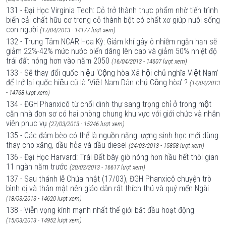
131 - Đại Học Virginia Tech: Cỏ trở thành thực phẩm nhờ tiến trình
biến cải chất hữu cơ trong cỏ thành bột có chất xơ giúp nuôi sống
con người
(17/04/2013 - 14177 lượt xem)
132 - Trung Tâm NCAR Hoa Kỳ: Giảm khí gây ô nhiễm ngắn hạn sẽ
giảm 22%-42% mức nước biển dâng lên cao và giảm 50% nhiệt độ
trái đất nóng hơn vào năm 2050
(16/04/2013 - 14607 lượt xem)
133 - Sẽ thay đổi quốc hiệu ‘Cộng hòa Xã hội chủ nghĩa Việt Nam’
để trở lại quốc hiệu cũ là ‘Việt Nam Dân chủ Cộng hòa’ ?
(14/04/2013
- 14768 lượt xem)
134 - ĐGH Phanxicô từ chối dinh thự sang trọng chỉ ở trong một
căn nhà đơn sơ có hai phòng chung khu vực với giới chức và nhân
viên phục vụ
(27/03/2013 - 15246 lượt xem)
135 - Các đám bèo có thể là nguồn năng lượng sinh học mới dùng
thay cho xăng, dầu hỏa và dầu diesel
(24/03/2013 - 15858 lượt xem)
136 - Đại Học Harvard: Trái Đất bây giờ nóng hơn hầu hết thời gian
11 ngàn năm trước
(20/03/2013 - 16617 lượt xem)
137 - Sau thánh lễ Chúa nhật (17/03), ĐGH Phanxicô chuyện trò
bình dị và thân mật nên giáo dân rất thích thú và quý mến Ngài
(18/03/2013 - 14620 lượt xem)
138 - Viễn vọng kính mạnh nhất thế giới bắt đầu hoạt động
(15/03/2013 - 14952 lượt xem)