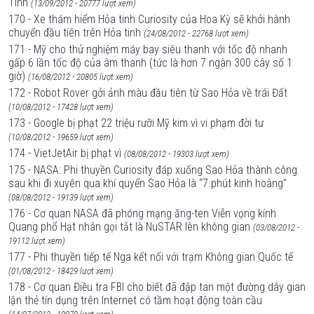
Tinh
(13/09/2012 - 20777 lượt xem)
170 - Xe thám hiểm Hỏa tinh Curiosity của Hoa Kỳ sẽ khởi hành
chuyến đầu tiên trên Hỏa tinh
(24/08/2012 - 22768 lượt xem)
171 - Mỹ cho thử nghiệm máy bay siêu thanh với tốc độ nhanh
gấp 6 lần tốc độ của âm thanh (tức là hơn 7 ngàn 300 cây số 1
giờ)
(16/08/2012 - 20805 lượt xem)
172 - Robot Rover gởi ảnh màu đầu tiên từ Sao Hỏa về trái Đất
(10/08/2012 - 17428 lượt xem)
173 - Google bị phạt 22 triệu rưỡi Mỹ kim vì vi phạm đời tư
(10/08/2012 - 19659 lượt xem)
174 - VietJetAir bị phạt vì
(08/08/2012 - 19303 lượt xem)
175 - NASA: Phi thuyền Curiosity đáp xuống Sao Hỏa thành công
sau khi đi xuyên qua khí quyển Sao Hỏa là “7 phút kinh hoàng”
(08/08/2012 - 19139 lượt xem)
176 - Cơ quan NASA đã phóng mạng ăng-ten Viễn vọng kính
Quang phổ Hạt nhân gọi tắt là NuSTAR lên không gian
(03/08/2012 -
19112 lượt xem)
177 - Phi thuyền tiếp tế Nga kết nối với trạm Không gian Quốc tế
(01/08/2012 - 18429 lượt xem)
178 - Cơ quan Điều tra FBI cho biết đã đập tan một đường dây gian
lận thẻ tín dụng trên Internet có tầm hoạt động toàn cầu