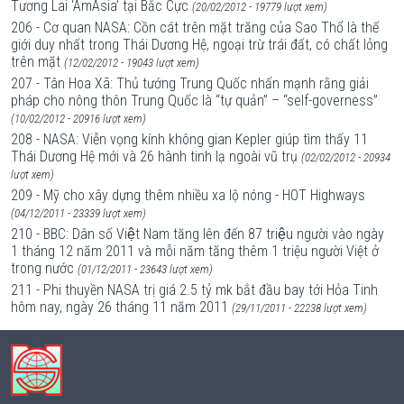
Tương Lai ‘AmAsia’ tại Bắc Cực
(20/02/2012 - 19779 lượt xem)
206 - Cơ quan NASA: Cồn cát trên mặt trăng của Sao Thổ là thế
giới duy nhất trong Thái Dương Hệ, ngoại trừ trái đất, có chất lỏng
trên mặt
(12/02/2012 - 19043 lượt xem)
207 - Tân Hoa Xã: Thủ tướng Trung Quốc nhấn mạnh rằng giải
pháp cho nông thôn Trung Quốc là “tự quản” – “self-governess”
(10/02/2012 - 20916 lượt xem)
208 - NASA: Viễn vọng kính không gian Kepler giúp tìm thấy 11
Thái Dương Hệ mới và 26 hành tinh lạ ngoài vũ trụ
(02/02/2012 - 20934
lượt xem)
209 - Mỹ cho xây dựng thêm nhiều xa lộ nóng - HOT Highways
(04/12/2011 - 23339 lượt xem)
210 - BBC: Dân số Việt Nam tăng lên đến 87 triệu người vào ngày
1 tháng 12 năm 2011 và mỗi năm tăng thêm 1 triệu người Việt ở
trong nước
(01/12/2011 - 23643 lượt xem)
211 - Phi thuyền NASA trị giá 2.5 tỷ mk bắt đầu bay tới Hỏa Tinh
hôm nay, ngày 26 tháng 11 năm 2011
(29/11/2011 - 22238 lượt xem)