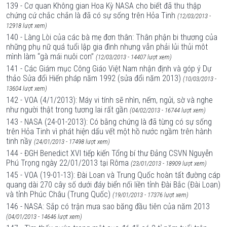
139 - Cơ quan Không gian Hoa Kỳ NASA cho biết đã thu thập
chứng cứ chắc chắn là đã có sự sống trên Hỏa Tinh
(12/03/2013 -
12918 lượt xem)
140 - Làng Lòi của các bà mẹ đơn thân: Thân phận bi thương của
những phụ nữ quá tuổi lập gia đình nhưng vẫn phải lủi thủi môt
mình làm “gà mái nuôi con”
(12/03/2013 - 14407 lượt xem)
141 - Các Giám mục Công Giáo Việt Nam nhận định và góp ý Dự
thảo Sửa đổi Hiến pháp năm 1992 (sửa đổi năm 2013)
(10/03/2013 -
13604 lượt xem)
142 - VOA (4/1/2013): Máy vi tính sẽ nhìn, nếm, ngửi, sờ và nghe
như người thật trong tương lai rất gần
(04/02/2013 - 16744 lượt xem)
143 - NASA (24-01-2013): Có bằng chứng là đã từng có sự sống
trên Hỏa Tinh vì phát hiện dấu vết một hồ nước ngầm trên hành
tinh nầy
(24/01/2013 - 17498 lượt xem)
144 - ĐGH Benedict XVI tiếp kiến Tổng bí thư Đảng CSVN Nguyễn
Phú Trọng ngày 22/01/2013 tại Rôma
(23/01/2013 - 18909 lượt xem)
145 - VOA (19-01-13): Đài Loan và Trung Quốc hoàn tất đường cáp
quang dài 270 cây số dưới đáy biển nối liền tỉnh Đài Bắc (Đài Loan)
và tỉnh Phúc Châu (Trung Quốc)
(19/01/2013 - 17376 lượt xem)
146 - NASA: Sắp có trận mưa sao băng đầu tiên của năm 2013
(04/01/2013 - 14646 lượt xem)