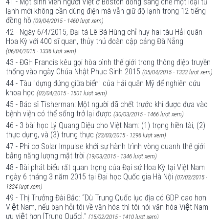
41 - Một sinh viên người Việt ở Boston đồng sáng chế một loại tủ
lạnh mới không cần dùng điện mà vẫn giữ độ lạnh trong 12 tiếng
đồng hồ
(09/04/2015 - 1460 lượt xem)
42 - Ngày 6/4/2015, Đại tá Lê Bá Hùng chỉ huy hai tàu Hải quân
Hoa Kỳ với 400 sĩ quan, thủy thủ đoàn cập cảng Đà Nẵng
(06/04/2015 - 1336 lượt xem)
43 - ĐGH Francis kêu gọi hòa bình thế giới trong thông điệp truyền
thống vào ngày Chúa Nhật Phục Sinh 2015
(05/04/2015 - 1333 lượt xem)
44 - Tàu "dựng đứng giữa biển" của Hải quân Mỹ để nghiên cứu
khoa học
(02/04/2015 - 1501 lượt xem)
45 - Bác sĩ Tisherman: Một người đã chết trước khi được đưa vào
bệnh viện có thể sống trở lại được
(30/03/2015 - 1466 lượt xem)
46 - 3 bài học Lý Quang Diệu cho Việt Nam: (1) trọng hiền tài, (2)
thực dụng, và (3) trung thực
(23/03/2015 - 1296 lượt xem)
47 - Phi cơ Solar Impulse khởi sự hành trình vòng quanh thế giới
bằng năng lượng mặt trời
(19/03/2015 - 1346 lượt xem)
48 - Bài phát biểu rất quan trọng của Đại sứ Hoa Kỳ tại Việt Nam
ngày 6 tháng 3 năm 2015 tại Đại học Quốc gia Hà Nội
(07/03/2015 -
1324 lượt xem)
49 - Thị Trưởng Đài Bắc: “Dù Trung Quốc lục địa có GDP cao hơn
Việt Nam, nếu bạn hỏi tôi về văn hóa thì tôi nói văn hóa Việt Nam
ưu việt hơn [Trung Quốc]."
(15/02/2015 - 1410 lượt xem)