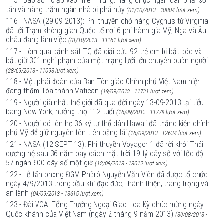
115 - Bão số 10 ập vào miền Trung: hàng chục ngàn dân phải sơ
tán và hàng trăm ngàn nhà bị phá hủy
(01/10/2013 - 10804 lượt xem)
116 - NASA (29-09-2013): Phi thuyền chở hàng Cygnus từ Virginia
đã tới Trạm không gian Quốc tế nơi 6 phi hành gia Mỹ, Nga và Âu
châu đang làm việc
(01/10/2013 - 11161 lượt xem)
117 - Hôm qua cảnh sát TQ đã giải cứu 92 trẻ em bị bắt cóc và
bắt giữ 301 nghi phạm của một mạng lưới lớn chuyên buôn người
(28/09/2013 - 11093 lượt xem)
118 - Một phái đoàn của Ban Tôn giáo Chính phủ Việt Nam hiện
đang thăm Tòa thánh Vatican
(19/09/2013 - 11731 lượt xem)
119 - Người già nhất thế giới đã qua đời ngày 13-09-2013 tại tiểu
bang New York, hưởng thọ 112 tuổi
(16/09/2013 - 11779 lượt xem)
120 - Người có tên họ 36 ký tự thổ dân Hawaii đã thắng kiện chính
phủ Mỹ để giữ nguyên tên trên bằng lái
(16/09/2013 - 12634 lượt xem)
121 - NASA (12 SEPT 13): Phi thuyền Voyager 1 đã rời khỏi Thái
dương hệ sau 36 năm bay cách mặt trời 19 tỷ cây số với tốc độ
57 ngàn 600 cây số một giờ
(12/09/2013 - 13012 lượt xem)
122 - Lễ tấn phong ĐGM Phêrô Nguyễn Văn Viên đã được tổ chức
ngày 4/9/2013 trong bầu khí đạo đức, thánh thiện, trang trọng và
an lành
(04/09/2013 - 13615 lượt xem)
123 - Đài VOA: Tổng Trưởng Ngoại Giao Hoa Kỳ chúc mừng ngày
Quốc khánh của Việt Nam (ngày 2 tháng 9 năm 2013)
(30/08/2013 -