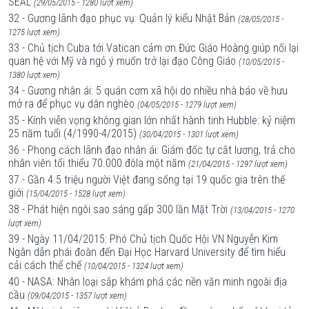
SEAL
(29/05/2015 - 1280 lượt xem)
32 - Gương lãnh đạo phục vụ: Quản lý kiểu Nhật Bản
(28/05/2015 -
1275 lượt xem)
33 - Chủ tịch Cuba tới Vatican cảm ơn Đức Giáo Hoàng giúp nối lại
quan hệ với Mỹ và ngỏ ý muốn trở lại đạo Công Giáo
(10/05/2015 -
1380 lượt xem)
34 - Gương nhân ái: 5 quán cơm xã hội do nhiều nhà báo về hưu
mở ra để phục vụ dân nghèo
(04/05/2015 - 1279 lượt xem)
35 - Kính viễn vọng không gian lớn nhất hành tinh Hubble: kỷ niệm
25 năm tuổi (4/1990-4/2015)
(30/04/2015 - 1301 lượt xem)
36 - Phong cách lãnh đạo nhân ái: Giám đốc tự cắt lương, trả cho
nhân viên tối thiểu 70.000 đôla một năm
(21/04/2015 - 1297 lượt xem)
37 - Gần 4.5 triệu người Việt đang sống tại 19 quốc gia trên thế
giới
(15/04/2015 - 1528 lượt xem)
38 - Phát hiện ngôi sao sáng gấp 300 lần Mặt Trời
(13/04/2015 - 1270
lượt xem)
39 - Ngày 11/04/2015: Phó Chủ tịch Quốc Hội VN Nguyễn Kim
Ngân dẫn phái đoàn đến Đại Học Harvard University để tìm hiểu
cải cách thể chế
(10/04/2015 - 1324 lượt xem)
40 - NASA: Nhân loại sắp khám phá các nền văn minh ngoài địa
cầu
(09/04/2015 - 1357 lượt xem)