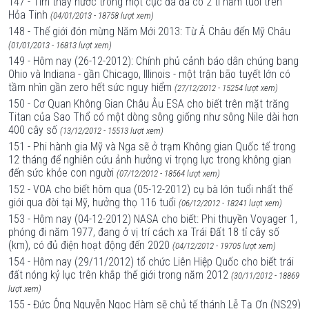
147 - Tìm thấy nước trong một cục đá đã có 2 tỉ năm tuổi trên
Hỏa Tinh
(04/01/2013 - 18758 lượt xem)
148 - Thế giới đón mừng Năm Mới 2013: Từ Á Châu đến Mỹ Châu
(01/01/2013 - 16813 lượt xem)
149 - Hôm nay (26-12-2012): Chính phủ cảnh báo dân chúng bang
Ohio và Indiana - gần Chicago, Illinois - một trận bão tuyết lớn có
tầm nhìn gần zero hết sức nguy hiểm
(27/12/2012 - 15254 lượt xem)
150 - Cơ Quan Không Gian Châu Âu ESA cho biết trên mặt trăng
Titan của Sao Thổ có một dòng sông giống như sông Nile dài hơn
400 cây số
(13/12/2012 - 15513 lượt xem)
151 - Phi hành gia Mỹ và Nga sẽ ở trạm Không gian Quốc tế trong
12 tháng để nghiên cứu ảnh hưởng vi trọng lực trong không gian
đến sức khỏe con người
(07/12/2012 - 18564 lượt xem)
152 - VOA cho biết hôm qua (05-12-2012) cụ bà lớn tuổi nhất thế
giới qua đời tại Mỹ, hưởng thọ 116 tuổi
(06/12/2012 - 18241 lượt xem)
153 - Hôm nay (04-12-2012) NASA cho biết: Phi thuyền Voyager 1,
phóng đi năm 1977, đang ở vị trí cách xa Trái Đất 18 tỉ cây số
(km), có đủ điện hoạt động đến 2020
(04/12/2012 - 19705 lượt xem)
154 - Hôm nay (29/11/2012) tổ chức Liên Hiệp Quốc cho biết trái
đất nóng kỷ lục trên khắp thế giới trong năm 2012
(30/11/2012 - 18869
lượt xem)
155 - Đức Ông Nguyễn Ngọc Hàm sẽ chủ tế thánh Lễ Tạ Ơn (NS29)