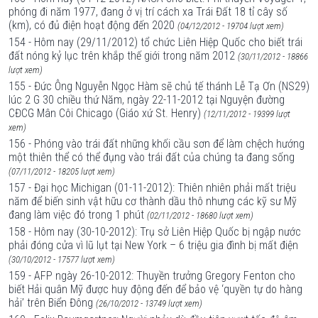
phóng đi năm 1977, đang ở vị trí cách xa Trái Đất 18 tỉ cây số
(km), có đủ điện hoạt động đến 2020
(04/12/2012 - 19704 lượt xem)
154 - Hôm nay (29/11/2012) tổ chức Liên Hiệp Quốc cho biết trái
đất nóng kỷ lục trên khắp thế giới trong năm 2012
(30/11/2012 - 18866
lượt xem)
155 - Đức Ông Nguyễn Ngọc Hàm sẽ chủ tế thánh Lễ Tạ Ơn (NS29)
lúc 2 G 30 chiều thứ Năm, ngày 22-11-2012 tại Nguyện đường
CĐCG Mân Côi Chicago (Giáo xứ St. Henry)
(12/11/2012 - 19399 lượt
xem)
156 - Phóng vào trái đất những khối cầu sơn để làm chệch hướng
một thiên thể có thể đụng vào trái đất của chúng ta đang sống
(07/11/2012 - 18205 lượt xem)
157 - Đại học Michigan (01-11-2012): Thiên nhiên phải mất triệu
năm để biến sinh vật hữu cơ thành dầu thô nhưng các kỹ sư Mỹ
đang làm việc đó trong 1 phút
(02/11/2012 - 18680 lượt xem)
158 - Hôm nay (30-10-2012): Trụ sở Liên Hiệp Quốc bị ngập nước
phải đóng cửa vì lũ lụt tại New York – 6 triệu gia đình bị mất điện
(30/10/2012 - 17577 lượt xem)
159 - AFP ngày 26-10-2012: Thuyền trưởng Gregory Fenton cho
biết Hải quân Mỹ được huy động đến để bảo vệ ‘quyền tự do hàng
hải’ trên Biển Đông
(26/10/2012 - 13749 lượt xem)