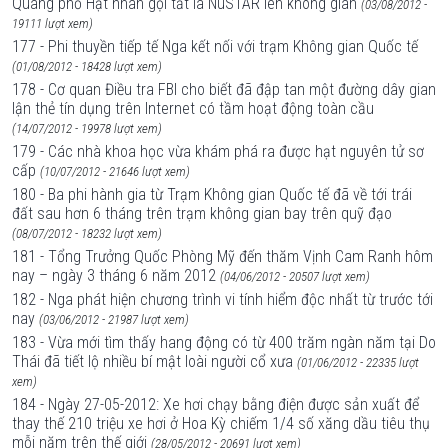
Quang phổ Hạt nhân gọi tắt là NuSTAR lên không gian
(03/08/2012 -
19111 lượt xem)
177 - Phi thuyền tiếp tế Nga kết nối với trạm Không gian Quốc tế
(01/08/2012 - 18428 lượt xem)
178 - Cơ quan Điều tra FBI cho biết đã đập tan một đường dây gian
lận thẻ tín dụng trên Internet có tầm hoạt động toàn cầu
(14/07/2012 - 19978 lượt xem)
179 - Các nhà khoa học vừa khám phá ra được hạt nguyên tử sơ
cấp
(10/07/2012 - 21646 lượt xem)
180 - Ba phi hành gia từ Trạm Không gian Quốc tế đã về tới trái
đất sau hơn 6 tháng trên trạm không gian bay trên quỹ đạo
(08/07/2012 - 18232 lượt xem)
181 - Tổng Trưởng Quốc Phòng Mỹ đến thăm Vịnh Cam Ranh hôm
nay – ngày 3 tháng 6 năm 2012
(04/06/2012 - 20507 lượt xem)
182 - Nga phát hiện chương trình vi tính hiểm độc nhất từ trước tới
nay
(03/06/2012 - 21987 lượt xem)
183 - Vừa mới tìm thấy hang động có từ 400 trăm ngàn năm tại Do
Thái đã tiết lộ nhiều bí mật loài người cổ xưa
(01/06/2012 - 22335 lượt
xem)
184 - Ngày 27-05-2012: Xe hơi chạy bằng điện được sản xuất để
thay thế 210 triệu xe hơi ở Hoa Kỳ chiếm 1/4 số xăng dầu tiêu thụ
mỗi năm trên thế giới
(28/05/2012 - 20691 lượt xem)