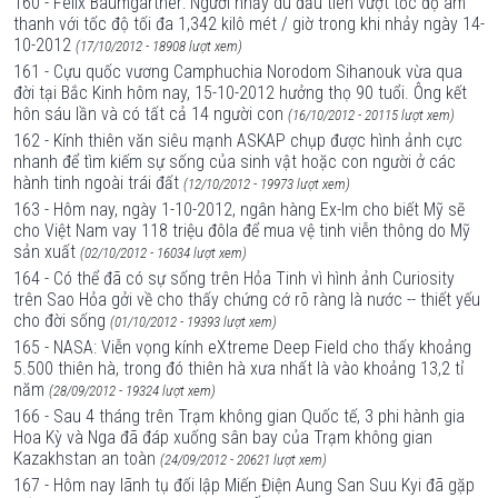
160 - Felix Baumgartner: Người nhảy dù đầu tiên vượt tốc độ âm
thanh với tốc độ tối đa 1,342 kilô mét / giờ trong khi nhảy ngày 14-
10-2012
(17/10/2012 - 18908 lượt xem)
161 - Cựu quốc vương Camphuchia Norodom Sihanouk vừa qua
đời tại Bắc Kinh hôm nay, 15-10-2012 hưởng thọ 90 tuổi. Ông kết
hôn sáu lần và có tất cả 14 người con
(16/10/2012 - 20115 lượt xem)
162 - Kính thiên văn siêu mạnh ASKAP chụp được hình ảnh cực
nhanh để tìm kiếm sự sống của sinh vật hoặc con người ở các
hành tinh ngoài trái đất
(12/10/2012 - 19973 lượt xem)
163 - Hôm nay, ngày 1-10-2012, ngân hàng Ex-Im cho biết Mỹ sẽ
cho Việt Nam vay 118 triệu đôla để mua vệ tinh viễn thông do Mỹ
sản xuất
(02/10/2012 - 16034 lượt xem)
164 - Có thể đã có sự sống trên Hỏa Tinh vì hình ảnh Curiosity
trên Sao Hỏa gởi về cho thấy chứng cớ rõ ràng là nước -- thiết yếu
cho đời sống
(01/10/2012 - 19393 lượt xem)
165 - NASA: Viễn vọng kính eXtreme Deep Field cho thấy khoảng
5.500 thiên hà, trong đó thiên hà xưa nhất là vào khoảng 13,2 tỉ
năm
(28/09/2012 - 19324 lượt xem)
166 - Sau 4 tháng trên Trạm không gian Quốc tế, 3 phi hành gia
Hoa Kỳ và Nga đã đáp xuống sân bay của Trạm không gian
Kazakhstan an toàn
(24/09/2012 - 20621 lượt xem)
167 - Hôm nay lãnh tụ đối lập Miến Điện Aung San Suu Kyi đã gặp