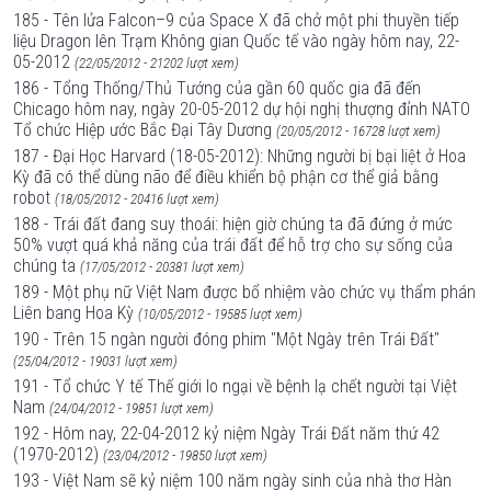
185 - Tên lửa Falcon–9 của Space X đã chở một phi thuyền tiếp
liệu Dragon lên Trạm Không gian Quốc tế vào ngày hôm nay, 22-
05-2012
(22/05/2012 - 21202 lượt xem)
186 - Tổng Thống/Thủ Tướng của gần 60 quốc gia đã đến
Chicago hôm nay, ngày 20-05-2012 dự hội nghị thượng đỉnh NATO
Tổ chức Hiệp ước Bắc Đại Tây Dương
(20/05/2012 - 16728 lượt xem)
187 - Đại Học Harvard (18-05-2012): Những người bị bại liệt ở Hoa
Kỳ đã có thể dùng não để điều khiển bộ phận cơ thể giả bằng
robot
(18/05/2012 - 20416 lượt xem)
188 - Trái đất đang suy thoái: hiện giờ chúng ta đã đứng ở mức
50% vượt quá khả năng của trái đất để hỗ trợ cho sự sống của
chúng ta
(17/05/2012 - 20381 lượt xem)
189 - Một phụ nữ Việt Nam được bổ nhiệm vào chức vụ thẩm phán
Liên bang Hoa Kỳ
(10/05/2012 - 19585 lượt xem)
190 - Trên 15 ngàn người đóng phim "Một Ngày trên Trái Đất"
(25/04/2012 - 19031 lượt xem)
191 - Tổ chức Y tế Thế giới lo ngại về bệnh lạ chết người tại Việt
Nam
(24/04/2012 - 19851 lượt xem)
192 - Hôm nay, 22-04-2012 kỷ niệm Ngày Trái Đất năm thứ 42
(1970-2012)
(23/04/2012 - 19850 lượt xem)
193 - Việt Nam sẽ kỷ niệm 100 năm ngày sinh của nhà thơ Hàn