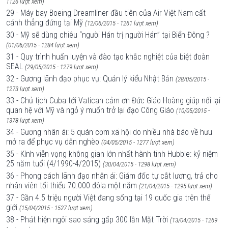
1126 lượt xem)
29 - Máy bay Boeing Dreamliner đầu tiên của Air Việt Nam cất
cánh thẳng đứng tại Mỹ
(12/06/2015 - 1261 lượt xem)
30 - Mỹ sẽ dùng chiêu “người Hán trị người Hán” tại Biển Đông ?
(01/06/2015 - 1284 lượt xem)
31 - Quy trình huấn luyện và đào tạo khắc nghiệt của biệt đoàn
SEAL
(29/05/2015 - 1279 lượt xem)
32 - Gương lãnh đạo phục vụ: Quản lý kiểu Nhật Bản
(28/05/2015 -
1273 lượt xem)
33 - Chủ tịch Cuba tới Vatican cảm ơn Đức Giáo Hoàng giúp nối lại
quan hệ với Mỹ và ngỏ ý muốn trở lại đạo Công Giáo
(10/05/2015 -
1378 lượt xem)
34 - Gương nhân ái: 5 quán cơm xã hội do nhiều nhà báo về hưu
mở ra để phục vụ dân nghèo
(04/05/2015 - 1277 lượt xem)
35 - Kính viễn vọng không gian lớn nhất hành tinh Hubble: kỷ niệm
25 năm tuổi (4/1990-4/2015)
(30/04/2015 - 1298 lượt xem)
36 - Phong cách lãnh đạo nhân ái: Giám đốc tự cắt lương, trả cho
nhân viên tối thiểu 70.000 đôla một năm
(21/04/2015 - 1295 lượt xem)
37 - Gần 4.5 triệu người Việt đang sống tại 19 quốc gia trên thế
giới
(15/04/2015 - 1527 lượt xem)
38 - Phát hiện ngôi sao sáng gấp 300 lần Mặt Trời
(13/04/2015 - 1269