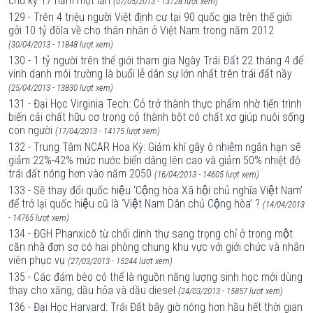
chu kỳ 17 năm một lần
(07/05/2013 - 13728 lượt xem)
129 - Trên 4 triệu người Việt định cư tại 90 quốc gia trên thế giới
gởi 10 tỷ đôla về cho thân nhân ở Việt Nam trong năm 2012
(30/04/2013 - 11848 lượt xem)
130 - 1 tỷ người trên thế giới tham gia Ngày Trái Ðất 22 tháng 4 để
vinh danh môi trường là buổi lễ dân sự lớn nhất trên trái đất nầy
(25/04/2013 - 13830 lượt xem)
131 - Đại Học Virginia Tech: Cỏ trở thành thực phẩm nhờ tiến trình
biến cải chất hữu cơ trong cỏ thành bột có chất xơ giúp nuôi sống
con người
(17/04/2013 - 14175 lượt xem)
132 - Trung Tâm NCAR Hoa Kỳ: Giảm khí gây ô nhiễm ngắn hạn sẽ
giảm 22%-42% mức nước biển dâng lên cao và giảm 50% nhiệt độ
trái đất nóng hơn vào năm 2050
(16/04/2013 - 14605 lượt xem)
133 - Sẽ thay đổi quốc hiệu ‘Cộng hòa Xã hội chủ nghĩa Việt Nam’
để trở lại quốc hiệu cũ là ‘Việt Nam Dân chủ Cộng hòa’ ?
(14/04/2013
- 14765 lượt xem)
134 - ĐGH Phanxicô từ chối dinh thự sang trọng chỉ ở trong một
căn nhà đơn sơ có hai phòng chung khu vực với giới chức và nhân
viên phục vụ
(27/03/2013 - 15244 lượt xem)
135 - Các đám bèo có thể là nguồn năng lượng sinh học mới dùng
thay cho xăng, dầu hỏa và dầu diesel
(24/03/2013 - 15857 lượt xem)
136 - Đại Học Harvard: Trái Đất bây giờ nóng hơn hầu hết thời gian