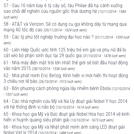
57 - Sau 10 năm bay 6 tỷ cây số, tàu Philae đã hạ cánh xuống
sao chổi để nghiên cứu nguồn gốc thái dương hệ
(12/11/2014 - 1584
lượt xem)
58 - AT&T và Verizon: Sẽ có dụng cụ gọi không dây từ mạng qua
mạng 4G tốc độ cao
(05/11/2014 - 1524 lượt xem)
59 - Các tỷ phú tốt nghiệp trường đại học nào ?
(01/11/2014 - 1559 lượt
xem)
60 - Liên Hiệp Quốc ước tính 125 triệu trẻ em gái và phụ nữ đã bị
cắt xẻo bộ phận sinh dục tại 29 quốc gia
(31/10/2014 - 1478 lượt xem)
61 - Nhà máy điện mặt trời lớn nhất thế giới sẽ bắt đầu hoạt động
vào năm 2015
(28/10/2014 - 1536 lượt xem)
62 - Nhà phát minh Eric Betzig: Kính hiển vi mới hiển thị hoạt động
3 chiều nơi tế bào
(26/10/2014 - 1513 lượt xem)
63 - Bốn phương cách phòng ngừa lây nhiễm bệnh Ebola
(12/10/2014
- 1557 lượt xem)
64 - Các nhà nghiên cứu Mỹ và Na Uy đoạt giải Nobel Y học 2014
với hệ thống định vị não bộ
(10/10/2014 - 1614 lượt xem)
65 - Khoa học gia Mỹ và Đức đoạt giải Nobel Hóa học 2014 về kính
hiển vi huỳnh quang siêu phân giải
(10/10/2014 - 1673 lượt xem)
66 - Khoa học gia Mỹ và Nhật phát minh ánh sáng LED đoạt giải
Nobel Vật lý 2014
(10/10/2014 - 1488 lượt xem)