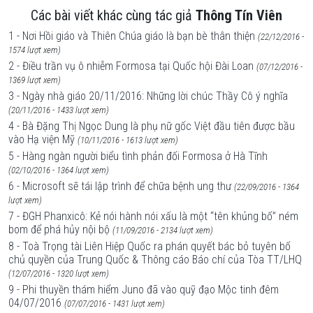
Các bài viết khác cùng tác giả
Thông Tín Viên
1 - Nơi Hồi giáo và Thiên Chúa giáo là bạn bè thân thiện
(22/12/2016 -
1574 lượt xem)
2 - Điều trần vụ ô nhiễm Formosa tại Quốc hội Đài Loan
(07/12/2016 -
1369 lượt xem)
3 - Ngày nhà giáo 20/11/2016: Những lời chúc Thầy Cô ý nghĩa
(20/11/2016 - 1433 lượt xem)
4 - Bà Đặng Thị Ngọc Dung là phụ nữ gốc Việt đầu tiên được bầu
vào Hạ viện Mỹ
(10/11/2016 - 1613 lượt xem)
5 - Hàng ngàn người biểu tình phản đối Formosa ở Hà Tĩnh
(02/10/2016 - 1364 lượt xem)
6 - Microsoft sẽ tái lập trình để chữa bệnh ung thư
(22/09/2016 - 1364
lượt xem)
7 - ĐGH Phanxicô: Kẻ nói hành nói xấu là một “tên khủng bố” ném
bom để phá hủy nội bộ
(11/09/2016 - 2134 lượt xem)
8 - Toà Trọng tài Liên Hiệp Quốc ra phán quyết bác bỏ tuyên bố
chủ quyền của Trung Quốc & Thông cáo Báo chí của Tòa TT/LHQ
(12/07/2016 - 1320 lượt xem)
9 - Phi thuyền thám hiểm Juno đã vào quỹ đạo Mộc tinh đêm
04/07/2016
(07/07/2016 - 1431 lượt xem)