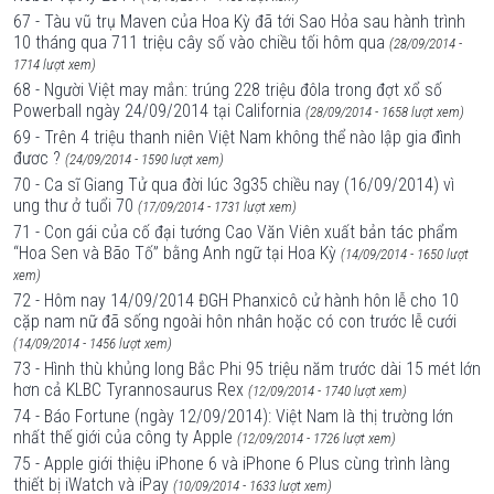
67 - Tàu vũ trụ Maven của Hoa Kỳ đã tới Sao Hỏa sau hành trình
10 tháng qua 711 triệu cây số vào chiều tối hôm qua
(28/09/2014 -
1714 lượt xem)
68 - Người Việt may mắn: trúng 228 triệu đôla trong đợt xổ số
Powerball ngày 24/09/2014 tại California
(28/09/2014 - 1658 lượt xem)
69 - Trên 4 triệu thanh niên Việt Nam không thể nào lập gia đình
đươc ?
(24/09/2014 - 1590 lượt xem)
70 - Ca sĩ Giang Tử qua đời lúc 3g35 chiều nay (16/09/2014) vì
ung thư ở tuổi 70
(17/09/2014 - 1731 lượt xem)
71 - Con gái của cố đại tướng Cao Văn Viên xuất bản tác phẩm
“Hoa Sen và Bão Tố” bằng Anh ngữ tại Hoa Kỳ
(14/09/2014 - 1650 lượt
xem)
72 - Hôm nay 14/09/2014 ĐGH Phanxicô cử hành hôn lễ cho 10
cặp nam nữ đã sống ngoài hôn nhân hoặc có con trước lễ cưới
(14/09/2014 - 1456 lượt xem)
73 - Hình thù khủng long Bắc Phi 95 triệu năm trước dài 15 mét lớn
hơn cả KLBC Tyrannosaurus Rex
(12/09/2014 - 1740 lượt xem)
74 - Báo Fortune (ngày 12/09/2014): Việt Nam là thị trường lớn
nhất thế giới của công ty Apple
(12/09/2014 - 1726 lượt xem)
75 - Apple giới thiệu iPhone 6 và iPhone 6 Plus cùng trình làng
thiết bị iWatch và iPay
(10/09/2014 - 1633 lượt xem)