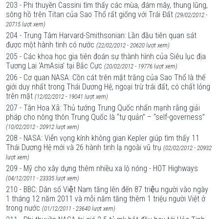
203 - Phi thuyền Cassini tìm thấy các mùa, đám mây, thung lũng,
sông hồ trên Titan của Sao Thổ rất giống với Trái Đất
(29/02/2012 -
20715 lượt xem)
204 - Trung Tâm Harvard-Smithsonian: Lần đầu tiên quan sát
được một hành tinh có nước
(22/02/2012 - 20620 lượt xem)
205 - Các khoa học gia tiên đoán sự thành hình của Siêu lục địa
Tương Lai ‘AmAsia’ tại Bắc Cực
(20/02/2012 - 19776 lượt xem)
206 - Cơ quan NASA: Cồn cát trên mặt trăng của Sao Thổ là thế
giới duy nhất trong Thái Dương Hệ, ngoại trừ trái đất, có chất lỏng
trên mặt
(12/02/2012 - 19041 lượt xem)
207 - Tân Hoa Xã: Thủ tướng Trung Quốc nhấn mạnh rằng giải
pháp cho nông thôn Trung Quốc là “tự quản” – “self-governess”
(10/02/2012 - 20912 lượt xem)
208 - NASA: Viễn vọng kính không gian Kepler giúp tìm thấy 11
Thái Dương Hệ mới và 26 hành tinh lạ ngoài vũ trụ
(02/02/2012 - 20932
lượt xem)
209 - Mỹ cho xây dựng thêm nhiều xa lộ nóng - HOT Highways
(04/12/2011 - 23335 lượt xem)
210 - BBC: Dân số Việt Nam tăng lên đến 87 triệu người vào ngày
1 tháng 12 năm 2011 và mỗi năm tăng thêm 1 triệu người Việt ở
trong nước
(01/12/2011 - 23640 lượt xem)