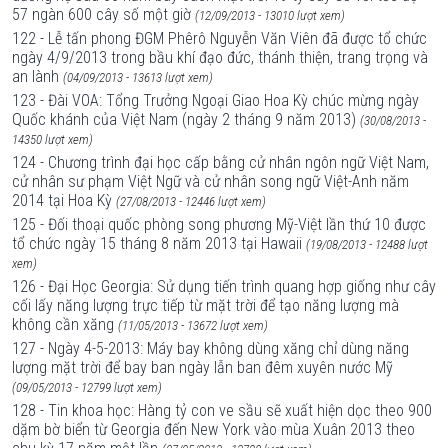
57 ngàn 600 cây số một giờ
(12/09/2013 - 13010 lượt xem)
122 - Lễ tấn phong ĐGM Phêrô Nguyễn Văn Viên đã được tổ chức
ngày 4/9/2013 trong bầu khí đạo đức, thánh thiện, trang trọng và
an lành
(04/09/2013 - 13613 lượt xem)
123 - Đài VOA: Tổng Trưởng Ngoại Giao Hoa Kỳ chúc mừng ngày
Quốc khánh của Việt Nam (ngày 2 tháng 9 năm 2013)
(30/08/2013 -
14350 lượt xem)
124 - Chương trình đại học cấp bằng cử nhân ngôn ngữ Việt Nam,
cử nhân sư phạm Việt Ngữ và cử nhân song ngữ Việt-Anh năm
2014 tại Hoa Kỳ
(27/08/2013 - 12446 lượt xem)
125 - Đối thoại quốc phòng song phương Mỹ-Việt lần thứ 10 được
tổ chức ngày 15 tháng 8 năm 2013 tại Hawaii
(19/08/2013 - 12488 lượt
xem)
126 - Đại Học Georgia: Sử dụng tiến trình quang hợp giống như cây
cối lấy năng lượng trực tiếp từ mặt trời để tạo năng lượng mà
không cần xăng
(11/05/2013 - 13672 lượt xem)
127 - Ngày 4-5-2013: Máy bay không dùng xăng chỉ dùng năng
lượng mặt trời để bay ban ngày lẫn ban đêm xuyên nước Mỹ
(09/05/2013 - 12799 lượt xem)
128 - Tin khoa học: Hàng tỷ con ve sầu sẽ xuất hiện dọc theo 900
dặm bờ biển từ Georgia đến New York vào mùa Xuân 2013 theo