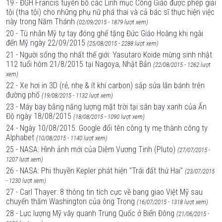
19 - ĐGH Francis tuyên bố các Linh mục Công Giáo được phép giải
tội (tha tội) cho những phụ nữ phá thai và cả bác sĩ thực hiện việc
này trong Năm Thánh
(02/09/2015 - 1879 lượt xem)
20 - Tù nhân Mỹ tự tay đóng ghế tặng Đức Giáo Hoàng khi ngài
đến Mỹ ngày 22/09/2015
(25/08/2015 - 2288 lượt xem)
21 - Người sống thọ nhất thế giới: Yasutaro Koide mừng sinh nhật
112 tuổi hôm 21/8/2015 tại Nagoya, Nhật Bản
(22/08/2015 - 1262 lượt
xem)
22 - Xe hơi in 3D (rẻ, nhẹ & ít khí carbon) sắp sửa lăn bánh trên
đường phố
(19/08/2015 - 1132 lượt xem)
23 - Máy bay bằng năng lượng mặt trời tại sân bay xanh của Ấn
Độ ngày 18/08/2015
(18/08/2015 - 1090 lượt xem)
24 - Ngày 10/08/2015: Google đổi tên công ty mẹ thành công ty
Alphabet
(10/08/2015 - 1140 lượt xem)
25 - NASA: Hình ảnh mới của Diêm Vương Tinh (Pluto)
(27/07/2015 -
1207 lượt xem)
26 - NASA: Phi thuyền Kepler phát hiện "Trái đất thứ Hai"
(23/07/2015
- 1230 lượt xem)
27 - Carl Thayer: 8 thông tin tích cực về bang giao Việt Mỹ sau
chuyến thăm Washington của ông Trọng
(16/07/2015 - 1318 lượt xem)
28 - Lực lượng Mỹ vây quanh Trung Quốc ở Biển Đông
(21/06/2015 -