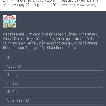
211 - Phi thuyền NASA trị giá 2.5 tỷ mk bắt đầu bay tới Hỏa Tinh
hôm nay, ngày 26 tháng 11 năm 2011
(29/11/2011 - 22234 lượt xem)
Website Nghĩa Sinh được thiết kế và bảo quản bởi Anne Khánh-
Vân và Dominic Huy Thắng. Chúng tôi xin ghi nhận và hồi đáp tất
cả những nhận xét và ý kiến đóng góp của quý vị, kể cả những
thắc mắc cần được giải đáp. Chân thành cảm tạ.
Home
About NS
History
Tin Tức
Nội San
Album Hình NS