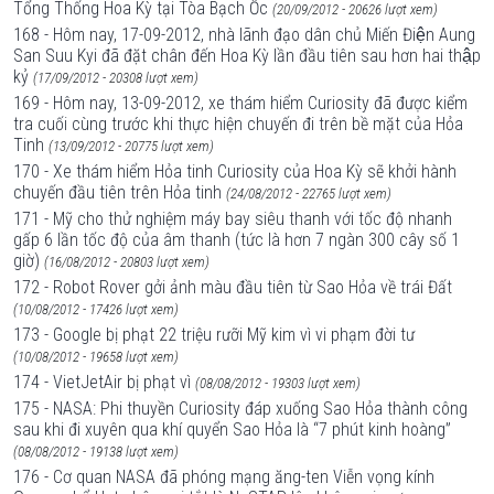
Tổng Thống Hoa Kỳ tại Tòa Bạch Ốc
(20/09/2012 - 20626 lượt xem)
168 - Hôm nay, 17-09-2012, nhà lãnh đạo dân chủ Miến Điện Aung
San Suu Kyi đã đặt chân đến Hoa Kỳ lần đầu tiên sau hơn hai thập
kỷ
(17/09/2012 - 20308 lượt xem)
169 - Hôm nay, 13-09-2012, xe thám hiểm Curiosity đã được kiểm
tra cuối cùng trước khi thực hiện chuyến đi trên bề mặt của Hỏa
Tinh
(13/09/2012 - 20775 lượt xem)
170 - Xe thám hiểm Hỏa tinh Curiosity của Hoa Kỳ sẽ khởi hành
chuyến đầu tiên trên Hỏa tinh
(24/08/2012 - 22765 lượt xem)
171 - Mỹ cho thử nghiệm máy bay siêu thanh với tốc độ nhanh
gấp 6 lần tốc độ của âm thanh (tức là hơn 7 ngàn 300 cây số 1
giờ)
(16/08/2012 - 20803 lượt xem)
172 - Robot Rover gởi ảnh màu đầu tiên từ Sao Hỏa về trái Đất
(10/08/2012 - 17426 lượt xem)
173 - Google bị phạt 22 triệu rưỡi Mỹ kim vì vi phạm đời tư
(10/08/2012 - 19658 lượt xem)
174 - VietJetAir bị phạt vì
(08/08/2012 - 19303 lượt xem)
175 - NASA: Phi thuyền Curiosity đáp xuống Sao Hỏa thành công
sau khi đi xuyên qua khí quyển Sao Hỏa là “7 phút kinh hoàng”
(08/08/2012 - 19138 lượt xem)
176 - Cơ quan NASA đã phóng mạng ăng-ten Viễn vọng kính