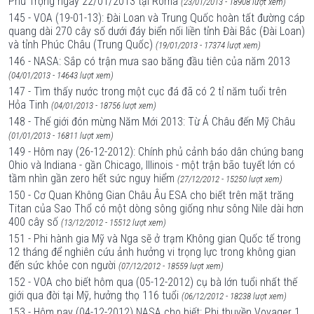
Phú Trọng ngày 22/01/2013 tại Rôma
(23/01/2013 - 18908 lượt xem)
145 - VOA (19-01-13): Đài Loan và Trung Quốc hoàn tất đường cáp
quang dài 270 cây số dưới đáy biển nối liền tỉnh Đài Bắc (Đài Loan)
và tỉnh Phúc Châu (Trung Quốc)
(19/01/2013 - 17374 lượt xem)
146 - NASA: Sắp có trận mưa sao băng đầu tiên của năm 2013
(04/01/2013 - 14643 lượt xem)
147 - Tìm thấy nước trong một cục đá đã có 2 tỉ năm tuổi trên
Hỏa Tinh
(04/01/2013 - 18756 lượt xem)
148 - Thế giới đón mừng Năm Mới 2013: Từ Á Châu đến Mỹ Châu
(01/01/2013 - 16811 lượt xem)
149 - Hôm nay (26-12-2012): Chính phủ cảnh báo dân chúng bang
Ohio và Indiana - gần Chicago, Illinois - một trận bão tuyết lớn có
tầm nhìn gần zero hết sức nguy hiểm
(27/12/2012 - 15250 lượt xem)
150 - Cơ Quan Không Gian Châu Âu ESA cho biết trên mặt trăng
Titan của Sao Thổ có một dòng sông giống như sông Nile dài hơn
400 cây số
(13/12/2012 - 15512 lượt xem)
151 - Phi hành gia Mỹ và Nga sẽ ở trạm Không gian Quốc tế trong
12 tháng để nghiên cứu ảnh hưởng vi trọng lực trong không gian
đến sức khỏe con người
(07/12/2012 - 18559 lượt xem)
152 - VOA cho biết hôm qua (05-12-2012) cụ bà lớn tuổi nhất thế
giới qua đời tại Mỹ, hưởng thọ 116 tuổi
(06/12/2012 - 18238 lượt xem)
153 - Hôm nay (04-12-2012) NASA cho biết: Phi thuyền Voyager 1,