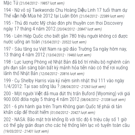
Mặc Tử
(21/04/2012 - 19857 lượt xem)
194 - Nữ võ sỹ Taekwondo Chu Hoàng Diệu Linh 17 tuổi tham dự
Thế vận hội Mùa hè 2012 tại Luân Đôn
(21/04/2012 - 22389 lượt xem)
195 - Thủ đô nước Mỹ chào đón phi thuyền con thoi Discovery
ngày 17 tháng 4 năm 2012
(20/04/2012 - 20847 lượt xem)
196 - Liên Hiệp Quốc cho biết gần 780 triệu người không có được
nước uống an toàn
(15/04/2012 - 20522 lượt xem)
197 - Sáu tăng sư Việt Nam ra giữ đảo Trường Sa ngày hôm nay,
13 tháng 4 năm 2012
(13/04/2012 - 19460 lượt xem)
198 - Lực lượng Phòng vệ Nhật Bản đã bố trí nhiều bộ nghênh cản
phi đạn sẵn sàng bắn bất kỳ mảnh hỏa tiễn nào có thể rơi xuống
lãnh thổ Nhật Bản
(12/04/2012 - 20816 lượt xem)
199 - Cụ Shelby Harris vừa kỷ niệm sinh nhật thứ 111 vào ngày
1/4/2012: Tại sao sống lâu ?
(08/04/2012 - 21263 lượt xem)
200 - Một người Việt đã mua đứt thị trấn Buford (Wyoming) với giá
900.000 đôla ngày 5 tháng 4 năm 2012
(08/04/2012 - 21338 lượt xem)
201 - 6 phi hành gia trên Trạm Không gian Quốc tế phải di tản
khẩn cấp để thoát hiểm
(01/04/2012 - 20427 lượt xem)
202 - NASA: Bão mặt trời khổng lồ với tốc độ 6 triệu cây số 1 giờ
có thể gây gián đoạn cho các hệ thống liên lạc vô tuyến toàn cầu
(19/03/2012 - 21401 lượt xem)