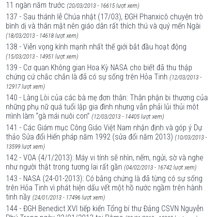
11 ngàn năm trước
(20/03/2013 - 16615 lượt xem)
137 - Sau thánh lễ Chúa nhật (17/03), ĐGH Phanxicô chuyện trò
bình dị và thân mật nên giáo dân rất thích thú và quý mến Ngài
(18/03/2013 - 14618 lượt xem)
138 - Viễn vọng kính mạnh nhất thế giới bắt đầu hoạt động
(15/03/2013 - 14951 lượt xem)
139 - Cơ quan Không gian Hoa Kỳ NASA cho biết đã thu thập
chứng cứ chắc chắn là đã có sự sống trên Hỏa Tinh
(12/03/2013 -
12917 lượt xem)
140 - Làng Lòi của các bà mẹ đơn thân: Thân phận bi thương của
những phụ nữ quá tuổi lập gia đình nhưng vẫn phải lủi thủi môt
mình làm “gà mái nuôi con”
(12/03/2013 - 14405 lượt xem)
141 - Các Giám mục Công Giáo Việt Nam nhận định và góp ý Dự
thảo Sửa đổi Hiến pháp năm 1992 (sửa đổi năm 2013)
(10/03/2013 -
13599 lượt xem)
142 - VOA (4/1/2013): Máy vi tính sẽ nhìn, nếm, ngửi, sờ và nghe
như người thật trong tương lai rất gần
(04/02/2013 - 16742 lượt xem)
143 - NASA (24-01-2013): Có bằng chứng là đã từng có sự sống
trên Hỏa Tinh vì phát hiện dấu vết một hồ nước ngầm trên hành
tinh nầy
(24/01/2013 - 17496 lượt xem)
144 - ĐGH Benedict XVI tiếp kiến Tổng bí thư Đảng CSVN Nguyễn