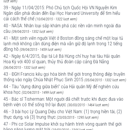
lượt xem)
39 - Ngày 11/04/2015: Phó Chủ tịch Quốc Hội VN Nguyễn Kim
Ngân dẫn phái đoàn đến Đại Học Harvard University để tìm hiểu
cải cách thể chế
(10/04/2015 - 1322 lượt xem)
40 - NASA: Nhân loại sắp khám phá các nền văn minh ngoài địa
cầu
(09/04/2015 - 1352 lượt xem)
41 - Một sinh viên người Việt ở Boston đồng sáng chế một loại tủ
lạnh mới không cần dùng điện mà vẫn giữ độ lạnh trong 12 tiếng
đồng hồ
(09/04/2015 - 1459 lượt xem)
42 - Ngày 6/4/2015, Đại tá Lê Bá Hùng chỉ huy hai tàu Hải quân
Hoa Kỳ với 400 sĩ quan, thủy thủ đoàn cập cảng Đà Nẵng
(06/04/2015 - 1332 lượt xem)
43 - ĐGH Francis kêu gọi hòa bình thế giới trong thông điệp truyền
thống vào ngày Chúa Nhật Phục Sinh 2015
(05/04/2015 - 1332 lượt xem)
44 - Tàu "dựng đứng giữa biển" của Hải quân Mỹ để nghiên cứu
khoa học
(02/04/2015 - 1499 lượt xem)
45 - Bác sĩ Tisherman: Một người đã chết trước khi được đưa vào
bệnh viện có thể sống trở lại được
(30/03/2015 - 1464 lượt xem)
46 - 3 bài học Lý Quang Diệu cho Việt Nam: (1) trọng hiền tài, (2)
thực dụng, và (3) trung thực
(23/03/2015 - 1295 lượt xem)
47 - Phi cơ Solar Impulse khởi sự hành trình vòng quanh thế giới
bằng năng lượng mặt trời
(19/03/2015 - 1344 lượt xem)