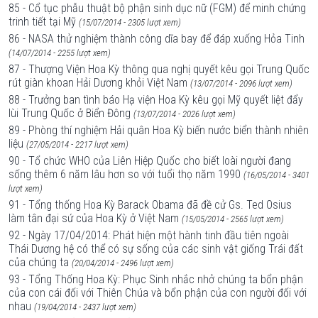
85 - Cổ tục phẫu thuật bộ phận sinh dục nữ (FGM) để minh chứng
trinh tiết tại Mỹ
(15/07/2014 - 2305 lượt xem)
86 - NASA thử nghiệm thành công dĩa bay để đáp xuống Hỏa Tinh
(14/07/2014 - 2255 lượt xem)
87 - Thượng Viện Hoa Kỳ thông qua nghị quyết kêu gọi Trung Quốc
rút giàn khoan Hải Dương khỏi Việt Nam
(13/07/2014 - 2096 lượt xem)
88 - Trưởng ban tình báo Hạ viện Hoa Kỳ kêu gọi Mỹ quyết liệt đẩy
lùi Trung Quốc ở Biển Đông
(13/07/2014 - 2026 lượt xem)
89 - Phòng thí nghiệm Hải quân Hoa Kỳ biến nước biển thành nhiên
liệu
(27/05/2014 - 2217 lượt xem)
90 - Tổ chức WHO của Liên Hiệp Quốc cho biết loài người đang
sống thêm 6 năm lâu hơn so với tuổi thọ năm 1990
(16/05/2014 - 3401
lượt xem)
91 - Tổng thống Hoa Kỳ Barack Obama đã đề cử Gs. Ted Osius
làm tân đại sứ của Hoa Kỳ ở Việt Nam
(15/05/2014 - 2565 lượt xem)
92 - Ngày 17/04/2014: Phát hiện một hành tinh đầu tiên ngoài
Thái Dương hệ có thể có sự sống của các sinh vật giống Trái đất
của chúng ta
(20/04/2014 - 2496 lượt xem)
93 - Tổng Thống Hoa Kỳ: Phục Sinh nhắc nhở chúng ta bổn phận
của con cái đối với Thiên Chúa và bổn phận của con người đối với
nhau
(19/04/2014 - 2437 lượt xem)