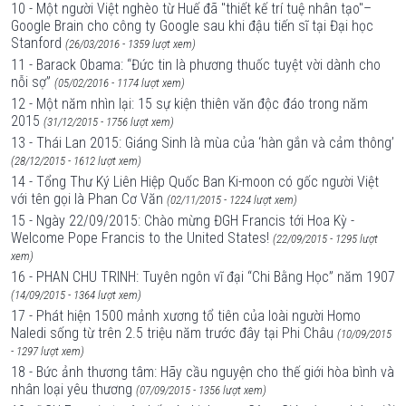
10 - Một người Việt nghèo từ Huế đã "thiết kế trí tuệ nhân tạo"–
Google Brain cho công ty Google sau khi đậu tiến sĩ tại Đại học
Stanford
(26/03/2016 - 1359 lượt xem)
11 - Barack Obama: “Đức tin là phương thuốc tuyệt vời dành cho
nỗi sợ”
(05/02/2016 - 1174 lượt xem)
12 - Một năm nhìn lại: 15 sự kiện thiên văn độc đáo trong năm
2015
(31/12/2015 - 1756 lượt xem)
13 - Thái Lan 2015: Giáng Sinh là mùa của ‘hàn gắn và cảm thông’
(28/12/2015 - 1612 lượt xem)
14 - Tổng Thư Ký Liên Hiệp Quốc Ban Ki-moon có gốc người Việt
với tên gọi là Phan Cơ Văn
(02/11/2015 - 1224 lượt xem)
15 - Ngày 22/09/2015: Chào mừng ĐGH Francis tới Hoa Kỳ -
Welcome Pope Francis to the United States!
(22/09/2015 - 1295 lượt
xem)
16 - PHAN CHU TRINH: Tuyên ngôn vĩ đại “Chi Bằng Học” năm 1907
(14/09/2015 - 1364 lượt xem)
17 - Phát hiện 1500 mảnh xương tổ tiên của loài người Homo
Naledi sống từ trên 2.5 triệu năm trước đây tại Phi Châu
(10/09/2015
- 1297 lượt xem)
18 - Bức ảnh thương tâm: Hãy cầu nguyện cho thế giới hòa bình và
nhân loại yêu thương
(07/09/2015 - 1356 lượt xem)