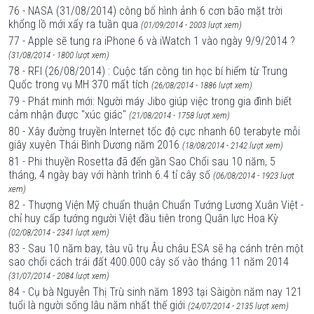
76 - NASA (31/08/2014) công bố hình ảnh 6 cơn bão mặt trời
khổng lồ mới xẩy ra tuần qua
(01/09/2014 - 2003 lượt xem)
77 - Apple sẽ tung ra iPhone 6 và iWatch 1 vào ngày 9/9/2014 ?
(31/08/2014 - 1800 lượt xem)
78 - RFI (26/08/2014) : Cuộc tấn công tin học bí hiểm từ Trung
Quốc trong vụ MH 370 mất tích
(26/08/2014 - 1886 lượt xem)
79 - Phát minh mới: Người máy Jibo giúp việc trong gia đình biết
cảm nhận được "xúc giác"
(21/08/2014 - 1758 lượt xem)
80 - Xây đường truyền Internet tốc độ cực nhanh 60 terabyte mỗi
giây xuyên Thái Bình Dương năm 2016
(18/08/2014 - 2142 lượt xem)
81 - Phi thuyền Rosetta đã đến gần Sao Chổi sau 10 năm, 5
tháng, 4 ngày bay với hành trình 6.4 tỉ cây số
(06/08/2014 - 1923 lượt
xem)
82 - Thượng Viện Mỹ chuẩn thuận Chuẩn Tướng Lương Xuân Việt -
chỉ huy cấp tướng người Việt đầu tiên trong Quân lực Hoa Kỳ
(02/08/2014 - 2341 lượt xem)
83 - Sau 10 năm bay, tàu vũ trụ Âu châu ESA sẽ hạ cánh trên một
sao chổi cách trái đất 400.000 cây số vào tháng 11 năm 2014
(31/07/2014 - 2084 lượt xem)
84 - Cụ bà Nguyễn Thị Trù sinh năm 1893 tại Sàigòn năm nay 121
tuổi là người sống lâu năm nhất thế giới
(24/07/2014 - 2135 lượt xem)