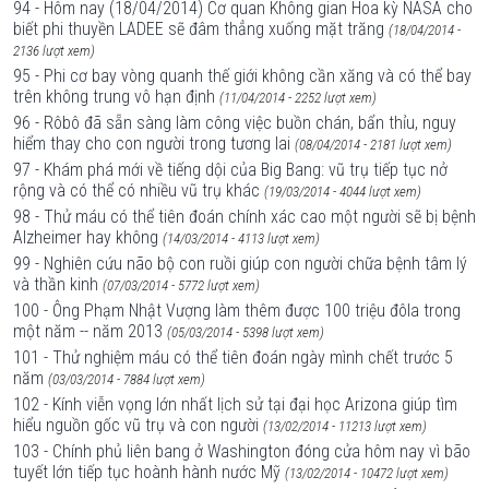
94 - Hôm nay (18/04/2014) Cơ quan Không gian Hoa kỳ NASA cho
biết phi thuyền LADEE sẽ đâm thẳng xuống mặt trăng
(18/04/2014 -
2136 lượt xem)
95 - Phi cơ bay vòng quanh thế giới không cần xăng và có thể bay
trên không trung vô hạn định
(11/04/2014 - 2252 lượt xem)
96 - Rôbô đã sẵn sàng làm công việc buồn chán, bẩn thỉu, nguy
hiểm thay cho con người trong tương lai
(08/04/2014 - 2181 lượt xem)
97 - Khám phá mới về tiếng dội của Big Bang: vũ trụ tiếp tục nở
rộng và có thể có nhiều vũ trụ khác
(19/03/2014 - 4044 lượt xem)
98 - Thử máu có thể tiên đoán chính xác cao một người sẽ bị bệnh
Alzheimer hay không
(14/03/2014 - 4113 lượt xem)
99 - Nghiên cứu não bộ con ruồi giúp con người chữa bệnh tâm lý
và thần kinh
(07/03/2014 - 5772 lượt xem)
100 - Ông Phạm Nhật Vượng làm thêm được 100 triệu đôla trong
một năm -- năm 2013
(05/03/2014 - 5398 lượt xem)
101 - Thử nghiệm máu có thể tiên đoán ngày mình chết trước 5
năm
(03/03/2014 - 7884 lượt xem)
102 - Kính viễn vọng lớn nhất lịch sử tại đại học Arizona giúp tìm
hiểu nguồn gốc vũ trụ và con người
(13/02/2014 - 11213 lượt xem)
103 - Chính phủ liên bang ở Washington đóng cửa hôm nay vì bão
tuyết lớn tiếp tục hoành hành nước Mỹ
(13/02/2014 - 10472 lượt xem)