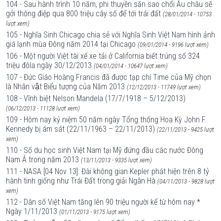
104 - Sau hành trình 10 năm, phi thuyền săn sao chổi Âu châu sẽ
gởi thông điệp qua 800 triệu cây số để tới trái đất
(28/01/2014 - 10753
lượt xem)
105 - Nghĩa Sinh Chicago chia sẻ với Nghĩa Sinh Việt Nam hình ảnh
giá lạnh mùa Đông năm 2014 tại Chicago
(09/01/2014 - 9196 lượt xem)
106 - Một người Việt tài xế xe tải ở California biết trúng số 324
triệu đôla ngày 30/12/2013
(04/01/2014 - 10647 lượt xem)
107 - Đức Giáo Hoàng Francis đã được tạp chí Time của Mỹ chọn
là Nhân vật Biểu tượng của Năm 2013
(12/12/2013 - 11749 lượt xem)
108 - Vĩnh biệt Nelson Mandela (17/7/1918 – 5/12/2013)
(06/12/2013 - 11128 lượt xem)
109 - Hôm nay kỷ niệm 50 năm ngày Tổng thống Hoa Kỳ John F.
Kennedy bị ám sát (22/11/1963 – 22/11/2013)
(22/11/2013 - 9425 lượt
xem)
110 - Số du học sinh Việt Nam tại Mỹ đứng đầu các nước Đông
Nam Á trong năm 2013
(13/11/2013 - 9335 lượt xem)
111 - NASA [04 Nov 13]: Đài không gian Kepler phát hiện trên 8 tỷ
hành tinh giống như Trái Đất trong giải Ngân Hà
(04/11/2013 - 9828 lượt
xem)
112 - Dân số Việt Nam tăng lên 90 triệu người kể từ hôm nay *
Ngày 1/11/2013
(01/11/2013 - 9175 lượt xem)