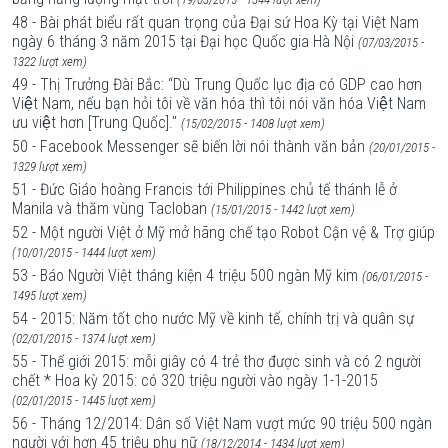
48 - Bài phát biểu rất quan trọng của Đại sứ Hoa Kỳ tại Việt Nam
ngày 6 tháng 3 năm 2015 tại Đại học Quốc gia Hà Nội
(07/03/2015 -
1322 lượt xem)
49 - Thị Trưởng Đài Bắc: “Dù Trung Quốc lục địa có GDP cao hơn
Việt Nam, nếu bạn hỏi tôi về văn hóa thì tôi nói văn hóa Việt Nam
ưu việt hơn [Trung Quốc]."
(15/02/2015 - 1408 lượt xem)
50 - Facebook Messenger sẽ biến lời nói thành văn bản
(20/01/2015 -
1329 lượt xem)
51 - Đức Giáo hoàng Francis tới Philippines chủ tế thánh lễ ở
Manila và thăm vùng Tacloban
(15/01/2015 - 1442 lượt xem)
52 - Một người Việt ở Mỹ mở hãng chế tạo Robot Cận vệ & Trợ giúp
(10/01/2015 - 1444 lượt xem)
53 - Báo Người Việt tháng kiện 4 triệu 500 ngàn Mỹ kim
(06/01/2015 -
1495 lượt xem)
54 - 2015: Năm tốt cho nước Mỹ về kinh tế, chính trị và quân sự
(02/01/2015 - 1374 lượt xem)
55 - Thế giới 2015: mỗi giây có 4 trẻ thơ được sinh và có 2 người
chết * Hoa kỳ 2015: có 320 triệu người vào ngày 1-1-2015
(02/01/2015 - 1445 lượt xem)
56 - Tháng 12/2014: Dân số Việt Nam vượt mức 90 triệu 500 ngàn
người với hơn 45 triệu phụ nữ
(18/12/2014 - 1434 lượt xem)