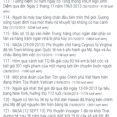
113 - Tưởng niệm 50 năm ngày cố Tổng thống VNCH Ngô Đình
Diệm qua đời: Ngày 2 tháng 11 năm 1963-2013
(30/10/2013 - 9178 lượt
xem)
114 - Người lái máy bay bằng chân đầu tiên trên thế giới: Gương
sống tuyệt đỉnh của một thiếu nữ khuyết tật không có hai cánh
tay
(21/10/2013 - 10248 lượt xem)
115 - Bão số 10 ập vào miền Trung: hàng chục ngàn dân phải sơ
tán và hàng trăm ngàn nhà bị phá hủy
(01/10/2013 - 10804 lượt xem)
116 - NASA (29-09-2013): Phi thuyền chở hàng Cygnus từ Virginia
đã tới Trạm không gian Quốc tế nơi 6 phi hành gia Mỹ, Nga và Âu
châu đang làm việc
(01/10/2013 - 11158 lượt xem)
117 - Hôm qua cảnh sát TQ đã giải cứu 92 trẻ em bị bắt cóc và
bắt giữ 301 nghi phạm của một mạng lưới lớn chuyên buôn người
(28/09/2013 - 11090 lượt xem)
118 - Một phái đoàn của Ban Tôn giáo Chính phủ Việt Nam hiện
đang thăm Tòa thánh Vatican
(19/09/2013 - 11730 lượt xem)
119 - Người già nhất thế giới đã qua đời ngày 13-09-2013 tại tiểu
bang New York, hưởng thọ 112 tuổi
(16/09/2013 - 11776 lượt xem)
120 - Người có tên họ 36 ký tự thổ dân Hawaii đã thắng kiện chính
phủ Mỹ để giữ nguyên tên trên bằng lái
(16/09/2013 - 12631 lượt xem)
121 - NASA (12 SEPT 13): Phi thuyền Voyager 1 đã rời khỏi Thái
dương hệ sau 36 năm bay cách mặt trời 19 tỷ cây số với tốc độ