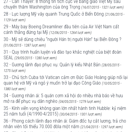
27 - Carl Thayer: 8 thông tin tích cực về bang giao Việt Mỹ sau
chuyến thăm Washington của ông Trọng
(16/07/2015 - 1321 lượt xem)
28 - Lực lượng Mỹ vây quanh Trung Quốc ở Biển Đông
(21/06/2015 -
1129 lượt xem)
29 - Máy bay Boeing Dreamliner đầu tiên của Air Việt Nam cất
cánh thẳng đứng tại Mỹ
(12/06/2015 - 1264 lượt xem)
30 - Mỹ sẽ dùng chiêu “người Hán trị người Hán” tại Biển Đông ?
(01/06/2015 - 1287 lượt xem)
31 - Quy trình huấn luyện và đào tạo khắc nghiệt của biệt đoàn
SEAL
(29/05/2015 - 1280 lượt xem)
32 - Gương lãnh đạo phục vụ: Quản lý kiểu Nhật Bản
(28/05/2015 -
1275 lượt xem)
33 - Chủ tịch Cuba tới Vatican cảm ơn Đức Giáo Hoàng giúp nối lại
quan hệ với Mỹ và ngỏ ý muốn trở lại đạo Công Giáo
(10/05/2015 -
1380 lượt xem)
34 - Gương nhân ái: 5 quán cơm xã hội do nhiều nhà báo về hưu
mở ra để phục vụ dân nghèo
(04/05/2015 - 1279 lượt xem)
35 - Kính viễn vọng không gian lớn nhất hành tinh Hubble: kỷ niệm
25 năm tuổi (4/1990-4/2015)
(30/04/2015 - 1301 lượt xem)
36 - Phong cách lãnh đạo nhân ái: Giám đốc tự cắt lương, trả cho
nhân viên tối thiểu 70.000 đôla một năm
(21/04/2015 - 1297 lượt xem)