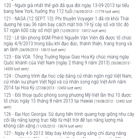
120 - Người già nhất thế giới đã qua đời ngày 13-09-2013 tại tiểu
bang New York, hưởng thọ 112 tuổi
(16/09/2013 - 11779 lượt xem)
121 - NASA (12 SEPT 13): Phi thuyền Voyager 1 đã rời khỏi Thái
dương hệ sau 36 năm bay cách mặt trời 19 tỷ cây số với tốc độ
57 ngàn 600 cây số một giờ
(12/09/2013 - 13012 lượt xem)
122 - Lễ tấn phong ĐGM Phêrô Nguyễn Văn Viên đã được tổ chức
ngày 4/9/2013 trong bầu khí đạo đức, thánh thiện, trang trọng và
an lành
(04/09/2013 - 13615 lượt xem)
123 - Đài VOA: Tổng Trưởng Ngoại Giao Hoa Kỳ chúc mừng ngày
Quốc khánh của Việt Nam (ngày 2 tháng 9 năm 2013)
(30/08/2013 -
14355 lượt xem)
124 - Chương trình đại học cấp bằng cử nhân ngôn ngữ Việt Nam,
cử nhân sư phạm Việt Ngữ và cử nhân song ngữ Việt-Anh năm
2014 tại Hoa Kỳ
(27/08/2013 - 12450 lượt xem)
125 - Đối thoại quốc phòng song phương Mỹ-Việt lần thứ 10 được
tổ chức ngày 15 tháng 8 năm 2013 tại Hawaii
(19/08/2013 - 12492 lượt
xem)
126 - Đại Học Georgia: Sử dụng tiến trình quang hợp giống như cây
cối lấy năng lượng trực tiếp từ mặt trời để tạo năng lượng mà
không cần xăng
(11/05/2013 - 13674 lượt xem)
127 - Ngày 4-5-2013: Máy bay không dùng xăng chỉ dùng năng