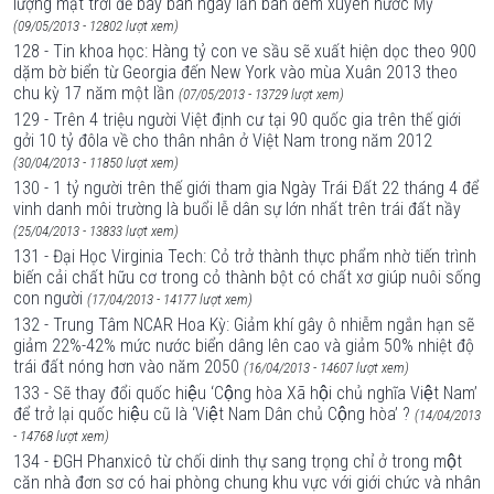
lượng mặt trời để bay ban ngày lẫn ban đêm xuyên nước Mỹ
(09/05/2013 - 12802 lượt xem)
128 - Tin khoa học: Hàng tỷ con ve sầu sẽ xuất hiện dọc theo 900
dặm bờ biển từ Georgia đến New York vào mùa Xuân 2013 theo
chu kỳ 17 năm một lần
(07/05/2013 - 13729 lượt xem)
129 - Trên 4 triệu người Việt định cư tại 90 quốc gia trên thế giới
gởi 10 tỷ đôla về cho thân nhân ở Việt Nam trong năm 2012
(30/04/2013 - 11850 lượt xem)
130 - 1 tỷ người trên thế giới tham gia Ngày Trái Ðất 22 tháng 4 để
vinh danh môi trường là buổi lễ dân sự lớn nhất trên trái đất nầy
(25/04/2013 - 13833 lượt xem)
131 - Đại Học Virginia Tech: Cỏ trở thành thực phẩm nhờ tiến trình
biến cải chất hữu cơ trong cỏ thành bột có chất xơ giúp nuôi sống
con người
(17/04/2013 - 14177 lượt xem)
132 - Trung Tâm NCAR Hoa Kỳ: Giảm khí gây ô nhiễm ngắn hạn sẽ
giảm 22%-42% mức nước biển dâng lên cao và giảm 50% nhiệt độ
trái đất nóng hơn vào năm 2050
(16/04/2013 - 14607 lượt xem)
133 - Sẽ thay đổi quốc hiệu ‘Cộng hòa Xã hội chủ nghĩa Việt Nam’
để trở lại quốc hiệu cũ là ‘Việt Nam Dân chủ Cộng hòa’ ?
(14/04/2013
- 14768 lượt xem)
134 - ĐGH Phanxicô từ chối dinh thự sang trọng chỉ ở trong một
căn nhà đơn sơ có hai phòng chung khu vực với giới chức và nhân