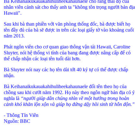
Bà Keihanaikukauakahihuliheekahaunaele cho rằng thái độ của
nhân viên cảnh sát cho thấy anh ta "không tôn trọng người bản địa
Hawaii
".
Sau khi bà than phiền với văn phòng thống đốc, bà được biết họ
tên đầy đủ của bà sẽ được in trên các loại giấy tờ vào khoảng cuối
năm 2013.
Phát ngôn viên cho cơ quan giao thông vận tải
Hawaii
, Caroline
Sluyter, nói hệ thống vi tính của bang đang được nâng cấp để có
thể chấp nhận các loại tên tuổi dài hơn.
Bà Sluyter nói nay các họ tên dài tới 40 ký tự có thể được chấp
nhận.
Bà Keihanaikukauakahihuliheekahaunaele đổi tên theo họ của
chồng sau khi cưới năm 1992. Họ này theo ngôn ngữ bản địa có ý
nghĩa là
“người giúp dân chúng nhìn về một hướng trong hoàn
cảnh khó khăn lộn xộn và giúp họ đứng dậy hồi sinh từ hỗn độn.”
- Thông Tín Viên
Nguồn: BBC