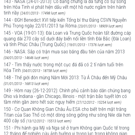
143 - NASA (24-01-2013): Có bằng chứng là đã từng có sự sống
trên Hỏa Tinh vì phát hiện dấu vết một hồ nước ngầm trên hành
tinh nầy
(24/01/2013 - 17498 lượt xem)
144 - ĐGH Benedict XVI tiếp kiến Tổng bí thư Đảng CSVN Nguyễn
Phú Trọng ngày 22/01/2013 tại Rôma
(23/01/2013 - 18909 lượt xem)
145 - VOA (19-01-13): Đài Loan và Trung Quốc hoàn tất đường cáp
quang dài 270 cây số dưới đáy biển nối liền tỉnh Đài Bắc (Đài Loan)
và tỉnh Phúc Châu (Trung Quốc)
(19/01/2013 - 17376 lượt xem)
146 - NASA: Sắp có trận mưa sao băng đầu tiên của năm 2013
(04/01/2013 - 14646 lượt xem)
147 - Tìm thấy nước trong một cục đá đã có 2 tỉ năm tuổi trên
Hỏa Tinh
(04/01/2013 - 18758 lượt xem)
148 - Thế giới đón mừng Năm Mới 2013: Từ Á Châu đến Mỹ Châu
(01/01/2013 - 16813 lượt xem)
149 - Hôm nay (26-12-2012): Chính phủ cảnh báo dân chúng bang
Ohio và Indiana - gần Chicago, Illinois - một trận bão tuyết lớn có
tầm nhìn gần zero hết sức nguy hiểm
(27/12/2012 - 15254 lượt xem)
150 - Cơ Quan Không Gian Châu Âu ESA cho biết trên mặt trăng
Titan của Sao Thổ có một dòng sông giống như sông Nile dài hơn
400 cây số
(13/12/2012 - 15513 lượt xem)
151 - Phi hành gia Mỹ và Nga sẽ ở trạm Không gian Quốc tế trong
12 tháng để nghiên cứu ảnh hưởng vi trọng lực trong không gian