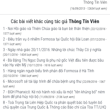
Thông Tín Viên
(16/09/2013 - 12634 lượt xem)
Các bài viết khác cùng tác giả
Thông Tín Viên
1 - Nơi Hồi giáo và Thiên Chúa giáo là bạn bè thân thiện
(22/12/2016 -
1577 lượt xem)
2 - Điều trần vụ ô nhiễm Formosa tại Quốc hội Đài Loan
(07/12/2016 -
1371 lượt xem)
3 - Ngày nhà giáo 20/11/2016: Những lời chúc Thầy Cô ý nghĩa
(20/11/2016 - 1434 lượt xem)
4 - Bà Đặng Thị Ngọc Dung là phụ nữ gốc Việt đầu tiên được bầu
vào Hạ viện Mỹ
(10/11/2016 - 1616 lượt xem)
5 - Hàng ngàn người biểu tình phản đối Formosa ở Hà Tĩnh
(02/10/2016 - 1366 lượt xem)
6 - Microsoft sẽ tái lập trình để chữa bệnh ung thư
(22/09/2016 - 1367
lượt xem)
7 - ĐGH Phanxicô: Kẻ nói hành nói xấu là một “tên khủng bố” ném
bom để phá hủy nội bộ
(11/09/2016 - 2136 lượt xem)
8 - Toà Trọng tài Liên Hiệp Quốc ra phán quyết bác bỏ tuyên bố
chủ quyền của Trung Quốc & Thông cáo Báo chí của Tòa TT/LHQ