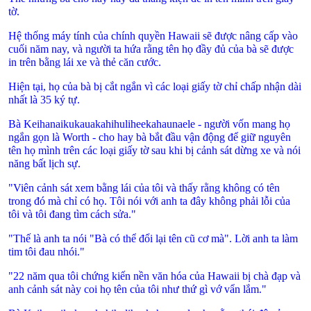
tờ.
Hệ thống máy tính của chính quyền
Hawaii
sẽ được nâng cấp vào
cuối năm nay, và người ta hứa rằng tên họ đầy đủ của bà sẽ được
in trên bằng lái xe và thẻ căn cước.
Hiện tại, họ của bà bị cắt ngắn vì các loại giấy tờ chỉ chấp nhận dài
nhất là 35 ký tự.
Bà Keihanaikukauakahihuliheekahaunaele - người vốn mang họ
ngắn gọn là Worth - cho hay bà bắt đầu vận động để giữ nguyên
tên họ mình trên các loại giấy tờ sau khi bị cảnh sát dừng xe và nói
năng bất lịch sự.
"Viên cảnh sát xem bằng lái của tôi và thấy rằng không có tên
trong đó mà chỉ có họ. Tôi nói với anh ta đây không phải lỗi của
tôi và tôi đang tìm cách sửa."
"Thế là anh ta nói "Bà có thể đổi lại tên cũ cơ mà". Lời anh ta làm
tim tôi đau nhói."
"22 năm qua tôi chứng kiến nền văn hóa của
Hawaii
bị chà đạp và
anh cảnh sát này coi họ tên của tôi như thứ gì vớ vẩn lắm."