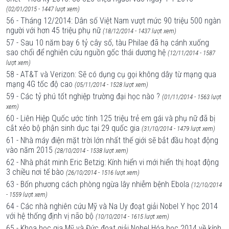
(02/01/2015 - 1447 lượt xem)
56 - Tháng 12/2014: Dân số Việt Nam vượt mức 90 triệu 500 ngàn
người với hơn 45 triệu phụ nữ
(18/12/2014 - 1437 lượt xem)
57 - Sau 10 năm bay 6 tỷ cây số, tàu Philae đã hạ cánh xuống
sao chổi để nghiên cứu nguồn gốc thái dương hệ
(12/11/2014 - 1587
lượt xem)
58 - AT&T và Verizon: Sẽ có dụng cụ gọi không dây từ mạng qua
mạng 4G tốc độ cao
(05/11/2014 - 1528 lượt xem)
59 - Các tỷ phú tốt nghiệp trường đại học nào ?
(01/11/2014 - 1563 lượt
xem)
60 - Liên Hiệp Quốc ước tính 125 triệu trẻ em gái và phụ nữ đã bị
cắt xẻo bộ phận sinh dục tại 29 quốc gia
(31/10/2014 - 1479 lượt xem)
61 - Nhà máy điện mặt trời lớn nhất thế giới sẽ bắt đầu hoạt động
vào năm 2015
(28/10/2014 - 1538 lượt xem)
62 - Nhà phát minh Eric Betzig: Kính hiển vi mới hiển thị hoạt động
3 chiều nơi tế bào
(26/10/2014 - 1516 lượt xem)
63 - Bốn phương cách phòng ngừa lây nhiễm bệnh Ebola
(12/10/2014
- 1559 lượt xem)
64 - Các nhà nghiên cứu Mỹ và Na Uy đoạt giải Nobel Y học 2014
với hệ thống định vị não bộ
(10/10/2014 - 1615 lượt xem)
65 - Khoa học gia Mỹ và Đức đoạt giải Nobel Hóa học 2014 về kính