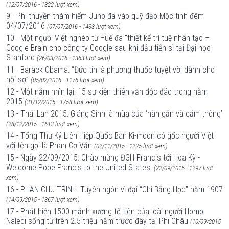
(12/07/2016 - 1322 lượt xem)
9 - Phi thuyền thám hiểm Juno đã vào quỹ đạo Mộc tinh đêm
04/07/2016
(07/07/2016 - 1433 lượt xem)
10 - Một người Việt nghèo từ Huế đã "thiết kế trí tuệ nhân tạo"–
Google Brain cho công ty Google sau khi đậu tiến sĩ tại Đại học
Stanford
(26/03/2016 - 1363 lượt xem)
11 - Barack Obama: “Đức tin là phương thuốc tuyệt vời dành cho
nỗi sợ”
(05/02/2016 - 1176 lượt xem)
12 - Một năm nhìn lại: 15 sự kiện thiên văn độc đáo trong năm
2015
(31/12/2015 - 1758 lượt xem)
13 - Thái Lan 2015: Giáng Sinh là mùa của ‘hàn gắn và cảm thông’
(28/12/2015 - 1613 lượt xem)
14 - Tổng Thư Ký Liên Hiệp Quốc Ban Ki-moon có gốc người Việt
với tên gọi là Phan Cơ Văn
(02/11/2015 - 1225 lượt xem)
15 - Ngày 22/09/2015: Chào mừng ĐGH Francis tới Hoa Kỳ -
Welcome Pope Francis to the United States!
(22/09/2015 - 1297 lượt
xem)
16 - PHAN CHU TRINH: Tuyên ngôn vĩ đại “Chi Bằng Học” năm 1907
(14/09/2015 - 1367 lượt xem)
17 - Phát hiện 1500 mảnh xương tổ tiên của loài người Homo
Naledi sống từ trên 2.5 triệu năm trước đây tại Phi Châu
(10/09/2015