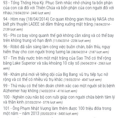
93 - Tổng Thống Hoa Kỳ: Phục Sinh nhắc nhở chúng ta bổn phận
của con cái đối với Thiên Chúa và bổn phận của con người đối với
nhau
(19/04/2014 - 2440 lượt xem)
94 - Hôm nay (18/04/2014) Cơ quan Không gian Hoa kỳ NASA cho
biết phi thuyền LADEE sẽ đâm thẳng xuống mặt trăng
(18/04/2014 -
2139 lượt xem)
95 - Phi cơ bay vòng quanh thế giới không cần xăng và có thể bay
trên không trung vô hạn định
(11/04/2014 - 2256 lượt xem)
96 - Rôbô đã sẵn sàng làm công việc buồn chán, bẩn thỉu, nguy
hiểm thay cho con người trong tương lai
(08/04/2014 - 2187 lượt xem)
97 - Tìm thấy nước trên một mặt trăng của Sao Thổ có thể rộng
bằng Lake Superior và sâu khoảng 10 cây số
(04/04/2014 - 2563 lượt
xem)
98 - Khám phá mới về tiếng dội của Big Bang: vũ trụ tiếp tục nở
rộng và có thể có nhiều vũ trụ khác
(19/03/2014 - 4047 lượt xem)
99 - Thử máu có thể tiên đoán chính xác cao một người sẽ bị bệnh
Alzheimer hay không
(14/03/2014 - 4116 lượt xem)
100 - Nghiên cứu não bộ con ruồi giúp con người chữa bệnh tâm lý
và thần kinh
(07/03/2014 - 5776 lượt xem)
101 - Ông Phạm Nhật Vượng làm thêm được 100 triệu đôla trong
một năm -- năm 2013
(05/03/2014 - 5400 lượt xem)