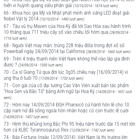
hiển vi huỳnh quang siêu phân giải
(10/10/2014 - 1674 lượt xem)
66 - Khoa học gia Mỹ và Nhật phát minh ánh sáng LED đoạt giải
Nobel Vật lý 2014
(10/10/2014 - 1490 lượt xem)
67 - Tàu vũ trụ Maven của Hoa Kỳ đã tới Sao Hỏa sau hành trình
10 tháng qua 711 triệu cây số vào chiều tối hôm qua
(28/09/2014 -
1716 lượt xem)
68 - Người Việt may mắn: trúng 228 triệu đôla trong đợt xổ số
Powerball ngày 24/09/2014 tại California
(28/09/2014 - 1660 lượt xem)
69 - Trên 4 triệu thanh niên Việt Nam không thể nào lập gia đình
đươc ?
(24/09/2014 - 1593 lượt xem)
70 - Ca sĩ Giang Tử qua đời lúc 3g35 chiều nay (16/09/2014) vì
ung thư ở tuổi 70
(17/09/2014 - 1733 lượt xem)
71 - Con gái của cố đại tướng Cao Văn Viên xuất bản tác phẩm
“Hoa Sen và Bão Tố” bằng Anh ngữ tại Hoa Kỳ
(14/09/2014 - 1651 lượt
xem)
72 - Hôm nay 14/09/2014 ĐGH Phanxicô cử hành hôn lễ cho 10
cặp nam nữ đã sống ngoài hôn nhân hoặc có con trước lễ cưới
(14/09/2014 - 1457 lượt xem)
73 - Hình thù khủng long Bắc Phi 95 triệu năm trước dài 15 mét lớn
hơn cả KLBC Tyrannosaurus Rex
(12/09/2014 - 1742 lượt xem)
74 - Báo Fortune (ngày 12/09/2014): Việt Nam là thị trường lớn