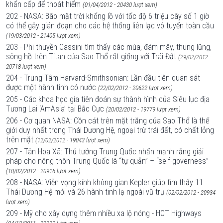
khẩn cấp để thoát hiểm
(01/04/2012 - 20430 lượt xem)
202 - NASA: Bão mặt trời khổng lồ với tốc độ 6 triệu cây số 1 giờ
có thể gây gián đoạn cho các hệ thống liên lạc vô tuyến toàn cầu
(19/03/2012 - 21405 lượt xem)
203 - Phi thuyền Cassini tìm thấy các mùa, đám mây, thung lũng,
sông hồ trên Titan của Sao Thổ rất giống với Trái Đất
(29/02/2012 -
20718 lượt xem)
204 - Trung Tâm Harvard-Smithsonian: Lần đầu tiên quan sát
được một hành tinh có nước
(22/02/2012 - 20622 lượt xem)
205 - Các khoa học gia tiên đoán sự thành hình của Siêu lục địa
Tương Lai ‘AmAsia’ tại Bắc Cực
(20/02/2012 - 19779 lượt xem)
206 - Cơ quan NASA: Cồn cát trên mặt trăng của Sao Thổ là thế
giới duy nhất trong Thái Dương Hệ, ngoại trừ trái đất, có chất lỏng
trên mặt
(12/02/2012 - 19043 lượt xem)
207 - Tân Hoa Xã: Thủ tướng Trung Quốc nhấn mạnh rằng giải
pháp cho nông thôn Trung Quốc là “tự quản” – “self-governess”
(10/02/2012 - 20916 lượt xem)
208 - NASA: Viễn vọng kính không gian Kepler giúp tìm thấy 11
Thái Dương Hệ mới và 26 hành tinh lạ ngoài vũ trụ
(02/02/2012 - 20934
lượt xem)
209 - Mỹ cho xây dựng thêm nhiều xa lộ nóng - HOT Highways