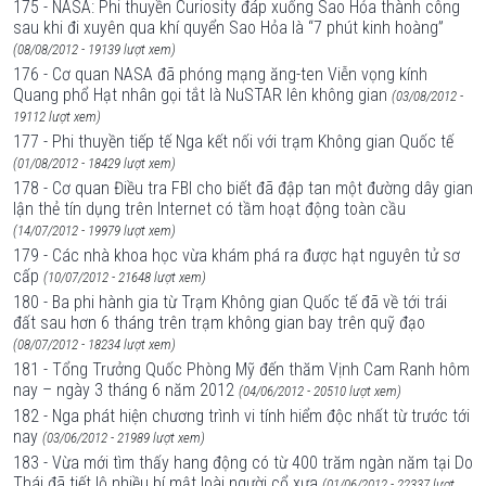
175 - NASA: Phi thuyền Curiosity đáp xuống Sao Hỏa thành công
sau khi đi xuyên qua khí quyển Sao Hỏa là “7 phút kinh hoàng”
(08/08/2012 - 19139 lượt xem)
176 - Cơ quan NASA đã phóng mạng ăng-ten Viễn vọng kính
Quang phổ Hạt nhân gọi tắt là NuSTAR lên không gian
(03/08/2012 -
19112 lượt xem)
177 - Phi thuyền tiếp tế Nga kết nối với trạm Không gian Quốc tế
(01/08/2012 - 18429 lượt xem)
178 - Cơ quan Điều tra FBI cho biết đã đập tan một đường dây gian
lận thẻ tín dụng trên Internet có tầm hoạt động toàn cầu
(14/07/2012 - 19979 lượt xem)
179 - Các nhà khoa học vừa khám phá ra được hạt nguyên tử sơ
cấp
(10/07/2012 - 21648 lượt xem)
180 - Ba phi hành gia từ Trạm Không gian Quốc tế đã về tới trái
đất sau hơn 6 tháng trên trạm không gian bay trên quỹ đạo
(08/07/2012 - 18234 lượt xem)
181 - Tổng Trưởng Quốc Phòng Mỹ đến thăm Vịnh Cam Ranh hôm
nay – ngày 3 tháng 6 năm 2012
(04/06/2012 - 20510 lượt xem)
182 - Nga phát hiện chương trình vi tính hiểm độc nhất từ trước tới
nay
(03/06/2012 - 21989 lượt xem)
183 - Vừa mới tìm thấy hang động có từ 400 trăm ngàn năm tại Do
Thái đã tiết lộ nhiều bí mật loài người cổ xưa
(01/06/2012 - 22337 lượt