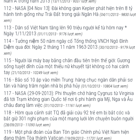
Nam Á trong năm 2013
(13/11/2013 - 9337 lượt xem)
112 - NASA [04 Nov 13]: Đài không gian Kepler phát hiện trên 8 tỷ
hành tinh giống như Trái Đất trong giải Ngân Hà
(04/11/2013 - 9830 lượt
xem)
113 - Dân số Việt Nam tăng lên 90 triệu người kể từ hôm nay *
Ngày 1/11/2013
(01/11/2013 - 9176 lượt xem)
114 - Tưởng niệm 50 năm ngày cố Tổng thống VNCH Ngô Đình
Diệm qua đời: Ngày 2 tháng 11 năm 1963-2013
(30/10/2013 - 9179 lượt
xem)
115 - Người lái máy bay bằng chân đầu tiên trên thế giới: Gương
sống tuyệt đỉnh của một thiếu nữ khuyết tật không có hai cánh
tay
(21/10/2013 - 10249 lượt xem)
116 - Bão số 10 ập vào miền Trung: hàng chục ngàn dân phải sơ
tán và hàng trăm ngàn nhà bị phá hủy
(01/10/2013 - 10804 lượt xem)
117 - NASA (29-09-2013): Phi thuyền chở hàng Cygnus từ Virginia
đã tới Trạm không gian Quốc tế nơi 6 phi hành gia Mỹ, Nga và Âu
châu đang làm việc
(01/10/2013 - 11161 lượt xem)
118 - Hôm qua cảnh sát TQ đã giải cứu 92 trẻ em bị bắt cóc và
bắt giữ 301 nghi phạm của một mạng lưới lớn chuyên buôn người
(28/09/2013 - 11093 lượt xem)
119 - Một phái đoàn của Ban Tôn giáo Chính phủ Việt Nam hiện
đang thăm Tòa thánh Vatican
(19/09/2013 - 11731 lượt xem)