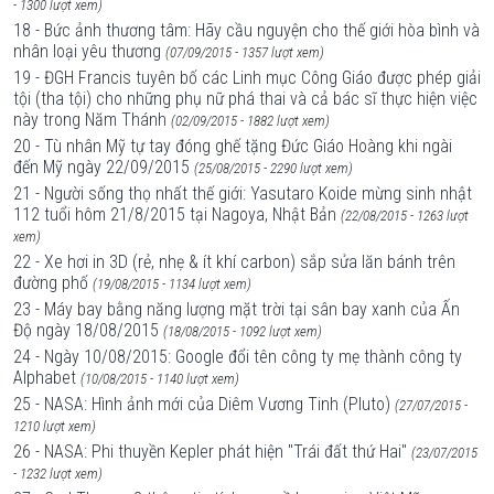
- 1300 lượt xem)
18 - Bức ảnh thương tâm: Hãy cầu nguyện cho thế giới hòa bình và
nhân loại yêu thương
(07/09/2015 - 1357 lượt xem)
19 - ĐGH Francis tuyên bố các Linh mục Công Giáo được phép giải
tội (tha tội) cho những phụ nữ phá thai và cả bác sĩ thực hiện việc
này trong Năm Thánh
(02/09/2015 - 1882 lượt xem)
20 - Tù nhân Mỹ tự tay đóng ghế tặng Đức Giáo Hoàng khi ngài
đến Mỹ ngày 22/09/2015
(25/08/2015 - 2290 lượt xem)
21 - Người sống thọ nhất thế giới: Yasutaro Koide mừng sinh nhật
112 tuổi hôm 21/8/2015 tại Nagoya, Nhật Bản
(22/08/2015 - 1263 lượt
xem)
22 - Xe hơi in 3D (rẻ, nhẹ & ít khí carbon) sắp sửa lăn bánh trên
đường phố
(19/08/2015 - 1134 lượt xem)
23 - Máy bay bằng năng lượng mặt trời tại sân bay xanh của Ấn
Độ ngày 18/08/2015
(18/08/2015 - 1092 lượt xem)
24 - Ngày 10/08/2015: Google đổi tên công ty mẹ thành công ty
Alphabet
(10/08/2015 - 1140 lượt xem)
25 - NASA: Hình ảnh mới của Diêm Vương Tinh (Pluto)
(27/07/2015 -
1210 lượt xem)
26 - NASA: Phi thuyền Kepler phát hiện "Trái đất thứ Hai"
(23/07/2015
- 1232 lượt xem)