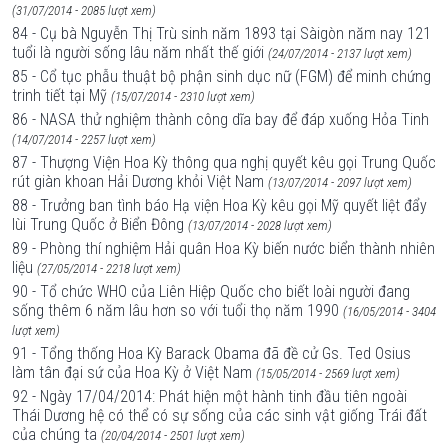
(31/07/2014 - 2085 lượt xem)
84 - Cụ bà Nguyễn Thị Trù sinh năm 1893 tại Sàigòn năm nay 121
tuổi là người sống lâu năm nhất thế giới
(24/07/2014 - 2137 lượt xem)
85 - Cổ tục phẫu thuật bộ phận sinh dục nữ (FGM) để minh chứng
trinh tiết tại Mỹ
(15/07/2014 - 2310 lượt xem)
86 - NASA thử nghiệm thành công dĩa bay để đáp xuống Hỏa Tinh
(14/07/2014 - 2257 lượt xem)
87 - Thượng Viện Hoa Kỳ thông qua nghị quyết kêu gọi Trung Quốc
rút giàn khoan Hải Dương khỏi Việt Nam
(13/07/2014 - 2097 lượt xem)
88 - Trưởng ban tình báo Hạ viện Hoa Kỳ kêu gọi Mỹ quyết liệt đẩy
lùi Trung Quốc ở Biển Đông
(13/07/2014 - 2028 lượt xem)
89 - Phòng thí nghiệm Hải quân Hoa Kỳ biến nước biển thành nhiên
liệu
(27/05/2014 - 2218 lượt xem)
90 - Tổ chức WHO của Liên Hiệp Quốc cho biết loài người đang
sống thêm 6 năm lâu hơn so với tuổi thọ năm 1990
(16/05/2014 - 3404
lượt xem)
91 - Tổng thống Hoa Kỳ Barack Obama đã đề cử Gs. Ted Osius
làm tân đại sứ của Hoa Kỳ ở Việt Nam
(15/05/2014 - 2569 lượt xem)
92 - Ngày 17/04/2014: Phát hiện một hành tinh đầu tiên ngoài
Thái Dương hệ có thể có sự sống của các sinh vật giống Trái đất
của chúng ta
(20/04/2014 - 2501 lượt xem)