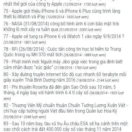
nhất thế giới của công ty Apple
(12/09/2014 - 1730 lượt xem)
75 - Apple giới thiệu iPhone 6 và iPhone 6 Plus cùng trình làng
thiết bị iWatch và iPay
(10/09/2014 - 1635 lượt xem)
76 - NASA (31/08/2014) công bố hình ảnh 6 cơn bão mặt trời
khổng lồ mới xẩy ra tuần qua
(01/09/2014 - 2005 lượt xem)
77 - Apple sẽ tung ra iPhone 6 và iWatch 1 vào ngày 9/9/2014 ?
(31/08/2014 - 1801 lượt xem)
78 - RFI (26/08/2014) : Cuộc tấn công tin học bí hiểm từ Trung
Quốc trong vụ MH 370 mất tích
(26/08/2014 - 1889 lượt xem)
79 - Phát minh mới: Người máy Jibo giúp việc trong gia đình biết
cảm nhận được "xúc giác"
(21/08/2014 - 1760 lượt xem)
80 - Xây đường truyền Internet tốc độ cực nhanh 60 terabyte mỗi
giây xuyên Thái Bình Dương năm 2016
(18/08/2014 - 2144 lượt xem)
81 - Phi thuyền Rosetta đã đến gần Sao Chổi sau 10 năm, 5
tháng, 4 ngày bay với hành trình 6.4 tỉ cây số
(06/08/2014 - 1925 lượt
xem)
82 - Thượng Viện Mỹ chuẩn thuận Chuẩn Tướng Lương Xuân Việt -
chỉ huy cấp tướng người Việt đầu tiên trong Quân lực Hoa Kỳ
(02/08/2014 - 2348 lượt xem)
83 - Sau 10 năm bay, tàu vũ trụ Âu châu ESA sẽ hạ cánh trên một
sao chổi cách trái đất 400.000 cây số vào tháng 11 năm 2014