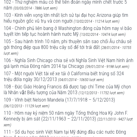
102 - Thử nghiệm máu có thể tiên đoán ngày mình chết trước 5
năm
(03/03/2014 - 7886 lượt xem)
103 - Kính viễn vọng lớn nhất lịch sử tại đại học Arizona giúp tìm
hiểu nguồn gốc vũ trụ và con người
(13/02/2014 - 11214 lượt xem)
104 - Chính phủ liên bang ở Washington đóng cửa hôm nay vì bão
tuyết lớn tiếp tục hoành hành nước Mỹ
(13/02/2014 - 10474 lượt xem)
105 - Sau hành trình 10 năm, phi thuyền săn sao chổi Âu châu sẽ
gởi thông điệp qua 800 triệu cây số để tới trái đất
(28/01/2014 - 10755
lượt xem)
106 - Nghĩa Sinh Chicago chia sẻ với Nghĩa Sinh Việt Nam hình ảnh
giá lạnh mùa Đông năm 2014 tại Chicago
(09/01/2014 - 9198 lượt xem)
107 - Một người Việt tài xế xe tải ở California biết trúng số 324
triệu đôla ngày 30/12/2013
(04/01/2014 - 10650 lượt xem)
108 - Đức Giáo Hoàng Francis đã được tạp chí Time của Mỹ chọn
là Nhân vật Biểu tượng của Năm 2013
(12/12/2013 - 11752 lượt xem)
109 - Vĩnh biệt Nelson Mandela (17/7/1918 – 5/12/2013)
(06/12/2013 - 11129 lượt xem)
110 - Hôm nay kỷ niệm 50 năm ngày Tổng thống Hoa Kỳ John F.
Kennedy bị ám sát (22/11/1963 – 22/11/2013)
(22/11/2013 - 9427 lượt
xem)
111 - Số du học sinh Việt Nam tại Mỹ đứng đầu các nước Đông