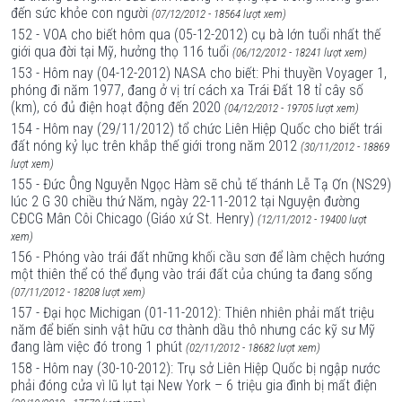
đến sức khỏe con người
(07/12/2012 - 18564 lượt xem)
152 - VOA cho biết hôm qua (05-12-2012) cụ bà lớn tuổi nhất thế
giới qua đời tại Mỹ, hưởng thọ 116 tuổi
(06/12/2012 - 18241 lượt xem)
153 - Hôm nay (04-12-2012) NASA cho biết: Phi thuyền Voyager 1,
phóng đi năm 1977, đang ở vị trí cách xa Trái Đất 18 tỉ cây số
(km), có đủ điện hoạt động đến 2020
(04/12/2012 - 19705 lượt xem)
154 - Hôm nay (29/11/2012) tổ chức Liên Hiệp Quốc cho biết trái
đất nóng kỷ lục trên khắp thế giới trong năm 2012
(30/11/2012 - 18869
lượt xem)
155 - Đức Ông Nguyễn Ngọc Hàm sẽ chủ tế thánh Lễ Tạ Ơn (NS29)
lúc 2 G 30 chiều thứ Năm, ngày 22-11-2012 tại Nguyện đường
CĐCG Mân Côi Chicago (Giáo xứ St. Henry)
(12/11/2012 - 19400 lượt
xem)
156 - Phóng vào trái đất những khối cầu sơn để làm chệch hướng
một thiên thể có thể đụng vào trái đất của chúng ta đang sống
(07/11/2012 - 18208 lượt xem)
157 - Đại học Michigan (01-11-2012): Thiên nhiên phải mất triệu
năm để biến sinh vật hữu cơ thành dầu thô nhưng các kỹ sư Mỹ
đang làm việc đó trong 1 phút
(02/11/2012 - 18682 lượt xem)
158 - Hôm nay (30-10-2012): Trụ sở Liên Hiệp Quốc bị ngập nước
phải đóng cửa vì lũ lụt tại New York – 6 triệu gia đình bị mất điện