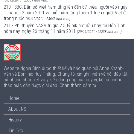
(04/12/2011 - 23339 lượt xem)
210 - BBC: Dân số Việt Nam tăng lên đến 87 triệu người vào ngày
1 tháng 12 năm 2011 và mỗi năm tăng thêm 1 triệu người Việt ở
trong nước
(01/12/2011 - 23643 lượt xem)
211 - Phi thuyền NASA trị giá 2.5 tỷ mk bắt đầu bay tới Hỏa Tinh
hôm nay, ngày 26 tháng 11 năm 2011
(29/11/2011 - 22238 lượt xem)
Website Nghĩa Sinh được thiết kế và bảo quản bởi Anne Khánh-
Vân và Dominic Huy Thắng. Chúng tôi xin ghi nhận và hồi đáp tất
cả những nhận xét và ý kiến đóng góp của quý vị, kể cả những
thắc mắc cần được giải đáp. Chân thành cảm tạ.
Home
About NS
History
Tin Tức