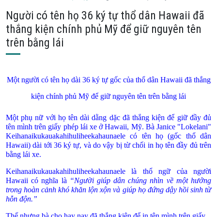
Người có tên họ 36 ký tự thổ dân Hawaii đã
thắng kiện chính phủ Mỹ để giữ nguyên tên
trên bằng lái
Một người có tên họ dài 36 ký tự gốc của thổ dân Hawaii đã thắng
kiện chính phủ Mỹ để giữ nguyên tên trên bằng lái
Một phụ nữ với họ tên dài dằng dặc đã thắng kiện để giữ đầy đủ
tên mình trên giấy phép lái xe ở
Hawaii
, Mỹ.
Bà Janice "Lokelani"
Keihanaikukauakahihuliheekahaunaele có tên họ (gốc thổ dân
Hawaii) dài tới 36 ký tự, và do vậy bị từ chối in họ tên đầy đủ trên
bằng lái xe.
Keihanaikukauakahihuliheekahaunaele là thổ ngữ của người
Hawaii
có nghĩa là
“Người giúp dân chúng nhìn về một hướng
trong hoàn cảnh khó khăn lộn xộn và giúp họ đứng dậy hồi sinh từ
hỗn độn.”
Thế nhưng bà cho hay nay đã thắng kiện để in tên mình trên giấy