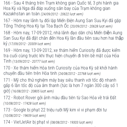
166 - Sau 4 tháng trên Trạm không gian Quốc tế, 3 phi hành gia
Hoa Kỳ và Nga đã đáp xuống sân bay của Trạm không gian
Kazakhstan an toàn
(24/09/2012 - 20622 lượt xem)
167 - Hôm nay lãnh tụ đối lập Miến Điện Aung San Suu Kyi đã gặp
Tổng Thống Hoa Kỳ tại Tòa Bạch Ốc
(20/09/2012 - 20628 lượt xem)
168 - Hôm nay, 17-09-2012, nhà lãnh đạo dân chủ Miến Điện Aung
San Suu Kyi đã đặt chân đến Hoa Kỳ lần đầu tiên sau hơn hai thập
kỷ
(17/09/2012 - 20309 lượt xem)
169 - Hôm nay, 13-09-2012, xe thám hiểm Curiosity đã được kiểm
tra cuối cùng trước khi thực hiện chuyến đi trên bề mặt của Hỏa
Tinh
(13/09/2012 - 20777 lượt xem)
170 - Xe thám hiểm Hỏa tinh Curiosity của Hoa Kỳ sẽ khởi hành
chuyến đầu tiên trên Hỏa tinh
(24/08/2012 - 22768 lượt xem)
171 - Mỹ cho thử nghiệm máy bay siêu thanh với tốc độ nhanh
gấp 6 lần tốc độ của âm thanh (tức là hơn 7 ngàn 300 cây số 1
giờ)
(16/08/2012 - 20805 lượt xem)
172 - Robot Rover gởi ảnh màu đầu tiên từ Sao Hỏa về trái Đất
(10/08/2012 - 17428 lượt xem)
173 - Google bị phạt 22 triệu rưỡi Mỹ kim vì vi phạm đời tư
(10/08/2012 - 19659 lượt xem)
174 - VietJetAir bị phạt vì
(08/08/2012 - 19303 lượt xem)