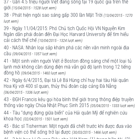
37 - Gần 4.5 triệu người Việt đang sống tại 19 quốc gia trên thế
giới
(15/04/2015 - 1528 lượt xem)
38 - Phát hiện ngôi sao sáng gấp 300 lần Mặt Trời
(13/04/2015 - 1270
lượt xem)
39 - Ngày 11/04/2015: Phó Chủ tịch Quốc Hội VN Nguyễn Kim
Ngân dẫn phái đoàn đến Đại Học Harvard University để tìm hiểu
cải cách thể chế
(10/04/2015 - 1324 lượt xem)
40 - NASA: Nhân loại sắp khám phá các nền văn minh ngoài địa
cầu
(09/04/2015 - 1357 lượt xem)
41 - Một sinh viên người Việt ở Boston đồng sáng chế một loại tủ
lạnh mới không cần dùng điện mà vẫn giữ độ lạnh trong 12 tiếng
đồng hồ
(09/04/2015 - 1460 lượt xem)
42 - Ngày 6/4/2015, Đại tá Lê Bá Hùng chỉ huy hai tàu Hải quân
Hoa Kỳ với 400 sĩ quan, thủy thủ đoàn cập cảng Đà Nẵng
(06/04/2015 - 1336 lượt xem)
43 - ĐGH Francis kêu gọi hòa bình thế giới trong thông điệp truyền
thống vào ngày Chúa Nhật Phục Sinh 2015
(05/04/2015 - 1333 lượt xem)
44 - Tàu "dựng đứng giữa biển" của Hải quân Mỹ để nghiên cứu
khoa học
(02/04/2015 - 1501 lượt xem)
45 - Bác sĩ Tisherman: Một người đã chết trước khi được đưa vào
bệnh viện có thể sống trở lại được
(30/03/2015 - 1466 lượt xem)