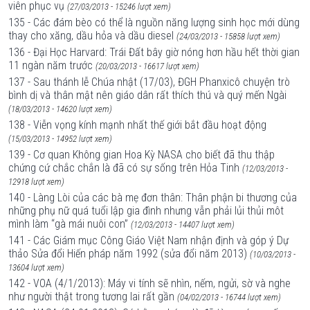
viên phục vụ
(27/03/2013 - 15246 lượt xem)
135 - Các đám bèo có thể là nguồn năng lượng sinh học mới dùng
thay cho xăng, dầu hỏa và dầu diesel
(24/03/2013 - 15858 lượt xem)
136 - Đại Học Harvard: Trái Đất bây giờ nóng hơn hầu hết thời gian
11 ngàn năm trước
(20/03/2013 - 16617 lượt xem)
137 - Sau thánh lễ Chúa nhật (17/03), ĐGH Phanxicô chuyện trò
bình dị và thân mật nên giáo dân rất thích thú và quý mến Ngài
(18/03/2013 - 14620 lượt xem)
138 - Viễn vọng kính mạnh nhất thế giới bắt đầu hoạt động
(15/03/2013 - 14952 lượt xem)
139 - Cơ quan Không gian Hoa Kỳ NASA cho biết đã thu thập
chứng cứ chắc chắn là đã có sự sống trên Hỏa Tinh
(12/03/2013 -
12918 lượt xem)
140 - Làng Lòi của các bà mẹ đơn thân: Thân phận bi thương của
những phụ nữ quá tuổi lập gia đình nhưng vẫn phải lủi thủi môt
mình làm “gà mái nuôi con”
(12/03/2013 - 14407 lượt xem)
141 - Các Giám mục Công Giáo Việt Nam nhận định và góp ý Dự
thảo Sửa đổi Hiến pháp năm 1992 (sửa đổi năm 2013)
(10/03/2013 -
13604 lượt xem)
142 - VOA (4/1/2013): Máy vi tính sẽ nhìn, nếm, ngửi, sờ và nghe
như người thật trong tương lai rất gần
(04/02/2013 - 16744 lượt xem)