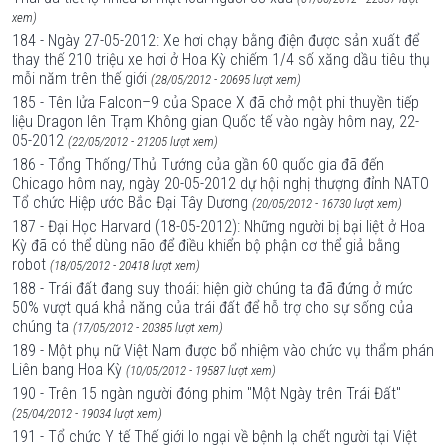
xem)
184 - Ngày 27-05-2012: Xe hơi chạy bằng điện được sản xuất để
thay thế 210 triệu xe hơi ở Hoa Kỳ chiếm 1/4 số xăng dầu tiêu thụ
mỗi năm trên thế giới
(28/05/2012 - 20695 lượt xem)
185 - Tên lửa Falcon–9 của Space X đã chở một phi thuyền tiếp
liệu Dragon lên Trạm Không gian Quốc tế vào ngày hôm nay, 22-
05-2012
(22/05/2012 - 21205 lượt xem)
186 - Tổng Thống/Thủ Tướng của gần 60 quốc gia đã đến
Chicago hôm nay, ngày 20-05-2012 dự hội nghị thượng đỉnh NATO
Tổ chức Hiệp ước Bắc Đại Tây Dương
(20/05/2012 - 16730 lượt xem)
187 - Đại Học Harvard (18-05-2012): Những người bị bại liệt ở Hoa
Kỳ đã có thể dùng não để điều khiển bộ phận cơ thể giả bằng
robot
(18/05/2012 - 20418 lượt xem)
188 - Trái đất đang suy thoái: hiện giờ chúng ta đã đứng ở mức
50% vượt quá khả năng của trái đất để hỗ trợ cho sự sống của
chúng ta
(17/05/2012 - 20385 lượt xem)
189 - Một phụ nữ Việt Nam được bổ nhiệm vào chức vụ thẩm phán
Liên bang Hoa Kỳ
(10/05/2012 - 19587 lượt xem)
190 - Trên 15 ngàn người đóng phim "Một Ngày trên Trái Đất"
(25/04/2012 - 19034 lượt xem)
191 - Tổ chức Y tế Thế giới lo ngại về bệnh lạ chết người tại Việt