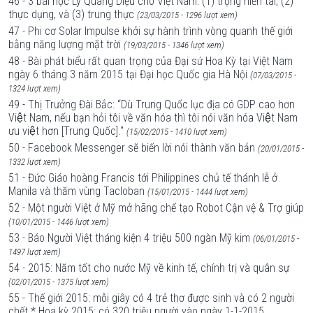
46 - 3 bài học Lý Quang Diệu cho Việt Nam: (1) trọng hiền tài, (2)
thực dụng, và (3) trung thực
(23/03/2015 - 1296 lượt xem)
47 - Phi cơ Solar Impulse khởi sự hành trình vòng quanh thế giới
bằng năng lượng mặt trời
(19/03/2015 - 1346 lượt xem)
48 - Bài phát biểu rất quan trọng của Đại sứ Hoa Kỳ tại Việt Nam
ngày 6 tháng 3 năm 2015 tại Đại học Quốc gia Hà Nội
(07/03/2015 -
1324 lượt xem)
49 - Thị Trưởng Đài Bắc: “Dù Trung Quốc lục địa có GDP cao hơn
Việt Nam, nếu bạn hỏi tôi về văn hóa thì tôi nói văn hóa Việt Nam
ưu việt hơn [Trung Quốc]."
(15/02/2015 - 1410 lượt xem)
50 - Facebook Messenger sẽ biến lời nói thành văn bản
(20/01/2015 -
1332 lượt xem)
51 - Đức Giáo hoàng Francis tới Philippines chủ tế thánh lễ ở
Manila và thăm vùng Tacloban
(15/01/2015 - 1444 lượt xem)
52 - Một người Việt ở Mỹ mở hãng chế tạo Robot Cận vệ & Trợ giúp
(10/01/2015 - 1446 lượt xem)
53 - Báo Người Việt tháng kiện 4 triệu 500 ngàn Mỹ kim
(06/01/2015 -
1497 lượt xem)
54 - 2015: Năm tốt cho nước Mỹ về kinh tế, chính trị và quân sự
(02/01/2015 - 1375 lượt xem)
55 - Thế giới 2015: mỗi giây có 4 trẻ thơ được sinh và có 2 người
chết * Hoa kỳ 2015: có 320 triệu người vào ngày 1-1-2015