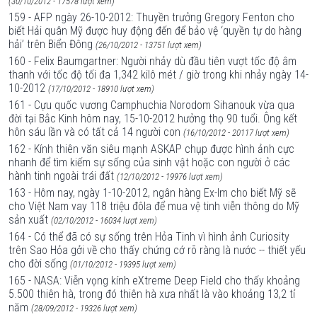
(30/10/2012 - 17578 lượt xem)
159 - AFP ngày 26-10-2012: Thuyền trưởng Gregory Fenton cho
biết Hải quân Mỹ được huy động đến để bảo vệ ‘quyền tự do hàng
hải’ trên Biển Đông
(26/10/2012 - 13751 lượt xem)
160 - Felix Baumgartner: Người nhảy dù đầu tiên vượt tốc độ âm
thanh với tốc độ tối đa 1,342 kilô mét / giờ trong khi nhảy ngày 14-
10-2012
(17/10/2012 - 18910 lượt xem)
161 - Cựu quốc vương Camphuchia Norodom Sihanouk vừa qua
đời tại Bắc Kinh hôm nay, 15-10-2012 hưởng thọ 90 tuổi. Ông kết
hôn sáu lần và có tất cả 14 người con
(16/10/2012 - 20117 lượt xem)
162 - Kính thiên văn siêu mạnh ASKAP chụp được hình ảnh cực
nhanh để tìm kiếm sự sống của sinh vật hoặc con người ở các
hành tinh ngoài trái đất
(12/10/2012 - 19976 lượt xem)
163 - Hôm nay, ngày 1-10-2012, ngân hàng Ex-Im cho biết Mỹ sẽ
cho Việt Nam vay 118 triệu đôla để mua vệ tinh viễn thông do Mỹ
sản xuất
(02/10/2012 - 16034 lượt xem)
164 - Có thể đã có sự sống trên Hỏa Tinh vì hình ảnh Curiosity
trên Sao Hỏa gởi về cho thấy chứng cớ rõ ràng là nước -- thiết yếu
cho đời sống
(01/10/2012 - 19395 lượt xem)
165 - NASA: Viễn vọng kính eXtreme Deep Field cho thấy khoảng
5.500 thiên hà, trong đó thiên hà xưa nhất là vào khoảng 13,2 tỉ
năm
(28/09/2012 - 19326 lượt xem)