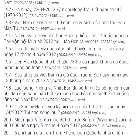
Nam
(24/04/2012 - 19851 lượt xem)
192 - Hôm nay, 22-04-2012 kỷ niệm Ngày Trái Đất năm thứ 42
(1970-2012)
(23/04/2012 - 19851 lượt xem)
193 - Việt Nam sẽ kỷ niệm 100 năm ngày sinh của nhà thơ Hàn
Mặc Tử
(21/04/2012 - 19859 lượt xem)
194 - Nữ võ sỹ Taekwondo Chu Hoàng Diệu Linh 17 tuổi tham dự
Thế vận hội Mùa hè 2012 tại Luân Đôn
(21/04/2012 - 22392 lượt xem)
195 - Thủ đô nước Mỹ chào đón phi thuyền con thoi Discovery
ngày 17 tháng 4 năm 2012
(20/04/2012 - 20850 lượt xem)
196 - Liên Hiệp Quốc cho biết gần 780 triệu người không có được
nước uống an toàn
(15/04/2012 - 20526 lượt xem)
197 - Sáu tăng sư Việt Nam ra giữ đảo Trường Sa ngày hôm nay,
13 tháng 4 năm 2012
(13/04/2012 - 19465 lượt xem)
198 - Lực lượng Phòng vệ Nhật Bản đã bố trí nhiều bộ nghênh cản
phi đạn sẵn sàng bắn bất kỳ mảnh hỏa tiễn nào có thể rơi xuống
lãnh thổ Nhật Bản
(12/04/2012 - 20820 lượt xem)
199 - Cụ Shelby Harris vừa kỷ niệm sinh nhật thứ 111 vào ngày
1/4/2012: Tại sao sống lâu ?
(08/04/2012 - 21266 lượt xem)
200 - Một người Việt đã mua đứt thị trấn Buford (Wyoming) với giá
900.000 đôla ngày 5 tháng 4 năm 2012
(08/04/2012 - 21341 lượt xem)
201 - 6 phi hành gia trên Trạm Không gian Quốc tế phải di tản