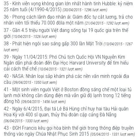
35 - Kính viễn vọng không gian lớn nhất hành tinh Hubble: kỷ niệm
25 năm tuổi (4/1990-4/2015)
(30/04/2015 - 1296 lượt xem)
36 - Phong cách lãnh đạo nhân ái: Giám đốc tự cắt lương, trả cho
nhân viên tối thiểu 70.000 đôla một năm
(21/04/2015 - 1292 lượt xem)
37 - Gần 4.5 triệu người Việt đang sống tại 19 quốc gia trên thế
giới
(15/04/2015 - 1526 lượt xem)
38 - Phát hiện ngôi sao sáng gấp 300 lần Mặt Trời
(13/04/2015 - 1267
lượt xem)
39 - Ngày 11/04/2015: Phó Chủ tịch Quốc Hội VN Nguyễn Kim
Ngân dẫn phái đoàn đến Đại Học Harvard University để tìm hiểu
cải cách thể chế
(10/04/2015 - 1321 lượt xem)
40 - NASA: Nhân loại sắp khám phá các nền văn minh ngoài địa
cầu
(09/04/2015 - 1350 lượt xem)
41 - Một sinh viên người Việt ở Boston đồng sáng chế một loại tủ
lạnh mới không cần dùng điện mà vẫn giữ độ lạnh trong 12 tiếng
đồng hồ
(09/04/2015 - 1456 lượt xem)
42 - Ngày 6/4/2015, Đại tá Lê Bá Hùng chỉ huy hai tàu Hải quân
Hoa Kỳ với 400 sĩ quan, thủy thủ đoàn cập cảng Đà Nẵng
(06/04/2015 - 1330 lượt xem)
43 - ĐGH Francis kêu gọi hòa bình thế giới trong thông điệp truyền
thống vào ngày Chúa Nhật Phục Sinh 2015
(05/04/2015 - 1331 lượt xem)