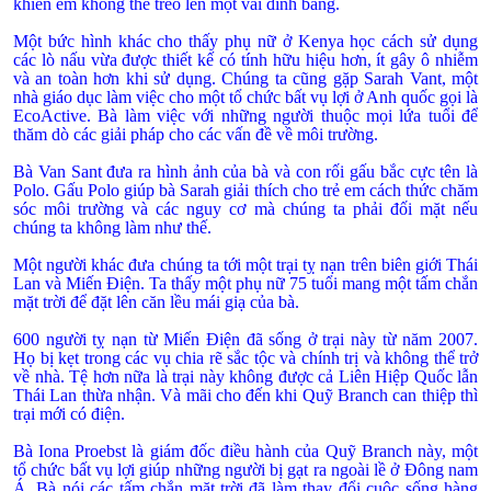
khiến em không thể trèo lên một vài đỉnh băng.
Một bức hình khác cho thấy phụ nữ ở
Kenya
học cách sử dụng
các lò nấu vừa được thiết kế có tính hữu hiệu hơn, ít gây ô nhiễm
và an toàn hơn khi sử dụng. Chúng ta cũng gặp Sarah Vant, một
nhà giáo dục làm việc cho một tổ chức bất vụ lợi ở Anh quốc gọi là
EcoActive. Bà làm việc với những người thuộc mọi lứa tuổi để
thăm dò các giải pháp cho các vấn đề về môi trường.
Bà Van Sant đưa ra hình ảnh của bà và con rối gấu bắc cực tên là
Polo. Gấu Polo giúp bà Sarah giải thích cho trẻ em cách thức chăm
sóc môi trường và các nguy cơ mà chúng ta phải đối mặt nếu
chúng ta không làm như thế.
Một người khác đưa chúng ta tới một trại tỵ nạn trên biên giới Thái
Lan và Miến Ðiện. Ta thấy một phụ nữ 75 tuổi mang một tấm chắn
mặt trời để đặt lên căn lều mái giạ của bà.
600 người tỵ nạn từ Miến Ðiện đã sống ở trại này từ năm 2007.
Họ bị kẹt trong các vụ chia rẽ sắc tộc và chính trị và không thể trở
về nhà. Tệ hơn nữa là trại này không được cả Liên Hiệp Quốc lẫn
Thái Lan thừa nhận. Và mãi cho đến khi Quỹ Branch can thiệp thì
trại mới có điện.
Bà Iona Proebst là giám đốc điều hành của Quỹ Branch này, một
tổ chức bất vụ lợi giúp những người bị gạt ra ngoài lề ở Ðông nam
Á. Bà nói các tấm chắn mặt trời đã làm thay đổi cuộc sống hàng