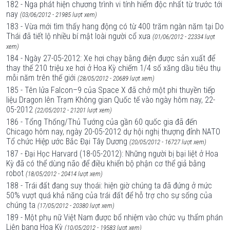
182 - Nga phát hiện chương trình vi tính hiểm độc nhất từ trước tới
nay
(03/06/2012 - 21985 lượt xem)
183 - Vừa mới tìm thấy hang động có từ 400 trăm ngàn năm tại Do
Thái đã tiết lộ nhiều bí mật loài người cổ xưa
(01/06/2012 - 22334 lượt
xem)
184 - Ngày 27-05-2012: Xe hơi chạy bằng điện được sản xuất để
thay thế 210 triệu xe hơi ở Hoa Kỳ chiếm 1/4 số xăng dầu tiêu thụ
mỗi năm trên thế giới
(28/05/2012 - 20689 lượt xem)
185 - Tên lửa Falcon–9 của Space X đã chở một phi thuyền tiếp
liệu Dragon lên Trạm Không gian Quốc tế vào ngày hôm nay, 22-
05-2012
(22/05/2012 - 21201 lượt xem)
186 - Tổng Thống/Thủ Tướng của gần 60 quốc gia đã đến
Chicago hôm nay, ngày 20-05-2012 dự hội nghị thượng đỉnh NATO
Tổ chức Hiệp ước Bắc Đại Tây Dương
(20/05/2012 - 16727 lượt xem)
187 - Đại Học Harvard (18-05-2012): Những người bị bại liệt ở Hoa
Kỳ đã có thể dùng não để điều khiển bộ phận cơ thể giả bằng
robot
(18/05/2012 - 20414 lượt xem)
188 - Trái đất đang suy thoái: hiện giờ chúng ta đã đứng ở mức
50% vượt quá khả năng của trái đất để hỗ trợ cho sự sống của
chúng ta
(17/05/2012 - 20380 lượt xem)
189 - Một phụ nữ Việt Nam được bổ nhiệm vào chức vụ thẩm phán
Liên bang Hoa Kỳ
(10/05/2012 - 19583 lượt xem)