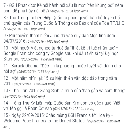
7 - ĐGH Phanxicô: Kẻ nói hành nói xấu là một “tên khủng bố” ném
bom để phá hủy nội bộ
(11/09/2016 - 2134 lượt xem)
8 - Toà Trọng tài Liên Hiệp Quốc ra phán quyết bác bỏ tuyên bố
chủ quyền của Trung Quốc & Thông cáo Báo chí của Tòa TT/LHQ
(12/07/2016 - 1319 lượt xem)
9 - Phi thuyền thám hiểm Juno đã vào quỹ đạo Mộc tinh đêm
04/07/2016
(07/07/2016 - 1430 lượt xem)
10 - Một người Việt nghèo từ Huế đã "thiết kế trí tuệ nhân tạo"–
Google Brain cho công ty Google sau khi đậu tiến sĩ tại Đại học
Stanford
(26/03/2016 - 1359 lượt xem)
11 - Barack Obama: “Đức tin là phương thuốc tuyệt vời dành cho
nỗi sợ”
(05/02/2016 - 1174 lượt xem)
12 - Một năm nhìn lại: 15 sự kiện thiên văn độc đáo trong năm
2015
(31/12/2015 - 1756 lượt xem)
13 - Thái Lan 2015: Giáng Sinh là mùa của ‘hàn gắn và cảm thông’
(28/12/2015 - 1612 lượt xem)
14 - Tổng Thư Ký Liên Hiệp Quốc Ban Ki-moon có gốc người Việt
với tên gọi là Phan Cơ Văn
(02/11/2015 - 1221 lượt xem)
15 - Ngày 22/09/2015: Chào mừng ĐGH Francis tới Hoa Kỳ -
Welcome Pope Francis to the United States!
(22/09/2015 - 1295 lượt
xem)