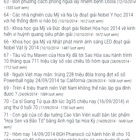
63 - Bốn phương cách phòng ngừa lây nhiễm bệnh Ebola
(12/10/2014
- 1555 lượt xem)
64 - Các nhà nghiên cứu Mỹ và Na Uy đoạt giải Nobel Y học 2014
với hệ thống định vị não bộ
(10/10/2014 - 1612 lượt xem)
65 - Khoa học gia Mỹ và Đức đoạt giải Nobel Hóa học 2014 về kính
hiển vi huỳnh quang siêu phân giải
(10/10/2014 - 1672 lượt xem)
66 - Khoa học gia Mỹ và Nhật phát minh ánh sáng LED đoạt giải
Nobel Vật lý 2014
(10/10/2014 - 1487 lượt xem)
67 - Tàu vũ trụ Maven của Hoa Kỳ đã tới Sao Hỏa sau hành trình
10 tháng qua 711 triệu cây số vào chiều tối hôm qua
(28/09/2014 -
1712 lượt xem)
68 - Người Việt may mắn: trúng 228 triệu đôla trong đợt xổ số
Powerball ngày 24/09/2014 tại California
(28/09/2014 - 1656 lượt xem)
69 - Trên 4 triệu thanh niên Việt Nam không thể nào lập gia đình
đươc ?
(24/09/2014 - 1589 lượt xem)
70 - Ca sĩ Giang Tử qua đời lúc 3g35 chiều nay (16/09/2014) vì
ung thư ở tuổi 70
(17/09/2014 - 1730 lượt xem)
71 - Con gái của cố đại tướng Cao Văn Viên xuất bản tác phẩm
“Hoa Sen và Bão Tố” bằng Anh ngữ tại Hoa Kỳ
(14/09/2014 - 1649 lượt
xem)
72 - Hôm nay 14/09/2014 ĐGH Phanxicô cử hành hôn lễ cho 10