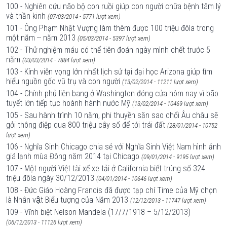
100 - Nghiên cứu não bộ con ruồi giúp con người chữa bệnh tâm lý
và thần kinh
(07/03/2014 - 5771 lượt xem)
101 - Ông Phạm Nhật Vượng làm thêm được 100 triệu đôla trong
một năm -- năm 2013
(05/03/2014 - 5397 lượt xem)
102 - Thử nghiệm máu có thể tiên đoán ngày mình chết trước 5
năm
(03/03/2014 - 7884 lượt xem)
103 - Kính viễn vọng lớn nhất lịch sử tại đại học Arizona giúp tìm
hiểu nguồn gốc vũ trụ và con người
(13/02/2014 - 11211 lượt xem)
104 - Chính phủ liên bang ở Washington đóng cửa hôm nay vì bão
tuyết lớn tiếp tục hoành hành nước Mỹ
(13/02/2014 - 10469 lượt xem)
105 - Sau hành trình 10 năm, phi thuyền săn sao chổi Âu châu sẽ
gởi thông điệp qua 800 triệu cây số để tới trái đất
(28/01/2014 - 10752
lượt xem)
106 - Nghĩa Sinh Chicago chia sẻ với Nghĩa Sinh Việt Nam hình ảnh
giá lạnh mùa Đông năm 2014 tại Chicago
(09/01/2014 - 9195 lượt xem)
107 - Một người Việt tài xế xe tải ở California biết trúng số 324
triệu đôla ngày 30/12/2013
(04/01/2014 - 10646 lượt xem)
108 - Đức Giáo Hoàng Francis đã được tạp chí Time của Mỹ chọn
là Nhân vật Biểu tượng của Năm 2013
(12/12/2013 - 11747 lượt xem)
109 - Vĩnh biệt Nelson Mandela (17/7/1918 – 5/12/2013)
(06/12/2013 - 11126 lượt xem)