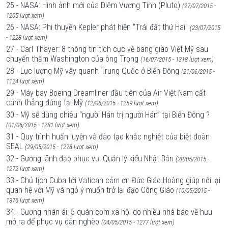
25 - NASA: Hình ảnh mới của Diêm Vương Tinh (Pluto)
(27/07/2015 -
1205 lượt xem)
26 - NASA: Phi thuyền Kepler phát hiện "Trái đất thứ Hai"
(23/07/2015
- 1228 lượt xem)
27 - Carl Thayer: 8 thông tin tích cực về bang giao Việt Mỹ sau
chuyến thăm Washington của ông Trọng
(16/07/2015 - 1318 lượt xem)
28 - Lực lượng Mỹ vây quanh Trung Quốc ở Biển Đông
(21/06/2015 -
1124 lượt xem)
29 - Máy bay Boeing Dreamliner đầu tiên của Air Việt Nam cất
cánh thẳng đứng tại Mỹ
(12/06/2015 - 1259 lượt xem)
30 - Mỹ sẽ dùng chiêu “người Hán trị người Hán” tại Biển Đông ?
(01/06/2015 - 1281 lượt xem)
31 - Quy trình huấn luyện và đào tạo khắc nghiệt của biệt đoàn
SEAL
(29/05/2015 - 1278 lượt xem)
32 - Gương lãnh đạo phục vụ: Quản lý kiểu Nhật Bản
(28/05/2015 -
1272 lượt xem)
33 - Chủ tịch Cuba tới Vatican cảm ơn Đức Giáo Hoàng giúp nối lại
quan hệ với Mỹ và ngỏ ý muốn trở lại đạo Công Giáo
(10/05/2015 -
1376 lượt xem)
34 - Gương nhân ái: 5 quán cơm xã hội do nhiều nhà báo về hưu
mở ra để phục vụ dân nghèo
(04/05/2015 - 1277 lượt xem)