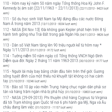
110 - Hôm nay kỷ niệm 50 năm ngày Tổng thống Hoa Kỳ John F.
Kennedy bị ám sát (22/11/1963 – 22/11/2013)
(22/11/2013 - 9423 lượt
xem)
111 - Số du học sinh Việt Nam tại Mỹ đứng đầu các nước Đông
Nam Á trong năm 2013
(13/11/2013 - 9334 lượt xem)
112 - NASA [04 Nov 13]: Đài không gian Kepler phát hiện trên 8 tỷ
hành tinh giống như Trái Đất trong giải Ngân Hà
(04/11/2013 - 9826 lượt
xem)
113 - Dân số Việt Nam tăng lên 90 triệu người kể từ hôm nay *
Ngày 1/11/2013
(01/11/2013 - 9172 lượt xem)
114 - Tưởng niệm 50 năm ngày cố Tổng thống VNCH Ngô Đình
Diệm qua đời: Ngày 2 tháng 11 năm 1963-2013
(30/10/2013 - 9177 lượt
xem)
115 - Người lái máy bay bằng chân đầu tiên trên thế giới: Gương
sống tuyệt đỉnh của một thiếu nữ khuyết tật không có hai cánh
tay
(21/10/2013 - 10246 lượt xem)
116 - Bão số 10 ập vào miền Trung: hàng chục ngàn dân phải sơ
tán và hàng trăm ngàn nhà bị phá hủy
(01/10/2013 - 10803 lượt xem)
117 - NASA (29-09-2013): Phi thuyền chở hàng Cygnus từ Virginia
đã tới Trạm không gian Quốc tế nơi 6 phi hành gia Mỹ, Nga và Âu
châu đang làm việc
(01/10/2013 - 11157 lượt xem)