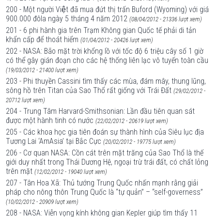
200 - Một người Việt đã mua đứt thị trấn Buford (Wyoming) với giá
900.000 đôla ngày 5 tháng 4 năm 2012
(08/04/2012 - 21336 lượt xem)
201 - 6 phi hành gia trên Trạm Không gian Quốc tế phải di tản
khẩn cấp để thoát hiểm
(01/04/2012 - 20426 lượt xem)
202 - NASA: Bão mặt trời khổng lồ với tốc độ 6 triệu cây số 1 giờ
có thể gây gián đoạn cho các hệ thống liên lạc vô tuyến toàn cầu
(19/03/2012 - 21400 lượt xem)
203 - Phi thuyền Cassini tìm thấy các mùa, đám mây, thung lũng,
sông hồ trên Titan của Sao Thổ rất giống với Trái Đất
(29/02/2012 -
20712 lượt xem)
204 - Trung Tâm Harvard-Smithsonian: Lần đầu tiên quan sát
được một hành tinh có nước
(22/02/2012 - 20619 lượt xem)
205 - Các khoa học gia tiên đoán sự thành hình của Siêu lục địa
Tương Lai ‘AmAsia’ tại Bắc Cực
(20/02/2012 - 19775 lượt xem)
206 - Cơ quan NASA: Cồn cát trên mặt trăng của Sao Thổ là thế
giới duy nhất trong Thái Dương Hệ, ngoại trừ trái đất, có chất lỏng
trên mặt
(12/02/2012 - 19040 lượt xem)
207 - Tân Hoa Xã: Thủ tướng Trung Quốc nhấn mạnh rằng giải
pháp cho nông thôn Trung Quốc là “tự quản” – “self-governess”
(10/02/2012 - 20909 lượt xem)
208 - NASA: Viễn vọng kính không gian Kepler giúp tìm thấy 11