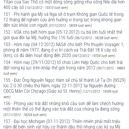
Titan của Sao Thổ có một dòng sông giống như sông Nile dài hơn
400 cây số
(13/12/2012 - 15510 lượt xem)
151 - Phi hành gia Mỹ và Nga sẽ ở trạm Không gian Quốc tế trong
12 tháng để nghiên cứu ảnh hưởng vi trọng lực trong không gian
đến sức khỏe con người
(07/12/2012 - 18559 lượt xem)
152 - VOA cho biết hôm qua (05-12-2012) cụ bà lớn tuổi nhất thế
giới qua đời tại Mỹ, hưởng thọ 116 tuổi
(06/12/2012 - 18238 lượt xem)
153 - Hôm nay (04-12-2012) NASA cho biết: Phi thuyền Voyager 1,
phóng đi năm 1977, đang ở vị trí cách xa Trái Đất 18 tỉ cây số
(km), có đủ điện hoạt động đến 2020
(04/12/2012 - 19704 lượt xem)
154 - Hôm nay (29/11/2012) tổ chức Liên Hiệp Quốc cho biết trái
đất nóng kỷ lục trên khắp thế giới trong năm 2012
(30/11/2012 - 18865
lượt xem)
155 - Đức Ông Nguyễn Ngọc Hàm sẽ chủ tế thánh Lễ Tạ Ơn (NS29)
lúc 2 G 30 chiều thứ Năm, ngày 22-11-2012 tại Nguyện đường
CĐCG Mân Côi Chicago (Giáo xứ St. Henry)
(12/11/2012 - 19399 lượt
xem)
156 - Phóng vào trái đất những khối cầu sơn để làm chệch hướng
một thiên thể có thể đụng vào trái đất của chúng ta đang sống
(07/11/2012 - 18204 lượt xem)
157 - Đại học Michigan (01-11-2012): Thiên nhiên phải mất triệu
năm để biến sinh vật hữu cơ thành dầu thô nhưng các kỹ sư Mỹ