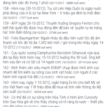
đang làm việc đó trong 1 phút
(02/11/2012 - 18680 lượt xem)
158 - Hôm nay (30-10-2012): Trụ sở Liên Hiệp Quốc bị ngập nước
phải đóng cửa vì lũ lụt tại New York – 6 triệu gia đình bị mất điện
(30/10/2012 - 17577 lượt xem)
159 - AFP ngày 26-10-2012: Thuyền trưởng Gregory Fenton cho
biết Hải quân Mỹ được huy động đến để bảo vệ ‘quyền tự do hàng
hải’ trên Biển Đông
(26/10/2012 - 13748 lượt xem)
160 - Felix Baumgartner: Người nhảy dù đầu tiên vượt tốc độ âm
thanh với tốc độ tối đa 1,342 kilô mét / giờ trong khi nhảy ngày 14-
10-2012
(17/10/2012 - 18908 lượt xem)
161 - Cựu quốc vương Camphuchia Norodom Sihanouk vừa qua
đời tại Bắc Kinh hôm nay, 15-10-2012 hưởng thọ 90 tuổi. Ông kết
hôn sáu lần và có tất cả 14 người con
(16/10/2012 - 20114 lượt xem)
162 - Kính thiên văn siêu mạnh ASKAP chụp được hình ảnh cực
nhanh để tìm kiếm sự sống của sinh vật hoặc con người ở các
hành tinh ngoài trái đất
(12/10/2012 - 19973 lượt xem)
163 - Hôm nay, ngày 1-10-2012, ngân hàng Ex-Im cho biết Mỹ sẽ
cho Việt Nam vay 118 triệu đôla để mua vệ tinh viễn thông do Mỹ
sản xuất
(02/10/2012 - 16034 lượt xem)
164 - Có thể đã có sự sống trên Hỏa Tinh vì hình ảnh Curiosity
trên Sao Hỏa gởi về cho thấy chứng cớ rõ ràng là nước -- thiết yếu
cho đời sống
(01/10/2012 - 19392 lượt xem)