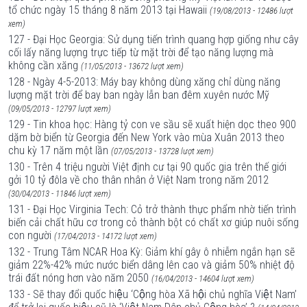
tổ chức ngày 15 tháng 8 năm 2013 tại Hawaii
(19/08/2013 - 12486 lượt
xem)
127 - Đại Học Georgia: Sử dụng tiến trình quang hợp giống như cây
cối lấy năng lượng trực tiếp từ mặt trời để tạo năng lượng mà
không cần xăng
(11/05/2013 - 13672 lượt xem)
128 - Ngày 4-5-2013: Máy bay không dùng xăng chỉ dùng năng
lượng mặt trời để bay ban ngày lẫn ban đêm xuyên nước Mỹ
(09/05/2013 - 12797 lượt xem)
129 - Tin khoa học: Hàng tỷ con ve sầu sẽ xuất hiện dọc theo 900
dặm bờ biển từ Georgia đến New York vào mùa Xuân 2013 theo
chu kỳ 17 năm một lần
(07/05/2013 - 13728 lượt xem)
130 - Trên 4 triệu người Việt định cư tại 90 quốc gia trên thế giới
gởi 10 tỷ đôla về cho thân nhân ở Việt Nam trong năm 2012
(30/04/2013 - 11846 lượt xem)
131 - Đại Học Virginia Tech: Cỏ trở thành thực phẩm nhờ tiến trình
biến cải chất hữu cơ trong cỏ thành bột có chất xơ giúp nuôi sống
con người
(17/04/2013 - 14172 lượt xem)
132 - Trung Tâm NCAR Hoa Kỳ: Giảm khí gây ô nhiễm ngắn hạn sẽ
giảm 22%-42% mức nước biển dâng lên cao và giảm 50% nhiệt độ
trái đất nóng hơn vào năm 2050
(16/04/2013 - 14604 lượt xem)
133 - Sẽ thay đổi quốc hiệu ‘Cộng hòa Xã hội chủ nghĩa Việt Nam’