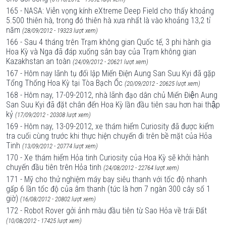
165 - NASA: Viễn vọng kính eXtreme Deep Field cho thấy khoảng
5.500 thiên hà, trong đó thiên hà xưa nhất là vào khoảng 13,2 tỉ
năm
(28/09/2012 - 19323 lượt xem)
166 - Sau 4 tháng trên Trạm không gian Quốc tế, 3 phi hành gia
Hoa Kỳ và Nga đã đáp xuống sân bay của Trạm không gian
Kazakhstan an toàn
(24/09/2012 - 20621 lượt xem)
167 - Hôm nay lãnh tụ đối lập Miến Điện Aung San Suu Kyi đã gặp
Tổng Thống Hoa Kỳ tại Tòa Bạch Ốc
(20/09/2012 - 20625 lượt xem)
168 - Hôm nay, 17-09-2012, nhà lãnh đạo dân chủ Miến Điện Aung
San Suu Kyi đã đặt chân đến Hoa Kỳ lần đầu tiên sau hơn hai thập
kỷ
(17/09/2012 - 20308 lượt xem)
169 - Hôm nay, 13-09-2012, xe thám hiểm Curiosity đã được kiểm
tra cuối cùng trước khi thực hiện chuyến đi trên bề mặt của Hỏa
Tinh
(13/09/2012 - 20774 lượt xem)
170 - Xe thám hiểm Hỏa tinh Curiosity của Hoa Kỳ sẽ khởi hành
chuyến đầu tiên trên Hỏa tinh
(24/08/2012 - 22764 lượt xem)
171 - Mỹ cho thử nghiệm máy bay siêu thanh với tốc độ nhanh
gấp 6 lần tốc độ của âm thanh (tức là hơn 7 ngàn 300 cây số 1
giờ)
(16/08/2012 - 20802 lượt xem)
172 - Robot Rover gởi ảnh màu đầu tiên từ Sao Hỏa về trái Đất
(10/08/2012 - 17425 lượt xem)