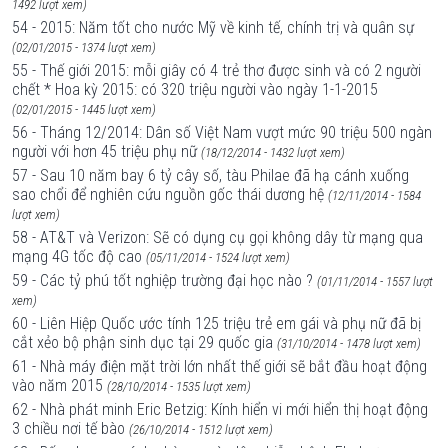
1492 lượt xem)
54 - 2015: Năm tốt cho nước Mỹ về kinh tế, chính trị và quân sự
(02/01/2015 - 1374 lượt xem)
55 - Thế giới 2015: mỗi giây có 4 trẻ thơ được sinh và có 2 người
chết * Hoa kỳ 2015: có 320 triệu người vào ngày 1-1-2015
(02/01/2015 - 1445 lượt xem)
56 - Tháng 12/2014: Dân số Việt Nam vượt mức 90 triệu 500 ngàn
người với hơn 45 triệu phụ nữ
(18/12/2014 - 1432 lượt xem)
57 - Sau 10 năm bay 6 tỷ cây số, tàu Philae đã hạ cánh xuống
sao chổi để nghiên cứu nguồn gốc thái dương hệ
(12/11/2014 - 1584
lượt xem)
58 - AT&T và Verizon: Sẽ có dụng cụ gọi không dây từ mạng qua
mạng 4G tốc độ cao
(05/11/2014 - 1524 lượt xem)
59 - Các tỷ phú tốt nghiệp trường đại học nào ?
(01/11/2014 - 1557 lượt
xem)
60 - Liên Hiệp Quốc ước tính 125 triệu trẻ em gái và phụ nữ đã bị
cắt xẻo bộ phận sinh dục tại 29 quốc gia
(31/10/2014 - 1478 lượt xem)
61 - Nhà máy điện mặt trời lớn nhất thế giới sẽ bắt đầu hoạt động
vào năm 2015
(28/10/2014 - 1535 lượt xem)
62 - Nhà phát minh Eric Betzig: Kính hiển vi mới hiển thị hoạt động
3 chiều nơi tế bào
(26/10/2014 - 1512 lượt xem)