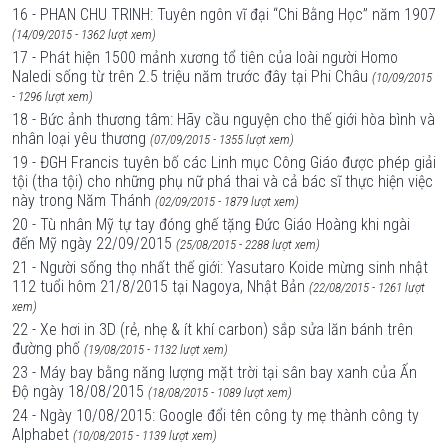
16 - PHAN CHU TRINH: Tuyên ngôn vĩ đại “Chi Bằng Học” năm 1907
(14/09/2015 - 1362 lượt xem)
17 - Phát hiện 1500 mảnh xương tổ tiên của loài người Homo
Naledi sống từ trên 2.5 triệu năm trước đây tại Phi Châu
(10/09/2015
- 1296 lượt xem)
18 - Bức ảnh thương tâm: Hãy cầu nguyện cho thế giới hòa bình và
nhân loại yêu thương
(07/09/2015 - 1355 lượt xem)
19 - ĐGH Francis tuyên bố các Linh mục Công Giáo được phép giải
tội (tha tội) cho những phụ nữ phá thai và cả bác sĩ thực hiện việc
này trong Năm Thánh
(02/09/2015 - 1879 lượt xem)
20 - Tù nhân Mỹ tự tay đóng ghế tặng Đức Giáo Hoàng khi ngài
đến Mỹ ngày 22/09/2015
(25/08/2015 - 2288 lượt xem)
21 - Người sống thọ nhất thế giới: Yasutaro Koide mừng sinh nhật
112 tuổi hôm 21/8/2015 tại Nagoya, Nhật Bản
(22/08/2015 - 1261 lượt
xem)
22 - Xe hơi in 3D (rẻ, nhẹ & ít khí carbon) sắp sửa lăn bánh trên
đường phố
(19/08/2015 - 1132 lượt xem)
23 - Máy bay bằng năng lượng mặt trời tại sân bay xanh của Ấn
Độ ngày 18/08/2015
(18/08/2015 - 1089 lượt xem)
24 - Ngày 10/08/2015: Google đổi tên công ty mẹ thành công ty
Alphabet
(10/08/2015 - 1139 lượt xem)