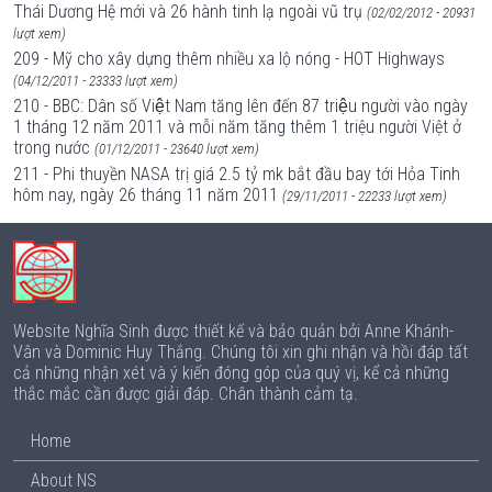
Thái Dương Hệ mới và 26 hành tinh lạ ngoài vũ trụ
(02/02/2012 - 20931
lượt xem)
209 - Mỹ cho xây dựng thêm nhiều xa lộ nóng - HOT Highways
(04/12/2011 - 23333 lượt xem)
210 - BBC: Dân số Việt Nam tăng lên đến 87 triệu người vào ngày
1 tháng 12 năm 2011 và mỗi năm tăng thêm 1 triệu người Việt ở
trong nước
(01/12/2011 - 23640 lượt xem)
211 - Phi thuyền NASA trị giá 2.5 tỷ mk bắt đầu bay tới Hỏa Tinh
hôm nay, ngày 26 tháng 11 năm 2011
(29/11/2011 - 22233 lượt xem)
Website Nghĩa Sinh được thiết kế và bảo quản bởi Anne Khánh-
Vân và Dominic Huy Thắng. Chúng tôi xin ghi nhận và hồi đáp tất
cả những nhận xét và ý kiến đóng góp của quý vị, kể cả những
thắc mắc cần được giải đáp. Chân thành cảm tạ.
Home
About NS