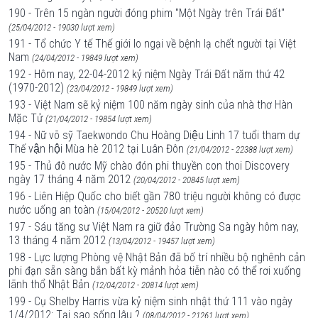
190 - Trên 15 ngàn người đóng phim "Một Ngày trên Trái Đất"
(25/04/2012 - 19030 lượt xem)
191 - Tổ chức Y tế Thế giới lo ngại về bệnh lạ chết người tại Việt
Nam
(24/04/2012 - 19849 lượt xem)
192 - Hôm nay, 22-04-2012 kỷ niệm Ngày Trái Đất năm thứ 42
(1970-2012)
(23/04/2012 - 19849 lượt xem)
193 - Việt Nam sẽ kỷ niệm 100 năm ngày sinh của nhà thơ Hàn
Mặc Tử
(21/04/2012 - 19854 lượt xem)
194 - Nữ võ sỹ Taekwondo Chu Hoàng Diệu Linh 17 tuổi tham dự
Thế vận hội Mùa hè 2012 tại Luân Đôn
(21/04/2012 - 22388 lượt xem)
195 - Thủ đô nước Mỹ chào đón phi thuyền con thoi Discovery
ngày 17 tháng 4 năm 2012
(20/04/2012 - 20845 lượt xem)
196 - Liên Hiệp Quốc cho biết gần 780 triệu người không có được
nước uống an toàn
(15/04/2012 - 20520 lượt xem)
197 - Sáu tăng sư Việt Nam ra giữ đảo Trường Sa ngày hôm nay,
13 tháng 4 năm 2012
(13/04/2012 - 19457 lượt xem)
198 - Lực lượng Phòng vệ Nhật Bản đã bố trí nhiều bộ nghênh cản
phi đạn sẵn sàng bắn bất kỳ mảnh hỏa tiễn nào có thể rơi xuống
lãnh thổ Nhật Bản
(12/04/2012 - 20814 lượt xem)
199 - Cụ Shelby Harris vừa kỷ niệm sinh nhật thứ 111 vào ngày
1/4/2012: Tại sao sống lâu ?
(08/04/2012 - 21261 lượt xem)