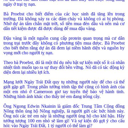
ngày ở trại tỵ nạn.
Bà Proebst cho biết điểm của các học sinh đã tăng lên trong
trường. Ðã không xảy ra các đám cháy và không có ai bị phỏng.
Nhờ dự án tấm chắn mặt trời, số tiền mua đèn dầu và nến mà cư
dân tiết kiệm được đã được dùng để mua đậu vàng.
Ðậu vàng là một nguồn cung cấp protein quan trọng mà cư dân
trong trại trước đây không có phương tiện mua đưọc. Bà Proebst
cho biết thêm rằng dự án đã đem lại niềm hãnh diện và nguồn hy
vọng mới cho người tỵ nạn.
Theo bà Proebst, đó là một thí dụ nêu bật sự kiện một số ít cá nhân
nhiệt tình muốn tạo ra sự thay đổi bền vững. Nó đã có tác động kỳ
diện đem lại nhiều lợi ích.
Mạng lưới Ngày Trái Ðất quy tụ những người này để cho cả thế
giới gặp gỡ. Trong phần tường trình tập thể cũng có hình ảnh của
một em nhỏ ở
Cameroon
giơ tay tuyên thệ bảo vệ hành tinh.
Những hình ảnh khác cho thấy trẻ em đang trồng cây.
Ông Ngong Edwin Nkainin là giám đốc Trung Tâm Cộng đồng
Nông thôn ủng hộ Nông nghiệp, là người gửi các bức hình này.
Ông nói các trẻ em này là những người ủng hộ cho khí hậu. Hãy
tưởng tượng 100 em nhỏ sẽ làm gì! Và sự kiện đó gợi ý cho câu
hỏi: vào Ngày Trái Ðất, 1 tỷ người có thể làm gì?