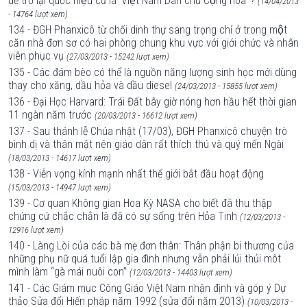
để trở lại quốc hiệu cũ là ‘Việt Nam Dân chủ Cộng hòa’ ?
(14/04/2013
- 14764 lượt xem)
134 - ĐGH Phanxicô từ chối dinh thự sang trọng chỉ ở trong một
căn nhà đơn sơ có hai phòng chung khu vực với giới chức và nhân
viên phục vụ
(27/03/2013 - 15242 lượt xem)
135 - Các đám bèo có thể là nguồn năng lượng sinh học mới dùng
thay cho xăng, dầu hỏa và dầu diesel
(24/03/2013 - 15855 lượt xem)
136 - Đại Học Harvard: Trái Đất bây giờ nóng hơn hầu hết thời gian
11 ngàn năm trước
(20/03/2013 - 16612 lượt xem)
137 - Sau thánh lễ Chúa nhật (17/03), ĐGH Phanxicô chuyện trò
bình dị và thân mật nên giáo dân rất thích thú và quý mến Ngài
(18/03/2013 - 14617 lượt xem)
138 - Viễn vọng kính mạnh nhất thế giới bắt đầu hoạt động
(15/03/2013 - 14947 lượt xem)
139 - Cơ quan Không gian Hoa Kỳ NASA cho biết đã thu thập
chứng cứ chắc chắn là đã có sự sống trên Hỏa Tinh
(12/03/2013 -
12916 lượt xem)
140 - Làng Lòi của các bà mẹ đơn thân: Thân phận bi thương của
những phụ nữ quá tuổi lập gia đình nhưng vẫn phải lủi thủi môt
mình làm “gà mái nuôi con”
(12/03/2013 - 14403 lượt xem)
141 - Các Giám mục Công Giáo Việt Nam nhận định và góp ý Dự
thảo Sửa đổi Hiến pháp năm 1992 (sửa đổi năm 2013)
(10/03/2013 -