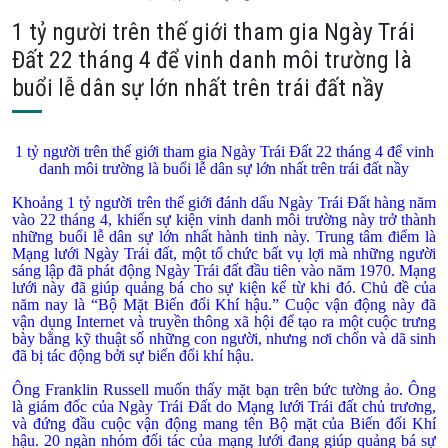
1 tỷ người trên thế giới tham gia Ngày Trái
Ðất 22 tháng 4 để vinh danh môi trường là
buổi lễ dân sự lớn nhất trên trái đất nầy
1 tỷ người trên thế giới tham gia Ngày Trái Ðất 22 tháng 4 để vinh
danh môi trường là buổi lễ dân sự lớn nhất trên trái đất nầy
Khoảng 1 tỷ người trên thế giới đánh dấu Ngày Trái Ðất hàng năm
vào 22 tháng 4, khiến sự kiện vinh danh môi trường này trở thành
những buổi lễ dân sự lớn nhất hành tinh này. Trung tâm điểm là
Mạng lưới Ngày Trái đất, một tổ chức bất vụ lợi mà những người
sáng lập đã phát động Ngày Trái đất đầu tiên vào năm 1970. Mạng
lưới này đã giúp quảng bá cho sự kiện kể từ khi đó. Chủ đề của
năm nay là “Bộ Mặt Biến đổi Khí hậu.” Cuộc vận động này đã
vận dụng Internet và truyền thông xã hội để tạo ra một cuộc trưng
bày bằng kỹ thuật số những con người, nhưng nơi chốn và dã sinh
đã bị tác động bởi sự biến đổi khí hậu.
Ông Franklin Russell muốn thấy mặt bạn trên bức tường ảo. Ông
là giám đốc của Ngày Trái Ðất do Mạng lưới Trái đất chủ trương,
và đứng đầu cuộc vận động mang tên Bộ mặt của Biến đổi Khí
hậu. 20 ngàn nhóm đối tác của mạng lưới đang giúp quảng bá sự