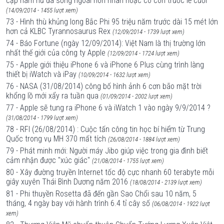
cặp nam nữ đã sống ngoài hôn nhân hoặc có con trước lễ cưới
(14/09/2014 - 1455 lượt xem)
73 - Hình thù khủng long Bắc Phi 95 triệu năm trước dài 15 mét lớn
hơn cả KLBC Tyrannosaurus Rex
(12/09/2014 - 1739 lượt xem)
74 - Báo Fortune (ngày 12/09/2014): Việt Nam là thị trường lớn
nhất thế giới của công ty Apple
(12/09/2014 - 1724 lượt xem)
75 - Apple giới thiệu iPhone 6 và iPhone 6 Plus cùng trình làng
thiết bị iWatch và iPay
(10/09/2014 - 1632 lượt xem)
76 - NASA (31/08/2014) công bố hình ảnh 6 cơn bão mặt trời
khổng lồ mới xẩy ra tuần qua
(01/09/2014 - 2002 lượt xem)
77 - Apple sẽ tung ra iPhone 6 và iWatch 1 vào ngày 9/9/2014 ?
(31/08/2014 - 1799 lượt xem)
78 - RFI (26/08/2014) : Cuộc tấn công tin học bí hiểm từ Trung
Quốc trong vụ MH 370 mất tích
(26/08/2014 - 1884 lượt xem)
79 - Phát minh mới: Người máy Jibo giúp việc trong gia đình biết
cảm nhận được "xúc giác"
(21/08/2014 - 1755 lượt xem)
80 - Xây đường truyền Internet tốc độ cực nhanh 60 terabyte mỗi
giây xuyên Thái Bình Dương năm 2016
(18/08/2014 - 2139 lượt xem)
81 - Phi thuyền Rosetta đã đến gần Sao Chổi sau 10 năm, 5
tháng, 4 ngày bay với hành trình 6.4 tỉ cây số
(06/08/2014 - 1922 lượt
xem)