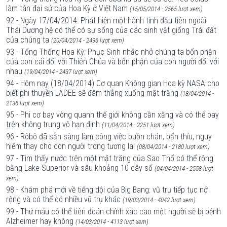
làm tân đại sứ của Hoa Kỳ ở Việt Nam
(15/05/2014 - 2565 lượt xem)
92 - Ngày 17/04/2014: Phát hiện một hành tinh đầu tiên ngoài
Thái Dương hệ có thể có sự sống của các sinh vật giống Trái đất
của chúng ta
(20/04/2014 - 2496 lượt xem)
93 - Tổng Thống Hoa Kỳ: Phục Sinh nhắc nhở chúng ta bổn phận
của con cái đối với Thiên Chúa và bổn phận của con người đối với
nhau
(19/04/2014 - 2437 lượt xem)
94 - Hôm nay (18/04/2014) Cơ quan Không gian Hoa kỳ NASA cho
biết phi thuyền LADEE sẽ đâm thẳng xuống mặt trăng
(18/04/2014 -
2136 lượt xem)
95 - Phi cơ bay vòng quanh thế giới không cần xăng và có thể bay
trên không trung vô hạn định
(11/04/2014 - 2251 lượt xem)
96 - Rôbô đã sẵn sàng làm công việc buồn chán, bẩn thỉu, nguy
hiểm thay cho con người trong tương lai
(08/04/2014 - 2180 lượt xem)
97 - Tìm thấy nước trên một mặt trăng của Sao Thổ có thể rộng
bằng Lake Superior và sâu khoảng 10 cây số
(04/04/2014 - 2558 lượt
xem)
98 - Khám phá mới về tiếng dội của Big Bang: vũ trụ tiếp tục nở
rộng và có thể có nhiều vũ trụ khác
(19/03/2014 - 4042 lượt xem)
99 - Thử máu có thể tiên đoán chính xác cao một người sẽ bị bệnh
Alzheimer hay không
(14/03/2014 - 4113 lượt xem)