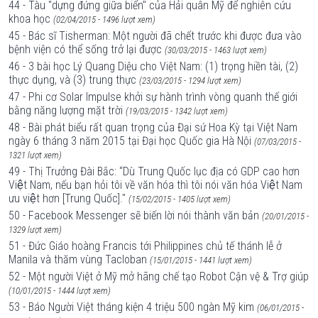
44 - Tàu "dựng đứng giữa biển" của Hải quân Mỹ để nghiên cứu
khoa học
(02/04/2015 - 1496 lượt xem)
45 - Bác sĩ Tisherman: Một người đã chết trước khi được đưa vào
bệnh viện có thể sống trở lại được
(30/03/2015 - 1463 lượt xem)
46 - 3 bài học Lý Quang Diệu cho Việt Nam: (1) trọng hiền tài, (2)
thực dụng, và (3) trung thực
(23/03/2015 - 1294 lượt xem)
47 - Phi cơ Solar Impulse khởi sự hành trình vòng quanh thế giới
bằng năng lượng mặt trời
(19/03/2015 - 1342 lượt xem)
48 - Bài phát biểu rất quan trọng của Đại sứ Hoa Kỳ tại Việt Nam
ngày 6 tháng 3 năm 2015 tại Đại học Quốc gia Hà Nội
(07/03/2015 -
1321 lượt xem)
49 - Thị Trưởng Đài Bắc: “Dù Trung Quốc lục địa có GDP cao hơn
Việt Nam, nếu bạn hỏi tôi về văn hóa thì tôi nói văn hóa Việt Nam
ưu việt hơn [Trung Quốc]."
(15/02/2015 - 1405 lượt xem)
50 - Facebook Messenger sẽ biến lời nói thành văn bản
(20/01/2015 -
1329 lượt xem)
51 - Đức Giáo hoàng Francis tới Philippines chủ tế thánh lễ ở
Manila và thăm vùng Tacloban
(15/01/2015 - 1441 lượt xem)
52 - Một người Việt ở Mỹ mở hãng chế tạo Robot Cận vệ & Trợ giúp
(10/01/2015 - 1444 lượt xem)
53 - Báo Người Việt tháng kiện 4 triệu 500 ngàn Mỹ kim
(06/01/2015 -