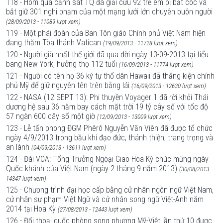
118 - Hôm qua cảnh sát TQ đã giải cứu 92 trẻ em bị bắt cóc và
bắt giữ 301 nghi phạm của một mạng lưới lớn chuyên buôn người
(28/09/2013 - 11089 lượt xem)
119 - Một phái đoàn của Ban Tôn giáo Chính phủ Việt Nam hiện
đang thăm Tòa thánh Vatican
(19/09/2013 - 11728 lượt xem)
120 - Người già nhất thế giới đã qua đời ngày 13-09-2013 tại tiểu
bang New York, hưởng thọ 112 tuổi
(16/09/2013 - 11774 lượt xem)
121 - Người có tên họ 36 ký tự thổ dân Hawaii đã thắng kiện chính
phủ Mỹ để giữ nguyên tên trên bằng lái
(16/09/2013 - 12630 lượt xem)
122 - NASA (12 SEPT 13): Phi thuyền Voyager 1 đã rời khỏi Thái
dương hệ sau 36 năm bay cách mặt trời 19 tỷ cây số với tốc độ
57 ngàn 600 cây số một giờ
(12/09/2013 - 13009 lượt xem)
123 - Lễ tấn phong ĐGM Phêrô Nguyễn Văn Viên đã được tổ chức
ngày 4/9/2013 trong bầu khí đạo đức, thánh thiện, trang trọng và
an lành
(04/09/2013 - 13611 lượt xem)
124 - Đài VOA: Tổng Trưởng Ngoại Giao Hoa Kỳ chúc mừng ngày
Quốc khánh của Việt Nam (ngày 2 tháng 9 năm 2013)
(30/08/2013 -
14347 lượt xem)
125 - Chương trình đại học cấp bằng cử nhân ngôn ngữ Việt Nam,
cử nhân sư phạm Việt Ngữ và cử nhân song ngữ Việt-Anh năm
2014 tại Hoa Kỳ
(27/08/2013 - 12443 lượt xem)
126 - Đối thoại quốc phòng song phương Mỹ-Việt lần thứ 10 được