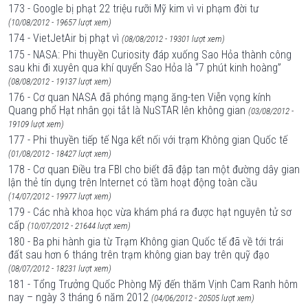
173 - Google bị phạt 22 triệu rưỡi Mỹ kim vì vi phạm đời tư
(10/08/2012 - 19657 lượt xem)
174 - VietJetAir bị phạt vì
(08/08/2012 - 19301 lượt xem)
175 - NASA: Phi thuyền Curiosity đáp xuống Sao Hỏa thành công
sau khi đi xuyên qua khí quyển Sao Hỏa là “7 phút kinh hoàng”
(08/08/2012 - 19137 lượt xem)
176 - Cơ quan NASA đã phóng mạng ăng-ten Viễn vọng kính
Quang phổ Hạt nhân gọi tắt là NuSTAR lên không gian
(03/08/2012 -
19109 lượt xem)
177 - Phi thuyền tiếp tế Nga kết nối với trạm Không gian Quốc tế
(01/08/2012 - 18427 lượt xem)
178 - Cơ quan Điều tra FBI cho biết đã đập tan một đường dây gian
lận thẻ tín dụng trên Internet có tầm hoạt động toàn cầu
(14/07/2012 - 19977 lượt xem)
179 - Các nhà khoa học vừa khám phá ra được hạt nguyên tử sơ
cấp
(10/07/2012 - 21644 lượt xem)
180 - Ba phi hành gia từ Trạm Không gian Quốc tế đã về tới trái
đất sau hơn 6 tháng trên trạm không gian bay trên quỹ đạo
(08/07/2012 - 18231 lượt xem)
181 - Tổng Trưởng Quốc Phòng Mỹ đến thăm Vịnh Cam Ranh hôm
nay – ngày 3 tháng 6 năm 2012
(04/06/2012 - 20505 lượt xem)