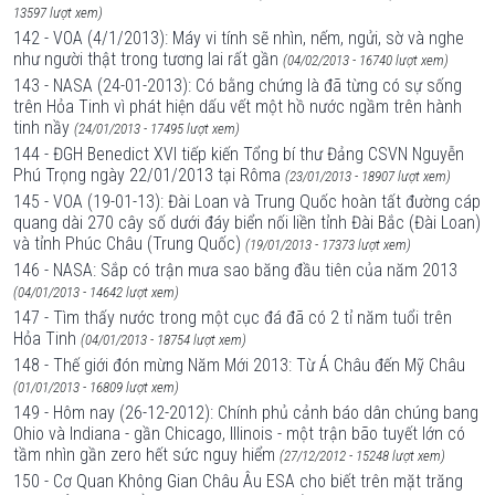
13597 lượt xem)
142 - VOA (4/1/2013): Máy vi tính sẽ nhìn, nếm, ngửi, sờ và nghe
như người thật trong tương lai rất gần
(04/02/2013 - 16740 lượt xem)
143 - NASA (24-01-2013): Có bằng chứng là đã từng có sự sống
trên Hỏa Tinh vì phát hiện dấu vết một hồ nước ngầm trên hành
tinh nầy
(24/01/2013 - 17495 lượt xem)
144 - ĐGH Benedict XVI tiếp kiến Tổng bí thư Đảng CSVN Nguyễn
Phú Trọng ngày 22/01/2013 tại Rôma
(23/01/2013 - 18907 lượt xem)
145 - VOA (19-01-13): Đài Loan và Trung Quốc hoàn tất đường cáp
quang dài 270 cây số dưới đáy biển nối liền tỉnh Đài Bắc (Đài Loan)
và tỉnh Phúc Châu (Trung Quốc)
(19/01/2013 - 17373 lượt xem)
146 - NASA: Sắp có trận mưa sao băng đầu tiên của năm 2013
(04/01/2013 - 14642 lượt xem)
147 - Tìm thấy nước trong một cục đá đã có 2 tỉ năm tuổi trên
Hỏa Tinh
(04/01/2013 - 18754 lượt xem)
148 - Thế giới đón mừng Năm Mới 2013: Từ Á Châu đến Mỹ Châu
(01/01/2013 - 16809 lượt xem)
149 - Hôm nay (26-12-2012): Chính phủ cảnh báo dân chúng bang
Ohio và Indiana - gần Chicago, Illinois - một trận bão tuyết lớn có
tầm nhìn gần zero hết sức nguy hiểm
(27/12/2012 - 15248 lượt xem)
150 - Cơ Quan Không Gian Châu Âu ESA cho biết trên mặt trăng