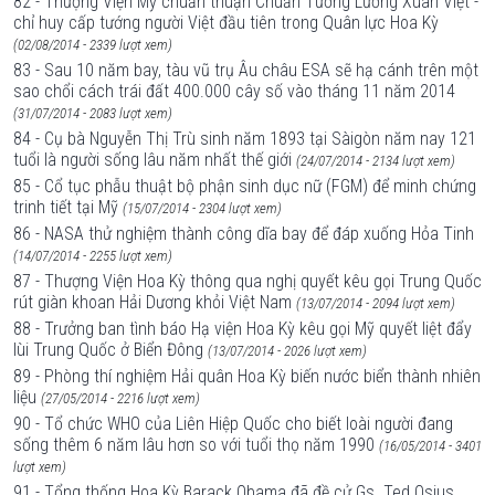
82 - Thượng Viện Mỹ chuẩn thuận Chuẩn Tướng Lương Xuân Việt -
chỉ huy cấp tướng người Việt đầu tiên trong Quân lực Hoa Kỳ
(02/08/2014 - 2339 lượt xem)
83 - Sau 10 năm bay, tàu vũ trụ Âu châu ESA sẽ hạ cánh trên một
sao chổi cách trái đất 400.000 cây số vào tháng 11 năm 2014
(31/07/2014 - 2083 lượt xem)
84 - Cụ bà Nguyễn Thị Trù sinh năm 1893 tại Sàigòn năm nay 121
tuổi là người sống lâu năm nhất thế giới
(24/07/2014 - 2134 lượt xem)
85 - Cổ tục phẫu thuật bộ phận sinh dục nữ (FGM) để minh chứng
trinh tiết tại Mỹ
(15/07/2014 - 2304 lượt xem)
86 - NASA thử nghiệm thành công dĩa bay để đáp xuống Hỏa Tinh
(14/07/2014 - 2255 lượt xem)
87 - Thượng Viện Hoa Kỳ thông qua nghị quyết kêu gọi Trung Quốc
rút giàn khoan Hải Dương khỏi Việt Nam
(13/07/2014 - 2094 lượt xem)
88 - Trưởng ban tình báo Hạ viện Hoa Kỳ kêu gọi Mỹ quyết liệt đẩy
lùi Trung Quốc ở Biển Đông
(13/07/2014 - 2026 lượt xem)
89 - Phòng thí nghiệm Hải quân Hoa Kỳ biến nước biển thành nhiên
liệu
(27/05/2014 - 2216 lượt xem)
90 - Tổ chức WHO của Liên Hiệp Quốc cho biết loài người đang
sống thêm 6 năm lâu hơn so với tuổi thọ năm 1990
(16/05/2014 - 3401
lượt xem)
91 - Tổng thống Hoa Kỳ Barack Obama đã đề cử Gs. Ted Osius