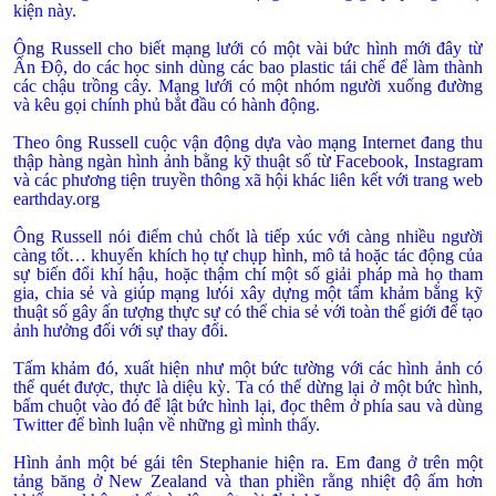
kiện này.
Ông Russell cho biết mạng lưới có một vài bức hình mới đây từ
Ấn Ðộ, do các học sinh dùng các bao plastic tái chế để làm thành
các chậu trồng cây. Mạng lưới có một nhóm người xuống đường
và kêu gọi chính phủ bắt đầu có hành động.
Theo ông Russell cuộc vận động dựa vào mạng Internet đang thu
thập hàng ngàn hình ảnh bằng kỹ thuật số từ Facebook, Instagram
và các phương tiện truyền thông xã hội khác liên kết với trang web
earthday.org
Ông Russell nói điểm chủ chốt là tiếp xúc với càng nhiều người
càng tốt… khuyến khích họ tự chụp hình, mô tả hoặc tác động của
sự biến đổi khí hậu, hoặc thậm chí một số giải pháp mà họ tham
gia, chia sẻ và giúp mạng lưói xây dựng một tấm khảm bằng kỹ
thuật số gây ấn tượng thực sự có thể chia sẻ với toàn thế giới để tạo
ảnh hưởng đối với sự thay đổi.
Tấm khảm đó, xuất hiện như một bức tường với các hình ảnh có
thể quét được, thực là diệu kỳ. Ta có thể dừng lại ở một bức hình,
bấm chuột vào đó để lật bức hình lại, đọc thêm ở phía sau và dùng
Twitter để bình luận về những gì mình thấy.
Hình ảnh một bé gái tên Stephanie hiện ra. Em đang ở trên một
tảng băng ở
New Zealand
và than phiền rằng nhiệt độ ấm hơn