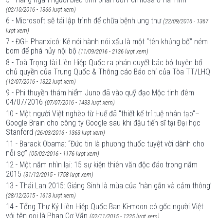
(02/10/2016 - 1366 lượt xem)
6 - Microsoft sẽ tái lập trình để chữa bệnh ung thư
(22/09/2016 - 1367
lượt xem)
7 - ĐGH Phanxicô: Kẻ nói hành nói xấu là một “tên khủng bố” ném
bom để phá hủy nội bộ
(11/09/2016 - 2136 lượt xem)
8 - Toà Trọng tài Liên Hiệp Quốc ra phán quyết bác bỏ tuyên bố
chủ quyền của Trung Quốc & Thông cáo Báo chí của Tòa TT/LHQ
(12/07/2016 - 1322 lượt xem)
9 - Phi thuyền thám hiểm Juno đã vào quỹ đạo Mộc tinh đêm
04/07/2016
(07/07/2016 - 1433 lượt xem)
10 - Một người Việt nghèo từ Huế đã "thiết kế trí tuệ nhân tạo"–
Google Brain cho công ty Google sau khi đậu tiến sĩ tại Đại học
Stanford
(26/03/2016 - 1363 lượt xem)
11 - Barack Obama: “Đức tin là phương thuốc tuyệt vời dành cho
nỗi sợ”
(05/02/2016 - 1176 lượt xem)
12 - Một năm nhìn lại: 15 sự kiện thiên văn độc đáo trong năm
2015
(31/12/2015 - 1758 lượt xem)
13 - Thái Lan 2015: Giáng Sinh là mùa của ‘hàn gắn và cảm thông’
(28/12/2015 - 1613 lượt xem)
14 - Tổng Thư Ký Liên Hiệp Quốc Ban Ki-moon có gốc người Việt
với tên gọi là Phan Cơ Văn
(02/11/2015 - 1225 lượt xem)