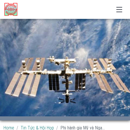
Home
Tin Tức & Hội Họp
Phi hành gia Mỹ và Nga...