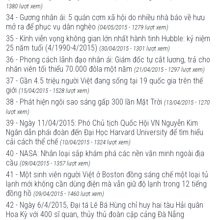
1380 lượt xem)
34 - Gương nhân ái: 5 quán cơm xã hội do nhiều nhà báo về hưu
mở ra để phục vụ dân nghèo
(04/05/2015 - 1279 lượt xem)
35 - Kính viễn vọng không gian lớn nhất hành tinh Hubble: kỷ niệm
25 năm tuổi (4/1990-4/2015)
(30/04/2015 - 1301 lượt xem)
36 - Phong cách lãnh đạo nhân ái: Giám đốc tự cắt lương, trả cho
nhân viên tối thiểu 70.000 đôla một năm
(21/04/2015 - 1297 lượt xem)
37 - Gần 4.5 triệu người Việt đang sống tại 19 quốc gia trên thế
giới
(15/04/2015 - 1528 lượt xem)
38 - Phát hiện ngôi sao sáng gấp 300 lần Mặt Trời
(13/04/2015 - 1270
lượt xem)
39 - Ngày 11/04/2015: Phó Chủ tịch Quốc Hội VN Nguyễn Kim
Ngân dẫn phái đoàn đến Đại Học Harvard University để tìm hiểu
cải cách thể chế
(10/04/2015 - 1324 lượt xem)
40 - NASA: Nhân loại sắp khám phá các nền văn minh ngoài địa
cầu
(09/04/2015 - 1357 lượt xem)
41 - Một sinh viên người Việt ở Boston đồng sáng chế một loại tủ
lạnh mới không cần dùng điện mà vẫn giữ độ lạnh trong 12 tiếng
đồng hồ
(09/04/2015 - 1460 lượt xem)
42 - Ngày 6/4/2015, Đại tá Lê Bá Hùng chỉ huy hai tàu Hải quân
Hoa Kỳ với 400 sĩ quan, thủy thủ đoàn cập cảng Đà Nẵng