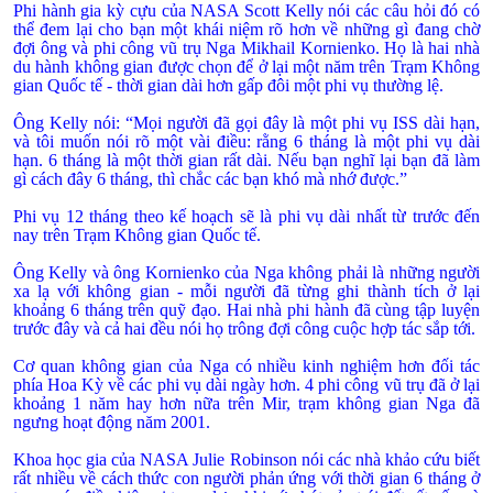
Phi hành gia kỳ cựu của NASA Scott Kelly nói các câu hỏi đó có
thể đem lại cho bạn một khái niệm rõ hơn về những gì đang chờ
đợi ông và phi công vũ trụ Nga Mikhail Kornienko. Họ là hai nhà
du hành không gian được chọn để ở lại một năm trên Trạm Không
gian Quốc tế - thời gian dài hơn gấp đôi một phi vụ thường lệ.
Ông Kelly nói: “Mọi người đã gọi đây là một phi vụ ISS dài hạn,
và tôi muốn nói rõ một vài điều: rằng 6 tháng là một phi vụ dài
hạn. 6 tháng là một thời gian rất dài. Nếu bạn nghĩ lại bạn đã làm
gì cách đây 6 tháng, thì chắc các bạn khó mà nhớ được.”
Phi vụ 12 tháng theo kế hoạch sẽ là phi vụ dài nhất từ trước đến
nay trên Trạm Không gian Quốc tế.
Ông Kelly và ông Kornienko của Nga không phải là những người
xa lạ với không gian - mỗi người đã từng ghi thành tích ở lại
khoảng 6 tháng trên quỹ đạo. Hai nhà phi hành đã cùng tập luyện
trước đây và cả hai đều nói họ trông đợi công cuộc hợp tác sắp tới.
Cơ quan không gian của Nga có nhiều kinh nghiệm hơn đối tác
phía Hoa Kỳ về các phi vụ dài ngày hơn. 4 phi công vũ trụ đã ở lại
khoảng 1 năm hay hơn nữa trên Mir, trạm không gian Nga đã
ngưng hoạt động năm 2001.
Khoa học gia của NASA Julie Robinson nói các nhà khảo cứu biết
rất nhiều về cách thức con người phản ứng với thời gian 6 tháng ở