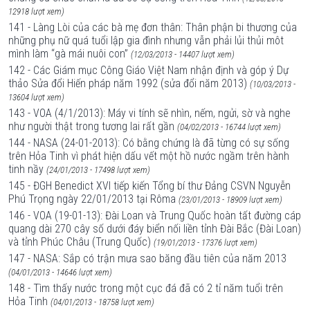
12918 lượt xem)
141 - Làng Lòi của các bà mẹ đơn thân: Thân phận bi thương của
những phụ nữ quá tuổi lập gia đình nhưng vẫn phải lủi thủi môt
mình làm “gà mái nuôi con”
(12/03/2013 - 14407 lượt xem)
142 - Các Giám mục Công Giáo Việt Nam nhận định và góp ý Dự
thảo Sửa đổi Hiến pháp năm 1992 (sửa đổi năm 2013)
(10/03/2013 -
13604 lượt xem)
143 - VOA (4/1/2013): Máy vi tính sẽ nhìn, nếm, ngửi, sờ và nghe
như người thật trong tương lai rất gần
(04/02/2013 - 16744 lượt xem)
144 - NASA (24-01-2013): Có bằng chứng là đã từng có sự sống
trên Hỏa Tinh vì phát hiện dấu vết một hồ nước ngầm trên hành
tinh nầy
(24/01/2013 - 17498 lượt xem)
145 - ĐGH Benedict XVI tiếp kiến Tổng bí thư Đảng CSVN Nguyễn
Phú Trọng ngày 22/01/2013 tại Rôma
(23/01/2013 - 18909 lượt xem)
146 - VOA (19-01-13): Đài Loan và Trung Quốc hoàn tất đường cáp
quang dài 270 cây số dưới đáy biển nối liền tỉnh Đài Bắc (Đài Loan)
và tỉnh Phúc Châu (Trung Quốc)
(19/01/2013 - 17376 lượt xem)
147 - NASA: Sắp có trận mưa sao băng đầu tiên của năm 2013
(04/01/2013 - 14646 lượt xem)
148 - Tìm thấy nước trong một cục đá đã có 2 tỉ năm tuổi trên
Hỏa Tinh
(04/01/2013 - 18758 lượt xem)