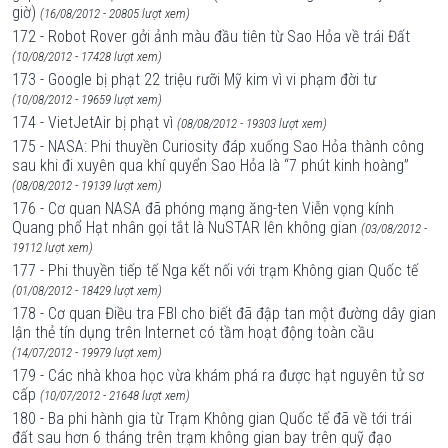
giờ)
(16/08/2012 - 20805 lượt xem)
172 - Robot Rover gởi ảnh màu đầu tiên từ Sao Hỏa về trái Đất
(10/08/2012 - 17428 lượt xem)
173 - Google bị phạt 22 triệu rưỡi Mỹ kim vì vi phạm đời tư
(10/08/2012 - 19659 lượt xem)
174 - VietJetAir bị phạt vì
(08/08/2012 - 19303 lượt xem)
175 - NASA: Phi thuyền Curiosity đáp xuống Sao Hỏa thành công
sau khi đi xuyên qua khí quyển Sao Hỏa là “7 phút kinh hoàng”
(08/08/2012 - 19139 lượt xem)
176 - Cơ quan NASA đã phóng mạng ăng-ten Viễn vọng kính
Quang phổ Hạt nhân gọi tắt là NuSTAR lên không gian
(03/08/2012 -
19112 lượt xem)
177 - Phi thuyền tiếp tế Nga kết nối với trạm Không gian Quốc tế
(01/08/2012 - 18429 lượt xem)
178 - Cơ quan Điều tra FBI cho biết đã đập tan một đường dây gian
lận thẻ tín dụng trên Internet có tầm hoạt động toàn cầu
(14/07/2012 - 19979 lượt xem)
179 - Các nhà khoa học vừa khám phá ra được hạt nguyên tử sơ
cấp
(10/07/2012 - 21648 lượt xem)
180 - Ba phi hành gia từ Trạm Không gian Quốc tế đã về tới trái
đất sau hơn 6 tháng trên trạm không gian bay trên quỹ đạo