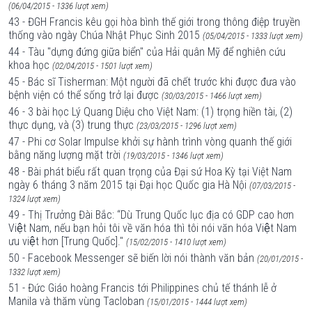
(06/04/2015 - 1336 lượt xem)
43 - ĐGH Francis kêu gọi hòa bình thế giới trong thông điệp truyền
thống vào ngày Chúa Nhật Phục Sinh 2015
(05/04/2015 - 1333 lượt xem)
44 - Tàu "dựng đứng giữa biển" của Hải quân Mỹ để nghiên cứu
khoa học
(02/04/2015 - 1501 lượt xem)
45 - Bác sĩ Tisherman: Một người đã chết trước khi được đưa vào
bệnh viện có thể sống trở lại được
(30/03/2015 - 1466 lượt xem)
46 - 3 bài học Lý Quang Diệu cho Việt Nam: (1) trọng hiền tài, (2)
thực dụng, và (3) trung thực
(23/03/2015 - 1296 lượt xem)
47 - Phi cơ Solar Impulse khởi sự hành trình vòng quanh thế giới
bằng năng lượng mặt trời
(19/03/2015 - 1346 lượt xem)
48 - Bài phát biểu rất quan trọng của Đại sứ Hoa Kỳ tại Việt Nam
ngày 6 tháng 3 năm 2015 tại Đại học Quốc gia Hà Nội
(07/03/2015 -
1324 lượt xem)
49 - Thị Trưởng Đài Bắc: “Dù Trung Quốc lục địa có GDP cao hơn
Việt Nam, nếu bạn hỏi tôi về văn hóa thì tôi nói văn hóa Việt Nam
ưu việt hơn [Trung Quốc]."
(15/02/2015 - 1410 lượt xem)
50 - Facebook Messenger sẽ biến lời nói thành văn bản
(20/01/2015 -
1332 lượt xem)
51 - Đức Giáo hoàng Francis tới Philippines chủ tế thánh lễ ở
Manila và thăm vùng Tacloban
(15/01/2015 - 1444 lượt xem)