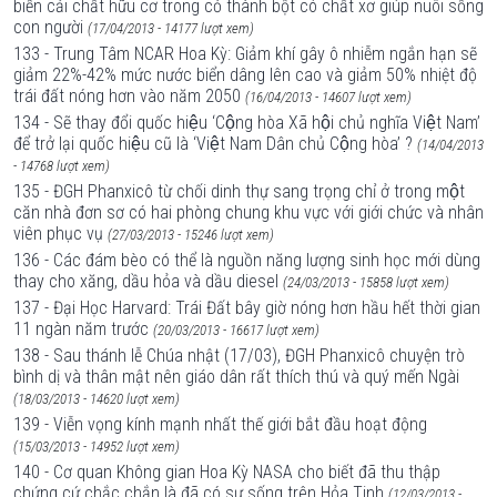
biến cải chất hữu cơ trong cỏ thành bột có chất xơ giúp nuôi sống
con người
(17/04/2013 - 14177 lượt xem)
133 - Trung Tâm NCAR Hoa Kỳ: Giảm khí gây ô nhiễm ngắn hạn sẽ
giảm 22%-42% mức nước biển dâng lên cao và giảm 50% nhiệt độ
trái đất nóng hơn vào năm 2050
(16/04/2013 - 14607 lượt xem)
134 - Sẽ thay đổi quốc hiệu ‘Cộng hòa Xã hội chủ nghĩa Việt Nam’
để trở lại quốc hiệu cũ là ‘Việt Nam Dân chủ Cộng hòa’ ?
(14/04/2013
- 14768 lượt xem)
135 - ĐGH Phanxicô từ chối dinh thự sang trọng chỉ ở trong một
căn nhà đơn sơ có hai phòng chung khu vực với giới chức và nhân
viên phục vụ
(27/03/2013 - 15246 lượt xem)
136 - Các đám bèo có thể là nguồn năng lượng sinh học mới dùng
thay cho xăng, dầu hỏa và dầu diesel
(24/03/2013 - 15858 lượt xem)
137 - Đại Học Harvard: Trái Đất bây giờ nóng hơn hầu hết thời gian
11 ngàn năm trước
(20/03/2013 - 16617 lượt xem)
138 - Sau thánh lễ Chúa nhật (17/03), ĐGH Phanxicô chuyện trò
bình dị và thân mật nên giáo dân rất thích thú và quý mến Ngài
(18/03/2013 - 14620 lượt xem)
139 - Viễn vọng kính mạnh nhất thế giới bắt đầu hoạt động
(15/03/2013 - 14952 lượt xem)
140 - Cơ quan Không gian Hoa Kỳ NASA cho biết đã thu thập
chứng cứ chắc chắn là đã có sự sống trên Hỏa Tinh
(12/03/2013 -