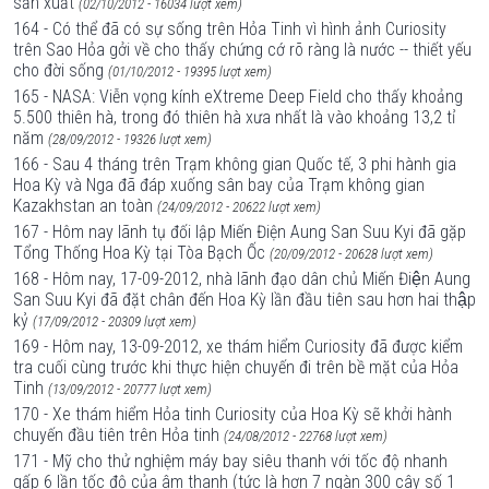
sản xuất
(02/10/2012 - 16034 lượt xem)
164 - Có thể đã có sự sống trên Hỏa Tinh vì hình ảnh Curiosity
trên Sao Hỏa gởi về cho thấy chứng cớ rõ ràng là nước -- thiết yếu
cho đời sống
(01/10/2012 - 19395 lượt xem)
165 - NASA: Viễn vọng kính eXtreme Deep Field cho thấy khoảng
5.500 thiên hà, trong đó thiên hà xưa nhất là vào khoảng 13,2 tỉ
năm
(28/09/2012 - 19326 lượt xem)
166 - Sau 4 tháng trên Trạm không gian Quốc tế, 3 phi hành gia
Hoa Kỳ và Nga đã đáp xuống sân bay của Trạm không gian
Kazakhstan an toàn
(24/09/2012 - 20622 lượt xem)
167 - Hôm nay lãnh tụ đối lập Miến Điện Aung San Suu Kyi đã gặp
Tổng Thống Hoa Kỳ tại Tòa Bạch Ốc
(20/09/2012 - 20628 lượt xem)
168 - Hôm nay, 17-09-2012, nhà lãnh đạo dân chủ Miến Điện Aung
San Suu Kyi đã đặt chân đến Hoa Kỳ lần đầu tiên sau hơn hai thập
kỷ
(17/09/2012 - 20309 lượt xem)
169 - Hôm nay, 13-09-2012, xe thám hiểm Curiosity đã được kiểm
tra cuối cùng trước khi thực hiện chuyến đi trên bề mặt của Hỏa
Tinh
(13/09/2012 - 20777 lượt xem)
170 - Xe thám hiểm Hỏa tinh Curiosity của Hoa Kỳ sẽ khởi hành
chuyến đầu tiên trên Hỏa tinh
(24/08/2012 - 22768 lượt xem)
171 - Mỹ cho thử nghiệm máy bay siêu thanh với tốc độ nhanh
gấp 6 lần tốc độ của âm thanh (tức là hơn 7 ngàn 300 cây số 1