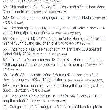
vào năm 2015
(28/10/2014 - 1538 lượt xem)
62 - Nhà phát minh Eric Betzig: Kính hiển vi mới hiển thị hoạt động
3 chiều nơi tế bào
(26/10/2014 - 1516 lượt xem)
63 - Bốn phương cách phòng ngừa lây nhiễm bệnh Ebola
(12/10/2014
- 1559 lượt xem)
64 - Các nhà nghiên cứu Mỹ và Na Uy đoạt giải Nobel Y học 2014
với hệ thống định vị não bộ
(10/10/2014 - 1615 lượt xem)
65 - Khoa học gia Mỹ và Đức đoạt giải Nobel Hóa học 2014 về kính
hiển vi huỳnh quang siêu phân giải
(10/10/2014 - 1674 lượt xem)
66 - Khoa học gia Mỹ và Nhật phát minh ánh sáng LED đoạt giải
Nobel Vật lý 2014
(10/10/2014 - 1490 lượt xem)
67 - Tàu vũ trụ Maven của Hoa Kỳ đã tới Sao Hỏa sau hành trình
10 tháng qua 711 triệu cây số vào chiều tối hôm qua
(28/09/2014 -
1716 lượt xem)
68 - Người Việt may mắn: trúng 228 triệu đôla trong đợt xổ số
Powerball ngày 24/09/2014 tại California
(28/09/2014 - 1660 lượt xem)
69 - Trên 4 triệu thanh niên Việt Nam không thể nào lập gia đình
đươc ?
(24/09/2014 - 1593 lượt xem)
70 - Ca sĩ Giang Tử qua đời lúc 3g35 chiều nay (16/09/2014) vì
ung thư ở tuổi 70
(17/09/2014 - 1733 lượt xem)
71 - Con gái của cố đại tướng Cao Văn Viên xuất bản tác phẩm