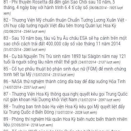
81 - Phi thuyền Rosetta đã đến gần Sao Chổi sau 10 năm, 5
tháng, 4 ngày bay với hành trình 6.4 tỉ cây số
(06/08/2014 - 1925 lượt
xem)
82 - Thượng Viện Mỹ chuẩn thuận Chuẩn Tướng Lương Xuân Việt -
chỉ huy cấp tướng người Việt đầu tiên trong Quân lực Hoa Kỳ
(02/08/2014 - 2344 lượt xem)
83 - Sau 10 năm bay, tàu vũ trụ Âu châu ESA sẽ hạ cánh trên một
sao chổi cách trái đất 400.000 cây số vào tháng 11 năm 2014
(31/07/2014 - 2085 lượt xem)
84 - Cụ bà Nguyễn Thị Trù sinh năm 1893 tại Sàigòn năm nay 121
tuổi là người sống lâu năm nhất thế giới
(24/07/2014 - 2137 lượt xem)
85 - Cổ tục phẫu thuật bộ phận sinh dục nữ (FGM) để minh chứng
trinh tiết tại Mỹ
(15/07/2014 - 2310 lượt xem)
86 - NASA thử nghiệm thành công dĩa bay để đáp xuống Hỏa Tinh
(14/07/2014 - 2257 lượt xem)
87 - Thượng Viện Hoa Kỳ thông qua nghị quyết kêu gọi Trung Quốc
rút giàn khoan Hải Dương khỏi Việt Nam
(13/07/2014 - 2097 lượt xem)
88 - Trưởng ban tình báo Hạ viện Hoa Kỳ kêu gọi Mỹ quyết liệt đẩy
lùi Trung Quốc ở Biển Đông
(13/07/2014 - 2028 lượt xem)
89 - Phòng thí nghiệm Hải quân Hoa Kỳ biến nước biển thành nhiên
liệu
(27/05/2014 - 2218 lượt xem)