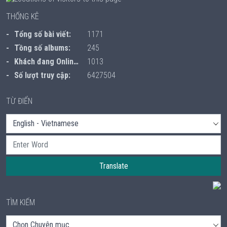
THỐNG KÊ
Tổng số bài viết:
1171
Tồng số albums:
245
Khách đang Online:
1013
Số lượt truy cập:
6427504
TỪ ĐIỂN
Translate
TÌM KIẾM