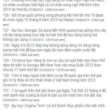
125 - Chương trình đại học cấp bằng cử nhân ngôn ngữ Việt Nam,
cử nhân sư phạm Việt Ngữ và cử nhân song ngữ Việt-Anh năm
2014 tại Hoa Kỳ
(27/08/2013 - 12450 lượt xem)
126 - Đối thoại quốc phòng song phương Mỹ-Việt lần thứ 10 được
tổ chức ngày 15 tháng 8 năm 2013 tại Hawaii
(19/08/2013 - 12492 lượt
xem)
127 - Đại Học Georgia: Sử dụng tiến trình quang hợp giống như cây
cối lấy năng lượng trực tiếp từ mặt trời để tạo năng lượng mà
không cần xăng
(11/05/2013 - 13674 lượt xem)
128 - Ngày 4-5-2013: Máy bay không dùng xăng chỉ dùng năng
lượng mặt trời để bay ban ngày lẫn ban đêm xuyên nước Mỹ
(09/05/2013 - 12802 lượt xem)
129 - Tin khoa học: Hàng tỷ con ve sầu sẽ xuất hiện dọc theo 900
dặm bờ biển từ Georgia đến New York vào mùa Xuân 2013 theo
chu kỳ 17 năm một lần
(07/05/2013 - 13729 lượt xem)
130 - Trên 4 triệu người Việt định cư tại 90 quốc gia trên thế giới
gởi 10 tỷ đôla về cho thân nhân ở Việt Nam trong năm 2012
(30/04/2013 - 11850 lượt xem)
131 - 1 tỷ người trên thế giới tham gia Ngày Trái Ðất 22 tháng 4 để
vinh danh môi trường là buổi lễ dân sự lớn nhất trên trái đất nầy
(25/04/2013 - 13833 lượt xem)
132 - Đại Học Virginia Tech: Cỏ trở thành thực phẩm nhờ tiến trình