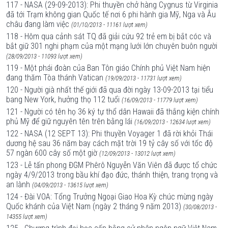
117 - NASA (29-09-2013): Phi thuyền chở hàng Cygnus từ Virginia
đã tới Trạm không gian Quốc tế nơi 6 phi hành gia Mỹ, Nga và Âu
châu đang làm việc
(01/10/2013 - 11161 lượt xem)
118 - Hôm qua cảnh sát TQ đã giải cứu 92 trẻ em bị bắt cóc và
bắt giữ 301 nghi phạm của một mạng lưới lớn chuyên buôn người
(28/09/2013 - 11093 lượt xem)
119 - Một phái đoàn của Ban Tôn giáo Chính phủ Việt Nam hiện
đang thăm Tòa thánh Vatican
(19/09/2013 - 11731 lượt xem)
120 - Người già nhất thế giới đã qua đời ngày 13-09-2013 tại tiểu
bang New York, hưởng thọ 112 tuổi
(16/09/2013 - 11779 lượt xem)
121 - Người có tên họ 36 ký tự thổ dân Hawaii đã thắng kiện chính
phủ Mỹ để giữ nguyên tên trên bằng lái
(16/09/2013 - 12634 lượt xem)
122 - NASA (12 SEPT 13): Phi thuyền Voyager 1 đã rời khỏi Thái
dương hệ sau 36 năm bay cách mặt trời 19 tỷ cây số với tốc độ
57 ngàn 600 cây số một giờ
(12/09/2013 - 13012 lượt xem)
123 - Lễ tấn phong ĐGM Phêrô Nguyễn Văn Viên đã được tổ chức
ngày 4/9/2013 trong bầu khí đạo đức, thánh thiện, trang trọng và
an lành
(04/09/2013 - 13615 lượt xem)
124 - Đài VOA: Tổng Trưởng Ngoại Giao Hoa Kỳ chúc mừng ngày
Quốc khánh của Việt Nam (ngày 2 tháng 9 năm 2013)
(30/08/2013 -
14355 lượt xem)