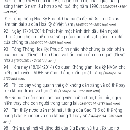
90 - Tổ chức WHO của Liên Hiệp Quốc cho biết loài người đang
sống thêm 6 năm lâu hơn so với tuổi thọ năm 1990
(16/05/2014 - 3404
lượt xem)
91 - Tổng thống Hoa Kỳ Barack Obama đã đề cử Gs. Ted Osius
làm tân đại sứ của Hoa Kỳ ở Việt Nam
(15/05/2014 - 2569 lượt xem)
92 - Ngày 17/04/2014: Phát hiện một hành tinh đầu tiên ngoài
Thái Dương hệ có thể có sự sống của các sinh vật giống Trái đất
của chúng ta
(20/04/2014 - 2501 lượt xem)
93 - Tổng Thống Hoa Kỳ: Phục Sinh nhắc nhở chúng ta bổn phận
của con cái đối với Thiên Chúa và bổn phận của con người đối với
nhau
(19/04/2014 - 2440 lượt xem)
94 - Hôm nay (18/04/2014) Cơ quan Không gian Hoa kỳ NASA cho
biết phi thuyền LADEE sẽ đâm thẳng xuống mặt trăng
(18/04/2014 -
2139 lượt xem)
95 - Phi cơ bay vòng quanh thế giới không cần xăng và có thể bay
trên không trung vô hạn định
(11/04/2014 - 2256 lượt xem)
96 - Rôbô đã sẵn sàng làm công việc buồn chán, bẩn thỉu, nguy
hiểm thay cho con người trong tương lai
(08/04/2014 - 2187 lượt xem)
97 - Tìm thấy nước trên một mặt trăng của Sao Thổ có thể rộng
bằng Lake Superior và sâu khoảng 10 cây số
(04/04/2014 - 2563 lượt
xem)
98 - Khám phá mới về tiếng dội của Big Bang: vũ trụ tiếp tục nở