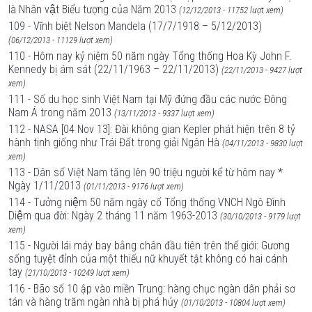
là Nhân vật Biểu tượng của Năm 2013
(12/12/2013 - 11752 lượt xem)
109 - Vĩnh biệt Nelson Mandela (17/7/1918 – 5/12/2013)
(06/12/2013 - 11129 lượt xem)
110 - Hôm nay kỷ niệm 50 năm ngày Tổng thống Hoa Kỳ John F.
Kennedy bị ám sát (22/11/1963 – 22/11/2013)
(22/11/2013 - 9427 lượt
xem)
111 - Số du học sinh Việt Nam tại Mỹ đứng đầu các nước Đông
Nam Á trong năm 2013
(13/11/2013 - 9337 lượt xem)
112 - NASA [04 Nov 13]: Đài không gian Kepler phát hiện trên 8 tỷ
hành tinh giống như Trái Đất trong giải Ngân Hà
(04/11/2013 - 9830 lượt
xem)
113 - Dân số Việt Nam tăng lên 90 triệu người kể từ hôm nay *
Ngày 1/11/2013
(01/11/2013 - 9176 lượt xem)
114 - Tưởng niệm 50 năm ngày cố Tổng thống VNCH Ngô Đình
Diệm qua đời: Ngày 2 tháng 11 năm 1963-2013
(30/10/2013 - 9179 lượt
xem)
115 - Người lái máy bay bằng chân đầu tiên trên thế giới: Gương
sống tuyệt đỉnh của một thiếu nữ khuyết tật không có hai cánh
tay
(21/10/2013 - 10249 lượt xem)
116 - Bão số 10 ập vào miền Trung: hàng chục ngàn dân phải sơ
tán và hàng trăm ngàn nhà bị phá hủy
(01/10/2013 - 10804 lượt xem)