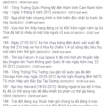
(08/07/2012 - 18234 lượt xem)
181 - Tổng Trưởng Quốc Phòng Mỹ đến thăm Vịnh Cam Ranh hôm
nay – ngày 3 tháng 6 năm 2012
(04/06/2012 - 20510 lượt xem)
182 - Nga phát hiện chương trình vi tính hiểm độc nhất từ trước tới
nay
(03/06/2012 - 21989 lượt xem)
183 - Vừa mới tìm thấy hang động có từ 400 trăm ngàn năm tại Do
Thái đã tiết lộ nhiều bí mật loài người cổ xưa
(01/06/2012 - 22337 lượt
xem)
184 - Ngày 27-05-2012: Xe hơi chạy bằng điện được sản xuất để
thay thế 210 triệu xe hơi ở Hoa Kỳ chiếm 1/4 số xăng dầu tiêu thụ
mỗi năm trên thế giới
(28/05/2012 - 20695 lượt xem)
185 - Tên lửa Falcon–9 của Space X đã chở một phi thuyền tiếp
liệu Dragon lên Trạm Không gian Quốc tế vào ngày hôm nay, 22-
05-2012
(22/05/2012 - 21205 lượt xem)
186 - Tổng Thống/Thủ Tướng của gần 60 quốc gia đã đến
Chicago hôm nay, ngày 20-05-2012 dự hội nghị thượng đỉnh NATO
Tổ chức Hiệp ước Bắc Đại Tây Dương
(20/05/2012 - 16730 lượt xem)
187 - Đại Học Harvard (18-05-2012): Những người bị bại liệt ở Hoa
Kỳ đã có thể dùng não để điều khiển bộ phận cơ thể giả bằng
robot
(18/05/2012 - 20418 lượt xem)
188 - Trái đất đang suy thoái: hiện giờ chúng ta đã đứng ở mức
50% vượt quá khả năng của trái đất để hỗ trợ cho sự sống của