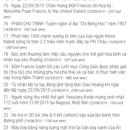
15 - Ngày 22/09/2015: Chào mừng ĐGH Francis tới Hoa Kỳ -
Welcome Pope Francis to the United States!
(22/09/2015 - 1297 lượt
xem)
16 - PHAN CHU TRINH: Tuyên ngôn vĩ đại “Chi Bằng Học” năm 1907
(14/09/2015 - 1367 lượt xem)
17 - Phát hiện 1500 mảnh xương tổ tiên của loài người Homo
Naledi sống từ trên 2.5 triệu năm trước đây tại Phi Châu
(10/09/2015
- 1300 lượt xem)
18 - Bức ảnh thương tâm: Hãy cầu nguyện cho thế giới hòa bình và
nhân loại yêu thương
(07/09/2015 - 1357 lượt xem)
19 - ĐGH Francis tuyên bố các Linh mục Công Giáo được phép giải
tội (tha tội) cho những phụ nữ phá thai và cả bác sĩ thực hiện việc
này trong Năm Thánh
(02/09/2015 - 1882 lượt xem)
20 - Tù nhân Mỹ tự tay đóng ghế tặng Đức Giáo Hoàng khi ngài
đến Mỹ ngày 22/09/2015
(25/08/2015 - 2290 lượt xem)
21 - Người sống thọ nhất thế giới: Yasutaro Koide mừng sinh nhật
112 tuổi hôm 21/8/2015 tại Nagoya, Nhật Bản
(22/08/2015 - 1263 lượt
xem)
22 - Xe hơi in 3D (rẻ, nhẹ & ít khí carbon) sắp sửa lăn bánh trên
đường phố
(19/08/2015 - 1134 lượt xem)
23 - Máy bay bằng năng lượng mặt trời tại sân bay xanh của Ấn