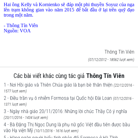
Hai ông Kelly và Kornienko sẽ đáp một phi thuyền Soyuz của nga
lên trạm không gian vào năm 2015 để bắt đầu ở lại trên quỹ đạo
trong một năm.
- Thông Tín Viên
Nguồn: VOA
Thông Tín Viên
(07/12/2012 - 18562 lượt xem)
Các bài viết khác cùng tác giả
Thông Tín Viên
1 - Nơi Hồi giáo và Thiên Chúa giáo là bạn bè thân thiện
(22/12/2016 -
1577 lượt xem)
2 - Điều trần vụ ô nhiễm Formosa tại Quốc hội Đài Loan
(07/12/2016 -
1371 lượt xem)
3 - Ngày nhà giáo 20/11/2016: Những lời chúc Thầy Cô ý nghĩa
(20/11/2016 - 1434 lượt xem)
4 - Bà Đặng Thị Ngọc Dung là phụ nữ gốc Việt đầu tiên được bầu
vào Hạ viện Mỹ
(10/11/2016 - 1616 lượt xem)
5 - Hàng ngàn người biểu tình phản đối Formosa ở Hà Tĩnh