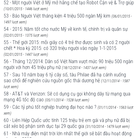
52 - Một người Việt ở Mỹ mở hãng chế tạo Robot Cận vệ & Trợ giúp
(10/01/2015 - 1446 lượt xem)
53 - Báo Người Việt tháng kiện 4 triệu 500 ngàn Mỹ kim
(06/01/2015 -
1497 lượt xem)
54 - 2015: Năm tốt cho nước Mỹ về kinh tế, chính trị và quân sự
(02/01/2015 - 1375 lượt xem)
55 - Thế giới 2015: mỗi giây có 4 trẻ thơ được sinh và có 2 người
chết * Hoa kỳ 2015: có 320 triệu người vào ngày 1-1-2015
(02/01/2015 - 1447 lượt xem)
56 - Tháng 12/2014: Dân số Việt Nam vượt mức 90 triệu 500 ngàn
người với hơn 45 triệu phụ nữ
(18/12/2014 - 1437 lượt xem)
57 - Sau 10 năm bay 6 tỷ cây số, tàu Philae đã hạ cánh xuống
sao chổi để nghiên cứu nguồn gốc thái dương hệ
(12/11/2014 - 1587
lượt xem)
58 - AT&T và Verizon: Sẽ có dụng cụ gọi không dây từ mạng qua
mạng 4G tốc độ cao
(05/11/2014 - 1528 lượt xem)
59 - Các tỷ phú tốt nghiệp trường đại học nào ?
(01/11/2014 - 1563 lượt
xem)
60 - Liên Hiệp Quốc ước tính 125 triệu trẻ em gái và phụ nữ đã bị
cắt xẻo bộ phận sinh dục tại 29 quốc gia
(31/10/2014 - 1479 lượt xem)
61 - Nhà máy điện mặt trời lớn nhất thế giới sẽ bắt đầu hoạt động