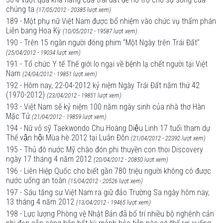
chúng ta
(17/05/2012 - 20385 lượt xem)
189 - Một phụ nữ Việt Nam được bổ nhiệm vào chức vụ thẩm phán
Liên bang Hoa Kỳ
(10/05/2012 - 19587 lượt xem)
190 - Trên 15 ngàn người đóng phim "Một Ngày trên Trái Đất"
(25/04/2012 - 19034 lượt xem)
191 - Tổ chức Y tế Thế giới lo ngại về bệnh lạ chết người tại Việt
Nam
(24/04/2012 - 19851 lượt xem)
192 - Hôm nay, 22-04-2012 kỷ niệm Ngày Trái Đất năm thứ 42
(1970-2012)
(23/04/2012 - 19851 lượt xem)
193 - Việt Nam sẽ kỷ niệm 100 năm ngày sinh của nhà thơ Hàn
Mặc Tử
(21/04/2012 - 19859 lượt xem)
194 - Nữ võ sỹ Taekwondo Chu Hoàng Diệu Linh 17 tuổi tham dự
Thế vận hội Mùa hè 2012 tại Luân Đôn
(21/04/2012 - 22392 lượt xem)
195 - Thủ đô nước Mỹ chào đón phi thuyền con thoi Discovery
ngày 17 tháng 4 năm 2012
(20/04/2012 - 20850 lượt xem)
196 - Liên Hiệp Quốc cho biết gần 780 triệu người không có được
nước uống an toàn
(15/04/2012 - 20526 lượt xem)
197 - Sáu tăng sư Việt Nam ra giữ đảo Trường Sa ngày hôm nay,
13 tháng 4 năm 2012
(13/04/2012 - 19465 lượt xem)
198 - Lực lượng Phòng vệ Nhật Bản đã bố trí nhiều bộ nghênh cản