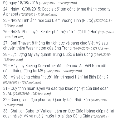
Độ ngày 18/08/2015
(18/08/2015 - 1092 lượt xem)
24 - Ngày 10/08/2015: Google đổi tên công ty mẹ thành công ty
Alphabet
(10/08/2015 - 1140 lượt xem)
25 - NASA: Hình ảnh mới của Diêm Vương Tinh (Pluto)
(27/07/2015 -
1210 lượt xem)
26 - NASA: Phi thuyền Kepler phát hiện "Trái đất thứ Hai"
(23/07/2015
- 1232 lượt xem)
27 - Carl Thayer: 8 thông tin tích cực về bang giao Việt Mỹ sau
chuyến thăm Washington của ông Trọng
(16/07/2015 - 1321 lượt xem)
28 - Lực lượng Mỹ vây quanh Trung Quốc ở Biển Đông
(21/06/2015 -
1129 lượt xem)
29 - Máy bay Boeing Dreamliner đầu tiên của Air Việt Nam cất
cánh thẳng đứng tại Mỹ
(12/06/2015 - 1264 lượt xem)
30 - Mỹ sẽ dùng chiêu “người Hán trị người Hán” tại Biển Đông ?
(01/06/2015 - 1287 lượt xem)
31 - Quy trình huấn luyện và đào tạo khắc nghiệt của biệt đoàn
SEAL
(29/05/2015 - 1280 lượt xem)
32 - Gương lãnh đạo phục vụ: Quản lý kiểu Nhật Bản
(28/05/2015 -
1275 lượt xem)
33 - Chủ tịch Cuba tới Vatican cảm ơn Đức Giáo Hoàng giúp nối lại
quan hệ với Mỹ và ngỏ ý muốn trở lại đạo Công Giáo
(10/05/2015 -