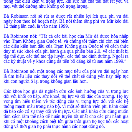
trong các điều kiện vi trọng lực, khi sức hút của trái đất rất yếu và
mọi vật thể dường như không có trọng lượng.
Bà Robinson nói sẽ rút ra được rất nhiều lợi ích qua phi vụ dài
ngày hơn theo kế hoạch này. Bà nói thêm rằng phi vụ Mir kéo dài
12 tháng lần cuối là vào năm 1999.
Bà Robinson nói: “Tất cả các bài học của Mir đã được hòa nhập
vào Trạm Không gian Quốc tế, và chúng tôi thậm chí còn cải biến
các điều kiện ban đầu của Trạm Không gian Quốc tế về cách thức
duy trì sức khoẻ của phi hành gia qua phiên bản 2.0, về các thiết bị
tập thể dục, các thủ tục tập luyện, các thủ tục dinh dưỡng. Ngoài ra
các kỹ thuật về y khoa cũng đã tiến bộ đáng kể từ sau năm 1999.”
Bà Robinson nói một trong các mục tiêu của phi vụ dài ngày hơn
là tìm hiểu liệu các thay đổi về thể chất sẽ đứng yên hay tiếp tục
khi con người ở lại trong không gian lâu hơn.
Các khoa học gia đã nghiên cứu các ảnh hưởng của vi trọng lực
đối với khối cơ bắp, sức khoẻ, thị lực và độ đặc của xương. Họ hy
vọng tìm hiểu thêm về tác động của vi trọng lực đối với các hệ
thống mạch máu trong não bộ, vì một số thành viên phi hành đoàn
đã báo cáo có sự thay đổi về thị lực. Các nhà khảo cứu cũng muốn
tính cách làm thế nào để huấn luyện tốt nhất cho các phi hành gia
khi có một khoảng cách biệt lớn giữa thời gian họ học hỏi các hoạt
động và thời gian họ phải thực hành các hoạt động đó.