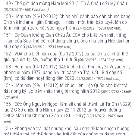
149 - Thế giới đón mừng Năm Mới 2013: Từ Á Châu đến Mỹ Châu
(01/01/2013 - 16813 lượt xem)
150 - Hôm nay (26-12-2012): Chính phủ cảnh báo dân chúng bang
Ohio và Indiana - gần Chicago, Illinois - một trận bão tuyết lớn có
tầm nhìn gần zero hết sức nguy hiểm
(27/12/2012 - 15254 lượt xem)
151 - Cơ Quan Không Gian Châu Âu ESA cho biết trên mặt trăng
Titan của Sao Thổ có một dòng sông giống như sông Nile dài hơn
400 cây số
(13/12/2012 - 15513 lượt xem)
152 - VOA cho biết hôm qua (05-12-2012) cụ bà lớn tuổi nhất thế
giới qua đời tại Mỹ, hưởng thọ 116 tuổi
(06/12/2012 - 18241 lượt xem)
153 - Hôm nay (04-12-2012) NASA cho biết: Phi thuyền Voyager 1,
phóng đi năm 1977, đang ở vị trí cách xa Trái Đất 18 tỉ cây số
(km), có đủ điện hoạt động đến 2020
(04/12/2012 - 19705 lượt xem)
154 - Hôm nay (29/11/2012) tổ chức Liên Hiệp Quốc cho biết trái
đất nóng kỷ lục trên khắp thế giới trong năm 2012
(30/11/2012 - 18869
lượt xem)
155 - Đức Ông Nguyễn Ngọc Hàm sẽ chủ tế thánh Lễ Tạ Ơn (NS29)
lúc 2 G 30 chiều thứ Năm, ngày 22-11-2012 tại Nguyện đường
CĐCG Mân Côi Chicago (Giáo xứ St. Henry)
(12/11/2012 - 19400 lượt
xem)
156 - Phóng vào trái đất những khối cầu sơn để làm chệch hướng
một thiên thể có thể đụng vào trái đất của chúng ta đang sống