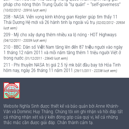
pháp cho nông thôn Trung Quốc là “tự quản” – “self-governess”
(10/02/2012 - 20916 lượt xem)
208 - NASA: Viễn vọng kính không gian Kepler giúp tìm thấy 11
Thái Dương Hệ mới và 26 hành tinh lạ ngoài vũ trụ
(02/02/2012 - 20934
lượt xem)
209 - Mỹ cho xây dựng thêm nhiều xa lộ nóng - HOT Highways
(04/12/2011 - 23339 lượt xem)
210 - BBC: Dân số Việt Nam tăng lên đến 87 triệu người vào ngày
1 tháng 12 năm 2011 và mỗi năm tăng thêm 1 triệu người Việt ở
trong nước
(01/12/2011 - 23643 lượt xem)
211 - Phi thuyền NASA trị giá 2.5 tỷ mk bắt đầu bay tới Hỏa Tinh
hôm nay, ngày 26 tháng 11 năm 2011
(29/11/2011 - 22238 lượt xem)
Website Nghĩa Sinh được thiết kế và bảo quản bởi Anne Khánh-
Vân và Dominic Huy Thắng. Chúng tôi xin ghi nhận và hồi đáp tất
cả những nhận xét và ý kiến đóng góp của quý vị, kể cả những
thắc mắc cần được giải đáp. Chân thành cảm tạ.