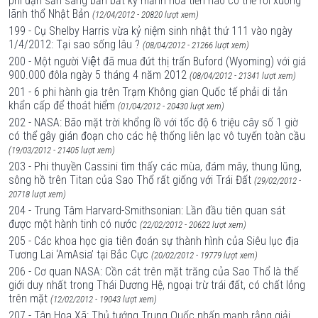
phi đạn sẵn sàng bắn bất kỳ mảnh hỏa tiễn nào có thể rơi xuống
lãnh thổ Nhật Bản
(12/04/2012 - 20820 lượt xem)
199 - Cụ Shelby Harris vừa kỷ niệm sinh nhật thứ 111 vào ngày
1/4/2012: Tại sao sống lâu ?
(08/04/2012 - 21266 lượt xem)
200 - Một người Việt đã mua đứt thị trấn Buford (Wyoming) với giá
900.000 đôla ngày 5 tháng 4 năm 2012
(08/04/2012 - 21341 lượt xem)
201 - 6 phi hành gia trên Trạm Không gian Quốc tế phải di tản
khẩn cấp để thoát hiểm
(01/04/2012 - 20430 lượt xem)
202 - NASA: Bão mặt trời khổng lồ với tốc độ 6 triệu cây số 1 giờ
có thể gây gián đoạn cho các hệ thống liên lạc vô tuyến toàn cầu
(19/03/2012 - 21405 lượt xem)
203 - Phi thuyền Cassini tìm thấy các mùa, đám mây, thung lũng,
sông hồ trên Titan của Sao Thổ rất giống với Trái Đất
(29/02/2012 -
20718 lượt xem)
204 - Trung Tâm Harvard-Smithsonian: Lần đầu tiên quan sát
được một hành tinh có nước
(22/02/2012 - 20622 lượt xem)
205 - Các khoa học gia tiên đoán sự thành hình của Siêu lục địa
Tương Lai ‘AmAsia’ tại Bắc Cực
(20/02/2012 - 19779 lượt xem)
206 - Cơ quan NASA: Cồn cát trên mặt trăng của Sao Thổ là thế
giới duy nhất trong Thái Dương Hệ, ngoại trừ trái đất, có chất lỏng
trên mặt
(12/02/2012 - 19043 lượt xem)
207 - Tân Hoa Xã: Thủ tướng Trung Quốc nhấn mạnh rằng giải