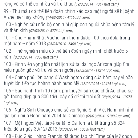
rộng và có thể có nhiều vũ trụ khác
(19/03/2014 - 4047 lượt xem)
99 - Thử máu có thể tiên đoán chính xác cao một người sẽ bị bệnh
Alzheimer hay không
(14/03/2014 - 4116 lượt xem)
100 - Nghiên cứu não bộ con ruồi giúp con người chữa bệnh tâm lý
và thần kinh
(07/03/2014 - 5776 lượt xem)
101 - Ông Phạm Nhật Vượng làm thêm được 100 triệu đôla trong
một năm -- năm 2013
(05/03/2014 - 5400 lượt xem)
102 - Thử nghiệm máu có thể tiên đoán ngày mình chết trước 5
năm
(03/03/2014 - 7886 lượt xem)
103 - Kính viễn vọng lớn nhất lịch sử tại đại học Arizona giúp tìm
hiểu nguồn gốc vũ trụ và con người
(13/02/2014 - 11214 lượt xem)
104 - Chính phủ liên bang ở Washington đóng cửa hôm nay vì bão
tuyết lớn tiếp tục hoành hành nước Mỹ
(13/02/2014 - 10474 lượt xem)
105 - Sau hành trình 10 năm, phi thuyền săn sao chổi Âu châu sẽ
gởi thông điệp qua 800 triệu cây số để tới trái đất
(28/01/2014 - 10755
lượt xem)
106 - Nghĩa Sinh Chicago chia sẻ với Nghĩa Sinh Việt Nam hình ảnh
giá lạnh mùa Đông năm 2014 tại Chicago
(09/01/2014 - 9198 lượt xem)
107 - Một người Việt tài xế xe tải ở California biết trúng số 324
triệu đôla ngày 30/12/2013
(04/01/2014 - 10650 lượt xem)
108 - Đức Giáo Hoàng Francis đã được tạp chí Time của Mỹ chọn