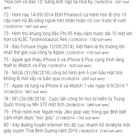
“Hoa Sen và Bão Tố” bằng Anh ngữ tại Hoa Kỳ
(14/09/2014 - 1651 lượt
xem)
72 - Hôm nay 14/09/2014 ĐGH Phanxicô cử hành hôn lễ cho 10
cặp nam nữ đã sống ngoài hôn nhân hoặc có con trước lễ cưới
(14/09/2014 - 1457 lượt xem)
73 - Hình thù khủng long Bắc Phi 95 triệu năm trước dài 15 mét lớn
hơn cả KLBC Tyrannosaurus Rex
(12/09/2014 - 1742 lượt xem)
74 - Báo Fortune (ngày 12/09/2014): Việt Nam là thị trường lớn
nhất thế giới của công ty Apple
(12/09/2014 - 1730 lượt xem)
75 - Apple giới thiệu iPhone 6 và iPhone 6 Plus cùng trình làng
thiết bị iWatch và iPay
(10/09/2014 - 1635 lượt xem)
76 - NASA (31/08/2014) công bố hình ảnh 6 cơn bão mặt trời
khổng lồ mới xẩy ra tuần qua
(01/09/2014 - 2005 lượt xem)
77 - Apple sẽ tung ra iPhone 6 và iWatch 1 vào ngày 9/9/2014 ?
(31/08/2014 - 1801 lượt xem)
78 - RFI (26/08/2014) : Cuộc tấn công tin học bí hiểm từ Trung
Quốc trong vụ MH 370 mất tích
(26/08/2014 - 1889 lượt xem)
79 - Phát minh mới: Người máy Jibo giúp việc trong gia đình biết
cảm nhận được "xúc giác"
(21/08/2014 - 1760 lượt xem)
80 - Xây đường truyền Internet tốc độ cực nhanh 60 terabyte mỗi
giây xuyên Thái Bình Dương năm 2016
(18/08/2014 - 2144 lượt xem)