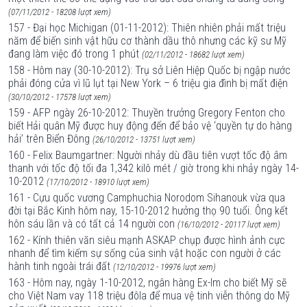
(07/11/2012 - 18208 lượt xem)
157 - Đại học Michigan (01-11-2012): Thiên nhiên phải mất triệu
năm để biến sinh vật hữu cơ thành dầu thô nhưng các kỹ sư Mỹ
đang làm việc đó trong 1 phút
(02/11/2012 - 18682 lượt xem)
158 - Hôm nay (30-10-2012): Trụ sở Liên Hiệp Quốc bị ngập nước
phải đóng cửa vì lũ lụt tại New York – 6 triệu gia đình bị mất điện
(30/10/2012 - 17578 lượt xem)
159 - AFP ngày 26-10-2012: Thuyền trưởng Gregory Fenton cho
biết Hải quân Mỹ được huy động đến để bảo vệ ‘quyền tự do hàng
hải’ trên Biển Đông
(26/10/2012 - 13751 lượt xem)
160 - Felix Baumgartner: Người nhảy dù đầu tiên vượt tốc độ âm
thanh với tốc độ tối đa 1,342 kilô mét / giờ trong khi nhảy ngày 14-
10-2012
(17/10/2012 - 18910 lượt xem)
161 - Cựu quốc vương Camphuchia Norodom Sihanouk vừa qua
đời tại Bắc Kinh hôm nay, 15-10-2012 hưởng thọ 90 tuổi. Ông kết
hôn sáu lần và có tất cả 14 người con
(16/10/2012 - 20117 lượt xem)
162 - Kính thiên văn siêu mạnh ASKAP chụp được hình ảnh cực
nhanh để tìm kiếm sự sống của sinh vật hoặc con người ở các
hành tinh ngoài trái đất
(12/10/2012 - 19976 lượt xem)
163 - Hôm nay, ngày 1-10-2012, ngân hàng Ex-Im cho biết Mỹ sẽ
cho Việt Nam vay 118 triệu đôla để mua vệ tinh viễn thông do Mỹ