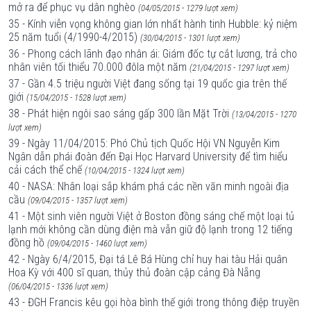
mở ra để phục vụ dân nghèo
(04/05/2015 - 1279 lượt xem)
35 - Kính viễn vọng không gian lớn nhất hành tinh Hubble: kỷ niệm
25 năm tuổi (4/1990-4/2015)
(30/04/2015 - 1301 lượt xem)
36 - Phong cách lãnh đạo nhân ái: Giám đốc tự cắt lương, trả cho
nhân viên tối thiểu 70.000 đôla một năm
(21/04/2015 - 1297 lượt xem)
37 - Gần 4.5 triệu người Việt đang sống tại 19 quốc gia trên thế
giới
(15/04/2015 - 1528 lượt xem)
38 - Phát hiện ngôi sao sáng gấp 300 lần Mặt Trời
(13/04/2015 - 1270
lượt xem)
39 - Ngày 11/04/2015: Phó Chủ tịch Quốc Hội VN Nguyễn Kim
Ngân dẫn phái đoàn đến Đại Học Harvard University để tìm hiểu
cải cách thể chế
(10/04/2015 - 1324 lượt xem)
40 - NASA: Nhân loại sắp khám phá các nền văn minh ngoài địa
cầu
(09/04/2015 - 1357 lượt xem)
41 - Một sinh viên người Việt ở Boston đồng sáng chế một loại tủ
lạnh mới không cần dùng điện mà vẫn giữ độ lạnh trong 12 tiếng
đồng hồ
(09/04/2015 - 1460 lượt xem)
42 - Ngày 6/4/2015, Đại tá Lê Bá Hùng chỉ huy hai tàu Hải quân
Hoa Kỳ với 400 sĩ quan, thủy thủ đoàn cập cảng Đà Nẵng
(06/04/2015 - 1336 lượt xem)
43 - ĐGH Francis kêu gọi hòa bình thế giới trong thông điệp truyền