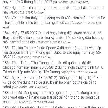
nay – ngày 3 tháng 6 năm 2012
(04/06/2012 - 20511 lượt xem)
182 - Nga phát hiện chương trình vi tính hiểm độc nhất từ trước tới
nay
(03/06/2012 - 21990 lượt xem)
183 - Vừa mới tìm thấy hang động có từ 400 trăm ngàn năm tại Do
Thái đã tiết lộ nhiều bí mật loài người cổ xưa
(01/06/2012 - 22337 lượt
xem)
184 - Ngày 27-05-2012: Xe hơi chạy bằng điện được sản xuất để
thay thế 210 triệu xe hơi ở Hoa Kỳ chiếm 1/4 số xăng dầu tiêu thụ
mỗi năm trên thế giới
(28/05/2012 - 20698 lượt xem)
185 - Tên lửa Falcon–9 của Space X đã chở một phi thuyền tiếp
liệu Dragon lên Trạm Không gian Quốc tế vào ngày hôm nay, 22-
05-2012
(22/05/2012 - 21206 lượt xem)
186 - Tổng Thống/Thủ Tướng của gần 60 quốc gia đã đến
Chicago hôm nay, ngày 20-05-2012 dự hội nghị thượng đỉnh NATO
Tổ chức Hiệp ước Bắc Đại Tây Dương
(20/05/2012 - 16731 lượt xem)
187 - Đại Học Harvard (18-05-2012): Những người bị bại liệt ở Hoa
Kỳ đã có thể dùng não để điều khiển bộ phận cơ thể giả bằng
robot
(18/05/2012 - 20419 lượt xem)
188 - Trái đất đang suy thoái: hiện giờ chúng ta đã đứng ở mức
50% vượt quá khả năng của trái đất để hỗ trợ cho sự sống của
chúng ta
(17/05/2012 - 20386 lượt xem)
189 - Một phụ nữ Việt Nam được bổ nhiệm vào chức vụ thẩm phán