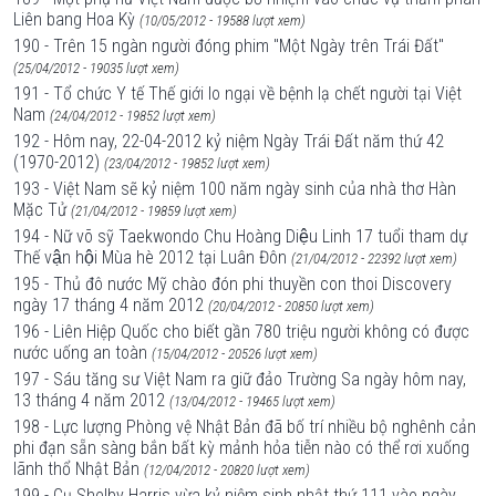
Liên bang Hoa Kỳ
(10/05/2012 - 19588 lượt xem)
190 - Trên 15 ngàn người đóng phim "Một Ngày trên Trái Đất"
(25/04/2012 - 19035 lượt xem)
191 - Tổ chức Y tế Thế giới lo ngại về bệnh lạ chết người tại Việt
Nam
(24/04/2012 - 19852 lượt xem)
192 - Hôm nay, 22-04-2012 kỷ niệm Ngày Trái Đất năm thứ 42
(1970-2012)
(23/04/2012 - 19852 lượt xem)
193 - Việt Nam sẽ kỷ niệm 100 năm ngày sinh của nhà thơ Hàn
Mặc Tử
(21/04/2012 - 19859 lượt xem)
194 - Nữ võ sỹ Taekwondo Chu Hoàng Diệu Linh 17 tuổi tham dự
Thế vận hội Mùa hè 2012 tại Luân Đôn
(21/04/2012 - 22392 lượt xem)
195 - Thủ đô nước Mỹ chào đón phi thuyền con thoi Discovery
ngày 17 tháng 4 năm 2012
(20/04/2012 - 20850 lượt xem)
196 - Liên Hiệp Quốc cho biết gần 780 triệu người không có được
nước uống an toàn
(15/04/2012 - 20526 lượt xem)
197 - Sáu tăng sư Việt Nam ra giữ đảo Trường Sa ngày hôm nay,
13 tháng 4 năm 2012
(13/04/2012 - 19465 lượt xem)
198 - Lực lượng Phòng vệ Nhật Bản đã bố trí nhiều bộ nghênh cản
phi đạn sẵn sàng bắn bất kỳ mảnh hỏa tiễn nào có thể rơi xuống
lãnh thổ Nhật Bản
(12/04/2012 - 20820 lượt xem)
199 - Cụ Shelby Harris vừa kỷ niệm sinh nhật thứ 111 vào ngày