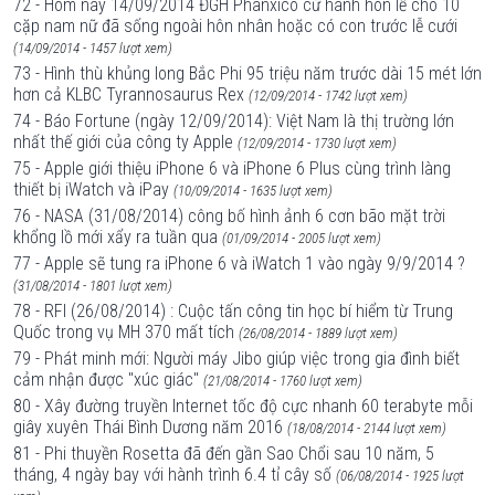
72 - Hôm nay 14/09/2014 ĐGH Phanxicô cử hành hôn lễ cho 10
cặp nam nữ đã sống ngoài hôn nhân hoặc có con trước lễ cưới
(14/09/2014 - 1457 lượt xem)
73 - Hình thù khủng long Bắc Phi 95 triệu năm trước dài 15 mét lớn
hơn cả KLBC Tyrannosaurus Rex
(12/09/2014 - 1742 lượt xem)
74 - Báo Fortune (ngày 12/09/2014): Việt Nam là thị trường lớn
nhất thế giới của công ty Apple
(12/09/2014 - 1730 lượt xem)
75 - Apple giới thiệu iPhone 6 và iPhone 6 Plus cùng trình làng
thiết bị iWatch và iPay
(10/09/2014 - 1635 lượt xem)
76 - NASA (31/08/2014) công bố hình ảnh 6 cơn bão mặt trời
khổng lồ mới xẩy ra tuần qua
(01/09/2014 - 2005 lượt xem)
77 - Apple sẽ tung ra iPhone 6 và iWatch 1 vào ngày 9/9/2014 ?
(31/08/2014 - 1801 lượt xem)
78 - RFI (26/08/2014) : Cuộc tấn công tin học bí hiểm từ Trung
Quốc trong vụ MH 370 mất tích
(26/08/2014 - 1889 lượt xem)
79 - Phát minh mới: Người máy Jibo giúp việc trong gia đình biết
cảm nhận được "xúc giác"
(21/08/2014 - 1760 lượt xem)
80 - Xây đường truyền Internet tốc độ cực nhanh 60 terabyte mỗi
giây xuyên Thái Bình Dương năm 2016
(18/08/2014 - 2144 lượt xem)
81 - Phi thuyền Rosetta đã đến gần Sao Chổi sau 10 năm, 5
tháng, 4 ngày bay với hành trình 6.4 tỉ cây số
(06/08/2014 - 1925 lượt