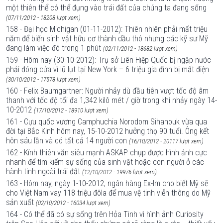
một thiên thể có thể đụng vào trái đất của chúng ta đang sống
(07/11/2012 - 18208 lượt xem)
158 - Đại học Michigan (01-11-2012): Thiên nhiên phải mất triệu
năm để biến sinh vật hữu cơ thành dầu thô nhưng các kỹ sư Mỹ
đang làm việc đó trong 1 phút
(02/11/2012 - 18682 lượt xem)
159 - Hôm nay (30-10-2012): Trụ sở Liên Hiệp Quốc bị ngập nước
phải đóng cửa vì lũ lụt tại New York – 6 triệu gia đình bị mất điện
(30/10/2012 - 17578 lượt xem)
160 - Felix Baumgartner: Người nhảy dù đầu tiên vượt tốc độ âm
thanh với tốc độ tối đa 1,342 kilô mét / giờ trong khi nhảy ngày 14-
10-2012
(17/10/2012 - 18910 lượt xem)
161 - Cựu quốc vương Camphuchia Norodom Sihanouk vừa qua
đời tại Bắc Kinh hôm nay, 15-10-2012 hưởng thọ 90 tuổi. Ông kết
hôn sáu lần và có tất cả 14 người con
(16/10/2012 - 20117 lượt xem)
162 - Kính thiên văn siêu mạnh ASKAP chụp được hình ảnh cực
nhanh để tìm kiếm sự sống của sinh vật hoặc con người ở các
hành tinh ngoài trái đất
(12/10/2012 - 19976 lượt xem)
163 - Hôm nay, ngày 1-10-2012, ngân hàng Ex-Im cho biết Mỹ sẽ
cho Việt Nam vay 118 triệu đôla để mua vệ tinh viễn thông do Mỹ
sản xuất
(02/10/2012 - 16034 lượt xem)
164 - Có thể đã có sự sống trên Hỏa Tinh vì hình ảnh Curiosity