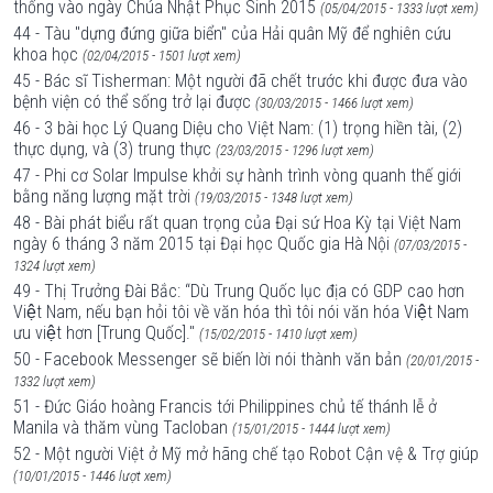
thống vào ngày Chúa Nhật Phục Sinh 2015
(05/04/2015 - 1333 lượt xem)
44 - Tàu "dựng đứng giữa biển" của Hải quân Mỹ để nghiên cứu
khoa học
(02/04/2015 - 1501 lượt xem)
45 - Bác sĩ Tisherman: Một người đã chết trước khi được đưa vào
bệnh viện có thể sống trở lại được
(30/03/2015 - 1466 lượt xem)
46 - 3 bài học Lý Quang Diệu cho Việt Nam: (1) trọng hiền tài, (2)
thực dụng, và (3) trung thực
(23/03/2015 - 1296 lượt xem)
47 - Phi cơ Solar Impulse khởi sự hành trình vòng quanh thế giới
bằng năng lượng mặt trời
(19/03/2015 - 1348 lượt xem)
48 - Bài phát biểu rất quan trọng của Đại sứ Hoa Kỳ tại Việt Nam
ngày 6 tháng 3 năm 2015 tại Đại học Quốc gia Hà Nội
(07/03/2015 -
1324 lượt xem)
49 - Thị Trưởng Đài Bắc: “Dù Trung Quốc lục địa có GDP cao hơn
Việt Nam, nếu bạn hỏi tôi về văn hóa thì tôi nói văn hóa Việt Nam
ưu việt hơn [Trung Quốc]."
(15/02/2015 - 1410 lượt xem)
50 - Facebook Messenger sẽ biến lời nói thành văn bản
(20/01/2015 -
1332 lượt xem)
51 - Đức Giáo hoàng Francis tới Philippines chủ tế thánh lễ ở
Manila và thăm vùng Tacloban
(15/01/2015 - 1444 lượt xem)
52 - Một người Việt ở Mỹ mở hãng chế tạo Robot Cận vệ & Trợ giúp
(10/01/2015 - 1446 lượt xem)