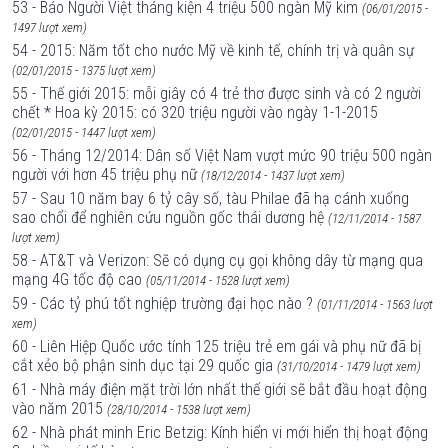
53 - Báo Người Việt tháng kiện 4 triệu 500 ngàn Mỹ kim
(06/01/2015 -
1497 lượt xem)
54 - 2015: Năm tốt cho nước Mỹ về kinh tế, chính trị và quân sự
(02/01/2015 - 1375 lượt xem)
55 - Thế giới 2015: mỗi giây có 4 trẻ thơ được sinh và có 2 người
chết * Hoa kỳ 2015: có 320 triệu người vào ngày 1-1-2015
(02/01/2015 - 1447 lượt xem)
56 - Tháng 12/2014: Dân số Việt Nam vượt mức 90 triệu 500 ngàn
người với hơn 45 triệu phụ nữ
(18/12/2014 - 1437 lượt xem)
57 - Sau 10 năm bay 6 tỷ cây số, tàu Philae đã hạ cánh xuống
sao chổi để nghiên cứu nguồn gốc thái dương hệ
(12/11/2014 - 1587
lượt xem)
58 - AT&T và Verizon: Sẽ có dụng cụ gọi không dây từ mạng qua
mạng 4G tốc độ cao
(05/11/2014 - 1528 lượt xem)
59 - Các tỷ phú tốt nghiệp trường đại học nào ?
(01/11/2014 - 1563 lượt
xem)
60 - Liên Hiệp Quốc ước tính 125 triệu trẻ em gái và phụ nữ đã bị
cắt xẻo bộ phận sinh dục tại 29 quốc gia
(31/10/2014 - 1479 lượt xem)
61 - Nhà máy điện mặt trời lớn nhất thế giới sẽ bắt đầu hoạt động
vào năm 2015
(28/10/2014 - 1538 lượt xem)
62 - Nhà phát minh Eric Betzig: Kính hiển vi mới hiển thị hoạt động