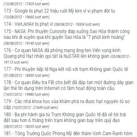
(10/08/2012 - 17429 lượt xem)
173 - Google bị phạt 22 triệu rưỡi Mỹ kim vì vi phạm đời tư
(10/08/2012 - 19660 lượt xem)
174 - VietJetAir bị phạt vì
(08/08/2012 - 19304 lượt xem)
175 - NASA: Phi thuyền Curiosity đáp xuống Sao Hỏa thành công
sau khi đi xuyên qua khí quyển Sao Hỏa là “7 phút kinh hoàng”
(08/08/2012 - 19140 lượt xem)
176 - Cơ quan NASA đã phóng mạng ăng-ten Viễn vọng kính
Quang phổ Hạt nhân gọi tắt là NuSTAR lên không gian
(03/08/2012 -
19113 lượt xem)
177 - Phi thuyền tiếp tế Nga kết nối với trạm Không gian Quốc tế
(01/08/2012 - 18430 lượt xem)
178 - Cơ quan Điều tra FBI cho biết đã đập tan một đường dây gian
lận thẻ tín dụng trên Internet có tầm hoạt động toàn cầu
(14/07/2012 - 19980 lượt xem)
179 - Các nhà khoa học vừa khám phá ra được hạt nguyên tử sơ
cấp
(10/07/2012 - 21649 lượt xem)
180 - Ba phi hành gia từ Trạm Không gian Quốc tế đã về tới trái
đất sau hơn 6 tháng trên trạm không gian bay trên quỹ đạo
(08/07/2012 - 18235 lượt xem)
181 - Tổng Trưởng Quốc Phòng Mỹ đến thăm Vịnh Cam Ranh hôm