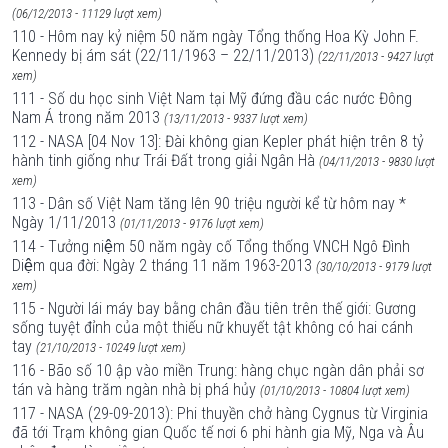
(06/12/2013 - 11129 lượt xem)
110 - Hôm nay kỷ niệm 50 năm ngày Tổng thống Hoa Kỳ John F.
Kennedy bị ám sát (22/11/1963 – 22/11/2013)
(22/11/2013 - 9427 lượt
xem)
111 - Số du học sinh Việt Nam tại Mỹ đứng đầu các nước Đông
Nam Á trong năm 2013
(13/11/2013 - 9337 lượt xem)
112 - NASA [04 Nov 13]: Đài không gian Kepler phát hiện trên 8 tỷ
hành tinh giống như Trái Đất trong giải Ngân Hà
(04/11/2013 - 9830 lượt
xem)
113 - Dân số Việt Nam tăng lên 90 triệu người kể từ hôm nay *
Ngày 1/11/2013
(01/11/2013 - 9176 lượt xem)
114 - Tưởng niệm 50 năm ngày cố Tổng thống VNCH Ngô Đình
Diệm qua đời: Ngày 2 tháng 11 năm 1963-2013
(30/10/2013 - 9179 lượt
xem)
115 - Người lái máy bay bằng chân đầu tiên trên thế giới: Gương
sống tuyệt đỉnh của một thiếu nữ khuyết tật không có hai cánh
tay
(21/10/2013 - 10249 lượt xem)
116 - Bão số 10 ập vào miền Trung: hàng chục ngàn dân phải sơ
tán và hàng trăm ngàn nhà bị phá hủy
(01/10/2013 - 10804 lượt xem)
117 - NASA (29-09-2013): Phi thuyền chở hàng Cygnus từ Virginia
đã tới Trạm không gian Quốc tế nơi 6 phi hành gia Mỹ, Nga và Âu