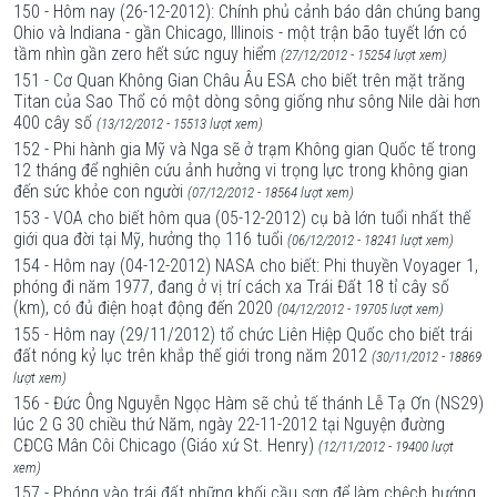
150 - Hôm nay (26-12-2012): Chính phủ cảnh báo dân chúng bang
Ohio và Indiana - gần Chicago, Illinois - một trận bão tuyết lớn có
tầm nhìn gần zero hết sức nguy hiểm
(27/12/2012 - 15254 lượt xem)
151 - Cơ Quan Không Gian Châu Âu ESA cho biết trên mặt trăng
Titan của Sao Thổ có một dòng sông giống như sông Nile dài hơn
400 cây số
(13/12/2012 - 15513 lượt xem)
152 - Phi hành gia Mỹ và Nga sẽ ở trạm Không gian Quốc tế trong
12 tháng để nghiên cứu ảnh hưởng vi trọng lực trong không gian
đến sức khỏe con người
(07/12/2012 - 18564 lượt xem)
153 - VOA cho biết hôm qua (05-12-2012) cụ bà lớn tuổi nhất thế
giới qua đời tại Mỹ, hưởng thọ 116 tuổi
(06/12/2012 - 18241 lượt xem)
154 - Hôm nay (04-12-2012) NASA cho biết: Phi thuyền Voyager 1,
phóng đi năm 1977, đang ở vị trí cách xa Trái Đất 18 tỉ cây số
(km), có đủ điện hoạt động đến 2020
(04/12/2012 - 19705 lượt xem)
155 - Hôm nay (29/11/2012) tổ chức Liên Hiệp Quốc cho biết trái
đất nóng kỷ lục trên khắp thế giới trong năm 2012
(30/11/2012 - 18869
lượt xem)
156 - Đức Ông Nguyễn Ngọc Hàm sẽ chủ tế thánh Lễ Tạ Ơn (NS29)
lúc 2 G 30 chiều thứ Năm, ngày 22-11-2012 tại Nguyện đường
CĐCG Mân Côi Chicago (Giáo xứ St. Henry)
(12/11/2012 - 19400 lượt
xem)
157 - Phóng vào trái đất những khối cầu sơn để làm chệch hướng