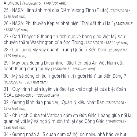
Alphabet
(10/08/2015 - 1140 lượt xem)
25 - NASA: Hình ảnh mới của Diêm Vương Tinh (Pluto)
(27/07/2015 -
1210 lượt xem)
26 - NASA: Phi thuyền Kepler phát hiện "Trái đất thứ Hai"
(23/07/2015
- 1232 lượt xem)
27 - Carl Thayer: 8 thông tin tích cực về bang giao Việt Mỹ sau
chuyến thăm Washington của ông Trọng
(16/07/2015 - 1321 lượt xem)
28 - Lực lượng Mỹ vây quanh Trung Quốc ở Biển Đông
(21/06/2015 -
1129 lượt xem)
29 - Máy bay Boeing Dreamliner đầu tiên của Air Việt Nam cất
cánh thẳng đứng tại Mỹ
(12/06/2015 - 1264 lượt xem)
30 - Mỹ sẽ dùng chiêu “người Hán trị người Hán” tại Biển Đông ?
(01/06/2015 - 1287 lượt xem)
31 - Quy trình huấn luyện và đào tạo khắc nghiệt của biệt đoàn
SEAL
(29/05/2015 - 1280 lượt xem)
32 - Gương lãnh đạo phục vụ: Quản lý kiểu Nhật Bản
(28/05/2015 -
1275 lượt xem)
33 - Chủ tịch Cuba tới Vatican cảm ơn Đức Giáo Hoàng giúp nối lại
quan hệ với Mỹ và ngỏ ý muốn trở lại đạo Công Giáo
(10/05/2015 -
1380 lượt xem)
34 - Gương nhân ái: 5 quán cơm xã hội do nhiều nhà báo về hưu