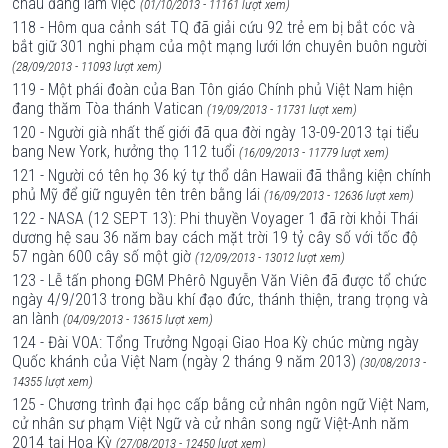
châu đang làm việc
(01/10/2013 - 11161 lượt xem)
118 - Hôm qua cảnh sát TQ đã giải cứu 92 trẻ em bị bắt cóc và
bắt giữ 301 nghi phạm của một mạng lưới lớn chuyên buôn người
(28/09/2013 - 11093 lượt xem)
119 - Một phái đoàn của Ban Tôn giáo Chính phủ Việt Nam hiện
đang thăm Tòa thánh Vatican
(19/09/2013 - 11731 lượt xem)
120 - Người già nhất thế giới đã qua đời ngày 13-09-2013 tại tiểu
bang New York, hưởng thọ 112 tuổi
(16/09/2013 - 11779 lượt xem)
121 - Người có tên họ 36 ký tự thổ dân Hawaii đã thắng kiện chính
phủ Mỹ để giữ nguyên tên trên bằng lái
(16/09/2013 - 12636 lượt xem)
122 - NASA (12 SEPT 13): Phi thuyền Voyager 1 đã rời khỏi Thái
dương hệ sau 36 năm bay cách mặt trời 19 tỷ cây số với tốc độ
57 ngàn 600 cây số một giờ
(12/09/2013 - 13012 lượt xem)
123 - Lễ tấn phong ĐGM Phêrô Nguyễn Văn Viên đã được tổ chức
ngày 4/9/2013 trong bầu khí đạo đức, thánh thiện, trang trọng và
an lành
(04/09/2013 - 13615 lượt xem)
124 - Đài VOA: Tổng Trưởng Ngoại Giao Hoa Kỳ chúc mừng ngày
Quốc khánh của Việt Nam (ngày 2 tháng 9 năm 2013)
(30/08/2013 -
14355 lượt xem)
125 - Chương trình đại học cấp bằng cử nhân ngôn ngữ Việt Nam,
cử nhân sư phạm Việt Ngữ và cử nhân song ngữ Việt-Anh năm
2014 tại Hoa Kỳ
(27/08/2013 - 12450 lượt xem)