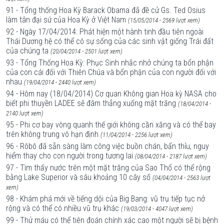
91 - Tổng thống Hoa Kỳ Barack Obama đã đề cử Gs. Ted Osius
làm tân đại sứ của Hoa Kỳ ở Việt Nam
(15/05/2014 - 2569 lượt xem)
92 - Ngày 17/04/2014: Phát hiện một hành tinh đầu tiên ngoài
Thái Dương hệ có thể có sự sống của các sinh vật giống Trái đất
của chúng ta
(20/04/2014 - 2501 lượt xem)
93 - Tổng Thống Hoa Kỳ: Phục Sinh nhắc nhở chúng ta bổn phận
của con cái đối với Thiên Chúa và bổn phận của con người đối với
nhau
(19/04/2014 - 2440 lượt xem)
94 - Hôm nay (18/04/2014) Cơ quan Không gian Hoa kỳ NASA cho
biết phi thuyền LADEE sẽ đâm thẳng xuống mặt trăng
(18/04/2014 -
2140 lượt xem)
95 - Phi cơ bay vòng quanh thế giới không cần xăng và có thể bay
trên không trung vô hạn định
(11/04/2014 - 2256 lượt xem)
96 - Rôbô đã sẵn sàng làm công việc buồn chán, bẩn thỉu, nguy
hiểm thay cho con người trong tương lai
(08/04/2014 - 2187 lượt xem)
97 - Tìm thấy nước trên một mặt trăng của Sao Thổ có thể rộng
bằng Lake Superior và sâu khoảng 10 cây số
(04/04/2014 - 2563 lượt
xem)
98 - Khám phá mới về tiếng dội của Big Bang: vũ trụ tiếp tục nở
rộng và có thể có nhiều vũ trụ khác
(19/03/2014 - 4047 lượt xem)
99 - Thử máu có thể tiên đoán chính xác cao một người sẽ bị bệnh