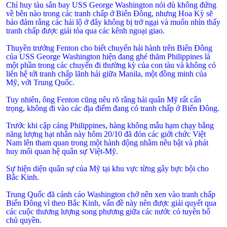
Chỉ huy tàu sân bay USS George Washington nói dù không đứng
về bên nào trong các tranh chấp ở Biển Đông, nhưng Hoa Kỳ sẽ
bảo đảm rằng các hải lộ ở đây không bị trở ngại và muốn nhìn thấy
tranh chấp được giải tỏa qua các kênh ngoại giao.
Thuyền trưởng Fenton cho biết chuyến hải hành trên Biển Đông
của USS George Washington hiện đang ghé thăm Philippines là
một phần trong các chuyến đi thường kỳ của con tàu và không có
liên hệ tới tranh chấp lãnh hải giữa Manila, một đồng minh của
Mỹ, với Trung Quốc.
Tuy nhiên, ông Fenton cũng nêu rõ rằng hải quân Mỹ rất cẩn
trọng, không đi vào các địa điểm đang có tranh chấp ở Biển Đông.
Trước khi cập cảng Philippines, hàng không mẫu hạm chạy bằng
năng lượng hạt nhân này hôm 20/10 đã đón các giới chức Việt
Nam lên tham quan trong một hành động nhằm nêu bật và phát
huy mối quan hệ quân sự Việt-Mỹ.
Sự hiện diện quân sự của Mỹ tại khu vực từng gây bực bội cho
Bắc Kinh.
Trung Quốc đã cảnh cáo Washington chớ nên xen vào tranh chấp
Biển Đông vì theo Bắc Kinh, vấn đề này nên được giải quyết qua
các cuộc thương lượng song phương giữa các nước có tuyên bố
chủ quyền.