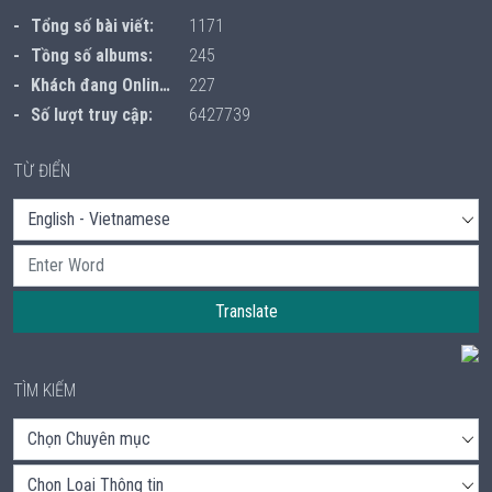
Tổng số bài viết:
1171
Tồng số albums:
245
Khách đang Online:
227
Số lượt truy cập:
6427739
TỪ ĐIỂN
Translate
TÌM KIẾM