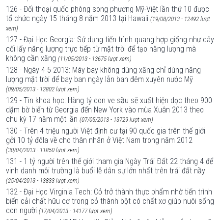
126 - Đối thoại quốc phòng song phương Mỹ-Việt lần thứ 10 được
tổ chức ngày 15 tháng 8 năm 2013 tại Hawaii
(19/08/2013 - 12492 lượt
xem)
127 - Đại Học Georgia: Sử dụng tiến trình quang hợp giống như cây
cối lấy năng lượng trực tiếp từ mặt trời để tạo năng lượng mà
không cần xăng
(11/05/2013 - 13675 lượt xem)
128 - Ngày 4-5-2013: Máy bay không dùng xăng chỉ dùng năng
lượng mặt trời để bay ban ngày lẫn ban đêm xuyên nước Mỹ
(09/05/2013 - 12802 lượt xem)
129 - Tin khoa học: Hàng tỷ con ve sầu sẽ xuất hiện dọc theo 900
dặm bờ biển từ Georgia đến New York vào mùa Xuân 2013 theo
chu kỳ 17 năm một lần
(07/05/2013 - 13729 lượt xem)
130 - Trên 4 triệu người Việt định cư tại 90 quốc gia trên thế giới
gởi 10 tỷ đôla về cho thân nhân ở Việt Nam trong năm 2012
(30/04/2013 - 11850 lượt xem)
131 - 1 tỷ người trên thế giới tham gia Ngày Trái Ðất 22 tháng 4 để
vinh danh môi trường là buổi lễ dân sự lớn nhất trên trái đất nầy
(25/04/2013 - 13833 lượt xem)
132 - Đại Học Virginia Tech: Cỏ trở thành thực phẩm nhờ tiến trình
biến cải chất hữu cơ trong cỏ thành bột có chất xơ giúp nuôi sống
con người
(17/04/2013 - 14177 lượt xem)