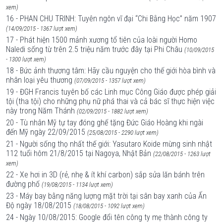
xem)
16 - PHAN CHU TRINH: Tuyên ngôn vĩ đại “Chi Bằng Học” năm 1907
(14/09/2015 - 1367 lượt xem)
17 - Phát hiện 1500 mảnh xương tổ tiên của loài người Homo
Naledi sống từ trên 2.5 triệu năm trước đây tại Phi Châu
(10/09/2015
- 1300 lượt xem)
18 - Bức ảnh thương tâm: Hãy cầu nguyện cho thế giới hòa bình và
nhân loại yêu thương
(07/09/2015 - 1357 lượt xem)
19 - ĐGH Francis tuyên bố các Linh mục Công Giáo được phép giải
tội (tha tội) cho những phụ nữ phá thai và cả bác sĩ thực hiện việc
này trong Năm Thánh
(02/09/2015 - 1882 lượt xem)
20 - Tù nhân Mỹ tự tay đóng ghế tặng Đức Giáo Hoàng khi ngài
đến Mỹ ngày 22/09/2015
(25/08/2015 - 2290 lượt xem)
21 - Người sống thọ nhất thế giới: Yasutaro Koide mừng sinh nhật
112 tuổi hôm 21/8/2015 tại Nagoya, Nhật Bản
(22/08/2015 - 1263 lượt
xem)
22 - Xe hơi in 3D (rẻ, nhẹ & ít khí carbon) sắp sửa lăn bánh trên
đường phố
(19/08/2015 - 1134 lượt xem)
23 - Máy bay bằng năng lượng mặt trời tại sân bay xanh của Ấn
Độ ngày 18/08/2015
(18/08/2015 - 1092 lượt xem)
24 - Ngày 10/08/2015: Google đổi tên công ty mẹ thành công ty