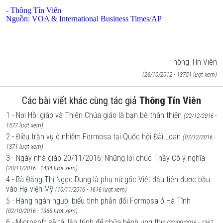
- Thông Tín Viên
Nguồn: VOA &
International Business Times/AP
Thông Tín Viên
(26/10/2012 - 13751 lượt xem)
Các bài viết khác cùng tác giả
Thông Tín Viên
1 - Nơi Hồi giáo và Thiên Chúa giáo là bạn bè thân thiện
(22/12/2016 -
1577 lượt xem)
2 - Điều trần vụ ô nhiễm Formosa tại Quốc hội Đài Loan
(07/12/2016 -
1371 lượt xem)
3 - Ngày nhà giáo 20/11/2016: Những lời chúc Thầy Cô ý nghĩa
(20/11/2016 - 1434 lượt xem)
4 - Bà Đặng Thị Ngọc Dung là phụ nữ gốc Việt đầu tiên được bầu
vào Hạ viện Mỹ
(10/11/2016 - 1616 lượt xem)
5 - Hàng ngàn người biểu tình phản đối Formosa ở Hà Tĩnh
(02/10/2016 - 1366 lượt xem)
6 - Microsoft sẽ tái lập trình để chữa bệnh ung thư
(22/09/2016 - 1367