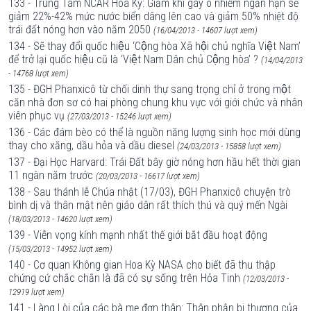
133 - Trung Tâm NCAR Hoa Kỳ: Giảm khí gây ô nhiễm ngắn hạn sẽ
giảm 22%-42% mức nước biển dâng lên cao và giảm 50% nhiệt độ
trái đất nóng hơn vào năm 2050
(16/04/2013 - 14607 lượt xem)
134 - Sẽ thay đổi quốc hiệu ‘Cộng hòa Xã hội chủ nghĩa Việt Nam’
để trở lại quốc hiệu cũ là ‘Việt Nam Dân chủ Cộng hòa’ ?
(14/04/2013
- 14768 lượt xem)
135 - ĐGH Phanxicô từ chối dinh thự sang trọng chỉ ở trong một
căn nhà đơn sơ có hai phòng chung khu vực với giới chức và nhân
viên phục vụ
(27/03/2013 - 15246 lượt xem)
136 - Các đám bèo có thể là nguồn năng lượng sinh học mới dùng
thay cho xăng, dầu hỏa và dầu diesel
(24/03/2013 - 15858 lượt xem)
137 - Đại Học Harvard: Trái Đất bây giờ nóng hơn hầu hết thời gian
11 ngàn năm trước
(20/03/2013 - 16617 lượt xem)
138 - Sau thánh lễ Chúa nhật (17/03), ĐGH Phanxicô chuyện trò
bình dị và thân mật nên giáo dân rất thích thú và quý mến Ngài
(18/03/2013 - 14620 lượt xem)
139 - Viễn vọng kính mạnh nhất thế giới bắt đầu hoạt động
(15/03/2013 - 14952 lượt xem)
140 - Cơ quan Không gian Hoa Kỳ NASA cho biết đã thu thập
chứng cứ chắc chắn là đã có sự sống trên Hỏa Tinh
(12/03/2013 -
12919 lượt xem)
141 - Làng Lòi của các bà mẹ đơn thân: Thân phận bi thương của