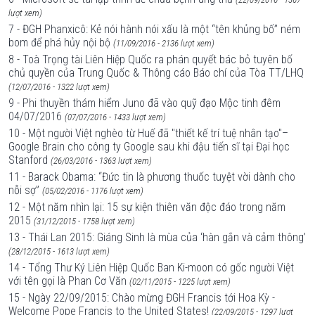
lượt xem)
7 - ĐGH Phanxicô: Kẻ nói hành nói xấu là một “tên khủng bố” ném
bom để phá hủy nội bộ
(11/09/2016 - 2136 lượt xem)
8 - Toà Trọng tài Liên Hiệp Quốc ra phán quyết bác bỏ tuyên bố
chủ quyền của Trung Quốc & Thông cáo Báo chí của Tòa TT/LHQ
(12/07/2016 - 1322 lượt xem)
9 - Phi thuyền thám hiểm Juno đã vào quỹ đạo Mộc tinh đêm
04/07/2016
(07/07/2016 - 1433 lượt xem)
10 - Một người Việt nghèo từ Huế đã "thiết kế trí tuệ nhân tạo"–
Google Brain cho công ty Google sau khi đậu tiến sĩ tại Đại học
Stanford
(26/03/2016 - 1363 lượt xem)
11 - Barack Obama: “Đức tin là phương thuốc tuyệt vời dành cho
nỗi sợ”
(05/02/2016 - 1176 lượt xem)
12 - Một năm nhìn lại: 15 sự kiện thiên văn độc đáo trong năm
2015
(31/12/2015 - 1758 lượt xem)
13 - Thái Lan 2015: Giáng Sinh là mùa của ‘hàn gắn và cảm thông’
(28/12/2015 - 1613 lượt xem)
14 - Tổng Thư Ký Liên Hiệp Quốc Ban Ki-moon có gốc người Việt
với tên gọi là Phan Cơ Văn
(02/11/2015 - 1225 lượt xem)
15 - Ngày 22/09/2015: Chào mừng ĐGH Francis tới Hoa Kỳ -
Welcome Pope Francis to the United States!
(22/09/2015 - 1297 lượt