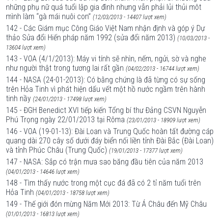
những phụ nữ quá tuổi lập gia đình nhưng vẫn phải lủi thủi môt
mình làm “gà mái nuôi con”
(12/03/2013 - 14407 lượt xem)
142 - Các Giám mục Công Giáo Việt Nam nhận định và góp ý Dự
thảo Sửa đổi Hiến pháp năm 1992 (sửa đổi năm 2013)
(10/03/2013 -
13604 lượt xem)
143 - VOA (4/1/2013): Máy vi tính sẽ nhìn, nếm, ngửi, sờ và nghe
như người thật trong tương lai rất gần
(04/02/2013 - 16744 lượt xem)
144 - NASA (24-01-2013): Có bằng chứng là đã từng có sự sống
trên Hỏa Tinh vì phát hiện dấu vết một hồ nước ngầm trên hành
tinh nầy
(24/01/2013 - 17498 lượt xem)
145 - ĐGH Benedict XVI tiếp kiến Tổng bí thư Đảng CSVN Nguyễn
Phú Trọng ngày 22/01/2013 tại Rôma
(23/01/2013 - 18909 lượt xem)
146 - VOA (19-01-13): Đài Loan và Trung Quốc hoàn tất đường cáp
quang dài 270 cây số dưới đáy biển nối liền tỉnh Đài Bắc (Đài Loan)
và tỉnh Phúc Châu (Trung Quốc)
(19/01/2013 - 17377 lượt xem)
147 - NASA: Sắp có trận mưa sao băng đầu tiên của năm 2013
(04/01/2013 - 14646 lượt xem)
148 - Tìm thấy nước trong một cục đá đã có 2 tỉ năm tuổi trên
Hỏa Tinh
(04/01/2013 - 18758 lượt xem)
149 - Thế giới đón mừng Năm Mới 2013: Từ Á Châu đến Mỹ Châu
(01/01/2013 - 16813 lượt xem)