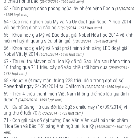
3 chiều nơi tế bào
(26/10/2014 - 1516 lượt xem)
63 - Bốn phương cách phòng ngừa lây nhiễm bệnh Ebola
(12/10/2014
- 1559 lượt xem)
64 - Các nhà nghiên cứu Mỹ và Na Uy đoạt giải Nobel Y học 2014
với hệ thống định vị não bộ
(10/10/2014 - 1615 lượt xem)
65 - Khoa học gia Mỹ và Đức đoạt giải Nobel Hóa học 2014 về kính
hiển vi huỳnh quang siêu phân giải
(10/10/2014 - 1674 lượt xem)
66 - Khoa học gia Mỹ và Nhật phát minh ánh sáng LED đoạt giải
Nobel Vật lý 2014
(10/10/2014 - 1490 lượt xem)
67 - Tàu vũ trụ Maven của Hoa Kỳ đã tới Sao Hỏa sau hành trình
10 tháng qua 711 triệu cây số vào chiều tối hôm qua
(28/09/2014 -
1717 lượt xem)
68 - Người Việt may mắn: trúng 228 triệu đôla trong đợt xổ số
Powerball ngày 24/09/2014 tại California
(28/09/2014 - 1660 lượt xem)
69 - Trên 4 triệu thanh niên Việt Nam không thể nào lập gia đình
đươc ?
(24/09/2014 - 1593 lượt xem)
70 - Ca sĩ Giang Tử qua đời lúc 3g35 chiều nay (16/09/2014) vì
ung thư ở tuổi 70
(17/09/2014 - 1733 lượt xem)
71 - Con gái của cố đại tướng Cao Văn Viên xuất bản tác phẩm
“Hoa Sen và Bão Tố” bằng Anh ngữ tại Hoa Kỳ
(14/09/2014 - 1651 lượt
xem)