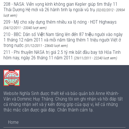
208 - NASA: Viễn vọng kính không gian Kepler giúp tìm thấy 11
Thái Dương Hệ mới và 26 hành tinh lạ ngoài vũ trụ
(02/02/2012 - 20934
lượt xem)
209 - Mỹ cho xây dựng thêm nhiều xa lộ nóng - HOT Highways
(04/12/2011 - 23340 lượt xem)
210 - BBC: Dân số Việt Nam tăng lên đến 87 triệu người vào ngày
1 tháng 12 năm 2011 và mỗi năm tăng thêm 1 triệu người Việt ở
trong nước
(01/12/2011 - 23643 lượt xem)
211 - Phi thuyền NASA trị giá 2.5 tỷ mk bắt đầu bay tới Hỏa Tinh
hôm nay, ngày 26 tháng 11 năm 2011
(29/11/2011 - 22240 lượt xem)
Website Nghĩa Sinh được thiết kế và bảo quản bởi Anne Khánh-
Vân và Dominic Huy Thắng. Chúng tôi xin ghi nhận và hồi đáp tất
cả những nhận xét và ý kiến đóng góp của quý vị, kể cả những
thắc mắc cần được giải đáp. Chân thành cảm tạ.
Home