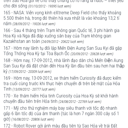
trên Sao Hỏa gởi về cho thấy chứng cớ rõ ràng là nước -- thiết yếu
cho đời sống
(01/10/2012 - 19395 lượt xem)
165 - NASA: Viễn vọng kính eXtreme Deep Field cho thấy khoảng
5.500 thiên hà, trong đó thiên hà xưa nhất là vào khoảng 13,2 tỉ
năm
(28/09/2012 - 19326 lượt xem)
166 - Sau 4 tháng trên Trạm không gian Quốc tế, 3 phi hành gia
Hoa Kỳ và Nga đã đáp xuống sân bay của Trạm không gian
Kazakhstan an toàn
(24/09/2012 - 20622 lượt xem)
167 - Hôm nay lãnh tụ đối lập Miến Điện Aung San Suu Kyi đã gặp
Tổng Thống Hoa Kỳ tại Tòa Bạch Ốc
(20/09/2012 - 20628 lượt xem)
168 - Hôm nay, 17-09-2012, nhà lãnh đạo dân chủ Miến Điện Aung
San Suu Kyi đã đặt chân đến Hoa Kỳ lần đầu tiên sau hơn hai thập
kỷ
(17/09/2012 - 20309 lượt xem)
169 - Hôm nay, 13-09-2012, xe thám hiểm Curiosity đã được kiểm
tra cuối cùng trước khi thực hiện chuyến đi trên bề mặt của Hỏa
Tinh
(13/09/2012 - 20777 lượt xem)
170 - Xe thám hiểm Hỏa tinh Curiosity của Hoa Kỳ sẽ khởi hành
chuyến đầu tiên trên Hỏa tinh
(24/08/2012 - 22769 lượt xem)
171 - Mỹ cho thử nghiệm máy bay siêu thanh với tốc độ nhanh
gấp 6 lần tốc độ của âm thanh (tức là hơn 7 ngàn 300 cây số 1
giờ)
(16/08/2012 - 20806 lượt xem)
172 - Robot Rover gởi ảnh màu đầu tiên từ Sao Hỏa về trái Đất