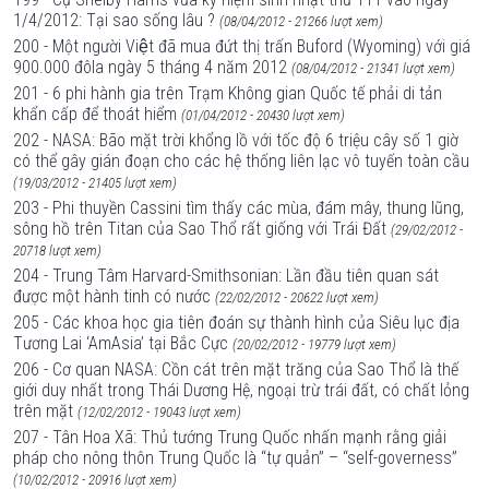
1/4/2012: Tại sao sống lâu ?
(08/04/2012 - 21266 lượt xem)
200 - Một người Việt đã mua đứt thị trấn Buford (Wyoming) với giá
900.000 đôla ngày 5 tháng 4 năm 2012
(08/04/2012 - 21341 lượt xem)
201 - 6 phi hành gia trên Trạm Không gian Quốc tế phải di tản
khẩn cấp để thoát hiểm
(01/04/2012 - 20430 lượt xem)
202 - NASA: Bão mặt trời khổng lồ với tốc độ 6 triệu cây số 1 giờ
có thể gây gián đoạn cho các hệ thống liên lạc vô tuyến toàn cầu
(19/03/2012 - 21405 lượt xem)
203 - Phi thuyền Cassini tìm thấy các mùa, đám mây, thung lũng,
sông hồ trên Titan của Sao Thổ rất giống với Trái Đất
(29/02/2012 -
20718 lượt xem)
204 - Trung Tâm Harvard-Smithsonian: Lần đầu tiên quan sát
được một hành tinh có nước
(22/02/2012 - 20622 lượt xem)
205 - Các khoa học gia tiên đoán sự thành hình của Siêu lục địa
Tương Lai ‘AmAsia’ tại Bắc Cực
(20/02/2012 - 19779 lượt xem)
206 - Cơ quan NASA: Cồn cát trên mặt trăng của Sao Thổ là thế
giới duy nhất trong Thái Dương Hệ, ngoại trừ trái đất, có chất lỏng
trên mặt
(12/02/2012 - 19043 lượt xem)
207 - Tân Hoa Xã: Thủ tướng Trung Quốc nhấn mạnh rằng giải
pháp cho nông thôn Trung Quốc là “tự quản” – “self-governess”
(10/02/2012 - 20916 lượt xem)