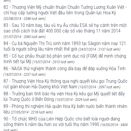
xem)
82 - Thượng Viện Mỹ chuẩn thuận Chuẩn Tướng Lương Xuân Việt -
chỉ huy cấp tướng người Việt đầu tiên trong Quân lực Hoa Kỳ
(02/08/2014 - 2348 lượt xem)
83 - Sau 10 năm bay, tàu vũ trụ Âu châu ESA sẽ hạ cánh trên một
sao chổi cách trái đất 400.000 cây số vào tháng 11 năm 2014
(31/07/2014 - 2085 lượt xem)
84 - Cụ bà Nguyễn Thị Trù sinh năm 1893 tại Sàigòn năm nay 121
tuổi là người sống lâu năm nhất thế giới
(24/07/2014 - 2137 lượt xem)
85 - Cổ tục phẫu thuật bộ phận sinh dục nữ (FGM) để minh chứng
trinh tiết tại Mỹ
(15/07/2014 - 2310 lượt xem)
86 - NASA thử nghiệm thành công dĩa bay để đáp xuống Hỏa Tinh
(14/07/2014 - 2257 lượt xem)
87 - Thượng Viện Hoa Kỳ thông qua nghị quyết kêu gọi Trung Quốc
rút giàn khoan Hải Dương khỏi Việt Nam
(13/07/2014 - 2097 lượt xem)
88 - Trưởng ban tình báo Hạ viện Hoa Kỳ kêu gọi Mỹ quyết liệt đẩy
lùi Trung Quốc ở Biển Đông
(13/07/2014 - 2029 lượt xem)
89 - Phòng thí nghiệm Hải quân Hoa Kỳ biến nước biển thành nhiên
liệu
(27/05/2014 - 2218 lượt xem)
90 - Tổ chức WHO của Liên Hiệp Quốc cho biết loài người đang
sống thêm 6 năm lâu hơn so với tuổi thọ năm 1990
(16/05/2014 - 3404
lượt xem)