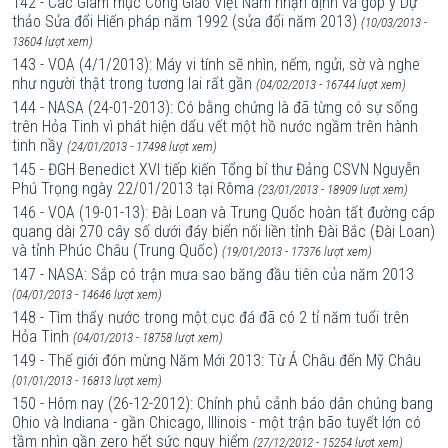
142 - Các Giám mục Công Giáo Việt Nam nhận định và góp ý Dự
thảo Sửa đổi Hiến pháp năm 1992 (sửa đổi năm 2013)
(10/03/2013 -
13604 lượt xem)
143 - VOA (4/1/2013): Máy vi tính sẽ nhìn, nếm, ngửi, sờ và nghe
như người thật trong tương lai rất gần
(04/02/2013 - 16744 lượt xem)
144 - NASA (24-01-2013): Có bằng chứng là đã từng có sự sống
trên Hỏa Tinh vì phát hiện dấu vết một hồ nước ngầm trên hành
tinh nầy
(24/01/2013 - 17498 lượt xem)
145 - ĐGH Benedict XVI tiếp kiến Tổng bí thư Đảng CSVN Nguyễn
Phú Trọng ngày 22/01/2013 tại Rôma
(23/01/2013 - 18909 lượt xem)
146 - VOA (19-01-13): Đài Loan và Trung Quốc hoàn tất đường cáp
quang dài 270 cây số dưới đáy biển nối liền tỉnh Đài Bắc (Đài Loan)
và tỉnh Phúc Châu (Trung Quốc)
(19/01/2013 - 17376 lượt xem)
147 - NASA: Sắp có trận mưa sao băng đầu tiên của năm 2013
(04/01/2013 - 14646 lượt xem)
148 - Tìm thấy nước trong một cục đá đã có 2 tỉ năm tuổi trên
Hỏa Tinh
(04/01/2013 - 18758 lượt xem)
149 - Thế giới đón mừng Năm Mới 2013: Từ Á Châu đến Mỹ Châu
(01/01/2013 - 16813 lượt xem)
150 - Hôm nay (26-12-2012): Chính phủ cảnh báo dân chúng bang
Ohio và Indiana - gần Chicago, Illinois - một trận bão tuyết lớn có
tầm nhìn gần zero hết sức nguy hiểm
(27/12/2012 - 15254 lượt xem)