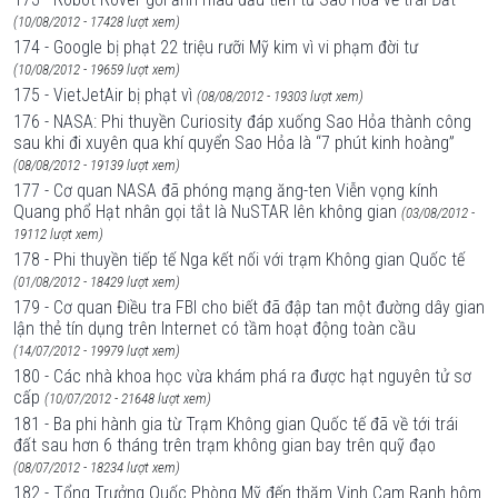
(10/08/2012 - 17428 lượt xem)
174 - Google bị phạt 22 triệu rưỡi Mỹ kim vì vi phạm đời tư
(10/08/2012 - 19659 lượt xem)
175 - VietJetAir bị phạt vì
(08/08/2012 - 19303 lượt xem)
176 - NASA: Phi thuyền Curiosity đáp xuống Sao Hỏa thành công
sau khi đi xuyên qua khí quyển Sao Hỏa là “7 phút kinh hoàng”
(08/08/2012 - 19139 lượt xem)
177 - Cơ quan NASA đã phóng mạng ăng-ten Viễn vọng kính
Quang phổ Hạt nhân gọi tắt là NuSTAR lên không gian
(03/08/2012 -
19112 lượt xem)
178 - Phi thuyền tiếp tế Nga kết nối với trạm Không gian Quốc tế
(01/08/2012 - 18429 lượt xem)
179 - Cơ quan Điều tra FBI cho biết đã đập tan một đường dây gian
lận thẻ tín dụng trên Internet có tầm hoạt động toàn cầu
(14/07/2012 - 19979 lượt xem)
180 - Các nhà khoa học vừa khám phá ra được hạt nguyên tử sơ
cấp
(10/07/2012 - 21648 lượt xem)
181 - Ba phi hành gia từ Trạm Không gian Quốc tế đã về tới trái
đất sau hơn 6 tháng trên trạm không gian bay trên quỹ đạo
(08/07/2012 - 18234 lượt xem)
182 - Tổng Trưởng Quốc Phòng Mỹ đến thăm Vịnh Cam Ranh hôm