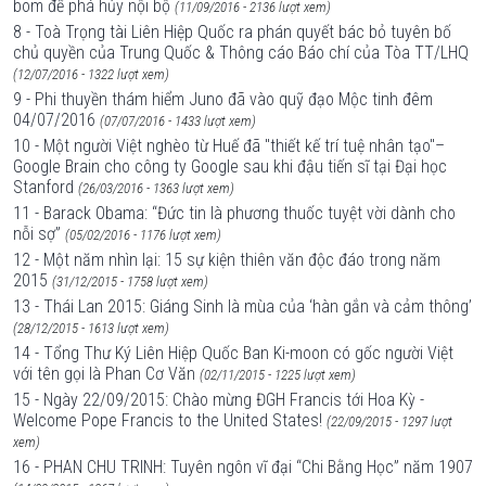
bom để phá hủy nội bộ
(11/09/2016 - 2136 lượt xem)
8 - Toà Trọng tài Liên Hiệp Quốc ra phán quyết bác bỏ tuyên bố
chủ quyền của Trung Quốc & Thông cáo Báo chí của Tòa TT/LHQ
(12/07/2016 - 1322 lượt xem)
9 - Phi thuyền thám hiểm Juno đã vào quỹ đạo Mộc tinh đêm
04/07/2016
(07/07/2016 - 1433 lượt xem)
10 - Một người Việt nghèo từ Huế đã "thiết kế trí tuệ nhân tạo"–
Google Brain cho công ty Google sau khi đậu tiến sĩ tại Đại học
Stanford
(26/03/2016 - 1363 lượt xem)
11 - Barack Obama: “Đức tin là phương thuốc tuyệt vời dành cho
nỗi sợ”
(05/02/2016 - 1176 lượt xem)
12 - Một năm nhìn lại: 15 sự kiện thiên văn độc đáo trong năm
2015
(31/12/2015 - 1758 lượt xem)
13 - Thái Lan 2015: Giáng Sinh là mùa của ‘hàn gắn và cảm thông’
(28/12/2015 - 1613 lượt xem)
14 - Tổng Thư Ký Liên Hiệp Quốc Ban Ki-moon có gốc người Việt
với tên gọi là Phan Cơ Văn
(02/11/2015 - 1225 lượt xem)
15 - Ngày 22/09/2015: Chào mừng ĐGH Francis tới Hoa Kỳ -
Welcome Pope Francis to the United States!
(22/09/2015 - 1297 lượt
xem)
16 - PHAN CHU TRINH: Tuyên ngôn vĩ đại “Chi Bằng Học” năm 1907