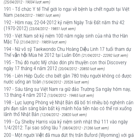
(25/04/2012 - 19034 lượt xem)
191 - Tổ chức Y tế Thế giới lo ngại về bệnh lạ chết người tại Việt
Nam
(24/04/2012 - 19851 lượt xem)
192 - Hôm nay, 22-04-2012 kỷ niệm Ngày Trái Đất năm thứ 42
(1970-2012)
(23/04/2012 - 19851 lượt xem)
193 - Việt Nam sẽ kỷ niệm 100 năm ngày sinh của nhà thơ Hàn
Mặc Tử
(21/04/2012 - 19859 lượt xem)
194 - Nữ võ sỹ Taekwondo Chu Hoàng Diệu Linh 17 tuổi tham dự
Thế vận hội Mùa hè 2012 tại Luân Đôn
(21/04/2012 - 22392 lượt xem)
195 - Thủ đô nước Mỹ chào đón phi thuyền con thoi Discovery
ngày 17 tháng 4 năm 2012
(20/04/2012 - 20850 lượt xem)
196 - Liên Hiệp Quốc cho biết gần 780 triệu người không có được
nước uống an toàn
(15/04/2012 - 20526 lượt xem)
197 - Sáu tăng sư Việt Nam ra giữ đảo Trường Sa ngày hôm nay,
13 tháng 4 năm 2012
(13/04/2012 - 19465 lượt xem)
198 - Lực lượng Phòng vệ Nhật Bản đã bố trí nhiều bộ nghênh cản
phi đạn sẵn sàng bắn bất kỳ mảnh hỏa tiễn nào có thể rơi xuống
lãnh thổ Nhật Bản
(12/04/2012 - 20820 lượt xem)
199 - Cụ Shelby Harris vừa kỷ niệm sinh nhật thứ 111 vào ngày
1/4/2012: Tại sao sống lâu ?
(08/04/2012 - 21266 lượt xem)
200 - Một người Việt đã mua đứt thị trấn Buford (Wyoming) với giá