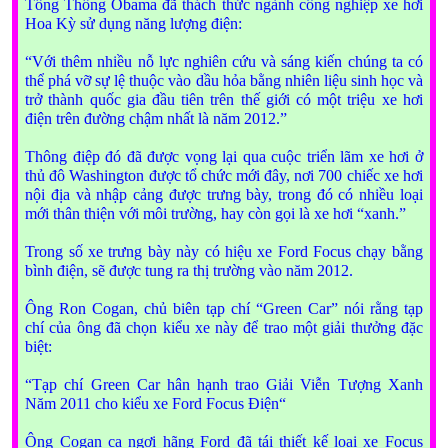
Tổng Thống Obama đã thách thức ngành công nghiệp xe hơi
Hoa Kỳ sử dụng năng lượng điện:
“Với thêm nhiều nỗ lực nghiên cứu và sáng kiến chúng ta có
thể phá vỡ sự lệ thuộc vào dầu hỏa bằng nhiên liệu sinh học và
trở thành quốc gia đầu tiên trên thế giới có một triệu xe hơi
điện trên đường chậm nhất là năm 2012.”
Thông điệp đó đã được vọng lại qua cuộc triển lãm xe hơi ở
thủ đô Washington được tổ chức mới đây, nơi 700 chiếc xe hơi
nội địa và nhập cảng được trưng bày, trong đó có nhiều loại
mới thân thiện với môi trường, hay còn gọi là xe hơi “xanh.”
Trong số xe trưng bày này có hiệu xe Ford Focus chạy bằng
bình điện, sẽ được tung ra thị trường vào năm 2012.
Ông Ron Cogan, chủ biên tạp chí “Green Car” nói rằng tạp
chí của ông đã chọn kiểu xe này để trao một giải thưởng đặc
biệt:
“Tạp chí Green Car hân hạnh trao Giải Viễn Tượng Xanh
Năm 2011 cho kiểu xe Ford Focus Điện“
Ông Cogan ca ngợi hãng Ford đã tái thiết kế loại xe Focus