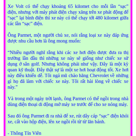
Xe Volt có thể chạy khoảng 65 kilomet cho mỗi lần “sạc”
điện, nhưng với máy phát điện chạy xăng trên xe phát động để
“sạc” lại bình điện thì xe này có thể chạy tới 480 kilomet giữa
các lần “sạc” điện.
Ông Parmet, một người chủ xe, nói rằng loại xe này đáp ứng
được nhu cầu hơn là ông mong muốn:
“Nhiều người nghĩ rằng khi các xe hơi điện được đưa ra thị
trường lần đầu thì những xe này sẽ giống như chiếc xe sử
dụng ở sân golf. Nhưng không phải như vậy. Đây là một kỳ
quan kỹ thuật. Đây thật sự là một xe hơi hoạt động tốt. Xe hơi
này điều khiển dễ. Tôi ngả mũ chào hãng Chevrolet về những
gì họ đã làm với chiếc xe này. Tôi rất hài lòng về chiếc xe
này.”
Và trong một ngày trời lạnh, ông Parmet có thể ngồi trong nhà
dùng điện thoại di động mở máy xe trước để cho xe nóng máy.
Sau đó ông Parmet đi ra nhà để xe, rút dây cáp “sạc” điện khỏi
xe, cất vào hộp điện, lên xe ngồi rồi từ từ lăn bánh.
- Thông Tín Viên