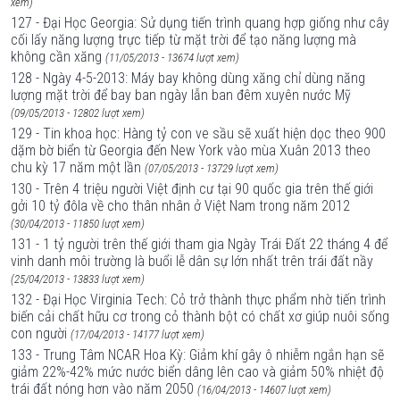
xem)
127 - Đại Học Georgia: Sử dụng tiến trình quang hợp giống như cây
cối lấy năng lượng trực tiếp từ mặt trời để tạo năng lượng mà
không cần xăng
(11/05/2013 - 13674 lượt xem)
128 - Ngày 4-5-2013: Máy bay không dùng xăng chỉ dùng năng
lượng mặt trời để bay ban ngày lẫn ban đêm xuyên nước Mỹ
(09/05/2013 - 12802 lượt xem)
129 - Tin khoa học: Hàng tỷ con ve sầu sẽ xuất hiện dọc theo 900
dặm bờ biển từ Georgia đến New York vào mùa Xuân 2013 theo
chu kỳ 17 năm một lần
(07/05/2013 - 13729 lượt xem)
130 - Trên 4 triệu người Việt định cư tại 90 quốc gia trên thế giới
gởi 10 tỷ đôla về cho thân nhân ở Việt Nam trong năm 2012
(30/04/2013 - 11850 lượt xem)
131 - 1 tỷ người trên thế giới tham gia Ngày Trái Ðất 22 tháng 4 để
vinh danh môi trường là buổi lễ dân sự lớn nhất trên trái đất nầy
(25/04/2013 - 13833 lượt xem)
132 - Đại Học Virginia Tech: Cỏ trở thành thực phẩm nhờ tiến trình
biến cải chất hữu cơ trong cỏ thành bột có chất xơ giúp nuôi sống
con người
(17/04/2013 - 14177 lượt xem)
133 - Trung Tâm NCAR Hoa Kỳ: Giảm khí gây ô nhiễm ngắn hạn sẽ
giảm 22%-42% mức nước biển dâng lên cao và giảm 50% nhiệt độ
trái đất nóng hơn vào năm 2050
(16/04/2013 - 14607 lượt xem)