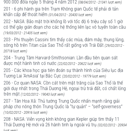
900.000 đôla ngày 5 tháng 4 năm 2012
(08/04/2012 - 21341 lượt xem)
201 - 6 phi hành gia trên Trạm Không gian Quốc tế phải di tản
khẩn cấp để thoát hiểm
(01/04/2012 - 20430 lượt xem)
202 - NASA: Bão mặt trời khổng lồ với tốc độ 6 triệu cây số 1 giờ
có thể gây gián đoạn cho các hệ thống liên lạc vô tuyến toàn cầu
(19/03/2012 - 21405 lượt xem)
203 - Phi thuyền Cassini tìm thấy các mùa, đám mây, thung lũng,
sông hồ trên Titan của Sao Thổ rất giống với Trái Đất
(29/02/2012 -
20718 lượt xem)
204 - Trung Tâm Harvard-Smithsonian: Lần đầu tiên quan sát
được một hành tinh có nước
(22/02/2012 - 20622 lượt xem)
205 - Các khoa học gia tiên đoán sự thành hình của Siêu lục địa
Tương Lai ‘AmAsia’ tại Bắc Cực
(20/02/2012 - 19779 lượt xem)
206 - Cơ quan NASA: Cồn cát trên mặt trăng của Sao Thổ là thế
giới duy nhất trong Thái Dương Hệ, ngoại trừ trái đất, có chất lỏng
trên mặt
(12/02/2012 - 19043 lượt xem)
207 - Tân Hoa Xã: Thủ tướng Trung Quốc nhấn mạnh rằng giải
pháp cho nông thôn Trung Quốc là “tự quản” – “self-governess”
(10/02/2012 - 20916 lượt xem)
208 - NASA: Viễn vọng kính không gian Kepler giúp tìm thấy 11
Thái Dương Hệ mới và 26 hành tinh lạ ngoài vũ trụ
(02/02/2012 - 20934
lượt xem)