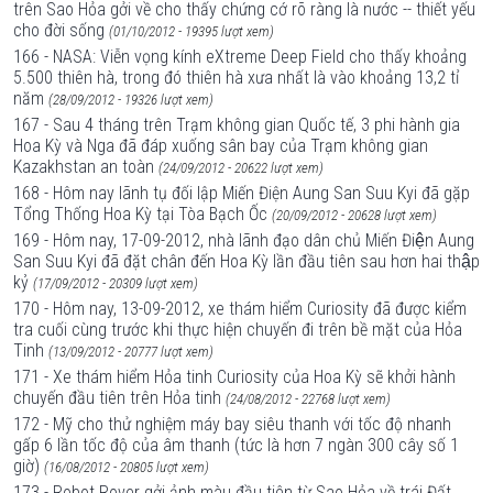
trên Sao Hỏa gởi về cho thấy chứng cớ rõ ràng là nước -- thiết yếu
cho đời sống
(01/10/2012 - 19395 lượt xem)
166 - NASA: Viễn vọng kính eXtreme Deep Field cho thấy khoảng
5.500 thiên hà, trong đó thiên hà xưa nhất là vào khoảng 13,2 tỉ
năm
(28/09/2012 - 19326 lượt xem)
167 - Sau 4 tháng trên Trạm không gian Quốc tế, 3 phi hành gia
Hoa Kỳ và Nga đã đáp xuống sân bay của Trạm không gian
Kazakhstan an toàn
(24/09/2012 - 20622 lượt xem)
168 - Hôm nay lãnh tụ đối lập Miến Điện Aung San Suu Kyi đã gặp
Tổng Thống Hoa Kỳ tại Tòa Bạch Ốc
(20/09/2012 - 20628 lượt xem)
169 - Hôm nay, 17-09-2012, nhà lãnh đạo dân chủ Miến Điện Aung
San Suu Kyi đã đặt chân đến Hoa Kỳ lần đầu tiên sau hơn hai thập
kỷ
(17/09/2012 - 20309 lượt xem)
170 - Hôm nay, 13-09-2012, xe thám hiểm Curiosity đã được kiểm
tra cuối cùng trước khi thực hiện chuyến đi trên bề mặt của Hỏa
Tinh
(13/09/2012 - 20777 lượt xem)
171 - Xe thám hiểm Hỏa tinh Curiosity của Hoa Kỳ sẽ khởi hành
chuyến đầu tiên trên Hỏa tinh
(24/08/2012 - 22768 lượt xem)
172 - Mỹ cho thử nghiệm máy bay siêu thanh với tốc độ nhanh
gấp 6 lần tốc độ của âm thanh (tức là hơn 7 ngàn 300 cây số 1
giờ)
(16/08/2012 - 20805 lượt xem)
173 - Robot Rover gởi ảnh màu đầu tiên từ Sao Hỏa về trái Đất