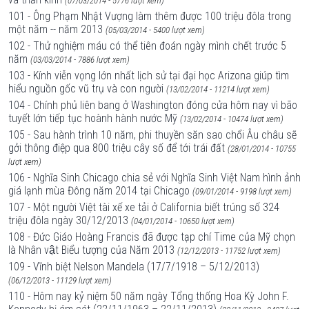
(07/03/2014 - 5776 lượt xem)
101 - Ông Phạm Nhật Vượng làm thêm được 100 triệu đôla trong
một năm -- năm 2013
(05/03/2014 - 5400 lượt xem)
102 - Thử nghiệm máu có thể tiên đoán ngày mình chết trước 5
năm
(03/03/2014 - 7886 lượt xem)
103 - Kính viễn vọng lớn nhất lịch sử tại đại học Arizona giúp tìm
hiểu nguồn gốc vũ trụ và con người
(13/02/2014 - 11214 lượt xem)
104 - Chính phủ liên bang ở Washington đóng cửa hôm nay vì bão
tuyết lớn tiếp tục hoành hành nước Mỹ
(13/02/2014 - 10474 lượt xem)
105 - Sau hành trình 10 năm, phi thuyền săn sao chổi Âu châu sẽ
gởi thông điệp qua 800 triệu cây số để tới trái đất
(28/01/2014 - 10755
lượt xem)
106 - Nghĩa Sinh Chicago chia sẻ với Nghĩa Sinh Việt Nam hình ảnh
giá lạnh mùa Đông năm 2014 tại Chicago
(09/01/2014 - 9198 lượt xem)
107 - Một người Việt tài xế xe tải ở California biết trúng số 324
triệu đôla ngày 30/12/2013
(04/01/2014 - 10650 lượt xem)
108 - Đức Giáo Hoàng Francis đã được tạp chí Time của Mỹ chọn
là Nhân vật Biểu tượng của Năm 2013
(12/12/2013 - 11752 lượt xem)
109 - Vĩnh biệt Nelson Mandela (17/7/1918 – 5/12/2013)
(06/12/2013 - 11129 lượt xem)
110 - Hôm nay kỷ niệm 50 năm ngày Tổng thống Hoa Kỳ John F.