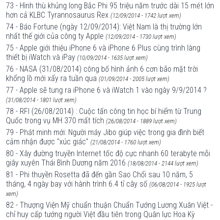
73 - Hình thù khủng long Bắc Phi 95 triệu năm trước dài 15 mét lớn
hơn cả KLBC Tyrannosaurus Rex
(12/09/2014 - 1742 lượt xem)
74 - Báo Fortune (ngày 12/09/2014): Việt Nam là thị trường lớn
nhất thế giới của công ty Apple
(12/09/2014 - 1730 lượt xem)
75 - Apple giới thiệu iPhone 6 và iPhone 6 Plus cùng trình làng
thiết bị iWatch và iPay
(10/09/2014 - 1635 lượt xem)
76 - NASA (31/08/2014) công bố hình ảnh 6 cơn bão mặt trời
khổng lồ mới xẩy ra tuần qua
(01/09/2014 - 2005 lượt xem)
77 - Apple sẽ tung ra iPhone 6 và iWatch 1 vào ngày 9/9/2014 ?
(31/08/2014 - 1801 lượt xem)
78 - RFI (26/08/2014) : Cuộc tấn công tin học bí hiểm từ Trung
Quốc trong vụ MH 370 mất tích
(26/08/2014 - 1889 lượt xem)
79 - Phát minh mới: Người máy Jibo giúp việc trong gia đình biết
cảm nhận được "xúc giác"
(21/08/2014 - 1760 lượt xem)
80 - Xây đường truyền Internet tốc độ cực nhanh 60 terabyte mỗi
giây xuyên Thái Bình Dương năm 2016
(18/08/2014 - 2144 lượt xem)
81 - Phi thuyền Rosetta đã đến gần Sao Chổi sau 10 năm, 5
tháng, 4 ngày bay với hành trình 6.4 tỉ cây số
(06/08/2014 - 1925 lượt
xem)
82 - Thượng Viện Mỹ chuẩn thuận Chuẩn Tướng Lương Xuân Việt -
chỉ huy cấp tướng người Việt đầu tiên trong Quân lực Hoa Kỳ