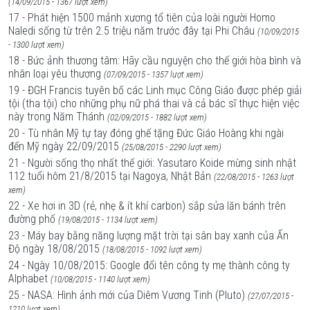
(14/09/2015 - 1367 lượt xem)
17 - Phát hiện 1500 mảnh xương tổ tiên của loài người Homo
Naledi sống từ trên 2.5 triệu năm trước đây tại Phi Châu
(10/09/2015
- 1300 lượt xem)
18 - Bức ảnh thương tâm: Hãy cầu nguyện cho thế giới hòa bình và
nhân loại yêu thương
(07/09/2015 - 1357 lượt xem)
19 - ĐGH Francis tuyên bố các Linh mục Công Giáo được phép giải
tội (tha tội) cho những phụ nữ phá thai và cả bác sĩ thực hiện việc
này trong Năm Thánh
(02/09/2015 - 1882 lượt xem)
20 - Tù nhân Mỹ tự tay đóng ghế tặng Đức Giáo Hoàng khi ngài
đến Mỹ ngày 22/09/2015
(25/08/2015 - 2290 lượt xem)
21 - Người sống thọ nhất thế giới: Yasutaro Koide mừng sinh nhật
112 tuổi hôm 21/8/2015 tại Nagoya, Nhật Bản
(22/08/2015 - 1263 lượt
xem)
22 - Xe hơi in 3D (rẻ, nhẹ & ít khí carbon) sắp sửa lăn bánh trên
đường phố
(19/08/2015 - 1134 lượt xem)
23 - Máy bay bằng năng lượng mặt trời tại sân bay xanh của Ấn
Độ ngày 18/08/2015
(18/08/2015 - 1092 lượt xem)
24 - Ngày 10/08/2015: Google đổi tên công ty mẹ thành công ty
Alphabet
(10/08/2015 - 1140 lượt xem)
25 - NASA: Hình ảnh mới của Diêm Vương Tinh (Pluto)
(27/07/2015 -
1210 lượt xem)