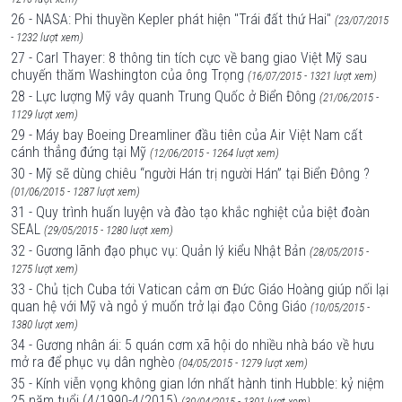
26 - NASA: Phi thuyền Kepler phát hiện "Trái đất thứ Hai"
(23/07/2015
- 1232 lượt xem)
27 - Carl Thayer: 8 thông tin tích cực về bang giao Việt Mỹ sau
chuyến thăm Washington của ông Trọng
(16/07/2015 - 1321 lượt xem)
28 - Lực lượng Mỹ vây quanh Trung Quốc ở Biển Đông
(21/06/2015 -
1129 lượt xem)
29 - Máy bay Boeing Dreamliner đầu tiên của Air Việt Nam cất
cánh thẳng đứng tại Mỹ
(12/06/2015 - 1264 lượt xem)
30 - Mỹ sẽ dùng chiêu “người Hán trị người Hán” tại Biển Đông ?
(01/06/2015 - 1287 lượt xem)
31 - Quy trình huấn luyện và đào tạo khắc nghiệt của biệt đoàn
SEAL
(29/05/2015 - 1280 lượt xem)
32 - Gương lãnh đạo phục vụ: Quản lý kiểu Nhật Bản
(28/05/2015 -
1275 lượt xem)
33 - Chủ tịch Cuba tới Vatican cảm ơn Đức Giáo Hoàng giúp nối lại
quan hệ với Mỹ và ngỏ ý muốn trở lại đạo Công Giáo
(10/05/2015 -
1380 lượt xem)
34 - Gương nhân ái: 5 quán cơm xã hội do nhiều nhà báo về hưu
mở ra để phục vụ dân nghèo
(04/05/2015 - 1279 lượt xem)
35 - Kính viễn vọng không gian lớn nhất hành tinh Hubble: kỷ niệm
25 năm tuổi (4/1990-4/2015)
(30/04/2015 - 1301 lượt xem)