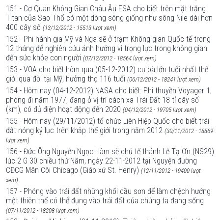
151 - Cơ Quan Không Gian Châu Âu ESA cho biết trên mặt trăng
Titan của Sao Thổ có một dòng sông giống như sông Nile dài hơn
400 cây số
(13/12/2012 - 15513 lượt xem)
152 - Phi hành gia Mỹ và Nga sẽ ở trạm Không gian Quốc tế trong
12 tháng để nghiên cứu ảnh hưởng vi trọng lực trong không gian
đến sức khỏe con người
(07/12/2012 - 18564 lượt xem)
153 - VOA cho biết hôm qua (05-12-2012) cụ bà lớn tuổi nhất thế
giới qua đời tại Mỹ, hưởng thọ 116 tuổi
(06/12/2012 - 18241 lượt xem)
154 - Hôm nay (04-12-2012) NASA cho biết: Phi thuyền Voyager 1,
phóng đi năm 1977, đang ở vị trí cách xa Trái Đất 18 tỉ cây số
(km), có đủ điện hoạt động đến 2020
(04/12/2012 - 19705 lượt xem)
155 - Hôm nay (29/11/2012) tổ chức Liên Hiệp Quốc cho biết trái
đất nóng kỷ lục trên khắp thế giới trong năm 2012
(30/11/2012 - 18869
lượt xem)
156 - Đức Ông Nguyễn Ngọc Hàm sẽ chủ tế thánh Lễ Tạ Ơn (NS29)
lúc 2 G 30 chiều thứ Năm, ngày 22-11-2012 tại Nguyện đường
CĐCG Mân Côi Chicago (Giáo xứ St. Henry)
(12/11/2012 - 19400 lượt
xem)
157 - Phóng vào trái đất những khối cầu sơn để làm chệch hướng
một thiên thể có thể đụng vào trái đất của chúng ta đang sống
(07/11/2012 - 18208 lượt xem)