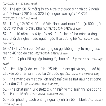
(02/01/2015 - 1375 lượt xem)
55 - Thế giới 2015: mỗi giây có 4 trẻ thơ được sinh và có 2 người
chết * Hoa kỳ 2015: có 320 triệu người vào ngày 1-1-2015
(02/01/2015 - 1447 lượt xem)
56 - Tháng 12/2014: Dân số Việt Nam vượt mức 90 triệu 500 ngàn
người với hơn 45 triệu phụ nữ
(18/12/2014 - 1437 lượt xem)
57 - Sau 10 năm bay 6 tỷ cây số, tàu Philae đã hạ cánh xuống
sao chổi để nghiên cứu nguồn gốc thái dương hệ
(12/11/2014 - 1587
lượt xem)
58 - AT&T và Verizon: Sẽ có dụng cụ gọi không dây từ mạng qua
mạng 4G tốc độ cao
(05/11/2014 - 1528 lượt xem)
59 - Các tỷ phú tốt nghiệp trường đại học nào ?
(01/11/2014 - 1563 lượt
xem)
60 - Liên Hiệp Quốc ước tính 125 triệu trẻ em gái và phụ nữ đã bị
cắt xẻo bộ phận sinh dục tại 29 quốc gia
(31/10/2014 - 1479 lượt xem)
61 - Nhà máy điện mặt trời lớn nhất thế giới sẽ bắt đầu hoạt động
vào năm 2015
(28/10/2014 - 1538 lượt xem)
62 - Nhà phát minh Eric Betzig: Kính hiển vi mới hiển thị hoạt động
3 chiều nơi tế bào
(26/10/2014 - 1516 lượt xem)
63 - Bốn phương cách phòng ngừa lây nhiễm bệnh Ebola
(12/10/2014
- 1559 lượt xem)