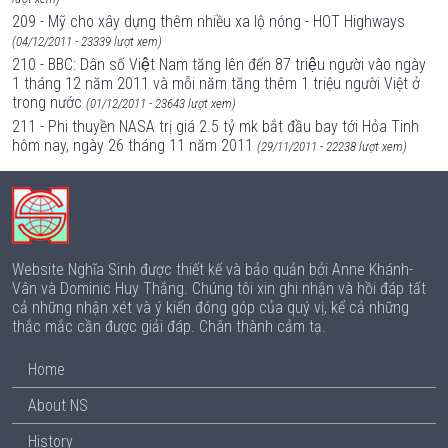
209 - Mỹ cho xây dựng thêm nhiều xa lộ nóng - HOT Highways
(04/12/2011 - 23339 lượt xem)
210 - BBC: Dân số Việt Nam tăng lên đến 87 triệu người vào ngày
1 tháng 12 năm 2011 và mỗi năm tăng thêm 1 triệu người Việt ở
trong nước
(01/12/2011 - 23643 lượt xem)
211 - Phi thuyền NASA trị giá 2.5 tỷ mk bắt đầu bay tới Hỏa Tinh
hôm nay, ngày 26 tháng 11 năm 2011
(29/11/2011 - 22238 lượt xem)
Website Nghĩa Sinh được thiết kế và bảo quản bởi Anne Khánh-
Vân và Dominic Huy Thắng. Chúng tôi xin ghi nhận và hồi đáp tất
cả những nhận xét và ý kiến đóng góp của quý vị, kể cả những
thắc mắc cần được giải đáp. Chân thành cảm tạ.
Home
About NS
History