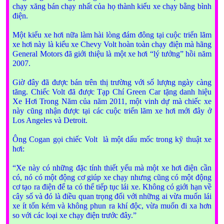
chạy xăng bán chạy nhất của họ thành kiểu xe chạy bằng bình
điện.
Một kiểu xe hơi nữa làm hài lòng đám đông tại cuộc triển lãm
xe hơi này là kiểu xe Chevy Volt hoàn toàn chạy điện mà hãng
General Motors đã giới thiệu là một xe hơi “lý tưởng” hồi năm
2007.
Giờ đây đã được bán trên thị trường với số lượng ngày càng
tăng. Chiếc Volt đã được Tạp Chí Green Car tặng danh hiệu
Xe Hơi Trong Năm của năm 2011, một vinh dự mà chiếc xe
này cũng nhận được tại các cuộc triển lãm xe hơi mới đây ở
Los Angeles và Detroit.
Ông Cogan gọi chiếc Volt là một dấu mốc trong kỹ thuật xe
hơi:
“Xe này có những đặc tính thiết yếu mà một xe hơi điện cần
có, nó có một động cơ giúp xe chạy nhưng cũng có một động
cơ tạo ra điện để ta có thể tiếp tục lái xe. Không có giới hạn về
cây số và đó là điều quan trọng đối với những ai vừa muốn lái
xe ít tốn kém và không phun ra khí độc, vừa muốn đi xa hơn
so với các loại xe chạy điện trước đây.”