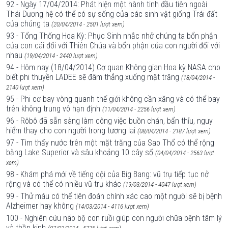
92 - Ngày 17/04/2014: Phát hiện một hành tinh đầu tiên ngoài
Thái Dương hệ có thể có sự sống của các sinh vật giống Trái đất
của chúng ta
(20/04/2014 - 2501 lượt xem)
93 - Tổng Thống Hoa Kỳ: Phục Sinh nhắc nhở chúng ta bổn phận
của con cái đối với Thiên Chúa và bổn phận của con người đối với
nhau
(19/04/2014 - 2440 lượt xem)
94 - Hôm nay (18/04/2014) Cơ quan Không gian Hoa kỳ NASA cho
biết phi thuyền LADEE sẽ đâm thẳng xuống mặt trăng
(18/04/2014 -
2140 lượt xem)
95 - Phi cơ bay vòng quanh thế giới không cần xăng và có thể bay
trên không trung vô hạn định
(11/04/2014 - 2256 lượt xem)
96 - Rôbô đã sẵn sàng làm công việc buồn chán, bẩn thỉu, nguy
hiểm thay cho con người trong tương lai
(08/04/2014 - 2187 lượt xem)
97 - Tìm thấy nước trên một mặt trăng của Sao Thổ có thể rộng
bằng Lake Superior và sâu khoảng 10 cây số
(04/04/2014 - 2563 lượt
xem)
98 - Khám phá mới về tiếng dội của Big Bang: vũ trụ tiếp tục nở
rộng và có thể có nhiều vũ trụ khác
(19/03/2014 - 4047 lượt xem)
99 - Thử máu có thể tiên đoán chính xác cao một người sẽ bị bệnh
Alzheimer hay không
(14/03/2014 - 4116 lượt xem)
100 - Nghiên cứu não bộ con ruồi giúp con người chữa bệnh tâm lý
và thần kinh