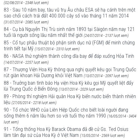
(02/08/2014 - 2348 lượt xem)
83 - Sau 10 năm bay, tàu vũ trụ Âu châu ESA sẽ hạ cánh trên một
sao chổi cách trái đất 400.000 cây số vào tháng 11 năm 2014
(31/07/2014 - 2085 lượt xem)
84 - Cụ bà Nguyễn Thị Trù sinh năm 1893 tại Sàigòn năm nay 121
tuổi là người sống lâu năm nhất thế giới
(24/07/2014 - 2137 lượt xem)
85 - Cổ tục phẫu thuật bộ phận sinh dục nữ (FGM) để minh chứng
trinh tiết tại Mỹ
(15/07/2014 - 2310 lượt xem)
86 - NASA thử nghiệm thành công dĩa bay để đáp xuống Hỏa Tinh
(14/07/2014 - 2257 lượt xem)
87 - Thượng Viện Hoa Kỳ thông qua nghị quyết kêu gọi Trung Quốc
rút giàn khoan Hải Dương khỏi Việt Nam
(13/07/2014 - 2097 lượt xem)
88 - Trưởng ban tình báo Hạ viện Hoa Kỳ kêu gọi Mỹ quyết liệt đẩy
lùi Trung Quốc ở Biển Đông
(13/07/2014 - 2029 lượt xem)
89 - Phòng thí nghiệm Hải quân Hoa Kỳ biến nước biển thành nhiên
liệu
(27/05/2014 - 2218 lượt xem)
90 - Tổ chức WHO của Liên Hiệp Quốc cho biết loài người đang
sống thêm 6 năm lâu hơn so với tuổi thọ năm 1990
(16/05/2014 - 3404
lượt xem)
91 - Tổng thống Hoa Kỳ Barack Obama đã đề cử Gs. Ted Osius
làm tân đại sứ của Hoa Kỳ ở Việt Nam
(15/05/2014 - 2569 lượt xem)