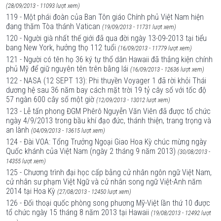
(28/09/2013 - 11093 lượt xem)
119 - Một phái đoàn của Ban Tôn giáo Chính phủ Việt Nam hiện
đang thăm Tòa thánh Vatican
(19/09/2013 - 11731 lượt xem)
120 - Người già nhất thế giới đã qua đời ngày 13-09-2013 tại tiểu
bang New York, hưởng thọ 112 tuổi
(16/09/2013 - 11779 lượt xem)
121 - Người có tên họ 36 ký tự thổ dân Hawaii đã thắng kiện chính
phủ Mỹ để giữ nguyên tên trên bằng lái
(16/09/2013 - 12636 lượt xem)
122 - NASA (12 SEPT 13): Phi thuyền Voyager 1 đã rời khỏi Thái
dương hệ sau 36 năm bay cách mặt trời 19 tỷ cây số với tốc độ
57 ngàn 600 cây số một giờ
(12/09/2013 - 13012 lượt xem)
123 - Lễ tấn phong ĐGM Phêrô Nguyễn Văn Viên đã được tổ chức
ngày 4/9/2013 trong bầu khí đạo đức, thánh thiện, trang trọng và
an lành
(04/09/2013 - 13615 lượt xem)
124 - Đài VOA: Tổng Trưởng Ngoại Giao Hoa Kỳ chúc mừng ngày
Quốc khánh của Việt Nam (ngày 2 tháng 9 năm 2013)
(30/08/2013 -
14355 lượt xem)
125 - Chương trình đại học cấp bằng cử nhân ngôn ngữ Việt Nam,
cử nhân sư phạm Việt Ngữ và cử nhân song ngữ Việt-Anh năm
2014 tại Hoa Kỳ
(27/08/2013 - 12450 lượt xem)
126 - Đối thoại quốc phòng song phương Mỹ-Việt lần thứ 10 được
tổ chức ngày 15 tháng 8 năm 2013 tại Hawaii
(19/08/2013 - 12492 lượt