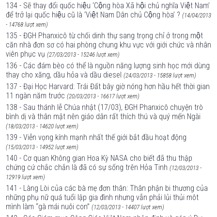
134 - Sẽ thay đổi quốc hiệu ‘Cộng hòa Xã hội chủ nghĩa Việt Nam’
để trở lại quốc hiệu cũ là ‘Việt Nam Dân chủ Cộng hòa’ ?
(14/04/2013
- 14768 lượt xem)
135 - ĐGH Phanxicô từ chối dinh thự sang trọng chỉ ở trong một
căn nhà đơn sơ có hai phòng chung khu vực với giới chức và nhân
viên phục vụ
(27/03/2013 - 15246 lượt xem)
136 - Các đám bèo có thể là nguồn năng lượng sinh học mới dùng
thay cho xăng, dầu hỏa và dầu diesel
(24/03/2013 - 15858 lượt xem)
137 - Đại Học Harvard: Trái Đất bây giờ nóng hơn hầu hết thời gian
11 ngàn năm trước
(20/03/2013 - 16617 lượt xem)
138 - Sau thánh lễ Chúa nhật (17/03), ĐGH Phanxicô chuyện trò
bình dị và thân mật nên giáo dân rất thích thú và quý mến Ngài
(18/03/2013 - 14620 lượt xem)
139 - Viễn vọng kính mạnh nhất thế giới bắt đầu hoạt động
(15/03/2013 - 14952 lượt xem)
140 - Cơ quan Không gian Hoa Kỳ NASA cho biết đã thu thập
chứng cứ chắc chắn là đã có sự sống trên Hỏa Tinh
(12/03/2013 -
12919 lượt xem)
141 - Làng Lòi của các bà mẹ đơn thân: Thân phận bi thương của
những phụ nữ quá tuổi lập gia đình nhưng vẫn phải lủi thủi môt
mình làm “gà mái nuôi con”
(12/03/2013 - 14407 lượt xem)