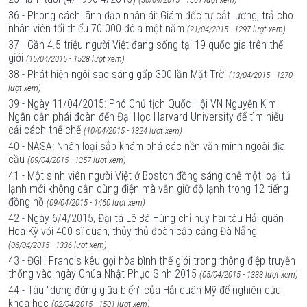
36 - Phong cách lãnh đạo nhân ái: Giám đốc tự cắt lương, trả cho
nhân viên tối thiểu 70.000 đôla một năm
(21/04/2015 - 1297 lượt xem)
37 - Gần 4.5 triệu người Việt đang sống tại 19 quốc gia trên thế
giới
(15/04/2015 - 1528 lượt xem)
38 - Phát hiện ngôi sao sáng gấp 300 lần Mặt Trời
(13/04/2015 - 1270
lượt xem)
39 - Ngày 11/04/2015: Phó Chủ tịch Quốc Hội VN Nguyễn Kim
Ngân dẫn phái đoàn đến Đại Học Harvard University để tìm hiểu
cải cách thể chế
(10/04/2015 - 1324 lượt xem)
40 - NASA: Nhân loại sắp khám phá các nền văn minh ngoài địa
cầu
(09/04/2015 - 1357 lượt xem)
41 - Một sinh viên người Việt ở Boston đồng sáng chế một loại tủ
lạnh mới không cần dùng điện mà vẫn giữ độ lạnh trong 12 tiếng
đồng hồ
(09/04/2015 - 1460 lượt xem)
42 - Ngày 6/4/2015, Đại tá Lê Bá Hùng chỉ huy hai tàu Hải quân
Hoa Kỳ với 400 sĩ quan, thủy thủ đoàn cập cảng Đà Nẵng
(06/04/2015 - 1336 lượt xem)
43 - ĐGH Francis kêu gọi hòa bình thế giới trong thông điệp truyền
thống vào ngày Chúa Nhật Phục Sinh 2015
(05/04/2015 - 1333 lượt xem)
44 - Tàu "dựng đứng giữa biển" của Hải quân Mỹ để nghiên cứu
khoa học
(02/04/2015 - 1501 lượt xem)