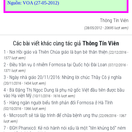
Nguồn: VOA (27-05-2012)
Thông Tín Viên
(28/05/2012 - 20695 lượt xem)
Các bài viết khác cùng tác giả
Thông Tín Viên
1 - Nơi Hồi giáo và Thiên Chúa giáo là bạn bè thân thiện
(22/12/2016 -
1577 lượt xem)
2 - Điều trần vụ ô nhiễm Formosa tại Quốc hội Đài Loan
(07/12/2016 -
1371 lượt xem)
3 - Ngày nhà giáo 20/11/2016: Những lời chúc Thầy Cô ý nghĩa
(20/11/2016 - 1434 lượt xem)
4 - Bà Đặng Thị Ngọc Dung là phụ nữ gốc Việt đầu tiên được bầu
vào Hạ viện Mỹ
(10/11/2016 - 1616 lượt xem)
5 - Hàng ngàn người biểu tình phản đối Formosa ở Hà Tĩnh
(02/10/2016 - 1366 lượt xem)
6 - Microsoft sẽ tái lập trình để chữa bệnh ung thư
(22/09/2016 - 1367
lượt xem)
7 - ĐGH Phanxicô: Kẻ nói hành nói xấu là một “tên khủng bố” ném