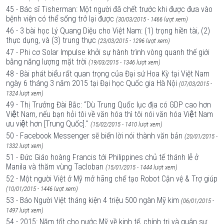
45 - Bác sĩ Tisherman: Một người đã chết trước khi được đưa vào
bệnh viện có thể sống trở lại được
(30/03/2015 - 1466 lượt xem)
46 - 3 bài học Lý Quang Diệu cho Việt Nam: (1) trọng hiền tài, (2)
thực dụng, và (3) trung thực
(23/03/2015 - 1296 lượt xem)
47 - Phi cơ Solar Impulse khởi sự hành trình vòng quanh thế giới
bằng năng lượng mặt trời
(19/03/2015 - 1346 lượt xem)
48 - Bài phát biểu rất quan trọng của Đại sứ Hoa Kỳ tại Việt Nam
ngày 6 tháng 3 năm 2015 tại Đại học Quốc gia Hà Nội
(07/03/2015 -
1324 lượt xem)
49 - Thị Trưởng Đài Bắc: “Dù Trung Quốc lục địa có GDP cao hơn
Việt Nam, nếu bạn hỏi tôi về văn hóa thì tôi nói văn hóa Việt Nam
ưu việt hơn [Trung Quốc]."
(15/02/2015 - 1410 lượt xem)
50 - Facebook Messenger sẽ biến lời nói thành văn bản
(20/01/2015 -
1332 lượt xem)
51 - Đức Giáo hoàng Francis tới Philippines chủ tế thánh lễ ở
Manila và thăm vùng Tacloban
(15/01/2015 - 1444 lượt xem)
52 - Một người Việt ở Mỹ mở hãng chế tạo Robot Cận vệ & Trợ giúp
(10/01/2015 - 1446 lượt xem)
53 - Báo Người Việt tháng kiện 4 triệu 500 ngàn Mỹ kim
(06/01/2015 -
1497 lượt xem)
54 - 2015: Năm tốt cho nước Mỹ về kinh tế, chính trị và quân sự