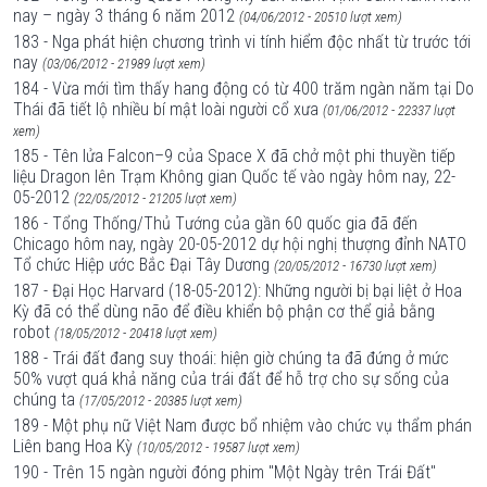
nay – ngày 3 tháng 6 năm 2012
(04/06/2012 - 20510 lượt xem)
183 - Nga phát hiện chương trình vi tính hiểm độc nhất từ trước tới
nay
(03/06/2012 - 21989 lượt xem)
184 - Vừa mới tìm thấy hang động có từ 400 trăm ngàn năm tại Do
Thái đã tiết lộ nhiều bí mật loài người cổ xưa
(01/06/2012 - 22337 lượt
xem)
185 - Tên lửa Falcon–9 của Space X đã chở một phi thuyền tiếp
liệu Dragon lên Trạm Không gian Quốc tế vào ngày hôm nay, 22-
05-2012
(22/05/2012 - 21205 lượt xem)
186 - Tổng Thống/Thủ Tướng của gần 60 quốc gia đã đến
Chicago hôm nay, ngày 20-05-2012 dự hội nghị thượng đỉnh NATO
Tổ chức Hiệp ước Bắc Đại Tây Dương
(20/05/2012 - 16730 lượt xem)
187 - Đại Học Harvard (18-05-2012): Những người bị bại liệt ở Hoa
Kỳ đã có thể dùng não để điều khiển bộ phận cơ thể giả bằng
robot
(18/05/2012 - 20418 lượt xem)
188 - Trái đất đang suy thoái: hiện giờ chúng ta đã đứng ở mức
50% vượt quá khả năng của trái đất để hỗ trợ cho sự sống của
chúng ta
(17/05/2012 - 20385 lượt xem)
189 - Một phụ nữ Việt Nam được bổ nhiệm vào chức vụ thẩm phán
Liên bang Hoa Kỳ
(10/05/2012 - 19587 lượt xem)
190 - Trên 15 ngàn người đóng phim "Một Ngày trên Trái Đất"