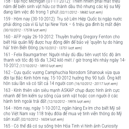
158 - Đại học Michigan (01-11-2012): Thiên nhiên phải mất triệu
năm để biến sinh vật hữu cơ thành dầu thô nhưng các kỹ sư Mỹ
đang làm việc đó trong 1 phút
(02/11/2012 - 18682 lượt xem)
159 - Hôm nay (30-10-2012): Trụ sở Liên Hiệp Quốc bị ngập nước
phải đóng cửa vì lũ lụt tại New York – 6 triệu gia đình bị mất điện
(30/10/2012 - 17578 lượt xem)
160 - AFP ngày 26-10-2012: Thuyền trưởng Gregory Fenton cho
biết Hải quân Mỹ được huy động đến để bảo vệ ‘quyền tự do hàng
hải’ trên Biển Đông
(26/10/2012 - 13751 lượt xem)
161 - Felix Baumgartner: Người nhảy dù đầu tiên vượt tốc độ âm
thanh với tốc độ tối đa 1,342 kilô mét / giờ trong khi nhảy ngày 14-
10-2012
(17/10/2012 - 18910 lượt xem)
162 - Cựu quốc vương Camphuchia Norodom Sihanouk vừa qua
đời tại Bắc Kinh hôm nay, 15-10-2012 hưởng thọ 90 tuổi. Ông kết
hôn sáu lần và có tất cả 14 người con
(16/10/2012 - 20117 lượt xem)
163 - Kính thiên văn siêu mạnh ASKAP chụp được hình ảnh cực
nhanh để tìm kiếm sự sống của sinh vật hoặc con người ở các
hành tinh ngoài trái đất
(12/10/2012 - 19976 lượt xem)
164 - Hôm nay, ngày 1-10-2012, ngân hàng Ex-Im cho biết Mỹ sẽ
cho Việt Nam vay 118 triệu đôla để mua vệ tinh viễn thông do Mỹ
sản xuất
(02/10/2012 - 16034 lượt xem)
165 - Có thể đã có sự sống trên Hỏa Tinh vì hình ảnh Curiosity