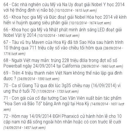
64 - Các nhà nghiên cứu Mỹ và Na Uy đoạt giải Nobel Y học 2014
với hệ thống định vị não bộ
(10/10/2014 - 1615 lượt xem)
65 - Khoa học gia Mỹ và Đức đoạt giải Nobel Hóa học 2014 về kính
hiển vi huỳnh quang siêu phân giải
(10/10/2014 - 1674 lượt xem)
66 - Khoa học gia Mỹ và Nhật phát minh ánh sáng LED đoạt giải
Nobel Vật lý 2014
(10/10/2014 - 1490 lượt xem)
67 - Tàu vũ trụ Maven của Hoa Kỳ đã tới Sao Hỏa sau hành trình
10 tháng qua 711 triệu cây số vào chiều tối hôm qua
(28/09/2014 -
1716 lượt xem)
68 - Người Việt may mắn: trúng 228 triệu đôla trong đợt xổ số
Powerball ngày 24/09/2014 tại California
(28/09/2014 - 1660 lượt xem)
69 - Trên 4 triệu thanh niên Việt Nam không thể nào lập gia đình
đươc ?
(24/09/2014 - 1593 lượt xem)
70 - Ca sĩ Giang Tử qua đời lúc 3g35 chiều nay (16/09/2014) vì
ung thư ở tuổi 70
(17/09/2014 - 1733 lượt xem)
71 - Con gái của cố đại tướng Cao Văn Viên xuất bản tác phẩm
“Hoa Sen và Bão Tố” bằng Anh ngữ tại Hoa Kỳ
(14/09/2014 - 1651 lượt
xem)
72 - Hôm nay 14/09/2014 ĐGH Phanxicô cử hành hôn lễ cho 10
cặp nam nữ đã sống ngoài hôn nhân hoặc có con trước lễ cưới
(14/09/2014 - 1457 lượt xem)