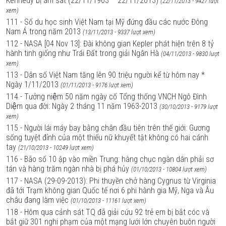
Kennedy bị ám sát (22/11/1963 – 22/11/2013)
(22/11/2013 - 9427 lượt
xem)
111 - Số du học sinh Việt Nam tại Mỹ đứng đầu các nước Đông
Nam Á trong năm 2013
(13/11/2013 - 9337 lượt xem)
112 - NASA [04 Nov 13]: Đài không gian Kepler phát hiện trên 8 tỷ
hành tinh giống như Trái Đất trong giải Ngân Hà
(04/11/2013 - 9830 lượt
xem)
113 - Dân số Việt Nam tăng lên 90 triệu người kể từ hôm nay *
Ngày 1/11/2013
(01/11/2013 - 9176 lượt xem)
114 - Tưởng niệm 50 năm ngày cố Tổng thống VNCH Ngô Đình
Diệm qua đời: Ngày 2 tháng 11 năm 1963-2013
(30/10/2013 - 9179 lượt
xem)
115 - Người lái máy bay bằng chân đầu tiên trên thế giới: Gương
sống tuyệt đỉnh của một thiếu nữ khuyết tật không có hai cánh
tay
(21/10/2013 - 10249 lượt xem)
116 - Bão số 10 ập vào miền Trung: hàng chục ngàn dân phải sơ
tán và hàng trăm ngàn nhà bị phá hủy
(01/10/2013 - 10804 lượt xem)
117 - NASA (29-09-2013): Phi thuyền chở hàng Cygnus từ Virginia
đã tới Trạm không gian Quốc tế nơi 6 phi hành gia Mỹ, Nga và Âu
châu đang làm việc
(01/10/2013 - 11161 lượt xem)
118 - Hôm qua cảnh sát TQ đã giải cứu 92 trẻ em bị bắt cóc và
bắt giữ 301 nghi phạm của một mạng lưới lớn chuyên buôn người