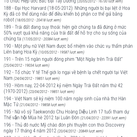
Tổ chức Hiệp ước Bắc Đại Tây Dương
(20/05/2012 - 16730 lượt xem)
188 - Đại Học Harvard (18-05-2012): Những người bị bại liệt ở Hoa
Kỳ đã có thể dùng não để điều khiển bộ phận cơ thể giả bằng
robot
(18/05/2012 - 20418 lượt xem)
189 - Trái đất đang suy thoái: hiện giờ chúng ta đã đứng ở mức
50% vượt quá khả năng của trái đất để hỗ trợ cho sự sống của
chúng ta
(17/05/2012 - 20384 lượt xem)
190 - Một phụ nữ Việt Nam được bổ nhiệm vào chức vụ thẩm phán
Liên bang Hoa Kỳ
(10/05/2012 - 19587 lượt xem)
191 - Trên 15 ngàn người đóng phim "Một Ngày trên Trái Đất"
(25/04/2012 - 19034 lượt xem)
192 - Tổ chức Y tế Thế giới lo ngại về bệnh lạ chết người tại Việt
Nam
(24/04/2012 - 19851 lượt xem)
193 - Hôm nay, 22-04-2012 kỷ niệm Ngày Trái Đất năm thứ 42
(1970-2012)
(23/04/2012 - 19851 lượt xem)
194 - Việt Nam sẽ kỷ niệm 100 năm ngày sinh của nhà thơ Hàn
Mặc Tử
(21/04/2012 - 19858 lượt xem)
195 - Nữ võ sỹ Taekwondo Chu Hoàng Diệu Linh 17 tuổi tham dự
Thế vận hội Mùa hè 2012 tại Luân Đôn
(21/04/2012 - 22391 lượt xem)
196 - Thủ đô nước Mỹ chào đón phi thuyền con thoi Discovery
ngày 17 tháng 4 năm 2012
(20/04/2012 - 20849 lượt xem)