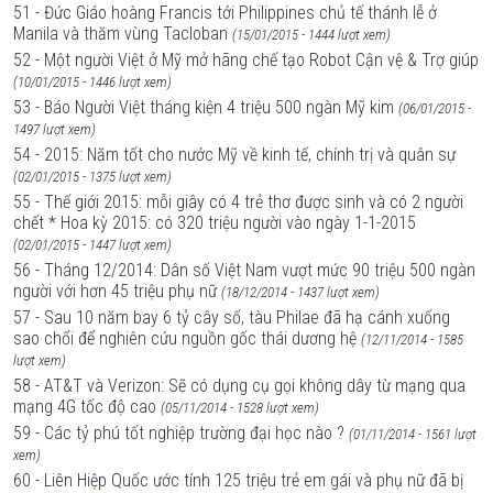
51 - Đức Giáo hoàng Francis tới Philippines chủ tế thánh lễ ở
Manila và thăm vùng Tacloban
(15/01/2015 - 1444 lượt xem)
52 - Một người Việt ở Mỹ mở hãng chế tạo Robot Cận vệ & Trợ giúp
(10/01/2015 - 1446 lượt xem)
53 - Báo Người Việt tháng kiện 4 triệu 500 ngàn Mỹ kim
(06/01/2015 -
1497 lượt xem)
54 - 2015: Năm tốt cho nước Mỹ về kinh tế, chính trị và quân sự
(02/01/2015 - 1375 lượt xem)
55 - Thế giới 2015: mỗi giây có 4 trẻ thơ được sinh và có 2 người
chết * Hoa kỳ 2015: có 320 triệu người vào ngày 1-1-2015
(02/01/2015 - 1447 lượt xem)
56 - Tháng 12/2014: Dân số Việt Nam vượt mức 90 triệu 500 ngàn
người với hơn 45 triệu phụ nữ
(18/12/2014 - 1437 lượt xem)
57 - Sau 10 năm bay 6 tỷ cây số, tàu Philae đã hạ cánh xuống
sao chổi để nghiên cứu nguồn gốc thái dương hệ
(12/11/2014 - 1585
lượt xem)
58 - AT&T và Verizon: Sẽ có dụng cụ gọi không dây từ mạng qua
mạng 4G tốc độ cao
(05/11/2014 - 1528 lượt xem)
59 - Các tỷ phú tốt nghiệp trường đại học nào ?
(01/11/2014 - 1561 lượt
xem)
60 - Liên Hiệp Quốc ước tính 125 triệu trẻ em gái và phụ nữ đã bị