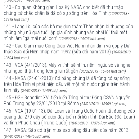
(15/03/2013 - 14951 lượt xem)
140 - Cơ quan Không gian Hoa Kỳ NASA cho biết đã thu thập
chứng cứ chắc chắn là đã có sự sống trên Hỏa Tinh
(12/03/2013 -
12918 lượt xem)
141 - Làng Lòi của các bà mẹ đơn thân: Thân phận bi thương của
những phụ nữ quá tuổi lập gia đình nhưng vẫn phải lủi thủi môt
mình làm “gà mái nuôi con”
(12/03/2013 - 14407 lượt xem)
142 - Các Giám mục Công Giáo Việt Nam nhận định và góp ý Dự
thảo Sửa đổi Hiến pháp năm 1992 (sửa đổi năm 2013)
(10/03/2013 -
13604 lượt xem)
143 - VOA (4/1/2013): Máy vi tính sẽ nhìn, nếm, ngửi, sờ và nghe
như người thật trong tương lai rất gần
(04/02/2013 - 16744 lượt xem)
144 - NASA (24-01-2013): Có bằng chứng là đã từng có sự sống
trên Hỏa Tinh vì phát hiện dấu vết một hồ nước ngầm trên hành
tinh nầy
(24/01/2013 - 17498 lượt xem)
145 - ĐGH Benedict XVI tiếp kiến Tổng bí thư Đảng CSVN Nguyễn
Phú Trọng ngày 22/01/2013 tại Rôma
(23/01/2013 - 18909 lượt xem)
146 - VOA (19-01-13): Đài Loan và Trung Quốc hoàn tất đường cáp
quang dài 270 cây số dưới đáy biển nối liền tỉnh Đài Bắc (Đài Loan)
và tỉnh Phúc Châu (Trung Quốc)
(19/01/2013 - 17376 lượt xem)
147 - NASA: Sắp có trận mưa sao băng đầu tiên của năm 2013
(04/01/2013 - 14645 lượt xem)