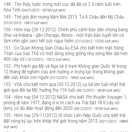
148 - Tìm thấy nước trong một cục đá đã có 2 tỉ năm tuổi trên
Hỏa Tinh
(04/01/2013 - 18758 lượt xem)
149 - Thế giới đón mừng Năm Mới 2013: Từ Á Châu đến Mỹ Châu
(01/01/2013 - 16813 lượt xem)
150 - Hôm nay (26-12-2012): Chính phủ cảnh báo dân chúng bang
Ohio và Indiana - gần Chicago, Illinois - một trận bão tuyết lớn có
tầm nhìn gần zero hết sức nguy hiểm
(27/12/2012 - 15253 lượt xem)
151 - Cơ Quan Không Gian Châu Âu ESA cho biết trên mặt trăng
Titan của Sao Thổ có một dòng sông giống như sông Nile dài hơn
400 cây số
(13/12/2012 - 15513 lượt xem)
152 - Phi hành gia Mỹ và Nga sẽ ở trạm Không gian Quốc tế trong
12 tháng để nghiên cứu ảnh hưởng vi trọng lực trong không gian
đến sức khỏe con người
(07/12/2012 - 18562 lượt xem)
153 - VOA cho biết hôm qua (05-12-2012) cụ bà lớn tuổi nhất thế
giới qua đời tại Mỹ, hưởng thọ 116 tuổi
(06/12/2012 - 18240 lượt xem)
154 - Hôm nay (04-12-2012) NASA cho biết: Phi thuyền Voyager 1,
phóng đi năm 1977, đang ở vị trí cách xa Trái Đất 18 tỉ cây số
(km), có đủ điện hoạt động đến 2020
(04/12/2012 - 19705 lượt xem)
155 - Hôm nay (29/11/2012) tổ chức Liên Hiệp Quốc cho biết trái
đất nóng kỷ lục trên khắp thế giới trong năm 2012
(30/11/2012 - 18869
lượt xem)