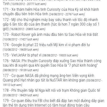
Tinh
(13/09/2012 - 20777 lượt xem)
171 - Xe thám hiểm Hỏa tinh Curiosity của Hoa Kỳ sẽ khởi hành
chuyến đầu tiên trên Hỏa tinh
(24/08/2012 - 22767 lượt xem)
172 - Mỹ cho thử nghiệm máy bay siêu thanh với tốc độ nhanh
gấp 6 lần tốc độ của âm thanh (tức là hơn 7 ngàn 300 cây số 1
giờ)
(16/08/2012 - 20805 lượt xem)
173 - Robot Rover gởi ảnh màu đầu tiên từ Sao Hỏa về trái Đất
(10/08/2012 - 17427 lượt xem)
174 - Google bị phạt 22 triệu rưỡi Mỹ kim vì vi phạm đời tư
(10/08/2012 - 19659 lượt xem)
175 - VietJetAir bị phạt vì
(08/08/2012 - 19303 lượt xem)
176 - NASA: Phi thuyền Curiosity đáp xuống Sao Hỏa thành công
sau khi đi xuyên qua khí quyển Sao Hỏa là “7 phút kinh hoàng”
(08/08/2012 - 19139 lượt xem)
177 - Cơ quan NASA đã phóng mạng ăng-ten Viễn vọng kính
Quang phổ Hạt nhân gọi tắt là NuSTAR lên không gian
(03/08/2012 -
19112 lượt xem)
178 - Phi thuyền tiếp tế Nga kết nối với trạm Không gian Quốc tế
(01/08/2012 - 18429 lượt xem)
179 - Cơ quan Điều tra FBI cho biết đã đập tan một đường dây gian
lận thẻ tín dụng trên Internet có tầm hoạt động toàn cầu