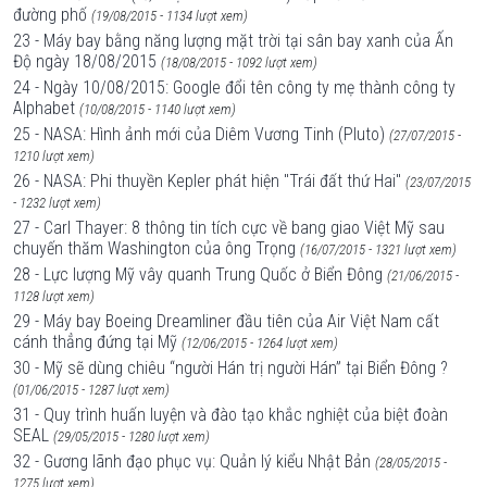
đường phố
(19/08/2015 - 1134 lượt xem)
23 - Máy bay bằng năng lượng mặt trời tại sân bay xanh của Ấn
Độ ngày 18/08/2015
(18/08/2015 - 1092 lượt xem)
24 - Ngày 10/08/2015: Google đổi tên công ty mẹ thành công ty
Alphabet
(10/08/2015 - 1140 lượt xem)
25 - NASA: Hình ảnh mới của Diêm Vương Tinh (Pluto)
(27/07/2015 -
1210 lượt xem)
26 - NASA: Phi thuyền Kepler phát hiện "Trái đất thứ Hai"
(23/07/2015
- 1232 lượt xem)
27 - Carl Thayer: 8 thông tin tích cực về bang giao Việt Mỹ sau
chuyến thăm Washington của ông Trọng
(16/07/2015 - 1321 lượt xem)
28 - Lực lượng Mỹ vây quanh Trung Quốc ở Biển Đông
(21/06/2015 -
1128 lượt xem)
29 - Máy bay Boeing Dreamliner đầu tiên của Air Việt Nam cất
cánh thẳng đứng tại Mỹ
(12/06/2015 - 1264 lượt xem)
30 - Mỹ sẽ dùng chiêu “người Hán trị người Hán” tại Biển Đông ?
(01/06/2015 - 1287 lượt xem)
31 - Quy trình huấn luyện và đào tạo khắc nghiệt của biệt đoàn
SEAL
(29/05/2015 - 1280 lượt xem)
32 - Gương lãnh đạo phục vụ: Quản lý kiểu Nhật Bản
(28/05/2015 -
1275 lượt xem)