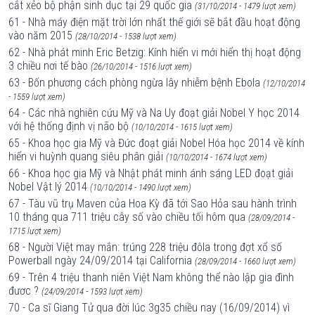
cắt xẻo bộ phận sinh dục tại 29 quốc gia
(31/10/2014 - 1479 lượt xem)
61 - Nhà máy điện mặt trời lớn nhất thế giới sẽ bắt đầu hoạt động
vào năm 2015
(28/10/2014 - 1538 lượt xem)
62 - Nhà phát minh Eric Betzig: Kính hiển vi mới hiển thị hoạt động
3 chiều nơi tế bào
(26/10/2014 - 1516 lượt xem)
63 - Bốn phương cách phòng ngừa lây nhiễm bệnh Ebola
(12/10/2014
- 1559 lượt xem)
64 - Các nhà nghiên cứu Mỹ và Na Uy đoạt giải Nobel Y học 2014
với hệ thống định vị não bộ
(10/10/2014 - 1615 lượt xem)
65 - Khoa học gia Mỹ và Đức đoạt giải Nobel Hóa học 2014 về kính
hiển vi huỳnh quang siêu phân giải
(10/10/2014 - 1674 lượt xem)
66 - Khoa học gia Mỹ và Nhật phát minh ánh sáng LED đoạt giải
Nobel Vật lý 2014
(10/10/2014 - 1490 lượt xem)
67 - Tàu vũ trụ Maven của Hoa Kỳ đã tới Sao Hỏa sau hành trình
10 tháng qua 711 triệu cây số vào chiều tối hôm qua
(28/09/2014 -
1715 lượt xem)
68 - Người Việt may mắn: trúng 228 triệu đôla trong đợt xổ số
Powerball ngày 24/09/2014 tại California
(28/09/2014 - 1660 lượt xem)
69 - Trên 4 triệu thanh niên Việt Nam không thể nào lập gia đình
đươc ?
(24/09/2014 - 1593 lượt xem)
70 - Ca sĩ Giang Tử qua đời lúc 3g35 chiều nay (16/09/2014) vì