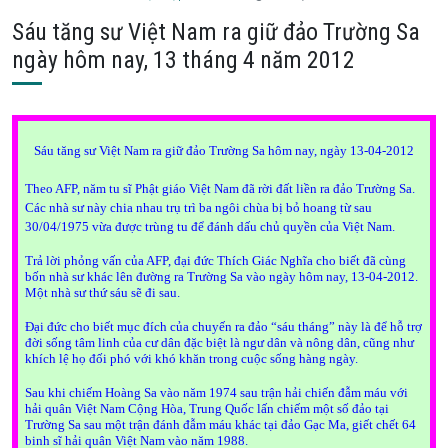
Sáu tăng sư Việt Nam ra giữ đảo Trường Sa
ngày hôm nay, 13 tháng 4 năm 2012
Sáu tăng sư Việt Nam ra giữ đảo Trường Sa hôm nay, ngày 13-04-2012
Theo AFP, năm tu sĩ Phật giáo Việt
Nam
đã rời đất liền ra đảo Trường Sa.
Các nhà sư này chia nhau trụ trì ba ngôi chùa bị bỏ hoang từ sau
30/04/1975 vừa được trùng tu để đánh dấu chủ quyền của Việt
Nam
.
Trả lời phỏng vấn của AFP, đại đức Thích Giác Nghĩa cho biết đã cùng
bốn nhà sư khác lên đường ra Trường Sa vào ngày hôm nay, 13-04-2012.
Một nhà sư thứ sáu sẽ đi sau.
Đại đức cho biết mục đích của chuyến ra đảo “sáu tháng” này là để hỗ trợ
đời sống tâm linh của cư dân đặc biệt là ngư dân và nông dân, cũng như
khích lệ họ đối phó với khó khăn trong cuộc sống hàng ngày.
Sau khi chiếm Hoàng Sa vào năm 1974 sau trận hải chiến đẫm máu với
hải quân Việt Nam Cộng Hòa, Trung Quốc lấn chiếm một số đảo tại
Trường Sa sau một trận đánh đẫm máu khác tại đảo Gạc Ma, giết chết 64
binh sĩ hải quân Việt Nam vào năm 1988.