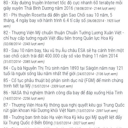
80 - Xây đường truyền Internet tốc độ cực nhanh 60 terabyte mỗi
giây xuyên Thái Bình Dương năm 2016
(18/08/2014 - 2144 lượt xem)
81 - Phi thuyền Rosetta đã đến gần Sao Chổi sau 10 năm, 5
tháng, 4 ngày bay với hành trình 6.4 tỉ cây số
(06/08/2014 - 1925 lượt
xem)
82 - Thượng Viện Mỹ chuẩn thuận Chuẩn Tướng Lương Xuân Việt -
chỉ huy cấp tướng người Việt đầu tiên trong Quân lực Hoa Kỳ
(02/08/2014 - 2343 lượt xem)
83 - Sau 10 năm bay, tàu vũ trụ Âu châu ESA sẽ hạ cánh trên một
sao chổi cách trái đất 400.000 cây số vào tháng 11 năm 2014
(31/07/2014 - 2085 lượt xem)
84 - Cụ bà Nguyễn Thị Trù sinh năm 1893 tại Sàigòn năm nay 121
tuổi là người sống lâu năm nhất thế giới
(24/07/2014 - 2136 lượt xem)
85 - Cổ tục phẫu thuật bộ phận sinh dục nữ (FGM) để minh chứng
trinh tiết tại Mỹ
(15/07/2014 - 2309 lượt xem)
86 - NASA thử nghiệm thành công dĩa bay để đáp xuống Hỏa Tinh
(14/07/2014 - 2256 lượt xem)
87 - Thượng Viện Hoa Kỳ thông qua nghị quyết kêu gọi Trung Quốc
rút giàn khoan Hải Dương khỏi Việt Nam
(13/07/2014 - 2097 lượt xem)
88 - Trưởng ban tình báo Hạ viện Hoa Kỳ kêu gọi Mỹ quyết liệt đẩy
lùi Trung Quốc ở Biển Đông
(13/07/2014 - 2027 lượt xem)