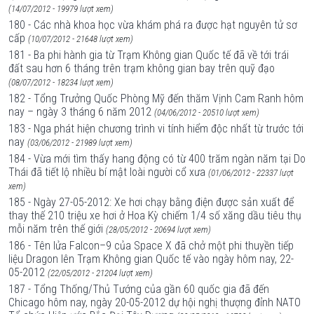
(14/07/2012 - 19979 lượt xem)
180 - Các nhà khoa học vừa khám phá ra được hạt nguyên tử sơ
cấp
(10/07/2012 - 21648 lượt xem)
181 - Ba phi hành gia từ Trạm Không gian Quốc tế đã về tới trái
đất sau hơn 6 tháng trên trạm không gian bay trên quỹ đạo
(08/07/2012 - 18234 lượt xem)
182 - Tổng Trưởng Quốc Phòng Mỹ đến thăm Vịnh Cam Ranh hôm
nay – ngày 3 tháng 6 năm 2012
(04/06/2012 - 20510 lượt xem)
183 - Nga phát hiện chương trình vi tính hiểm độc nhất từ trước tới
nay
(03/06/2012 - 21989 lượt xem)
184 - Vừa mới tìm thấy hang động có từ 400 trăm ngàn năm tại Do
Thái đã tiết lộ nhiều bí mật loài người cổ xưa
(01/06/2012 - 22337 lượt
xem)
185 - Ngày 27-05-2012: Xe hơi chạy bằng điện được sản xuất để
thay thế 210 triệu xe hơi ở Hoa Kỳ chiếm 1/4 số xăng dầu tiêu thụ
mỗi năm trên thế giới
(28/05/2012 - 20694 lượt xem)
186 - Tên lửa Falcon–9 của Space X đã chở một phi thuyền tiếp
liệu Dragon lên Trạm Không gian Quốc tế vào ngày hôm nay, 22-
05-2012
(22/05/2012 - 21204 lượt xem)
187 - Tổng Thống/Thủ Tướng của gần 60 quốc gia đã đến
Chicago hôm nay, ngày 20-05-2012 dự hội nghị thượng đỉnh NATO