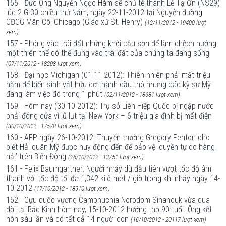
156 - Đức Ông Nguyễn Ngọc Hàm sẽ chủ tế thánh Lễ Tạ Ơn (NS29)
lúc 2 G 30 chiều thứ Năm, ngày 22-11-2012 tại Nguyện đường
CĐCG Mân Côi Chicago (Giáo xứ St. Henry)
(12/11/2012 - 19400 lượt
xem)
157 - Phóng vào trái đất những khối cầu sơn để làm chệch hướng
một thiên thể có thể đụng vào trái đất của chúng ta đang sống
(07/11/2012 - 18208 lượt xem)
158 - Đại học Michigan (01-11-2012): Thiên nhiên phải mất triệu
năm để biến sinh vật hữu cơ thành dầu thô nhưng các kỹ sư Mỹ
đang làm việc đó trong 1 phút
(02/11/2012 - 18681 lượt xem)
159 - Hôm nay (30-10-2012): Trụ sở Liên Hiệp Quốc bị ngập nước
phải đóng cửa vì lũ lụt tại New York – 6 triệu gia đình bị mất điện
(30/10/2012 - 17578 lượt xem)
160 - AFP ngày 26-10-2012: Thuyền trưởng Gregory Fenton cho
biết Hải quân Mỹ được huy động đến để bảo vệ ‘quyền tự do hàng
hải’ trên Biển Đông
(26/10/2012 - 13751 lượt xem)
161 - Felix Baumgartner: Người nhảy dù đầu tiên vượt tốc độ âm
thanh với tốc độ tối đa 1,342 kilô mét / giờ trong khi nhảy ngày 14-
10-2012
(17/10/2012 - 18910 lượt xem)
162 - Cựu quốc vương Camphuchia Norodom Sihanouk vừa qua
đời tại Bắc Kinh hôm nay, 15-10-2012 hưởng thọ 90 tuổi. Ông kết
hôn sáu lần và có tất cả 14 người con
(16/10/2012 - 20117 lượt xem)