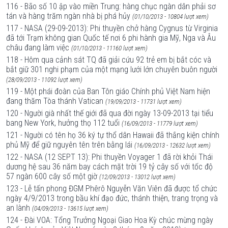
116 - Bão số 10 ập vào miền Trung: hàng chục ngàn dân phải sơ
tán và hàng trăm ngàn nhà bị phá hủy
(01/10/2013 - 10804 lượt xem)
117 - NASA (29-09-2013): Phi thuyền chở hàng Cygnus từ Virginia
đã tới Trạm không gian Quốc tế nơi 6 phi hành gia Mỹ, Nga và Âu
châu đang làm việc
(01/10/2013 - 11160 lượt xem)
118 - Hôm qua cảnh sát TQ đã giải cứu 92 trẻ em bị bắt cóc và
bắt giữ 301 nghi phạm của một mạng lưới lớn chuyên buôn người
(28/09/2013 - 11092 lượt xem)
119 - Một phái đoàn của Ban Tôn giáo Chính phủ Việt Nam hiện
đang thăm Tòa thánh Vatican
(19/09/2013 - 11731 lượt xem)
120 - Người già nhất thế giới đã qua đời ngày 13-09-2013 tại tiểu
bang New York, hưởng thọ 112 tuổi
(16/09/2013 - 11779 lượt xem)
121 - Người có tên họ 36 ký tự thổ dân Hawaii đã thắng kiện chính
phủ Mỹ để giữ nguyên tên trên bằng lái
(16/09/2013 - 12632 lượt xem)
122 - NASA (12 SEPT 13): Phi thuyền Voyager 1 đã rời khỏi Thái
dương hệ sau 36 năm bay cách mặt trời 19 tỷ cây số với tốc độ
57 ngàn 600 cây số một giờ
(12/09/2013 - 13012 lượt xem)
123 - Lễ tấn phong ĐGM Phêrô Nguyễn Văn Viên đã được tổ chức
ngày 4/9/2013 trong bầu khí đạo đức, thánh thiện, trang trọng và
an lành
(04/09/2013 - 13615 lượt xem)
124 - Đài VOA: Tổng Trưởng Ngoại Giao Hoa Kỳ chúc mừng ngày