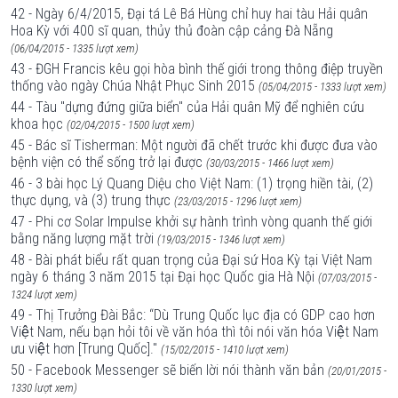
42 - Ngày 6/4/2015, Đại tá Lê Bá Hùng chỉ huy hai tàu Hải quân
Hoa Kỳ với 400 sĩ quan, thủy thủ đoàn cập cảng Đà Nẵng
(06/04/2015 - 1335 lượt xem)
43 - ĐGH Francis kêu gọi hòa bình thế giới trong thông điệp truyền
thống vào ngày Chúa Nhật Phục Sinh 2015
(05/04/2015 - 1333 lượt xem)
44 - Tàu "dựng đứng giữa biển" của Hải quân Mỹ để nghiên cứu
khoa học
(02/04/2015 - 1500 lượt xem)
45 - Bác sĩ Tisherman: Một người đã chết trước khi được đưa vào
bệnh viện có thể sống trở lại được
(30/03/2015 - 1466 lượt xem)
46 - 3 bài học Lý Quang Diệu cho Việt Nam: (1) trọng hiền tài, (2)
thực dụng, và (3) trung thực
(23/03/2015 - 1296 lượt xem)
47 - Phi cơ Solar Impulse khởi sự hành trình vòng quanh thế giới
bằng năng lượng mặt trời
(19/03/2015 - 1346 lượt xem)
48 - Bài phát biểu rất quan trọng của Đại sứ Hoa Kỳ tại Việt Nam
ngày 6 tháng 3 năm 2015 tại Đại học Quốc gia Hà Nội
(07/03/2015 -
1324 lượt xem)
49 - Thị Trưởng Đài Bắc: “Dù Trung Quốc lục địa có GDP cao hơn
Việt Nam, nếu bạn hỏi tôi về văn hóa thì tôi nói văn hóa Việt Nam
ưu việt hơn [Trung Quốc]."
(15/02/2015 - 1410 lượt xem)
50 - Facebook Messenger sẽ biến lời nói thành văn bản
(20/01/2015 -
1330 lượt xem)