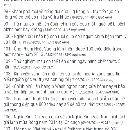
xem)
98 - Khám phá mới về tiếng dội của Big Bang: vũ trụ tiếp tục nở
rộng và có thể có nhiều vũ trụ khác
(19/03/2014 - 4046 lượt xem)
99 - Thử máu có thể tiên đoán chính xác cao một người sẽ bị bệnh
Alzheimer hay không
(14/03/2014 - 4115 lượt xem)
100 - Nghiên cứu não bộ con ruồi giúp con người chữa bệnh tâm lý
và thần kinh
(07/03/2014 - 5774 lượt xem)
101 - Ông Phạm Nhật Vượng làm thêm được 100 triệu đôla trong
một năm -- năm 2013
(05/03/2014 - 5399 lượt xem)
102 - Thử nghiệm máu có thể tiên đoán ngày mình chết trước 5
năm
(03/03/2014 - 7885 lượt xem)
103 - Kính viễn vọng lớn nhất lịch sử tại đại học Arizona giúp tìm
hiểu nguồn gốc vũ trụ và con người
(13/02/2014 - 11214 lượt xem)
104 - Chính phủ liên bang ở Washington đóng cửa hôm nay vì bão
tuyết lớn tiếp tục hoành hành nước Mỹ
(13/02/2014 - 10473 lượt xem)
105 - Sau hành trình 10 năm, phi thuyền săn sao chổi Âu châu sẽ
gởi thông điệp qua 800 triệu cây số để tới trái đất
(28/01/2014 - 10755
lượt xem)
106 - Nghĩa Sinh Chicago chia sẻ với Nghĩa Sinh Việt Nam hình ảnh
giá lạnh mùa Đông năm 2014 tại Chicago
(09/01/2014 - 9198 lượt xem)
107 - Một người Việt tài xế xe tải ở California biết trúng số 324