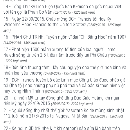
14 - Tổng Thư Ký Liên Hiệp Quốc Ban Ki-moon có gốc người Việt
với tên gọi là Phan Cơ Văn
(02/11/2015 - 1225 lượt xem)
15 - Ngày 22/09/2015: Chào mừng ĐGH Francis tới Hoa Kỳ -
Welcome Pope Francis to the United States!
(22/09/2015 - 1297 lượt
xem)
16 - PHAN CHU TRINH: Tuyên ngôn vĩ đại “Chi Bằng Học” năm 1907
(14/09/2015 - 1366 lượt xem)
17 - Phát hiện 1500 mảnh xương tổ tiên của loài người Homo
Naledi sống từ trên 2.5 triệu năm trước đây tại Phi Châu
(10/09/2015
- 1299 lượt xem)
18 - Bức ảnh thương tâm: Hãy cầu nguyện cho thế giới hòa bình và
nhân loại yêu thương
(07/09/2015 - 1357 lượt xem)
19 - ĐGH Francis tuyên bố các Linh mục Công Giáo được phép giải
tội (tha tội) cho những phụ nữ phá thai và cả bác sĩ thực hiện việc
này trong Năm Thánh
(02/09/2015 - 1882 lượt xem)
20 - Tù nhân Mỹ tự tay đóng ghế tặng Đức Giáo Hoàng khi ngài
đến Mỹ ngày 22/09/2015
(25/08/2015 - 2290 lượt xem)
21 - Người sống thọ nhất thế giới: Yasutaro Koide mừng sinh nhật
112 tuổi hôm 21/8/2015 tại Nagoya, Nhật Bản
(22/08/2015 - 1263 lượt
xem)
22 - Xe hơi in 3D (rẻ, nhẹ & ít khí carbon) sắp sửa lăn bánh trên