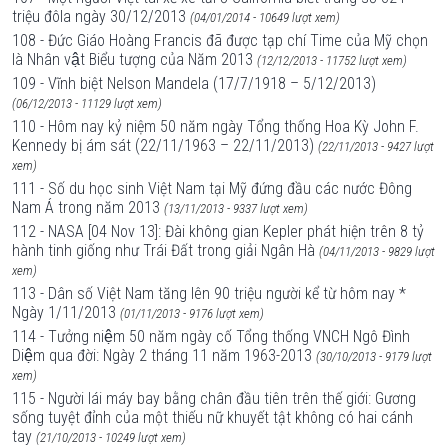
triệu đôla ngày 30/12/2013
(04/01/2014 - 10649 lượt xem)
108 - Đức Giáo Hoàng Francis đã được tạp chí Time của Mỹ chọn
là Nhân vật Biểu tượng của Năm 2013
(12/12/2013 - 11752 lượt xem)
109 - Vĩnh biệt Nelson Mandela (17/7/1918 – 5/12/2013)
(06/12/2013 - 11129 lượt xem)
110 - Hôm nay kỷ niệm 50 năm ngày Tổng thống Hoa Kỳ John F.
Kennedy bị ám sát (22/11/1963 – 22/11/2013)
(22/11/2013 - 9427 lượt
xem)
111 - Số du học sinh Việt Nam tại Mỹ đứng đầu các nước Đông
Nam Á trong năm 2013
(13/11/2013 - 9337 lượt xem)
112 - NASA [04 Nov 13]: Đài không gian Kepler phát hiện trên 8 tỷ
hành tinh giống như Trái Đất trong giải Ngân Hà
(04/11/2013 - 9829 lượt
xem)
113 - Dân số Việt Nam tăng lên 90 triệu người kể từ hôm nay *
Ngày 1/11/2013
(01/11/2013 - 9176 lượt xem)
114 - Tưởng niệm 50 năm ngày cố Tổng thống VNCH Ngô Đình
Diệm qua đời: Ngày 2 tháng 11 năm 1963-2013
(30/10/2013 - 9179 lượt
xem)
115 - Người lái máy bay bằng chân đầu tiên trên thế giới: Gương
sống tuyệt đỉnh của một thiếu nữ khuyết tật không có hai cánh
tay
(21/10/2013 - 10249 lượt xem)