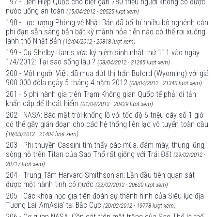
197 - Liên Hiệp Quốc cho biết gần 780 triệu người không có được
nước uống an toàn
(15/04/2012 - 20525 lượt xem)
198 - Lực lượng Phòng vệ Nhật Bản đã bố trí nhiều bộ nghênh cản
phi đạn sẵn sàng bắn bất kỳ mảnh hỏa tiễn nào có thể rơi xuống
lãnh thổ Nhật Bản
(12/04/2012 - 20818 lượt xem)
199 - Cụ Shelby Harris vừa kỷ niệm sinh nhật thứ 111 vào ngày
1/4/2012: Tại sao sống lâu ?
(08/04/2012 - 21265 lượt xem)
200 - Một người Việt đã mua đứt thị trấn Buford (Wyoming) với giá
900.000 đôla ngày 5 tháng 4 năm 2012
(08/04/2012 - 21340 lượt xem)
201 - 6 phi hành gia trên Trạm Không gian Quốc tế phải di tản
khẩn cấp để thoát hiểm
(01/04/2012 - 20429 lượt xem)
202 - NASA: Bão mặt trời khổng lồ với tốc độ 6 triệu cây số 1 giờ
có thể gây gián đoạn cho các hệ thống liên lạc vô tuyến toàn cầu
(19/03/2012 - 21404 lượt xem)
203 - Phi thuyền Cassini tìm thấy các mùa, đám mây, thung lũng,
sông hồ trên Titan của Sao Thổ rất giống với Trái Đất
(29/02/2012 -
20717 lượt xem)
204 - Trung Tâm Harvard-Smithsonian: Lần đầu tiên quan sát
được một hành tinh có nước
(22/02/2012 - 20620 lượt xem)
205 - Các khoa học gia tiên đoán sự thành hình của Siêu lục địa
Tương Lai ‘AmAsia’ tại Bắc Cực
(20/02/2012 - 19778 lượt xem)
206 - Cơ quan NASA: Cồn cát trên mặt trăng của Sao Thổ là thế