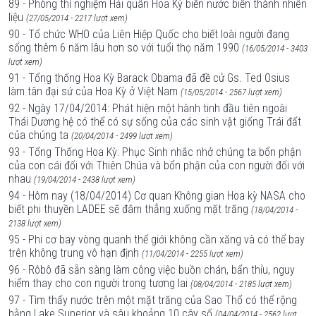
89 - Phòng thí nghiệm Hải quân Hoa Kỳ biến nước biển thành nhiên
liệu
(27/05/2014 - 2217 lượt xem)
90 - Tổ chức WHO của Liên Hiệp Quốc cho biết loài người đang
sống thêm 6 năm lâu hơn so với tuổi thọ năm 1990
(16/05/2014 - 3403
lượt xem)
91 - Tổng thống Hoa Kỳ Barack Obama đã đề cử Gs. Ted Osius
làm tân đại sứ của Hoa Kỳ ở Việt Nam
(15/05/2014 - 2567 lượt xem)
92 - Ngày 17/04/2014: Phát hiện một hành tinh đầu tiên ngoài
Thái Dương hệ có thể có sự sống của các sinh vật giống Trái đất
của chúng ta
(20/04/2014 - 2499 lượt xem)
93 - Tổng Thống Hoa Kỳ: Phục Sinh nhắc nhở chúng ta bổn phận
của con cái đối với Thiên Chúa và bổn phận của con người đối với
nhau
(19/04/2014 - 2438 lượt xem)
94 - Hôm nay (18/04/2014) Cơ quan Không gian Hoa kỳ NASA cho
biết phi thuyền LADEE sẽ đâm thẳng xuống mặt trăng
(18/04/2014 -
2138 lượt xem)
95 - Phi cơ bay vòng quanh thế giới không cần xăng và có thể bay
trên không trung vô hạn định
(11/04/2014 - 2255 lượt xem)
96 - Rôbô đã sẵn sàng làm công việc buồn chán, bẩn thỉu, nguy
hiểm thay cho con người trong tương lai
(08/04/2014 - 2185 lượt xem)
97 - Tìm thấy nước trên một mặt trăng của Sao Thổ có thể rộng
bằng Lake Superior và sâu khoảng 10 cây số
(04/04/2014 - 2562 lượt