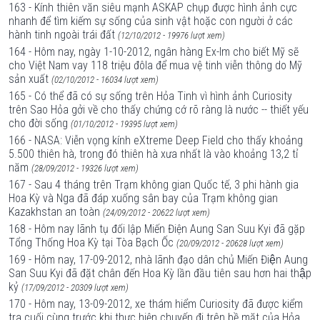
163 - Kính thiên văn siêu mạnh ASKAP chụp được hình ảnh cực
nhanh để tìm kiếm sự sống của sinh vật hoặc con người ở các
hành tinh ngoài trái đất
(12/10/2012 - 19976 lượt xem)
164 - Hôm nay, ngày 1-10-2012, ngân hàng Ex-Im cho biết Mỹ sẽ
cho Việt Nam vay 118 triệu đôla để mua vệ tinh viễn thông do Mỹ
sản xuất
(02/10/2012 - 16034 lượt xem)
165 - Có thể đã có sự sống trên Hỏa Tinh vì hình ảnh Curiosity
trên Sao Hỏa gởi về cho thấy chứng cớ rõ ràng là nước -- thiết yếu
cho đời sống
(01/10/2012 - 19395 lượt xem)
166 - NASA: Viễn vọng kính eXtreme Deep Field cho thấy khoảng
5.500 thiên hà, trong đó thiên hà xưa nhất là vào khoảng 13,2 tỉ
năm
(28/09/2012 - 19326 lượt xem)
167 - Sau 4 tháng trên Trạm không gian Quốc tế, 3 phi hành gia
Hoa Kỳ và Nga đã đáp xuống sân bay của Trạm không gian
Kazakhstan an toàn
(24/09/2012 - 20622 lượt xem)
168 - Hôm nay lãnh tụ đối lập Miến Điện Aung San Suu Kyi đã gặp
Tổng Thống Hoa Kỳ tại Tòa Bạch Ốc
(20/09/2012 - 20628 lượt xem)
169 - Hôm nay, 17-09-2012, nhà lãnh đạo dân chủ Miến Điện Aung
San Suu Kyi đã đặt chân đến Hoa Kỳ lần đầu tiên sau hơn hai thập
kỷ
(17/09/2012 - 20309 lượt xem)
170 - Hôm nay, 13-09-2012, xe thám hiểm Curiosity đã được kiểm
tra cuối cùng trước khi thực hiện chuyến đi trên bề mặt của Hỏa