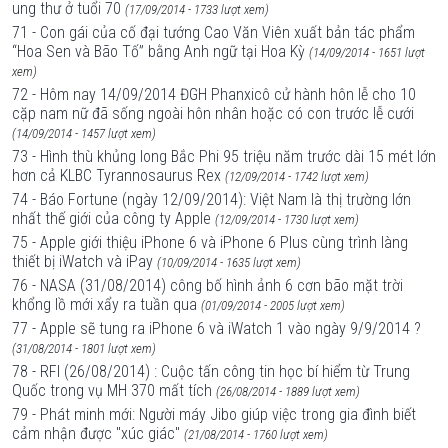
ung thư ở tuổi 70
(17/09/2014 - 1733 lượt xem)
71 - Con gái của cố đại tướng Cao Văn Viên xuất bản tác phẩm
“Hoa Sen và Bão Tố” bằng Anh ngữ tại Hoa Kỳ
(14/09/2014 - 1651 lượt
xem)
72 - Hôm nay 14/09/2014 ĐGH Phanxicô cử hành hôn lễ cho 10
cặp nam nữ đã sống ngoài hôn nhân hoặc có con trước lễ cưới
(14/09/2014 - 1457 lượt xem)
73 - Hình thù khủng long Bắc Phi 95 triệu năm trước dài 15 mét lớn
hơn cả KLBC Tyrannosaurus Rex
(12/09/2014 - 1742 lượt xem)
74 - Báo Fortune (ngày 12/09/2014): Việt Nam là thị trường lớn
nhất thế giới của công ty Apple
(12/09/2014 - 1730 lượt xem)
75 - Apple giới thiệu iPhone 6 và iPhone 6 Plus cùng trình làng
thiết bị iWatch và iPay
(10/09/2014 - 1635 lượt xem)
76 - NASA (31/08/2014) công bố hình ảnh 6 cơn bão mặt trời
khổng lồ mới xẩy ra tuần qua
(01/09/2014 - 2005 lượt xem)
77 - Apple sẽ tung ra iPhone 6 và iWatch 1 vào ngày 9/9/2014 ?
(31/08/2014 - 1801 lượt xem)
78 - RFI (26/08/2014) : Cuộc tấn công tin học bí hiểm từ Trung
Quốc trong vụ MH 370 mất tích
(26/08/2014 - 1889 lượt xem)
79 - Phát minh mới: Người máy Jibo giúp việc trong gia đình biết
cảm nhận được "xúc giác"
(21/08/2014 - 1760 lượt xem)