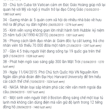
33 - Chủ tịch Cuba tới Vatican cảm ơn Đức Giáo Hoàng giúp nối lại
quan hệ với Mỹ và ngỏ ý muốn trở lại đạo Công Giáo
(10/05/2015 -
1380 lượt xem)
34 - Gương nhân ái: 5 quán cơm xã hội do nhiều nhà báo về hưu
mở ra để phục vụ dân nghèo
(04/05/2015 - 1279 lượt xem)
35 - Kính viễn vọng không gian lớn nhất hành tinh Hubble: kỷ niệm
25 năm tuổi (4/1990-4/2015)
(30/04/2015 - 1301 lượt xem)
36 - Phong cách lãnh đạo nhân ái: Giám đốc tự cắt lương, trả cho
nhân viên tối thiểu 70.000 đôla một năm
(21/04/2015 - 1297 lượt xem)
37 - Gần 4.5 triệu người Việt đang sống tại 19 quốc gia trên thế
giới
(15/04/2015 - 1528 lượt xem)
38 - Phát hiện ngôi sao sáng gấp 300 lần Mặt Trời
(13/04/2015 - 1270
lượt xem)
39 - Ngày 11/04/2015: Phó Chủ tịch Quốc Hội VN Nguyễn Kim
Ngân dẫn phái đoàn đến Đại Học Harvard University để tìm hiểu
cải cách thể chế
(10/04/2015 - 1324 lượt xem)
40 - NASA: Nhân loại sắp khám phá các nền văn minh ngoài địa
cầu
(09/04/2015 - 1357 lượt xem)
41 - Một sinh viên người Việt ở Boston đồng sáng chế một loại tủ
lạnh mới không cần dùng điện mà vẫn giữ độ lạnh trong 12 tiếng
đồng hồ
(09/04/2015 - 1460 lượt xem)