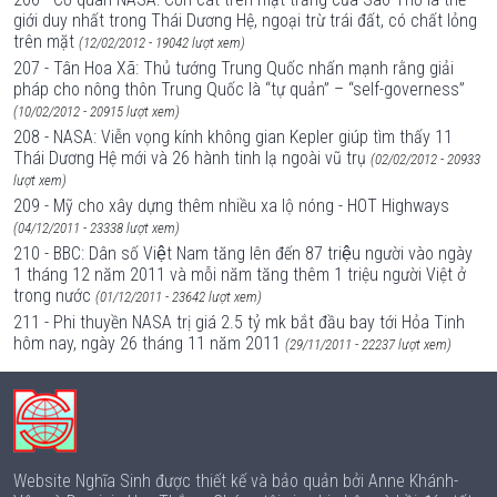
giới duy nhất trong Thái Dương Hệ, ngoại trừ trái đất, có chất lỏng
trên mặt
(12/02/2012 - 19042 lượt xem)
207 - Tân Hoa Xã: Thủ tướng Trung Quốc nhấn mạnh rằng giải
pháp cho nông thôn Trung Quốc là “tự quản” – “self-governess”
(10/02/2012 - 20915 lượt xem)
208 - NASA: Viễn vọng kính không gian Kepler giúp tìm thấy 11
Thái Dương Hệ mới và 26 hành tinh lạ ngoài vũ trụ
(02/02/2012 - 20933
lượt xem)
209 - Mỹ cho xây dựng thêm nhiều xa lộ nóng - HOT Highways
(04/12/2011 - 23338 lượt xem)
210 - BBC: Dân số Việt Nam tăng lên đến 87 triệu người vào ngày
1 tháng 12 năm 2011 và mỗi năm tăng thêm 1 triệu người Việt ở
trong nước
(01/12/2011 - 23642 lượt xem)
211 - Phi thuyền NASA trị giá 2.5 tỷ mk bắt đầu bay tới Hỏa Tinh
hôm nay, ngày 26 tháng 11 năm 2011
(29/11/2011 - 22237 lượt xem)
Website Nghĩa Sinh được thiết kế và bảo quản bởi Anne Khánh-