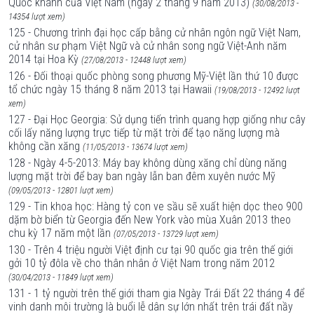
Quốc khánh của Việt Nam (ngày 2 tháng 9 năm 2013)
(30/08/2013 -
14354 lượt xem)
125 - Chương trình đại học cấp bằng cử nhân ngôn ngữ Việt Nam,
cử nhân sư phạm Việt Ngữ và cử nhân song ngữ Việt-Anh năm
2014 tại Hoa Kỳ
(27/08/2013 - 12448 lượt xem)
126 - Đối thoại quốc phòng song phương Mỹ-Việt lần thứ 10 được
tổ chức ngày 15 tháng 8 năm 2013 tại Hawaii
(19/08/2013 - 12492 lượt
xem)
127 - Đại Học Georgia: Sử dụng tiến trình quang hợp giống như cây
cối lấy năng lượng trực tiếp từ mặt trời để tạo năng lượng mà
không cần xăng
(11/05/2013 - 13674 lượt xem)
128 - Ngày 4-5-2013: Máy bay không dùng xăng chỉ dùng năng
lượng mặt trời để bay ban ngày lẫn ban đêm xuyên nước Mỹ
(09/05/2013 - 12801 lượt xem)
129 - Tin khoa học: Hàng tỷ con ve sầu sẽ xuất hiện dọc theo 900
dặm bờ biển từ Georgia đến New York vào mùa Xuân 2013 theo
chu kỳ 17 năm một lần
(07/05/2013 - 13729 lượt xem)
130 - Trên 4 triệu người Việt định cư tại 90 quốc gia trên thế giới
gởi 10 tỷ đôla về cho thân nhân ở Việt Nam trong năm 2012
(30/04/2013 - 11849 lượt xem)
131 - 1 tỷ người trên thế giới tham gia Ngày Trái Ðất 22 tháng 4 để
vinh danh môi trường là buổi lễ dân sự lớn nhất trên trái đất nầy