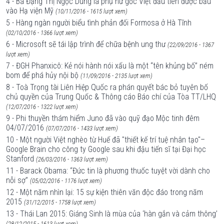
4 - Bà Đặng Thị Ngọc Dung là phụ nữ gốc Việt đầu tiên được bầu
vào Hạ viện Mỹ
(10/11/2016 - 1615 lượt xem)
5 - Hàng ngàn người biểu tình phản đối Formosa ở Hà Tĩnh
(02/10/2016 - 1366 lượt xem)
6 - Microsoft sẽ tái lập trình để chữa bệnh ung thư
(22/09/2016 - 1367
lượt xem)
7 - ĐGH Phanxicô: Kẻ nói hành nói xấu là một “tên khủng bố” ném
bom để phá hủy nội bộ
(11/09/2016 - 2135 lượt xem)
8 - Toà Trọng tài Liên Hiệp Quốc ra phán quyết bác bỏ tuyên bố
chủ quyền của Trung Quốc & Thông cáo Báo chí của Tòa TT/LHQ
(12/07/2016 - 1322 lượt xem)
9 - Phi thuyền thám hiểm Juno đã vào quỹ đạo Mộc tinh đêm
04/07/2016
(07/07/2016 - 1433 lượt xem)
10 - Một người Việt nghèo từ Huế đã "thiết kế trí tuệ nhân tạo"–
Google Brain cho công ty Google sau khi đậu tiến sĩ tại Đại học
Stanford
(26/03/2016 - 1363 lượt xem)
11 - Barack Obama: “Đức tin là phương thuốc tuyệt vời dành cho
nỗi sợ”
(05/02/2016 - 1176 lượt xem)
12 - Một năm nhìn lại: 15 sự kiện thiên văn độc đáo trong năm
2015
(31/12/2015 - 1758 lượt xem)
13 - Thái Lan 2015: Giáng Sinh là mùa của ‘hàn gắn và cảm thông’
(28/12/2015 - 1613 lượt xem)