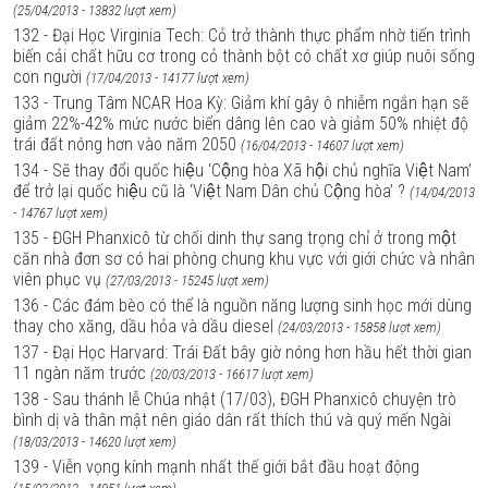
(25/04/2013 - 13832 lượt xem)
132 - Đại Học Virginia Tech: Cỏ trở thành thực phẩm nhờ tiến trình
biến cải chất hữu cơ trong cỏ thành bột có chất xơ giúp nuôi sống
con người
(17/04/2013 - 14177 lượt xem)
133 - Trung Tâm NCAR Hoa Kỳ: Giảm khí gây ô nhiễm ngắn hạn sẽ
giảm 22%-42% mức nước biển dâng lên cao và giảm 50% nhiệt độ
trái đất nóng hơn vào năm 2050
(16/04/2013 - 14607 lượt xem)
134 - Sẽ thay đổi quốc hiệu ‘Cộng hòa Xã hội chủ nghĩa Việt Nam’
để trở lại quốc hiệu cũ là ‘Việt Nam Dân chủ Cộng hòa’ ?
(14/04/2013
- 14767 lượt xem)
135 - ĐGH Phanxicô từ chối dinh thự sang trọng chỉ ở trong một
căn nhà đơn sơ có hai phòng chung khu vực với giới chức và nhân
viên phục vụ
(27/03/2013 - 15245 lượt xem)
136 - Các đám bèo có thể là nguồn năng lượng sinh học mới dùng
thay cho xăng, dầu hỏa và dầu diesel
(24/03/2013 - 15858 lượt xem)
137 - Đại Học Harvard: Trái Đất bây giờ nóng hơn hầu hết thời gian
11 ngàn năm trước
(20/03/2013 - 16617 lượt xem)
138 - Sau thánh lễ Chúa nhật (17/03), ĐGH Phanxicô chuyện trò
bình dị và thân mật nên giáo dân rất thích thú và quý mến Ngài
(18/03/2013 - 14620 lượt xem)
139 - Viễn vọng kính mạnh nhất thế giới bắt đầu hoạt động