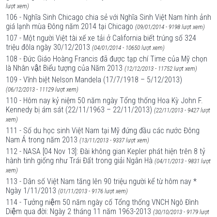
lượt xem)
106 - Nghĩa Sinh Chicago chia sẻ với Nghĩa Sinh Việt Nam hình ảnh
giá lạnh mùa Đông năm 2014 tại Chicago
(09/01/2014 - 9198 lượt xem)
107 - Một người Việt tài xế xe tải ở California biết trúng số 324
triệu đôla ngày 30/12/2013
(04/01/2014 - 10650 lượt xem)
108 - Đức Giáo Hoàng Francis đã được tạp chí Time của Mỹ chọn
là Nhân vật Biểu tượng của Năm 2013
(12/12/2013 - 11752 lượt xem)
109 - Vĩnh biệt Nelson Mandela (17/7/1918 – 5/12/2013)
(06/12/2013 - 11129 lượt xem)
110 - Hôm nay kỷ niệm 50 năm ngày Tổng thống Hoa Kỳ John F.
Kennedy bị ám sát (22/11/1963 – 22/11/2013)
(22/11/2013 - 9427 lượt
xem)
111 - Số du học sinh Việt Nam tại Mỹ đứng đầu các nước Đông
Nam Á trong năm 2013
(13/11/2013 - 9337 lượt xem)
112 - NASA [04 Nov 13]: Đài không gian Kepler phát hiện trên 8 tỷ
hành tinh giống như Trái Đất trong giải Ngân Hà
(04/11/2013 - 9831 lượt
xem)
113 - Dân số Việt Nam tăng lên 90 triệu người kể từ hôm nay *
Ngày 1/11/2013
(01/11/2013 - 9176 lượt xem)
114 - Tưởng niệm 50 năm ngày cố Tổng thống VNCH Ngô Đình
Diệm qua đời: Ngày 2 tháng 11 năm 1963-2013
(30/10/2013 - 9179 lượt