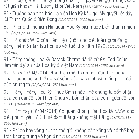
87 - Thượng Viện Hoa Kỳ thông qua nghị quyết kêu gọi Trung Quốc
rút giàn khoan Hải Dương khỏi Việt Nam
(13/07/2014 - 2097 lượt xem)
88 - Trưởng ban tình báo Hạ viện Hoa Kỳ kêu gọi Mỹ quyết liệt đẩy
lùi Trung Quốc ở Biển Đông
(13/07/2014 - 2030 lượt xem)
89 - Phòng thí nghiệm Hải quân Hoa Kỳ biến nước biển thành nhiên
liệu
(27/05/2014 - 2220 lượt xem)
90 - Tổ chức WHO của Liên Hiệp Quốc cho biết loài người đang
sống thêm 6 năm lâu hơn so với tuổi thọ năm 1990
(16/05/2014 - 3404
lượt xem)
91 - Tổng thống Hoa Kỳ Barack Obama đã đề cử Gs. Ted Osius
làm tân đại sứ của Hoa Kỳ ở Việt Nam
(15/05/2014 - 2570 lượt xem)
92 - Ngày 17/04/2014: Phát hiện một hành tinh đầu tiên ngoài
Thái Dương hệ có thể có sự sống của các sinh vật giống Trái đất
của chúng ta
(20/04/2014 - 2501 lượt xem)
93 - Tổng Thống Hoa Kỳ: Phục Sinh nhắc nhở chúng ta bổn phận
của con cái đối với Thiên Chúa và bổn phận của con người đối với
nhau
(19/04/2014 - 2442 lượt xem)
94 - Hôm nay (18/04/2014) Cơ quan Không gian Hoa kỳ NASA cho
biết phi thuyền LADEE sẽ đâm thẳng xuống mặt trăng
(18/04/2014 -
2140 lượt xem)
95 - Phi cơ bay vòng quanh thế giới không cần xăng và có thể bay
trên không trung vô hạn định
(11/04/2014 - 2256 lượt xem)