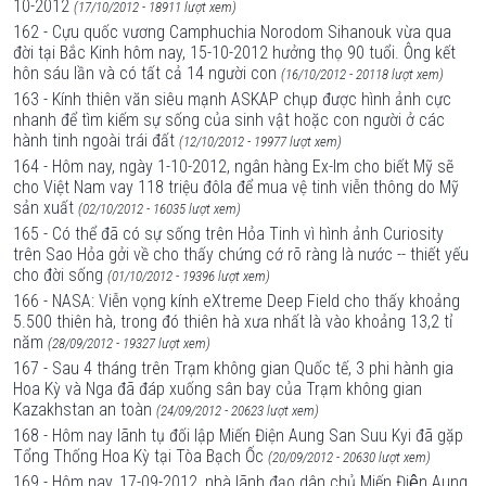
10-2012
(17/10/2012 - 18911 lượt xem)
162 - Cựu quốc vương Camphuchia Norodom Sihanouk vừa qua
đời tại Bắc Kinh hôm nay, 15-10-2012 hưởng thọ 90 tuổi. Ông kết
hôn sáu lần và có tất cả 14 người con
(16/10/2012 - 20118 lượt xem)
163 - Kính thiên văn siêu mạnh ASKAP chụp được hình ảnh cực
nhanh để tìm kiếm sự sống của sinh vật hoặc con người ở các
hành tinh ngoài trái đất
(12/10/2012 - 19977 lượt xem)
164 - Hôm nay, ngày 1-10-2012, ngân hàng Ex-Im cho biết Mỹ sẽ
cho Việt Nam vay 118 triệu đôla để mua vệ tinh viễn thông do Mỹ
sản xuất
(02/10/2012 - 16035 lượt xem)
165 - Có thể đã có sự sống trên Hỏa Tinh vì hình ảnh Curiosity
trên Sao Hỏa gởi về cho thấy chứng cớ rõ ràng là nước -- thiết yếu
cho đời sống
(01/10/2012 - 19396 lượt xem)
166 - NASA: Viễn vọng kính eXtreme Deep Field cho thấy khoảng
5.500 thiên hà, trong đó thiên hà xưa nhất là vào khoảng 13,2 tỉ
năm
(28/09/2012 - 19327 lượt xem)
167 - Sau 4 tháng trên Trạm không gian Quốc tế, 3 phi hành gia
Hoa Kỳ và Nga đã đáp xuống sân bay của Trạm không gian
Kazakhstan an toàn
(24/09/2012 - 20623 lượt xem)
168 - Hôm nay lãnh tụ đối lập Miến Điện Aung San Suu Kyi đã gặp
Tổng Thống Hoa Kỳ tại Tòa Bạch Ốc
(20/09/2012 - 20630 lượt xem)
169 - Hôm nay, 17-09-2012, nhà lãnh đạo dân chủ Miến Điện Aung