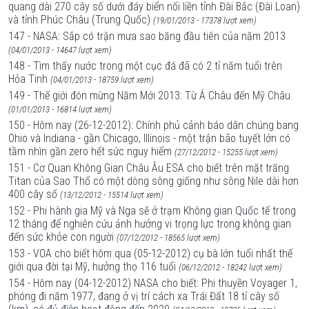
quang dài 270 cây số dưới đáy biển nối liền tỉnh Đài Bắc (Đài Loan)
và tỉnh Phúc Châu (Trung Quốc)
(19/01/2013 - 17378 lượt xem)
147 - NASA: Sắp có trận mưa sao băng đầu tiên của năm 2013
(04/01/2013 - 14647 lượt xem)
148 - Tìm thấy nước trong một cục đá đã có 2 tỉ năm tuổi trên
Hỏa Tinh
(04/01/2013 - 18759 lượt xem)
149 - Thế giới đón mừng Năm Mới 2013: Từ Á Châu đến Mỹ Châu
(01/01/2013 - 16814 lượt xem)
150 - Hôm nay (26-12-2012): Chính phủ cảnh báo dân chúng bang
Ohio và Indiana - gần Chicago, Illinois - một trận bão tuyết lớn có
tầm nhìn gần zero hết sức nguy hiểm
(27/12/2012 - 15255 lượt xem)
151 - Cơ Quan Không Gian Châu Âu ESA cho biết trên mặt trăng
Titan của Sao Thổ có một dòng sông giống như sông Nile dài hơn
400 cây số
(13/12/2012 - 15514 lượt xem)
152 - Phi hành gia Mỹ và Nga sẽ ở trạm Không gian Quốc tế trong
12 tháng để nghiên cứu ảnh hưởng vi trọng lực trong không gian
đến sức khỏe con người
(07/12/2012 - 18565 lượt xem)
153 - VOA cho biết hôm qua (05-12-2012) cụ bà lớn tuổi nhất thế
giới qua đời tại Mỹ, hưởng thọ 116 tuổi
(06/12/2012 - 18242 lượt xem)
154 - Hôm nay (04-12-2012) NASA cho biết: Phi thuyền Voyager 1,
phóng đi năm 1977, đang ở vị trí cách xa Trái Đất 18 tỉ cây số