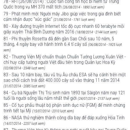
78 - RFI (26/08/2014) : Cuộc tấn công tin học bí hiểm từ Trung
Quốc trong vụ MH 370 mất tích
(26/08/2014 - 1890 lượt xem)
79 - Phát minh mới: Người máy Jibo giúp việc trong gia đình biết
cảm nhận được "xúc giác"
(21/08/2014 - 1761 lượt xem)
80 - Xây đường truyền Internet tốc độ cực nhanh 60 terabyte mỗi
giây xuyên Thái Bình Dương năm 2016
(18/08/2014 - 2144 lượt xem)
81 - Phi thuyền Rosetta đã đến gần Sao Chổi sau 10 năm, 5
tháng, 4 ngày bay với hành trình 6.4 tỉ cây số
(06/08/2014 - 1925 lượt
xem)
82 - Thượng Viện Mỹ chuẩn thuận Chuẩn Tướng Lương Xuân Việt -
chỉ huy cấp tướng người Việt đầu tiên trong Quân lực Hoa Kỳ
(02/08/2014 - 2348 lượt xem)
83 - Sau 10 năm bay, tàu vũ trụ Âu châu ESA sẽ hạ cánh trên một
sao chổi cách trái đất 400.000 cây số vào tháng 11 năm 2014
(31/07/2014 - 2085 lượt xem)
84 - Cụ bà Nguyễn Thị Trù sinh năm 1893 tại Sàigòn năm nay 121
tuổi là người sống lâu năm nhất thế giới
(24/07/2014 - 2137 lượt xem)
85 - Cổ tục phẫu thuật bộ phận sinh dục nữ (FGM) để minh chứng
trinh tiết tại Mỹ
(15/07/2014 - 2310 lượt xem)
86 - NASA thử nghiệm thành công dĩa bay để đáp xuống Hỏa Tinh
(14/07/2014 - 2257 lượt xem)