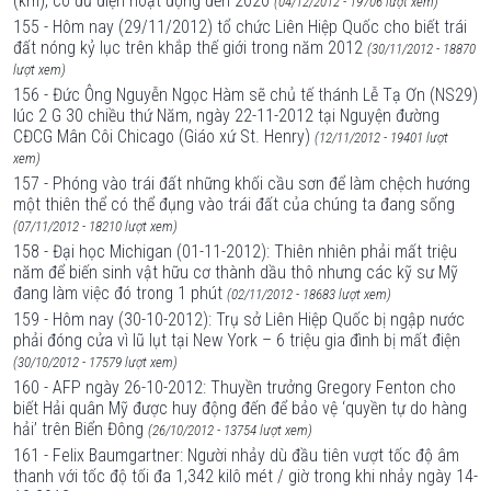
(km), có đủ điện hoạt động đến 2020
(04/12/2012 - 19706 lượt xem)
155 - Hôm nay (29/11/2012) tổ chức Liên Hiệp Quốc cho biết trái
đất nóng kỷ lục trên khắp thế giới trong năm 2012
(30/11/2012 - 18870
lượt xem)
156 - Đức Ông Nguyễn Ngọc Hàm sẽ chủ tế thánh Lễ Tạ Ơn (NS29)
lúc 2 G 30 chiều thứ Năm, ngày 22-11-2012 tại Nguyện đường
CĐCG Mân Côi Chicago (Giáo xứ St. Henry)
(12/11/2012 - 19401 lượt
xem)
157 - Phóng vào trái đất những khối cầu sơn để làm chệch hướng
một thiên thể có thể đụng vào trái đất của chúng ta đang sống
(07/11/2012 - 18210 lượt xem)
158 - Đại học Michigan (01-11-2012): Thiên nhiên phải mất triệu
năm để biến sinh vật hữu cơ thành dầu thô nhưng các kỹ sư Mỹ
đang làm việc đó trong 1 phút
(02/11/2012 - 18683 lượt xem)
159 - Hôm nay (30-10-2012): Trụ sở Liên Hiệp Quốc bị ngập nước
phải đóng cửa vì lũ lụt tại New York – 6 triệu gia đình bị mất điện
(30/10/2012 - 17579 lượt xem)
160 - AFP ngày 26-10-2012: Thuyền trưởng Gregory Fenton cho
biết Hải quân Mỹ được huy động đến để bảo vệ ‘quyền tự do hàng
hải’ trên Biển Đông
(26/10/2012 - 13754 lượt xem)
161 - Felix Baumgartner: Người nhảy dù đầu tiên vượt tốc độ âm
thanh với tốc độ tối đa 1,342 kilô mét / giờ trong khi nhảy ngày 14-