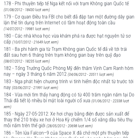
178 - Phi thuyền tiếp tế Nga kết nối với trạm Không gian Quốc tế
(01/08/2012 - 18430 lượt xem)
179 - Cơ quan Điều tra FBI cho biết đã đập tan một đường dây gian
lận thẻ tín dụng trên Internet có tầm hoạt động toàn cầu
(14/07/2012 - 19981 lượt xem)
180 - Các nhà khoa học vừa khám phá ra được hạt nguyên tử sơ
cấp
(10/07/2012 - 21649 lượt xem)
181 - Ba phi hành gia từ Trạm Không gian Quốc tế đã về tới trái
đất sau hơn 6 tháng trên trạm không gian bay trên quỹ đạo
(08/07/2012 - 18235 lượt xem)
182 - Tổng Trưởng Quốc Phòng Mỹ đến thăm Vịnh Cam Ranh hôm
nay – ngày 3 tháng 6 năm 2012
(04/06/2012 - 20511 lượt xem)
183 - Nga phát hiện chương trình vi tính hiểm độc nhất từ trước tới
nay
(03/06/2012 - 21991 lượt xem)
184 - Vừa mới tìm thấy hang động có từ 400 trăm ngàn năm tại Do
Thái đã tiết lộ nhiều bí mật loài người cổ xưa
(01/06/2012 - 22338 lượt
xem)
185 - Ngày 27-05-2012: Xe hơi chạy bằng điện được sản xuất để
thay thế 210 triệu xe hơi ở Hoa Kỳ chiếm 1/4 số xăng dầu tiêu thụ
mỗi năm trên thế giới
(28/05/2012 - 20698 lượt xem)
186 - Tên lửa Falcon–9 của Space X đã chở một phi thuyền tiếp