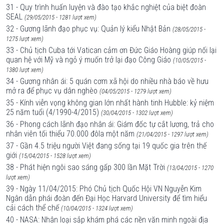
31 - Quy trình huấn luyện và đào tạo khắc nghiệt của biệt đoàn
SEAL
(29/05/2015 - 1281 lượt xem)
32 - Gương lãnh đạo phục vụ: Quản lý kiểu Nhật Bản
(28/05/2015 -
1275 lượt xem)
33 - Chủ tịch Cuba tới Vatican cảm ơn Đức Giáo Hoàng giúp nối lại
quan hệ với Mỹ và ngỏ ý muốn trở lại đạo Công Giáo
(10/05/2015 -
1380 lượt xem)
34 - Gương nhân ái: 5 quán cơm xã hội do nhiều nhà báo về hưu
mở ra để phục vụ dân nghèo
(04/05/2015 - 1279 lượt xem)
35 - Kính viễn vọng không gian lớn nhất hành tinh Hubble: kỷ niệm
25 năm tuổi (4/1990-4/2015)
(30/04/2015 - 1302 lượt xem)
36 - Phong cách lãnh đạo nhân ái: Giám đốc tự cắt lương, trả cho
nhân viên tối thiểu 70.000 đôla một năm
(21/04/2015 - 1297 lượt xem)
37 - Gần 4.5 triệu người Việt đang sống tại 19 quốc gia trên thế
giới
(15/04/2015 - 1528 lượt xem)
38 - Phát hiện ngôi sao sáng gấp 300 lần Mặt Trời
(13/04/2015 - 1270
lượt xem)
39 - Ngày 11/04/2015: Phó Chủ tịch Quốc Hội VN Nguyễn Kim
Ngân dẫn phái đoàn đến Đại Học Harvard University để tìm hiểu
cải cách thể chế
(10/04/2015 - 1324 lượt xem)
40 - NASA: Nhân loại sắp khám phá các nền văn minh ngoài địa