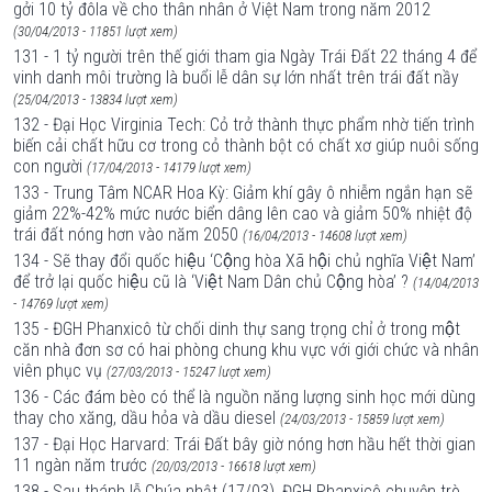
gởi 10 tỷ đôla về cho thân nhân ở Việt Nam trong năm 2012
(30/04/2013 - 11851 lượt xem)
131 - 1 tỷ người trên thế giới tham gia Ngày Trái Ðất 22 tháng 4 để
vinh danh môi trường là buổi lễ dân sự lớn nhất trên trái đất nầy
(25/04/2013 - 13834 lượt xem)
132 - Đại Học Virginia Tech: Cỏ trở thành thực phẩm nhờ tiến trình
biến cải chất hữu cơ trong cỏ thành bột có chất xơ giúp nuôi sống
con người
(17/04/2013 - 14179 lượt xem)
133 - Trung Tâm NCAR Hoa Kỳ: Giảm khí gây ô nhiễm ngắn hạn sẽ
giảm 22%-42% mức nước biển dâng lên cao và giảm 50% nhiệt độ
trái đất nóng hơn vào năm 2050
(16/04/2013 - 14608 lượt xem)
134 - Sẽ thay đổi quốc hiệu ‘Cộng hòa Xã hội chủ nghĩa Việt Nam’
để trở lại quốc hiệu cũ là ‘Việt Nam Dân chủ Cộng hòa’ ?
(14/04/2013
- 14769 lượt xem)
135 - ĐGH Phanxicô từ chối dinh thự sang trọng chỉ ở trong một
căn nhà đơn sơ có hai phòng chung khu vực với giới chức và nhân
viên phục vụ
(27/03/2013 - 15247 lượt xem)
136 - Các đám bèo có thể là nguồn năng lượng sinh học mới dùng
thay cho xăng, dầu hỏa và dầu diesel
(24/03/2013 - 15859 lượt xem)
137 - Đại Học Harvard: Trái Đất bây giờ nóng hơn hầu hết thời gian
11 ngàn năm trước
(20/03/2013 - 16618 lượt xem)
138 - Sau thánh lễ Chúa nhật (17/03), ĐGH Phanxicô chuyện trò