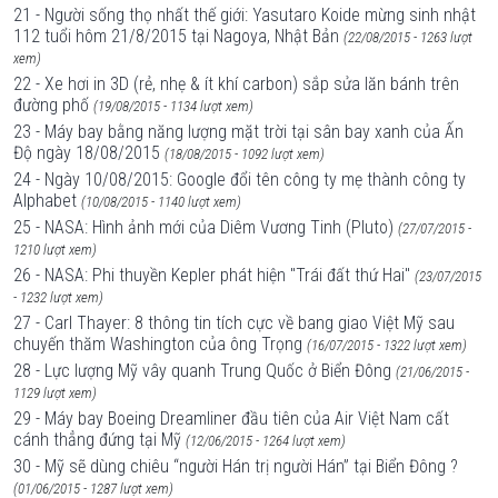
21 - Người sống thọ nhất thế giới: Yasutaro Koide mừng sinh nhật
112 tuổi hôm 21/8/2015 tại Nagoya, Nhật Bản
(22/08/2015 - 1263 lượt
xem)
22 - Xe hơi in 3D (rẻ, nhẹ & ít khí carbon) sắp sửa lăn bánh trên
đường phố
(19/08/2015 - 1134 lượt xem)
23 - Máy bay bằng năng lượng mặt trời tại sân bay xanh của Ấn
Độ ngày 18/08/2015
(18/08/2015 - 1092 lượt xem)
24 - Ngày 10/08/2015: Google đổi tên công ty mẹ thành công ty
Alphabet
(10/08/2015 - 1140 lượt xem)
25 - NASA: Hình ảnh mới của Diêm Vương Tinh (Pluto)
(27/07/2015 -
1210 lượt xem)
26 - NASA: Phi thuyền Kepler phát hiện "Trái đất thứ Hai"
(23/07/2015
- 1232 lượt xem)
27 - Carl Thayer: 8 thông tin tích cực về bang giao Việt Mỹ sau
chuyến thăm Washington của ông Trọng
(16/07/2015 - 1322 lượt xem)
28 - Lực lượng Mỹ vây quanh Trung Quốc ở Biển Đông
(21/06/2015 -
1129 lượt xem)
29 - Máy bay Boeing Dreamliner đầu tiên của Air Việt Nam cất
cánh thẳng đứng tại Mỹ
(12/06/2015 - 1264 lượt xem)
30 - Mỹ sẽ dùng chiêu “người Hán trị người Hán” tại Biển Đông ?
(01/06/2015 - 1287 lượt xem)