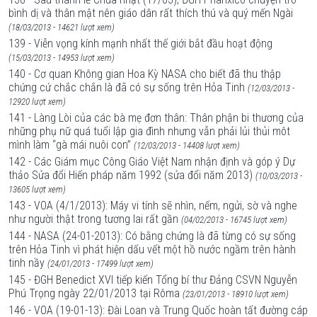
bình dị và thân mật nên giáo dân rất thích thú và quý mến Ngài
(18/03/2013 - 14621 lượt xem)
139 - Viễn vọng kính mạnh nhất thế giới bắt đầu hoạt động
(15/03/2013 - 14953 lượt xem)
140 - Cơ quan Không gian Hoa Kỳ NASA cho biết đã thu thập
chứng cứ chắc chắn là đã có sự sống trên Hỏa Tinh
(12/03/2013 -
12920 lượt xem)
141 - Làng Lòi của các bà mẹ đơn thân: Thân phận bi thương của
những phụ nữ quá tuổi lập gia đình nhưng vẫn phải lủi thủi môt
mình làm “gà mái nuôi con”
(12/03/2013 - 14408 lượt xem)
142 - Các Giám mục Công Giáo Việt Nam nhận định và góp ý Dự
thảo Sửa đổi Hiến pháp năm 1992 (sửa đổi năm 2013)
(10/03/2013 -
13605 lượt xem)
143 - VOA (4/1/2013): Máy vi tính sẽ nhìn, nếm, ngửi, sờ và nghe
như người thật trong tương lai rất gần
(04/02/2013 - 16745 lượt xem)
144 - NASA (24-01-2013): Có bằng chứng là đã từng có sự sống
trên Hỏa Tinh vì phát hiện dấu vết một hồ nước ngầm trên hành
tinh nầy
(24/01/2013 - 17499 lượt xem)
145 - ĐGH Benedict XVI tiếp kiến Tổng bí thư Đảng CSVN Nguyễn
Phú Trọng ngày 22/01/2013 tại Rôma
(23/01/2013 - 18910 lượt xem)
146 - VOA (19-01-13): Đài Loan và Trung Quốc hoàn tất đường cáp