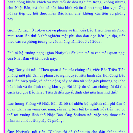
hành động khiêu khích và một mối đe dọa nghiêm trọng, không những
cho Nhật Bản, mà cho cả nền hòa bình và ổn định trong khu vực. Ông
nói sẽ tiếp tục hối thúc miền Bắc kiềm chế, không xúc tiến vụ phóng
này.
Giới hữu trách ở
Tokyo
coi vụ phóng vệ tinh của Bắc Triều Tiên như một
mưu toan lần thứ 3 thử nghiệm một phi đạn đạn đạo liên lục địa, tiếp
theo các vụ phóng tương tự vào những năm 2006 và 2009.
Phú tá bộ trưởng ngoại giao Noriyuki Shikata mô tả các mối quan ngại
của Nhật Bản về kế hoạch này.
Ông Noriyuki nói: “Theo quan điểm của chúng tôi, việc Bắc Triều Tiên
phóng một phi đạn vi phạm các nghị quyết hiện hành của Hội đồng Bảo
an Liên hiệp quốc, và hành động này sẽ đưa tới việc gây phương hại cho
hòa bình và ổn định trong khu vực. Đó là lý do vì sao chúng tôi đã tìm
cách kêu gọi Bắc Triều Tiên đi đến quyết định chớ nên làm như thế.”
Lực lượng Phòng vệ Nhật Bản đã bố trí nhiều bộ nghênh cản phi đạn ở
quận
Okinawa
vùng cực nam, sẵn sàng bắn bất kỳ mảnh hỏa tiễn nào có
thể rơi xuống lãnh thổ Nhật Bản. Ông Shikata nói việc này được tiến
hành như một biện pháp đề phòng.
Ông Noriyuki nói tiếp: “Chúng tôi đã thông tin cho dân chúng rằng