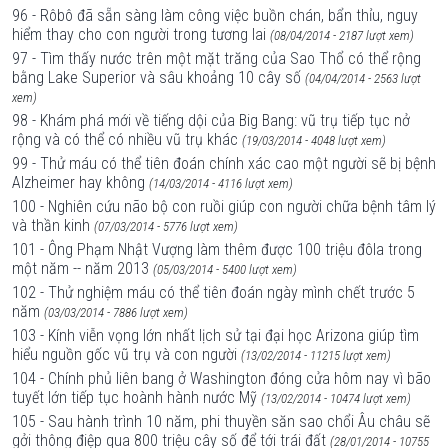
96 - Rôbô đã sẵn sàng làm công việc buồn chán, bẩn thỉu, nguy
hiểm thay cho con người trong tương lai
(08/04/2014 - 2187 lượt xem)
97 - Tìm thấy nước trên một mặt trăng của Sao Thổ có thể rộng
bằng Lake Superior và sâu khoảng 10 cây số
(04/04/2014 - 2563 lượt
xem)
98 - Khám phá mới về tiếng dội của Big Bang: vũ trụ tiếp tục nở
rộng và có thể có nhiều vũ trụ khác
(19/03/2014 - 4048 lượt xem)
99 - Thử máu có thể tiên đoán chính xác cao một người sẽ bị bệnh
Alzheimer hay không
(14/03/2014 - 4116 lượt xem)
100 - Nghiên cứu não bộ con ruồi giúp con người chữa bệnh tâm lý
và thần kinh
(07/03/2014 - 5776 lượt xem)
101 - Ông Phạm Nhật Vượng làm thêm được 100 triệu đôla trong
một năm -- năm 2013
(05/03/2014 - 5400 lượt xem)
102 - Thử nghiệm máu có thể tiên đoán ngày mình chết trước 5
năm
(03/03/2014 - 7886 lượt xem)
103 - Kính viễn vọng lớn nhất lịch sử tại đại học Arizona giúp tìm
hiểu nguồn gốc vũ trụ và con người
(13/02/2014 - 11215 lượt xem)
104 - Chính phủ liên bang ở Washington đóng cửa hôm nay vì bão
tuyết lớn tiếp tục hoành hành nước Mỹ
(13/02/2014 - 10474 lượt xem)
105 - Sau hành trình 10 năm, phi thuyền săn sao chổi Âu châu sẽ
gởi thông điệp qua 800 triệu cây số để tới trái đất
(28/01/2014 - 10755