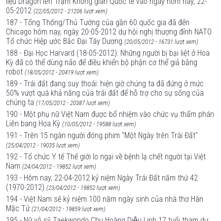
liệu Dragon lên Trạm Không gian Quốc tế vào ngày hôm nay, 22-
05-2012
(22/05/2012 - 21206 lượt xem)
187 - Tổng Thống/Thủ Tướng của gần 60 quốc gia đã đến
Chicago hôm nay, ngày 20-05-2012 dự hội nghị thượng đỉnh NATO
Tổ chức Hiệp ước Bắc Đại Tây Dương
(20/05/2012 - 16731 lượt xem)
188 - Đại Học Harvard (18-05-2012): Những người bị bại liệt ở Hoa
Kỳ đã có thể dùng não để điều khiển bộ phận cơ thể giả bằng
robot
(18/05/2012 - 20419 lượt xem)
189 - Trái đất đang suy thoái: hiện giờ chúng ta đã đứng ở mức
50% vượt quá khả năng của trái đất để hỗ trợ cho sự sống của
chúng ta
(17/05/2012 - 20387 lượt xem)
190 - Một phụ nữ Việt Nam được bổ nhiệm vào chức vụ thẩm phán
Liên bang Hoa Kỳ
(10/05/2012 - 19588 lượt xem)
191 - Trên 15 ngàn người đóng phim "Một Ngày trên Trái Đất"
(25/04/2012 - 19035 lượt xem)
192 - Tổ chức Y tế Thế giới lo ngại về bệnh lạ chết người tại Việt
Nam
(24/04/2012 - 19852 lượt xem)
193 - Hôm nay, 22-04-2012 kỷ niệm Ngày Trái Đất năm thứ 42
(1970-2012)
(23/04/2012 - 19852 lượt xem)
194 - Việt Nam sẽ kỷ niệm 100 năm ngày sinh của nhà thơ Hàn
Mặc Tử
(21/04/2012 - 19859 lượt xem)
195 - Nữ võ sỹ Taekwondo Chu Hoàng Diệu Linh 17 tuổi tham dự