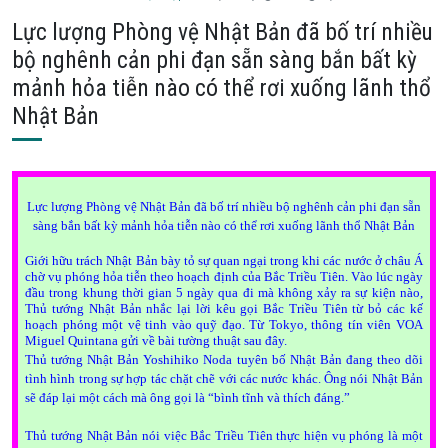
Lực lượng Phòng vệ Nhật Bản đã bố trí nhiều
bộ nghênh cản phi đạn sẵn sàng bắn bất kỳ
mảnh hỏa tiễn nào có thể rơi xuống lãnh thổ
Nhật Bản
Lực lượng Phòng vệ Nhật Bản đã bố trí nhiều bộ nghênh cản phi đạn sẵn
sàng bắn bất kỳ mảnh hỏa tiễn nào có thể rơi xuống lãnh thổ Nhật Bản
Giới hữu trách Nhật Bản bày tỏ sự quan ngại trong khi các nước ở châu Á
chờ vụ phóng hỏa tiễn theo hoạch định của Bắc Triều Tiên. Vào lúc ngày
đầu trong khung thời gian 5 ngày qua đi mà không xảy ra sự kiện nào,
Thủ tướng Nhật Bản nhắc lại lời kêu gọi Bắc Triều Tiên từ bỏ các kế
hoạch phóng một vệ tinh vào quỹ đạo. Từ Tokyo, thông tín viên VOA
Miguel Quintana gửi về bài tường thuật sau đây.
Thủ tướng Nhật Bản Yoshihiko Noda tuyên bố Nhật Bản đang theo dõi
tình hình trong sự hợp tác chặt chẽ với các nước khác. Ông nói Nhật Bản
sẽ đáp lại một cách mà ông gọi là “bình tĩnh và thích đáng.”
Thủ tướng Nhật Bản nói việc Bắc Triều Tiên thực hiện vụ phóng là một