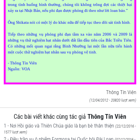
trong tình huống bình thường, chúng tôi không trông đợi các thiệt hại
xảy ra tại Nhật Bản, nếu phi đạn được phóng đi theo như lời loan báo.”
Ông Shikata nói có một lý do khác nữa để tiếp tục theo dõi sát tình hình.
Tiếp theo những vụ phóng phi đạn tầm xa vào năm 2006 và 2009 là
những vụ thử nghiệm hạt nhân dưới đất lần đầu tiên của Bắc Triều Tiên.
Có những mối quan ngại rằng Bình Nhưỡng lại một lần nữa tiến hành
một cuộc thử nghiệm hạt nhân sau vụ phóng vệ tinh.
- Thông Tín Viên
Nguồn: VOA
Thông Tín Viên
(12/04/2012 - 20820 lượt xem)
Các bài viết khác cùng tác giả
Thông Tín Viên
1 - Nơi Hồi giáo và Thiên Chúa giáo là bạn bè thân thiện
(22/12/2016 -
1577 lượt xem)
2 - Điều trần vụ ô nhiễm Formosa tại Quốc hội Đài Loan
(07/12/2016 -