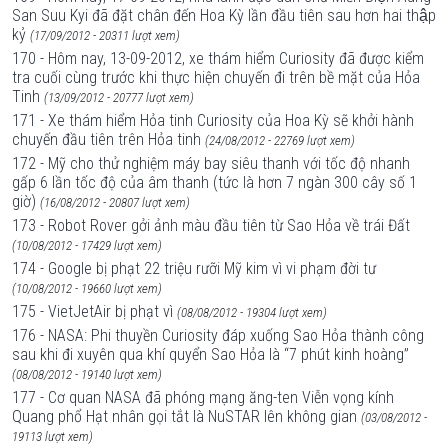
San Suu Kyi đã đặt chân đến Hoa Kỳ lần đầu tiên sau hơn hai thập
kỷ
(17/09/2012 - 20311 lượt xem)
170 - Hôm nay, 13-09-2012, xe thám hiểm Curiosity đã được kiểm
tra cuối cùng trước khi thực hiện chuyến đi trên bề mặt của Hỏa
Tinh
(13/09/2012 - 20777 lượt xem)
171 - Xe thám hiểm Hỏa tinh Curiosity của Hoa Kỳ sẽ khởi hành
chuyến đầu tiên trên Hỏa tinh
(24/08/2012 - 22769 lượt xem)
172 - Mỹ cho thử nghiệm máy bay siêu thanh với tốc độ nhanh
gấp 6 lần tốc độ của âm thanh (tức là hơn 7 ngàn 300 cây số 1
giờ)
(16/08/2012 - 20807 lượt xem)
173 - Robot Rover gởi ảnh màu đầu tiên từ Sao Hỏa về trái Đất
(10/08/2012 - 17429 lượt xem)
174 - Google bị phạt 22 triệu rưỡi Mỹ kim vì vi phạm đời tư
(10/08/2012 - 19660 lượt xem)
175 - VietJetAir bị phạt vì
(08/08/2012 - 19304 lượt xem)
176 - NASA: Phi thuyền Curiosity đáp xuống Sao Hỏa thành công
sau khi đi xuyên qua khí quyển Sao Hỏa là “7 phút kinh hoàng”
(08/08/2012 - 19140 lượt xem)
177 - Cơ quan NASA đã phóng mạng ăng-ten Viễn vọng kính
Quang phổ Hạt nhân gọi tắt là NuSTAR lên không gian
(03/08/2012 -
19113 lượt xem)