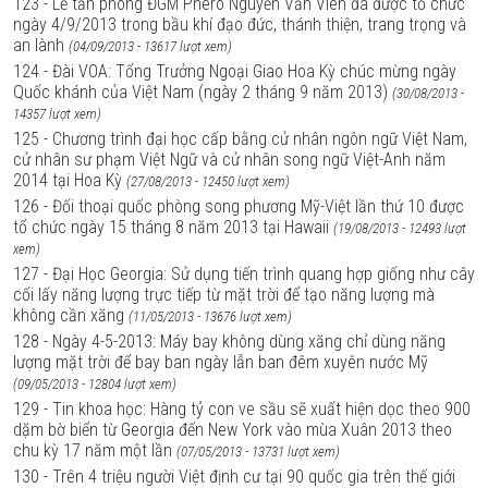
123 - Lễ tấn phong ĐGM Phêrô Nguyễn Văn Viên đã được tổ chức
ngày 4/9/2013 trong bầu khí đạo đức, thánh thiện, trang trọng và
an lành
(04/09/2013 - 13617 lượt xem)
124 - Đài VOA: Tổng Trưởng Ngoại Giao Hoa Kỳ chúc mừng ngày
Quốc khánh của Việt Nam (ngày 2 tháng 9 năm 2013)
(30/08/2013 -
14357 lượt xem)
125 - Chương trình đại học cấp bằng cử nhân ngôn ngữ Việt Nam,
cử nhân sư phạm Việt Ngữ và cử nhân song ngữ Việt-Anh năm
2014 tại Hoa Kỳ
(27/08/2013 - 12450 lượt xem)
126 - Đối thoại quốc phòng song phương Mỹ-Việt lần thứ 10 được
tổ chức ngày 15 tháng 8 năm 2013 tại Hawaii
(19/08/2013 - 12493 lượt
xem)
127 - Đại Học Georgia: Sử dụng tiến trình quang hợp giống như cây
cối lấy năng lượng trực tiếp từ mặt trời để tạo năng lượng mà
không cần xăng
(11/05/2013 - 13676 lượt xem)
128 - Ngày 4-5-2013: Máy bay không dùng xăng chỉ dùng năng
lượng mặt trời để bay ban ngày lẫn ban đêm xuyên nước Mỹ
(09/05/2013 - 12804 lượt xem)
129 - Tin khoa học: Hàng tỷ con ve sầu sẽ xuất hiện dọc theo 900
dặm bờ biển từ Georgia đến New York vào mùa Xuân 2013 theo
chu kỳ 17 năm một lần
(07/05/2013 - 13731 lượt xem)
130 - Trên 4 triệu người Việt định cư tại 90 quốc gia trên thế giới