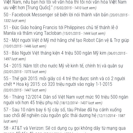
Việt Nam, nếu bạn hỏi tôi về văn hóa thì tôi nói văn hóa Việt Nam
ưu việt hơn [Trung Quốc]."
(15/02/2015 - 1410 lượt xem)
50 - Facebook Messenger sẽ biến lời nói thành văn bản
(20/01/2015 -
1332 lượt xem)
51 - Đức Giáo hoàng Francis tới Philippines chủ tế thánh lễ ở
Manila và thăm vùng Tacloban
(15/01/2015 - 1444 lượt xem)
52 - Một người Việt ở Mỹ mở hãng chế tạo Robot Cận vệ & Trợ giúp
(10/01/2015 - 1446 lượt xem)
53 - Báo Người Việt tháng kiện 4 triệu 500 ngàn Mỹ kim
(06/01/2015 -
1497 lượt xem)
54 - 2015: Năm tốt cho nước Mỹ về kinh tế, chính trị và quân sự
(02/01/2015 - 1375 lượt xem)
55 - Thế giới 2015: mỗi giây có 4 trẻ thơ được sinh và có 2 người
chết * Hoa kỳ 2015: có 320 triệu người vào ngày 1-1-2015
(02/01/2015 - 1447 lượt xem)
56 - Tháng 12/2014: Dân số Việt Nam vượt mức 90 triệu 500 ngàn
người với hơn 45 triệu phụ nữ
(18/12/2014 - 1437 lượt xem)
57 - Sau 10 năm bay 6 tỷ cây số, tàu Philae đã hạ cánh xuống
sao chổi để nghiên cứu nguồn gốc thái dương hệ
(12/11/2014 - 1587
lượt xem)
58 - AT&T và Verizon: Sẽ có dụng cụ gọi không dây từ mạng qua