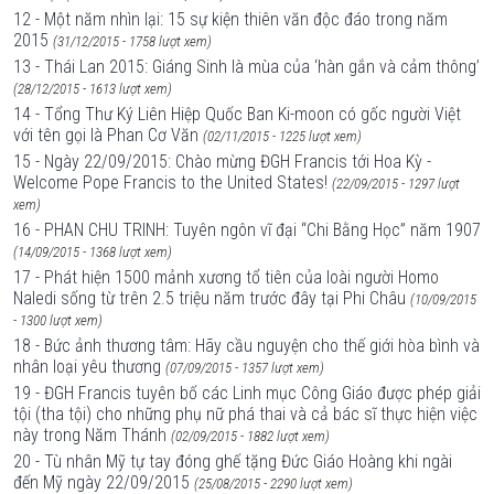
12 - Một năm nhìn lại: 15 sự kiện thiên văn độc đáo trong năm
2015
(31/12/2015 - 1758 lượt xem)
13 - Thái Lan 2015: Giáng Sinh là mùa của ‘hàn gắn và cảm thông’
(28/12/2015 - 1613 lượt xem)
14 - Tổng Thư Ký Liên Hiệp Quốc Ban Ki-moon có gốc người Việt
với tên gọi là Phan Cơ Văn
(02/11/2015 - 1225 lượt xem)
15 - Ngày 22/09/2015: Chào mừng ĐGH Francis tới Hoa Kỳ -
Welcome Pope Francis to the United States!
(22/09/2015 - 1297 lượt
xem)
16 - PHAN CHU TRINH: Tuyên ngôn vĩ đại “Chi Bằng Học” năm 1907
(14/09/2015 - 1368 lượt xem)
17 - Phát hiện 1500 mảnh xương tổ tiên của loài người Homo
Naledi sống từ trên 2.5 triệu năm trước đây tại Phi Châu
(10/09/2015
- 1300 lượt xem)
18 - Bức ảnh thương tâm: Hãy cầu nguyện cho thế giới hòa bình và
nhân loại yêu thương
(07/09/2015 - 1357 lượt xem)
19 - ĐGH Francis tuyên bố các Linh mục Công Giáo được phép giải
tội (tha tội) cho những phụ nữ phá thai và cả bác sĩ thực hiện việc
này trong Năm Thánh
(02/09/2015 - 1882 lượt xem)
20 - Tù nhân Mỹ tự tay đóng ghế tặng Đức Giáo Hoàng khi ngài
đến Mỹ ngày 22/09/2015
(25/08/2015 - 2290 lượt xem)