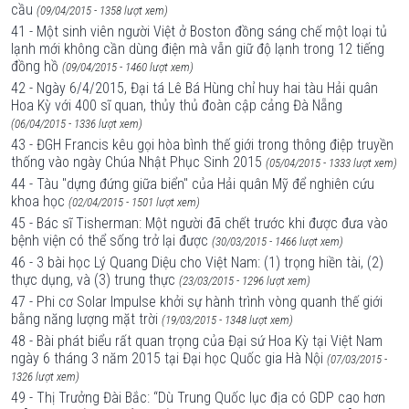
cầu
(09/04/2015 - 1358 lượt xem)
41 - Một sinh viên người Việt ở Boston đồng sáng chế một loại tủ
lạnh mới không cần dùng điện mà vẫn giữ độ lạnh trong 12 tiếng
đồng hồ
(09/04/2015 - 1460 lượt xem)
42 - Ngày 6/4/2015, Đại tá Lê Bá Hùng chỉ huy hai tàu Hải quân
Hoa Kỳ với 400 sĩ quan, thủy thủ đoàn cập cảng Đà Nẵng
(06/04/2015 - 1336 lượt xem)
43 - ĐGH Francis kêu gọi hòa bình thế giới trong thông điệp truyền
thống vào ngày Chúa Nhật Phục Sinh 2015
(05/04/2015 - 1333 lượt xem)
44 - Tàu "dựng đứng giữa biển" của Hải quân Mỹ để nghiên cứu
khoa học
(02/04/2015 - 1501 lượt xem)
45 - Bác sĩ Tisherman: Một người đã chết trước khi được đưa vào
bệnh viện có thể sống trở lại được
(30/03/2015 - 1466 lượt xem)
46 - 3 bài học Lý Quang Diệu cho Việt Nam: (1) trọng hiền tài, (2)
thực dụng, và (3) trung thực
(23/03/2015 - 1296 lượt xem)
47 - Phi cơ Solar Impulse khởi sự hành trình vòng quanh thế giới
bằng năng lượng mặt trời
(19/03/2015 - 1348 lượt xem)
48 - Bài phát biểu rất quan trọng của Đại sứ Hoa Kỳ tại Việt Nam
ngày 6 tháng 3 năm 2015 tại Đại học Quốc gia Hà Nội
(07/03/2015 -
1326 lượt xem)
49 - Thị Trưởng Đài Bắc: “Dù Trung Quốc lục địa có GDP cao hơn