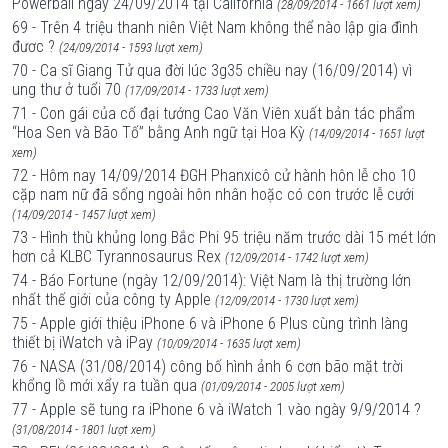
Powerball ngày 24/09/2014 tại California
(28/09/2014 - 1661 lượt xem)
69 - Trên 4 triệu thanh niên Việt Nam không thể nào lập gia đình
đươc ?
(24/09/2014 - 1593 lượt xem)
70 - Ca sĩ Giang Tử qua đời lúc 3g35 chiều nay (16/09/2014) vì
ung thư ở tuổi 70
(17/09/2014 - 1733 lượt xem)
71 - Con gái của cố đại tướng Cao Văn Viên xuất bản tác phẩm
“Hoa Sen và Bão Tố” bằng Anh ngữ tại Hoa Kỳ
(14/09/2014 - 1651 lượt
xem)
72 - Hôm nay 14/09/2014 ĐGH Phanxicô cử hành hôn lễ cho 10
cặp nam nữ đã sống ngoài hôn nhân hoặc có con trước lễ cưới
(14/09/2014 - 1457 lượt xem)
73 - Hình thù khủng long Bắc Phi 95 triệu năm trước dài 15 mét lớn
hơn cả KLBC Tyrannosaurus Rex
(12/09/2014 - 1742 lượt xem)
74 - Báo Fortune (ngày 12/09/2014): Việt Nam là thị trường lớn
nhất thế giới của công ty Apple
(12/09/2014 - 1730 lượt xem)
75 - Apple giới thiệu iPhone 6 và iPhone 6 Plus cùng trình làng
thiết bị iWatch và iPay
(10/09/2014 - 1635 lượt xem)
76 - NASA (31/08/2014) công bố hình ảnh 6 cơn bão mặt trời
khổng lồ mới xẩy ra tuần qua
(01/09/2014 - 2005 lượt xem)
77 - Apple sẽ tung ra iPhone 6 và iWatch 1 vào ngày 9/9/2014 ?
(31/08/2014 - 1801 lượt xem)