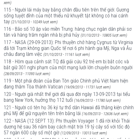
xem)
115 - Người lái máy bay bằng chân đầu tiên trên thế giới: Gương
sống tuyệt đỉnh của một thiếu nữ khuyết tật không có hai cánh
tay
(21/10/2013 - 10249 lượt xem)
116 - Bão số 10 ập vào miền Trung: hàng chục ngàn dân phải sơ
tán và hàng trăm ngàn nhà bị phá hủy
(01/10/2013 - 10805 lượt xem)
117 - NASA (29-09-2013): Phi thuyền chở hàng Cygnus từ Virginia
đã tới Trạm không gian Quốc tế nơi 6 phi hành gia Mỹ, Nga và Âu
châu đang làm việc
(01/10/2013 - 11161 lượt xem)
118 - Hôm qua cảnh sát TQ đã giải cứu 92 trẻ em bị bắt cóc và
bắt giữ 301 nghi phạm của một mạng lưới lớn chuyên buôn người
(28/09/2013 - 11093 lượt xem)
119 - Một phái đoàn của Ban Tôn giáo Chính phủ Việt Nam hiện
đang thăm Tòa thánh Vatican
(19/09/2013 - 11731 lượt xem)
120 - Người già nhất thế giới đã qua đời ngày 13-09-2013 tại tiểu
bang New York, hưởng thọ 112 tuổi
(16/09/2013 - 11780 lượt xem)
121 - Người có tên họ 36 ký tự thổ dân Hawaii đã thắng kiện chính
phủ Mỹ để giữ nguyên tên trên bằng lái
(16/09/2013 - 12636 lượt xem)
122 - NASA (12 SEPT 13): Phi thuyền Voyager 1 đã rời khỏi Thái
dương hệ sau 36 năm bay cách mặt trời 19 tỷ cây số với tốc độ
57 ngàn 600 cây số một giờ
(12/09/2013 - 13013 lượt xem)