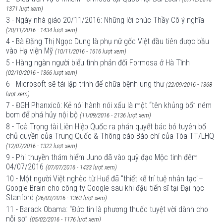
1371 lượt xem)
3 - Ngày nhà giáo 20/11/2016: Những lời chúc Thầy Cô ý nghĩa
(20/11/2016 - 1434 lượt xem)
4 - Bà Đặng Thị Ngọc Dung là phụ nữ gốc Việt đầu tiên được bầu
vào Hạ viện Mỹ
(10/11/2016 - 1616 lượt xem)
5 - Hàng ngàn người biểu tình phản đối Formosa ở Hà Tĩnh
(02/10/2016 - 1366 lượt xem)
6 - Microsoft sẽ tái lập trình để chữa bệnh ung thư
(22/09/2016 - 1368
lượt xem)
7 - ĐGH Phanxicô: Kẻ nói hành nói xấu là một “tên khủng bố” ném
bom để phá hủy nội bộ
(11/09/2016 - 2136 lượt xem)
8 - Toà Trọng tài Liên Hiệp Quốc ra phán quyết bác bỏ tuyên bố
chủ quyền của Trung Quốc & Thông cáo Báo chí của Tòa TT/LHQ
(12/07/2016 - 1322 lượt xem)
9 - Phi thuyền thám hiểm Juno đã vào quỹ đạo Mộc tinh đêm
04/07/2016
(07/07/2016 - 1433 lượt xem)
10 - Một người Việt nghèo từ Huế đã "thiết kế trí tuệ nhân tạo"–
Google Brain cho công ty Google sau khi đậu tiến sĩ tại Đại học
Stanford
(26/03/2016 - 1363 lượt xem)
11 - Barack Obama: “Đức tin là phương thuốc tuyệt vời dành cho
nỗi sợ”
(05/02/2016 - 1176 lượt xem)