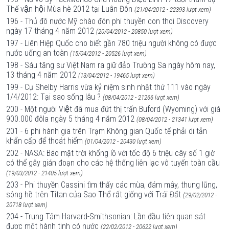
Thế vận hội Mùa hè 2012 tại Luân Đôn
(21/04/2012 - 22393 lượt xem)
196 - Thủ đô nước Mỹ chào đón phi thuyền con thoi Discovery
ngày 17 tháng 4 năm 2012
(20/04/2012 - 20850 lượt xem)
197 - Liên Hiệp Quốc cho biết gần 780 triệu người không có được
nước uống an toàn
(15/04/2012 - 20526 lượt xem)
198 - Sáu tăng sư Việt Nam ra giữ đảo Trường Sa ngày hôm nay,
13 tháng 4 năm 2012
(13/04/2012 - 19465 lượt xem)
199 - Cụ Shelby Harris vừa kỷ niệm sinh nhật thứ 111 vào ngày
1/4/2012: Tại sao sống lâu ?
(08/04/2012 - 21266 lượt xem)
200 - Một người Việt đã mua đứt thị trấn Buford (Wyoming) với giá
900.000 đôla ngày 5 tháng 4 năm 2012
(08/04/2012 - 21341 lượt xem)
201 - 6 phi hành gia trên Trạm Không gian Quốc tế phải di tản
khẩn cấp để thoát hiểm
(01/04/2012 - 20430 lượt xem)
202 - NASA: Bão mặt trời khổng lồ với tốc độ 6 triệu cây số 1 giờ
có thể gây gián đoạn cho các hệ thống liên lạc vô tuyến toàn cầu
(19/03/2012 - 21405 lượt xem)
203 - Phi thuyền Cassini tìm thấy các mùa, đám mây, thung lũng,
sông hồ trên Titan của Sao Thổ rất giống với Trái Đất
(29/02/2012 -
20718 lượt xem)
204 - Trung Tâm Harvard-Smithsonian: Lần đầu tiên quan sát
được một hành tinh có nước
(22/02/2012 - 20622 lượt xem)