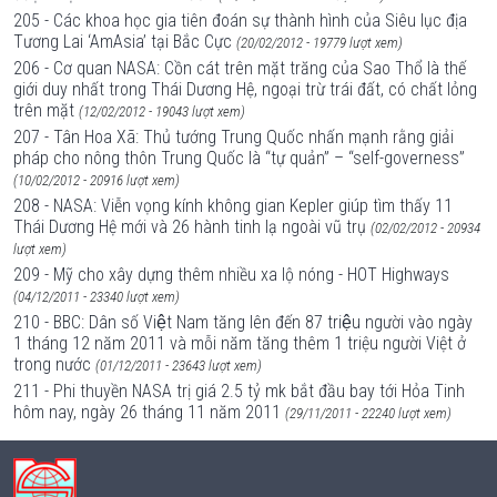
205 - Các khoa học gia tiên đoán sự thành hình của Siêu lục địa
Tương Lai ‘AmAsia’ tại Bắc Cực
(20/02/2012 - 19779 lượt xem)
206 - Cơ quan NASA: Cồn cát trên mặt trăng của Sao Thổ là thế
giới duy nhất trong Thái Dương Hệ, ngoại trừ trái đất, có chất lỏng
trên mặt
(12/02/2012 - 19043 lượt xem)
207 - Tân Hoa Xã: Thủ tướng Trung Quốc nhấn mạnh rằng giải
pháp cho nông thôn Trung Quốc là “tự quản” – “self-governess”
(10/02/2012 - 20916 lượt xem)
208 - NASA: Viễn vọng kính không gian Kepler giúp tìm thấy 11
Thái Dương Hệ mới và 26 hành tinh lạ ngoài vũ trụ
(02/02/2012 - 20934
lượt xem)
209 - Mỹ cho xây dựng thêm nhiều xa lộ nóng - HOT Highways
(04/12/2011 - 23340 lượt xem)
210 - BBC: Dân số Việt Nam tăng lên đến 87 triệu người vào ngày
1 tháng 12 năm 2011 và mỗi năm tăng thêm 1 triệu người Việt ở
trong nước
(01/12/2011 - 23643 lượt xem)
211 - Phi thuyền NASA trị giá 2.5 tỷ mk bắt đầu bay tới Hỏa Tinh
hôm nay, ngày 26 tháng 11 năm 2011
(29/11/2011 - 22240 lượt xem)