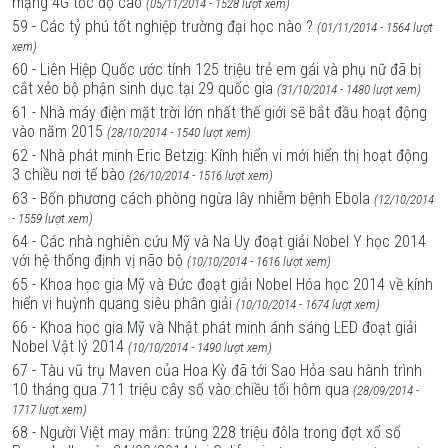
mạng 4G tốc độ cao
(05/11/2014 - 1528 lượt xem)
59 - Các tỷ phú tốt nghiệp trường đại học nào ?
(01/11/2014 - 1564 lượt
xem)
60 - Liên Hiệp Quốc ước tính 125 triệu trẻ em gái và phụ nữ đã bị
cắt xẻo bộ phận sinh dục tại 29 quốc gia
(31/10/2014 - 1480 lượt xem)
61 - Nhà máy điện mặt trời lớn nhất thế giới sẽ bắt đầu hoạt động
vào năm 2015
(28/10/2014 - 1540 lượt xem)
62 - Nhà phát minh Eric Betzig: Kính hiển vi mới hiển thị hoạt động
3 chiều nơi tế bào
(26/10/2014 - 1516 lượt xem)
63 - Bốn phương cách phòng ngừa lây nhiễm bệnh Ebola
(12/10/2014
- 1559 lượt xem)
64 - Các nhà nghiên cứu Mỹ và Na Uy đoạt giải Nobel Y học 2014
với hệ thống định vị não bộ
(10/10/2014 - 1616 lượt xem)
65 - Khoa học gia Mỹ và Đức đoạt giải Nobel Hóa học 2014 về kính
hiển vi huỳnh quang siêu phân giải
(10/10/2014 - 1674 lượt xem)
66 - Khoa học gia Mỹ và Nhật phát minh ánh sáng LED đoạt giải
Nobel Vật lý 2014
(10/10/2014 - 1490 lượt xem)
67 - Tàu vũ trụ Maven của Hoa Kỳ đã tới Sao Hỏa sau hành trình
10 tháng qua 711 triệu cây số vào chiều tối hôm qua
(28/09/2014 -
1717 lượt xem)
68 - Người Việt may mắn: trúng 228 triệu đôla trong đợt xổ số