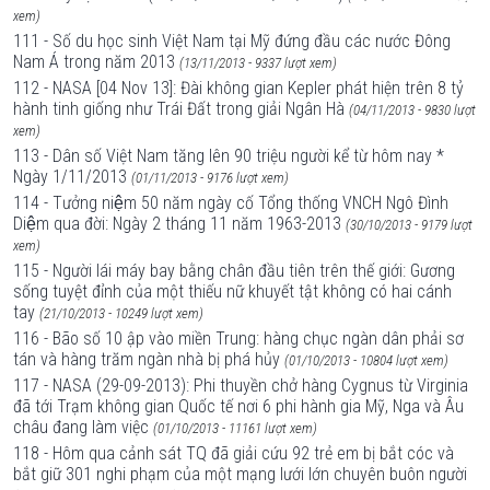
xem)
111 - Số du học sinh Việt Nam tại Mỹ đứng đầu các nước Đông
Nam Á trong năm 2013
(13/11/2013 - 9337 lượt xem)
112 - NASA [04 Nov 13]: Đài không gian Kepler phát hiện trên 8 tỷ
hành tinh giống như Trái Đất trong giải Ngân Hà
(04/11/2013 - 9830 lượt
xem)
113 - Dân số Việt Nam tăng lên 90 triệu người kể từ hôm nay *
Ngày 1/11/2013
(01/11/2013 - 9176 lượt xem)
114 - Tưởng niệm 50 năm ngày cố Tổng thống VNCH Ngô Đình
Diệm qua đời: Ngày 2 tháng 11 năm 1963-2013
(30/10/2013 - 9179 lượt
xem)
115 - Người lái máy bay bằng chân đầu tiên trên thế giới: Gương
sống tuyệt đỉnh của một thiếu nữ khuyết tật không có hai cánh
tay
(21/10/2013 - 10249 lượt xem)
116 - Bão số 10 ập vào miền Trung: hàng chục ngàn dân phải sơ
tán và hàng trăm ngàn nhà bị phá hủy
(01/10/2013 - 10804 lượt xem)
117 - NASA (29-09-2013): Phi thuyền chở hàng Cygnus từ Virginia
đã tới Trạm không gian Quốc tế nơi 6 phi hành gia Mỹ, Nga và Âu
châu đang làm việc
(01/10/2013 - 11161 lượt xem)
118 - Hôm qua cảnh sát TQ đã giải cứu 92 trẻ em bị bắt cóc và
bắt giữ 301 nghi phạm của một mạng lưới lớn chuyên buôn người