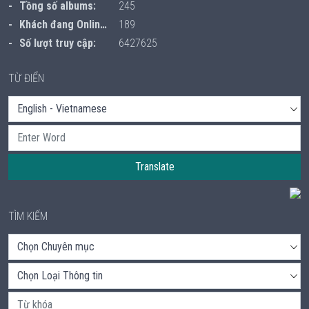
Tồng số albums:
245
Khách đang Online:
189
Số lượt truy cập:
6427625
TỪ ĐIỂN
Translate
TÌM KIẾM