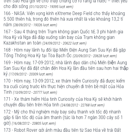
trên Sao Hỏa gởi về cho thấy chứng cớ rõ ràng là nước -- thiết yếu
cho đời sống
(01/10/2012 - 19395 lượt xem)
166 - NASA: Viễn vọng kính eXtreme Deep Field cho thấy khoảng
5.500 thiên hà, trong đó thiên hà xưa nhất là vào khoảng 13,2 tỉ
năm
(28/09/2012 - 19326 lượt xem)
167 - Sau 4 tháng trên Trạm không gian Quốc tế, 3 phi hành gia
Hoa Kỳ và Nga đã đáp xuống sân bay của Trạm không gian
Kazakhstan an toàn
(24/09/2012 - 20622 lượt xem)
168 - Hôm nay lãnh tụ đối lập Miến Điện Aung San Suu Kyi đã gặp
Tổng Thống Hoa Kỳ tại Tòa Bạch Ốc
(20/09/2012 - 20628 lượt xem)
169 - Hôm nay, 17-09-2012, nhà lãnh đạo dân chủ Miến Điện Aung
San Suu Kyi đã đặt chân đến Hoa Kỳ lần đầu tiên sau hơn hai thập
kỷ
(17/09/2012 - 20309 lượt xem)
170 - Hôm nay, 13-09-2012, xe thám hiểm Curiosity đã được kiểm
tra cuối cùng trước khi thực hiện chuyến đi trên bề mặt của Hỏa
Tinh
(13/09/2012 - 20777 lượt xem)
171 - Xe thám hiểm Hỏa tinh Curiosity của Hoa Kỳ sẽ khởi hành
chuyến đầu tiên trên Hỏa tinh
(24/08/2012 - 22768 lượt xem)
172 - Mỹ cho thử nghiệm máy bay siêu thanh với tốc độ nhanh
gấp 6 lần tốc độ của âm thanh (tức là hơn 7 ngàn 300 cây số 1
giờ)
(16/08/2012 - 20805 lượt xem)
173 - Robot Rover gởi ảnh màu đầu tiên từ Sao Hỏa về trái Đất