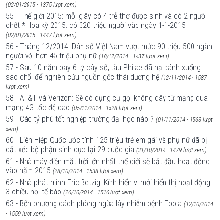
(02/01/2015 - 1375 lượt xem)
55 - Thế giới 2015: mỗi giây có 4 trẻ thơ được sinh và có 2 người
chết * Hoa kỳ 2015: có 320 triệu người vào ngày 1-1-2015
(02/01/2015 - 1447 lượt xem)
56 - Tháng 12/2014: Dân số Việt Nam vượt mức 90 triệu 500 ngàn
người với hơn 45 triệu phụ nữ
(18/12/2014 - 1437 lượt xem)
57 - Sau 10 năm bay 6 tỷ cây số, tàu Philae đã hạ cánh xuống
sao chổi để nghiên cứu nguồn gốc thái dương hệ
(12/11/2014 - 1587
lượt xem)
58 - AT&T và Verizon: Sẽ có dụng cụ gọi không dây từ mạng qua
mạng 4G tốc độ cao
(05/11/2014 - 1528 lượt xem)
59 - Các tỷ phú tốt nghiệp trường đại học nào ?
(01/11/2014 - 1563 lượt
xem)
60 - Liên Hiệp Quốc ước tính 125 triệu trẻ em gái và phụ nữ đã bị
cắt xẻo bộ phận sinh dục tại 29 quốc gia
(31/10/2014 - 1479 lượt xem)
61 - Nhà máy điện mặt trời lớn nhất thế giới sẽ bắt đầu hoạt động
vào năm 2015
(28/10/2014 - 1538 lượt xem)
62 - Nhà phát minh Eric Betzig: Kính hiển vi mới hiển thị hoạt động
3 chiều nơi tế bào
(26/10/2014 - 1516 lượt xem)
63 - Bốn phương cách phòng ngừa lây nhiễm bệnh Ebola
(12/10/2014
- 1559 lượt xem)