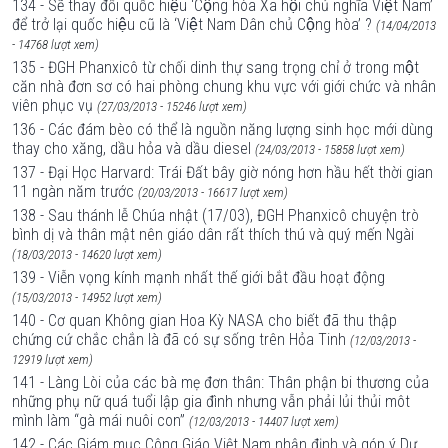
134 - Sẽ thay đổi quốc hiệu ‘Cộng hòa Xã hội chủ nghĩa Việt Nam’
để trở lại quốc hiệu cũ là ‘Việt Nam Dân chủ Cộng hòa’ ?
(14/04/2013
- 14768 lượt xem)
135 - ĐGH Phanxicô từ chối dinh thự sang trọng chỉ ở trong một
căn nhà đơn sơ có hai phòng chung khu vực với giới chức và nhân
viên phục vụ
(27/03/2013 - 15246 lượt xem)
136 - Các đám bèo có thể là nguồn năng lượng sinh học mới dùng
thay cho xăng, dầu hỏa và dầu diesel
(24/03/2013 - 15858 lượt xem)
137 - Đại Học Harvard: Trái Đất bây giờ nóng hơn hầu hết thời gian
11 ngàn năm trước
(20/03/2013 - 16617 lượt xem)
138 - Sau thánh lễ Chúa nhật (17/03), ĐGH Phanxicô chuyện trò
bình dị và thân mật nên giáo dân rất thích thú và quý mến Ngài
(18/03/2013 - 14620 lượt xem)
139 - Viễn vọng kính mạnh nhất thế giới bắt đầu hoạt động
(15/03/2013 - 14952 lượt xem)
140 - Cơ quan Không gian Hoa Kỳ NASA cho biết đã thu thập
chứng cứ chắc chắn là đã có sự sống trên Hỏa Tinh
(12/03/2013 -
12919 lượt xem)
141 - Làng Lòi của các bà mẹ đơn thân: Thân phận bi thương của
những phụ nữ quá tuổi lập gia đình nhưng vẫn phải lủi thủi môt
mình làm “gà mái nuôi con”
(12/03/2013 - 14407 lượt xem)
142 - Các Giám mục Công Giáo Việt Nam nhận định và góp ý Dự