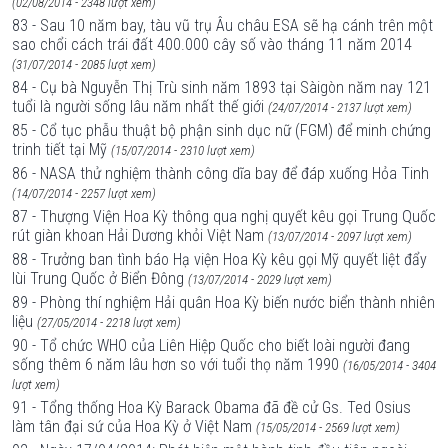
(02/08/2014 - 2348 lượt xem)
83 - Sau 10 năm bay, tàu vũ trụ Âu châu ESA sẽ hạ cánh trên một
sao chổi cách trái đất 400.000 cây số vào tháng 11 năm 2014
(31/07/2014 - 2085 lượt xem)
84 - Cụ bà Nguyễn Thị Trù sinh năm 1893 tại Sàigòn năm nay 121
tuổi là người sống lâu năm nhất thế giới
(24/07/2014 - 2137 lượt xem)
85 - Cổ tục phẫu thuật bộ phận sinh dục nữ (FGM) để minh chứng
trinh tiết tại Mỹ
(15/07/2014 - 2310 lượt xem)
86 - NASA thử nghiệm thành công dĩa bay để đáp xuống Hỏa Tinh
(14/07/2014 - 2257 lượt xem)
87 - Thượng Viện Hoa Kỳ thông qua nghị quyết kêu gọi Trung Quốc
rút giàn khoan Hải Dương khỏi Việt Nam
(13/07/2014 - 2097 lượt xem)
88 - Trưởng ban tình báo Hạ viện Hoa Kỳ kêu gọi Mỹ quyết liệt đẩy
lùi Trung Quốc ở Biển Đông
(13/07/2014 - 2029 lượt xem)
89 - Phòng thí nghiệm Hải quân Hoa Kỳ biến nước biển thành nhiên
liệu
(27/05/2014 - 2218 lượt xem)
90 - Tổ chức WHO của Liên Hiệp Quốc cho biết loài người đang
sống thêm 6 năm lâu hơn so với tuổi thọ năm 1990
(16/05/2014 - 3404
lượt xem)
91 - Tổng thống Hoa Kỳ Barack Obama đã đề cử Gs. Ted Osius
làm tân đại sứ của Hoa Kỳ ở Việt Nam
(15/05/2014 - 2569 lượt xem)