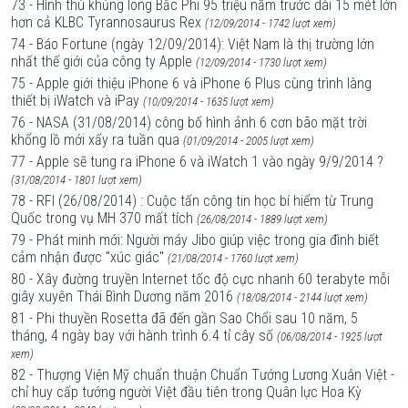
73 - Hình thù khủng long Bắc Phi 95 triệu năm trước dài 15 mét lớn
hơn cả KLBC Tyrannosaurus Rex
(12/09/2014 - 1742 lượt xem)
74 - Báo Fortune (ngày 12/09/2014): Việt Nam là thị trường lớn
nhất thế giới của công ty Apple
(12/09/2014 - 1730 lượt xem)
75 - Apple giới thiệu iPhone 6 và iPhone 6 Plus cùng trình làng
thiết bị iWatch và iPay
(10/09/2014 - 1635 lượt xem)
76 - NASA (31/08/2014) công bố hình ảnh 6 cơn bão mặt trời
khổng lồ mới xẩy ra tuần qua
(01/09/2014 - 2005 lượt xem)
77 - Apple sẽ tung ra iPhone 6 và iWatch 1 vào ngày 9/9/2014 ?
(31/08/2014 - 1801 lượt xem)
78 - RFI (26/08/2014) : Cuộc tấn công tin học bí hiểm từ Trung
Quốc trong vụ MH 370 mất tích
(26/08/2014 - 1889 lượt xem)
79 - Phát minh mới: Người máy Jibo giúp việc trong gia đình biết
cảm nhận được "xúc giác"
(21/08/2014 - 1760 lượt xem)
80 - Xây đường truyền Internet tốc độ cực nhanh 60 terabyte mỗi
giây xuyên Thái Bình Dương năm 2016
(18/08/2014 - 2144 lượt xem)
81 - Phi thuyền Rosetta đã đến gần Sao Chổi sau 10 năm, 5
tháng, 4 ngày bay với hành trình 6.4 tỉ cây số
(06/08/2014 - 1925 lượt
xem)
82 - Thượng Viện Mỹ chuẩn thuận Chuẩn Tướng Lương Xuân Việt -
chỉ huy cấp tướng người Việt đầu tiên trong Quân lực Hoa Kỳ