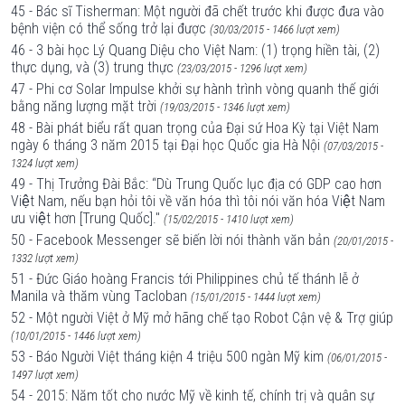
45 - Bác sĩ Tisherman: Một người đã chết trước khi được đưa vào
bệnh viện có thể sống trở lại được
(30/03/2015 - 1466 lượt xem)
46 - 3 bài học Lý Quang Diệu cho Việt Nam: (1) trọng hiền tài, (2)
thực dụng, và (3) trung thực
(23/03/2015 - 1296 lượt xem)
47 - Phi cơ Solar Impulse khởi sự hành trình vòng quanh thế giới
bằng năng lượng mặt trời
(19/03/2015 - 1346 lượt xem)
48 - Bài phát biểu rất quan trọng của Đại sứ Hoa Kỳ tại Việt Nam
ngày 6 tháng 3 năm 2015 tại Đại học Quốc gia Hà Nội
(07/03/2015 -
1324 lượt xem)
49 - Thị Trưởng Đài Bắc: “Dù Trung Quốc lục địa có GDP cao hơn
Việt Nam, nếu bạn hỏi tôi về văn hóa thì tôi nói văn hóa Việt Nam
ưu việt hơn [Trung Quốc]."
(15/02/2015 - 1410 lượt xem)
50 - Facebook Messenger sẽ biến lời nói thành văn bản
(20/01/2015 -
1332 lượt xem)
51 - Đức Giáo hoàng Francis tới Philippines chủ tế thánh lễ ở
Manila và thăm vùng Tacloban
(15/01/2015 - 1444 lượt xem)
52 - Một người Việt ở Mỹ mở hãng chế tạo Robot Cận vệ & Trợ giúp
(10/01/2015 - 1446 lượt xem)
53 - Báo Người Việt tháng kiện 4 triệu 500 ngàn Mỹ kim
(06/01/2015 -
1497 lượt xem)
54 - 2015: Năm tốt cho nước Mỹ về kinh tế, chính trị và quân sự