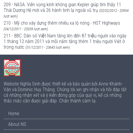
209 - NASA: Viễn vọng kính không gian Kepler giúp tìm thấy 11
Thái Dương Hệ mới và 26 hành tinh lạ ngoài vũ trụ
(02/02/2012 - 20934
lượt xem)
210 - Mỹ cho xây dựng thêm nhiều xa lộ nóng - HOT Highways
(04/12/2011 - 23339 lượt xem)
211 - BBC: Dân số Việt Nam tăng lên đến 87 triệu người vào ngày
1 tháng 12 năm 2011 và mỗi năm tăng thêm 1 triệu người Việt ở
trong nước
(01/12/2011 - 23643 lượt xem)
Website Nghĩa Sinh được thiết kế và bảo quản bởi Anne Khánh-
Vân và Dominic Huy Thắng. Chúng tôi xin ghi nhận và hồi đáp tất
cả những nhận xét và ý kiến đóng góp của quý vị, kể cả những
thắc mắc cần được giải đáp. Chân thành cảm tạ.
Home
About NS