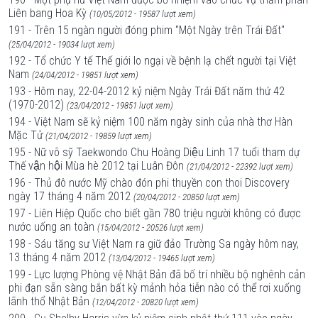
Liên bang Hoa Kỳ
(10/05/2012 - 19587 lượt xem)
191 - Trên 15 ngàn người đóng phim "Một Ngày trên Trái Đất"
(25/04/2012 - 19034 lượt xem)
192 - Tổ chức Y tế Thế giới lo ngại về bệnh lạ chết người tại Việt
Nam
(24/04/2012 - 19851 lượt xem)
193 - Hôm nay, 22-04-2012 kỷ niệm Ngày Trái Đất năm thứ 42
(1970-2012)
(23/04/2012 - 19851 lượt xem)
194 - Việt Nam sẽ kỷ niệm 100 năm ngày sinh của nhà thơ Hàn
Mặc Tử
(21/04/2012 - 19859 lượt xem)
195 - Nữ võ sỹ Taekwondo Chu Hoàng Diệu Linh 17 tuổi tham dự
Thế vận hội Mùa hè 2012 tại Luân Đôn
(21/04/2012 - 22392 lượt xem)
196 - Thủ đô nước Mỹ chào đón phi thuyền con thoi Discovery
ngày 17 tháng 4 năm 2012
(20/04/2012 - 20850 lượt xem)
197 - Liên Hiệp Quốc cho biết gần 780 triệu người không có được
nước uống an toàn
(15/04/2012 - 20526 lượt xem)
198 - Sáu tăng sư Việt Nam ra giữ đảo Trường Sa ngày hôm nay,
13 tháng 4 năm 2012
(13/04/2012 - 19465 lượt xem)
199 - Lực lượng Phòng vệ Nhật Bản đã bố trí nhiều bộ nghênh cản
phi đạn sẵn sàng bắn bất kỳ mảnh hỏa tiễn nào có thể rơi xuống
lãnh thổ Nhật Bản
(12/04/2012 - 20820 lượt xem)