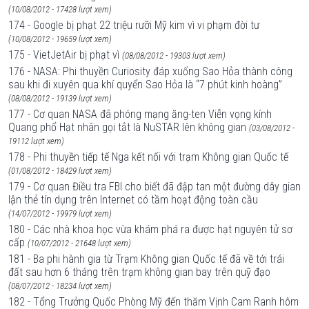
(10/08/2012 - 17428 lượt xem)
174 - Google bị phạt 22 triệu rưỡi Mỹ kim vì vi phạm đời tư
(10/08/2012 - 19659 lượt xem)
175 - VietJetAir bị phạt vì
(08/08/2012 - 19303 lượt xem)
176 - NASA: Phi thuyền Curiosity đáp xuống Sao Hỏa thành công
sau khi đi xuyên qua khí quyển Sao Hỏa là “7 phút kinh hoàng”
(08/08/2012 - 19139 lượt xem)
177 - Cơ quan NASA đã phóng mạng ăng-ten Viễn vọng kính
Quang phổ Hạt nhân gọi tắt là NuSTAR lên không gian
(03/08/2012 -
19112 lượt xem)
178 - Phi thuyền tiếp tế Nga kết nối với trạm Không gian Quốc tế
(01/08/2012 - 18429 lượt xem)
179 - Cơ quan Điều tra FBI cho biết đã đập tan một đường dây gian
lận thẻ tín dụng trên Internet có tầm hoạt động toàn cầu
(14/07/2012 - 19979 lượt xem)
180 - Các nhà khoa học vừa khám phá ra được hạt nguyên tử sơ
cấp
(10/07/2012 - 21648 lượt xem)
181 - Ba phi hành gia từ Trạm Không gian Quốc tế đã về tới trái
đất sau hơn 6 tháng trên trạm không gian bay trên quỹ đạo
(08/07/2012 - 18234 lượt xem)
182 - Tổng Trưởng Quốc Phòng Mỹ đến thăm Vịnh Cam Ranh hôm