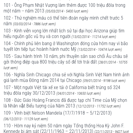
101 - Ông Phạm Nhật Vượng làm thêm được 100 triệu đôla trong
một năm -- năm 2013
(05/03/2014 - 5400 lượt xem)
102 - Thử nghiệm máu có thể tiên đoán ngày mình chết trước 5
năm
(03/03/2014 - 7886 lượt xem)
103 - Kính viễn vọng lớn nhất lịch sử tại đại học Arizona giúp tìm
hiểu nguồn gốc vũ trụ và con người
(13/02/2014 - 11214 lượt xem)
104 - Chính phủ liên bang ở Washington đóng cửa hôm nay vì bão
tuyết lớn tiếp tục hoành hành nước Mỹ
(13/02/2014 - 10474 lượt xem)
105 - Sau hành trình 10 năm, phi thuyền săn sao chổi Âu châu sẽ
gởi thông điệp qua 800 triệu cây số để tới trái đất
(28/01/2014 - 10755
lượt xem)
106 - Nghĩa Sinh Chicago chia sẻ với Nghĩa Sinh Việt Nam hình ảnh
giá lạnh mùa Đông năm 2014 tại Chicago
(09/01/2014 - 9198 lượt xem)
107 - Một người Việt tài xế xe tải ở California biết trúng số 324
triệu đôla ngày 30/12/2013
(04/01/2014 - 10650 lượt xem)
108 - Đức Giáo Hoàng Francis đã được tạp chí Time của Mỹ chọn
là Nhân vật Biểu tượng của Năm 2013
(12/12/2013 - 11752 lượt xem)
109 - Vĩnh biệt Nelson Mandela (17/7/1918 – 5/12/2013)
(06/12/2013 - 11129 lượt xem)
110 - Hôm nay kỷ niệm 50 năm ngày Tổng thống Hoa Kỳ John F.
Kennedy bị ám sát (22/11/1963 – 22/11/2013)
(22/11/2013 - 9427 lượt