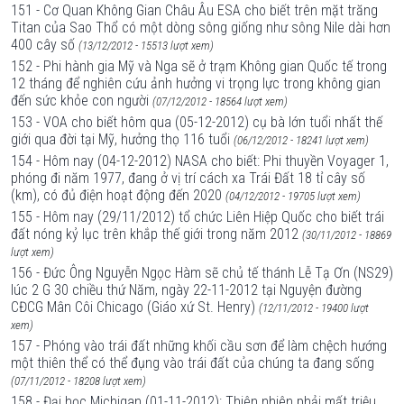
151 - Cơ Quan Không Gian Châu Âu ESA cho biết trên mặt trăng
Titan của Sao Thổ có một dòng sông giống như sông Nile dài hơn
400 cây số
(13/12/2012 - 15513 lượt xem)
152 - Phi hành gia Mỹ và Nga sẽ ở trạm Không gian Quốc tế trong
12 tháng để nghiên cứu ảnh hưởng vi trọng lực trong không gian
đến sức khỏe con người
(07/12/2012 - 18564 lượt xem)
153 - VOA cho biết hôm qua (05-12-2012) cụ bà lớn tuổi nhất thế
giới qua đời tại Mỹ, hưởng thọ 116 tuổi
(06/12/2012 - 18241 lượt xem)
154 - Hôm nay (04-12-2012) NASA cho biết: Phi thuyền Voyager 1,
phóng đi năm 1977, đang ở vị trí cách xa Trái Đất 18 tỉ cây số
(km), có đủ điện hoạt động đến 2020
(04/12/2012 - 19705 lượt xem)
155 - Hôm nay (29/11/2012) tổ chức Liên Hiệp Quốc cho biết trái
đất nóng kỷ lục trên khắp thế giới trong năm 2012
(30/11/2012 - 18869
lượt xem)
156 - Đức Ông Nguyễn Ngọc Hàm sẽ chủ tế thánh Lễ Tạ Ơn (NS29)
lúc 2 G 30 chiều thứ Năm, ngày 22-11-2012 tại Nguyện đường
CĐCG Mân Côi Chicago (Giáo xứ St. Henry)
(12/11/2012 - 19400 lượt
xem)
157 - Phóng vào trái đất những khối cầu sơn để làm chệch hướng
một thiên thể có thể đụng vào trái đất của chúng ta đang sống
(07/11/2012 - 18208 lượt xem)
158 - Đại học Michigan (01-11-2012): Thiên nhiên phải mất triệu