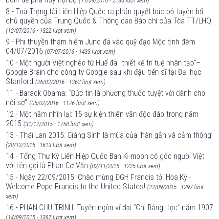
(11/09/2016 - 2136 lượt xem)
8 - Toà Trọng tài Liên Hiệp Quốc ra phán quyết bác bỏ tuyên bố
chủ quyền của Trung Quốc & Thông cáo Báo chí của Tòa TT/LHQ
(12/07/2016 - 1322 lượt xem)
9 - Phi thuyền thám hiểm Juno đã vào quỹ đạo Mộc tinh đêm
04/07/2016
(07/07/2016 - 1433 lượt xem)
10 - Một người Việt nghèo từ Huế đã "thiết kế trí tuệ nhân tạo"–
Google Brain cho công ty Google sau khi đậu tiến sĩ tại Đại học
Stanford
(26/03/2016 - 1363 lượt xem)
11 - Barack Obama: “Đức tin là phương thuốc tuyệt vời dành cho
nỗi sợ”
(05/02/2016 - 1176 lượt xem)
12 - Một năm nhìn lại: 15 sự kiện thiên văn độc đáo trong năm
2015
(31/12/2015 - 1758 lượt xem)
13 - Thái Lan 2015: Giáng Sinh là mùa của ‘hàn gắn và cảm thông’
(28/12/2015 - 1613 lượt xem)
14 - Tổng Thư Ký Liên Hiệp Quốc Ban Ki-moon có gốc người Việt
với tên gọi là Phan Cơ Văn
(02/11/2015 - 1225 lượt xem)
15 - Ngày 22/09/2015: Chào mừng ĐGH Francis tới Hoa Kỳ -
Welcome Pope Francis to the United States!
(22/09/2015 - 1297 lượt
xem)
16 - PHAN CHU TRINH: Tuyên ngôn vĩ đại “Chi Bằng Học” năm 1907
(14/09/2015 - 1367 lượt xem)