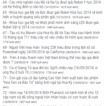
64 - Các nhà nghiên cứu Mỹ và Na Uy đoạt giải Nobel Y học 2014
với hệ thống định vị não bộ
(10/10/2014 - 1615 lượt xem)
65 - Khoa học gia Mỹ và Đức đoạt giải Nobel Hóa học 2014 về kính
hiển vi huỳnh quang siêu phân giải
(10/10/2014 - 1674 lượt xem)
66 - Khoa học gia Mỹ và Nhật phát minh ánh sáng LED đoạt giải
Nobel Vật lý 2014
(10/10/2014 - 1490 lượt xem)
67 - Tàu vũ trụ Maven của Hoa Kỳ đã tới Sao Hỏa sau hành trình
10 tháng qua 711 triệu cây số vào chiều tối hôm qua
(28/09/2014 -
1716 lượt xem)
68 - Người Việt may mắn: trúng 228 triệu đôla trong đợt xổ số
Powerball ngày 24/09/2014 tại California
(28/09/2014 - 1660 lượt xem)
69 - Trên 4 triệu thanh niên Việt Nam không thể nào lập gia đình
đươc ?
(24/09/2014 - 1593 lượt xem)
70 - Ca sĩ Giang Tử qua đời lúc 3g35 chiều nay (16/09/2014) vì
ung thư ở tuổi 70
(17/09/2014 - 1733 lượt xem)
71 - Con gái của cố đại tướng Cao Văn Viên xuất bản tác phẩm
“Hoa Sen và Bão Tố” bằng Anh ngữ tại Hoa Kỳ
(14/09/2014 - 1651 lượt
xem)
72 - Hôm nay 14/09/2014 ĐGH Phanxicô cử hành hôn lễ cho 10
cặp nam nữ đã sống ngoài hôn nhân hoặc có con trước lễ cưới
(14/09/2014 - 1457 lượt xem)