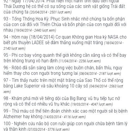
92 - Ngày 17/04/2014: Phát hiện một hành tinh đầu tiên ngoài
Thái Dương hệ có thể có sự sống của các sinh vật giống Trái đất
của chúng ta
(20/04/2014 - 2501 lượt xem)
93 - Tổng Thống Hoa Kỳ: Phục Sinh nhắc nhở chúng ta bổn phận
của con cái đối với Thiên Chúa và bổn phận của con người đối với
nhau
(19/04/2014 - 2440 lượt xem)
94 - Hôm nay (18/04/2014) Cơ quan Không gian Hoa kỳ NASA cho
biết phi thuyền LADEE sẽ đâm thẳng xuống mặt trăng
(18/04/2014 -
2140 lượt xem)
95 - Phi cơ bay vòng quanh thế giới không cần xăng và có thể bay
trên không trung vô hạn định
(11/04/2014 - 2256 lượt xem)
96 - Rôbô đã sẵn sàng làm công việc buồn chán, bẩn thỉu, nguy
hiểm thay cho con người trong tương lai
(08/04/2014 - 2187 lượt xem)
97 - Tìm thấy nước trên một mặt trăng của Sao Thổ có thể rộng
bằng Lake Superior và sâu khoảng 10 cây số
(04/04/2014 - 2563 lượt
xem)
98 - Khám phá mới về tiếng dội của Big Bang: vũ trụ tiếp tục nở
rộng và có thể có nhiều vũ trụ khác
(19/03/2014 - 4047 lượt xem)
99 - Thử máu có thể tiên đoán chính xác cao một người sẽ bị bệnh
Alzheimer hay không
(14/03/2014 - 4116 lượt xem)
100 - Nghiên cứu não bộ con ruồi giúp con người chữa bệnh tâm lý
và thần kinh
(07/03/2014 - 5776 lượt xem)