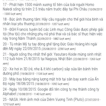
17 - Phát hiện 1500 mảnh xương tổ tiên của loài người Homo
Naledi sống từ trên 2.5 triệu năm trước đây tại Phi Châu
(10/09/2015
- 1300 lượt xem)
18 - Bức ảnh thương tâm: Hãy cầu nguyện cho thế giới hòa bình và
nhân loại yêu thương
(07/09/2015 - 1357 lượt xem)
19 - ĐGH Francis tuyên bố các Linh mục Công Giáo được phép giải
tội (tha tội) cho những phụ nữ phá thai và cả bác sĩ thực hiện việc
này trong Năm Thánh
(02/09/2015 - 1882 lượt xem)
20 - Tù nhân Mỹ tự tay đóng ghế tặng Đức Giáo Hoàng khi ngài
đến Mỹ ngày 22/09/2015
(25/08/2015 - 2290 lượt xem)
21 - Người sống thọ nhất thế giới: Yasutaro Koide mừng sinh nhật
112 tuổi hôm 21/8/2015 tại Nagoya, Nhật Bản
(22/08/2015 - 1263 lượt
xem)
22 - Xe hơi in 3D (rẻ, nhẹ & ít khí carbon) sắp sửa lăn bánh trên
đường phố
(19/08/2015 - 1134 lượt xem)
23 - Máy bay bằng năng lượng mặt trời tại sân bay xanh của Ấn
Độ ngày 18/08/2015
(18/08/2015 - 1092 lượt xem)
24 - Ngày 10/08/2015: Google đổi tên công ty mẹ thành công ty
Alphabet
(10/08/2015 - 1140 lượt xem)
25 - NASA: Hình ảnh mới của Diêm Vương Tinh (Pluto)
(27/07/2015 -
1210 lượt xem)