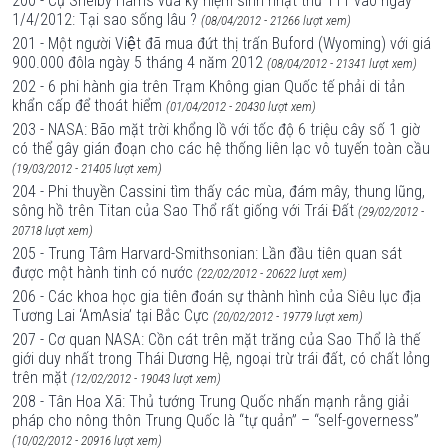
200 - Cụ Shelby Harris vừa kỷ niệm sinh nhật thứ 111 vào ngày
1/4/2012: Tại sao sống lâu ?
(08/04/2012 - 21266 lượt xem)
201 - Một người Việt đã mua đứt thị trấn Buford (Wyoming) với giá
900.000 đôla ngày 5 tháng 4 năm 2012
(08/04/2012 - 21341 lượt xem)
202 - 6 phi hành gia trên Trạm Không gian Quốc tế phải di tản
khẩn cấp để thoát hiểm
(01/04/2012 - 20430 lượt xem)
203 - NASA: Bão mặt trời khổng lồ với tốc độ 6 triệu cây số 1 giờ
có thể gây gián đoạn cho các hệ thống liên lạc vô tuyến toàn cầu
(19/03/2012 - 21405 lượt xem)
204 - Phi thuyền Cassini tìm thấy các mùa, đám mây, thung lũng,
sông hồ trên Titan của Sao Thổ rất giống với Trái Đất
(29/02/2012 -
20718 lượt xem)
205 - Trung Tâm Harvard-Smithsonian: Lần đầu tiên quan sát
được một hành tinh có nước
(22/02/2012 - 20622 lượt xem)
206 - Các khoa học gia tiên đoán sự thành hình của Siêu lục địa
Tương Lai ‘AmAsia’ tại Bắc Cực
(20/02/2012 - 19779 lượt xem)
207 - Cơ quan NASA: Cồn cát trên mặt trăng của Sao Thổ là thế
giới duy nhất trong Thái Dương Hệ, ngoại trừ trái đất, có chất lỏng
trên mặt
(12/02/2012 - 19043 lượt xem)
208 - Tân Hoa Xã: Thủ tướng Trung Quốc nhấn mạnh rằng giải
pháp cho nông thôn Trung Quốc là “tự quản” – “self-governess”
(10/02/2012 - 20916 lượt xem)