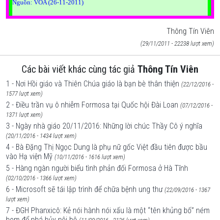
Nguồn: VOA (
26-11-2011
)
Thông Tín Viên
(29/11/2011 - 22238 lượt xem)
Các bài viết khác cùng tác giả
Thông Tín Viên
1 - Nơi Hồi giáo và Thiên Chúa giáo là bạn bè thân thiện
(22/12/2016 -
1577 lượt xem)
2 - Điều trần vụ ô nhiễm Formosa tại Quốc hội Đài Loan
(07/12/2016 -
1371 lượt xem)
3 - Ngày nhà giáo 20/11/2016: Những lời chúc Thầy Cô ý nghĩa
(20/11/2016 - 1434 lượt xem)
4 - Bà Đặng Thị Ngọc Dung là phụ nữ gốc Việt đầu tiên được bầu
vào Hạ viện Mỹ
(10/11/2016 - 1616 lượt xem)
5 - Hàng ngàn người biểu tình phản đối Formosa ở Hà Tĩnh
(02/10/2016 - 1366 lượt xem)
6 - Microsoft sẽ tái lập trình để chữa bệnh ung thư
(22/09/2016 - 1367
lượt xem)
7 - ĐGH Phanxicô: Kẻ nói hành nói xấu là một “tên khủng bố” ném
bom để phá hủy nội bộ