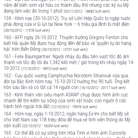
năm để biến sinh vật hữu cơ thành dầu thô nhưng các kỹ sư Mỹ
đang làm việc đó trong 1 phút
(02/11/2012 - 18682 lượt xem)
159 - Hôm nay (30-10-2012): Trụ sở Liên Hiệp Quốc bị ngập nước
phải đóng cửa vì lũ lụt tại New York – 6 triệu gia đình bị mất điện
(30/10/2012 - 17578 lượt xem)
160 - AFP ngày 26-10-2012: Thuyền trưởng Gregory Fenton cho
biết Hải quân Mỹ được huy động đến để bảo vệ ‘quyền tự do hàng
hải’ trên Biển Đông
(26/10/2012 - 13751 lượt xem)
161 - Felix Baumgartner: Người nhảy dù đầu tiên vượt tốc độ âm
thanh với tốc độ tối đa 1,342 kilô mét / giờ trong khi nhảy ngày 14-
10-2012
(17/10/2012 - 18910 lượt xem)
162 - Cựu quốc vương Camphuchia Norodom Sihanouk vừa qua
đời tại Bắc Kinh hôm nay, 15-10-2012 hưởng thọ 90 tuổi. Ông kết
hôn sáu lần và có tất cả 14 người con
(16/10/2012 - 20117 lượt xem)
163 - Kính thiên văn siêu mạnh ASKAP chụp được hình ảnh cực
nhanh để tìm kiếm sự sống của sinh vật hoặc con người ở các
hành tinh ngoài trái đất
(12/10/2012 - 19976 lượt xem)
164 - Hôm nay, ngày 1-10-2012, ngân hàng Ex-Im cho biết Mỹ sẽ
cho Việt Nam vay 118 triệu đôla để mua vệ tinh viễn thông do Mỹ
sản xuất
(02/10/2012 - 16034 lượt xem)
165 - Có thể đã có sự sống trên Hỏa Tinh vì hình ảnh Curiosity