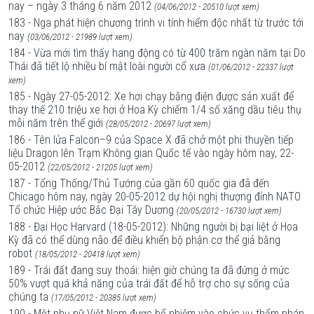
nay – ngày 3 tháng 6 năm 2012
(04/06/2012 - 20510 lượt xem)
183 - Nga phát hiện chương trình vi tính hiểm độc nhất từ trước tới
nay
(03/06/2012 - 21989 lượt xem)
184 - Vừa mới tìm thấy hang động có từ 400 trăm ngàn năm tại Do
Thái đã tiết lộ nhiều bí mật loài người cổ xưa
(01/06/2012 - 22337 lượt
xem)
185 - Ngày 27-05-2012: Xe hơi chạy bằng điện được sản xuất để
thay thế 210 triệu xe hơi ở Hoa Kỳ chiếm 1/4 số xăng dầu tiêu thụ
mỗi năm trên thế giới
(28/05/2012 - 20697 lượt xem)
186 - Tên lửa Falcon–9 của Space X đã chở một phi thuyền tiếp
liệu Dragon lên Trạm Không gian Quốc tế vào ngày hôm nay, 22-
05-2012
(22/05/2012 - 21205 lượt xem)
187 - Tổng Thống/Thủ Tướng của gần 60 quốc gia đã đến
Chicago hôm nay, ngày 20-05-2012 dự hội nghị thượng đỉnh NATO
Tổ chức Hiệp ước Bắc Đại Tây Dương
(20/05/2012 - 16730 lượt xem)
188 - Đại Học Harvard (18-05-2012): Những người bị bại liệt ở Hoa
Kỳ đã có thể dùng não để điều khiển bộ phận cơ thể giả bằng
robot
(18/05/2012 - 20418 lượt xem)
189 - Trái đất đang suy thoái: hiện giờ chúng ta đã đứng ở mức
50% vượt quá khả năng của trái đất để hỗ trợ cho sự sống của
chúng ta
(17/05/2012 - 20385 lượt xem)
190 - Một phụ nữ Việt Nam được bổ nhiệm vào chức vụ thẩm phán