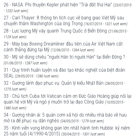
26 - NASA: Phi thuyền Kepler phát hiện "Trái đất thứ Hai"
(23/07/2015
- 1232 lượt xem)
27 - Carl Thayer: 8 thông tin tích cực về bang giao Việt Mỹ sau
chuyến thăm Washington của ông Trọng
(16/07/2015 - 1321 lượt xem)
28 - Lực lượng Mỹ vây quanh Trung Quốc ở Biển Đông
(21/06/2015 -
1129 lượt xem)
29 - Máy bay Boeing Dreamliner đầu tiên của Air Việt Nam cất
cánh thẳng đứng tại Mỹ
(12/06/2015 - 1264 lượt xem)
30 - Mỹ sẽ dùng chiêu “người Hán trị người Hán” tại Biển Đông ?
(01/06/2015 - 1287 lượt xem)
31 - Quy trình huấn luyện và đào tạo khắc nghiệt của biệt đoàn
SEAL
(29/05/2015 - 1280 lượt xem)
32 - Gương lãnh đạo phục vụ: Quản lý kiểu Nhật Bản
(28/05/2015 -
1275 lượt xem)
33 - Chủ tịch Cuba tới Vatican cảm ơn Đức Giáo Hoàng giúp nối lại
quan hệ với Mỹ và ngỏ ý muốn trở lại đạo Công Giáo
(10/05/2015 -
1380 lượt xem)
34 - Gương nhân ái: 5 quán cơm xã hội do nhiều nhà báo về hưu
mở ra để phục vụ dân nghèo
(04/05/2015 - 1279 lượt xem)
35 - Kính viễn vọng không gian lớn nhất hành tinh Hubble: kỷ niệm
25 năm tuổi (4/1990-4/2015)
(30/04/2015 - 1301 lượt xem)