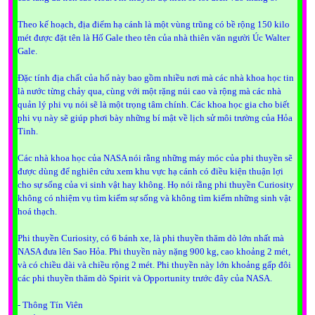
Theo kế hoạch, địa điểm hạ cánh là một vùng trũng có bề rộng 150 kilo
mét được đặt tên là Hố Gale theo tên của nhà thiên văn người Úc Walter
Gale.
Đặc tính địa chất của hố này bao gồm nhiều nơi mà các nhà khoa học tin
là nước từng chảy qua, cùng với một rặng núi cao và rộng mà các nhà
quản lý phi vụ nói sẽ là một trọng tâm chính. Các khoa học gia cho biết
phi vụ này sẽ giúp phơi bày những bí mật về lịch sử môi trường của Hỏa
Tinh.
Các nhà khoa học của NASA nói rằng những máy móc của phi thuyền sẽ
được dùng để nghiên cứu xem khu vực hạ cánh có điều kiện thuận lợi
cho sự sống của vi sinh vật hay không. Họ nói rằng phi thuyền Curiosity
không có nhiệm vụ tìm kiếm sự sống và không tìm kiếm những sinh vật
hoá thạch.
Phi thuyền Curiosity, có 6 bánh xe, là phi thuyền thăm dò lớn nhất mà
NASA đưa lên Sao Hỏa. Phi thuyền này nặng 900 kg, cao khoảng 2 mét,
và có chiều dài và chiều rộng 2 mét. Phi thuyền này lớn khoảng gấp đôi
các phi thuyền thăm dò Spirit và Opportunity trước đây của NASA.
|
- Thông Tín Viên