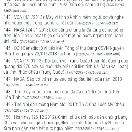
thảo Sửa đổi Hiến pháp năm 1992 (sửa đổi năm 2013)
(10/03/2013 -
13604 lượt xem)
143 - VOA (4/1/2013): Máy vi tính sẽ nhìn, nếm, ngửi, sờ và nghe
như người thật trong tương lai rất gần
(04/02/2013 - 16744 lượt xem)
144 - NASA (24-01-2013): Có bằng chứng là đã từng có sự sống
trên Hỏa Tinh vì phát hiện dấu vết một hồ nước ngầm trên hành
tinh nầy
(24/01/2013 - 17498 lượt xem)
145 - ĐGH Benedict XVI tiếp kiến Tổng bí thư Đảng CSVN Nguyễn
Phú Trọng ngày 22/01/2013 tại Rôma
(23/01/2013 - 18909 lượt xem)
146 - VOA (19-01-13): Đài Loan và Trung Quốc hoàn tất đường cáp
quang dài 270 cây số dưới đáy biển nối liền tỉnh Đài Bắc (Đài Loan)
và tỉnh Phúc Châu (Trung Quốc)
(19/01/2013 - 17376 lượt xem)
147 - NASA: Sắp có trận mưa sao băng đầu tiên của năm 2013
(04/01/2013 - 14646 lượt xem)
148 - Tìm thấy nước trong một cục đá đã có 2 tỉ năm tuổi trên
Hỏa Tinh
(04/01/2013 - 18758 lượt xem)
149 - Thế giới đón mừng Năm Mới 2013: Từ Á Châu đến Mỹ Châu
(01/01/2013 - 16813 lượt xem)
150 - Hôm nay (26-12-2012): Chính phủ cảnh báo dân chúng bang
Ohio và Indiana - gần Chicago, Illinois - một trận bão tuyết lớn có
tầm nhìn gần zero hết sức nguy hiểm
(27/12/2012 - 15254 lượt xem)