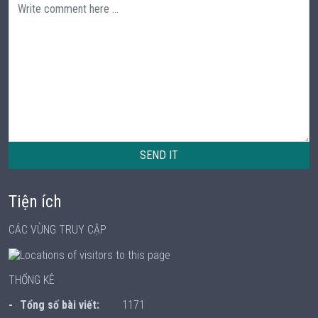
SEND IT
Tiện ích
CÁC VÙNG TRUY CẬP
THỐNG KÊ
Tổng số bài viết:
1171