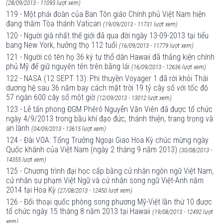
(28/09/2013 - 11093 lượt xem)
119 - Một phái đoàn của Ban Tôn giáo Chính phủ Việt Nam hiện
đang thăm Tòa thánh Vatican
(19/09/2013 - 11731 lượt xem)
120 - Người già nhất thế giới đã qua đời ngày 13-09-2013 tại tiểu
bang New York, hưởng thọ 112 tuổi
(16/09/2013 - 11779 lượt xem)
121 - Người có tên họ 36 ký tự thổ dân Hawaii đã thắng kiện chính
phủ Mỹ để giữ nguyên tên trên bằng lái
(16/09/2013 - 12636 lượt xem)
122 - NASA (12 SEPT 13): Phi thuyền Voyager 1 đã rời khỏi Thái
dương hệ sau 36 năm bay cách mặt trời 19 tỷ cây số với tốc độ
57 ngàn 600 cây số một giờ
(12/09/2013 - 13012 lượt xem)
123 - Lễ tấn phong ĐGM Phêrô Nguyễn Văn Viên đã được tổ chức
ngày 4/9/2013 trong bầu khí đạo đức, thánh thiện, trang trọng và
an lành
(04/09/2013 - 13615 lượt xem)
124 - Đài VOA: Tổng Trưởng Ngoại Giao Hoa Kỳ chúc mừng ngày
Quốc khánh của Việt Nam (ngày 2 tháng 9 năm 2013)
(30/08/2013 -
14355 lượt xem)
125 - Chương trình đại học cấp bằng cử nhân ngôn ngữ Việt Nam,
cử nhân sư phạm Việt Ngữ và cử nhân song ngữ Việt-Anh năm
2014 tại Hoa Kỳ
(27/08/2013 - 12450 lượt xem)
126 - Đối thoại quốc phòng song phương Mỹ-Việt lần thứ 10 được
tổ chức ngày 15 tháng 8 năm 2013 tại Hawaii
(19/08/2013 - 12492 lượt
xem)