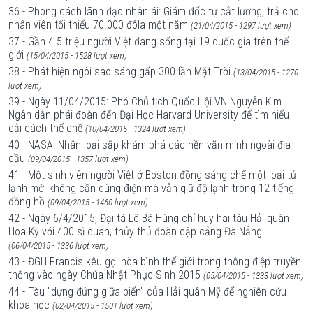
36 - Phong cách lãnh đạo nhân ái: Giám đốc tự cắt lương, trả cho
nhân viên tối thiểu 70.000 đôla một năm
(21/04/2015 - 1297 lượt xem)
37 - Gần 4.5 triệu người Việt đang sống tại 19 quốc gia trên thế
giới
(15/04/2015 - 1528 lượt xem)
38 - Phát hiện ngôi sao sáng gấp 300 lần Mặt Trời
(13/04/2015 - 1270
lượt xem)
39 - Ngày 11/04/2015: Phó Chủ tịch Quốc Hội VN Nguyễn Kim
Ngân dẫn phái đoàn đến Đại Học Harvard University để tìm hiểu
cải cách thể chế
(10/04/2015 - 1324 lượt xem)
40 - NASA: Nhân loại sắp khám phá các nền văn minh ngoài địa
cầu
(09/04/2015 - 1357 lượt xem)
41 - Một sinh viên người Việt ở Boston đồng sáng chế một loại tủ
lạnh mới không cần dùng điện mà vẫn giữ độ lạnh trong 12 tiếng
đồng hồ
(09/04/2015 - 1460 lượt xem)
42 - Ngày 6/4/2015, Đại tá Lê Bá Hùng chỉ huy hai tàu Hải quân
Hoa Kỳ với 400 sĩ quan, thủy thủ đoàn cập cảng Đà Nẵng
(06/04/2015 - 1336 lượt xem)
43 - ĐGH Francis kêu gọi hòa bình thế giới trong thông điệp truyền
thống vào ngày Chúa Nhật Phục Sinh 2015
(05/04/2015 - 1333 lượt xem)
44 - Tàu "dựng đứng giữa biển" của Hải quân Mỹ để nghiên cứu
khoa học
(02/04/2015 - 1501 lượt xem)