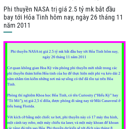
Phi thuyền NASA trị giá 2.5 tỷ mk bắt đầu
bay tới Hỏa Tinh hôm nay, ngày 26 tháng 11
năm 2011
Phi thuyền NASA trị giá 2.5 tỷ mk bắt đầu bay tới Hỏa Tinh hôm nay,
ngày 26 tháng 11 năm 2011
Cơ quan không gian Hoa Kỳ vừa phóng phi thuyền mới nhất trong các
phi thuyền thám hiểm Hỏa tinh của họ để thực hiện một phi vụ kéo dài 2
năm nhằm tìm kiếm những nơi mà sự sống có thể đã tồn tại trên Hỏa
Tinh.
Phòng thí nghiệm Khoa học Hỏa Tinh, có tên Curiosity (“Hiếu Kỳ” hay
“Tò Mò”), trị giá 2,5 tỉ đôla, được phóng đi sáng nay từ Mũi Canaveral ở
tiểu bang Florida.
Với kích cỡ bằng một chiếc xe hơi, phi thuyền này có 17 máy thu hình,
một cánh tay robo, một máy chiếu tia laser, và một máy khoan để khoan
các tảng đá trên sao Hỏa. Phi thuyền dự kiến sẽ tới đích vào tháng 8.