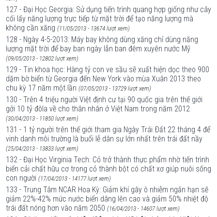
127 - Đại Học Georgia: Sử dụng tiến trình quang hợp giống như cây
cối lấy năng lượng trực tiếp từ mặt trời để tạo năng lượng mà
không cần xăng
(11/05/2013 - 13674 lượt xem)
128 - Ngày 4-5-2013: Máy bay không dùng xăng chỉ dùng năng
lượng mặt trời để bay ban ngày lẫn ban đêm xuyên nước Mỹ
(09/05/2013 - 12802 lượt xem)
129 - Tin khoa học: Hàng tỷ con ve sầu sẽ xuất hiện dọc theo 900
dặm bờ biển từ Georgia đến New York vào mùa Xuân 2013 theo
chu kỳ 17 năm một lần
(07/05/2013 - 13729 lượt xem)
130 - Trên 4 triệu người Việt định cư tại 90 quốc gia trên thế giới
gởi 10 tỷ đôla về cho thân nhân ở Việt Nam trong năm 2012
(30/04/2013 - 11850 lượt xem)
131 - 1 tỷ người trên thế giới tham gia Ngày Trái Ðất 22 tháng 4 để
vinh danh môi trường là buổi lễ dân sự lớn nhất trên trái đất nầy
(25/04/2013 - 13833 lượt xem)
132 - Đại Học Virginia Tech: Cỏ trở thành thực phẩm nhờ tiến trình
biến cải chất hữu cơ trong cỏ thành bột có chất xơ giúp nuôi sống
con người
(17/04/2013 - 14177 lượt xem)
133 - Trung Tâm NCAR Hoa Kỳ: Giảm khí gây ô nhiễm ngắn hạn sẽ
giảm 22%-42% mức nước biển dâng lên cao và giảm 50% nhiệt độ
trái đất nóng hơn vào năm 2050
(16/04/2013 - 14607 lượt xem)