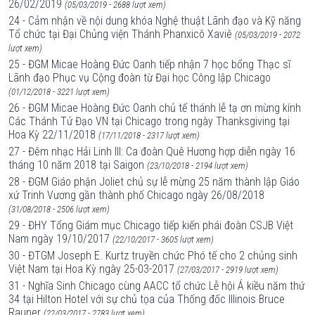
26/02/2019
(05/03/2019 - 2688 lượt xem)
24 - Cảm nhận về nội dung khóa Nghệ thuật Lãnh đạo và Kỹ năng
Tổ chức tại Đại Chủng viện Thánh Phanxicô Xaviê
(05/03/2019 - 2072
lượt xem)
25 - ĐGM Micae Hoàng Đức Oanh tiếp nhận 7 học bổng Thạc sĩ
Lãnh đạo Phục vụ Cộng đoàn từ Đại học Công lập Chicago
(01/12/2018 - 3221 lượt xem)
26 - ĐGM Micae Hoàng Đức Oanh chủ tế thánh lễ tạ ơn mừng kính
Các Thánh Tử Đạo VN tại Chicago trong ngày Thanksgiving tại
Hoa Kỳ 22/11/2018
(17/11/2018 - 2317 lượt xem)
27 - Đêm nhạc Hải Linh III: Ca đoàn Quê Hương hợp diễn ngày 16
tháng 10 năm 2018 tại Saigon
(23/10/2018 - 2194 lượt xem)
28 - ĐGM Giáo phận Joliet chủ sự lễ mừng 25 năm thành lập Giáo
xứ Trinh Vương gần thành phố Chicago ngày 26/08/2018
(31/08/2018 - 2506 lượt xem)
29 - ĐHY Tổng Giám mục Chicago tiếp kiến phái đoàn CSJB Việt
Nam ngày 19/10/2017
(22/10/2017 - 3605 lượt xem)
30 - ĐTGM Joseph E. Kurtz truyền chức Phó tế cho 2 chủng sinh
Việt Nam tại Hoa Kỳ ngày 25-03-2017
(27/03/2017 - 2919 lượt xem)
31 - Nghĩa Sinh Chicago cùng AACC tổ chức Lễ hội Á kiều năm thứ
34 tại Hilton Hotel với sự chủ tọa của Thống đốc Illinois Bruce
Rauner
(22/03/2017 - 2783 lượt xem)