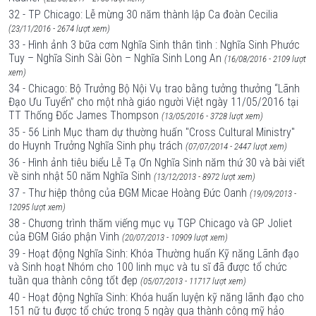
32 - TP Chicago: Lễ mừng 30 năm thành lập Ca đoàn Cecilia
(23/11/2016 - 2674 lượt xem)
33 - Hình ảnh 3 bữa cơm Nghĩa Sinh thân tình : Nghĩa Sinh Phước
Tuy – Nghĩa Sinh Sài Gòn – Nghĩa Sinh Long An
(16/08/2016 - 2109 lượt
xem)
34 - Chicago: Bộ Trưởng Bộ Nội Vụ trao bằng tưởng thưởng “Lãnh
Đạo Ưu Tuyển” cho một nhà giáo người Việt ngày 11/05/2016 tại
TT Thống Đốc James Thompson
(13/05/2016 - 3728 lượt xem)
35 - 56 Linh Mục tham dự thường huấn "Cross Cultural Ministry"
do Huynh Trưởng Nghĩa Sinh phụ trách
(07/07/2014 - 2447 lượt xem)
36 - Hình ảnh tiêu biểu Lễ Tạ Ơn Nghĩa Sinh năm thứ 30 và bài viết
về sinh nhật 50 năm Nghĩa Sinh
(13/12/2013 - 8972 lượt xem)
37 - Thư hiệp thông của ĐGM Micae Hoàng Đức Oanh
(19/09/2013 -
12095 lượt xem)
38 - Chương trình thăm viếng mục vụ TGP Chicago và GP Joliet
của ĐGM Giáo phận Vinh
(20/07/2013 - 10909 lượt xem)
39 - Hoạt động Nghĩa Sinh: Khóa Thường huấn Kỹ năng Lãnh đạo
và Sinh hoạt Nhóm cho 100 linh mục và tu sĩ đã được tổ chức
tuần qua thành công tốt đẹp
(05/07/2013 - 11717 lượt xem)
40 - Hoạt động Nghĩa Sinh: Khóa huấn luyện kỹ năng lãnh đạo cho
151 nữ tu được tổ chức trong 5 ngày qua thành công mỹ hảo