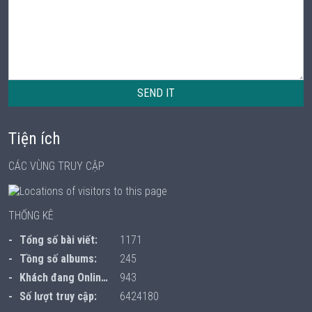
SEND IT
Tiện ích
CÁC VÙNG TRUY CẬP
THỐNG KÊ
Tổng số bài viết:
1171
Tồng số albums:
245
Khách đang Online:
943
Số lượt truy cập:
6424180