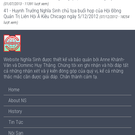
(01/07/2013 - 11391 lượt xem)
41 - Huynh Trưởng Nghĩa Sinh chủ tọa buổi họp của Hội Đồng
Quản Trị Liên Hội Á Kiều Chicago ngày 5/12/2012
(07/12/2012 - 18254
lượt xem)
Website Nghĩa Sinh được thiết kế và bảo quản bởi Anne Khánh-
Vân và Dominic Huy Thắng. Chúng tôi xin ghi nhận và hồi đáp tất
cả những nhận xét và ý kiến đóng góp của quý vị, kể cả những
thắc mắc cần được giải đáp. Chân thành cảm tạ.
Home
About NS
History
Tin Tức
Nội San