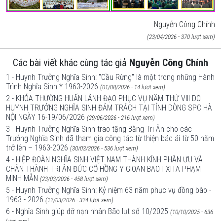
Nguyễn Công Chính
(23/04/2026 - 370 lượt xem)
Các bài viết khác cùng tác giả
Nguyễn Công Chính
1 - Huynh Trưởng Nghĩa Sinh: "Cầu Rừng" là một trong những Hành
Trình Nghĩa Sinh * 1963-2026
(01/08/2026 - 14 lượt xem)
2 - KHÓA THƯỜNG HUẤN LÃNH ĐẠO PHỤC VỤ NĂM THỨ VIII DO
HUYNH TRƯỞNG NGHĨA SINH ĐẢM TRÁCH TẠI TỈNH DÒNG SPC HÀ
NỘI NGÀY 16-19/06/2026
(29/06/2026 - 216 lượt xem)
3 - Huynh Trưởng Nghĩa Sinh trao tặng Bằng Tri Ân cho các
Trưởng Nghĩa Sinh đã tham gia công tác từ thiện bác ái từ 50 năm
trở lên – 1963-2026
(30/03/2026 - 536 lượt xem)
4 - HIỆP ĐOÀN NGHĨA SINH VIỆT NAM THÀNH KÍNH PHÂN ƯU VÀ
CHÂN THÀNH TRI ÂN ĐỨC CỐ HỒNG Y GIOAN BAOTIXITA PHẠM
MINH MẪN
(23/03/2026 - 458 lượt xem)
5 - Huynh Trưởng Nghĩa Sinh: Kỷ niệm 63 năm phục vụ đồng bào -
1963 - 2026
(12/03/2026 - 324 lượt xem)
6 - Nghĩa Sinh giúp đỡ nạn nhân Bão lụt số 10/2025
(10/10/2025 - 636