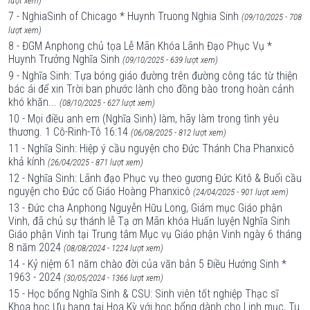
lượt xem)
7 - NghiaSinh of Chicago * Huynh Truong Nghia Sinh
(09/10/2025 - 708
lượt xem)
8 - ĐGM Anphong chủ tọa Lễ Mãn Khóa Lãnh Đạo Phục Vụ *
Huynh Trưởng Nghĩa Sinh
(09/10/2025 - 639 lượt xem)
9 - Nghĩa Sinh: Tựa bóng giáo đường trên đường công tác từ thiện
bác ái để xin Trời ban phước lành cho đồng bào trong hoàn cảnh
khó khăn...
(08/10/2025 - 627 lượt xem)
10 - Mọi điều anh em (Nghĩa Sinh) làm, hãy làm trong tình yêu
thương. 1 Cô-Rinh-Tô 16:14
(06/08/2025 - 812 lượt xem)
11 - Nghĩa Sinh: Hiệp ý cầu nguyện cho Đức Thánh Cha Phanxicô
khả kính
(26/04/2025 - 871 lượt xem)
12 - Nghĩa Sinh: Lãnh đạo Phục vụ theo gương Đức Kitô & Buổi cầu
nguyện cho Đức cố Giáo Hoàng Phanxicô
(24/04/2025 - 901 lượt xem)
13 - Đức cha Anphong Nguyễn Hữu Long, Giám mục Giáo phận
Vinh, đã chủ sự thánh lễ Tạ ơn Mãn khóa Huấn luyện Nghĩa Sinh
Giáo phận Vinh tại Trung tâm Mục vụ Giáo phận Vinh ngày 6 tháng
8 năm 2024
(08/08/2024 - 1224 lượt xem)
14 - Kỷ niệm 61 năm chào đời của văn bản 5 Điều Hướng Sinh *
1963 - 2024
(30/05/2024 - 1366 lượt xem)
15 - Học bổng Nghĩa Sinh & CSU: Sinh viên tốt nghiệp Thạc sĩ
Khoa học Ưu hạng tại Hoa Kỳ với học bổng dành cho Linh mục, Tu