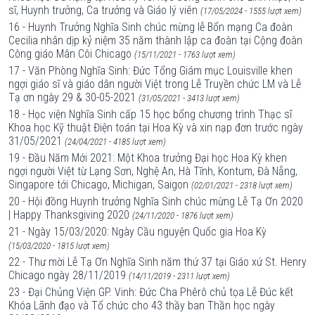
sĩ, Huynh trưởng, Ca trưởng và Giáo lý viên
(17/05/2024 - 1555 lượt xem)
16 - Huynh Trưởng Nghĩa Sinh chúc mừng lễ Bổn mạng Ca đoàn
Cecilia nhân dịp kỷ niệm 35 năm thành lập ca đoàn tại Cộng đoàn
Công giáo Mân Côi Chicago
(15/11/2021 - 1763 lượt xem)
17 - Văn Phòng Nghĩa Sinh: Đức Tổng Giám mục Louisville khen
ngợi giáo sĩ và giáo dân người Việt trong Lễ Truyền chức LM và Lễ
Tạ ơn ngày 29 & 30-05-2021
(31/05/2021 - 3413 lượt xem)
18 - Học viện Nghĩa Sinh cấp 15 học bổng chương trình Thạc sĩ
Khoa học Kỹ thuật Điện toán tại Hoa Kỳ và xin nạp đơn trước ngày
31/05/2021
(24/04/2021 - 4185 lượt xem)
19 - Đầu Năm Mới 2021: Một Khoa trưởng Đại học Hoa Kỳ khen
ngợi người Việt từ Lạng Sơn, Nghệ An, Hà Tĩnh, Kontum, Đà Nẵng,
Singapore tới Chicago, Michigan, Saigon
(02/01/2021 - 2318 lượt xem)
20 - Hội đồng Huynh trưởng Nghĩa Sinh chúc mừng Lễ Tạ Ơn 2020
| Happy Thanksgiving 2020
(24/11/2020 - 1876 lượt xem)
21 - Ngày 15/03/2020: Ngày Cầu nguyện Quốc gia Hoa Kỳ
(15/03/2020 - 1815 lượt xem)
22 - Thư mời Lễ Tạ Ơn Nghĩa Sinh năm thứ 37 tại Giáo xứ St. Henry
Chicago ngày 28/11/2019
(14/11/2019 - 2311 lượt xem)
23 - Đại Chủng Viện GP. Vinh: Đức Cha Phêrô chủ tọa Lễ Đúc kết
Khóa Lãnh đạo và Tổ chức cho 43 thầy ban Thần học ngày