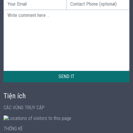
SEND IT
Tiện ích
CÁC VÙNG TRUY CẬP
THỐNG KÊ