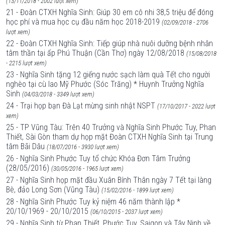
(13/11/2018 - 2002 lượt xem)
21 - Đoàn CTXH Nghĩa Sinh: Giúp 30 em cô nhi 38,5 triệu để đóng
học phí và mua học cụ đầu năm học 2018-2019
(02/09/2018 - 2706
lượt xem)
22 - Đoàn CTXH Nghĩa Sinh: Tiếp giúp nhà nuôi dưỡng bệnh nhân
tâm thần tại ấp Phú Thuận (Cần Thơ) ngày 12/08/2018
(15/08/2018
- 2215 lượt xem)
23 - Nghĩa Sinh tặng 12 giếng nước sạch làm quà Tết cho người
nghèo tại cù lao Mỹ Phước (Sóc Trăng) * Huynh Trưởng Nghĩa
Sinh
(04/03/2018 - 3349 lượt xem)
24 - Trại họp bạn Đà Lạt mừng sinh nhật NSPT
(17/10/2017 - 2022 lượt
xem)
25 - TP Vũng Tàu: Trên 40 Trưởng và Nghĩa Sinh Phước Tuy, Phan
Thiết, Sài Gòn tham dự họp mặt Đoàn CTXH Nghĩa Sinh tại Trung
tâm Bãi Dâu
(18/07/2016 - 3930 lượt xem)
26 - Nghĩa Sinh Phước Tuy tổ chức Khóa Đơn Tâm Trưởng
(28/05/2016)
(30/05/2016 - 1965 lượt xem)
27 - Nghĩa Sinh họp mặt đầu Xuân Bính Thân ngày 7 Tết tại làng
Bè, đảo Long Sơn (Vũng Tàu)
(15/02/2016 - 1899 lượt xem)
28 - Nghĩa Sinh Phước Tuy kỷ niệm 46 năm thành lập *
20/10/1969 - 20/10/2015
(06/10/2015 - 2037 lượt xem)
29 - Nghĩa Sinh từ Phan Thiết, Phước Tuy, Saigon và Tây Ninh về