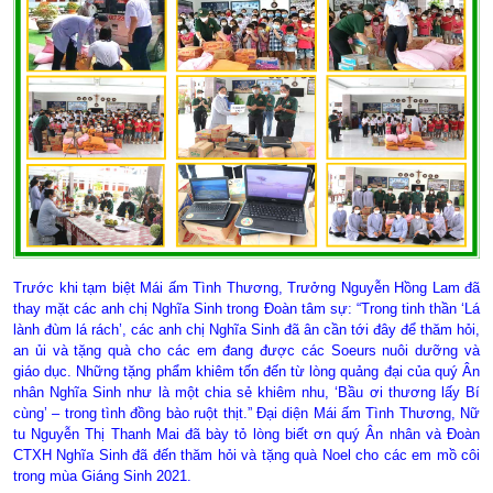
Trước khi tạm biệt Mái ấm Tình Thương, Trưởng Nguyễn Hồng Lam đã
thay mặt các anh chị Nghĩa Sinh trong Đoàn tâm sự: “Trong tinh thần ‘Lá
lành đùm lá rách’, các anh chị Nghĩa Sinh đã ân cần tới đây để thăm hỏi,
an ủi và tặng quà cho các em đang được các Soeurs nuôi dưỡng và
giáo dục. Những tặng phẩm khiêm tốn đến từ lòng quảng đại của quý Ân
nhân Nghĩa Sinh như là một chia sẻ khiêm nhu, ‘Bầu ơi thương lấy Bí
cùng’ – trong tình đồng bào ruột thịt.” Đại diện Mái ấm Tình Thương, Nữ
tu Nguyễn Thị Thanh Mai đã bày tỏ lòng biết ơn quý Ân nhân và Đoàn
CTXH Nghĩa Sinh đã đến thăm hỏi và tặng quà Noel cho các em mồ côi
trong mùa Giáng Sinh 2021.