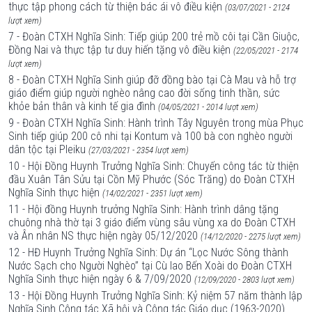
thực tập phong cách từ thiện bác ái vô điều kiện
(03/07/2021 - 2124
lượt xem)
7 - Đoàn CTXH Nghĩa Sinh: Tiếp giúp 200 trẻ mồ côi tại Cần Giuộc,
Đồng Nai và thực tập tư duy hiến tặng vô điều kiện
(22/05/2021 - 2174
lượt xem)
8 - Đoàn CTXH Nghĩa Sinh giúp đỡ đồng bào tại Cà Mau và hỗ trợ
giáo điểm giúp người nghèo nâng cao đời sống tinh thần, sức
khỏe bản thân và kinh tế gia đình
(04/05/2021 - 2014 lượt xem)
9 - Đoàn CTXH Nghĩa Sinh: Hành trình Tây Nguyên trong mùa Phục
Sinh tiếp giúp 200 cô nhi tại Kontum và 100 bà con nghèo người
dân tộc tại Pleiku
(27/03/2021 - 2354 lượt xem)
10 - Hội Đồng Huynh Trưởng Nghĩa Sinh: Chuyến công tác từ thiện
đầu Xuân Tân Sửu tại Cồn Mỹ Phước (Sóc Trăng) do Đoàn CTXH
Nghĩa Sinh thực hiện
(14/02/2021 - 2351 lượt xem)
11 - Hội đồng Huynh trưởng Nghĩa Sinh: Hành trình dâng tặng
chuông nhà thờ tại 3 giáo điểm vùng sâu vùng xa do Đoàn CTXH
và Ân nhân NS thực hiện ngày 05/12/2020
(14/12/2020 - 2275 lượt xem)
12 - HĐ Huynh Trưởng Nghĩa Sinh: Dự án “Lọc Nước Sông thành
Nước Sạch cho Người Nghèo” tại Cù lao Bến Xoài do Đoàn CTXH
Nghĩa Sinh thực hiện ngày 6 & 7/09/2020
(12/09/2020 - 2803 lượt xem)
13 - Hội Đồng Huynh Trưởng Nghĩa Sinh: Kỷ niệm 57 năm thành lập
Nghĩa Sinh Công tác Xã hội và Công tác Giáo dục (1963-2020)