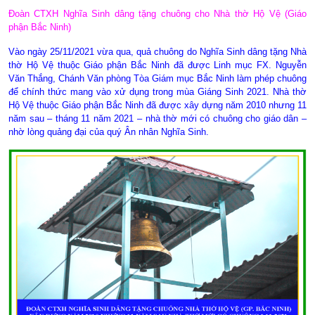
Đoàn CTXH Nghĩa Sinh dâng tặng chuông cho Nhà thờ Hộ Vệ (Giáo
phận Bắc Ninh)
Vào ngày 25/11/2021 vừa qua, quả chuông do Nghĩa Sinh dâng tặng Nhà
thờ Hộ Vệ thuộc Giáo phận Bắc Ninh đã được Linh mục FX. Nguyễn
Văn Thắng, Chánh Văn phòng Tòa Giám mục Bắc Ninh làm phép chuông
để chính thức mang vào xử dụng trong mùa Giáng Sinh 2021. Nhà thờ
Hộ Vệ thuộc Giáo phận Bắc Ninh đã được xây dựng năm 2010 nhưng 11
năm sau – tháng 11 năm 2021 – nhà thờ mới có chuông cho giáo dân
–
nhờ lòng quảng đại của quý Ân nhân Nghĩa Sinh.