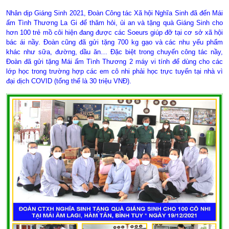
Nhân dịp Giáng Sinh 2021, Đoàn Công tác Xã hội Nghĩa Sinh đã đến Mái
ấm Tình Thương La Gi để thăm hỏi, ủi an và tặng quà Giáng Sinh cho
hơn 100 trẻ mồ côi hiện đang được các Soeurs giúp đỡ tại cơ sở xã hội
bác ái nầy. Đoàn cũng đã gửi tặng 700 kg gạo và các nhu yếu phẩm
khác như sữa, đường, dầu ăn… Đặc biệt trong chuyến công tác nầy,
Đoàn đã gửi tặng Mái ấm Tình Thương 2 máy vi tính để dùng cho các
lớp học trong trường hợp các em cô nhi phải học trực tuyến tại nhà vì
đại dịch COVID (tổng thể là 30 triệu VNĐ).