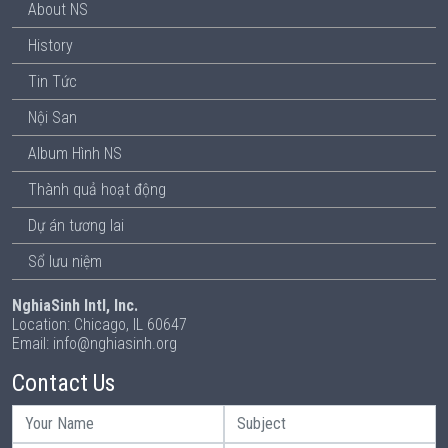
About NS
History
Tin Tức
Nội San
Album Hình NS
Thành quả hoạt động
Dự án tương lai
Sổ lưu niệm
NghiaSinh Intl, Inc.
Location: Chicago, IL 60647
Email: info@nghiasinh.org
Contact Us