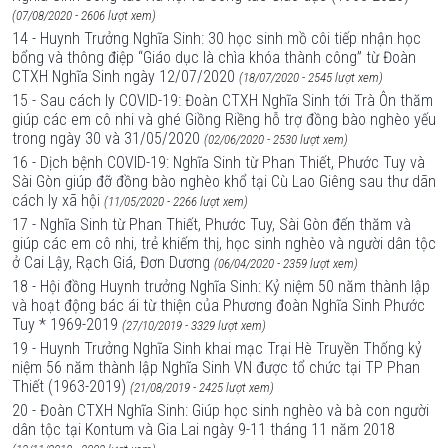
(07/08/2020 - 2606 lượt xem)
14 - Huynh Trưởng Nghĩa Sinh: 30 học sinh mồ côi tiếp nhận học
bổng và thông điệp “Giáo dục là chìa khóa thành công” từ Đoàn
CTXH Nghĩa Sinh ngày 12/07/2020
(18/07/2020 - 2545 lượt xem)
15 - Sau cách ly COVID-19: Đoàn CTXH Nghĩa Sinh tới Trà Ôn thăm
giúp các em cô nhi và ghé Giồng Riềng hỗ trợ đồng bào nghèo yếu
trong ngày 30 và 31/05/2020
(02/06/2020 - 2530 lượt xem)
16 - Dịch bệnh COVID-19: Nghĩa Sinh từ Phan Thiết, Phước Tuy và
Sài Gòn giúp đỡ đồng bào nghèo khổ tại Cù Lao Giêng sau thư dãn
cách ly xã hội
(11/05/2020 - 2266 lượt xem)
17 - Nghĩa Sinh từ Phan Thiết, Phước Tuy, Sài Gòn đến thăm và
giúp các em cô nhi, trẻ khiếm thị, học sinh nghèo và người dân tộc
ở Cai Lậy, Rạch Giá, Đơn Dương
(06/04/2020 - 2359 lượt xem)
18 - Hội đồng Huynh trưởng Nghĩa Sinh: Kỷ niệm 50 năm thành lập
và hoạt động bác ái từ thiện của Phương đoàn Nghĩa Sinh Phước
Tuy * 1969-2019
(27/10/2019 - 3329 lượt xem)
19 - Huynh Trưởng Nghĩa Sinh khai mạc Trại Hè Truyền Thống kỷ
niệm 56 năm thành lập Nghĩa Sinh VN được tổ chức tại TP Phan
Thiết (1963-2019)
(21/08/2019 - 2425 lượt xem)
20 - Đoàn CTXH Nghĩa Sinh: Giúp học sinh nghèo và bà con người
dân tộc tại Kontum và Gia Lai ngày 9-11 tháng 11 năm 2018