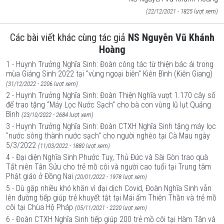
(22/12/2021 - 1825 lượt xem)
Các bài viết khác cùng tác giả
NS Nguyễn Vũ Khánh
Hoàng
1 - Huynh Trưởng Nghĩa Sinh: Đoàn công tác từ thiện bác ái trong
mùa Giáng Sinh 2022 tại "vùng ngoại biên" Kiên Bình (Kiên Giang)
(31/12/2022 - 2206 lượt xem)
2 - Huynh Trưởng Nghĩa Sinh: Đoàn Thiện Nghĩa vượt 1.170 cây số
để trao tặng “Máy Lọc Nước Sạch” cho bà con vùng lũ lụt Quảng
Bình
(23/10/2022 - 2684 lượt xem)
3 - Huynh Trưởng Nghĩa Sinh: Đoàn CTXH Nghĩa Sinh tặng máy lọc
"nước sông thành nước sạch" cho người nghèo tại Cà Mau ngày
5/3/2022
(11/03/2022 - 1880 lượt xem)
4 - Đại diện Nghĩa Sinh Phước Tuy, Thủ Đức và Sài Gòn trao quà
Tất niên Tân Sửu cho trẻ mồ côi và người cao tuổi tại Trung tâm
Phật giáo ở Đồng Nai
(20/01/2022 - 1978 lượt xem)
5 - Dù gặp nhiều khó khăn vì đại dịch Covid, Đoàn Nghĩa Sinh vẫn
lên đường tiếp giúp trẻ khuyết tật tại Mái ấm Thiên Thần và trẻ mồ
côi tại Chùa Hộ Pháp
(05/11/2021 - 2220 lượt xem)
6 - Đoàn CTXH Nghĩa Sinh tiếp giúp 200 trẻ mồ côi tại Hàm Tân và