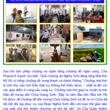
Sau khi làm phép chuông và nghe tiếng chuông đổ ngân vang, Cha
Phanxicô Xaviê cho biết, “Quả chuông do Nghĩa Sinh dâng tặng Nhà thờ
Hộ Vệ có tiếng chuông rất trong thanh và thánh thiêng.” Chuông nhà thờ
là một nhu cầu tinh thần thật sự không thể thiếu được – nhất là đối với
các giáo điểm ở vùng sâu vùng xa. Chuông nhà thờ giúp ta chuẩn bị tinh
thần để mừng đón Chúa Giáng Sinh. “Đây là năm đầu tiên Nhà thờ Hộ
Vệ được đổ chuông để đón mừng Chúa Giáng Sinh và để tạ ơn Chúa đã
nối kết đôi tay phục vụ của Đoàn Nghĩa Sinh đến với toàn thể giáo dân
của ngôi nhà thờ khiêm nhường và nhỏ bé nầy”
, lời Cha Quản nhiệm