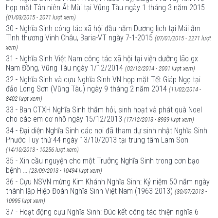
họp mặt Tân niên Ất Mùi tại Vũng Tàu ngày 1 tháng 3 năm 2015
(01/03/2015 - 2071 lượt xem)
30 - Nghĩa Sinh công tác xã hội đầu năm Dương lịch tại Mái ấm
Tình thương Vinh Châu, Baria-VT ngày 7-1-2015
(07/01/2015 - 2271 lượt
xem)
31 - Nghĩa Sinh Việt Nam công tác xã hội tại viện dưỡng lão gx
Nam Đồng, Vũng Tàu ngày 1/12/2014
(02/12/2014 - 2001 lượt xem)
32 - Nghĩa Sinh và cựu Nghĩa Sinh VN họp mặt Tết Giáp Ngọ tại
đảo Long Sơn (Vũng Tàu) ngày 9 tháng 2 năm 2014
(11/02/2014 -
8402 lượt xem)
33 - Ban CTXH Nghĩa Sinh thăm hỏi, sinh hoạt và phát quà Noel
cho các em cơ nhỡ ngày 15/12/2013
(17/12/2013 - 8939 lượt xem)
34 - Đại diện Nghĩa Sinh các nơi đã tham dự sinh nhật Nghĩa Sinh
Phước Tuy thứ 44 ngày 13/10/2013 tại trung tâm Lam Sơn
(14/10/2013 - 10256 lượt xem)
35 - Xin cầu nguyện cho một Trưởng Nghĩa Sinh trong cơn bạo
bệnh …
(23/09/2013 - 10494 lượt xem)
36 - Cựu NSVN mừng Kim Khánh Nghĩa Sinh: Kỷ niệm 50 năm ngày
thành lập Hiệp Đoàn Nghĩa Sinh Việt Nam (1963-2013)
(30/07/2013 -
10995 lượt xem)
37 - Hoạt động cựu Nghĩa Sinh: Đúc kết công tác thiện nghĩa 6