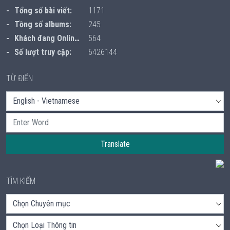
Tổng số bài viết:
1171
Tồng số albums:
245
Khách đang Online:
564
Số lượt truy cập:
6426144
TỪ ĐIỂN
Translate
TÌM KIẾM