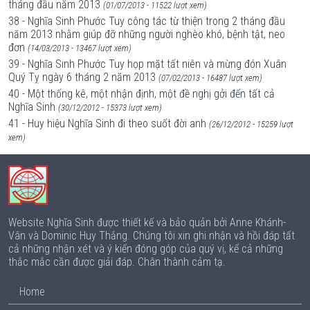
tháng đầu năm 2013
(01/07/2013 - 11522 lượt xem)
38 - Nghĩa Sinh Phước Tuy công tác từ thiện trong 2 tháng đầu
năm 2013 nhằm giúp đỡ những người nghèo khó, bệnh tật, neo
đơn
(14/03/2013 - 13467 lượt xem)
39 - Nghĩa Sinh Phước Tuy họp mặt tất niên và mừng đón Xuân
Quý Tỵ ngày 6 tháng 2 năm 2013
(07/02/2013 - 16487 lượt xem)
40 - Một thống kê, một nhận định, một đề nghị gởi đến tất cả
Nghĩa Sinh
(30/12/2012 - 15373 lượt xem)
41 - Huy hiệu Nghĩa Sinh đi theo suốt đời anh
(26/12/2012 - 15259 lượt
xem)
Website Nghĩa Sinh được thiết kế và bảo quản bởi Anne Khánh-
Vân và Dominic Huy Thắng. Chúng tôi xin ghi nhận và hồi đáp tất
cả những nhận xét và ý kiến đóng góp của quý vị, kể cả những
thắc mắc cần được giải đáp. Chân thành cảm tạ.
Home