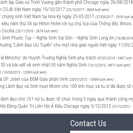
hành lập Giáo xứ Trinh Vương gần thành phố Chicago ngày 26/08/2018
àn CSJB Việt Nam ngày 19/10/2017
(22/10/2017 - 3604 lượt xem)
2 chủng sinh Việt Nam tại Hoa Kỳ ngày 25-03-2017
(27/03/2017 - 2916 lượt 
kiều năm thứ 34 tại Hilton Hotel với sự chủ tọa của Thống đốc Illinoi
 Cecilia
(23/11/2016 - 2674 lượt xem)
ĩa Sinh Phước Tuy – Nghĩa Sinh Sài Gòn – Nghĩa Sinh Long An
(16/08/2016
g thưởng “Lãnh Đạo Ưu Tuyển” cho một nhà giáo người Việt ngày 11/
al Ministry" do Huynh Trưởng Nghĩa Sinh phụ trách
(07/07/2014 - 2447 lượt
 30 và bài viết về sinh nhật 50 năm Nghĩa Sinh
(13/12/2013 - 8971 lượt xem)
h
(19/09/2013 - 12095 lượt xem)
à GP Joliet của ĐGM Giáo phận Vinh
(20/07/2013 - 10909 lượt xem)
ng Lãnh đạo và Sinh hoạt Nhóm cho 100 linh mục và tu sĩ đã được tổ
g lãnh đạo cho 151 nữ tu được tổ chức trong 5 ngày qua thành công m
Hội Đồng Quản Trị Liên Hội Á Kiều Chicago ngày 5/12/2012
(07/12/2012 -
Contact Us