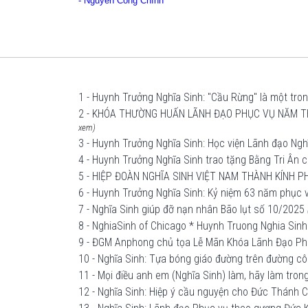
-
Nguyễn Công Chính
1 - Huynh Trưởng Nghĩa Sinh: "Cầu Rừng" là một tro
2 - KHÓA THƯỜNG HUẤN LÃNH ĐẠO PHỤC VỤ NĂM TH
xem)
3 - Huynh Trưởng Nghĩa Sinh: Học viện Lãnh đạo Ngh
4 - Huynh Trưởng Nghĩa Sinh trao tặng Bằng Tri Ân 
5 - HIỆP ĐOÀN NGHĨA SINH VIỆT NAM THÀNH KÍNH 
6 - Huynh Trưởng Nghĩa Sinh: Kỷ niệm 63 năm phục 
7 - Nghĩa Sinh giúp đỡ nạn nhân Bão lụt số 10/2025
8 - NghiaSinh of Chicago * Huynh Truong Nghia Sinh
9 - ĐGM Anphong chủ tọa Lễ Mãn Khóa Lãnh Đạo Ph
10 - Nghĩa Sinh: Tựa bóng giáo đường trên đường cô
11 - Mọi điều anh em (Nghĩa Sinh) làm, hãy làm tron
12 - Nghĩa Sinh: Hiệp ý cầu nguyện cho Đức Thánh 