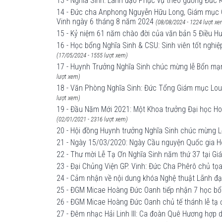
13 - Nghĩa Sinh: Lãnh đạo Phục vụ theo gương Đức 
14 - Đức cha Anphong Nguyễn Hữu Long, Giám mục Gi
Vinh ngày 6 tháng 8 năm 2024
(08/08/2024 - 1224 lượt xe
15 - Kỷ niệm 61 năm chào đời của văn bản 5 Điều H
16 - Học bổng Nghĩa Sinh & CSU: Sinh viên tốt nghiệ
(17/05/2024 - 1555 lượt xem)
17 - Huynh Trưởng Nghĩa Sinh chúc mừng lễ Bổn mạn
lượt xem)
18 - Văn Phòng Nghĩa Sinh: Đức Tổng Giám mục Louis
lượt xem)
19 - Đầu Năm Mới 2021: Một Khoa trưởng Đại học Hoa
(02/01/2021 - 2316 lượt xem)
20 - Hội đồng Huynh trưởng Nghĩa Sinh chúc mừng 
21 - Ngày 15/03/2020: Ngày Cầu nguyện Quốc gia H
22 - Thư mời Lễ Tạ Ơn Nghĩa Sinh năm thứ 37 tại G
23 - Đại Chủng Viện GP. Vinh: Đức Cha Phêrô chủ t
24 - Cảm nhận về nội dung khóa Nghệ thuật Lãnh đạ
25 - ĐGM Micae Hoàng Đức Oanh tiếp nhận 7 học bổ
26 - ĐGM Micae Hoàng Đức Oanh chủ tế thánh lễ tạ
27 - Đêm nhạc Hải Linh III: Ca đoàn Quê Hương hợp 