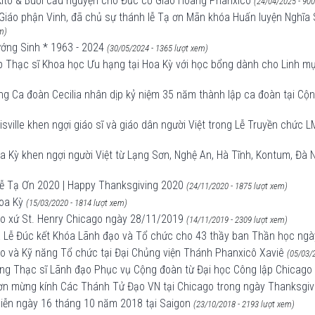
Kitô & Buổi cầu nguyện cho Đức cố Giáo Hoàng Phanxicô
(24/04/2025 - 900
áo phận Vinh, đã chủ sự thánh lễ Tạ ơn Mãn khóa Huấn luyện Nghĩa S
m)
ướng Sinh * 1963 - 2024
(30/05/2024 - 1365 lượt xem)
p Thạc sĩ Khoa học Ưu hạng tại Hoa Kỳ với học bổng dành cho Linh mục,
g Ca đoàn Cecilia nhân dịp kỷ niệm 35 năm thành lập ca đoàn tại Cộ
ville khen ngợi giáo sĩ và giáo dân người Việt trong Lễ Truyền chức 
 Kỳ khen ngợi người Việt từ Lạng Sơn, Nghệ An, Hà Tĩnh, Kontum, Đà N
Lễ Tạ Ơn 2020 | Happy Thanksgiving 2020
(24/11/2020 - 1875 lượt xem)
oa Kỳ
(15/03/2020 - 1814 lượt xem)
iáo xứ St. Henry Chicago ngày 28/11/2019
(14/11/2019 - 2309 lượt xem)
ọa Lễ Đúc kết Khóa Lãnh đạo và Tổ chức cho 43 thầy ban Thần học ng
o và Kỹ năng Tổ chức tại Đại Chủng viện Thánh Phanxicô Xaviê
(05/03/
ng Thạc sĩ Lãnh đạo Phục vụ Cộng đoàn từ Đại học Công lập Chicago
 ơn mừng kính Các Thánh Tử Đạo VN tại Chicago trong ngày Thanksgiv
diễn ngày 16 tháng 10 năm 2018 tại Saigon
(23/10/2018 - 2193 lượt xem)