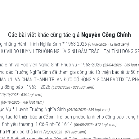
Các bài viết khác cùng tác giả
Nguyễn Công Chính
ng những Hành Trình Nghĩa Sinh * 1963-2026
(01/08/2026 - 12 lượt xem)
Ứ VIII DO HUYNH TRƯỞNG NGHĨA SINH ĐẢM TRÁCH TẠI TỈNH DÒNG SP
ĩa Sinh và Học viện Nghĩa Sinh Phục vụ - 1963-2026
(23/04/2026 - 369 lượt
cho các Trưởng Nghĩa Sinh đã tham gia công tác từ thiện bác ái từ 50 
PHÂN ƯU VÀ CHÂN THÀNH TRI ÂN ĐỨC CỐ HỒNG Y GIOAN BAOTIXITA P
vụ đồng bào - 1963 - 2026
(12/03/2026 - 323 lượt xem)
(10/10/2025 - 636 lượt xem)
(09/10/2025 - 708 lượt xem)
ục Vụ * Huynh Trưởng Nghĩa Sinh
(09/10/2025 - 639 lượt xem)
ng tác từ thiện bác ái để xin Trời ban phước lành cho đồng bào trong 
g tình yêu thương. 1 Cô-Rinh-Tô 16:14
(06/08/2025 - 812 lượt xem)
Cha Phanxicô khả kính
(26/04/2025 - 871 lượt xem)