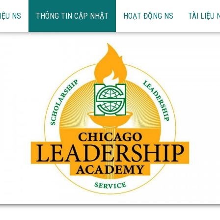
IỆU NS
THÔNG TIN CẬP NHẬT
HOẠT ĐỘNG NS
TÀI LIỆU 