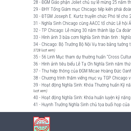
28 - ĐGM Giáo phận Joliet chủ sự lễ mừng 25 năm t
29 - ĐHY Tổng Giám mục Chicago tiếp kiến phái đo
30 - ĐTGM Joseph E. Kurtz truyền chức Phó tế cho 
31 - Nghĩa Sinh Chicago cùng AACC tổ chức Lễ hội Á 
32 - TP Chicago: Lễ mừng 30 năm thành lập Ca đoàn
33 - Hình ảnh 3 bữa cơm Nghĩa Sinh thân tình : Ngh
34 - Chicago: Bộ Trưởng Bộ Nội Vụ trao bằng tưởn
3728 lượt xem)
35 - 56 Linh Mục tham dự thường huấn "Cross Cultur
36 - Hình ảnh tiêu biểu Lễ Tạ Ơn Nghĩa Sinh năm thứ
37 - Thư hiệp thông của ĐGM Micae Hoàng Đức Oan
38 - Chương trình thăm viếng mục vụ TGP Chicago v
39 - Hoạt động Nghĩa Sinh: Khóa Thường huấn Kỹ nă
lượt xem)
40 - Hoạt động Nghĩa Sinh: Khóa huấn luyện kỹ năn
41 - Huynh Trưởng Nghĩa Sinh chủ tọa buổi họp của 