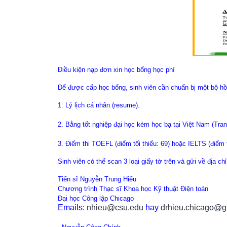
Điều kiện nạp đơn xin học bổng học phí
Để được cấp học bổng, sinh viên cần chuẩn bị một bộ h
1. Lý lịch cá nhân (resume).
2. Bằng tốt nghiệp đại học kèm học bạ tại Việt Nam (Tran
3. Điểm thi TOEFL (điểm tối thiểu: 69) hoặc IELTS (điểm tố
Sinh viên có thể scan 3 loại giấy tờ trên và gửi về địa c
Tiến sĩ Nguyễn Trung Hiếu
Chương trình Thạc sĩ Khoa học Kỹ thuật Điện toán
Đại học Công lập Chicago
Emails:
nhieu@csu.edu
hay
drhieu.chicago@g