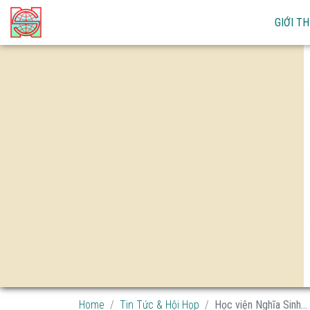
GIỚI TH
Home
Tin Tức & Hội Họp
Học viện Nghĩa Sinh...