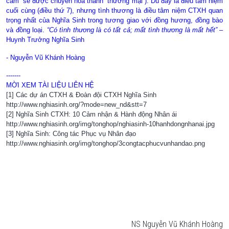
cảm” sẽ được chuyển hóa thành “thương mại”). Dù đây là điều tâm niệm
cuối cùng (điều thứ 7), nhưng tình thương là điều tâm niệm CTXH quan
trọng nhất của Nghĩa Sinh trong tương giao với đồng hương, đồng bào
và đồng loại.
“
Có tình thương là có tất cả; mất tình thương là mất hết
”
–
Huynh Trưởng Nghĩa Sinh
- Nguyễn Vũ Khánh Hoàng
-------
MỜI XEM TÀI LIỆU LIÊN HỆ
[1] Các dự án CTXH & Đoàn đội CTXH Nghĩa Sinh
http://www.nghiasinh.org/?mode=new_nd&stt=7
[2] Nghĩa Sinh CTXH: 10 Cảm nhận & Hành động Nhân ái
http://www.nghiasinh.org/img/tonghop/nghiasinh-10hanhdongnhanai.jpg
[3] Nghĩa Sinh: Công tác Phục vụ Nhân đạo
http://www.nghiasinh.org/img/tonghop/3congtacphucvunhandao.png
NS Nguyễn Vũ Khánh Hoàng