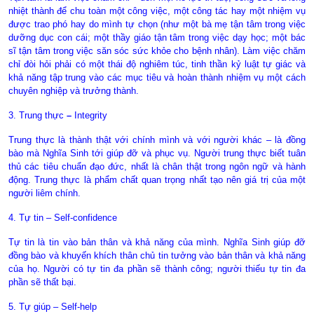
nhiệt thành để chu toàn một công việc, một công tác hay một nhiệm vụ
được trao phó hay do mình tự chọn (như một bà mẹ tận tâm trong việc
dưỡng dục con cái; một thầy giáo tận tâm trong việc dạy học; một bác
sĩ tận tâm trong việc săn sóc sức khỏe cho bệnh nhân). Làm việc chăm
chỉ đòi hỏi phải có một thái độ nghiêm túc, tinh thần kỷ luật tự giác và
khả năng tập trung vào các mục tiêu và hoàn thành nhiệm vụ một cách
chuyên nghiệp và trưởng thành.
3. Trung thực
–
Integrity
Trung thực là thành thật với chính mình và với người khác
–
là đồng
bào mà Nghĩa Sinh tới giúp đỡ và phục vụ. Người trung thực biết tuân
thủ các tiêu chuẩn đạo đức, nhất là chân thật trong ngôn ngữ và hành
động. Trung thực là phẩm chất quan trọng nhất tạo nên giá trị của một
người liêm chính.
4. Tự tin – Self-confidence
Tự tin là tin vào bản thân và khả năng của mình. Nghĩa Sinh giúp đỡ
đồng bào và khuyến khích thân chủ tin tưởng vào bản thân và khả năng
của họ. Người có tự tin đa phần sẽ thành công; người thiếu tự tin đa
phần sẽ thất bại.
5. Tự giúp – Self-help