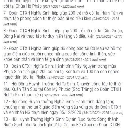
lên đường tiếp giúp trẻ khuyết tật tại Mái ấm Thiên Thần và trẻ mồ
côi tại Chùa Hộ Pháp
(05/11/2021 - 2220 lượt xem)
7 - Đoàn CTXH Nghĩa Sinh tiếp giúp 200 trẻ mồ côi tại Hàm Tân và
thực tập phong cách từ thiện bác ái vô điều kiện
(03/07/2021 - 2124
lượt xem)
8 - Đoàn CTXH Nghĩa Sinh: Tiếp giúp 200 trẻ mồ côi tại Cần Giuộc,
Đồng Nai và thực tập tư duy hiến tặng vô điều kiện
(22/05/2021 - 2174
lượt xem)
9 - Đoàn CTXH Nghĩa Sinh giúp đỡ đồng bào tại Cà Mau và hỗ trợ
giáo điểm giúp người nghèo nâng cao đời sống tinh thần, sức
khỏe bản thân và kinh tế gia đình
(04/05/2021 - 2011 lượt xem)
10 - Đoàn CTXH Nghĩa Sinh: Hành trình Tây Nguyên trong mùa
Phục Sinh tiếp giúp 200 cô nhi tại Kontum và 100 bà con nghèo
người dân tộc tại Pleiku
(27/03/2021 - 2354 lượt xem)
11 - Hội Đồng Huynh Trưởng Nghĩa Sinh: Chuyến công tác từ thiện
đầu Xuân Tân Sửu tại Cồn Mỹ Phước (Sóc Trăng) do Đoàn CTXH
Nghĩa Sinh thực hiện
(14/02/2021 - 2351 lượt xem)
12 - Hội đồng Huynh trưởng Nghĩa Sinh: Hành trình dâng tặng
chuông nhà thờ tại 3 giáo điểm vùng sâu vùng xa do Đoàn CTXH
và Ân nhân NS thực hiện ngày 05/12/2020
(14/12/2020 - 2275 lượt xem)
13 - HĐ Huynh Trưởng Nghĩa Sinh: Dự án “Lọc Nước Sông thành
Nước Sạch cho Người Nghèo” tại Cù lao Bến Xoài do Đoàn CTXH