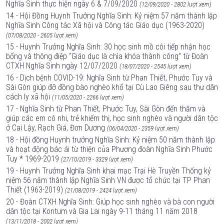
Nghĩa Sinh thực hiện ngày 6 & 7/09/2020
(12/09/2020 - 2802 lượt xem)
14 - Hội Đồng Huynh Trưởng Nghĩa Sinh: Kỷ niệm 57 năm thành lập
Nghĩa Sinh Công tác Xã hội và Công tác Giáo dục (1963-2020)
(07/08/2020 - 2605 lượt xem)
15 - Huynh Trưởng Nghĩa Sinh: 30 học sinh mồ côi tiếp nhận học
bổng và thông điệp “Giáo dục là chìa khóa thành công” từ Đoàn
CTXH Nghĩa Sinh ngày 12/07/2020
(18/07/2020 - 2545 lượt xem)
16 - Dịch bệnh COVID-19: Nghĩa Sinh từ Phan Thiết, Phước Tuy và
Sài Gòn giúp đỡ đồng bào nghèo khổ tại Cù Lao Giêng sau thư dãn
cách ly xã hội
(11/05/2020 - 2266 lượt xem)
17 - Nghĩa Sinh từ Phan Thiết, Phước Tuy, Sài Gòn đến thăm và
giúp các em cô nhi, trẻ khiếm thị, học sinh nghèo và người dân tộc
ở Cai Lậy, Rạch Giá, Đơn Dương
(06/04/2020 - 2359 lượt xem)
18 - Hội đồng Huynh trưởng Nghĩa Sinh: Kỷ niệm 50 năm thành lập
và hoạt động bác ái từ thiện của Phương đoàn Nghĩa Sinh Phước
Tuy * 1969-2019
(27/10/2019 - 3329 lượt xem)
19 - Huynh Trưởng Nghĩa Sinh khai mạc Trại Hè Truyền Thống kỷ
niệm 56 năm thành lập Nghĩa Sinh VN được tổ chức tại TP Phan
Thiết (1963-2019)
(21/08/2019 - 2424 lượt xem)
20 - Đoàn CTXH Nghĩa Sinh: Giúp học sinh nghèo và bà con người
dân tộc tại Kontum và Gia Lai ngày 9-11 tháng 11 năm 2018
(13/11/2018 - 2002 lượt xem)