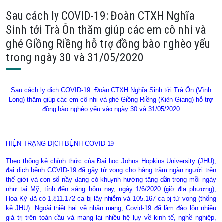
Sau cách ly COVID-19: Đoàn CTXH Nghĩa
Sinh tới Trà Ôn thăm giúp các em cô nhi và
ghé Giồng Riềng hỗ trợ đồng bào nghèo yếu
trong ngày 30 và 31/05/2020
Sau cách ly dịch COVID-19: Đoàn CTXH Nghĩa Sinh tới Trà Ôn (Vĩnh
Long) thăm giúp các em cô nhi và ghé Giồng Riềng (Kiên Giang) hỗ trợ
đồng bào nghèo yếu vào ngày 30 và 31/05/2020
HIỆN TRẠNG DỊCH BỆNH COVID-19
Theo thống kê chính thức của Đại học Johns Hopkins University (JHU),
đại dịch bệnh COVID-19 đã gây tử vong cho hàng trăm ngàn người trên
thế giới và con số nầy đang có khuynh hướng tăng dần trong mỗi ngày
như tại Mỹ, tính đến sáng hôm nay, ngày 1/6/2020 (giờ địa phương),
Hoa Kỳ đã có 1.811.172 ca bị lây nhiễm và 105.167 ca bị tử vong (thống
kê JHU). Ngoài thiệt hại về nhân mạng, Covid-19 đã làm đảo lộn nhiều
giá trị trên toàn cầu và mang lại nhiều hệ lụy về kinh tế, nghề nghiệp,