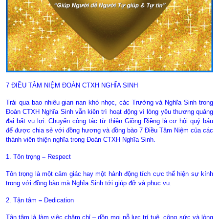
7 ĐIỀU TÂM NIỆM ĐOÀN CTXH NGHĨA SINH
Trải qua bao nhiêu gian nan khó nhọc, các Trưởng và Nghĩa Sinh trong
Đoàn CTXH Nghĩa Sinh vẫn kiên trì hoạt động vì lòng yêu thương quảng
đại bất vụ lợi. Chuyến công tác từ thiện Giồng Riềng là cơ hội quý báu
để được chia sẻ với đồng hương và đồng bào 7 Điều Tâm Niệm của các
thành viên thiện nghĩa trong Đoàn CTXH Nghĩa Sinh.
1. Tôn trọng
–
Respect
Tôn trọng là một cảm giác hay một hành động tích cực thể hiện sự kính
trọng với đồng bào mà Nghĩa Sinh tới giúp đỡ và phục vụ.
2. Tận tâm
–
Dedication
Tận tâm là làm việc chăm chỉ – dồn mọi nỗ lực trí tuệ, công sức và lòng