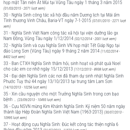
họp mặt Tân niên Ất Mùi tại Vũng Tàu ngày 1 tháng 3 năm 2015
(01/03/2015 - 2071 lượt xem)
30 - Nghĩa Sinh công tác xã hội đầu năm Dương lịch tại Mái ấm
Tình thương Vinh Châu, Baria-VT ngày 7-1-2015
(07/01/2015 - 2271 lượt
xem)
31 - Nghĩa Sinh Việt Nam công tác xã hội tại viện dưỡng lão gx
Nam Đồng, Vũng Tàu ngày 1/12/2014
(02/12/2014 - 2001 lượt xem)
32 - Nghĩa Sinh và cựu Nghĩa Sinh VN họp mặt Tết Giáp Ngọ tại
đảo Long Sơn (Vũng Tàu) ngày 9 tháng 2 năm 2014
(11/02/2014 -
8402 lượt xem)
33 - Ban CTXH Nghĩa Sinh thăm hỏi, sinh hoạt và phát quà Noel
cho các em cơ nhỡ ngày 15/12/2013
(17/12/2013 - 8938 lượt xem)
34 - Đại diện Nghĩa Sinh các nơi đã tham dự sinh nhật Nghĩa Sinh
Phước Tuy thứ 44 ngày 13/10/2013 tại trung tâm Lam Sơn
(14/10/2013 - 10256 lượt xem)
35 - Xin cầu nguyện cho một Trưởng Nghĩa Sinh trong cơn bạo
bệnh …
(23/09/2013 - 10493 lượt xem)
36 - Cựu NSVN mừng Kim Khánh Nghĩa Sinh: Kỷ niệm 50 năm ngày
thành lập Hiệp Đoàn Nghĩa Sinh Việt Nam (1963-2013)
(30/07/2013 -
10995 lượt xem)
37 - Hoạt động cựu Nghĩa Sinh: Đúc kết công tác thiện nghĩa 6
tháng đầu năm 2013