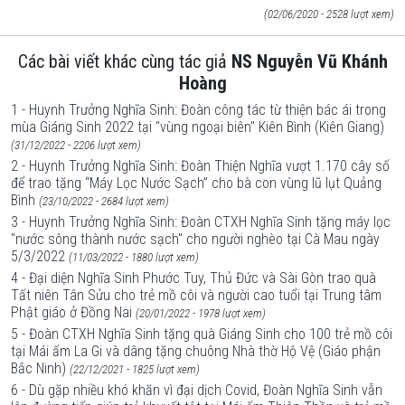
(02/06/2020 - 2528 lượt xem)
Các bài viết khác cùng tác giả
NS Nguyễn Vũ Khánh
Hoàng
1 - Huynh Trưởng Nghĩa Sinh: Đoàn công tác từ thiện bác ái trong
mùa Giáng Sinh 2022 tại "vùng ngoại biên" Kiên Bình (Kiên Giang)
(31/12/2022 - 2206 lượt xem)
2 - Huynh Trưởng Nghĩa Sinh: Đoàn Thiện Nghĩa vượt 1.170 cây số
để trao tặng “Máy Lọc Nước Sạch” cho bà con vùng lũ lụt Quảng
Bình
(23/10/2022 - 2684 lượt xem)
3 - Huynh Trưởng Nghĩa Sinh: Đoàn CTXH Nghĩa Sinh tặng máy lọc
"nước sông thành nước sạch" cho người nghèo tại Cà Mau ngày
5/3/2022
(11/03/2022 - 1880 lượt xem)
4 - Đại diện Nghĩa Sinh Phước Tuy, Thủ Đức và Sài Gòn trao quà
Tất niên Tân Sửu cho trẻ mồ côi và người cao tuổi tại Trung tâm
Phật giáo ở Đồng Nai
(20/01/2022 - 1978 lượt xem)
5 - Đoàn CTXH Nghĩa Sinh tặng quà Giáng Sinh cho 100 trẻ mồ côi
tại Mái ấm La Gi và dâng tặng chuông Nhà thờ Hộ Vệ (Giáo phận
Bắc Ninh)
(22/12/2021 - 1825 lượt xem)
6 - Dù gặp nhiều khó khăn vì đại dịch Covid, Đoàn Nghĩa Sinh vẫn