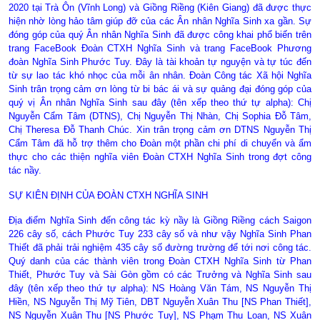
2020 tại Trà Ôn (Vĩnh Long) và Giồng Riềng (Kiên Giang) đã được thực
hiện nhờ lòng hảo tâm giúp đỡ của các Ân nhân Nghĩa Sinh xa gần. Sự
đóng góp của quý Ân nhân Nghĩa Sinh đã được công khai phổ biến trên
trang FaceBook Đoàn CTXH Nghĩa Sinh và trang FaceBook Phương
đoàn Nghĩa Sinh Phước Tuy. Đây là tài khoản tự nguyện và tự túc đến
từ sự lao tác khó nhọc của mỗi ân nhân. Đoàn Công tác Xã hội Nghĩa
Sinh trân trọng cảm ơn lòng từ bi bác ái và sự quảng đại đóng góp của
quý vị Ân nhân Nghĩa Sinh sau đây (tên xếp theo thứ tự alpha): Chị
Nguyễn Cẩm Tâm (DTNS), Chị Nguyễn Thị Nhàn, Chị Sophia Đỗ Tâm,
Chị Theresa Đỗ Thanh Chúc. Xin trân trọng cảm ơn DTNS Nguyễn Thị
Cẩm Tâm đã hỗ trợ thêm cho Đoàn một phần chi phí di chuyển và ẩm
thực cho các thiện nghĩa viên Đoàn CTXH Nghĩa Sinh trong đợt công
tác nầy.
SỰ KIÊN ĐỊNH CỦA ĐOÀN CTXH NGHĨA SINH
Địa điểm Nghĩa Sinh đến công tác kỳ nầy là Giồng Riềng cách Saigon
226 cây số, cách Phước Tuy 233 cây số và như vậy Nghĩa Sinh Phan
Thiết đã phải trải nghiệm 435 cây số đường trường để tới nơi công tác.
Quý danh của các thành viên trong Đoàn CTXH Nghĩa Sinh từ Phan
Thiết, Phước Tuy và Sài Gòn gồm có các Trưởng và Nghĩa Sinh sau
đây (tên xếp theo thứ tự alpha): NS Hoàng Văn Tám, NS Nguyễn Thị
Hiền, NS Nguyễn Thị Mỹ Tiên, DBT Nguyễn Xuân Thu [NS Phan Thiết],
NS Nguyễn Xuân Thu [NS Phước Tuy], NS Phạm Thu Loan, NS Xuân