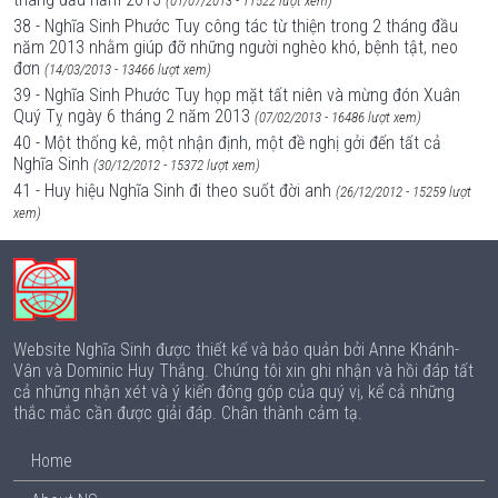
(01/07/2013 - 11522 lượt xem)
38 - Nghĩa Sinh Phước Tuy công tác từ thiện trong 2 tháng đầu
năm 2013 nhằm giúp đỡ những người nghèo khó, bệnh tật, neo
đơn
(14/03/2013 - 13466 lượt xem)
39 - Nghĩa Sinh Phước Tuy họp mặt tất niên và mừng đón Xuân
Quý Tỵ ngày 6 tháng 2 năm 2013
(07/02/2013 - 16486 lượt xem)
40 - Một thống kê, một nhận định, một đề nghị gởi đến tất cả
Nghĩa Sinh
(30/12/2012 - 15372 lượt xem)
41 - Huy hiệu Nghĩa Sinh đi theo suốt đời anh
(26/12/2012 - 15259 lượt
xem)
Website Nghĩa Sinh được thiết kế và bảo quản bởi Anne Khánh-
Vân và Dominic Huy Thắng. Chúng tôi xin ghi nhận và hồi đáp tất
cả những nhận xét và ý kiến đóng góp của quý vị, kể cả những
thắc mắc cần được giải đáp. Chân thành cảm tạ.
Home