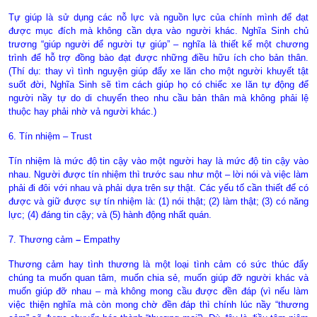
Tự giúp là sử dụng các nỗ lực và nguồn lực của chính mình để đạt
được mục đích mà không cần dựa vào người khác. Nghĩa Sinh chủ
trương “giúp người để người tự giúp” – nghĩa là thiết kế một chương
trình để hỗ trợ đồng bào đạt được những điều hữu ích cho bản thân.
(Thí dụ: thay vì tình nguyện giúp đẩy xe lăn cho một người khuyết tật
suốt đời, Nghĩa Sinh sẽ tìm cách giúp họ có chiếc xe lăn tự động để
người nầy tự do di chuyển theo nhu cầu bản thân mà không phải lệ
thuộc hay phải nhờ vả người khác.)
6. Tín nhiệm – Trust
Tín nhiệm là mức độ tin cậy vào một người hay là mức độ tin cậy vào
nhau. Người được tín nhiệm thì trước sau như một – lời nói và việc làm
phải đi đôi với nhau và
phải dựa trên sự thật. Các yếu tố cần thiết để có
được và giữ được sự tín nhiệm là: (1) nói thật; (2) làm thật; (3) có năng
lực; (4) đáng tin cậy; và (5) hành động nhất quán.
7. Thương cảm
–
Empathy
Thương cảm hay tình thương là một loại tình cảm có sức thúc đẩy
chúng ta muốn quan tâm, muốn chia sẻ, muốn giúp đỡ người khác và
muốn giúp đỡ nhau – mà không mong cầu được đền đáp (vì nếu làm
việc thiện nghĩa mà còn mong chờ đền đáp thì chính lúc nầy “thương