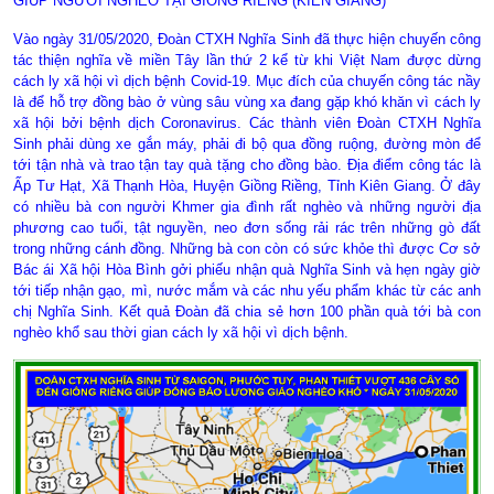
GIÚP NGƯỜI NGHÈO TẠI GIỒNG RIỀNG (KIÊN GIANG)
Vào ngày 31/05/2020, Đoàn CTXH Nghĩa Sinh đã thực hiện chuyến công
tác thiện nghĩa về miền Tây lần thứ 2 kể từ khi Việt Nam được dừng
cách ly xã hội vì dịch bệnh Covid-19. Mục đích của chuyến công tác nầy
là để hỗ trợ đồng bào ở vùng sâu vùng xa đang gặp khó khăn vì cách ly
xã hội bởi bệnh dịch Coronavirus. Các thành viên Đoàn CTXH Nghĩa
Sinh phải dùng xe gắn máy, phải đi bộ qua đồng ruộng, đường mòn để
tới tận nhà và trao tận tay quà tặng cho đồng bào. Địa điểm công tác là
Ấp Tư Hạt, Xã Thạnh Hòa, Huyện Giồng Riềng, Tỉnh Kiên Giang. Ở đây
có nhiều bà con người Khmer gia đình rất nghèo và những người địa
phương cao tuổi, tật nguyền, neo đơn sống rải rác trên những gò đất
trong những cánh đồng. Những bà con còn có sức khỏe thì được Cơ sở
Bác ái Xã hội Hòa Bình gởi phiếu nhận quà Nghĩa Sinh và hẹn ngày giờ
tới tiếp nhận gạo, mì, nước mắm và các nhu yếu phẩm khác từ các anh
chị Nghĩa Sinh. Kết quả Đoàn đã chia sẻ hơn 100 phần quà tới bà con
nghèo khổ sau thời gian cách ly xã hội vì dịch bệnh.