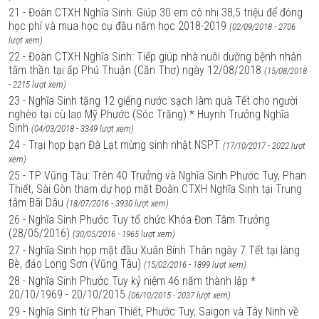
21 - Đoàn CTXH Nghĩa Sinh: Giúp 30 em cô nhi 38,5 triệu để đóng
học phí và mua học cụ đầu năm học 2018-2019
(02/09/2018 - 2706
lượt xem)
22 - Đoàn CTXH Nghĩa Sinh: Tiếp giúp nhà nuôi dưỡng bệnh nhân
tâm thần tại ấp Phú Thuận (Cần Thơ) ngày 12/08/2018
(15/08/2018
- 2215 lượt xem)
23 - Nghĩa Sinh tặng 12 giếng nước sạch làm quà Tết cho người
nghèo tại cù lao Mỹ Phước (Sóc Trăng) * Huynh Trưởng Nghĩa
Sinh
(04/03/2018 - 3349 lượt xem)
24 - Trại họp bạn Đà Lạt mừng sinh nhật NSPT
(17/10/2017 - 2022 lượt
xem)
25 - TP Vũng Tàu: Trên 40 Trưởng và Nghĩa Sinh Phước Tuy, Phan
Thiết, Sài Gòn tham dự họp mặt Đoàn CTXH Nghĩa Sinh tại Trung
tâm Bãi Dâu
(18/07/2016 - 3930 lượt xem)
26 - Nghĩa Sinh Phước Tuy tổ chức Khóa Đơn Tâm Trưởng
(28/05/2016)
(30/05/2016 - 1965 lượt xem)
27 - Nghĩa Sinh họp mặt đầu Xuân Bính Thân ngày 7 Tết tại làng
Bè, đảo Long Sơn (Vũng Tàu)
(15/02/2016 - 1899 lượt xem)
28 - Nghĩa Sinh Phước Tuy kỷ niệm 46 năm thành lập *
20/10/1969 - 20/10/2015
(06/10/2015 - 2037 lượt xem)
29 - Nghĩa Sinh từ Phan Thiết, Phước Tuy, Saigon và Tây Ninh về