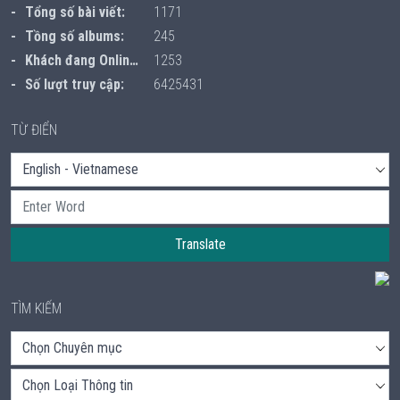
Tổng số bài viết:
1171
Tồng số albums:
245
Khách đang Online:
1253
Số lượt truy cập:
6425431
TỪ ĐIỂN
Translate
TÌM KIẾM