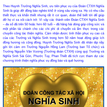
Theo Huynh Trưởng Nghĩa Sinh, ưu tiên phục vụ của Đoàn CTXH Nghĩa
Sinh là giúp đỡ đồng bào nghèo khổ ở vùng sâu vùng xa. Họ có nhu cầu
thiết thực và khẩn thiết nhưng rất ít cơ quan, đoàn thể biết tới để giúp
đỡ họ vì xa xôi cách trở. Vì vậy các thành viên Đoàn CTXH Nghĩa Sinh
– đa số đã trên 50 hoặc hơn 60 tuổi – đã hăng hái đóng góp công sức và
một phần tài chánh cho các chi phí di chuyển và ẩm thực trong các
chuyến công tác thiện nghĩa. Cảm nhận được tinh thần phục vụ cao cả
của các Trưởng và Nghĩa Sinh trong hơn 50 năm hoạt động giúp ích
đồng hương và cộng đồng, Huynh Trưởng Nghĩa Sinh đã nhân dịp nầy
gởi lời cảm ơn Trưởng Nguyễn Hồng Lam (Trưởng ban Tổ chức) và
Trưởng Nguyễn Văn Vượng (Trưởng đoàn CTXH) cùng quý Trưởng và
Nghĩa Sinh Sài Gòn, Phước Tuy, Phan Thiết đã tích cực tham dự các
chương trình thiện nghĩa phuc vụ đồng bào và quê hương.