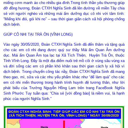
miếng cơm manh áo cho nhiều gia đình.Trong tình thần yêu thương giúp
đỡ đồng hương, Đoàn CTXH Nghĩa Sinh đã lên đường về miền Tây chia
sẻ với người nghèo và những mái ấm dưỡng dục cô nhi với tâm tình:
“Miếng khi đói, gói khi no” – sau thời gian giãn cách xã hội phòng chống
dịch bệnh.
GIÚP CÔ NHI TẠI TRÀ ÔN (VĨNH LONG)
Vào ngày 30/05/2020, Đoàn CTXH Nghĩa Sinh đã đến thăm và tặng quà
cho các em cô nhi đang được quý sư thầy Mái ấm Quan Âm dưỡng
dục. Mái ấm Quan Âm tọa lạc tại Xã Tích Thiện,
Huyện Trà Ôn, thuộc
Tỉnh Vĩnh Long. Đây là một địa điểm nuôi trẻ mồ côi ở vùng sâu vùng xa
và đời sống các em có phần khó khăn sau thời gian cách ly xã hội vì
dịch bệnh. Trong chuyến công tác nầy, Đoàn CTXH Nghĩa Sinh đã mang
theo gạo, mì, sữa và các nhu yếu phẩm khác như “để làm quà” cho các
em cô nhi mến thương trong hành trình huynh đệ tương thân, như lời
phát biểu của Trưởng Nguyễn Hồng Lam trên trang FaceBook Nghĩa
Sinh Phước Tuy tuần qua: “Chia sẻ [với đồng bào] là niềm vui, là hạnh
phúc của người Nghĩa Sinh.”