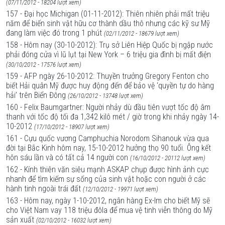
(07/11/2012 - 18204 lượt xem)
157 - Đại học Michigan (01-11-2012): Thiên nhiên phải mất triệu
năm để biến sinh vật hữu cơ thành dầu thô nhưng các kỹ sư Mỹ
đang làm việc đó trong 1 phút
(02/11/2012 - 18679 lượt xem)
158 - Hôm nay (30-10-2012): Trụ sở Liên Hiệp Quốc bị ngập nước
phải đóng cửa vì lũ lụt tại New York – 6 triệu gia đình bị mất điện
(30/10/2012 - 17576 lượt xem)
159 - AFP ngày 26-10-2012: Thuyền trưởng Gregory Fenton cho
biết Hải quân Mỹ được huy động đến để bảo vệ ‘quyền tự do hàng
hải’ trên Biển Đông
(26/10/2012 - 13748 lượt xem)
160 - Felix Baumgartner: Người nhảy dù đầu tiên vượt tốc độ âm
thanh với tốc độ tối đa 1,342 kilô mét / giờ trong khi nhảy ngày 14-
10-2012
(17/10/2012 - 18907 lượt xem)
161 - Cựu quốc vương Camphuchia Norodom Sihanouk vừa qua
đời tại Bắc Kinh hôm nay, 15-10-2012 hưởng thọ 90 tuổi. Ông kết
hôn sáu lần và có tất cả 14 người con
(16/10/2012 - 20112 lượt xem)
162 - Kính thiên văn siêu mạnh ASKAP chụp được hình ảnh cực
nhanh để tìm kiếm sự sống của sinh vật hoặc con người ở các
hành tinh ngoài trái đất
(12/10/2012 - 19971 lượt xem)
163 - Hôm nay, ngày 1-10-2012, ngân hàng Ex-Im cho biết Mỹ sẽ
cho Việt Nam vay 118 triệu đôla để mua vệ tinh viễn thông do Mỹ
sản xuất
(02/10/2012 - 16032 lượt xem)