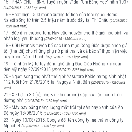
15 - PHAN CHU TRINH: Tuyên ngôn vĩ đại “Chi Bằng Học” năm 1907
(14/09/2015 - 1362 lượt xem)
16 - Phát hiện 1500 mảnh xương tổ tiên của loài người Homo
Naledi sống từ trên 2.5 triệu năm trước đây tại Phi Châu
(10/09/2015
- 1294 lượt xem)
17 - Bức ảnh thương tâm: Hãy cầu nguyện cho thế giới hòa bình và
nhân loại yêu thương
(07/09/2015 - 1354 lượt xem)
18 - ĐGH Francis tuyên bố các Linh mục Công Giáo được phép giải
tội (tha tội) cho những phụ nữ phá thai và cả bác sĩ thực hiện việc
này trong Năm Thánh
(02/09/2015 - 1877 lượt xem)
19 - Tù nhân Mỹ tự tay đóng ghế tặng Đức Giáo Hoàng khi ngài
đến Mỹ ngày 22/09/2015
(25/08/2015 - 2285 lượt xem)
20 - Người sống thọ nhất thế giới: Yasutaro Koide mừng sinh nhật
112 tuổi hôm 21/8/2015 tại Nagoya, Nhật Bản
(22/08/2015 - 1260 lượt
xem)
21 - Xe hơi in 3D (rẻ, nhẹ & ít khí carbon) sắp sửa lăn bánh trên
đường phố
(19/08/2015 - 1130 lượt xem)
22 - Máy bay bằng năng lượng mặt trời tại sân bay xanh của Ấn
Độ ngày 18/08/2015
(18/08/2015 - 1087 lượt xem)
23 - Ngày 10/08/2015: Google đổi tên công ty mẹ thành công ty
Alphabet
(10/08/2015 - 1138 lượt xem)