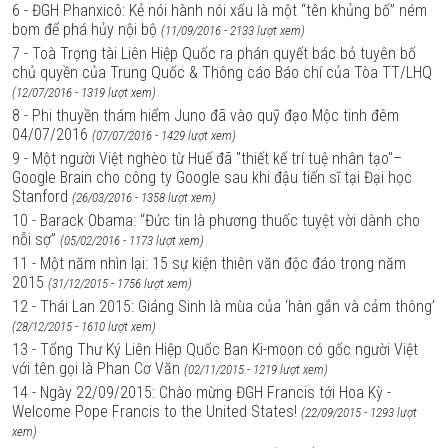
6 - ĐGH Phanxicô: Kẻ nói hành nói xấu là một “tên khủng bố” ném
bom để phá hủy nội bộ
(11/09/2016 - 2133 lượt xem)
7 - Toà Trọng tài Liên Hiệp Quốc ra phán quyết bác bỏ tuyên bố
chủ quyền của Trung Quốc & Thông cáo Báo chí của Tòa TT/LHQ
(12/07/2016 - 1319 lượt xem)
8 - Phi thuyền thám hiểm Juno đã vào quỹ đạo Mộc tinh đêm
04/07/2016
(07/07/2016 - 1429 lượt xem)
9 - Một người Việt nghèo từ Huế đã "thiết kế trí tuệ nhân tạo"–
Google Brain cho công ty Google sau khi đậu tiến sĩ tại Đại học
Stanford
(26/03/2016 - 1358 lượt xem)
10 - Barack Obama: “Đức tin là phương thuốc tuyệt vời dành cho
nỗi sợ”
(05/02/2016 - 1173 lượt xem)
11 - Một năm nhìn lại: 15 sự kiện thiên văn độc đáo trong năm
2015
(31/12/2015 - 1756 lượt xem)
12 - Thái Lan 2015: Giáng Sinh là mùa của ‘hàn gắn và cảm thông’
(28/12/2015 - 1610 lượt xem)
13 - Tổng Thư Ký Liên Hiệp Quốc Ban Ki-moon có gốc người Việt
với tên gọi là Phan Cơ Văn
(02/11/2015 - 1219 lượt xem)
14 - Ngày 22/09/2015: Chào mừng ĐGH Francis tới Hoa Kỳ -
Welcome Pope Francis to the United States!
(22/09/2015 - 1293 lượt
xem)