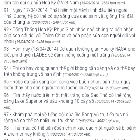
làm tân đại sứ của Hoa Kỳ ở Việt Nam
(15/05/2014 - 2563 lượt xem)
91 - Ngày 17/04/2014: Phát hiện một hành tinh đầu tiên ngoài
Thái Dương hệ có thể có sự sống của các sinh vật giống Trái đất
của chúng ta
(20/04/2014 - 2494 lượt xem)
92 - Tổng Thống Hoa Kỳ: Phục Sinh nhắc nhở chúng ta bổn phận
của con cái đối với Thiên Chúa và bổn phận của con người đối với
nhau
(19/04/2014 - 2436 lượt xem)
93 - Hôm nay (18/04/2014) Cơ quan Không gian Hoa kỳ NASA cho
biết phi thuyền LADEE sẽ đâm thẳng xuống mặt trăng
(18/04/2014 -
2135 lượt xem)
94 - Phi cơ bay vòng quanh thế giới không cần xăng và có thể bay
trên không trung vô hạn định
(11/04/2014 - 2250 lượt xem)
95 - Rôbô đã sẵn sàng làm công việc buồn chán, bẩn thỉu, nguy
hiểm thay cho con người trong tương lai
(08/04/2014 - 2180 lượt xem)
96 - Tìm thấy nước trên một mặt trăng của Sao Thổ có thể rộng
bằng Lake Superior và sâu khoảng 10 cây số
(04/04/2014 - 2558 lượt
xem)
97 - Khám phá mới về tiếng dội của Big Bang: vũ trụ tiếp tục nở
rộng và có thể có nhiều vũ trụ khác
(19/03/2014 - 4042 lượt xem)
98 - Thử máu có thể tiên đoán chính xác cao một người sẽ bị bệnh
Alzheimer hay không
(14/03/2014 - 4110 lượt xem)