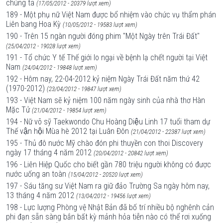
chúng ta
(17/05/2012 - 20379 lượt xem)
189 - Một phụ nữ Việt Nam được bổ nhiệm vào chức vụ thẩm phán
Liên bang Hoa Kỳ
(10/05/2012 - 19583 lượt xem)
190 - Trên 15 ngàn người đóng phim "Một Ngày trên Trái Đất"
(25/04/2012 - 19028 lượt xem)
191 - Tổ chức Y tế Thế giới lo ngại về bệnh lạ chết người tại Việt
Nam
(24/04/2012 - 19848 lượt xem)
192 - Hôm nay, 22-04-2012 kỷ niệm Ngày Trái Đất năm thứ 42
(1970-2012)
(23/04/2012 - 19847 lượt xem)
193 - Việt Nam sẽ kỷ niệm 100 năm ngày sinh của nhà thơ Hàn
Mặc Tử
(21/04/2012 - 19854 lượt xem)
194 - Nữ võ sỹ Taekwondo Chu Hoàng Diệu Linh 17 tuổi tham dự
Thế vận hội Mùa hè 2012 tại Luân Đôn
(21/04/2012 - 22387 lượt xem)
195 - Thủ đô nước Mỹ chào đón phi thuyền con thoi Discovery
ngày 17 tháng 4 năm 2012
(20/04/2012 - 20842 lượt xem)
196 - Liên Hiệp Quốc cho biết gần 780 triệu người không có được
nước uống an toàn
(15/04/2012 - 20520 lượt xem)
197 - Sáu tăng sư Việt Nam ra giữ đảo Trường Sa ngày hôm nay,
13 tháng 4 năm 2012
(13/04/2012 - 19456 lượt xem)
198 - Lực lượng Phòng vệ Nhật Bản đã bố trí nhiều bộ nghênh cản
phi đạn sẵn sàng bắn bất kỳ mảnh hỏa tiễn nào có thể rơi xuống