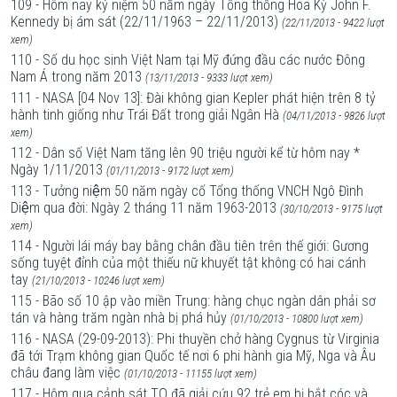
109 - Hôm nay kỷ niệm 50 năm ngày Tổng thống Hoa Kỳ John F.
Kennedy bị ám sát (22/11/1963 – 22/11/2013)
(22/11/2013 - 9422 lượt
xem)
110 - Số du học sinh Việt Nam tại Mỹ đứng đầu các nước Đông
Nam Á trong năm 2013
(13/11/2013 - 9333 lượt xem)
111 - NASA [04 Nov 13]: Đài không gian Kepler phát hiện trên 8 tỷ
hành tinh giống như Trái Đất trong giải Ngân Hà
(04/11/2013 - 9826 lượt
xem)
112 - Dân số Việt Nam tăng lên 90 triệu người kể từ hôm nay *
Ngày 1/11/2013
(01/11/2013 - 9172 lượt xem)
113 - Tưởng niệm 50 năm ngày cố Tổng thống VNCH Ngô Đình
Diệm qua đời: Ngày 2 tháng 11 năm 1963-2013
(30/10/2013 - 9175 lượt
xem)
114 - Người lái máy bay bằng chân đầu tiên trên thế giới: Gương
sống tuyệt đỉnh của một thiếu nữ khuyết tật không có hai cánh
tay
(21/10/2013 - 10246 lượt xem)
115 - Bão số 10 ập vào miền Trung: hàng chục ngàn dân phải sơ
tán và hàng trăm ngàn nhà bị phá hủy
(01/10/2013 - 10800 lượt xem)
116 - NASA (29-09-2013): Phi thuyền chở hàng Cygnus từ Virginia
đã tới Trạm không gian Quốc tế nơi 6 phi hành gia Mỹ, Nga và Âu
châu đang làm việc
(01/10/2013 - 11155 lượt xem)
117 - Hôm qua cảnh sát TQ đã giải cứu 92 trẻ em bị bắt cóc và