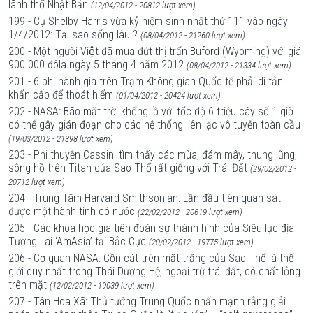
lãnh thổ Nhật Bản
(12/04/2012 - 20812 lượt xem)
199 - Cụ Shelby Harris vừa kỷ niệm sinh nhật thứ 111 vào ngày
1/4/2012: Tại sao sống lâu ?
(08/04/2012 - 21260 lượt xem)
200 - Một người Việt đã mua đứt thị trấn Buford (Wyoming) với giá
900.000 đôla ngày 5 tháng 4 năm 2012
(08/04/2012 - 21334 lượt xem)
201 - 6 phi hành gia trên Trạm Không gian Quốc tế phải di tản
khẩn cấp để thoát hiểm
(01/04/2012 - 20424 lượt xem)
202 - NASA: Bão mặt trời khổng lồ với tốc độ 6 triệu cây số 1 giờ
có thể gây gián đoạn cho các hệ thống liên lạc vô tuyến toàn cầu
(19/03/2012 - 21398 lượt xem)
203 - Phi thuyền Cassini tìm thấy các mùa, đám mây, thung lũng,
sông hồ trên Titan của Sao Thổ rất giống với Trái Đất
(29/02/2012 -
20712 lượt xem)
204 - Trung Tâm Harvard-Smithsonian: Lần đầu tiên quan sát
được một hành tinh có nước
(22/02/2012 - 20619 lượt xem)
205 - Các khoa học gia tiên đoán sự thành hình của Siêu lục địa
Tương Lai ‘AmAsia’ tại Bắc Cực
(20/02/2012 - 19775 lượt xem)
206 - Cơ quan NASA: Cồn cát trên mặt trăng của Sao Thổ là thế
giới duy nhất trong Thái Dương Hệ, ngoại trừ trái đất, có chất lỏng
trên mặt
(12/02/2012 - 19039 lượt xem)
207 - Tân Hoa Xã: Thủ tướng Trung Quốc nhấn mạnh rằng giải