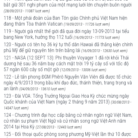
bắt giữ 301 nghi phạm của một mạng lưới lớn chuyên buôn người
(28/09/2013 - 11087 lượt xem)
118 - Một phái đoàn của Ban Tôn giáo Chính phủ Việt Nam hiện
đang thăm Tòa thánh Vatican
(19/09/2013 - 11726 lượt xem)
119 - Người già nhất thế giới đã qua đời ngày 13-09-2013 tại tiểu
bang New York, hưởng thọ 112 tuổi
(16/09/2013 - 11773 lượt xem)
120 - Người có tên họ 36 ký tự thổ dân Hawaii đã thắng kiện chính
phủ Mỹ để giữ nguyên tên trên bằng lái
(16/09/2013 - 12630 lượt xem)
121 - NASA (12 SEPT 13): Phi thuyền Voyager 1 đã rời khỏi Thái
dương hệ sau 36 năm bay cách mặt trời 19 tỷ cây số với tốc độ
57 ngàn 600 cây số một giờ
(12/09/2013 - 13006 lượt xem)
122 - Lễ tấn phong ĐGM Phêrô Nguyễn Văn Viên đã được tổ chức
ngày 4/9/2013 trong bầu khí đạo đức, thánh thiện, trang trọng và
an lành
(04/09/2013 - 13610 lượt xem)
123 - Đài VOA: Tổng Trưởng Ngoại Giao Hoa Kỳ chúc mừng ngày
Quốc khánh của Việt Nam (ngày 2 tháng 9 năm 2013)
(30/08/2013 -
14347 lượt xem)
124 - Chương trình đại học cấp bằng cử nhân ngôn ngữ Việt Nam,
cử nhân sư phạm Việt Ngữ và cử nhân song ngữ Việt-Anh năm
2014 tại Hoa Kỳ
(27/08/2013 - 12443 lượt xem)
125 - Đối thoại quốc phòng song phương Mỹ-Việt lần thứ 10 được