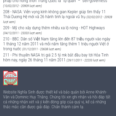
pháp cho nông thôn Trung Quốc là “tự quản” – “self-governess”
(10/02/2012 - 20909 lượt xem)
208 - NASA: Viễn vọng kính không gian Kepler giúp tìm thấy 11
Thái Dương Hệ mới và 26 hành tinh lạ ngoài vũ trụ
(02/02/2012 - 20928
lượt xem)
209 - Mỹ cho xây dựng thêm nhiều xa lộ nóng - HOT Highways
(04/12/2011 - 23333 lượt xem)
210 - BBC: Dân số Việt Nam tăng lên đến 87 triệu người vào ngày
1 tháng 12 năm 2011 và mỗi năm tăng thêm 1 triệu người Việt ở
trong nước
(01/12/2011 - 23638 lượt xem)
211 - Phi thuyền NASA trị giá 2.5 tỷ mk bắt đầu bay tới Hỏa Tinh
hôm nay, ngày 26 tháng 11 năm 2011
(29/11/2011 - 22233 lượt xem)
Website Nghĩa Sinh được thiết kế và bảo quản bởi Anne Khánh-
Vân và Dominic Huy Thắng. Chúng tôi xin ghi nhận và hồi đáp tất
cả những nhận xét và ý kiến đóng góp của quý vị, kể cả những
thắc mắc cần được giải đáp. Chân thành cảm tạ.