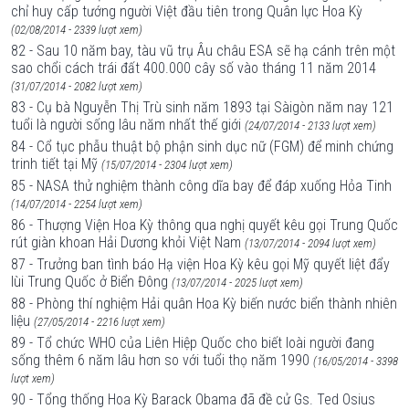
chỉ huy cấp tướng người Việt đầu tiên trong Quân lực Hoa Kỳ
(02/08/2014 - 2339 lượt xem)
82 - Sau 10 năm bay, tàu vũ trụ Âu châu ESA sẽ hạ cánh trên một
sao chổi cách trái đất 400.000 cây số vào tháng 11 năm 2014
(31/07/2014 - 2082 lượt xem)
83 - Cụ bà Nguyễn Thị Trù sinh năm 1893 tại Sàigòn năm nay 121
tuổi là người sống lâu năm nhất thế giới
(24/07/2014 - 2133 lượt xem)
84 - Cổ tục phẫu thuật bộ phận sinh dục nữ (FGM) để minh chứng
trinh tiết tại Mỹ
(15/07/2014 - 2304 lượt xem)
85 - NASA thử nghiệm thành công dĩa bay để đáp xuống Hỏa Tinh
(14/07/2014 - 2254 lượt xem)
86 - Thượng Viện Hoa Kỳ thông qua nghị quyết kêu gọi Trung Quốc
rút giàn khoan Hải Dương khỏi Việt Nam
(13/07/2014 - 2094 lượt xem)
87 - Trưởng ban tình báo Hạ viện Hoa Kỳ kêu gọi Mỹ quyết liệt đẩy
lùi Trung Quốc ở Biển Đông
(13/07/2014 - 2025 lượt xem)
88 - Phòng thí nghiệm Hải quân Hoa Kỳ biến nước biển thành nhiên
liệu
(27/05/2014 - 2216 lượt xem)
89 - Tổ chức WHO của Liên Hiệp Quốc cho biết loài người đang
sống thêm 6 năm lâu hơn so với tuổi thọ năm 1990
(16/05/2014 - 3398
lượt xem)
90 - Tổng thống Hoa Kỳ Barack Obama đã đề cử Gs. Ted Osius