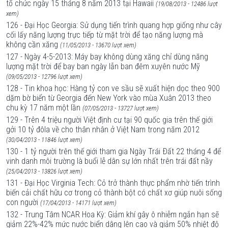
tổ chức ngày 15 tháng 8 năm 2013 tại Hawaii
(19/08/2013 - 12486 lượt
xem)
126 - Đại Học Georgia: Sử dụng tiến trình quang hợp giống như cây
cối lấy năng lượng trực tiếp từ mặt trời để tạo năng lượng mà
không cần xăng
(11/05/2013 - 13670 lượt xem)
127 - Ngày 4-5-2013: Máy bay không dùng xăng chỉ dùng năng
lượng mặt trời để bay ban ngày lẫn ban đêm xuyên nước Mỹ
(09/05/2013 - 12796 lượt xem)
128 - Tin khoa học: Hàng tỷ con ve sầu sẽ xuất hiện dọc theo 900
dặm bờ biển từ Georgia đến New York vào mùa Xuân 2013 theo
chu kỳ 17 năm một lần
(07/05/2013 - 13727 lượt xem)
129 - Trên 4 triệu người Việt định cư tại 90 quốc gia trên thế giới
gởi 10 tỷ đôla về cho thân nhân ở Việt Nam trong năm 2012
(30/04/2013 - 11846 lượt xem)
130 - 1 tỷ người trên thế giới tham gia Ngày Trái Ðất 22 tháng 4 để
vinh danh môi trường là buổi lễ dân sự lớn nhất trên trái đất nầy
(25/04/2013 - 13826 lượt xem)
131 - Đại Học Virginia Tech: Cỏ trở thành thực phẩm nhờ tiến trình
biến cải chất hữu cơ trong cỏ thành bột có chất xơ giúp nuôi sống
con người
(17/04/2013 - 14171 lượt xem)
132 - Trung Tâm NCAR Hoa Kỳ: Giảm khí gây ô nhiễm ngắn hạn sẽ
giảm 22%-42% mức nước biển dâng lên cao và giảm 50% nhiệt độ