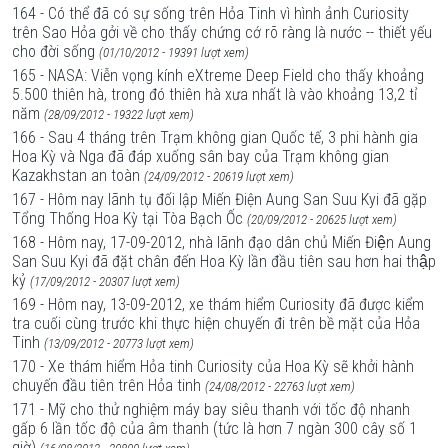
164 - Có thể đã có sự sống trên Hỏa Tinh vì hình ảnh Curiosity
trên Sao Hỏa gởi về cho thấy chứng cớ rõ ràng là nước -- thiết yếu
cho đời sống
(01/10/2012 - 19391 lượt xem)
165 - NASA: Viễn vọng kính eXtreme Deep Field cho thấy khoảng
5.500 thiên hà, trong đó thiên hà xưa nhất là vào khoảng 13,2 tỉ
năm
(28/09/2012 - 19322 lượt xem)
166 - Sau 4 tháng trên Trạm không gian Quốc tế, 3 phi hành gia
Hoa Kỳ và Nga đã đáp xuống sân bay của Trạm không gian
Kazakhstan an toàn
(24/09/2012 - 20619 lượt xem)
167 - Hôm nay lãnh tụ đối lập Miến Điện Aung San Suu Kyi đã gặp
Tổng Thống Hoa Kỳ tại Tòa Bạch Ốc
(20/09/2012 - 20625 lượt xem)
168 - Hôm nay, 17-09-2012, nhà lãnh đạo dân chủ Miến Điện Aung
San Suu Kyi đã đặt chân đến Hoa Kỳ lần đầu tiên sau hơn hai thập
kỷ
(17/09/2012 - 20307 lượt xem)
169 - Hôm nay, 13-09-2012, xe thám hiểm Curiosity đã được kiểm
tra cuối cùng trước khi thực hiện chuyến đi trên bề mặt của Hỏa
Tinh
(13/09/2012 - 20773 lượt xem)
170 - Xe thám hiểm Hỏa tinh Curiosity của Hoa Kỳ sẽ khởi hành
chuyến đầu tiên trên Hỏa tinh
(24/08/2012 - 22763 lượt xem)
171 - Mỹ cho thử nghiệm máy bay siêu thanh với tốc độ nhanh
gấp 6 lần tốc độ của âm thanh (tức là hơn 7 ngàn 300 cây số 1
giờ)