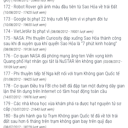
(16/08/2012 - 20800 lượt xem)
172 - Robot Rover gởi ảnh màu đầu tiên từ Sao Hỏa về trái Đất
(10/08/2012 - 17425 lượt xem)
173 - Google bị phạt 22 triệu rưỡi Mỹ kim vì vi phạm đời tư
(10/08/2012 - 19655 lượt xem)
174 - VietJetAir bị phạt vì
(08/08/2012 - 19301 lượt xem)
175 - NASA: Phi thuyền Curiosity đáp xuống Sao Hỏa thành công
sau khi đi xuyên qua khí quyển Sao Hỏa là “7 phút kinh hoàng”
(08/08/2012 - 19136 lượt xem)
176 - Cơ quan NASA đã phóng mạng ăng-ten Viễn vọng kính
Quang phổ Hạt nhân gọi tắt là NuSTAR lên không gian
(03/08/2012 -
19109 lượt xem)
177 - Phi thuyền tiếp tế Nga kết nối với trạm Không gian Quốc tế
(01/08/2012 - 18425 lượt xem)
178 - Cơ quan Điều tra FBI cho biết đã đập tan một đường dây gian
lận thẻ tín dụng trên Internet có tầm hoạt động toàn cầu
(14/07/2012 - 19976 lượt xem)
179 - Các nhà khoa học vừa khám phá ra được hạt nguyên tử sơ
cấp
(10/07/2012 - 21643 lượt xem)
180 - Ba phi hành gia từ Trạm Không gian Quốc tế đã về tới trái
đất sau hơn 6 tháng trên trạm không gian bay trên quỹ đạo
(08/07/2012 - 18229 lượt xem)