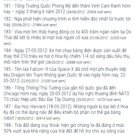
181 - Tổng Trưởng Quốc Phòng Mỹ đến thăm Vịnh Cam Ranh hôm
nay – ngày 3 tháng 6 năm 2012
(04/06/2012 - 20504 lượt xem)
182 - Nga phát hiện chương trình vi tính hiểm độc nhất từ trước tới
nay
(03/06/2012 - 21984 lượt xem)
183 - Vừa mới tìm thấy hang động có từ 400 trăm ngàn năm tại Do
Thái đã tiết lộ nhiều bí mật loài người cổ xưa
(01/06/2012 - 22333 lượt
xem)
184 - Ngày 27-05-2012: Xe hơi chạy bằng điện được sản xuất để
thay thế 210 triệu xe hơi ở Hoa Kỳ chiếm 1/4 số xăng dầu tiêu thụ
mỗi năm trên thế giới
(28/05/2012 - 20688 lượt xem)
185 - Tên lửa Falcon–9 của Space X đã chở một phi thuyền tiếp
liệu Dragon lên Trạm Không gian Quốc tế vào ngày hôm nay, 22-
05-2012
(22/05/2012 - 21200 lượt xem)
186 - Tổng Thống/Thủ Tướng của gần 60 quốc gia đã đến
Chicago hôm nay, ngày 20-05-2012 dự hội nghị thượng đỉnh NATO
Tổ chức Hiệp ước Bắc Đại Tây Dương
(20/05/2012 - 16725 lượt xem)
187 - Đại Học Harvard (18-05-2012): Những người bị bại liệt ở Hoa
Kỳ đã có thể dùng não để điều khiển bộ phận cơ thể giả bằng
robot
(18/05/2012 - 20414 lượt xem)
188 - Trái đất đang suy thoái: hiện giờ chúng ta đã đứng ở mức
50% vượt quá khả năng của trái đất để hỗ trợ cho sự sống của