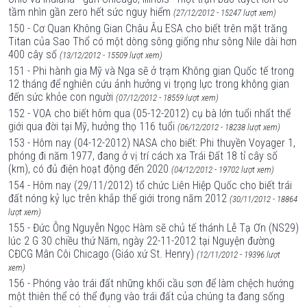
tầm nhìn gần zero hết sức nguy hiểm
(27/12/2012 - 15247 lượt xem)
150 - Cơ Quan Không Gian Châu Âu ESA cho biết trên mặt trăng
Titan của Sao Thổ có một dòng sông giống như sông Nile dài hơn
400 cây số
(13/12/2012 - 15509 lượt xem)
151 - Phi hành gia Mỹ và Nga sẽ ở trạm Không gian Quốc tế trong
12 tháng để nghiên cứu ảnh hưởng vi trọng lực trong không gian
đến sức khỏe con người
(07/12/2012 - 18559 lượt xem)
152 - VOA cho biết hôm qua (05-12-2012) cụ bà lớn tuổi nhất thế
giới qua đời tại Mỹ, hưởng thọ 116 tuổi
(06/12/2012 - 18238 lượt xem)
153 - Hôm nay (04-12-2012) NASA cho biết: Phi thuyền Voyager 1,
phóng đi năm 1977, đang ở vị trí cách xa Trái Đất 18 tỉ cây số
(km), có đủ điện hoạt động đến 2020
(04/12/2012 - 19702 lượt xem)
154 - Hôm nay (29/11/2012) tổ chức Liên Hiệp Quốc cho biết trái
đất nóng kỷ lục trên khắp thế giới trong năm 2012
(30/11/2012 - 18864
lượt xem)
155 - Đức Ông Nguyễn Ngọc Hàm sẽ chủ tế thánh Lễ Tạ Ơn (NS29)
lúc 2 G 30 chiều thứ Năm, ngày 22-11-2012 tại Nguyện đường
CĐCG Mân Côi Chicago (Giáo xứ St. Henry)
(12/11/2012 - 19396 lượt
xem)
156 - Phóng vào trái đất những khối cầu sơn để làm chệch hướng
một thiên thể có thể đụng vào trái đất của chúng ta đang sống