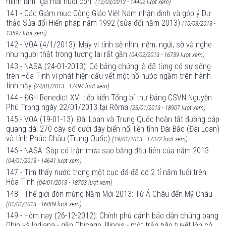
mình làm “gà mái nuôi con”
(12/03/2013 - 14402 lượt xem)
141 - Các Giám mục Công Giáo Việt Nam nhận định và góp ý Dự
thảo Sửa đổi Hiến pháp năm 1992 (sửa đổi năm 2013)
(10/03/2013 -
13597 lượt xem)
142 - VOA (4/1/2013): Máy vi tính sẽ nhìn, nếm, ngửi, sờ và nghe
như người thật trong tương lai rất gần
(04/02/2013 - 16739 lượt xem)
143 - NASA (24-01-2013): Có bằng chứng là đã từng có sự sống
trên Hỏa Tinh vì phát hiện dấu vết một hồ nước ngầm trên hành
tinh nầy
(24/01/2013 - 17494 lượt xem)
144 - ĐGH Benedict XVI tiếp kiến Tổng bí thư Đảng CSVN Nguyễn
Phú Trọng ngày 22/01/2013 tại Rôma
(23/01/2013 - 18907 lượt xem)
145 - VOA (19-01-13): Đài Loan và Trung Quốc hoàn tất đường cáp
quang dài 270 cây số dưới đáy biển nối liền tỉnh Đài Bắc (Đài Loan)
và tỉnh Phúc Châu (Trung Quốc)
(19/01/2013 - 17372 lượt xem)
146 - NASA: Sắp có trận mưa sao băng đầu tiên của năm 2013
(04/01/2013 - 14641 lượt xem)
147 - Tìm thấy nước trong một cục đá đã có 2 tỉ năm tuổi trên
Hỏa Tinh
(04/01/2013 - 18753 lượt xem)
148 - Thế giới đón mừng Năm Mới 2013: Từ Á Châu đến Mỹ Châu
(01/01/2013 - 16809 lượt xem)
149 - Hôm nay (26-12-2012): Chính phủ cảnh báo dân chúng bang
Ohio và Indiana - gần Chicago, Illinois - một trận bão tuyết lớn có