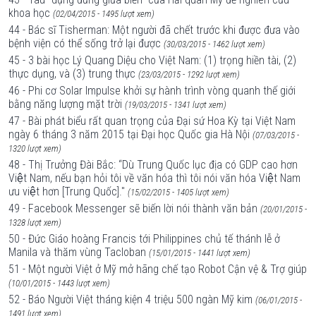
khoa học
(02/04/2015 - 1495 lượt xem)
44 - Bác sĩ Tisherman: Một người đã chết trước khi được đưa vào
bệnh viện có thể sống trở lại được
(30/03/2015 - 1462 lượt xem)
45 - 3 bài học Lý Quang Diệu cho Việt Nam: (1) trọng hiền tài, (2)
thực dụng, và (3) trung thực
(23/03/2015 - 1292 lượt xem)
46 - Phi cơ Solar Impulse khởi sự hành trình vòng quanh thế giới
bằng năng lượng mặt trời
(19/03/2015 - 1341 lượt xem)
47 - Bài phát biểu rất quan trọng của Đại sứ Hoa Kỳ tại Việt Nam
ngày 6 tháng 3 năm 2015 tại Đại học Quốc gia Hà Nội
(07/03/2015 -
1320 lượt xem)
48 - Thị Trưởng Đài Bắc: “Dù Trung Quốc lục địa có GDP cao hơn
Việt Nam, nếu bạn hỏi tôi về văn hóa thì tôi nói văn hóa Việt Nam
ưu việt hơn [Trung Quốc]."
(15/02/2015 - 1405 lượt xem)
49 - Facebook Messenger sẽ biến lời nói thành văn bản
(20/01/2015 -
1328 lượt xem)
50 - Đức Giáo hoàng Francis tới Philippines chủ tế thánh lễ ở
Manila và thăm vùng Tacloban
(15/01/2015 - 1441 lượt xem)
51 - Một người Việt ở Mỹ mở hãng chế tạo Robot Cận vệ & Trợ giúp
(10/01/2015 - 1443 lượt xem)
52 - Báo Người Việt tháng kiện 4 triệu 500 ngàn Mỹ kim
(06/01/2015 -
1491 lượt xem)