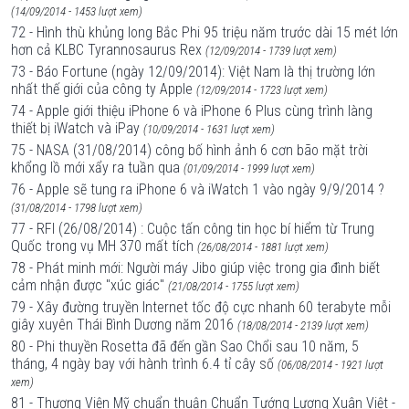
(14/09/2014 - 1453 lượt xem)
72 - Hình thù khủng long Bắc Phi 95 triệu năm trước dài 15 mét lớn
hơn cả KLBC Tyrannosaurus Rex
(12/09/2014 - 1739 lượt xem)
73 - Báo Fortune (ngày 12/09/2014): Việt Nam là thị trường lớn
nhất thế giới của công ty Apple
(12/09/2014 - 1723 lượt xem)
74 - Apple giới thiệu iPhone 6 và iPhone 6 Plus cùng trình làng
thiết bị iWatch và iPay
(10/09/2014 - 1631 lượt xem)
75 - NASA (31/08/2014) công bố hình ảnh 6 cơn bão mặt trời
khổng lồ mới xẩy ra tuần qua
(01/09/2014 - 1999 lượt xem)
76 - Apple sẽ tung ra iPhone 6 và iWatch 1 vào ngày 9/9/2014 ?
(31/08/2014 - 1798 lượt xem)
77 - RFI (26/08/2014) : Cuộc tấn công tin học bí hiểm từ Trung
Quốc trong vụ MH 370 mất tích
(26/08/2014 - 1881 lượt xem)
78 - Phát minh mới: Người máy Jibo giúp việc trong gia đình biết
cảm nhận được "xúc giác"
(21/08/2014 - 1755 lượt xem)
79 - Xây đường truyền Internet tốc độ cực nhanh 60 terabyte mỗi
giây xuyên Thái Bình Dương năm 2016
(18/08/2014 - 2139 lượt xem)
80 - Phi thuyền Rosetta đã đến gần Sao Chổi sau 10 năm, 5
tháng, 4 ngày bay với hành trình 6.4 tỉ cây số
(06/08/2014 - 1921 lượt
xem)
81 - Thượng Viện Mỹ chuẩn thuận Chuẩn Tướng Lương Xuân Việt -