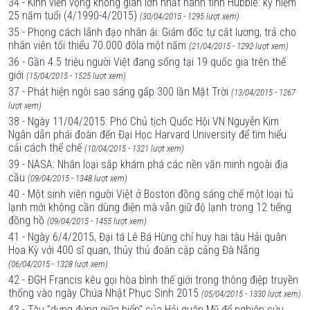
34 - Kính viễn vọng không gian lớn nhất hành tinh Hubble: kỷ niệm
25 năm tuổi (4/1990-4/2015)
(30/04/2015 - 1295 lượt xem)
35 - Phong cách lãnh đạo nhân ái: Giám đốc tự cắt lương, trả cho
nhân viên tối thiểu 70.000 đôla một năm
(21/04/2015 - 1292 lượt xem)
36 - Gần 4.5 triệu người Việt đang sống tại 19 quốc gia trên thế
giới
(15/04/2015 - 1525 lượt xem)
37 - Phát hiện ngôi sao sáng gấp 300 lần Mặt Trời
(13/04/2015 - 1267
lượt xem)
38 - Ngày 11/04/2015: Phó Chủ tịch Quốc Hội VN Nguyễn Kim
Ngân dẫn phái đoàn đến Đại Học Harvard University để tìm hiểu
cải cách thể chế
(10/04/2015 - 1321 lượt xem)
39 - NASA: Nhân loại sắp khám phá các nền văn minh ngoài địa
cầu
(09/04/2015 - 1348 lượt xem)
40 - Một sinh viên người Việt ở Boston đồng sáng chế một loại tủ
lạnh mới không cần dùng điện mà vẫn giữ độ lạnh trong 12 tiếng
đồng hồ
(09/04/2015 - 1455 lượt xem)
41 - Ngày 6/4/2015, Đại tá Lê Bá Hùng chỉ huy hai tàu Hải quân
Hoa Kỳ với 400 sĩ quan, thủy thủ đoàn cập cảng Đà Nẵng
(06/04/2015 - 1328 lượt xem)
42 - ĐGH Francis kêu gọi hòa bình thế giới trong thông điệp truyền
thống vào ngày Chúa Nhật Phục Sinh 2015
(05/04/2015 - 1330 lượt xem)
43 - Tàu "dựng đứng giữa biển" của Hải quân Mỹ để nghiên cứu