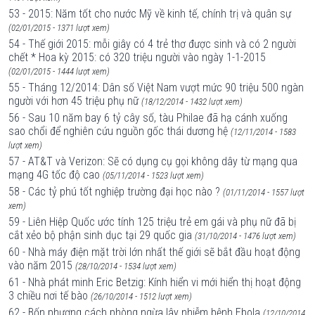
53 - 2015: Năm tốt cho nước Mỹ về kinh tế, chính trị và quân sự
(02/01/2015 - 1371 lượt xem)
54 - Thế giới 2015: mỗi giây có 4 trẻ thơ được sinh và có 2 người
chết * Hoa kỳ 2015: có 320 triệu người vào ngày 1-1-2015
(02/01/2015 - 1444 lượt xem)
55 - Tháng 12/2014: Dân số Việt Nam vượt mức 90 triệu 500 ngàn
người với hơn 45 triệu phụ nữ
(18/12/2014 - 1432 lượt xem)
56 - Sau 10 năm bay 6 tỷ cây số, tàu Philae đã hạ cánh xuống
sao chổi để nghiên cứu nguồn gốc thái dương hệ
(12/11/2014 - 1583
lượt xem)
57 - AT&T và Verizon: Sẽ có dụng cụ gọi không dây từ mạng qua
mạng 4G tốc độ cao
(05/11/2014 - 1523 lượt xem)
58 - Các tỷ phú tốt nghiệp trường đại học nào ?
(01/11/2014 - 1557 lượt
xem)
59 - Liên Hiệp Quốc ước tính 125 triệu trẻ em gái và phụ nữ đã bị
cắt xẻo bộ phận sinh dục tại 29 quốc gia
(31/10/2014 - 1476 lượt xem)
60 - Nhà máy điện mặt trời lớn nhất thế giới sẽ bắt đầu hoạt động
vào năm 2015
(28/10/2014 - 1534 lượt xem)
61 - Nhà phát minh Eric Betzig: Kính hiển vi mới hiển thị hoạt động
3 chiều nơi tế bào
(26/10/2014 - 1512 lượt xem)
62 - Bốn phương cách phòng ngừa lây nhiễm bệnh Ebola
(12/10/2014