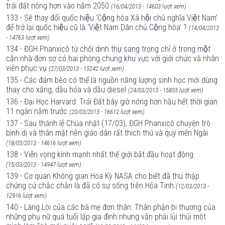
trái đất nóng hơn vào năm 2050
(16/04/2013 - 14603 lượt xem)
133 - Sẽ thay đổi quốc hiệu ‘Cộng hòa Xã hội chủ nghĩa Việt Nam’
để trở lại quốc hiệu cũ là ‘Việt Nam Dân chủ Cộng hòa’ ?
(14/04/2013
- 14763 lượt xem)
134 - ĐGH Phanxicô từ chối dinh thự sang trọng chỉ ở trong một
căn nhà đơn sơ có hai phòng chung khu vực với giới chức và nhân
viên phục vụ
(27/03/2013 - 15242 lượt xem)
135 - Các đám bèo có thể là nguồn năng lượng sinh học mới dùng
thay cho xăng, dầu hỏa và dầu diesel
(24/03/2013 - 15855 lượt xem)
136 - Đại Học Harvard: Trái Đất bây giờ nóng hơn hầu hết thời gian
11 ngàn năm trước
(20/03/2013 - 16612 lượt xem)
137 - Sau thánh lễ Chúa nhật (17/03), ĐGH Phanxicô chuyện trò
bình dị và thân mật nên giáo dân rất thích thú và quý mến Ngài
(18/03/2013 - 14616 lượt xem)
138 - Viễn vọng kính mạnh nhất thế giới bắt đầu hoạt động
(15/03/2013 - 14947 lượt xem)
139 - Cơ quan Không gian Hoa Kỳ NASA cho biết đã thu thập
chứng cứ chắc chắn là đã có sự sống trên Hỏa Tinh
(12/03/2013 -
12916 lượt xem)
140 - Làng Lòi của các bà mẹ đơn thân: Thân phận bi thương của
những phụ nữ quá tuổi lập gia đình nhưng vẫn phải lủi thủi môt