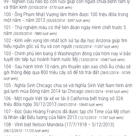
99 - Nghiên cứu não bộ con ruồi giúp con người chữa bệnh tâm lý
và thần kinh
(07/03/2014 - 5770 lượt xem)
100 - Ông Phạm Nhật Vượng làm thêm được 100 triệu đôla trong
một năm -- năm 2013
(05/03/2014 - 5397 lượt xem)
101 - Thử nghiệm máu có thể tiên đoán ngày mình chết trước 5
năm
(03/03/2014 - 7883 lượt xem)
102 - Kính viễn vọng lớn nhất lịch sử tại đại học Arizona giúp tìm
hiểu nguồn gốc vũ trụ và con người
(13/02/2014 - 11207 lượt xem)
103 - Chính phủ liên bang ở Washington đóng cửa hôm nay vì bão
tuyết lớn tiếp tục hoành hành nước Mỹ
(13/02/2014 - 10467 lượt xem)
104 - Sau hành trình 10 năm, phi thuyền săn sao chổi Âu châu sẽ
gởi thông điệp qua 800 triệu cây số để tới trái đất
(28/01/2014 - 10749
lượt xem)
105 - Nghĩa Sinh Chicago chia sẻ với Nghĩa Sinh Việt Nam hình ảnh
giá lạnh mùa Đông năm 2014 tại Chicago
(09/01/2014 - 9193 lượt xem)
106 - Một người Việt tài xế xe tải ở California biết trúng số 324
triệu đôla ngày 30/12/2013
(04/01/2014 - 10645 lượt xem)
107 - Đức Giáo Hoàng Francis đã được tạp chí Time của Mỹ chọn
là Nhân vật Biểu tượng của Năm 2013
(12/12/2013 - 11747 lượt xem)
108 - Vĩnh biệt Nelson Mandela (17/7/1918 – 5/12/2013)
(06/12/2013 - 11125 lượt xem)