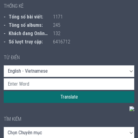
THỐNG KÊ
Tổng số bài viết:
1171
Tồng số albums:
245
Khách đang Online:
132
Số lượt truy cập:
6416712
TỪ ĐIỂN
Translate
TÌM KIẾM