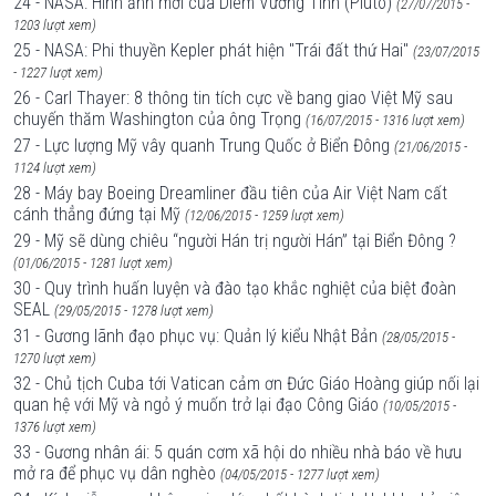
24 - NASA: Hình ảnh mới của Diêm Vương Tinh (Pluto)
(27/07/2015 -
1203 lượt xem)
25 - NASA: Phi thuyền Kepler phát hiện "Trái đất thứ Hai"
(23/07/2015
- 1227 lượt xem)
26 - Carl Thayer: 8 thông tin tích cực về bang giao Việt Mỹ sau
chuyến thăm Washington của ông Trọng
(16/07/2015 - 1316 lượt xem)
27 - Lực lượng Mỹ vây quanh Trung Quốc ở Biển Đông
(21/06/2015 -
1124 lượt xem)
28 - Máy bay Boeing Dreamliner đầu tiên của Air Việt Nam cất
cánh thẳng đứng tại Mỹ
(12/06/2015 - 1259 lượt xem)
29 - Mỹ sẽ dùng chiêu “người Hán trị người Hán” tại Biển Đông ?
(01/06/2015 - 1281 lượt xem)
30 - Quy trình huấn luyện và đào tạo khắc nghiệt của biệt đoàn
SEAL
(29/05/2015 - 1278 lượt xem)
31 - Gương lãnh đạo phục vụ: Quản lý kiểu Nhật Bản
(28/05/2015 -
1270 lượt xem)
32 - Chủ tịch Cuba tới Vatican cảm ơn Đức Giáo Hoàng giúp nối lại
quan hệ với Mỹ và ngỏ ý muốn trở lại đạo Công Giáo
(10/05/2015 -
1376 lượt xem)
33 - Gương nhân ái: 5 quán cơm xã hội do nhiều nhà báo về hưu
mở ra để phục vụ dân nghèo
(04/05/2015 - 1277 lượt xem)