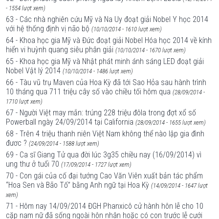
- 1554 lượt xem)
63 - Các nhà nghiên cứu Mỹ và Na Uy đoạt giải Nobel Y học 2014
với hệ thống định vị não bộ
(10/10/2014 - 1610 lượt xem)
64 - Khoa học gia Mỹ và Đức đoạt giải Nobel Hóa học 2014 về kính
hiển vi huỳnh quang siêu phân giải
(10/10/2014 - 1670 lượt xem)
65 - Khoa học gia Mỹ và Nhật phát minh ánh sáng LED đoạt giải
Nobel Vật lý 2014
(10/10/2014 - 1486 lượt xem)
66 - Tàu vũ trụ Maven của Hoa Kỳ đã tới Sao Hỏa sau hành trình
10 tháng qua 711 triệu cây số vào chiều tối hôm qua
(28/09/2014 -
1710 lượt xem)
67 - Người Việt may mắn: trúng 228 triệu đôla trong đợt xổ số
Powerball ngày 24/09/2014 tại California
(28/09/2014 - 1655 lượt xem)
68 - Trên 4 triệu thanh niên Việt Nam không thể nào lập gia đình
đươc ?
(24/09/2014 - 1588 lượt xem)
69 - Ca sĩ Giang Tử qua đời lúc 3g35 chiều nay (16/09/2014) vì
ung thư ở tuổi 70
(17/09/2014 - 1727 lượt xem)
70 - Con gái của cố đại tướng Cao Văn Viên xuất bản tác phẩm
“Hoa Sen và Bão Tố” bằng Anh ngữ tại Hoa Kỳ
(14/09/2014 - 1647 lượt
xem)
71 - Hôm nay 14/09/2014 ĐGH Phanxicô cử hành hôn lễ cho 10
cặp nam nữ đã sống ngoài hôn nhân hoặc có con trước lễ cưới