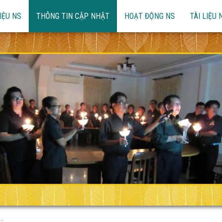
IỆU NS
THÔNG TIN CẬP NHẬT
HOẠT ĐỘNG NS
TÀI LIỆU 
..