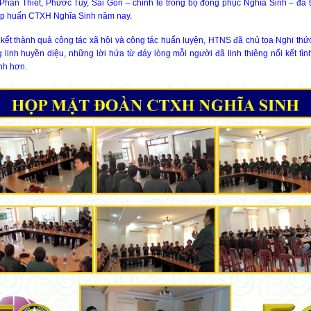
an Thiết, Phước Tuy, Sài Gòn – chỉnh tề trong bộ đồng phục Nghĩa Sinh – đã tr
tập huấn CTXH Nghĩa Sinh năm nay.
ết thành quả công tác xã hội và công tác huấn luyện, HTNS đã chủ tọa Nghi thức
 linh huyền diệu, những lời hứa từ đáy lòng mỗi người đã linh thiêng nối kết t
ình hơn.