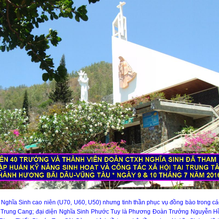
ghĩa Sinh cao niên (U70, U60, U50) nhưng tinh thần phục vụ đồng bào trong các 
ê Trung Cang; đại diện Nghĩa Sinh Phước Tuy là Phương Đoàn Trưởng Nguyễn H