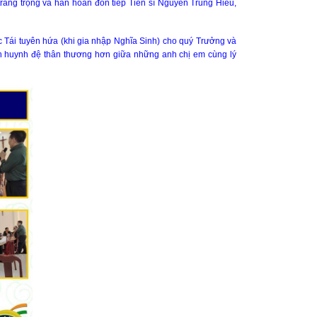
ang trọng và hân hoan đón tiếp Tiến sĩ Nguyễn Trung Hiếu,
 Tái tuyên hứa (khi gia nhập Nghĩa Sinh) cho quý Trưởng và
ình huynh đệ thân thương hơn giữa những anh chị em cùng lý