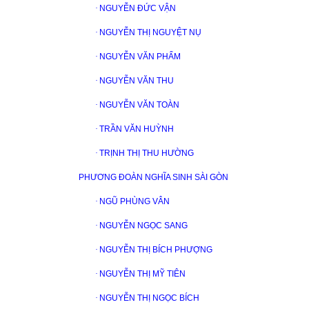
·
NGUYỄN ĐỨC VẬN
·
NGUYỄN THỊ NGUYỆT NỤ
·
NGUYỄN VĂN PHẨM
·
NGUYỄN VĂN THU
·
NGUYỄN VĂN TOÀN
·
TRẦN VĂN HUỲNH
·
TRỊNH THỊ THU HƯỜNG
PHƯƠNG ĐOÀN NGHĨA SINH SÀI GÒN
·
NGŨ PHÙNG VÂN
·
NGUYỄN NGỌC SANG
·
NGUYỄN THỊ BÍCH PHƯỢNG
·
NGUYỄN THỊ MỸ TIÊN
·
NGUYỄN THỊ NGỌC BÍCH