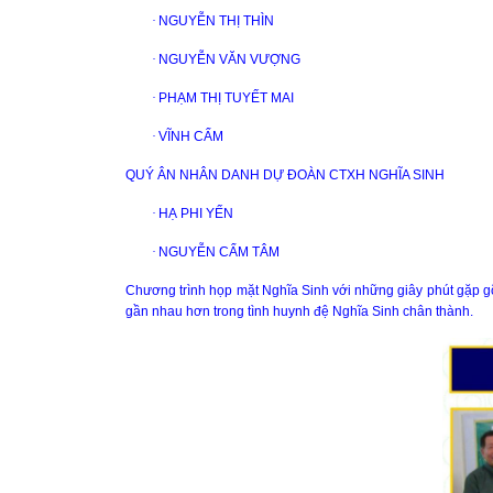
·
NGUYỄN THỊ THÌN
·
NGUYỄN VĂN VƯỢNG
·
PHẠM THỊ TUYẾT MAI
·
VĨNH CẨM
QUÝ ÂN NHÂN DANH DỰ ĐOÀN CTXH NGHĨA SINH
·
HẠ PHI YẾN
·
NGUYỄN CẨM TÂM
Chương trình họp mặt Nghĩa Sinh với những giây phút gặp gỡ
gần nhau hơn trong tình huynh đệ Nghĩa Sinh chân thành.