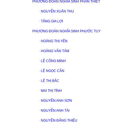
PHƯƠNG ĐOÀN NGHĨA SINH PHAN THIẾT
·
NGUYỄN XUÂN THU
·
TĂNG GIA LỢI
PHƯƠNG ĐOÀN NGHĨA SINH PHƯỚC TUY
·
HOÀNG THỊ YẾN
·
HOÀNG VĂN TÁM
·
LÊ CÔNG MINH
·
LÊ NGỌC CẦN
·
LÊ THỊ BẮC
·
MAI THỊ TÌNH
·
NGUYỄN ANH SƠN
·
NGUYỄN ANH TÀI
·
NGUYỄN ĐĂNG THIỆU